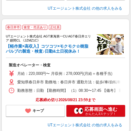
UTエージェント株式会社
の他の求人をみる
春日井市
食堂・売店あり
正社員
UTエージェント株式会社 AGT東海第一CU AGT春日井エリ
ア 廻間CL 《JZMZ1C》
【軽作業×高収入】コツコツ×モクモク☆樹脂
バルブの製造・検査♪日勤&土日祝休み！
る
製造オペレーター・検査
入
場
月給：220,000円〜 月収例：278,000円(月給＋各種手当)
タ
愛知県春日井市 勤務地：春日井市 通勤方法：徒歩/車/自転車/バイク 
休
場
勤務形態：日勤 【勤務時間】 （1）08:30〜17:45 【備考】 
通
り
応募締め切り2026/08/21 23:59まで
応募画面へ進む
キープ
かんたん3ステップ！
UTエージェント株式会社
の他の求人をみる