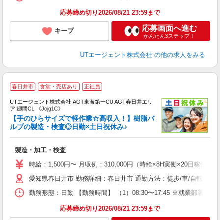
通
り
応募締め切り2026/08/21 23:59まで
応募画面へ進む
キープ
かんたん3ステップ！
UTエージェント株式会社
の他の求人をみる
春日井市
食堂・売店あり
正社員
UTエージェント株式会社 AGT東海第一CU AGT春日井エリ
ア 廻間CL 《Jcjg1C》
【手のひらサイズで軽作業☆高収入！】樹脂バ
ルブの製造・検査◎日勤×土日祝休み♪
る
製造・加工・検査
入
場
時給：1,500円〜 月収例：310,000円（時給×8H実働×20日稼働＋
タ
愛知県春日井市 勤務詳細：春日井市 通勤方法：徒歩/車/自転車/バス/
休
場
勤務形態：日勤 【勤務時間】 （1）08:30〜17:45 ※就業
通
り
応募締め切り2026/08/21 23:59まで