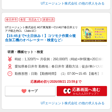
UTエージェント株式会社
の他の求人をみる
春日井市
食堂・売店あり
派遣社員
UTエージェント株式会社 AGT東海第一CU AGT春日井エリ
ア P堀之内CL 《Jabc1C》
【15:45まで×土日休み！】コツモク作業☆複
合加工機のオペレーター・検査など♪
る
研磨・機械セット・検査
入
場
時給：1,320円〜 月収例：260,000円（時給×8H実働×20日稼働＋
タ
愛知県春日井市 勤務地：春日井市 通勤方法：徒歩/車/バス/自転車
休
場
勤務形態：日勤 【勤務時間】 （1）07:00〜15:45 【備考】 
通
り
応募締め切り2026/08/21 23:59まで
応募画面へ進む
キープ
かんたん3ステップ！
UTエージェント株式会社
の他の求人をみる