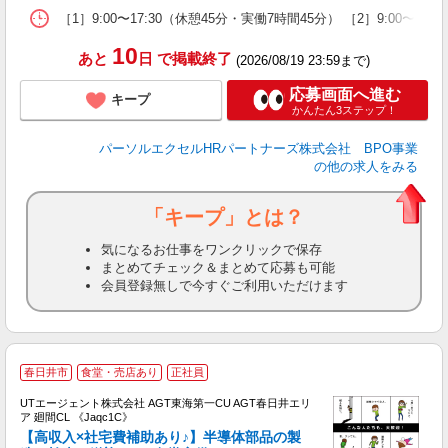
［1］9:00〜17:30（休憩45分・実働7時間45分） ［2］9:0
10
あと
日
で掲載終了
(2026/08/19 23:59まで)
応募画面へ進む
キープ
かんたん3ステップ！
パーソルエクセルHRパートナーズ株式会社 BPO事業
の他の求人をみる
「キープ」とは？
気になるお仕事をワンクリックで保存
まとめてチェック＆まとめて応募も可能
会員登録無しで今すぐご利用いただけます
春日井市
食堂・売店あり
正社員
UTエージェント株式会社 AGT東海第一CU AGT春日井エリ
ア 廻間CL 《Jaqc1C》
【高収入×社宅費補助あり♪】半導体部品の製