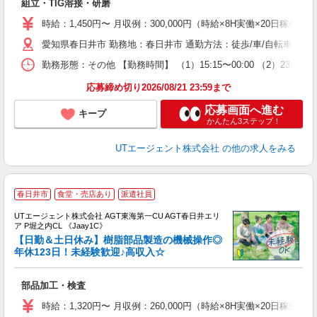
組立・TIG溶接・研磨
入
場
時給：1,450円〜 月収例：300,000円（時給×8H実働×20日稼働＋
タ
愛知県春日井市 勤務地：春日井市 通勤方法：徒歩/車/自転車/バイ
休
場
勤務形態：その他 【勤務時間】 （1）15:15〜00:00 （2）23
通
り
応募締め切り2026/08/21 23:59まで
応募画面へ進む
キープ
かんたん3ステップ！
UTエージェント株式会社
の他の求人をみる
春日井市
食堂・売店あり
派遣社員
UTエージェント株式会社 AGT東海第一CU AGT春日井エリ
ア P堀之内CL 《Jaay1C》
【日勤＆土日休み】樹脂部品製造の機械操作◎
年休123日！未経験歓迎♪高収入☆
る
部品加工・検査
入
場
時給：1,320円〜 月収例：260,000円（時給×8H実働×20日稼働＋
タ