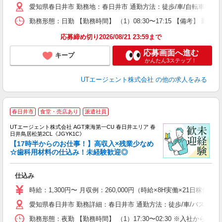
愛知県春日井市 勤務地：春日井市 通勤方法：徒歩/車/自転車/バス
休
場
勤務形態：日勤 【勤務時間】 （1）08:30〜17:15 【備考】 
通
り
応募締め切り2026/08/21 23:59まで
応募画面へ進む
キープ
かんたん3ステップ！
UTエージェント株式会社
の他の求人をみる
春日井市
食堂・売店あり
派遣社員
UTエージェント株式会社 AGT東海第一CU 春日井エリア 春
日井鳥居松第2CL《JGYK1C》
【17時半からのお仕事！】高収入×残業少なめ
☆歯科用材料の仕込み！未経験歓迎◎
る
仕込み
入
場
時給：1,300円〜 月収例：260,000円（時給×8H実働×21日稼働＋
タ
愛知県春日井市 勤務詳細：春日井市 通勤方法：徒歩/車/バス/自転
休
場
勤務形態：夜勤 【勤務時間】 （1）17:30〜02:30 ※入社から