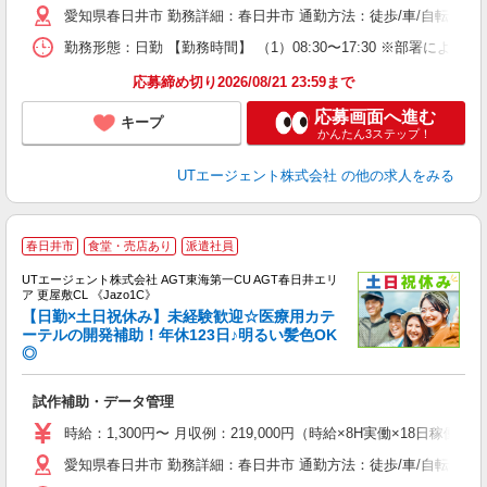
休
愛知県春日井市 勤務詳細：春日井市 通勤方法：徒歩/車/自転車/電
場
通
勤務形態：日勤 【勤務時間】 （1）08:30〜17:30 ※部署により2
り
応募締め切り2026/08/21 23:59まで
応募画面へ進む
キープ
かんたん3ステップ！
UTエージェント株式会社
の他の求人をみる
春日井市
食堂・売店あり
派遣社員
UTエージェント株式会社 AGT東海第一CU AGT春日井エリ
ア 更屋敷CL 《Jazo1C》
【日勤×土日祝休み】未経験歓迎☆医療用カテ
ーテルの開発補助！年休123日♪明るい髪色OK
◎
る
入
試作補助・データ管理
場
タ
時給：1,300円〜 月収例：219,000円（時給×8H実働×18日稼働＋
休
愛知県春日井市 勤務詳細：春日井市 通勤方法：徒歩/車/自転車/バ
場