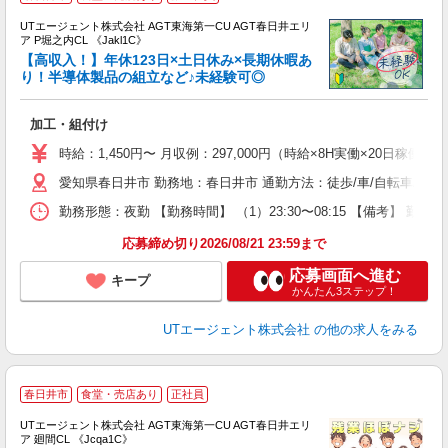
UTエージェント株式会社 AGT東海第一CU AGT春日井エリ
ア P堀之内CL 《Jakl1C》
【高収入！】年休123日×土日休み×長期休暇あ
り！半導体製品の組立など♪未経験可◎
る
加工・組付け
入
場
時給：1,450円〜 月収例：297,000円（時給×8H実働×20日稼働＋
タ
愛知県春日井市 勤務地：春日井市 通勤方法：徒歩/車/自転車/バス
休
場
勤務形態：夜勤 【勤務時間】 （1）23:30〜08:15 【備考】 
通
り
応募締め切り2026/08/21 23:59まで
応募画面へ進む
キープ
かんたん3ステップ！
UTエージェント株式会社
の他の求人をみる
春日井市
食堂・売店あり
正社員
UTエージェント株式会社 AGT東海第一CU AGT春日井エリ
ア 廻間CL 《Jcqa1C》