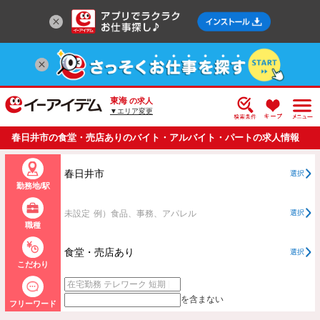
東海
の求人
▼エリア変更
春日井市の食堂・売店ありのバイト・アルバイト・パートの求人情報
一覧
春日井市
選択
勤務地/駅
未設定
例）食品、事務、アパレル
選択
職種
食堂・売店あり
選択
こだわり
を含まない
フリーワード