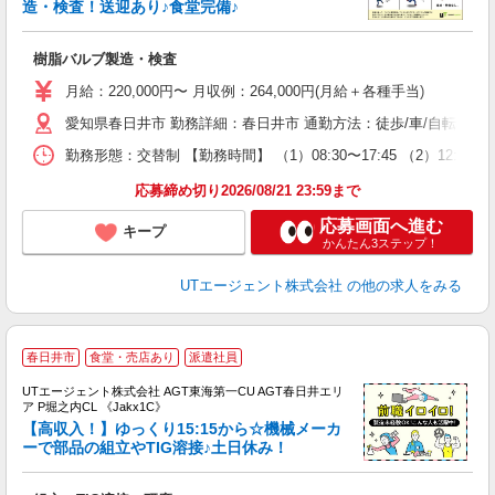
造・検査！送迎あり♪食堂完備♪
パ
樹脂バルブ製造・検査
入
場
月給：220,000円〜 月収例：264,000円(月給＋各種手当)
タ
愛知県春日井市 勤務詳細：春日井市 通勤方法：徒歩/車/自転車/バイ
休
場
勤務形態：交替制 【勤務時間】 （1）08:30〜17:45 （2）
通
り
応募締め切り2026/08/21 23:59まで
応募画面へ進む
キープ
かんたん3ステップ！
UTエージェント株式会社
の他の求人をみる
春日井市
食堂・売店あり
派遣社員
UTエージェント株式会社 AGT東海第一CU AGT春日井エリ
ア P堀之内CL 《Jakx1C》
【高収入！】ゆっくり15:15から☆機械メーカ
ーで部品の組立やTIG溶接♪土日休み！
る