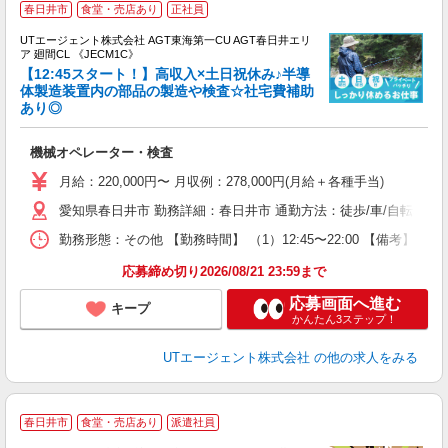
春日井市
食堂・売店あり
正社員
UTエージェント株式会社 AGT東海第一CU AGT春日井エリ
ア 廻間CL 《JECM1C》
【12:45スタート！】高収入×土日祝休み♪半導
体製造装置内の部品の製造や検査☆社宅費補助
あり◎
る
入
機械オペレーター・検査
場
タ
月給：220,000円〜 月収例：278,000円(月給＋各種手当)
休
愛知県春日井市 勤務詳細：春日井市 通勤方法：徒歩/車/自転車/バス
場
通
勤務形態：その他 【勤務時間】 （1）12:45〜22:00 【備考】
り
応募締め切り2026/08/21 23:59まで
応募画面へ進む
キープ
かんたん3ステップ！
UTエージェント株式会社
の他の求人をみる
春日井市
食堂・売店あり
派遣社員