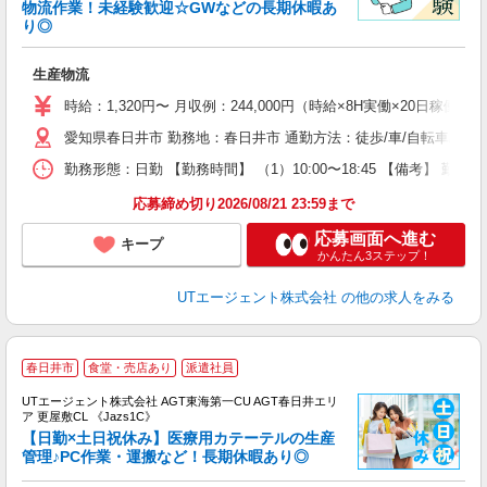
物流作業！未経験歓迎☆GWなどの長期休暇あ
り◎
る
入
生産物流
場
タ
時給：1,320円〜 月収例：244,000円（時給×8H実働×20日稼働＋
休
愛知県春日井市 勤務地：春日井市 通勤方法：徒歩/車/自転車/バイ
場
通
勤務形態：日勤 【勤務時間】 （1）10:00〜18:45 【備考】 
り
応募締め切り2026/08/21 23:59まで
応募画面へ進む
キープ
かんたん3ステップ！
UTエージェント株式会社
の他の求人をみる
春日井市
食堂・売店あり
派遣社員
UTエージェント株式会社 AGT東海第一CU AGT春日井エリ
ア 更屋敷CL 《Jazs1C》
【日勤×土日祝休み】医療用カテーテルの生産
管理♪PC作業・運搬など！長期休暇あり◎