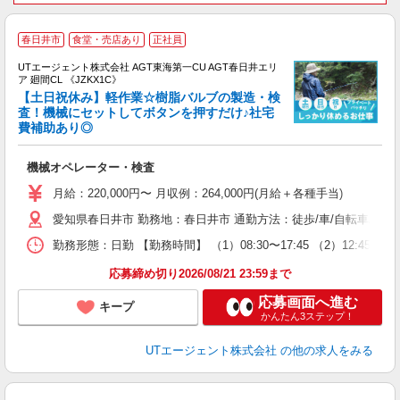
春日井市
食堂・売店あり
正社員
UTエージェント株式会社 AGT東海第一CU AGT春日井エリ
ア 廻間CL 《JZKX1C》
【土日祝休み】軽作業☆樹脂バルブの製造・検
査！機械にセットしてボタンを押すだけ♪社宅
費補助あり◎
る
入
機械オペレーター・検査
場
タ
月給：220,000円〜 月収例：264,000円(月給＋各種手当)
休
愛知県春日井市 勤務地：春日井市 通勤方法：徒歩/車/自転車/バイク/
場
通
勤務形態：日勤 【勤務時間】 （1）08:30〜17:45 （2）12
り
応募締め切り2026/08/21 23:59まで
応募画面へ進む
キープ
かんたん3ステップ！
UTエージェント株式会社
の他の求人をみる