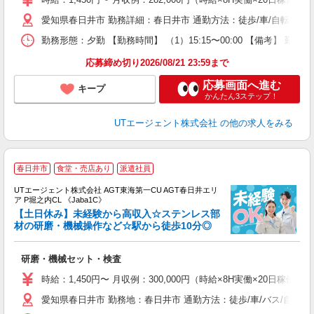
タ
愛知県春日井市 勤務詳細：春日井市 通勤方法：徒歩/車/自転車/バ
休
場
勤務形態：夕勤 【勤務時間】 （1）15:15〜00:00 【備考】 
通
り
応募締め切り2026/08/21 23:59まで
応募画面へ進む
キープ
かんたん3ステップ！
UTエージェント株式会社
の他の求人をみる
春日井市
食堂・売店あり
派遣社員
UTエージェント株式会社 AGT東海第一CU AGT春日井エリ
ア P堀之内CL 《Jaba1C》
【土日休み】未経験から高収入☆ステンレス部
材の研磨・機械操作など☆駅から徒歩10分◎
る
研磨・機械セット・検査
入
場
時給：1,450円〜 月収例：300,000円（時給×8H実働×20日稼働＋
タ
愛知県春日井市 勤務地：春日井市 通勤方法：徒歩/車/バス/自転車
休
場