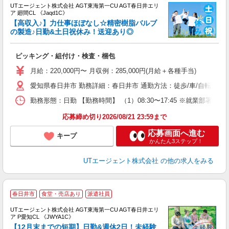
UTエージェント株式会社 AGT東海第一CU AGT春日井エリ
ア 廻間CL 《Jaqd1C》
【高収入♪】力仕事ほぼなし☆精密樹脂バルブ
の製造♪日勤&土日祝休み！送迎あり◎
る
ピッキング・組付け・検査・梱包
入
場
月給：220,000円〜 月収例：285,000円(月給＋各種手当)
タ
愛知県春日井市 勤務詳細：春日井市 通勤方法：徒歩/車/自転車/バイ
休
場
勤務形態：日勤 【勤務時間】 （1）08:30〜17:45 ※就業
通
り
応募締め切り2026/08/21 23:59まで
応募画面へ進む
キープ
かんたん3ステップ！
UTエージェント株式会社
の他の求人をみる
春日井市
食堂・売店あり
派遣社員
UTエージェント株式会社 AGT東海第一CU AGT春日井エリ
ア P愛知CL 《JWYA1C》
【12月末までの短期】日勤&週休2日！未経験