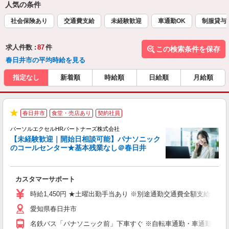
人気の条件
社会保険あり
交通費支給
未経験歓迎
車通勤OK
制服貸与
求人件数 :
87
件
この検索条件を保存
春日井市の平均時給を見る
指定なし
新着順
時給順
日給順
月給順
春日井市
食堂・売店あり
契約社員
★
パーソルエクセルHRパートナーズ株式会社
【未経験歓迎｜開始日相談可能】パナソニック
のコールセンター★基本残業なし＠春日井
知
カスタマーサポート
入
（
時給1,450円 ★土曜出勤手当あり ※別途通勤交通費全額支給 ◎月収例
制
愛知県春日井市
自
り
名鉄バス「パナソニック前」下車すぐ ※自転車通勤・車通勤可能