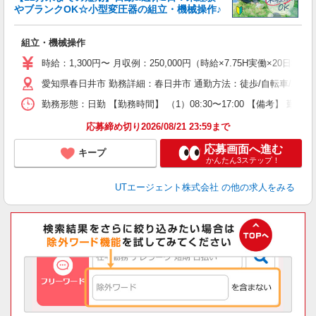
やブランクOK☆小型変圧器の組立・機械操作♪
る
組立・機械操作
入
場
時給：1,300円〜 月収例：250,000円（時給×7.75H実働×20日稼
タ
愛知県春日井市 勤務詳細：春日井市 通勤方法：徒歩/自転車/バス/
休
場
勤務形態：日勤 【勤務時間】 （1）08:30〜17:00 【備考】 
通
り
応募締め切り2026/08/21 23:59まで
応募画面へ進む
キープ
かんたん3ステップ！
UTエージェント株式会社
の他の求人をみる