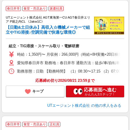
春日井市
食堂・売店あり
派遣社員
UTエージェント株式会社 AGT東海第一CU AGT春日井エリ
ア P堀之内CL 《Jakw1C》
【日勤&土日休み】高収入☆機械メーカーで組
立やTIG溶接♪空調完備で快適な環境◎
る
組立・TIG溶接・スケール取り・電解研磨
入
場
時給：1,350円〜 月収例：266,000円（時給×8H実働×20日稼働＋
タ
愛知県春日井市 勤務地：春日井市 通勤方法：徒歩/車/自転車/バイ
休
場
勤務形態：日勤 【勤務時間】 （1）08:30〜17:15 （2）07:
通
り
応募締め切り2026/08/21 23:59まで
応募画面へ進む
キープ
かんたん3ステップ！
UTエージェント株式会社
の他の求人をみる
春日井市
食堂・売店あり
正社員