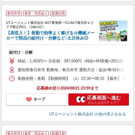
春日井市
食堂・売店あり
派遣社員
UTエージェント株式会社 AGT東海第一CU AGT春日井エリ
ア P堀之内CL 《Jakv1C》
【高収入！】夜勤で効率よく稼げる☆機械メー
カーで部品の組付け・分解など♪土日休み◎
る
組付け・分解
入
場
時給：1,450円〜 月収例：297,000円（時給×8H実働×20日稼働＋
タ
愛知県春日井市 勤務地：春日井市 通勤方法：徒歩/車/自転車/バス
休
場
勤務形態：夜勤 【勤務時間】 （1）23:30〜08:15 【備考】 
通
り
応募締め切り2026/08/21 23:59まで
応募画面へ進む
キープ
かんたん3ステップ！
UTエージェント株式会社
の他の求人をみる
春日井市
食堂・売店あり
派遣社員