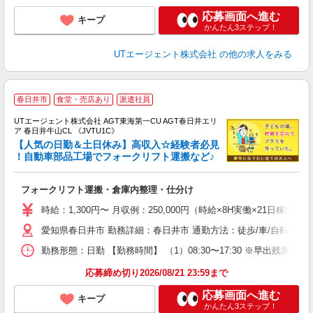
応募画面へ進む
キープ
かんたん3ステップ！
UTエージェント株式会社
の他の求人をみる
春日井市
食堂・売店あり
派遣社員
UTエージェント株式会社 AGT東海第一CU AGT春日井エリ
ア 春日井牛山CL 《JVTU1C》
【人気の日勤＆土日休み】高収入☆経験者必見
！自動車部品工場でフォークリフト運搬など♪
パ
フォークリフト運搬・倉庫内整理・仕分け
入
場
時給：1,300円〜 月収例：250,000円（時給×8H実働×21日稼働＋
タ
愛知県春日井市 勤務詳細：春日井市 通勤方法：徒歩/車/自転車/
休
場
勤務形態：日勤 【勤務時間】 （1）08:30〜17:30 ※早出残業依
通
り
応募締め切り2026/08/21 23:59まで
応募画面へ進む
キープ
かんたん3ステップ！