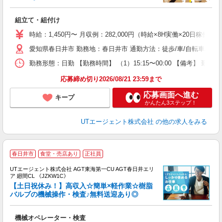
る
組立て・組付け
入
場
時給：1,450円〜 月収例：282,000円（時給×8H実働×20日稼働＋
タ
愛知県春日井市 勤務地：春日井市 通勤方法：徒歩/車/自転車/バス
休
場
勤務形態：日勤 【勤務時間】 （1）15:15〜00:00 【備考】 
通
り
応募締め切り2026/08/21 23:59まで
応募画面へ進む
キープ
かんたん3ステップ！
UTエージェント株式会社
の他の求人をみる
春日井市
食堂・売店あり
正社員
UTエージェント株式会社 AGT東海第一CU AGT春日井エリ
ア 廻間CL 《JZKW1C》
【土日祝休み！】高収入☆簡単×軽作業☆樹脂
バルブの機械操作・検査♪無料送迎あり◎
る
機械オペレーター・検査
入