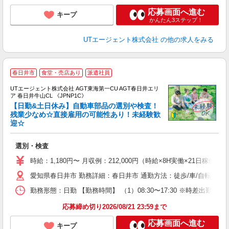
応募画面へ進む
キープ
かんたん3ステップ！
UTエージェント株式会社
の他の求人をみる
春日井市
食堂・売店あり
派遣社員
UTエージェント株式会社 AGT東海第一CU AGT春日井エリ
ア 春日井牛山CL 《JPNP1C》
【日勤&土日休み】自動車部品の選別や検査！
残業少なめ☆直接雇用の可能性あり！未経験歓
迎☆
る
入
選別・検査
場
タ
時給：1,180円〜 月収例：212,000円（時給×8H実働×21日稼働＋
休
愛知県春日井市 勤務詳細：春日井市 通勤方法：徒歩/車/自転車/電
場
通
勤務形態：日勤 【勤務時間】 （1）08:30〜17:30 ※時差出勤の
り
応募締め切り2026/08/21 23:59まで
応募画面へ進む
キープ