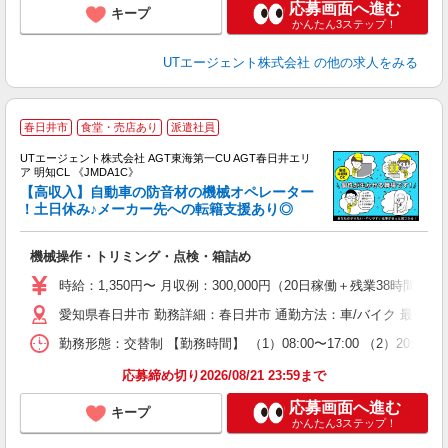
応募画面へ進む
キープ
かんたん3ステップ！
UTエージェント株式会社
の他の求人をみる
春日井市
食堂・売店あり
派遣社員
UTエージェント株式会社 AGT東海第一CU AGT春日井エリ
ア 明知CL 《JMDA1C》
【高収入】自動車の防音材の機械オペレーター
！土日休み♪メーカー先への転籍支援あり◎
る
機械操作・トリミング・点検・箱詰め
入
場
時給：1,350円〜 月収例：300,000円（20日稼働＋残業38時間/月
タ
愛知県春日井市 勤務詳細：春日井市 通勤方法：車/バイク 最寄り
休
場
勤務形態：交替制 【勤務時間】 （1）08:00〜17:00 （2）2
通
り
応募締め切り2026/08/21 23:59まで
応募画面へ進む
キープ
かんたん3ステップ！