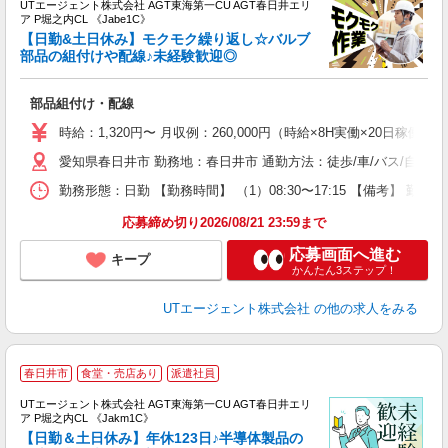
UTエージェント株式会社 AGT東海第一CU AGT春日井エリ
ア P堀之内CL 《Jabe1C》
【日勤&土日休み】モクモク繰り返し☆バルブ
部品の組付けや配線♪未経験歓迎◎
る
部品組付け・配線
入
場
時給：1,320円〜 月収例：260,000円（時給×8H実働×20日稼働＋
タ
愛知県春日井市 勤務地：春日井市 通勤方法：徒歩/車/バス/自転車
休
場
勤務形態：日勤 【勤務時間】 （1）08:30〜17:15 【備考】 
通
り
応募締め切り2026/08/21 23:59まで
応募画面へ進む
キープ
かんたん3ステップ！
UTエージェント株式会社
の他の求人をみる
春日井市
食堂・売店あり
派遣社員
UTエージェント株式会社 AGT東海第一CU AGT春日井エリ
ア P堀之内CL 《Jakm1C》
【日勤＆土日休み】年休123日♪半導体製品の