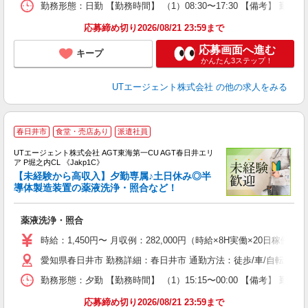
通
勤務形態：日勤 【勤務時間】 （1）08:30〜17:30 【備考】 
り
応募締め切り2026/08/21 23:59まで
応募画面へ進む
キープ
かんたん3ステップ！
UTエージェント株式会社
の他の求人をみる
春日井市
食堂・売店あり
派遣社員
UTエージェント株式会社 AGT東海第一CU AGT春日井エリ
ア P堀之内CL 《Jakp1C》
【未経験から高収入】夕勤専属♪土日休み◎半
導体製造装置の薬液洗浄・照合など！
る
薬液洗浄・照合
入
場
時給：1,450円〜 月収例：282,000円（時給×8H実働×20日稼働＋
タ
愛知県春日井市 勤務詳細：春日井市 通勤方法：徒歩/車/自転車/バ
休
場
勤務形態：夕勤 【勤務時間】 （1）15:15〜00:00 【備考】 
通
り
応募締め切り2026/08/21 23:59まで