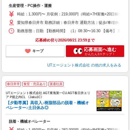
る
生産管理・PC操作・運搬
入
場
時給：1,300円〜 月収例：219,000円（時給×7H実働×20日稼働＋
タ
愛知県春日井市 勤務詳細：春日井市 通勤方法：徒歩/車/自転車/バ
休
場
勤務形態：日勤 【勤務時間】 （1）08:30〜16:30 【備考】 
通
り
応募締め切り2026/08/21 23:59まで
応募画面へ進む
キープ
かんたん3ステップ！
UTエージェント株式会社
の他の求人をみる
春日井市
食堂・売店あり
派遣社員
UTエージェント株式会社 AGT東海第一CU AGT春日井エリ
ア P堀之内CL 《Jaku1C》
【夕勤専属】高収入♪樹脂部品の脱着・機械オ
ペレーター♪土日休み◎
る
脱着・機械オペレーター
入
場
時給：1,450円〜 月収例：282,000円（時給×8H実働×20日稼働＋