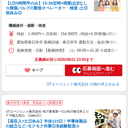
【1日5時間半のみ】15:30定時×残業ほぼなし
☆樹脂バルブの製造オペレーター・検査♪土日
祝休み◎
る
入
機械操作・裁断・検査
場
タ
時給：1,400円〜 月収例：154,000円（時給×5.5H実働×20日
休
愛知県春日井市 勤務詳細：春日井市 通勤方法：徒歩/車/自転車/バ
場
通
勤務形態：日勤 【勤務時間】 （1）09:00〜15:30 ※就業
り
応募締め切り2026/08/21 23:59まで
応募画面へ進む
キープ
かんたん3ステップ！
UTエージェント株式会社
の他の求人をみる
春日井市
食堂・売店あり
派遣社員
UTエージェント株式会社 AGT東海第一CU AGT春日井エリ
ア P堀之内CL 《Jakk1C》
【高収入×土日休み】年休123日！半導体製品
の組立など♪モクモク作業◎未経験歓迎☆