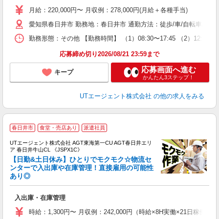
場
月給：220,000円〜 月収例：278,000円(月給＋各種手当)
タ
愛知県春日井市 勤務地：春日井市 通勤方法：徒歩/車/自転車/バイク 
休
場
勤務形態：その他 【勤務時間】 （1）08:30〜17:45 （2）12
通
り
応募締め切り2026/08/21 23:59まで
応募画面へ進む
キープ
かんたん3ステップ！
UTエージェント株式会社
の他の求人をみる
春日井市
食堂・売店あり
派遣社員
UTエージェント株式会社 AGT東海第一CU AGT春日井エリ
ア 春日井牛山CL 《JSPX1C》
【日勤&土日休み】ひとりでモクモク☆物流セ
ンターで入出庫や在庫管理！直接雇用の可能性
あり◎
る
入
入出庫・在庫管理
場
タ
時給：1,300円〜 月収例：242,000円（時給×8H実働×21日稼働＋