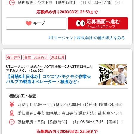
勤務形態：シフト制 【勤務時間】 （1）08:30〜17:15 （2）07:0
通
り
応募締め切り2026/08/21 23:59まで
応募画面へ進む
キープ
かんたん3ステップ！
UTエージェント株式会社
の他の求人をみる
春日井市
食堂・売店あり
派遣社員
UTエージェント株式会社 AGT東海第一CU AGT春日井エリ
ア P堀之内CL 《Jaaz1C》
【日勤&土日休み】コツコツ×モクモク作業☆
バルブの製造オペレーター・検査など♪
る
機械加工・検査
入
場
時給：1,320円〜 月収例：260,000円（時給×8H実働×20日稼働＋
タ
愛知県春日井市 勤務地：春日井市 通勤方法：徒歩/車/バス/自転車
休
場
勤務形態：日勤 【勤務時間】 （1）08:30〜17:15 【備考】 
通
り
応募締め切り2026/08/21 23:59まで