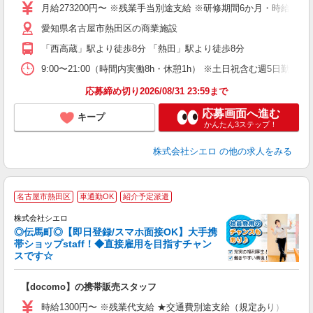
月給273200円〜 ※残業手当別途支給 ※研修期間6か月・時給15
あ
愛知県名古屋市熱田区の商業施設
通
役
「西高蔵」駅より徒歩8分 「熱田」駅より徒歩8分
9:00〜21:00（時間内実働8h・休憩1h） ※土日祝含む週5日勤務
応募締め切り2026/08/31 23:59まで
応募画面へ進む
キープ
かんたん3ステップ！
株式会社シエロ
の他の求人をみる
★
名古屋市熱田区
車通勤OK
紹介予定派遣
♪
株式会社シエロ
◎伝馬町◎【即日登録/スマホ面接OK】大手携
帯ショップstaff！◆直接雇用を目指すチャン
スです☆
理
【docomo】の携帯販売スタッフ
即
時給1300円〜 ※残業代支給 ★交通費別途支給（規定あり） ゜+゜