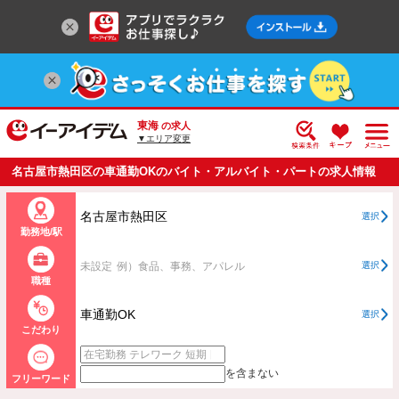
東海
の求人
▼エリア変更
名古屋市熱田区の車通勤OKのバイト・アルバイト・パートの求人情報
一覧
名古屋市熱田区
選択
勤務地/駅
未設定
例）食品、事務、アパレル
選択
職種
車通勤OK
選択
こだわり
を含まない
フリーワード