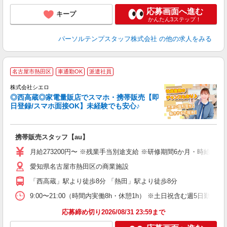
応募画面へ進む
キープ
かんたん3ステップ！
パーソルテンプスタッフ株式会社
の他の求人をみる
★
名古屋市熱田区
車通勤OK
派遣社員
♪
株式会社シエロ
◎西高蔵◎家電量販店でスマホ・携帯販売【即
日登録/スマホ面接OK】未経験でも安心♪
理
携帯販売スタッフ【au】
即
月給273200円〜 ※残業手当別途支給 ※研修期間6か月・時給15
あ
愛知県名古屋市熱田区の商業施設
通
役
「西高蔵」駅より徒歩8分 「熱田」駅より徒歩8分
9:00〜21:00（時間内実働8h・休憩1h） ※土日祝含む週5日勤務
応募締め切り2026/08/31 23:59まで