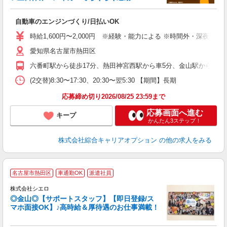
は
能
自動車のエンジンづくり/日払いOK
入
分
時給1,600円〜2,000円 ※経験・能力による ※時間外・深夜手当含
歓
愛知県名古屋市熱田区
宅
六番町駅から徒歩17分、熱田神宮西駅から車5分、金山駅から車11分
(2交替)8:30〜17:30、20:30〜翌5:30 【期間】長期
応募締め切り2026/08/25 23:59まで
応募画面へ進む
キープ
かんたん3ステップ！
株式会社綜合キャリアオプション
の他の求人をみる
名古屋市熱田区
車通勤OK
派遣社員
株式会社シエロ
◎金山◎【サポートスタッフ】【即日登録/ス
マホ面接OK】♪高時給＆厚待遇のお仕事満載！