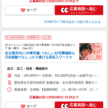
応募締め切り2026/10/03 23:59まで
応募画面へ進む
キープ
かんたん3ステップ！
SOMPOケア株式会社
の他の求人をみる
名古屋市熱田区
車通勤OK
正社員
UTエージェント株式会社 AGT東海第一CU AGT名古屋エリ
ア 南一番CL 《Javz1C》
名古屋市内に1R寮完備♪うれしい社宅費補助も
◎未経験でもしっかり稼げる高収入ワーク☆
る
組立・加工・検査・機械操作
入
場
月給：240,000円〜 月収例：325,000円(月給＋各種手当) ※精勤手
タ
愛知県名古屋市熱田区 勤務詳細：名古屋市熱田区 通勤方法：徒歩/車
休
場
勤務形態：交替制 【勤務時間】 （1）08:30〜18:30 （2）20:30
通
り
応募締め切り2026/08/21 23:59まで
応募画面へ進む
キープ