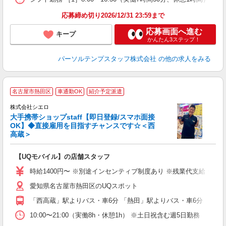
応募締め切り2026/12/31 23:59まで
応募画面へ進む
キープ
かんたん3ステップ！
パーソルテンプスタッフ株式会社
の他の求人をみる
★
名古屋市熱田区
車通勤OK
紹介予定派遣
♪
株式会社シエロ
大手携帯ショップstaff【即日登録/スマホ面接
OK】◆直接雇用を目指すチャンスです☆＜西
高蔵＞
務
即
【UQモバイル】の店舗スタッフ
あ
時給1400円〜 ※別途インセンティブ制度あり ※残業代支給 ★交
K
愛知県名古屋市熱田区のUQスポット
貸
「西高蔵」駅よりバス・車6分 「熱田」駅よりバス・車6分
10:00〜21:00（実働8h・休憩1h） ※土日祝含む週5日勤務