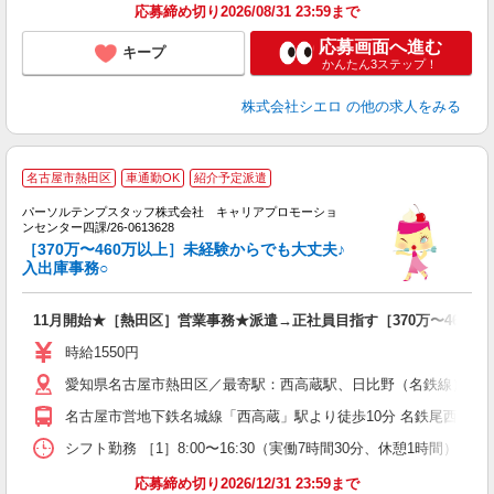
応募締め切り2026/08/31 23:59まで
応募画面へ進む
キープ
かんたん3ステップ！
株式会社シエロ
の他の求人をみる
名古屋市熱田区
車通勤OK
紹介予定派遣
パーソルテンプスタッフ株式会社 キャリアプロモーショ
0
ンセンター四課/26-0613628
給
［370万〜460万以上］未経験からでも大丈夫♪
入出庫事務○
O
11月開始★［熱田区］営業事務★派遣→正社員目指す［370万〜460万以
時給1550円
愛知県名古屋市熱田区／最寄駅：西高蔵駅、日比野（名鉄線）駅 
名古屋市営地下鉄名城線「西高蔵」駅より徒歩10分 名鉄尾西線「
シフト勤務 ［1］8:00〜16:30（実働7時間30分、休憩1時間）
応募締め切り2026/12/31 23:59まで