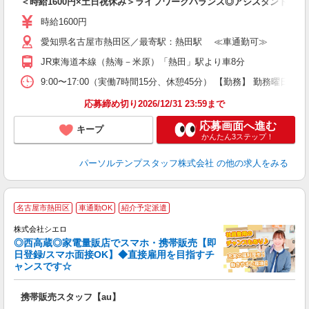
＜時給1600円×土日祝休み＞ライフワークバランス◎アシスタント事務
時給1600円
愛知県名古屋市熱田区／最寄駅：熱田駅 ≪車通勤可≫
JR東海道本線（熱海－米原）「熱田」駅より車8分
9:00〜17:00（実働7時間15分、休憩45分） 【勤務】 勤務曜日
応募締め切り2026/12/31 23:59まで
応募画面へ進む
キープ
かんたん3ステップ！
パーソルテンプスタッフ株式会社
の他の求人をみる
★
名古屋市熱田区
車通勤OK
紹介予定派遣
♪
株式会社シエロ
◎西高蔵◎家電量販店でスマホ・携帯販売【即
日登録/スマホ面接OK】◆直接雇用を目指すチ
ャンスです☆
理
携帯販売スタッフ【au】
即