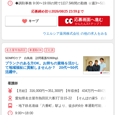
◆調剤事務 9:00〜19:00の間で1日7.5時間の勤務 ☆週3〜5
応募締め切り2026/08/25 23:59まで
応募画面へ進む
キープ
かんたん3ステップ！
ウエルシア薬局株式会社
の他の求人をみる
名古屋市熱田区
車通勤OK
正社員
SOMPOケア 白鳥南 訪問看護/5390hg1
ブランクのある方OK。お持ちの資格を活かし
て地域福祉に貢献しませんか？ 20代〜50代
活躍中。
て
看護師
未
K
【月給】 316,000円〜351,300円 【年収例】 434万円
車
愛知県名古屋市熱田区六番3丁目15-22 【そんぽの家S 白鳥南
・地下鉄名港線「六番町」駅より、徒歩約6分 車通勤可能、バイ
9:00〜18:00