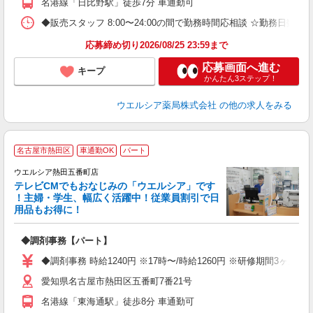
名港線「日比野駅」徒歩7分 車通勤可
◆販売スタッフ 8:00〜24:00の間で勤務時間応相談 ☆勤務日数
応募締め切り2026/08/25 23:59まで
応募画面へ進む
キープ
かんたん3ステップ！
ウエルシア薬局株式会社
の他の求人をみる
名古屋市熱田区
車通勤OK
パート
ウエルシア熱田五番町店
テレビCMでもおなじみの「ウエルシア」です
！主婦・学生、幅広く活躍中！従業員割引で日
用品もお得に！
プ
◆調剤事務【パート】
ボ
の
◆調剤事務 時給1240円 ※17時〜/時給1260円 ※研修期間3ヶ
り
愛知県名古屋市熱田区五番町7番21号
名港線「東海通駅」徒歩8分 車通勤可