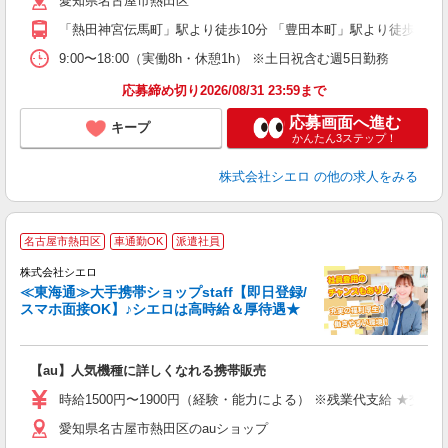
愛知県名古屋市熱田区
り
「熱田神宮伝馬町」駅より徒歩10分 「豊田本町」駅より徒歩11分
9:00〜18:00（実働8h・休憩1h） ※土日祝含む週5日勤務
応募締め切り2026/08/31 23:59まで
応募画面へ進む
キープ
かんたん3ステップ！
株式会社シエロ
の他の求人をみる
★
名古屋市熱田区
車通勤OK
派遣社員
♪
株式会社シエロ
≪東海通≫大手携帯ショップstaff【即日登録/
スマホ面接OK】♪シエロは高時給＆厚待遇★
い
即
【au】人気機種に詳しくなれる携帯販売
躍
ー
時給1500円〜1900円（経験・能力による） ※残業代支給 ★交通
自
愛知県名古屋市熱田区のauショップ
ン