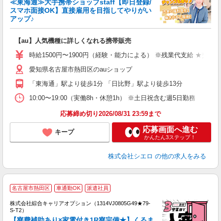
≪東海通≫大手携帯ショップstaff【即日登録/
スマホ面接OK】直接雇用を目指してやりがい
アップ♪
い
即
【au】人気機種に詳しくなれる携帯販売
躍
ー
時給1500円〜1900円（経験・能力による） ※残業代支給 ★交通
自
愛知県名古屋市熱田区のauショップ
ン
「東海通」駅より徒歩1分 「日比野」駅より徒歩13分
10:00〜19:00（実働8h・休憩1h） ※土日祝含む週5日勤務
応募締め切り2026/08/31 23:59まで
応募画面へ進む
キープ
かんたん3ステップ！
株式会社シエロ
の他の求人をみる
名古屋市熱田区
車通勤OK
派遣社員
株式会社綜合キャリアオプション（1314VJ0805G49★79-
S-T2）
【寮費補助あり×家電付き1R寮完備★】くるま