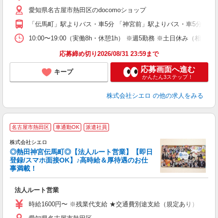
あ
愛知県名古屋市熱田区のdocomoショップ
K
「伝馬町」駅よりバス・車5分 「神宮前」駅よりバス・車5分
貸
10:00〜19:00（実働8h・休憩1h） ※週5勤務 ※土日休み（相談可
応募締め切り2026/08/31 23:59まで
応募画面へ進む
キープ
かんたん3ステップ！
株式会社シエロ
の他の求人をみる
名古屋市熱田区
車通勤OK
派遣社員
株式会社シエロ
◎熱田神宮伝馬町◎【法人ルート営業】【即日
登録/スマホ面接OK】♪高時給＆厚待遇のお仕
事満載！
け
法人ルート営業
即
時給1600円〜 ※残業代支給 ★交通費別途支給（規定あり） ゜+゜
あ