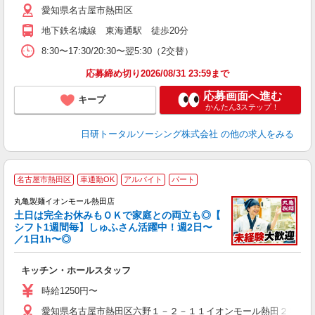
愛知県名古屋市熱田区
地下鉄名城線 東海通駅 徒歩20分
8:30〜17:30/20:30〜翌5:30（2交替）
応募締め切り2026/08/31 23:59まで
応募画面へ進む
キープ
かんたん3ステップ！
日研トータルソーシング株式会社
の他の求人をみる
名古屋市熱田区
車通勤OK
アルバイト
パート
丸亀製麺イオンモール熱田店
土日は完全お休みもＯＫで家庭との両立も◎【
シフト1週間毎】しゅふさん活躍中！週2日〜
／1日1h〜◎
ル
キッチン・ホールスタッフ
入
者
時給1250円〜
不
愛知県名古屋市熱田区六野１－２－１１イオンモール熱田２Ｆ
中