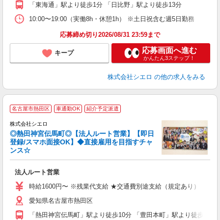
「東海通」駅より徒歩1分 「日比野」駅より徒歩13分
10:00〜19:00（実働8h・休憩1h） ※土日祝含む週5日勤務
応募締め切り2026/08/31 23:59まで
応募画面へ進む
キープ
かんたん3ステップ！
株式会社シエロ
の他の求人をみる
名古屋市熱田区
車通勤OK
紹介予定派遣
株式会社シエロ
◎熱田神宮伝馬町◎【法人ルート営業】【即日
登録/スマホ面接OK】◆直接雇用を目指すチャ
ンス☆
け
法人ルート営業
即
時給1600円〜 ※残業代支給 ★交通費別途支給（規定あり） ゜+゜
あ
愛知県名古屋市熱田区
り
「熱田神宮伝馬町」駅より徒歩10分 「豊田本町」駅より徒歩11分