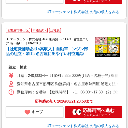
かんたん3ステップ！
UTエージェント株式会社
の他の求人をみる
名古屋市熱田区
車通勤OK
正社員
UTエージェント株式会社 AGT東海第一CU AGT名古屋エリ
ア 南一番CL 《JBAO3C》
【社宅費補助あり×高収入】自動車エンジン部
品の組立・加工♪名古屋に出やすい好立地◎
る
組立・検査
入
場
月給：240,000円〜 月収例：325,000円(月給＋各種手当) ※精勤
タ
愛知県名古屋市熱田区 勤務詳細：名古屋市熱田区 通勤方法：徒歩/車
休
場
勤務形態：交替制 【勤務時間】 （1）08:00〜17:30 （2）2
通
り
応募締め切り2026/08/21 23:59まで
応募画面へ進む
キープ
かんたん3ステップ！
UTエージェント株式会社
の他の求人をみる