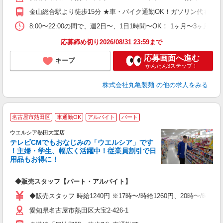
り
金山総合駅より徒歩15分 ★車・バイク通勤OK！ガソリン代も規
時
ト
8:00〜22:00の間で、週2日〜、1日1時間〜OK！ 1ヶ
夜 
応募締め切り2026/08/31 23:59まで
応募画面へ進む
キープ
かんたん3ステップ！
株式会社丸亀製麺
の他の求人をみる
名古屋市熱田区
車通勤OK
アルバイト
パート
ウエルシア熱田大宝店
テレビCMでもおなじみの「ウエルシア」です
！主婦・学生、幅広く活躍中！従業員割引で日
用品もお得に！
プ
◆販売スタッフ【パート・アルバイト】
通
◆販売スタッフ 時給1240円 ※17時〜/時給1260円、20時〜/時
愛知県名古屋市熱田区大宝2-426-1