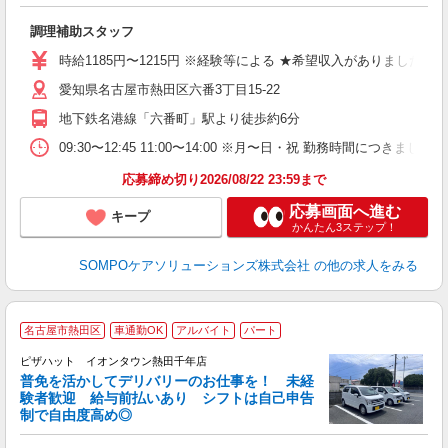
通
調理補助スタッフ
ル
社
時給1185円〜1215円 ※経験等による ★希望収入がありま
愛知県名古屋市熱田区六番3丁目15-22
地下鉄名港線「六番町」駅より徒歩約6分
09:30〜12:45 11:00〜14:00 ※月〜日・祝 勤
応募締め切り2026/08/22 23:59まで
応募画面へ進む
キープ
かんたん3ステップ！
SOMPOケアソリューションズ株式会社
の他の求人をみる
名古屋市熱田区
車通勤OK
アルバイト
パート
ピザハット イオンタウン熱田千年店
K
普免を活かしてデリバリーのお仕事を！ 未経
験者歓迎 給与前払いあり シフトは自己申告
制で自由度高め◎
ね