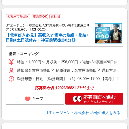
名古屋市熱田区
車通勤OK
正社員
UTエージェント株式会社 AGT東海第一CU AGT名古屋エリ
ア JR名古屋CL 《JZHQ1C》
【電車好き必見】高収入☆電車の修繕・塗装♪
日勤&土日祝休み！神宮前駅徒歩8分◎
る
塗装・コーキング
入
場
時給：1,500円〜 月収例：258,000円（時給×8H実働×20日稼働＋
タ
愛知県名古屋市熱田区 勤務詳細：名古屋市熱田区 通勤方法：徒歩/
休
場
勤務形態：日勤 【勤務時間】 （1）08:00〜17:00 【備考】 
通
り
応募締め切り2026/08/21 23:59まで
応募画面へ進む
キープ
かんたん3ステップ！
UTエージェント株式会社
の他の求人をみる