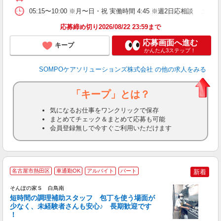
05:15〜10:00 ※月〜日・祝 実働時間 4:45 ※週2
応募締め切り2026/08/22 23:59まで
応募画面へ進む
キープ
かんたん3ステップ！
SOMPOケアソリューションズ株式会社
の他の求人をみる
「キープ」とは？
気になるお仕事をワンクリックで保存
まとめてチェック＆まとめて応募も可能
会員登録無しで今すぐご利用いただけます
名古屋市熱田区
車通勤OK
アルバイト
パート
新着
そんぽの家Ｓ 白鳥南
短時間の調理補助スタッフ 包丁を使う場面が
少なく、未経験者さんも安心♪ 長期歓迎です
策
！
週