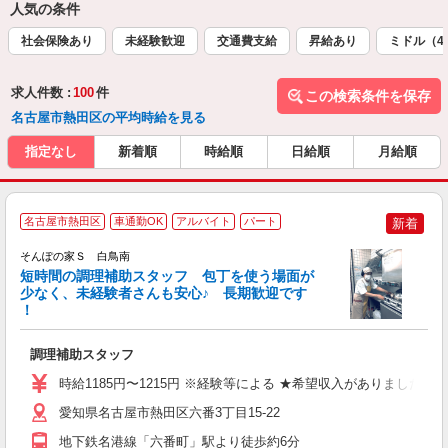
人気の条件
社会保険あり
未経験歓迎
交通費支給
昇給あり
ミドル（4
求人件数 :
100
件
この検索条件を保存
名古屋市熱田区の平均時給を見る
指定なし
新着順
時給順
日給順
月給順
名古屋市熱田区
車通勤OK
アルバイト
パート
新着
そんぽの家Ｓ 白鳥南
短時間の調理補助スタッフ 包丁を使う場面が
少なく、未経験者さんも安心♪ 長期歓迎です
策
！
週
歓
調理補助スタッフ
養
あ
時給1185円〜1215円 ※経験等による ★希望収入がありま
愛知県名古屋市熱田区六番3丁目15-22
地下鉄名港線「六番町」駅より徒歩約6分