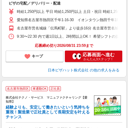
ピザの宅配／デリバリー・配達
友
躍
時給1,250円以上 平日 時給1,250円以上 土日・祝日 時給1,250円以
（
愛知県名古屋市熱田区千年1-16-30 イオンタウン熱田千年1F
中
業
名古屋市営名城線「伝馬町駅」より徒歩16分 名古屋市営名城線「
保
生
9:30〜22:30 内で週1日以上、2時間以上OK！ 希望シフトの
期
応募締め切り2026/08/31 23:59まで
応募画面へ進む
キープ
かんたん3ステップ！
日本ピザハット株式会社
の他の求人をみる
名古屋市熱田区
車通勤OK
正社員
株式会社テクノ・サービス マニュファクチャリング【愛
知県】
経験よりも、安定して働きたいという気持ちを
重視！製造業で正社員として長期安定を叶える
チャンス
く
入