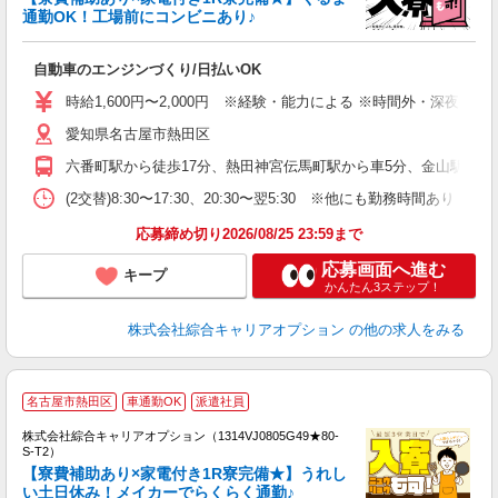
通勤OK！工場前にコンビニあり♪
は
能
自動車のエンジンづくり/日払いOK
入
分
時給1,600円〜2,000円 ※経験・能力による ※時間外・深夜手当含
歓
愛知県名古屋市熱田区
宅
六番町駅から徒歩17分、熱田神宮伝馬町駅から車5分、金山駅から車1
(2交替)8:30〜17:30、20:30〜翌5:30 ※他にも勤務時間あり 【
応募締め切り2026/08/25 23:59まで
応募画面へ進む
キープ
かんたん3ステップ！
株式会社綜合キャリアオプション
の他の求人をみる
名古屋市熱田区
車通勤OK
派遣社員
株式会社綜合キャリアオプション（1314VJ0805G49★80-
S-T2）
【寮費補助あり×家電付き1R寮完備★】うれし
い土日休み！メイカーでらくらく通勤♪