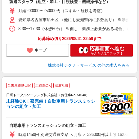
製造スタッフ（組立・加工・目視検査・機械操作など）
未
あ
月給200000〜250000円（スキル・経験を考慮）
遣
愛知県名古屋市熱田区 （他にも愛知県内に多数あり） ※勤務地は
8:30〜17:30（休憩60分） ※但し、業務上必要がある場合
応募締め切り2026/08/31 23:59まで
応募画面へ進む
キープ
かんたん3ステップ！
株式会社テクノ・サービス
の他の求人をみる
◎
名古屋市熱田区
車通勤OK
派遣社員
n
日研トータルソーシング株式会社（お仕事No.7A040）
ー
未経験OK！寮完備！自動車用トランスミッシ
z
ョンの組立・加工
談
W
自動車用トランスミッションの組立・加工
い
時給1450円 別途交通費支給 ＜月収＞ 326000円以上可 162.67H＋残