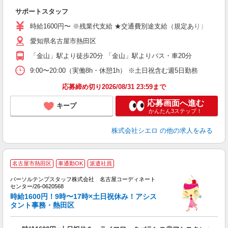
仕
サポートスタッフ
即
時給1600円〜 ※残業代支給 ★交通費別途支給（規定あり） ゜+゜
あ
愛知県名古屋市熱田区
り
「金山」駅より徒歩20分 「金山」駅よりバス・車20分
9:00〜20:00（実働8h・休憩1h） ※土日祝含む週5日勤務
応募締め切り2026/08/31 23:59まで
応募画面へ進む
キープ
かんたん3ステップ！
株式会社シエロ
の他の求人をみる
■
名古屋市熱田区
車通勤OK
派遣社員
徒
パーソルテンプスタッフ株式会社 名古屋コーディネート
プ
センター/26-0620568
時給1600円！9時〜17時×土日祝休み！アシス
車
タント事務・熱田区