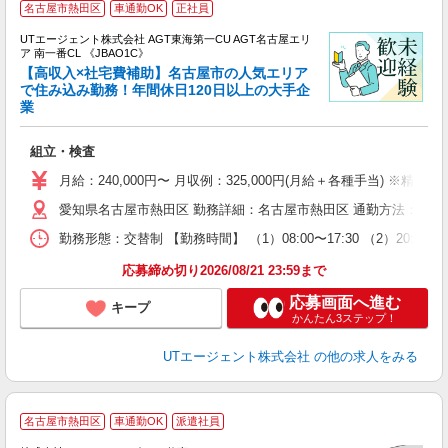
名古屋市熱田区
車通勤OK
正社員
UTエージェント株式会社 AGT東海第一CU AGT名古屋エリ
ア 南一番CL 《JBAO1C》
【高収入×社宅費補助】名古屋市の人気エリア
で住み込み勤務！年間休日120日以上の大手企
業
る
入
組立・検査
場
タ
月給：240,000円〜 月収例：325,000円(月給＋各種手当) ※精勤
休
愛知県名古屋市熱田区 勤務詳細：名古屋市熱田区 通勤方法：徒歩/車
場
通
勤務形態：交替制 【勤務時間】 （1）08:00〜17:30 （2）2
り
応募締め切り2026/08/21 23:59まで
応募画面へ進む
キープ
かんたん3ステップ！
UTエージェント株式会社
の他の求人をみる
名古屋市熱田区
車通勤OK
派遣社員