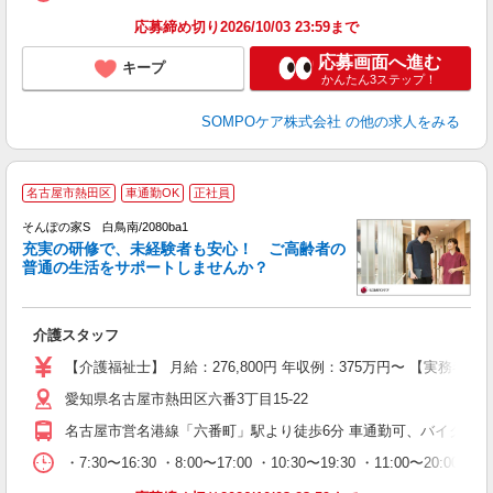
応募締め切り2026/10/03 23:59まで
応募画面へ進む
キープ
かんたん3ステップ！
SOMPOケア株式会社
の他の求人をみる
【
名古屋市熱田区
車通勤OK
正社員
そんぽの家S 白鳥南/2080ba1
充実の研修で、未経験者も安心！ ご高齢者の
普通の生活をサポートしませんか？
こ
介護スタッフ
未
上
【介護福祉士】 月給：276,800円 年収例：375万円〜 【実務
通
愛知県名古屋市熱田区六番3丁目15-22
名古屋市営名港線「六番町」駅より徒歩6分 車通勤可、バイク通勤
・7:30〜16:30 ・8:00〜17:00 ・10:30〜19:30 ・11:00〜20:00