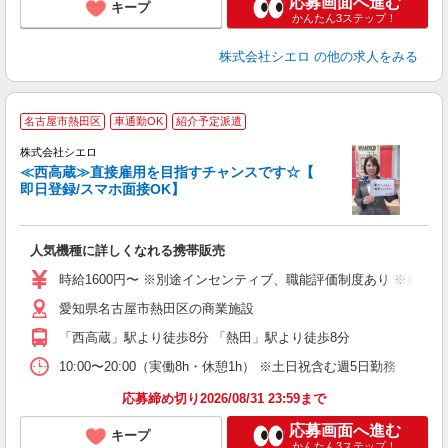
応募画面へ進む
キープ
かんたん3ステップ！
株式会社シエロ
の他の求人をみる
★
名古屋市熱田区
車通勤OK
紹介予定派遣
♪
株式会社シエロ
≪西高蔵≫直接雇用を目指すチャンスです☆【
即日登録/スマホ面接OK】
い
即
人気機種に詳しくなれる携帯販売
躍
ー
時給1600円〜 ※別途インセンティブ、職能評価制度あり ※残業代
自
愛知県名古屋市熱田区の商業施設
ど
「西高蔵」駅より徒歩8分 「熱田」駅より徒歩8分
10:00〜20:00（実働8h・休憩1h） ※土日祝含む週5日勤務
応募締め切り2026/08/31 23:59まで
応募画面へ進む
キープ
かんたん3ステップ！