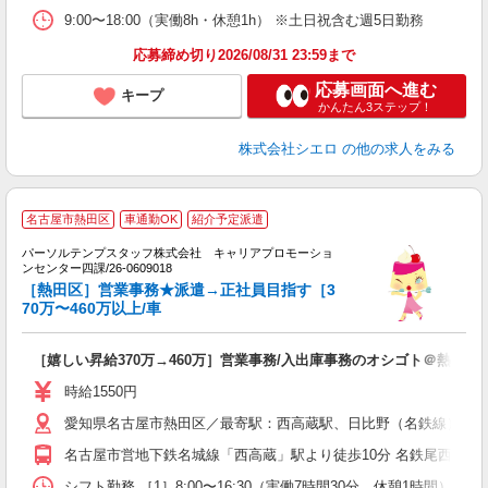
9:00〜18:00（実働8h・休憩1h） ※土日祝含む週5日勤務
応募締め切り2026/08/31 23:59まで
応募画面へ進む
キープ
かんたん3ステップ！
株式会社シエロ
の他の求人をみる
名古屋市熱田区
車通勤OK
紹介予定派遣
パーソルテンプスタッフ株式会社 キャリアプロモーショ
職
ンセンター四課/26-0609018
有
［熱田区］営業事務★派遣→正社員目指す［3
70万〜460万以上/車
O
［嬉しい昇給370万→460万］営業事務/入出庫事務のオシゴト＠熱田区 
時給1550円
愛知県名古屋市熱田区／最寄駅：西高蔵駅、日比野（名鉄線）駅 
名古屋市営地下鉄名城線「西高蔵」駅より徒歩10分 名鉄尾西線「
シフト勤務 ［1］8:00〜16:30（実働7時間30分、休憩1時間）