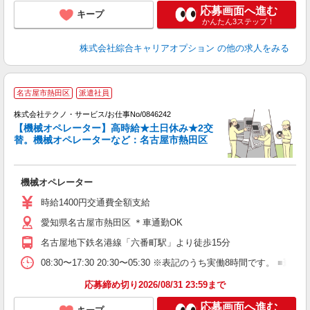
応募画面へ進む
キープ
かんたん3ステップ！
株式会社綜合キャリアオプション
の他の求人をみる
名古屋市熱田区
派遣社員
株式会社テクノ・サービス/お仕事No/0846242
者
【機械オペレーター】高時給★土日休み★2交
替。機械オペレーターなど：名古屋市熱田区
ン
国
機械オペレーター
履
高
時給1400円交通費全額支給
愛知県名古屋市熱田区 ＊車通勤OK
名古屋地下鉄名港線「六番町駅」より徒歩15分
08:30〜17:30 20:30〜05:30 ※表記のうち実働8時間です
応募締め切り2026/08/31 23:59まで
応募画面へ進む