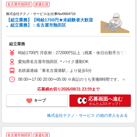
名古屋市熱田区
派遣社員
株式会社テクノ・サービス/お仕事No/0904710
【組立業務】【時給1700円★未経験者大歓迎
。組立業務】：名古屋市熱田区
派
組立業務
履
高
時給1700円 月収例：272000円以上（残業・休日出勤手当て等が
愛知県名古屋市熱田区 ＊バイク通勤OK
名鉄築港線「東名古屋港駅」より徒歩5分
08:00〜17:00 20:00〜05:00 ※表記のうち実働8時間です
応募締め切り2026/08/31 23:59まで
応募画面へ進む
キープ
かんたん3ステップ！
株式会社テクノ・サービス
の他の求人をみる
名古屋市熱田区
派遣社員