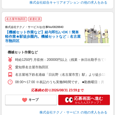
株式会社綜合キャリアオプション
の他の求人をみる
名古屋市熱田区
派遣社員
株式会社テクノ・サービス/お仕事No/0828840
【機械セット作業など】給与即払いOK！簡単
軽作業★駅徒歩圏内。機械セットなど：名古屋
市熱田区
フ
機械セット作業など
履
週
時給1250円 月収例：200000円以上（残業・休日出勤手当て等が
愛知県名古屋市熱田区
名古屋地下鉄名港線「日比野（名古屋市営）駅」より徒歩11分
08:00〜17:00 ※表記のうち実働8時間です。 ■勤務曜日：月
応募締め切り2026/08/31 23:59まで
応募画面へ進む
キープ
かんたん3ステップ！
株式会社テクノ・サービス
の他の求人をみる