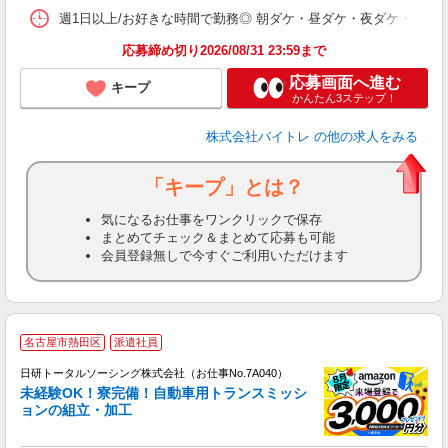
髪
週1日以上/お好きな時間で勤務◎ 朝ダケ・昼ダケ・夜ダケ・夜勤など、 ご自
応募締め切り2026/08/31 23:59まで
応募画面へ進む
キープ
かんたん3ステップ！
株式会社バイトレ
の他の求人をみる
「キープ」とは？
気になるお仕事をワンクリックで保存
まとめてチェック＆まとめて応募も可能
会員登録無しで今すぐご利用いただけます
◎
名古屋市熱田区
派遣社員
n
日研トータルソーシング株式会社（お仕事No.7A040）
ー
未経験OK！寮完備！自動車用トランスミッシ
z
ョンの組立・加工
談