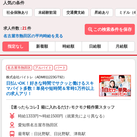
人気の条件
社会保険あり
未経験歓迎
交通費支給
昇給あり
ミドル（4
求人件数 :
21
件
この検索条件を保存
名古屋市熱田区の平均時給を見る
指定なし
新着順
時給順
日給順
月給順
名古屋市熱田区
アルバイト
パート
株式会社バイトレ（ADM811223GT92）
く
日払いOK！好きな時間でサクッと働けるスキ
マバイト多数！単発や短時間＆常時1万件以上
☆
の求人アリ！
験
【迷ったらコレ】箱に入れるだけ♪モクモク軽作業スタッフ
即
活
時給1333円〜時給1500円（就業先により異なる）
（
愛知県名古屋市熱田区
短
K
最寄駅：日比野駅、日比野駅、津島駅
日