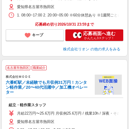
タ
愛知県名古屋市熱田区
額
業
1. 08:00~17:00 2. 20:00~05:00 ※60分休憩あり ※1週間ごとの2
あ
応募締め切り2026/10/31 23:59まで
応募画面へ進む
キープ
かんたん3ステップ！
株式会社リオン
の他の求人をみる
名古屋市熱田区
職業紹介
株式会社ＭＯＤＥ
六番町駅／未経験でも月収例31万円！カンタ
ン軽作業／20〜40代活躍中／加工機オペレー
ター
っ
組立・軽作業スタッフ
入
場
月給22万円〜25.6万円 月収例25.6万円 / 残業10h / 深夜
者
愛知県名古屋市熱田区
リ
問