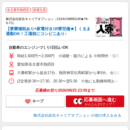
名古屋市熱田区
派遣社員
株式会社綜合キャリアオプション（1314VJ0805G49★79-
S-T2）
【寮費補助あり×家電付き1R寮完備★】くるま
通勤OK！工場前にコンビニあり♪
は
能
自動車のエンジンづくり/日払いOK
入
分
時給1,600円〜2,000円 ※経験・能力による ※時間外・深夜手当含
歓
愛知県名古屋市熱田区
宅
六番町駅から徒歩17分、熱田神宮伝馬町駅から車5分、金山駅から車1
(2交替)8:30〜17:30、20:30〜翌5:30 ※他にも勤務時間あり 【
応募締め切り2026/08/25 23:59まで
応募画面へ進む
キープ
かんたん3ステップ！
株式会社綜合キャリアオプション
の他の求人をみる