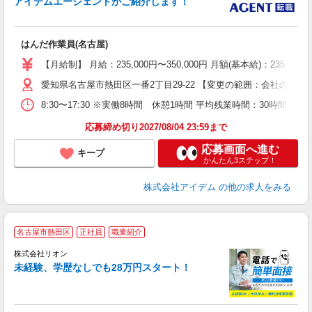
アイデムエージェントがご紹介します！
ま
はんだ作業員(名古屋)
【月給制】 月給：235,000円〜350,000円 月額(基本給)：235,000円
愛知県名古屋市熱田区一番2丁目29-22 【変更の範囲：会社の定め
8:30〜17:30 ※実働8時間 休憩1時間 平均残業時間：30時間程度
応募締め切り2027/08/04 23:59まで
応募画面へ進む
キープ
かんたん3ステップ！
株式会社アイデム
の他の求人をみる
名古屋市熱田区
正社員
職業紹介
株式会社リオン
未経験、学歴なしでも28万円スタート！
家