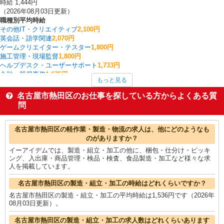
時給 1,444円
（2026年08月03日更新）
職種別平均時給
その他IT・クリエイティブ
2,100円
英会話・語学関連
2,070円
ゲームクリエイター・テスター
1,800円
施工管理・現場監督
1,800円
ヘルプデスク・ユーザーサポート
1,733円
金融・貿易事務
1,675円
もっと見る
入出庫・商品管理・検品・検査
1,613円
その他販売・サービス
1,600円
名古屋市熱田区のお仕事を探している方からよくある質
フォークリフト
1,600円
問
雑貨・コスメ販売
1,600円
名古屋市熱田区の他の職種の平均時給を見る
名古屋市熱田区の軽作業・製造・物流の求人は、他にどのようなも
のがありますか？
イーアイデムでは、製造・組立・加工の他に、梱包・仕分け・ピッキ
ング、入出庫・商品管理・検品・検査、食品製造・加工など様々な求
人を掲載しています。
名古屋市熱田区の製造・組立・加工の時給はどれくらいですか？
名古屋市熱田区の製造・組立・加工の平均時給は1,536円です（2026年
08月03日更新）。
名古屋市熱田区の製造・組立・加工の求人数はどれくらいあります