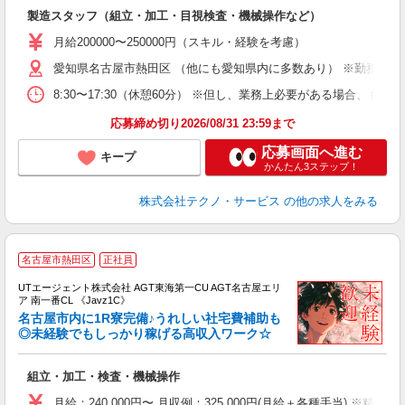
入
製造スタッフ（組立・加工・目視検査・機械操作など）
未
あ
月給200000〜250000円（スキル・経験を考慮）
遣
愛知県名古屋市熱田区 （他にも愛知県内に多数あり） ※勤務地は
8:30〜17:30（休憩60分） ※但し、業務上必要がある場合
応募締め切り2026/08/31 23:59まで
応募画面へ進む
キープ
かんたん3ステップ！
株式会社テクノ・サービス
の他の求人をみる
名古屋市熱田区
正社員
UTエージェント株式会社 AGT東海第一CU AGT名古屋エリ
ア 南一番CL 《Javz1C》
名古屋市内に1R寮完備♪うれしい社宅費補助も
◎未経験でもしっかり稼げる高収入ワーク☆
る
組立・加工・検査・機械操作
入
場
月給：240,000円〜 月収例：325,000円(月給＋各種手当) ※精勤手