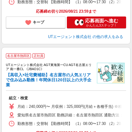
勤務形態：交替制 【勤務時間】 （1）08:00〜17:30 （2）2
通
り
応募締め切り2026/08/21 23:59まで
応募画面へ進む
キープ
かんたん3ステップ！
UTエージェント株式会社
の他の求人をみる
名古屋市熱田区
正社員
UTエージェント株式会社 AGT東海第一CU AGT名古屋エリ
ア 南一番CL 《JBAO1C》
【高収入×社宅費補助】名古屋市の人気エリア
で住み込み勤務！年間休日120日以上の大手企
業
る
入
組立・検査
場
タ
月給：240,000円〜 月収例：325,000円(月給＋各種手当) ※精勤
休
愛知県名古屋市熱田区 勤務詳細：名古屋市熱田区 通勤方法：徒歩/車
場
通
勤務形態：交替制 【勤務時間】 （1）08:00〜17:30 （2）2
り