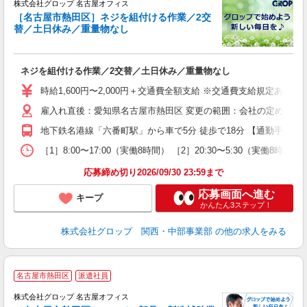
境
株式会社グロップ 名古屋オフィス
［名古屋市熱田区］ネジを組付ける作業／2交
歓
替／土日休み／重量物なし
登
ネジを組付ける作業／2交替／土日休み／重量物なし
履
名
時給1,600円〜2,000円＋交通費全額支給 ※交通費支給規定あり 
歓
雇入れ直後：愛知県名古屋市熱田区 変更の範囲：会社の定める就
給
得
地下鉄名港線「六番町駅」から車で5分 徒歩で18分 【通勤手段】 
服
［1］8:00〜17:00（実働8時間） ［2］20:30〜5:30
応募締め切り2026/09/30 23:59まで
応募画面へ進む
キープ
かんたん3ステップ！
株式会社グロップ 関西・中部事業部
の他の求人をみる
名古屋市熱田区
派遣社員
境
株式会社グロップ 名古屋オフィス