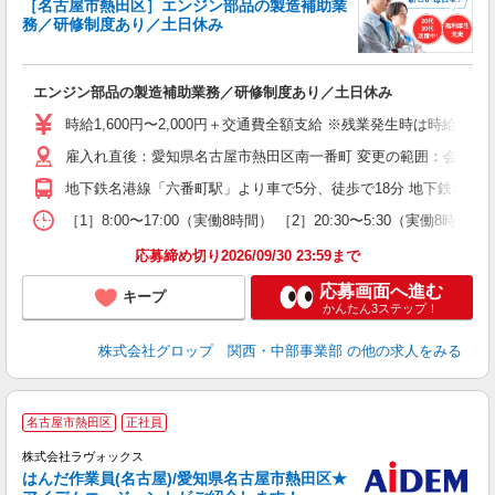
［名古屋市熱田区］エンジン部品の製造補助業
い
務／研修制度あり／土日休み
て
当
エンジン部品の製造補助業務／研修制度あり／土日休み
履
名
時給1,600円〜2,000円＋交通費全額支給 ※残業発生時は時給25
歓
雇入れ直後：愛知県名古屋市熱田区南一番町 変更の範囲：会社の
給
バ
地下鉄名港線「六番町駅」より車で5分、徒歩で18分 地下鉄名城線
給
資
［1］8:00〜17:00（実働8時間） ［2］20:30〜5:30
応募締め切り2026/09/30 23:59まで
応募画面へ進む
キープ
かんたん3ステップ！
株式会社グロップ 関西・中部事業部
の他の求人をみる
名古屋市熱田区
正社員
す
株式会社ラヴォックス
はんだ作業員(名古屋)/愛知県名古屋市熱田区★