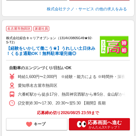
株式会社テクノ・サービス
の他の求人をみる
≪
名古屋市熱田区
派遣社員
い
株式会社綜合キャリアオプション（1314VJ0805G49★92-
S-T2）
【経験をいかして働こう★】うれしい土日休み
！くるま通勤OK！無料駐車場完備◎
得
入
自動車のエンジンづくり/日払いOK
分
歓
時給1,600円〜2,000円 ※経験・能力による ※時間外・深夜手
服
愛知県名古屋市熱田区
六番町駅から徒歩17分、熱田神宮西駅から車5分、金山駅から車11分
(2交替)8:30〜17:30、20:30〜翌5:30 【期間】長期
応募締め切り2026/08/25 23:59まで
応募画面へ進む
キープ
かんたん3ステップ！