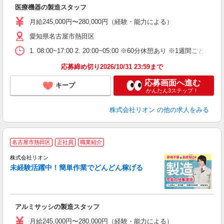
社
医療機器の製造スタッフ
入
場
月給245,000円〜280,000円（経験・能力による）
タ
愛知県名古屋市熱田区
額
業
1. 08:00~17:00 2. 20:00~05:00 ※60分休憩あり ※1週間ごとの2
あ
応募締め切り2026/10/31 23:59まで
応募画面へ進む
キープ
かんたん3ステップ！
株式会社リオン
の他の求人をみる
名古屋市熱田区
正社員
職業紹介
株式会社リオン
未経験活躍中！簡単作業でどんどん稼げる
家
社
アルミサッシの製造スタッフ
入
場
月給245,000円〜280,000円（経験・能力による）