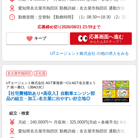
タ
愛知県名古屋市熱田区 勤務詳細：名古屋市熱田区 通勤方法：徒歩/車
休
場
勤務形態：交替制 【勤務時間】 （1）08:30〜18:30 （2）20:30
通
り
応募締め切り2026/08/21 23:59まで
応募画面へ進む
キープ
かんたん3ステップ！
UTエージェント株式会社
の他の求人をみる
名古屋市熱田区
正社員
UTエージェント株式会社 AGT東海第一CU AGT名古屋エリ
ア 南一番CL 《JBAO3C》
【社宅費補助あり×高収入】自動車エンジン部
品の組立・加工♪名古屋に出やすい好立地◎
る
組立・検査
入
場
月給：240,000円〜 月収例：325,000円(月給＋各種手当) ※精勤
タ
愛知県名古屋市熱田区 勤務詳細：名古屋市熱田区 通勤方法：徒歩/車
休
場