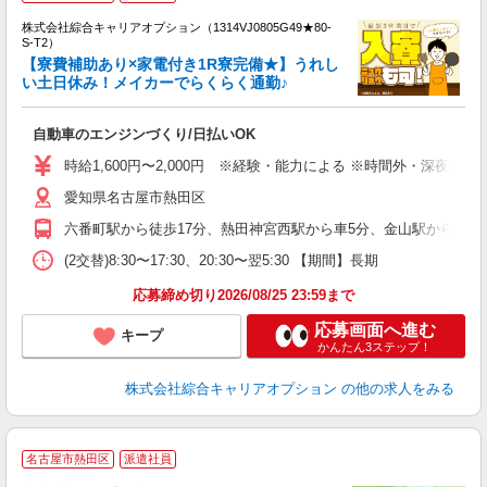
株式会社綜合キャリアオプション（1314VJ0805G49★80-
S-T2）
【寮費補助あり×家電付き1R寮完備★】うれし
い土日休み！メイカーでらくらく通勤♪
は
能
自動車のエンジンづくり/日払いOK
入
分
時給1,600円〜2,000円 ※経験・能力による ※時間外・深夜手当含
歓
愛知県名古屋市熱田区
宅
六番町駅から徒歩17分、熱田神宮西駅から車5分、金山駅から車11分
(2交替)8:30〜17:30、20:30〜翌5:30 【期間】長期
応募締め切り2026/08/25 23:59まで
応募画面へ進む
キープ
かんたん3ステップ！
株式会社綜合キャリアオプション
の他の求人をみる
名古屋市熱田区
派遣社員