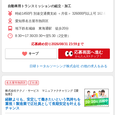
W
自動車用トランスミッションの組立・加工
い
時給1450円 別途交通費支給 ＜月収＞ 326000円以上可 162.67H＋残
愛知県名古屋市熱田区
地下鉄名城線 東海通駅 徒歩20分
8:30〜17:30/20:30〜翌5:30（2交替）
応募締め切り2026/08/31 23:59まで
応募画面へ進む
キープ
かんたん3ステップ！
日研トータルソーシング株式会社
の他の求人をみる
名古屋市熱田区
正社員
株式会社テクノ・サービス マニュファクチャリング【愛
知県】
経験よりも、安定して働きたいという気持ちを
重視！製造業で正社員として長期安定を叶える
チャンス
く