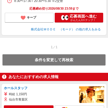
8:30〜17:30 / 20:30〜5:30 ※2交替
り
土
応募締め切り2026/08/30 23:59まで
応募画面へ進む
キープ
かんたん3ステップ！
株式会社ＭＯＤＥ （モード）
の他の求人をみる
1／1
条件を変更して再検索
あなたにおすすめの求人情報
ホールスタッフ
時給 1,150円
仙台市青葉区