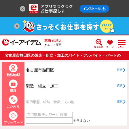
東海
の求人
▼エリア変更
名古屋市熱田区の製造・組立・加工のバイト・アルバイト・パートの
求人情報一覧
名古屋市熱田区
選択
勤務地/駅
製造・組立・加工
選択
職種
雇用形態、給与、特徴、その他
選択
こだわり
を含まない
フリーワード