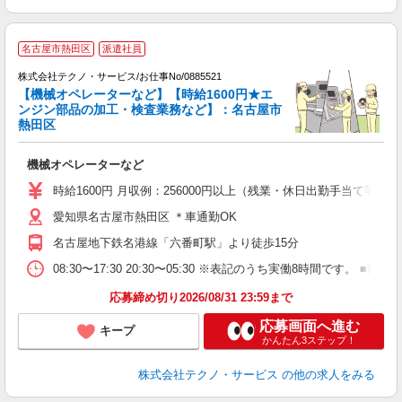
名古屋市熱田区
派遣社員
株式会社テクノ・サービス/お仕事No/0885521
【機械オペレーターなど】【時給1600円★エ
ンジン部品の加工・検査業務など】：名古屋市
ち
熱田区
ス
機械オペレーターなど
履
高
時給1600円 月収例：256000円以上（残業・休日出勤手当て等が
愛知県名古屋市熱田区 ＊車通勤OK
名古屋地下鉄名港線「六番町駅」より徒歩15分
08:30〜17:30 20:30〜05:30 ※表記のうち実働8時間です
応募締め切り2026/08/31 23:59まで
応募画面へ進む
キープ
かんたん3ステップ！
株式会社テクノ・サービス
の他の求人をみる