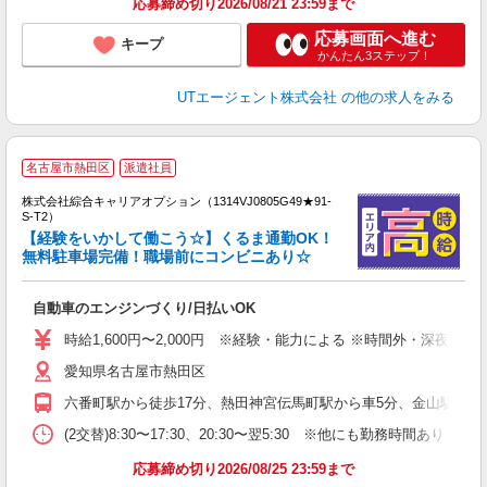
応募締め切り2026/08/21 23:59まで
応募画面へ進む
キープ
かんたん3ステップ！
UTエージェント株式会社
の他の求人をみる
≪
名古屋市熱田区
派遣社員
い
株式会社綜合キャリアオプション（1314VJ0805G49★91-
S-T2）
【経験をいかして働こう☆】くるま通勤OK！
無料駐車場完備！職場前にコンビニあり☆
得
入
自動車のエンジンづくり/日払いOK
分
歓
時給1,600円〜2,000円 ※経験・能力による ※時間外・深夜手
服
愛知県名古屋市熱田区
六番町駅から徒歩17分、熱田神宮伝馬町駅から車5分、金山駅から車1
(2交替)8:30〜17:30、20:30〜翌5:30 ※他にも勤務時間あり 【
応募締め切り2026/08/25 23:59まで