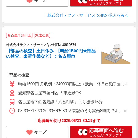
キープ
かんたん3ステップ！
株式会社テクノ・サービス
の他の求人をみる
名古屋市熱田区
派遣社員
株式会社テクノ・サービス/お仕事No/0910376
【部品の検査】土日休み♪【時給1500円★部品
の検査、出荷作業など】：名古屋市
『
部品の検査
履
高
時給1500円 月収例：240000円以上（残業・休日出勤手当て等が
愛知県名古屋市熱田区 ＊車通勤OK
名古屋地下鉄名港線「六番町駅」より徒歩15分
08:30〜17:30 20:30〜05:30 ※表記のうち実働8時間です
応募締め切り2026/08/31 23:59まで
応募画面へ進む
キープ
かんたん3ステップ！