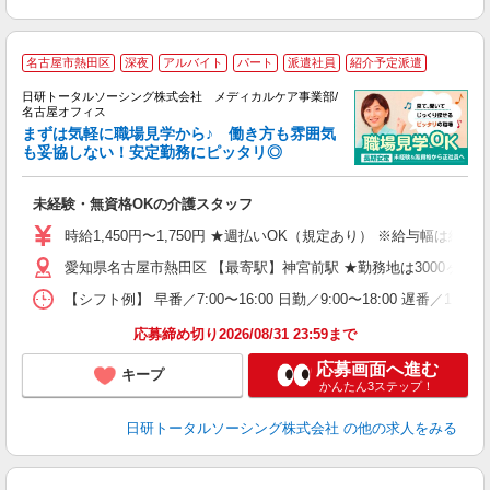
名古屋市熱田区
深夜
アルバイト
パート
派遣社員
紹介予定派遣
日研トータルソーシング株式会社 メディカルケア事業部/
名古屋オフィス
まずは気軽に職場見学から♪ 働き方も雰囲気
た
も妥協しない！安定勤務にピッタリ◎
務
未経験・無資格OKの介護スタッフ
入
未
時給1,450円〜1,750円 ★週払いOK（規定あり） ※給与幅は経
婦
愛知県名古屋市熱田区 【最寄駅】神宮前駅 ★勤務地は3000ヶ
～
あ
【シフト例】 早番／7:00〜16:00 日勤／9:00〜18:00 
日
録
応募締め切り2026/08/31 23:59まで
得
応募画面へ進む
キープ
かんたん3ステップ！
日研トータルソーシング株式会社
の他の求人をみる