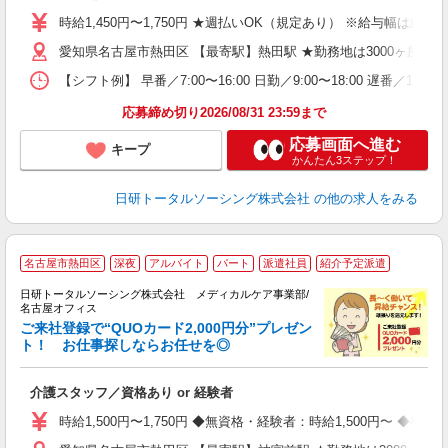
未
婦
時給1,450円〜1,750円 ★週払いOK（規定あり） ※給与幅は経
～
愛知県名古屋市熱田区 【最寄駅】熱田駅 ★勤務地は3000ヶ所
あ
日
【シフト例】 早番／7:00〜16:00 日勤／9:00〜18:00 
録
得
応募締め切り2026/08/31 23:59まで
応募画面へ進む
キープ
かんたん3ステップ！
日研トータルソーシング株式会社
の他の求人をみる
★
名古屋市熱田区
深夜
アルバイト
パート
派遣社員
紹介予定派遣
日研トータルソーシング株式会社 メディカルケア事業部/
名古屋オフィス
ご来社登録で“QUOカード2,000円分”プレゼン
ト！ お仕事探しならお任せを◎
を
入
介護スタッフ／資格あり or 経験者
未
婦
時給1,500円〜1,750円 ◆無資格・経験者：時給1,500円〜 
～