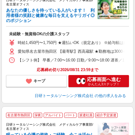
日研トータルソーシング株式会社 メディカルケア事業部/
名古屋オフィス
あなたの優しさを待っている人がいます！ 利
用者様の笑顔と健康な毎日を支えるヤリガイ◎
のポジション
紹
入
未経験・無資格OKの介護スタッフ
未
婦
時給1,450円〜1,750円 ★週払いOK（規定あり） ※給与幅は経
～
愛知県名古屋市熱田区 【最寄駅】西高蔵駅 ★勤務地は3000ヶ
あ
日
【シフト例】 早番／7:00〜16:00 日勤／9:00〜18:00 
録
得
応募締め切り2026/08/31 23:59まで
応募画面へ進む
キープ
かんたん3ステップ！
日研トータルソーシング株式会社
の他の求人をみる
名古屋市熱田区
深夜
アルバイト
パート
派遣社員
紹介予定派遣
日研トータルソーシング株式会社 メディカルケア事業部/
名古屋オフィス
眠っている介護の資格・ご経験 今こそ活かし