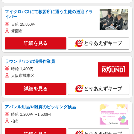
マイクロバスにて教習所に通う生徒の送迎ドラ
イバー
日給 15,850円
箕面市
詳細を見る
とりあえずキープ
ラウンドワンの清掃作業員
時給 1,400円
大阪市城東区
詳細を見る
とりあえずキープ
アパレル用品や雑貨のピッキング検品
時給 1,200円〜1,500円
柏市