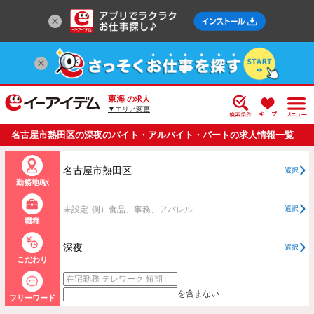
東海
の求人
▼エリア変更
名古屋市熱田区の深夜のバイト・アルバイト・パートの求人情報一覧
名古屋市熱田区
選択
勤務地/駅
未設定
例）食品、事務、アパレル
選択
職種
深夜
選択
こだわり
を含まない
フリーワード