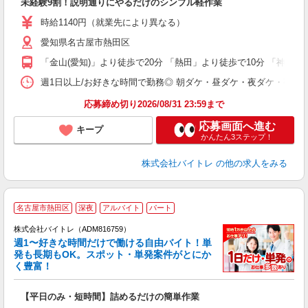
未経験9割！説明通りにやるだけのシンプル軽作業
即
活
時給1140円（就業先により異なる）
（
愛知県名古屋市熱田区
短
K
「金山(愛知)」より徒歩で20分 「熱田」より徒歩で10分 「神宮前
日
髪
週1日以上/お好きな時間で勤務◎ 朝ダケ・昼ダケ・夜ダケ・夜勤など、 ご自
応募締め切り2026/08/31 23:59まで
応募画面へ進む
キープ
かんたん3ステップ！
株式会社バイトレ
の他の求人をみる
名古屋市熱田区
深夜
アルバイト
パート
株式会社バイトレ（ADM816759）
週1〜好きな時間だけで働ける自由バイト！単
発も長期もOK。スポット・単発案件がとにか
も
く豊富！
気
【平日のみ・短時間】詰めるだけの簡単作業
即