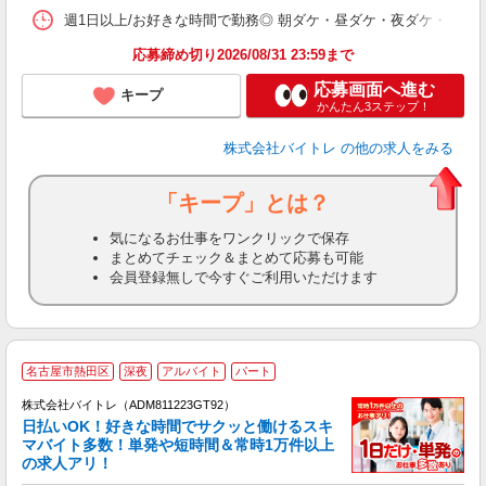
髪
週1日以上/お好きな時間で勤務◎ 朝ダケ・昼ダケ・夜ダケ・夜勤など、 ご自
応募締め切り2026/08/31 23:59まで
応募画面へ進む
キープ
かんたん3ステップ！
株式会社バイトレ
の他の求人をみる
「キープ」とは？
気になるお仕事をワンクリックで保存
まとめてチェック＆まとめて応募も可能
会員登録無しで今すぐご利用いただけます
名古屋市熱田区
深夜
アルバイト
パート
株式会社バイトレ（ADM811223GT92）
く
日払いOK！好きな時間でサクッと働けるスキ
マバイト多数！単発や短時間＆常時1万件以上
☆
の求人アリ！