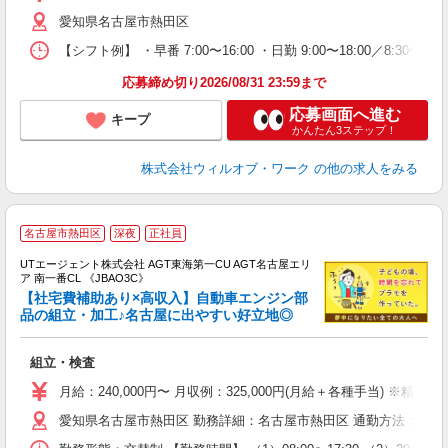
務
愛知県名古屋市熱田区
煙
社
【シフト例】 ・早番 7:00〜16:00 ・日勤 9:00〜18:00／8:
応募締め切り2026/08/31 23:59まで
応募画面へ進む
キープ
かんたん3ステップ！
株式会社ウィルオブ・ワーク
の他の求人をみる
名古屋市熱田区
深夜
正社員
UTエージェント株式会社 AGT東海第一CU AGT名古屋エリ
ア 南一番CL 《JBAO3C》
【社宅費補助あり×高収入】自動車エンジン部
品の組立・加工♪名古屋に出やすい好立地◎
る
組立・検査
入
場
月給：240,000円〜 月収例：325,000円(月給＋各種手当) ※精勤
タ
愛知県名古屋市熱田区 勤務詳細：名古屋市熱田区 通勤方法：徒歩/車
休
場