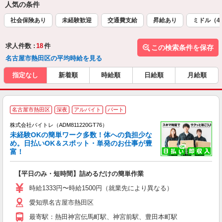
人気の条件
社会保険あり
未経験歓迎
交通費支給
昇給あり
ミドル（4
求人件数 :
18
件
この検索条件を保存
名古屋市熱田区の平均時給を見る
指定なし
新着順
時給順
日給順
月給順
名古屋市熱田区
深夜
アルバイト
パート
株式会社バイトレ（ADM811220GT76）
未経験OKの簡単ワーク多数！体への負担少な
め。日払いOK＆スポット・単発のお仕事が豊
富！
ス
ロ
【平日のみ・短時間】詰めるだけの簡単作業
即
活
時給1333円〜時給1500円（就業先により異なる）
（
愛知県名古屋市熱田区
短
K
最寄駅：熱田神宮伝馬町駅、神宮前駅、豊田本町駅
日