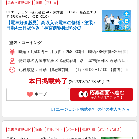
名古屋市熱田区
深夜
正社員
UTエージェント株式会社 AGT東海第一CU AGT名古屋エリ
ア JR名古屋CL 《JZHQ1C》
【電車好き必見】高収入☆電車の修繕・塗装♪
日勤&土日祝休み！神宮前駅徒歩8分◎
る
塗装・コーキング
入
場
時給：1,500円〜 月収例：258,000円（時給×8H実働×20日稼働＋
タ
愛知県名古屋市熱田区 勤務詳細：名古屋市熱田区 通勤方法：徒歩/
休
場
勤務形態：日勤 【勤務時間】 （1）08:00〜17:00 【備考】 
通
り
本日掲載終了
(2026/08/07 23:59まで)
応募画面へ進む
キープ
かんたん3ステップ！
UTエージェント株式会社
の他の求人をみる
名古屋市熱田区
深夜
アルバイト
パート
派遣社員
紹介予定派遣