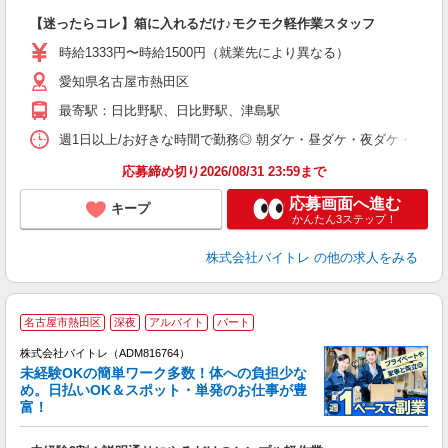
験
【迷ったらコレ】箱に入れるだけ♪モクモク軽作業スタッフ
即
活
時給1333円〜時給1500円（就業先により異なる）
（
愛知県名古屋市熱田区
短
K
最寄駅：日比野駅、日比野駅、津島駅
日
髪
週1日以上/お好きな時間で勤務◎ 朝ダケ・昼ダケ・夜ダケ・夜勤など、 ご自
応募締め切り2026/08/31 23:59まで
応募画面へ進む
キープ
かんたん3ステップ！
株式会社バイトレ
の他の求人をみる
名古屋市熱田区
深夜
アルバイト
パート
株式会社バイトレ（ADM816764）
未経験OKの簡単ワーク多数！体への負担少な
め。日払いOK＆スポット・単発のお仕事が豊
富！
ス
ロ