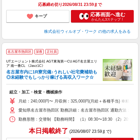
応募締め切り2026/08/31 23:59まで
応募画面へ進む
キープ
かんたん3ステップ！
株式会社ウィルオブ・ワーク
の他の求人をみる
名古屋市熱田区
深夜
正社員
UTエージェント株式会社 AGT東海第一CU AGT名古屋エリ
ア 南一番CL 《Javz1C》
名古屋市内に1R寮完備♪うれしい社宅費補助も
◎未経験でもしっかり稼げる高収入ワーク☆
る
組立・加工・検査・機械操作
入
場
月給：240,000円〜 月収例：325,000円(月給＋各種手当) ※精勤手
タ
愛知県名古屋市熱田区 勤務詳細：名古屋市熱田区 通勤方法：徒歩/車
休
場
勤務形態：交替制 【勤務時間】 （1）08:30〜18:30 （2）20:30
通
り
本日掲載終了
(2026/08/07 23:59まで)