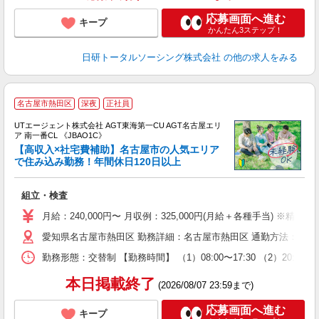
得
応募画面へ進む
キープ
かんたん3ステップ！
日研トータルソーシング株式会社
の他の求人をみる
名古屋市熱田区
深夜
正社員
UTエージェント株式会社 AGT東海第一CU AGT名古屋エリ
ア 南一番CL 《JBAO1C》
【高収入×社宅費補助】名古屋市の人気エリア
で住み込み勤務！年間休日120日以上
る
組立・検査
入
場
月給：240,000円〜 月収例：325,000円(月給＋各種手当) ※精勤
タ
愛知県名古屋市熱田区 勤務詳細：名古屋市熱田区 通勤方法：徒歩/車
休
場
勤務形態：交替制 【勤務時間】 （1）08:00〜17:30 （2）2
通
り
本日掲載終了
(2026/08/07 23:59まで)
応募画面へ進む
キープ