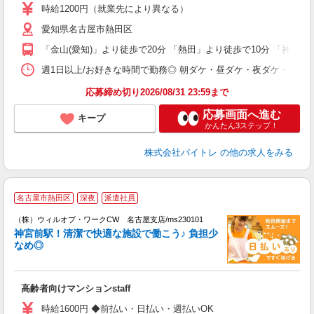
活
時給1200円（就業先により異なる）
（
愛知県名古屋市熱田区
短
K
「金山(愛知)」より徒歩で20分 「熱田」より徒歩で10分 「神宮前
日
髪
週1日以上/お好きな時間で勤務◎ 朝ダケ・昼ダケ・夜ダケ・夜勤など、 ご自
応募締め切り2026/08/31 23:59まで
応募画面へ進む
キープ
かんたん3ステップ！
株式会社バイトレ
の他の求人をみる
名古屋市熱田区
深夜
派遣社員
（株）ウィルオブ・ワークCW 名古屋支店/ms230101
□
神宮前駅！清潔で快適な施設で働こう♪ 負担少
タ
なめ◎
入
場
第
高齢者向けマンションstaff
ミ
～
時給1600円 ◆前払い・日払い・週払いOK