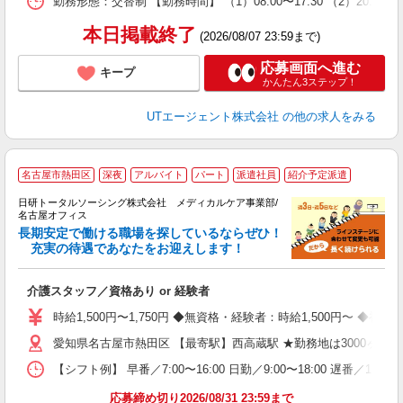
勤務形態：交替制 【勤務時間】 （1）08:00〜17:30 （2）2
通
り
本日掲載終了
(2026/08/07 23:59まで)
応募画面へ進む
キープ
かんたん3ステップ！
UTエージェント株式会社
の他の求人をみる
名古屋市熱田区
深夜
アルバイト
パート
派遣社員
紹介予定派遣
生
日研トータルソーシング株式会社 メディカルケア事業部/
名古屋オフィス
長期安定で働ける職場を探しているならぜひ！
充実の待遇であなたをお迎えします！
ま
介護スタッフ／資格あり or 経験者
入
未
時給1,500円〜1,750円 ◆無資格・経験者：時給1,500円〜 
婦
愛知県名古屋市熱田区 【最寄駅】西高蔵駅 ★勤務地は3000ヶ
～
あ
【シフト例】 早番／7:00〜16:00 日勤／9:00〜18:00 
日
録
応募締め切り2026/08/31 23:59まで