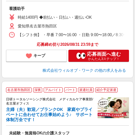
場
看護助手
第
ミ
時給1400円 ◆前払い・日払い・週払いOK
～
愛知県名古屋市熱田区
退
業
【シフト例】 ・早番 7:00〜16:00 ・日勤 9:00〜18:00／8:
り
応募締め切り2026/08/31 23:59まで
応募画面へ進む
キープ
かんたん3ステップ！
株式会社ウィルオブ・ワーク
の他の求人をみる
名古屋市熱田区
深夜
アルバイト
パート
派遣社員
紹介予定派遣
日研トータルソーシング株式会社 メディカルケア事業部/
名古屋オフィス
な
主婦（夫）歓迎／ブランクOK 家庭やプライ
ベートに合わせてお仕事始めよう♪ サポート
体制万全です！
生
入
未経験・無資格OKの介護スタッフ