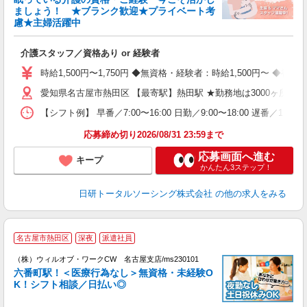
ましょう！ ★ブランク歓迎★プライベート考
慮★主婦活躍中
で
入
介護スタッフ／資格あり or 経験者
未
婦
時給1,500円〜1,750円 ◆無資格・経験者：時給1,500円〜 
～
愛知県名古屋市熱田区 【最寄駅】熱田駅 ★勤務地は3000ヶ所
あ
日
【シフト例】 早番／7:00〜16:00 日勤／9:00〜18:00 
録
得
応募締め切り2026/08/31 23:59まで
応募画面へ進む
キープ
かんたん3ステップ！
日研トータルソーシング株式会社
の他の求人をみる
名古屋市熱田区
深夜
派遣社員
（
（株）ウィルオブ・ワークCW 名古屋支店/ms230101
六番町駅！＜医療行為なし＞無資格・未経験O
K！シフト相談／日払い◎
♪.
入