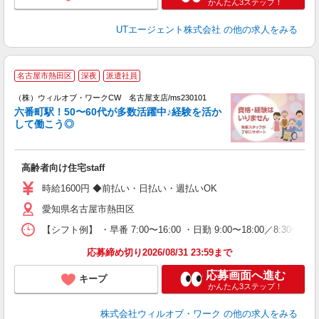
かんたん3ステップ！
UTエージェント株式会社
の他の求人をみる
名古屋市熱田区
深夜
派遣社員
（株）ウィルオブ・ワークCW 名古屋支店/ms230101
六番町駅！50〜60代が多数活躍中♪経験を活か
が
して働こう◎
入
場
第
高齢者向け住宅staff
ミ
～
時給1600円 ◆前払い・日払い・週払いOK
務
愛知県名古屋市熱田区
煙
社
【シフト例】 ・早番 7:00〜16:00 ・日勤 9:00〜18:00／8:
応募締め切り2026/08/31 23:59まで
応募画面へ進む
キープ
かんたん3ステップ！
株式会社ウィルオブ・ワーク
の他の求人をみる