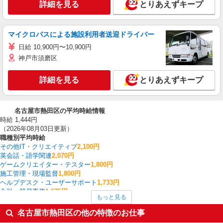
詳細を見る
とりあえずキープ
マイクロバスによる施設利用者送迎ドライバー
日給 10,900円〜10,900円
神戸市須磨区
詳細を見る
とりあえずキープ
名古屋市熱田区の平均時給情報
時給 1,444円
（2026年08月03日更新）
職種別平均時給
その他IT・クリエイティブ
2,100円
英会話・語学関連
2,070円
ゲームクリエイター・テスター
1,800円
施工管理・現場監督
1,800円
ヘルプデスク・ユーザーサポート
1,733円
金融・貿易事務
1,675円
もっと見る
入出庫・商品管理・検品・検査
1,613円
その他販売・サービス
1,600円
名古屋市熱田区の他の特徴のお仕事
フォークリフト
1,600円