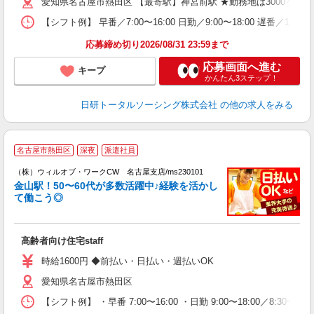
愛知県名古屋市熱田区 【最寄駅】神宮前駅 ★勤務地は3000ヶ
あ
日
【シフト例】 早番／7:00〜16:00 日勤／9:00〜18:00 
録
得
応募締め切り2026/08/31 23:59まで
応募画面へ進む
キープ
かんたん3ステップ！
日研トータルソーシング株式会社
の他の求人をみる
名古屋市熱田区
深夜
派遣社員
（株）ウィルオブ・ワークCW 名古屋支店/ms230101
金山駅！50〜60代が多数活躍中♪経験を活かし
が
て働こう◎
入
場
第
高齢者向け住宅staff
ミ
～
時給1600円 ◆前払い・日払い・週払いOK
務
愛知県名古屋市熱田区
煙
社
【シフト例】 ・早番 7:00〜16:00 ・日勤 9:00〜18:00／8: