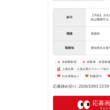
【月給】 316
給与
給は職務手当、
職種
看護師
勤務地
愛知県名古屋市
未経験歓迎
経験者・有資格
上場企業・上場企業のグループ会社
社会保険あり
制服貸与
応募締め切り: 2026/10/03 23:5
応募
かんた