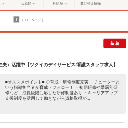
日給順
月給順
並び替え解除
1
( 1 / 1ページ )
新着
（主夫）活躍中【ツクイのデイサービス/看護スタッフ求人】
■オススメポイント■ ◇育成・研修制度充実 ・チューターと
いう指導担当者が育成・フォロー！ ・初期研修や階層別研
修など、成長段階に応じた研修制度あり ・キャリアアップ
支援制度を活用して働きながら資格取得が...