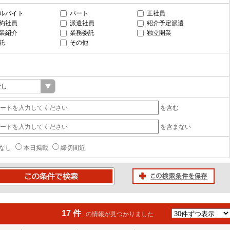
ルバイト
パート
正社員
約社員
派遣社員
紹介予定派遣
業紹介
業務委託
独立開業
託
その他
を含む
を含まない
なし
本日掲載
締切間近
この検索条件を保存
条件で検索
17 件
の情報が見つかりました