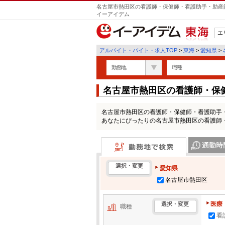
名古屋市熱田区の看護師・保健師・看護助手・助産師
イーアイデム
エ
東海
アルバイト・バイト・求人TOP
>
東海
>
愛知県
>
勤務地
職種
名古屋市熱田区の看護師・保
の求人情報一覧
名古屋市熱田区の看護師・保健師・看護助手
あなたにぴったりの名古屋市熱田区の看護師
勤務地で検索
通勤時間・区
選択・変更
愛知県
名古屋市熱田区
医療
選択・変更
職種
看