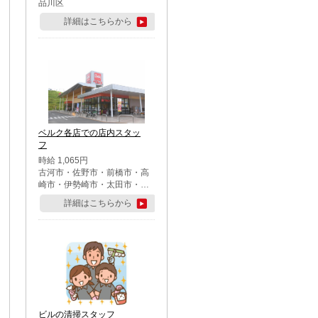
品川区
詳細はこちらから
ベルク各店での店内スタッ
フ
時給 1,065円
古河市・佐野市・前橋市・高
崎市・伊勢崎市・太田市・館
林市・藤岡市・大泉町・さい
詳細はこちらから
たま市北区・川越市・熊谷
市・行田市・秩父市・所沢
市・飯能市・東松山市・坂戸
市・鶴ケ島市・千葉市中央
区・市川市・松戸市・習志野
市・柏市・流山市・八千代
市・足立区・江戸川区・八王
子市・町田市
ビルの清掃スタッフ