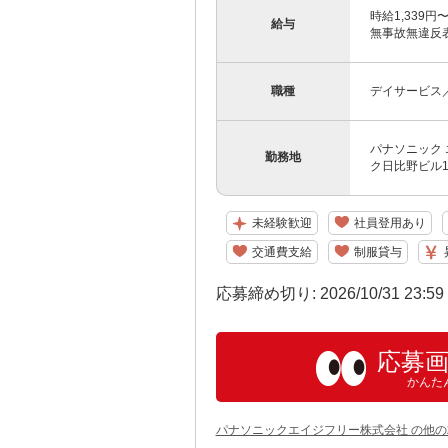
時給1,339
給与
無事故無違反
職種
デイサービス
パナソニック 
勤務地
ク日比野ビル1
未経験歓迎
社員登用あり
交通費支給
制服貸与
応募締め切り: 2026/10/31 23:5
応募
かんた
パナソニックエイジフリー株式会社 の他