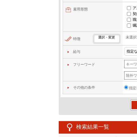
ア
雇用形態
契
職
嘱
未選択
選択・変更
特徴
給与
フリーワード
その他の条件
指定
この
検索結果一覧