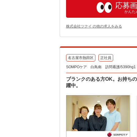
応募
かんた
株式会社ツクイ の他の求人をみる
名古屋市熱田区
正社員
SOMPOケア 白鳥南 訪問看護/5390hg1
ブランクのある方OK。お持ちの
躍中。