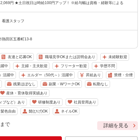
円〜2,069円 ★土日祝日は時給100円アップ！ ※給与幅は資格・経験等による
 看護スタッフ
熱田区五番町13-8
友達と応募OK
職場見学OKまたは説明会あり
未経験歓迎
活躍中
主婦・主夫歓迎
フリーター歓迎
学歴不問
）活躍中
エルダー（50代～）活躍中
昇給あり
禁煙・分煙
残業ほぼなし
副業・WワークOK
転勤なし
産休・育休取得実績あり
ィブなど）あり
研修制度あり
社員登用あり
・髪色自由
髭(ひげ)OK
ネイルOK
9 まで
詳細を見る