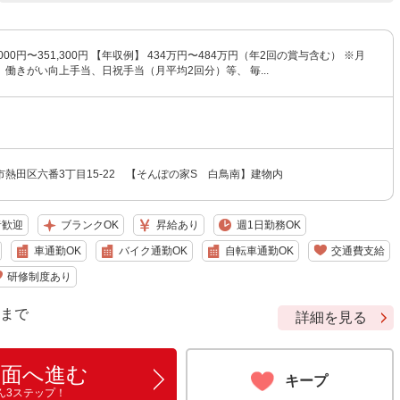
,000円〜351,300円 【年収例】 434万円〜484万円（年2回の賞与含む） ※月
働きがい向上手当、日祝手当（月平均2回分）等、 毎...
熱田区六番3丁目15-22 【そんぽの家S 白鳥南】建物内
者歓迎
ブランクOK
昇給あり
週1日勤務OK
車通勤OK
バイク通勤OK
自転車通勤OK
交通費支給
研修制度あり
9 まで
詳細を見る
画面へ進む
キープ
ん3ステップ！