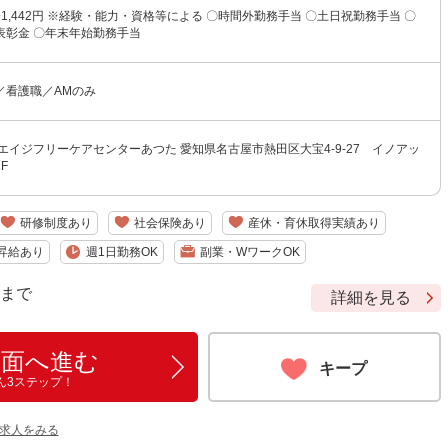
円〜1,442円 ※経験・能力・資格等による 〇時間外勤務手当 〇土日祝勤務手当 〇
表彰金 〇年末年始勤務手当
／看護職／AMのみ
エイジフリーケアセンターあつた 愛知県名古屋市熱田区大宝4-9-27 イノアッ
F
研修制度あり
社会保険あり
産休・育休取得実績あり
昇給あり
週1日勤務OK
副業・WワークOK
9 まで
詳細を見る
画面へ進む
キープ
ん3ステップ！
の求人をみる