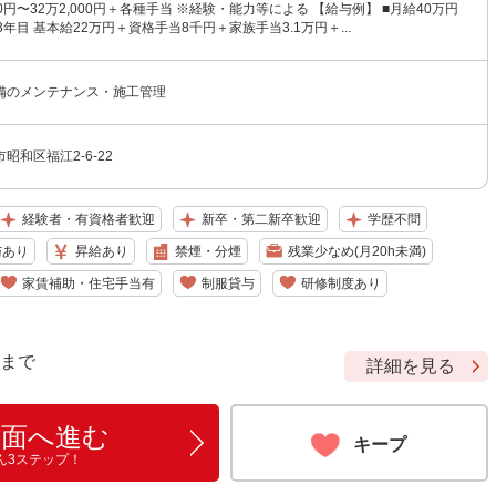
00円〜32万2,000円＋各種手当 ※経験・能力等による 【給与例】 ■月給40万円
3年目 基本給22万円＋資格手当8千円＋家族手当3.1万円＋...
備のメンテナンス・施工管理
昭和区福江2-6-22
経験者・有資格者歓迎
新卒・第二新卒歓迎
学歴不問
与あり
昇給あり
禁煙・分煙
残業少なめ(月20h未満)
家賃補助・住宅手当有
制服貸与
研修制度あり
9 まで
詳細を見る
画面へ進む
キープ
ん3ステップ！