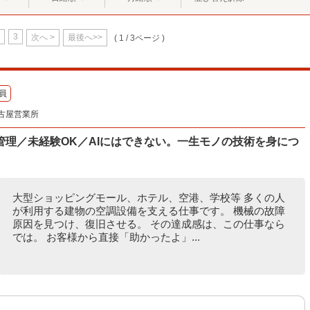
3
次へ >
最後へ>>
( 1 / 3ページ )
員
古屋営業所
理／未経験OK／AIにはできない。一生モノの技術を身につ
大型ショッピングモール、ホテル、空港、学校等 多くの人
が利用する建物の空調設備を支える仕事です。 機械の故障
原因を見つけ、復旧させる。 その達成感は、この仕事なら
では。 お客様から直接「助かったよ」...