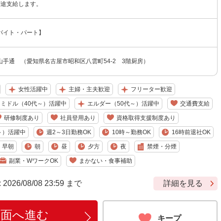
別途支給します。
バイト・パート】
手通 （愛知県名古屋市昭和区八雲町54-2 3階厨房）
女性活躍中
主婦・主夫歓迎
フリーター歓迎
ミドル（40代～）活躍中
エルダー（50代～）活躍中
交通費支給
研修制度あり
社員登用あり
資格取得支援制度あり
～）活躍中
週2～3日勤務OK
10時～勤務OK
16時前退社OK
早朝
朝
昼
夕方
夜
禁煙・分煙
副業・WワークOK
まかない・食事補助
6/08/08 23:59 まで
詳細を見る
画面へ進む
キープ