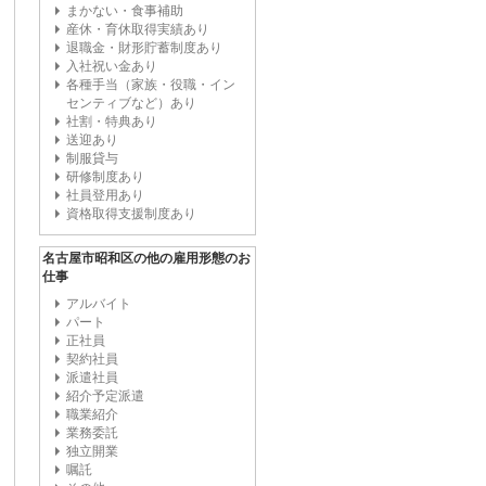
まかない・食事補助
産休・育休取得実績あり
退職金・財形貯蓄制度あり
入社祝い金あり
各種手当（家族・役職・イン
センティブなど）あり
社割・特典あり
送迎あり
制服貸与
研修制度あり
社員登用あり
資格取得支援制度あり
名古屋市昭和区の他の雇用形態のお
仕事
アルバイト
パート
正社員
契約社員
派遣社員
紹介予定派遣
職業紹介
業務委託
独立開業
嘱託