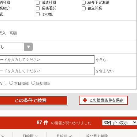
約社員
派遣社員
紹介予定派遣
業紹介
業務委託
独立開業
託
その他
収入・高額
を含む
を含まない
なし
本日掲載
締切間近
この検索条件を保存
条件で検索
87 件
の情報が見つかりました
日給順
月給順
並び替え解除