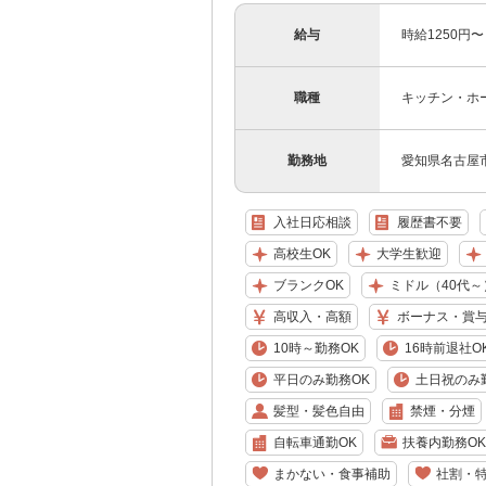
給与
時給1250円
職種
キッチン・ホ
勤務地
愛知県名古屋
入社日応相談
履歴書不要
高校生OK
大学生歓迎
ブランクOK
ミドル（40代～
高収入・高額
ボーナス・賞
10時～勤務OK
16時前退社O
平日のみ勤務OK
土日祝のみ
髪型・髪色自由
禁煙・分煙
自転車通勤OK
扶養内勤務OK
まかない・食事補助
社割・