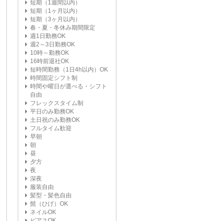
短期（1週間以内）
短期（1ヶ月以内）
短期（3ヶ月以内）
春・夏・冬休み期間限定
週1日勤務OK
週2～3日勤務OK
10時～勤務OK
16時前退社OK
短時間勤務（1日4h以内）OK
時間固定シフト制
時間や曜日が選べる・シフト
自由
フレックスタイム制
平日のみ勤務OK
土日祝のみ勤務OK
フルタイム歓迎
早朝
朝
昼
夕方
夜
深夜
服装自由
髪型・髪色自由
髭（ひげ）OK
ネイルOK
ピアスOK