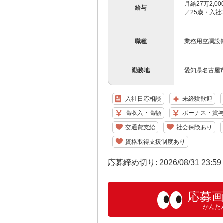
月給27万2,0
給与
／25歳・入社
職種
業務用空調設
勤務地
愛知県名古屋市
入社日応相談
未経験歓迎
高収入・高額
ボーナス・賞
交通費支給
社会保険あり
資格取得支援制度あり
応募締め切り: 2026/08/31 23:5
応募
かんた