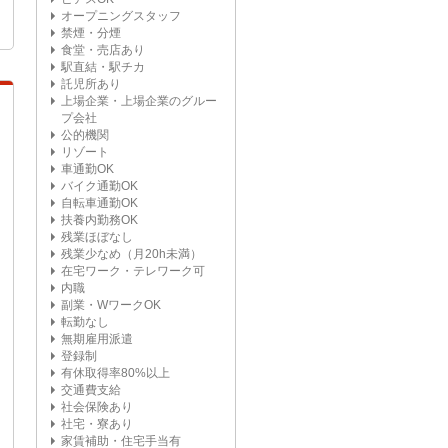
オープニングスタッフ
禁煙・分煙
食堂・売店あり
駅直結・駅チカ
託児所あり
上場企業・上場企業のグルー
プ会社
公的機関
リゾート
車通勤OK
バイク通勤OK
自転車通勤OK
扶養内勤務OK
残業ほぼなし
残業少なめ（月20h未満）
在宅ワーク・テレワーク可
内職
副業・WワークOK
転勤なし
無期雇用派遣
登録制
有休取得率80%以上
交通費支給
社会保険あり
社宅・寮あり
家賃補助・住宅手当有