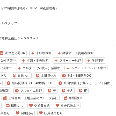
〜 ☆22時以降は時給25％UP（深夜割増有）
ールスタッフ
市昭和区福江３－５０２－１
友達と応募OK
未経験歓迎
経験者・有資格者歓迎
女性活躍中
主婦・主夫歓迎
フリーター歓迎
学歴不問
）活躍中
エルダー（50代～）活躍中
シニア（60代～）活躍中
与あり
昇給あり
土日祝休み
週2～3日勤務OK
K
短時間勤務（1日4h以内）OK
時間や曜日が選べる・シフト自由
勤務OK
フルタイム歓迎
昼
夕方
夜
上場企業・上場企業のグループ会社
車通勤OK
転勤なし
交通費支給
社会保険あり
特典あり
制服貸与
社員登用あり