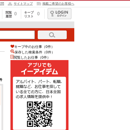
質問
サイトマップ
掲載ご希望のお客様へ
閲覧
キープ
0
0
履歴
リスト
ログイン
キープ中のお仕事（0件）
保存した検索条件（
0
件）
閲覧したお仕事（0件）
件