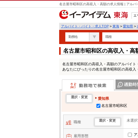
名古屋市昭和区の高収入・高額の求人情報 | アル
エ
東海
アルバイト・バイト・求人TOP
>
東海
>
愛知県
>
勤務地
職種
名古屋市昭和区の高収入・高
名古屋市昭和区の高収入・高額のアルバイト
あなたにぴったりの名古屋市昭和区の高収入
勤務地で検索
通勤時間・区
選択・変更
愛知県
名古屋市昭和区
未選択
選択・変更
職種
ア
雇用形態