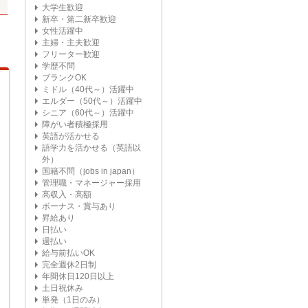
大学生歓迎
新卒・第二新卒歓迎
女性活躍中
主婦・主夫歓迎
フリーター歓迎
学歴不問
ブランクOK
ミドル（40代～）活躍中
エルダー（50代～）活躍中
シニア（60代～）活躍中
障がい者積極採用
英語が活かせる
語学力を活かせる（英語以
外）
国籍不問（jobs in japan）
管理職・マネージャー採用
高収入・高額
ボーナス・賞与あり
昇給あり
日払い
週払い
給与前払いOK
完全週休2日制
年間休日120日以上
土日祝休み
単発（1日のみ）