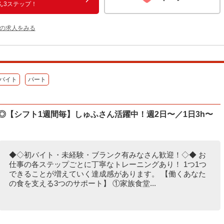
ん3ステップ！
他の求人をみる
バイト
パート
K◎【シフト1週間毎】しゅふさん活躍中！週2日〜／1日3h〜
◆◇初バイト・未経験・ブランク有みなさん歓迎！◇◆ お
仕事の各ステップごとに丁寧なトレーニングあり！ 1つ1つ
できることが増えていく達成感があります。 【働くあなた
の食を支える3つのサポート】 ①家族食堂...