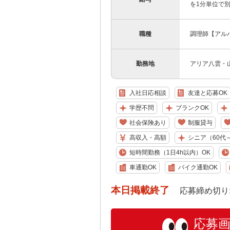
を1分単位で
職種
調理師【アル
勤務地
アリア八雲・山
入社日応相談
友達と応募OK
学歴不問
ブランクOK
社会保険あり
制服貸与
高収入・高額
シニア（60代
短時間勤務（1日4h以内）OK
車通勤OK
バイク通勤OK
本日掲載終了
応募締め切り: 202
応募