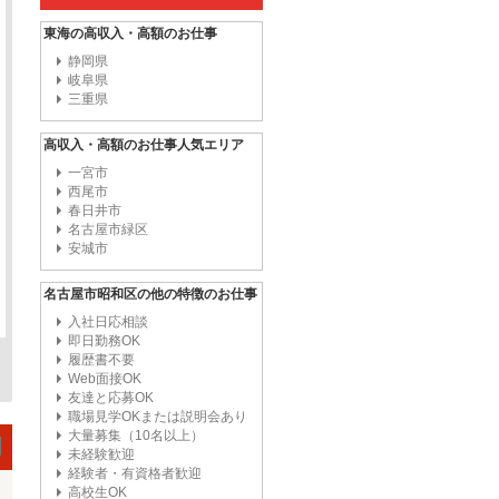
東海の高収入・高額のお仕事
静岡県
岐阜県
三重県
高収入・高額のお仕事人気エリア
一宮市
西尾市
春日井市
名古屋市緑区
安城市
名古屋市昭和区の他の特徴のお仕事
入社日応相談
即日勤務OK
履歴書不要
Web面接OK
友達と応募OK
職場見学OKまたは説明会あり
大量募集（10名以上）
未経験歓迎
経験者・有資格者歓迎
高校生OK