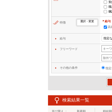
契
職
嘱
給与
選択・変更
特徴
高
給与
フリーワード
その他の条件
指定
この
検索結果一覧
並び替え ：
新着順
時給順