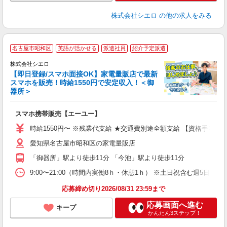
株式会社シエロ
の他の求人をみる
★
名古屋市昭和区
英語が活かせる
派遣社員
紹介予定派遣
♪
株式会社シエロ
【即日登録/スマホ面接OK】家電量販店で最新
スマホを販売！時給1550円で安定収入！＜御
器所＞
事
即
スマホ携帯販売【エーユー】
躍
ー
時給1550円〜 ※残業代支給 ★交通費別途全額支給 【資格手当制度
ピ
愛知県名古屋市昭和区の家電量販店
与
「御器所」駅より徒歩11分 「今池」駅より徒歩11分
9:00〜21:00（時間内実働8ｈ・休憩1ｈ） ※土日祝含む週5日勤務
応募締め切り2026/08/31 23:59まで
応募画面へ進む
キープ
かんたん3ステップ！