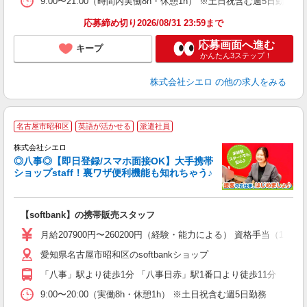
9:00〜21:00（時間内実働8h・休憩1h） ※土日祝含む週5日勤務
応募締め切り2026/08/31 23:59まで
応募画面へ進む
キープ
かんたん3ステップ！
株式会社シエロ
の他の求人をみる
★
名古屋市昭和区
英語が活かせる
派遣社員
♪
株式会社シエロ
◎八事◎【即日登録/スマホ面接OK】大手携帯
ショップstaff！裏ワザ便利機能も知れちゃう♪
理
【softbank】の携帯販売スタッフ
即
月給207900円〜260200円（経験・能力による） 資格手当（1
あ
愛知県名古屋市昭和区のsoftbankショップ
通
役
「八事」駅より徒歩1分 「八事日赤」駅1番口より徒歩11分
9:00〜20:00（実働8h・休憩1h） ※土日祝含む週5日勤務