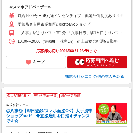
造
≪スマホアドバイザー≫
即
躍
時給1600円〜 ※別途インセンティブ、職能評価制度あり ※残業代
ー
愛知県名古屋市昭和区のsoftbankショップ
自
「八事」駅よりバス・車1分 「八事日赤」駅1番口よりバス・車10
ど
10:00〜20:00（実働8h・休憩1h） ※土日祝含む週5日勤務
応募締め切り2026/08/31 23:59まで
応募画面へ進む
キープ
かんたん3ステップ！
株式会社シエロ
の他の求人をみる
★
名古屋市昭和区
英語が活かせる
紹介予定派遣
♪
株式会社シエロ
◎八事◎【即日登録/スマホ面接OK】大手携帯
ショップstaff！◆直接雇用を目指すチャンス
です☆
理