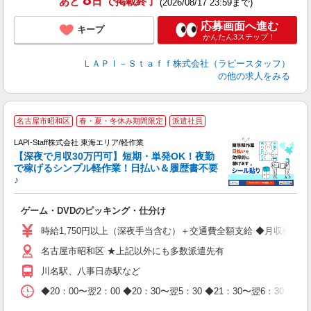
あと
日
で掲載終了
(2026/08/17 23:59まで)
応募画面へ進む
キープ
かんたん3ステップ！
ＬＡＰＩ－Ｓｔａｆｆ株式会社（ラピースタッフ）
の他の求人をみる
名古屋市昭和区
春・夏・冬休み期間限定
派遣社員
で
LAPI-Staff株式会社 東海エリア/軽作業
【深夜で月収30万円可】短期・単発OK！夜勤
で稼げるシンプル軽作業！日払い＆履歴書不要
♪
か
ゲーム・DVDのピッキング・仕分け
入
量
時給1,750円以上（深夜手当含む）＋交通費全額支給 ◆月収例 308,0
迎
名古屋市昭和区 ★上記以外にも多数派遣先有
給
期
川名駅、八事日赤駅など
休
日
◆20：00〜翌2：00 ◆20：30〜翌5：30 ◆21：30〜
タ