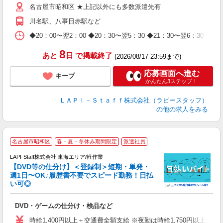
名古屋市昭和区 ★上記以外にも多数派遣先有
給
期
川名駅、八事日赤駅など
休
日
◆20：00〜翌2：00 ◆20：30〜翌5：30 ◆21：30〜
タ
8
あと
日
で掲載終了
(2026/08/17 23:59まで)
応募画面へ進む
キープ
かんたん3ステップ！
ＬＡＰＩ－Ｓｔａｆｆ株式会社（ラピースタッフ）
の他の求人をみる
名古屋市昭和区
春・夏・冬休み期間限定
派遣社員
LAPI-Staff株式会社 東海エリア/軽作業
【DVD等の仕分け】＜登録制＞短期・単発・
週1日〜OK♪履歴書不要でスピード勤務！日払
い可◎
見
DVD・ゲームの仕分け・検品など
入
量
時給1,400円以上＋交通費全額支給 ※夜勤は時給1,750円以上（深夜手