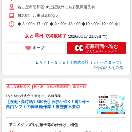
迎
名古屋市昭和区 ★上記以外にも多数派遣先有
給
期
川名駅、八事日赤駅など
休
日
◆ 8：00〜17：00 ◆ 9：00〜18：00 ◆10：00〜1
タ
8
あと
日
で掲載終了
(2026/08/17 23:59まで)
応募画面へ進む
キープ
かんたん3ステップ！
ＬＡＰＩ－Ｓｔａｆｆ株式会社（ラピースタッフ）
の他の求人をみる
名古屋市昭和区
春・夏・冬休み期間限定
派遣社員
時
LAPI-Staff株式会社 東海エリア/軽作業
【夜勤×高時給1,800円】日払いOK！週1日〜
自由シフトの簡単軽作業！履歴書不要◎
く
アニメグッズやお菓子等の仕分け、梱包
入
量