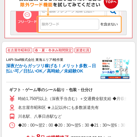
お
名古屋市昭和区
春・夏・冬休み期間限定
派遣社員
2
LAPI-Staff株式会社 東海エリア/軽作業
深夜だからガッツリ稼げる！メリット多数→日
払い可／日払いOK／高時給／未経験OK
よ
間
入
ギフト・ゲーム等のシール貼り・包装・仕分け
量
迎
時給1,750円以上（深夜手当含む）＋交通費全額支給 ◆月収例 308,0
給
名古屋市昭和区 ★上記以外にも多数派遣先有
期
休
川名駅、八事日赤駅など
日
タ
◆20：00〜翌2：00 ◆20：30〜翌5：30 ◆21：30〜
8