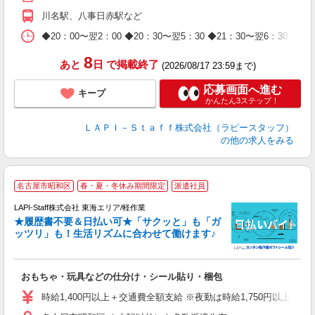
期
川名駅、八事日赤駅など
休
日
◆20：00〜翌2：00 ◆20：30〜翌5：30 ◆21：30〜
タ
8
あと
日
で掲載終了
(2026/08/17 23:59まで)
応募画面へ進む
キープ
かんたん3ステップ！
ＬＡＰＩ－Ｓｔａｆｆ株式会社（ラピースタッフ）
の他の求人をみる
名古屋市昭和区
春・夏・冬休み期間限定
派遣社員
LAPI-Staff株式会社 東海エリア/軽作業
★履歴書不要＆日払い可★「サクッと」も「ガ
ッツリ」も！生活リズムに合わせて働けます♪
リ
おもちゃ・玩具などの仕分け・シール貼り・梱包
入
量
時給1,400円以上＋交通費全額支給 ※夜勤は時給1,750円以上（深夜手
迎