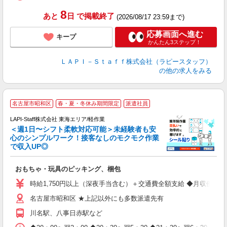
8
あと
日
で掲載終了
(2026/08/17 23:59まで)
応募画面へ進む
キープ
かんたん3ステップ！
ＬＡＰＩ－Ｓｔａｆｆ株式会社（ラピースタッフ）
の他の求人をみる
名古屋市昭和区
春・夏・冬休み期間限定
派遣社員
LAPI-Staff株式会社 東海エリア/軽作業
＜週1日〜シフト柔軟対応可能＞未経験者も安
心のシンプルワーク！接客なしのモクモク作業
で収入UP◎
を
おもちゃ・玩具のピッキング、梱包
入
量
時給1,750円以上（深夜手当含む）＋交通費全額支給 ◆月収例 308,0
迎
名古屋市昭和区 ★上記以外にも多数派遣先有
給
期
川名駅、八事日赤駅など
休
日