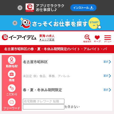
東海
の求人
▼エリア変更
名古屋市昭和区の春・夏・冬休み期間限定のバイト・アルバイト・パ
ートの求人情報一覧
名古屋市昭和区
選択
勤務地/駅
未設定
例）食品、事務、アパレル
選択
職種
春・夏・冬休み期間限定
選択
こだわり
を含まない
フリーワード