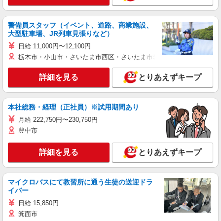
警備員スタッフ（イベント、道路、商業施設、
大型駐車場、JR列車見張りなど）
日給 11,000円〜12,100円
栃木市・小山市・さいたま市西区・さいたま市岩槻区・久喜市・蓮田
詳細を見る
とりあえずキープ
本社総務・経理（正社員）※試用期間あり
月給 222,750円〜230,750円
豊中市
詳細を見る
とりあえずキープ
マイクロバスにて教習所に通う生徒の送迎ドラ
イバー
日給 15,850円
箕面市