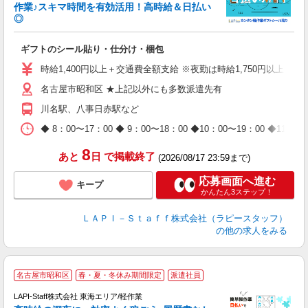
作業♪スキマ時間を有効活用！高時給＆日払い
◎
時
ギフトのシール貼り・仕分け・梱包
入
量
時給1,400円以上＋交通費全額支給 ※夜勤は時給1,750円以上（深夜手
迎
名古屋市昭和区 ★上記以外にも多数派遣先有
給
期
川名駅、八事日赤駅など
休
日
◆ 8：00〜17：00 ◆ 9：00〜18：00 ◆10：00〜1
タ
8
あと
日
で掲載終了
(2026/08/17 23:59まで)
応募画面へ進む
キープ
かんたん3ステップ！
ＬＡＰＩ－Ｓｔａｆｆ株式会社（ラピースタッフ）
の他の求人をみる
名古屋市昭和区
春・夏・冬休み期間限定
派遣社員
LAPI-Staff株式会社 東海エリア/軽作業