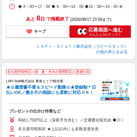
休
日
◆ 8：00〜17：00 ◆ 9：00〜18：00 ◆10：00〜1
タ
8
あと
日
で掲載終了
(2026/08/17 23:59まで)
応募画面へ進む
キープ
かんたん3ステップ！
ＬＡＰＩ－Ｓｔａｆｆ株式会社（ラピースタッフ）
の他の求人をみる
名古屋市昭和区
春・夏・冬休み期間限定
派遣社員
LAPI-Staff株式会社 東海エリア/軽作業
★☆履歴書不要＆スピード勤務☆★登録制＊日
払いOK／働き方の相談にも柔軟に対応ＯＫ！
ト
プレゼントの仕分け作業など
入
量
時給1,750円以上（深夜手当含む）＋交通費全額支給 ◆月収例 308,0
迎
名古屋市昭和区 ★上記以外にも多数派遣先有
給
期