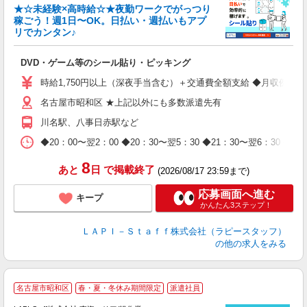
★☆未経験×高時給☆★夜勤ワークでがっつり
稼ごう！週1日〜OK。日払い・週払いもアプ
リでカンタン♪
ン
DVD・ゲーム等のシール貼り・ピッキング
入
量
時給1,750円以上（深夜手当含む）＋交通費全額支給 ◆月収例 308,0
迎
名古屋市昭和区 ★上記以外にも多数派遣先有
給
期
川名駅、八事日赤駅など
休
日
◆20：00〜翌2：00 ◆20：30〜翌5：30 ◆21：30〜
タ
8
あと
日
で掲載終了
(2026/08/17 23:59まで)
応募画面へ進む
キープ
かんたん3ステップ！
ＬＡＰＩ－Ｓｔａｆｆ株式会社（ラピースタッフ）
の他の求人をみる
名古屋市昭和区
春・夏・冬休み期間限定
派遣社員