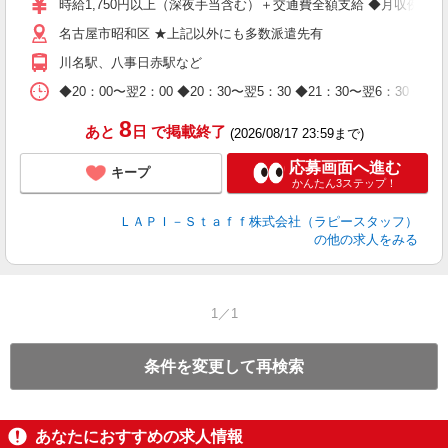
時給1,750円以上（深夜手当含む）＋交通費全額支給 ◆月収例 308,0
迎
名古屋市昭和区 ★上記以外にも多数派遣先有
給
期
川名駅、八事日赤駅など
休
日
◆20：00〜翌2：00 ◆20：30〜翌5：30 ◆21：30〜
タ
8
あと
日
で掲載終了
(2026/08/17 23:59まで)
応募画面へ進む
キープ
かんたん3ステップ！
ＬＡＰＩ－Ｓｔａｆｆ株式会社（ラピースタッフ）
の他の求人をみる
1／1
条件を変更して再検索
あなたにおすすめの求人情報