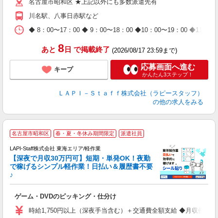
名古屋市昭和区 ★上記以外にも多数派遣先有
給
期
川名駅、八事日赤駅など
休
日
◆ 8：00〜17：00 ◆ 9：00〜18：00 ◆10：00〜1
タ
8
あと
日
で掲載終了
(2026/08/17 23:59まで)
応募画面へ進む
キープ
かんたん3ステップ！
ＬＡＰＩ－Ｓｔａｆｆ株式会社（ラピースタッフ）
の他の求人をみる
名古屋市昭和区
春・夏・冬休み期間限定
派遣社員
で
LAPI-Staff株式会社 東海エリア/軽作業
【深夜で月収30万円可】短期・単発OK！夜勤
で稼げるシンプル軽作業！日払い＆履歴書不要
♪
か
ゲーム・DVDのピッキング・仕分け
入
量
時給1,750円以上（深夜手当含む）＋交通費全額支給 ◆月収例 308,0
迎