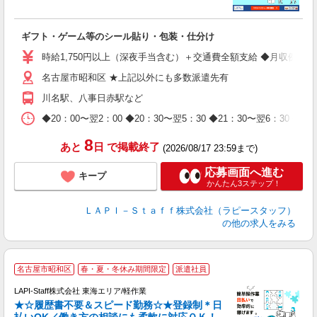
よ
間
入
ギフト・ゲーム等のシール貼り・包装・仕分け
量
迎
時給1,750円以上（深夜手当含む）＋交通費全額支給 ◆月収例 308,0
給
名古屋市昭和区 ★上記以外にも多数派遣先有
期
休
川名駅、八事日赤駅など
日
タ
◆20：00〜翌2：00 ◆20：30〜翌5：30 ◆21：30〜
8
あと
日
で掲載終了
(2026/08/17 23:59まで)
応募画面へ進む
キープ
かんたん3ステップ！
ＬＡＰＩ－Ｓｔａｆｆ株式会社（ラピースタッフ）
の他の求人をみる
名古屋市昭和区
春・夏・冬休み期間限定
派遣社員
LAPI-Staff株式会社 東海エリア/軽作業
★☆履歴書不要＆スピード勤務☆★登録制＊日