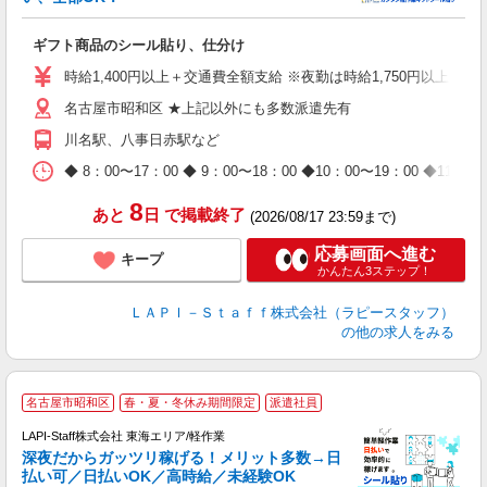
入
ギフト商品のシール貼り、仕分け
量
迎
時給1,400円以上＋交通費全額支給 ※夜勤は時給1,750円以上（深夜手
給
名古屋市昭和区 ★上記以外にも多数派遣先有
期
休
川名駅、八事日赤駅など
日
タ
◆ 8：00〜17：00 ◆ 9：00〜18：00 ◆10：00〜1
8
あと
日
で掲載終了
(2026/08/17 23:59まで)
応募画面へ進む
キープ
かんたん3ステップ！
ＬＡＰＩ－Ｓｔａｆｆ株式会社（ラピースタッフ）
の他の求人をみる
お
名古屋市昭和区
春・夏・冬休み期間限定
派遣社員
2
LAPI-Staff株式会社 東海エリア/軽作業
深夜だからガッツリ稼げる！メリット多数→日
払い可／日払いOK／高時給／未経験OK