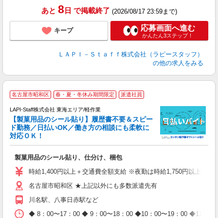
8
あと
日
で掲載終了
(2026/08/17 23:59まで)
応募画面へ進む
キープ
かんたん3ステップ！
ＬＡＰＩ－Ｓｔａｆｆ株式会社（ラピースタッフ）
の他の求人をみる
名古屋市昭和区
春・夏・冬休み期間限定
派遣社員
LAPI-Staff株式会社 東海エリア/軽作業
【製菓用品のシール貼り】履歴書不要＆スピー
ド勤務／日払いOK／働き方の相談にも柔軟に
対応ＯＫ！
入
製菓用品のシール貼り、仕分け、梱包
量
迎
時給1,400円以上＋交通費全額支給 ※夜勤は時給1,750円以上（深夜手
給
名古屋市昭和区 ★上記以外にも多数派遣先有
期
休
川名駅、八事日赤駅など
日
タ
◆ 8：00〜17：00 ◆ 9：00〜18：00 ◆10：00〜1