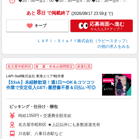
◆20：00〜翌2：00 ◆20：30〜翌5：30 ◆21：30〜
タ
8
あと
日
で掲載終了
(2026/08/17 23:59まで)
応募画面へ進む
キープ
かんたん3ステップ！
ＬＡＰＩ－Ｓｔａｆｆ株式会社（ラピースタッフ）
の他の求人をみる
名古屋市昭和区
春・夏・冬休み期間限定
派遣社員
LAPI-Staff株式会社 東海エリア/軽作業
軟
【53sk】未経験歓迎！週1日〜OK＆コツコツ
作業で安定収入GET♪履歴書不要＆日払い可◎
ま
入
ピッキング・仕分け・梱包
躍
払
時給1350円＋交通費全額支給
限
名古屋市昭和区 ★上記以外にも多数派遣先有
由
色
川名駅、八事日赤駅など
通