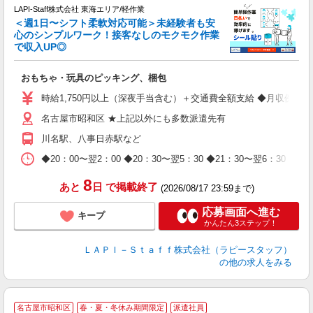
LAPI-Staff株式会社 東海エリア/軽作業
＜週1日〜シフト柔軟対応可能＞未経験者も安
心のシンプルワーク！接客なしのモクモク作業
で収入UP◎
を
おもちゃ・玩具のピッキング、梱包
入
量
時給1,750円以上（深夜手当含む）＋交通費全額支給 ◆月収例 308,0
迎
名古屋市昭和区 ★上記以外にも多数派遣先有
給
期
川名駅、八事日赤駅など
休
日
◆20：00〜翌2：00 ◆20：30〜翌5：30 ◆21：30〜
タ
8
あと
日
で掲載終了
(2026/08/17 23:59まで)
応募画面へ進む
キープ
かんたん3ステップ！
ＬＡＰＩ－Ｓｔａｆｆ株式会社（ラピースタッフ）
の他の求人をみる
名古屋市昭和区
春・夏・冬休み期間限定
派遣社員