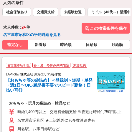
人気の条件
社会保険あり
交通費支給
未経験歓迎
ミドル（40代～）活躍中
求人件数 :
24
件
この検索条件を保存
名古屋市昭和区の平均時給を見る
指定なし
新着順
時給順
日給順
月給順
名古屋市昭和区
春・夏・冬休み期間限定
派遣社員
LAPI-Staff株式会社 東海エリア/軽作業
【おもちゃ等の袋詰め】＜登録制＞短期・単発
・週1日〜OK♪履歴書不要でスピード勤務！日
払い可◎
見
おもちゃ・玩具の袋詰め・検品など
入
量
時給1,400円以上＋交通費全額支給 ※夜勤は時給1,750円以上（深夜手
迎
名古屋市昭和区 ★上記以外にも多数派遣先有
給
期
川名駅、八事日赤駅など
休