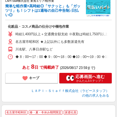
LAPI-Staff株式会社 東海エリア/軽作業
簡単な軽作業×高時給◎「サクッと」も「ガッ
談
ツリ」も！シフトは1週毎の自己申告制♪日払
い◎
こ
化粧品・コスメ商品の仕分けや梱包作業
入
量
時給1,400円以上＋交通費全額支給 ※夜勤は時給1,750円以上（深夜手
迎
名古屋市昭和区 ★上記以外にも多数派遣先有
給
期
川名駅、八事日赤駅など
休
日
◆ 8：00〜17：00 ◆ 9：00〜18：00 ◆10：00〜1
タ
8
あと
日
で掲載終了
(2026/08/17 23:59まで)
応募画面へ進む
キープ
かんたん3ステップ！
ＬＡＰＩ－Ｓｔａｆｆ株式会社（ラピースタッフ）
の他の求人をみる
名古屋市昭和区
春・夏・冬休み期間限定
派遣社員