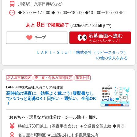
期
川名駅、八事日赤駅など
休
日
◆ 8：00〜17：00 ◆ 9：00〜18：00 ◆10：00〜1
タ
8
あと
日
で掲載終了
(2026/08/17 23:59まで)
応募画面へ進む
キープ
かんたん3ステップ！
ＬＡＰＩ－Ｓｔａｆｆ株式会社（ラピースタッフ）
の他の求人をみる
名古屋市昭和区
春・夏・冬休み期間限定
派遣社員
LAPI-Staff株式会社 東海エリア/軽作業
高時給の深夜に、効率よく稼ごう♪履歴書なし
でパパっと応募OK！日払い・週払い、全部OK
！
を
おもちゃ・玩具などの仕分け・シール貼り・梱包
入
量
時給1,750円以上（深夜手当含む）＋交通費全額支給 ◆月収例 308,0
迎
名古屋市昭和区 ★上記以外にも多数派遣先有
給