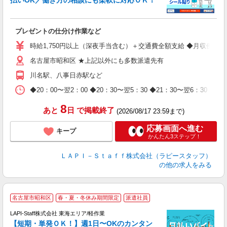
払いOK／働き方の相談にも柔軟に対応ＯＫ！
ト
プレゼントの仕分け作業など
入
量
時給1,750円以上（深夜手当含む）＋交通費全額支給 ◆月収例 308,0
迎
名古屋市昭和区 ★上記以外にも多数派遣先有
給
期
川名駅、八事日赤駅など
休
日
◆20：00〜翌2：00 ◆20：30〜翌5：30 ◆21：30〜
タ
8
あと
日
で掲載終了
(2026/08/17 23:59まで)
応募画面へ進む
キープ
かんたん3ステップ！
ＬＡＰＩ－Ｓｔａｆｆ株式会社（ラピースタッフ）
の他の求人をみる
＼
名古屋市昭和区
春・夏・冬休み期間限定
派遣社員
LAPI-Staff株式会社 東海エリア/軽作業
【短期・単発ＯＫ！】週1日〜OKのカンタン