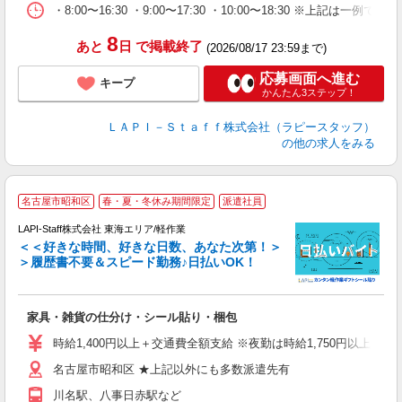
・8:00〜16:30 ・9:00〜17:30 ・10:00〜18:
8
あと
日
で掲載終了
(2026/08/17 23:59まで)
応募画面へ進む
キープ
かんたん3ステップ！
ＬＡＰＩ－Ｓｔａｆｆ株式会社（ラピースタッフ）
の他の求人をみる
名古屋市昭和区
春・夏・冬休み期間限定
派遣社員
LAPI-Staff株式会社 東海エリア/軽作業
＜＜好きな時間、好きな日数、あなた次第！＞
＞履歴書不要＆スピード勤務♪日払いOK！
者
家具・雑貨の仕分け・シール貼り・梱包
入
量
時給1,400円以上＋交通費全額支給 ※夜勤は時給1,750円以上（深夜手
迎
名古屋市昭和区 ★上記以外にも多数派遣先有
給
期
川名駅、八事日赤駅など