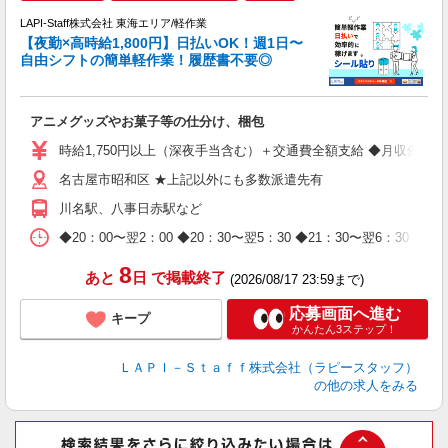
時
LAPI-Staff株式会社 東海エリア/軽作業
【夜勤×高時給1,800円】日払いOK！週1日〜
自由シフトの簡単軽作業！履歴書不要◎
く
アニメグッズやお菓子等の仕分け、梱包
入
量
時給1,750円以上（深夜手当含む）＋交通費全額支給 ◆月収例 308,0
迎
名古屋市昭和区 ★上記以外にも多数派遣先有
給
期
川名駅、八事日赤駅など
休
日
◆20：00〜翌2：00 ◆20：30〜翌5：30 ◆21：30〜
タ
8
あと
日
で掲載終了
(2026/08/17 23:59まで)
応募画面へ進む
キープ
かんたん3ステップ！
ＬＡＰＩ－Ｓｔａｆｆ株式会社（ラピースタッフ）
の他の求人をみる