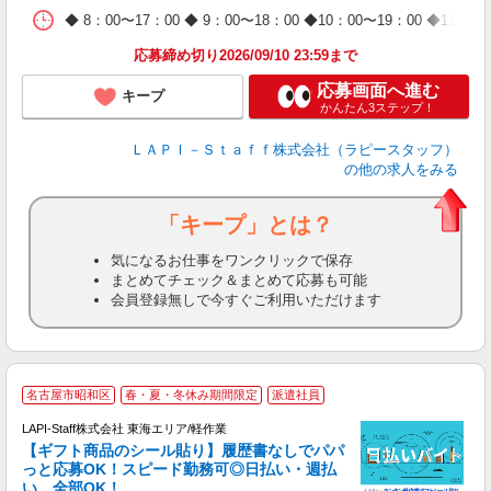
日
◆ 8：00〜17：00 ◆ 9：00〜18：00 ◆10：00〜1
タ
応募締め切り2026/09/10 23:59まで
応募画面へ進む
キープ
かんたん3ステップ！
ＬＡＰＩ－Ｓｔａｆｆ株式会社（ラピースタッフ）
の他の求人をみる
「キープ」とは？
気になるお仕事をワンクリックで保存
まとめてチェック＆まとめて応募も可能
会員登録無しで今すぐご利用いただけます
名古屋市昭和区
春・夏・冬休み期間限定
派遣社員
LAPI-Staff株式会社 東海エリア/軽作業
【ギフト商品のシール貼り】履歴書なしでパパ
っと応募OK！スピード勤務可◎日払い・週払
い、全部OK！