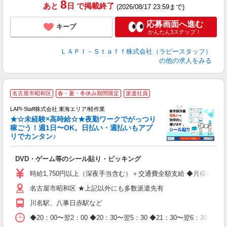
8
あと
日
で掲載終了
(2026/08/17 23:59まで)
応募画面へ進む
キープ
かんたん3ステップ！
ＬＡＰＩ－Ｓｔａｆｆ株式会社（ラピースタッフ）
の他の求人をみる
名古屋市昭和区
春・夏・冬休み期間限定
派遣社員
LAPI-Staff株式会社 東海エリア/軽作業
★☆未経験×高時給☆★夜勤ワークでがっつり
稼ごう！週1日〜OK。日払い・週払いもアプ
リでカンタン♪
ン
DVD・ゲーム等のシール貼り・ピッキング
入
量
時給1,750円以上（深夜手当含む）＋交通費全額支給 ◆月収例 308,0
迎
名古屋市昭和区 ★上記以外にも多数派遣先有
給
期
川名駅、八事日赤駅など
休
日
◆20：00〜翌2：00 ◆20：30〜翌5：30 ◆21：30〜
タ