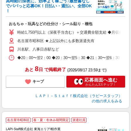
高時給の深夜に、効率よく稼ごう♪履歴書なし
でパパっと応募OK！日払い・週払い、全部OK
！
を
おもちゃ・玩具などの仕分け・シール貼り・梱包
入
量
時給1,750円以上（深夜手当含む）＋交通費全額支給 ◆月収例 308,0
迎
名古屋市昭和区 ★上記以外にも多数派遣先有
給
期
川名駅、八事日赤駅など
休
日
◆20：00〜翌2：00 ◆20：30〜翌5：30 ◆21：30〜
タ
8
あと
日
で掲載終了
(2026/08/17 23:59まで)
応募画面へ進む
キープ
かんたん3ステップ！
ＬＡＰＩ－Ｓｔａｆｆ株式会社（ラピースタッフ）
の他の求人をみる
名古屋市昭和区
春・夏・冬休み期間限定
派遣社員
LAPI-Staff株式会社 東海エリア/軽作業