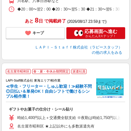
川名駅、八事日赤駅など
休
日
◆20：00〜翌2：00 ◆20：30〜翌5：30 ◆21：30〜
タ
8
あと
日
で掲載終了
(2026/08/17 23:59まで)
応募画面へ進む
キープ
かんたん3ステップ！
ＬＡＰＩ－Ｓｔａｆｆ株式会社（ラピースタッフ）
の他の求人をみる
名古屋市昭和区
春・夏・冬休み期間限定
派遣社員
LAPI-Staff株式会社 東海エリア/軽作業
≪学生・フリーター・しゅふ歓迎！≫経験不問
相
◎日払い＆単発OK！自由シフトで働けるシン
プル軽作業！
見
ギフトやお菓子の仕分け・シール貼り
入
量
時給1,400円以上＋交通費全額支給 ※夜勤は時給1,750円以上（深夜手
迎
名古屋市昭和区 ★上記以外にも多数派遣先有
給