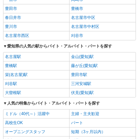
豊田市
豊橋市
春日井市
名古屋市中区
豊川市
名古屋市中村区
名古屋市西区
刈谷市
愛知県の人気の駅からバイト・アルバイト・パートを探す
名古屋駅
金山(愛知)駅
豊橋駅
藤が丘(愛知)駅
栄(名古屋)駅
豊田市駅
刈谷駅
三河安城駅
大曽根駅
伏見(愛知)駅
人気の特集からバイト・アルバイト・パートを探す
ミドル（40代～）活躍中
主婦・主夫歓迎
高校生OK
パート
オープニングスタッフ
短期（3ヶ月以内）