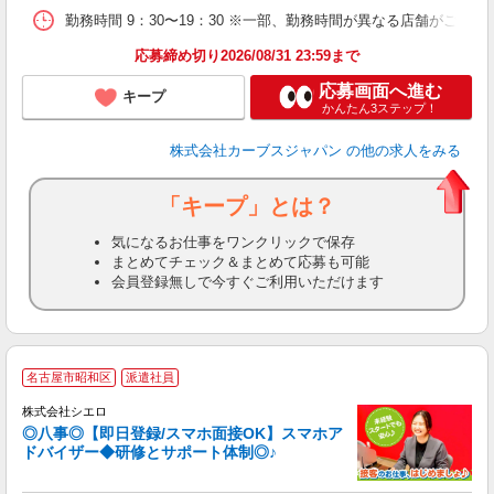
勤務時間 9：30〜19：30 ※一部、勤務時間が異なる店舗がございま
応募締め切り2026/08/31 23:59まで
応募画面へ進む
キープ
かんたん3ステップ！
株式会社カーブスジャパン
の他の求人をみる
「キープ」とは？
気になるお仕事をワンクリックで保存
まとめてチェック＆まとめて応募も可能
会員登録無しで今すぐご利用いただけます
★
名古屋市昭和区
派遣社員
♪
株式会社シエロ
◎八事◎【即日登録/スマホ面接OK】スマホア
ドバイザー◆研修とサポート体制◎♪