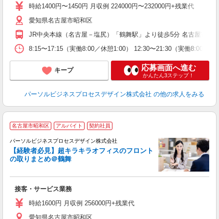
転
時給1400円〜1450円 月収例 224000円〜232000円+残業代
援
愛知県名古屋市昭和区
JR中央本線（名古屋－塩尻）「鶴舞駅」より徒歩5分 名古屋市営
8:15〜17:15（実働8:00／休憩1:00） 12:30〜21:30（実働8:00
応募画面へ進む
キープ
かんたん3ステップ！
パーソルビジネスプロセスデザイン株式会社
の他の求人をみる
名古屋市昭和区
アルバイト
契約社員
パーソルビジネスプロセスデザイン株式会社
ま
【経験者必見】超キラキラオフィスのフロント
入
の取りまとめ＠鶴舞
は
ブ
以
接客・サービス業務
業
転
時給1600円 月収例 256000円+残業代
援
愛知県名古屋市昭和区