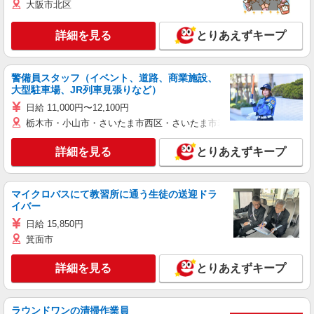
大阪市北区
詳細を見る
とりあえずキープ
警備員スタッフ（イベント、道路、商業施設、
大型駐車場、JR列車見張りなど）
日給 11,000円〜12,100円
栃木市・小山市・さいたま市西区・さいたま市岩槻区・久喜市・蓮田
詳細を見る
とりあえずキープ
マイクロバスにて教習所に通う生徒の送迎ドラ
イバー
日給 15,850円
箕面市
詳細を見る
とりあえずキープ
ラウンドワンの清掃作業員