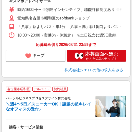
≪スマホアドバイザー≫
即
躍
時給1600円〜 ※別途インセンティブ、職能評価制度あり ※残業代
ー
愛知県名古屋市昭和区のsoftbankショップ
自
「八事」駅よりバス・車1分 「八事日赤」駅1番口よりバス・車10
ど
10:00〜20:00（実働8h・休憩1h） ※土日祝含む週5日勤務
応募締め切り2026/08/31 23:59まで
応募画面へ進む
キープ
かんたん3ステップ！
株式会社シエロ
の他の求人をみる
名古屋市昭和区
アルバイト
契約社員
パーソルビジネスプロセスデザイン株式会社
駅
＼週4〜5日／スニーカーOK！話題の超キレイ
入
なオフィスの受付♪
は
ブ
以
接客・サービス業務
業