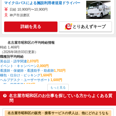
マイクロバスによる施設利用者送迎ドライバー
日給 10,900円〜10,900円
神戸市須磨区
詳細を見る
とりあえずキープ
名古屋市昭和区の平均時給情報
時給 1,469円
（2026年08月03日更新）
職種別平均時給
英会話・語学関連
2,070円
イベント・キャンペーン
2,000円
看護師・保健師・看護助手・助産師
1,702円
梱包・仕分け・ピッキング
1,604円
ヘルプデスク・ユーザーサポート
1,600円
一般・営業事務
1,574円
もっと見る
その他販売・サービス
1,550円
経理・人事・労務・総務・法務
1,550円
名古屋市昭和区のお仕事を探している方からよくある質
金融・貿易事務
1,550円
問
受付・秘書
1,540円
名古屋市昭和区の他の職種の平均時給を見る
名古屋市昭和区の販売・接客サービスの求人は、他にどのようなも