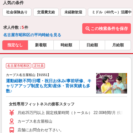
人気の条件
社会保険あり
交通費支給
未経験歓迎
ミドル（40代～）活躍中
求人件数 :
5
件
この検索条件を保存
名古屋市昭和区の平均時給を見る
指定なし
新着順
時給順
日給順
月給順
名古屋市昭和区
正社員
カーブス名古屋桜山【91551】
運動経験不問/日曜・祝日お休み/事前研修、キ
ャリアアップ制度も充実/産休・育休実績も多
数♪
て
女性専用フィットネスの接客スタッフ
ボ
月給25万円以上 固定残業時間（トータル） 22.00時間/月 残業代 3
カーブス名古屋桜山
店舗にお問合わせ下さい。