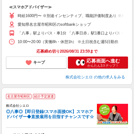
造
≪スマホアドバイザー≫
即
躍
時給1600円〜 ※別途インセンティブ、職能評価制度あり ※残業代
ー
愛知県名古屋市昭和区のsoftbankショップ
自
「八事」駅よりバス・車1分 「八事日赤」駅1番口よりバス・車10
ど
10:00〜20:00（実働8h・休憩1h） ※土日祝含む週5日勤務
応募締め切り2026/08/31 23:59まで
応募画面へ進む
キープ
かんたん3ステップ！
株式会社シエロ
の他の求人をみる
★
名古屋市昭和区
紹介予定派遣
♪
株式会社シエロ
◎八事◎【即日登録/スマホ面接OK】スマホア
ドバイザー◆直接雇用を目指すチャンスです☆
造