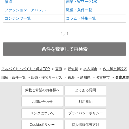
派遣
副業・WワークOK
ファッション・アパレル
職種・条件一覧
コンテンツ一覧
コラム・特集一覧
1／1
条件を変更して再検索
アルバイト・バイト・求人TOP
東海
愛知県
名古屋市
名古屋市昭和区
職種・条件一覧
販売・接客サービス
東海
愛知県
名古屋市
名古屋市
掲載ご希望のお客様へ
よくある質問
お問い合わせ
利用規約
リンクについて
プライバシーポリシー
Cookieポリシー
個人情報保護方針