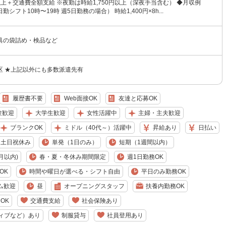
円以上＋交通費全額支給 ※夜勤は時給1,750円以上（深夜手当含む） ◆月収例
（日勤シフト10時〜19時 週5日勤務の場合） 時給1,400円×8h...
具の袋詰め・検品など
区 ★上記以外にも多数派遣先有
履歴書不要
Web面接OK
友達と応募OK
験歓迎
大学生歓迎
女性活躍中
主婦・主夫歓迎
ブランクOK
ミドル（40代～）活躍中
昇給あり
日払い
土日祝休み
単発（1日のみ）
短期（1週間以内）
月以内)
春・夏・冬休み期間限定
週1日勤務OK
OK
時間や曜日が選べる・シフト自由
平日のみ勤務OK
ム歓迎
昼
オープニングスタッフ
扶養内勤務OK
OK
交通費支給
社会保険あり
ィブなど）あり
制服貸与
社員登用あり