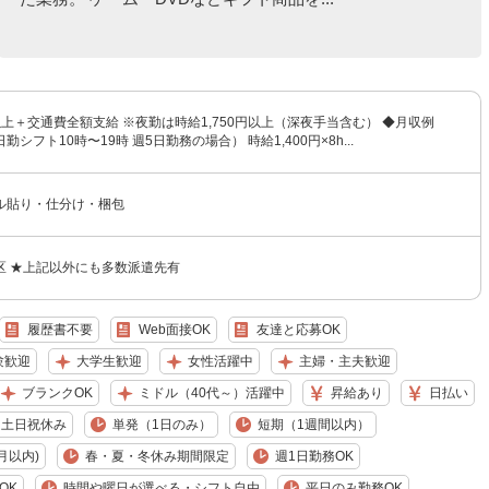
円以上＋交通費全額支給 ※夜勤は時給1,750円以上（深夜手当含む） ◆月収例
（日勤シフト10時〜19時 週5日勤務の場合） 時給1,400円×8h...
ル貼り・仕分け・梱包
区 ★上記以外にも多数派遣先有
履歴書不要
Web面接OK
友達と応募OK
験歓迎
大学生歓迎
女性活躍中
主婦・主夫歓迎
ブランクOK
ミドル（40代～）活躍中
昇給あり
日払い
土日祝休み
単発（1日のみ）
短期（1週間以内）
月以内)
春・夏・冬休み期間限定
週1日勤務OK
OK
時間や曜日が選べる・シフト自由
平日のみ勤務OK