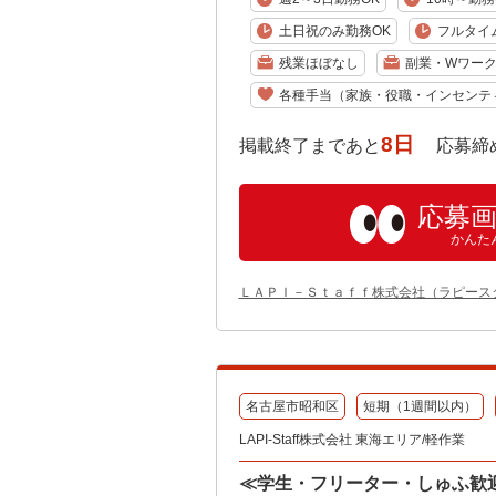
土日祝のみ勤務OK
フルタイ
残業ほぼなし
副業・Wワーク
各種手当（家族・役職・インセンテ
8日
掲載終了まであと
応募締め切り:
応募
かんた
ＬＡＰＩ－Ｓｔａｆｆ株式会社（ラピース
名古屋市昭和区
短期（1週間以内）
LAPI-Staff株式会社 東海エリア/軽作業
≪学生・フリーター・しゅふ歓