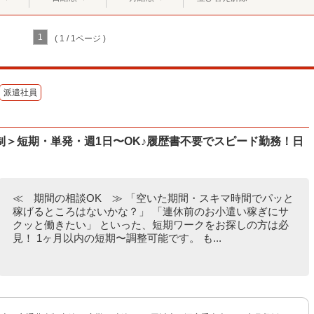
1
( 1 / 1ページ )
派遣社員
＞短期・単発・週1日〜OK♪履歴書不要でスピード勤務！日
≪ 期間の相談OK ≫ 「空いた期間・スキマ時間でパッと
稼げるところはないかな？」 「連休前のお小遣い稼ぎにサ
クッと働きたい」 といった、短期ワークをお探しの方は必
見！ 1ヶ月以内の短期〜調整可能です。 も...