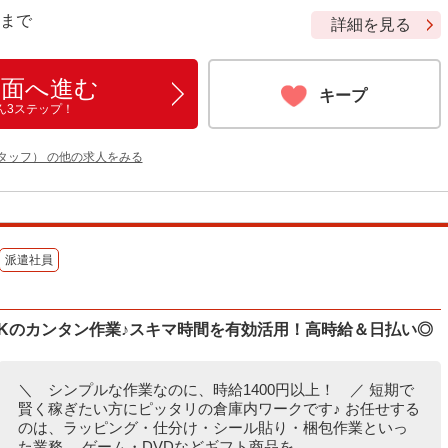
9 まで
詳細を見る
画面へ進む
キープ
ん3ステップ！
タッフ） の他の求人をみる
派遣社員
Kのカンタン作業♪スキマ時間を有効活用！高時給＆日払い◎
＼ シンプルな作業なのに、時給1400円以上！ ／ 短期で
賢く稼ぎたい方にピッタリの倉庫内ワークです♪ お任せする
のは、ラッピング・仕分け・シール貼り・梱包作業といっ
た業務。 ゲーム・DVDなどギフト商品を...