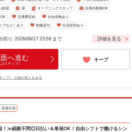
ム歓迎
昼
オープニングスタッフ
扶養内勤務OK
OK
交通費支給
社会保険あり
ィブなど）あり
制服貸与
社員登用あり
 2026/08/17 23:59 まで
詳細を見る
画面へ進む
キープ
ん3ステップ！
タッフ） の他の求人をみる
派遣社員
迎！≫経験不問◎日払い＆単発OK！自由シフトで働けるシン