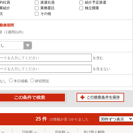
約社員
派遣社員
紹介予定派遣
業紹介
業務委託
独立開業
託
その他
-勤務期間
期（1週間以内）
を含む
を含まない
なし
本日掲載
締切間近
この検索条件を保存
条件で検索
25 件
の情報が見つかりました
日給順
月給順
並び替え解除