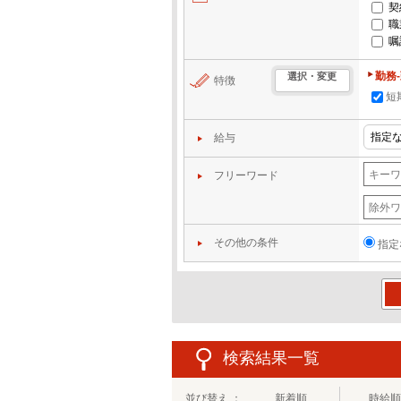
契
職
嘱
勤務
選択・変更
特徴
短
給与
フリーワード
その他の条件
指定
この
検索結果一覧
並び替え ：
新着順
時給順