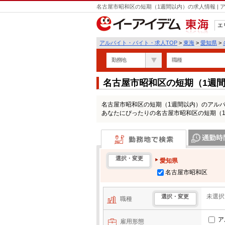
名古屋市昭和区の短期（1週間以内）の求人情報 |
エ
東海
アルバイト・バイト・求人TOP
>
東海
>
愛知県
>
勤務地
職種
名古屋市昭和区の短期（1週
名古屋市昭和区の短期（1週間以内）のアル
あなたにぴったりの名古屋市昭和区の短期（
勤務地で検索
通勤時間・区
選択・変更
愛知県
名古屋市昭和区
未選択
選択・変更
職種
ア
雇用形態