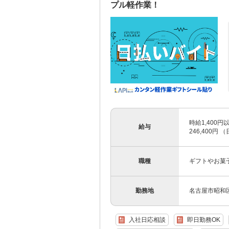
プル軽作業！
時給1,400
給与
246,400円 
職種
ギフトやお菓
勤務地
名古屋市昭和
入社日応相談
即日勤務OK