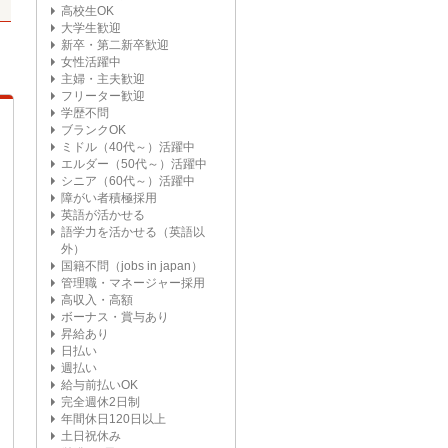
高校生OK
大学生歓迎
新卒・第二新卒歓迎
女性活躍中
主婦・主夫歓迎
フリーター歓迎
学歴不問
ブランクOK
ミドル（40代～）活躍中
エルダー（50代～）活躍中
シニア（60代～）活躍中
障がい者積極採用
英語が活かせる
語学力を活かせる（英語以
外）
国籍不問（jobs in japan）
管理職・マネージャー採用
高収入・高額
ボーナス・賞与あり
昇給あり
日払い
週払い
給与前払いOK
完全週休2日制
年間休日120日以上
土日祝休み