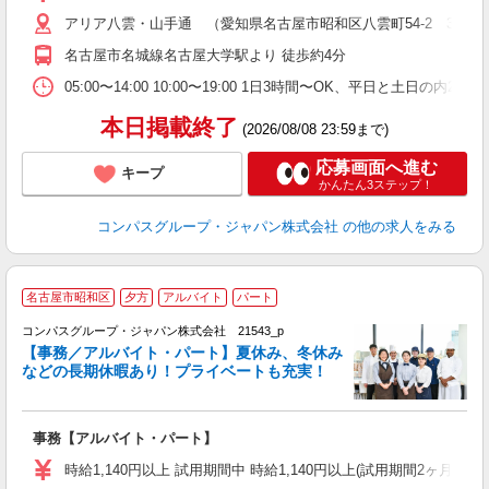
～
アリア八雲・山手通 （愛知県名古屋市昭和区八雲町54-2 3階厨
用
週
名古屋市名城線名古屋大学駅より 徒歩約4分
内
業
05:00〜14:00 10:00〜19:00 1日3時間〜OK、平日と土日の内
本日掲載終了
(2026/08/08 23:59まで)
応募画面へ進む
キープ
かんたん3ステップ！
コンパスグループ・ジャパン株式会社
の他の求人をみる
名古屋市昭和区
夕方
アルバイト
パート
コンパスグループ・ジャパン株式会社 21543_p
く
【事務／アルバイト・パート】夏休み、冬休み
などの長期休暇あり！プライベートも充実！
大
事務【アルバイト・パート】
入
歓
時給1,140円以上 試用期間中 時給1,140円以上(試用期間2ヶ月
～