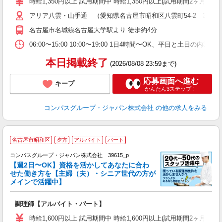
時給1,350円以上 試用期間中 時給1,350円以上(試用期間2ヶ月
～
アリア八雲・山手通 （愛知県名古屋市昭和区八雲町54-2 3階厨
用
O
名古屋市名城線名古屋大学駅より 徒歩約4分
朝
ま
06:00〜15:00 10:00〜19:00 1日4時間〜OK、平日と土日の内
本日掲載終了
(2026/08/08 23:59まで)
応募画面へ進む
キープ
かんたん3ステップ！
コンパスグループ・ジャパン株式会社
の他の求人をみる
名古屋市昭和区
夕方
アルバイト
パート
コンパスグループ・ジャパン株式会社 39615_p
く
【週2日〜OK】資格を活かしてあなたに合わ
せた働き方を【主婦（夫）・シニア世代の方が
メインで活躍中】
大
調理師【アルバイト・パート】
入
歓
時給1,600円以上 試用期間中 時給1,600円以上(試用期間2ヶ月