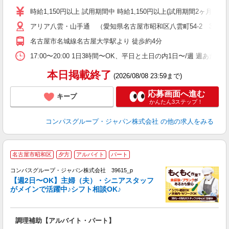
歓
時給1,150円以上 試用期間中 時給1,150円以上(試用期間2ヶ月
～
アリア八雲・山手通 （愛知県名古屋市昭和区八雲町54-2 3階厨
用
2
名古屋市名城線名古屋大学駅より 徒歩約4分
内
な
17:00〜20:00 1日3時間〜OK、平日と土日の内1日〜/週 週あた
本日掲載終了
(2026/08/08 23:59まで)
応募画面へ進む
キープ
かんたん3ステップ！
コンパスグループ・ジャパン株式会社
の他の求人をみる
名古屋市昭和区
夕方
アルバイト
パート
コンパスグループ・ジャパン株式会社 39615_p
く
【週2日〜OK】主婦（夫）・シニアスタッフ
がメインで活躍中♪シフト相談OK♪
大
調理補助【アルバイト・パート】
入