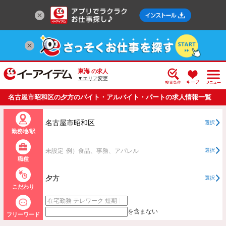
東海
の求人
▼エリア変更
名古屋市昭和区の夕方のバイト・アルバイト・パートの求人情報一覧
名古屋市昭和区
選択
勤務地/駅
未設定
例）食品、事務、アパレル
選択
職種
夕方
選択
こだわり
を含まない
フリーワード