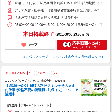
歓
時給1,150円以上 試用期間中 時給1,150円以上(試用期間2ヶ月
～
アリア八雲・山手通 （愛知県名古屋市昭和区八雲町54-2 3階厨
用
2
名古屋市名城線名古屋大学駅より 徒歩約4分
内
な
05:00〜09:00 10:00〜15:00 16:00〜20:00 1日3時間〜
本日掲載終了
(2026/08/08 23:59まで)
応募画面へ進む
キープ
かんたん3ステップ！
コンパスグループ・ジャパン株式会社
の他の求人をみる
名古屋市昭和区
夕方
アルバイト
パート
コンパスグループ・ジャパン株式会社 39615_p
く
【週3日〜OK】日頃の料理スキルをそのまま
お仕事♪資格不要の調理員♪主婦（夫）・シニア
活躍中
大
調理員【アルバイト・パート】
入
歓