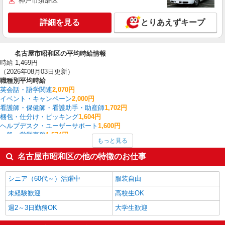
神戸市須磨区
詳細を見る
とりあえずキープ
名古屋市昭和区の平均時給情報
時給 1,469円
（2026年08月03日更新）
職種別平均時給
英会話・語学関連
2,070円
イベント・キャンペーン
2,000円
看護師・保健師・看護助手・助産師
1,702円
梱包・仕分け・ピッキング
1,604円
ヘルプデスク・ユーザーサポート
1,600円
一般・営業事務
1,574円
もっと見る
その他販売・サービス
1,550円
経理・人事・労務・総務・法務
1,550円
名古屋市昭和区の他の特徴のお仕事
金融・貿易事務
1,550円
受付・秘書
1,540円
シニア（60代～）活躍中
服装自由
名古屋市昭和区の他の職種の平均時給を見る
未経験歓迎
高校生OK
週2～3日勤務OK
大学生歓迎