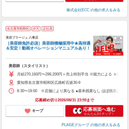
株式会社ECC
の他の求人をみる
名古屋市昭和区
夕方
正社員
美容プラージュ 八事店
［美容師免許必須］美容師積極採用中★高待遇
＆安定！動画オペレーションマニュアルあり！
募
給
歩
美容師（スタイリスト）
入
資
月給270,160円〜299,200円＋売上特別手当 ※能力による ★
ブ
愛知県名古屋市昭和区広路町石坂30-9
自
ク
8:30〜19:00 ※店舗により異なる ●基本残業なし ほぼ残業
あ
応募締め切り2026/08/31 23:59まで
支
応募画面へ進む
キープ
かんたん3ステップ！
PLAGEグループ
の他の求人をみる