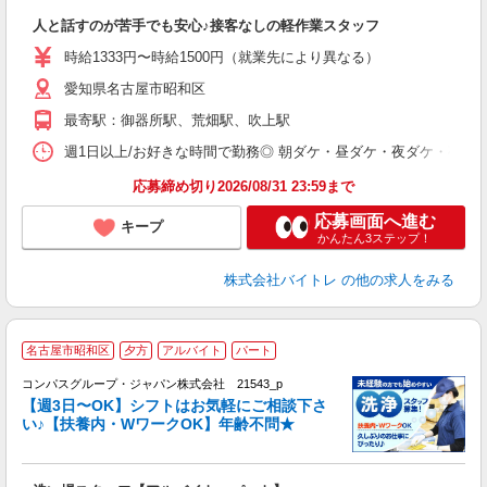
気
人と話すのが苦手でも安心♪接客なしの軽作業スタッフ
即
活
時給1333円〜時給1500円（就業先により異なる）
（
愛知県名古屋市昭和区
短
K
最寄駅：御器所駅、荒畑駅、吹上駅
日
髪
週1日以上/お好きな時間で勤務◎ 朝ダケ・昼ダケ・夜ダケ・夜勤など、 ご自
応募締め切り2026/08/31 23:59まで
応募画面へ進む
キープ
かんたん3ステップ！
株式会社バイトレ
の他の求人をみる
名古屋市昭和区
夕方
アルバイト
パート
コンパスグループ・ジャパン株式会社 21543_p
く
【週3日〜OK】シフトはお気軽にご相談下さ
い♪【扶養内・WワークOK】年齢不問★
大