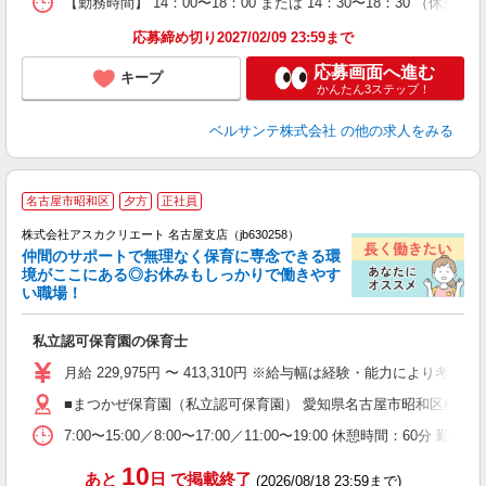
【勤務時間】 14：00〜18：00 または 14：30〜18：30 （
応募締め切り2027/02/09 23:59まで
応募画面へ進む
キープ
かんたん3ステップ！
ベルサンテ株式会社
の他の求人をみる
名古屋市昭和区
夕方
正社員
株式会社アスカクリエート 名古屋支店（jb630258）
仲間のサポートで無理なく保育に専念できる環
境がここにある◎お休みもしっかりで働きやす
い職場！
面
私立認可保育園の保育士
入
不
月給 229,975円 〜 413,310円 ※給与幅は経験・能力
あ
■まつかぜ保育園（私立認可保育園） 愛知県名古屋市昭和区松風町
支
7:00〜15:00／8:00〜17:00／11:00〜19:00 休憩
セ
10
あと
日
で掲載終了
(2026/08/18 23:59まで)