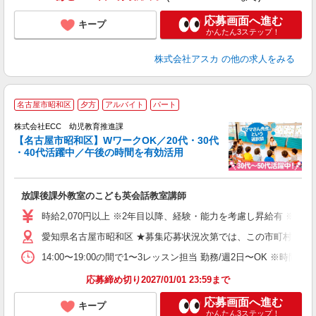
応募画面へ進む
キープ
かんたん3ステップ！
株式会社アスカ
の他の求人をみる
名古屋市昭和区
夕方
アルバイト
パート
せ
代
株式会社ECC 幼児教育推進課
【名古屋市昭和区】WワークOK／20代・30代
・40代活躍中／午後の時間を有効活用
み
未
放課後課外教室のこども英会話教室講師
活
時
時給2,070円以上 ※2年目以降、経験・能力を考慮し昇給有 ※他手
愛知県名古屋市昭和区 ★募集応募状況次第では、この市町村以外
ブ
14:00〜19:00の間で1〜3レッスン担当 勤務/週2日〜OK
応募締め切り2027/01/01 23:59まで
応募画面へ進む
キープ
かんたん3ステップ！