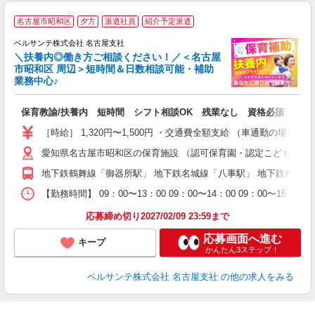
名古屋市昭和区
夕方
派遣社員
紹介予定派遣
迎
ベルサンテ株式会社 名古屋支社
部
＼扶養内◎働き方ご相談ください！／＜名古屋
市昭和区 周辺＞短時間＆日数相談可能・補助
業務中心♪
い
保育教諭/扶養内 短時間 シフト相談OK 残業なし 資格必須
入
り
［時給］ 1,320円〜1,500円 ・交通費全額支給 （車通勤の場
主
愛知県名古屋市昭和区の保育施設 （認可保育園・認定こども園・
中
休
地下鉄鶴舞線「御器所駅」 地下鉄名城線「八事駅」 地下鉄鶴舞
社
K
【勤務時間】 09：00〜13：00 09：00〜14：00 09
応募締め切り2027/02/09 23:59まで
応募画面へ進む
キープ
かんたん3ステップ！
ベルサンテ株式会社 名古屋支社
の他の求人をみる