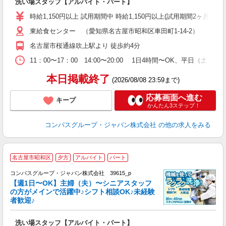
洗い場スタッフ【アルバイト・パート】
入
歓
時給1,150円以上 試用期間中 時給1,150円以上(試用期間2ヶ月
～
東給食センター （愛知県名古屋市昭和区車田町1-14-2）
用
務
名古屋市桜通線吹上駅より 徒歩約4分
昼
11：00〜17：00 14:00〜20:00 1日4時間〜OK、平日（土
本日掲載終了
(2026/08/08 23:59まで)
応募画面へ進む
キープ
かんたん3ステップ！
コンパスグループ・ジャパン株式会社
の他の求人をみる
名古屋市昭和区
夕方
アルバイト
パート
コンパスグループ・ジャパン株式会社 39615_p
く
【週1日〜OK】主婦（夫）〜シニアスタッフ
の方がメインで活躍中♪シフト相談OK♪未経験
者歓迎♪
大
洗い場スタッフ【アルバイト・パート】
入