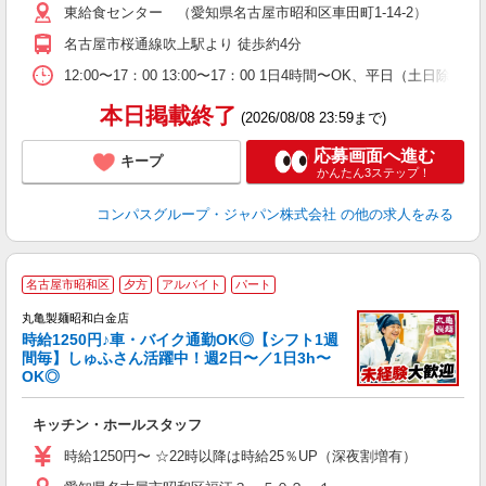
東給食センター （愛知県名古屋市昭和区車田町1-14-2）
用
務
名古屋市桜通線吹上駅より 徒歩約4分
早
12:00〜17：00 13:00〜17：00 1日4時間〜OK、平日（土日
本日掲載終了
(2026/08/08 23:59まで)
応募画面へ進む
キープ
かんたん3ステップ！
コンパスグループ・ジャパン株式会社
の他の求人をみる
名古屋市昭和区
夕方
アルバイト
パート
丸亀製麺昭和白金店
時給1250円♪車・バイク通勤OK◎【シフト1週
間毎】しゅふさん活躍中！週2日〜／1日3h〜
OK◎
ル
キッチン・ホールスタッフ
入
者
時給1250円〜 ☆22時以降は時給25％UP（深夜割増有）
歓