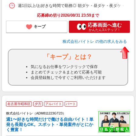
髪
週1日以上/お好きな時間で勤務◎ 朝ダケ・昼ダケ・夜ダケ・夜勤など、 ご自
応募締め切り2026/08/31 23:59まで
応募画面へ進む
キープ
かんたん3ステップ！
株式会社バイトレ
の他の求人をみる
「キープ」とは？
気になるお仕事をワンクリックで保存
まとめてチェック＆まとめて応募も可能
会員登録無しで今すぐご利用いただけます
名古屋市昭和区
夕方
アルバイト
パート
株式会社バイトレ（ADM811223GT23）
週1〜好きな時間だけで働ける自由バイト！単
発も長期もOK。スポット・単発案件がとにか
も
く豊富！