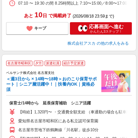
07:10 〜 19:30 の間 8.25時間以上 7:10〜15:00／8:0
制
10
あと
日
で掲載終了
(2026/08/18 23:59まで)
応募画面へ進む
キープ
かんたん3ステップ！
株式会社アスカ
の他の求人をみる
◎
名古屋市昭和区
夕方
派遣社員
紹介予定派遣
ベルサンテ株式会社 名古屋支社
＜週3日から × 14時〜18時＞おのこり保育サポ
続
ート｜シニア層活躍中！｜扶養内OK｜資格必
入
須
活
～
保育士/14時から 延長保育補助 シニア活躍
あ
固
【時給】1,320円〜 ・交通費全額支給 （車通勤の場合も駐車場
勤
愛知県名古屋市昭和区にある私立認可保育園
制
あ
名古屋市営地下鉄鶴舞線「川名駅」徒歩10分