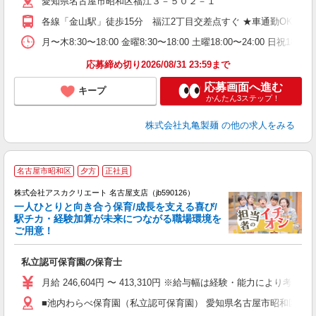
愛知県名古屋市昭和区福江３－５０２－１
～
り
各線「金山駅」徒歩15分 福江2丁目交差点すぐ ★車通勤OK！
O
平
月〜木8:30〜18:00 金曜8:30〜18:00 土曜18:00
型
応募締め切り2026/08/31 23:59まで
応募画面へ進む
キープ
かんたん3ステップ！
株式会社丸亀製麺
の他の求人をみる
名古屋市昭和区
夕方
正社員
株式会社アスカクリエート 名古屋支店（jb590126）
一人ひとりと向き合う保育/成長を支える喜び/
駅チカ・経験加算が未来につながる職場環境を
ご用意！
面
私立認可保育園の保育士
入
不
月給 246,604円 〜 413,310円 ※給与幅は経験・能力に
ボ
■池内わらべ保育園（私立認可保育園） 愛知県名古屋市昭和区明月町
ぼ