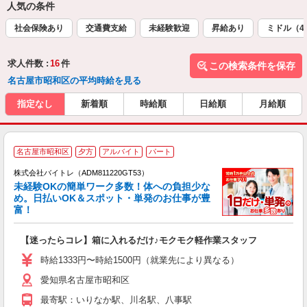
人気の条件
社会保険あり
交通費支給
未経験歓迎
昇給あり
ミドル（4
求人件数 :
16
件
この検索条件を保存
名古屋市昭和区の平均時給を見る
指定なし
新着順
時給順
日給順
月給順
名古屋市昭和区
夕方
アルバイト
パート
株式会社バイトレ（ADM811220GT53）
未経験OKの簡単ワーク多数！体への負担少な
め。日払いOK＆スポット・単発のお仕事が豊
富！
ス
ロ
【迷ったらコレ】箱に入れるだけ♪モクモク軽作業スタッフ
即
活
時給1333円〜時給1500円（就業先により異なる）
（
愛知県名古屋市昭和区
短
K
最寄駅：いりなか駅、川名駅、八事駅
日