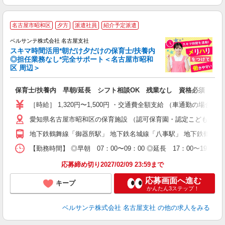
名古屋市昭和区
夕方
派遣社員
紹介予定派遣
迎
ベルサンテ株式会社 名古屋支社
部
スキマ時間活用*朝だけ夕だけの保育士/扶養内
1
◎担任業務なし*完全サポート＜名古屋市昭和
ン
区 周辺＞
す
入
保育士/扶養内 早朝/延長 シフト相談OK 残業なし 資格必須
り
主
［時給］ 1,320円〜1,500円 ・交通費全額支給 （車通勤の場
中
愛知県名古屋市昭和区の保育施設 （認可保育園・認定こども園・
休
社
地下鉄鶴舞線「御器所駅」 地下鉄名城線「八事駅」 地下鉄鶴舞
K
【勤務時間】 ◎早朝 07：00〜09：00 ◎延長 17：00〜
応募締め切り2027/02/09 23:59まで
応募画面へ進む
キープ
かんたん3ステップ！
ベルサンテ株式会社 名古屋支社
の他の求人をみる