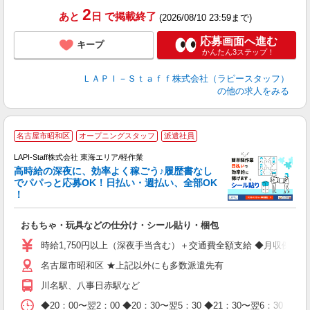
2
あと
日
で掲載終了
(2026/08/10 23:59まで)
応募画面へ進む
キープ
かんたん3ステップ！
ＬＡＰＩ－Ｓｔａｆｆ株式会社（ラピースタッフ）
の他の求人をみる
名古屋市昭和区
オープニングスタッフ
派遣社員
LAPI-Staff株式会社 東海エリア/軽作業
高時給の深夜に、効率よく稼ごう♪履歴書なし
でパパっと応募OK！日払い・週払い、全部OK
！
を
おもちゃ・玩具などの仕分け・シール貼り・梱包
入
量
時給1,750円以上（深夜手当含む）＋交通費全額支給 ◆月収例 308,0
迎
名古屋市昭和区 ★上記以外にも多数派遣先有
給
期
川名駅、八事日赤駅など
休
日
◆20：00〜翌2：00 ◆20：30〜翌5：30 ◆21：30〜