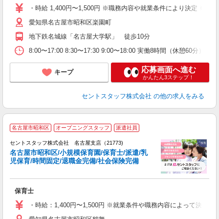
・時給 1,400円〜1,500円 ※職務内容や就業条件により決定 ※交
愛知県名古屋市昭和区楽園町
地下鉄名城線「名古屋大学駅」 徒歩10分
8:00〜17:00 8:30〜17:30 9:00〜18:00 実働8時間（休憩6
応募画面へ進む
キープ
かんたん3ステップ！
セントスタッフ株式会社
の他の求人をみる
名古屋市昭和区
オープニングスタッフ
派遣社員
セントスタッフ株式会社 名古屋支店（21773)
名古屋市昭和区/小規模保育園/保育士/派遣/乳
児保育/時間固定/退職金完備/社会保険完備
こ
ミ
み
保育士
り
・時給：1,400円〜1,500円 ※就業条件や職務内容によって決