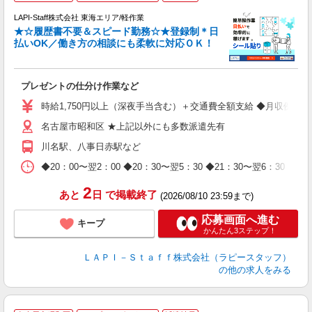
LAPI-Staff株式会社 東海エリア/軽作業
★☆履歴書不要＆スピード勤務☆★登録制＊日
払いOK／働き方の相談にも柔軟に対応ＯＫ！
ト
プレゼントの仕分け作業など
入
量
時給1,750円以上（深夜手当含む）＋交通費全額支給 ◆月収例 308,0
迎
名古屋市昭和区 ★上記以外にも多数派遣先有
給
期
川名駅、八事日赤駅など
休
日
◆20：00〜翌2：00 ◆20：30〜翌5：30 ◆21：30〜
タ
2
あと
日
で掲載終了
(2026/08/10 23:59まで)
応募画面へ進む
キープ
かんたん3ステップ！
ＬＡＰＩ－Ｓｔａｆｆ株式会社（ラピースタッフ）
の他の求人をみる