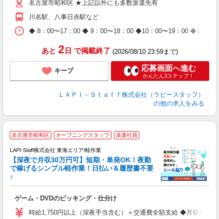
名古屋市昭和区 ★上記以外にも多数派遣先有
給
期
川名駅、八事日赤駅など
休
日
◆ 8：00〜17：00 ◆ 9：00〜18：00 ◆10：00〜1
タ
2
あと
日
で掲載終了
(2026/08/10 23:59まで)
応募画面へ進む
キープ
かんたん3ステップ！
ＬＡＰＩ－Ｓｔａｆｆ株式会社（ラピースタッフ）
の他の求人をみる
名古屋市昭和区
オープニングスタッフ
派遣社員
で
LAPI-Staff株式会社 東海エリア/軽作業
【深夜で月収30万円可】短期・単発OK！夜勤
で稼げるシンプル軽作業！日払い＆履歴書不要
♪
か
ゲーム・DVDのピッキング・仕分け
入
量
時給1,750円以上（深夜手当含む）＋交通費全額支給 ◆月収例 308,0
迎