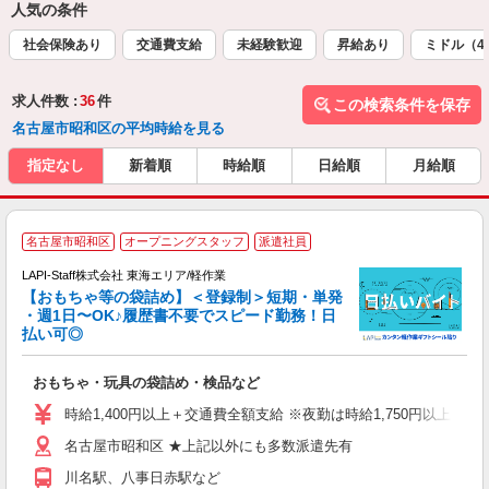
人気の条件
社会保険あり
交通費支給
未経験歓迎
昇給あり
ミドル（4
求人件数 :
36
件
この検索条件を保存
名古屋市昭和区の平均時給を見る
指定なし
新着順
時給順
日給順
月給順
名古屋市昭和区
オープニングスタッフ
派遣社員
LAPI-Staff株式会社 東海エリア/軽作業
【おもちゃ等の袋詰め】＜登録制＞短期・単発
・週1日〜OK♪履歴書不要でスピード勤務！日
払い可◎
見
おもちゃ・玩具の袋詰め・検品など
入
量
時給1,400円以上＋交通費全額支給 ※夜勤は時給1,750円以上（深夜手
迎
名古屋市昭和区 ★上記以外にも多数派遣先有
給
期
川名駅、八事日赤駅など
休