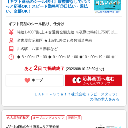
【ギフト商品のシール貼り】履歴書なしでパパ
っと応募OK！スピード勤務可◎日払い・週払
い、全部OK！
入
ギフト商品のシール貼り、仕分け
量
迎
時給1,400円以上＋交通費全額支給 ※夜勤は時給1,750円以上（深夜手
給
名古屋市昭和区 ★上記以外にも多数派遣先有
期
休
川名駅、八事日赤駅など
日
タ
◆ 8：00〜17：00 ◆ 9：00〜18：00 ◆10：00〜1
2
あと
日
で掲載終了
(2026/08/10 23:59まで)
応募画面へ進む
キープ
かんたん3ステップ！
ＬＡＰＩ－Ｓｔａｆｆ株式会社（ラピースタッフ）
の他の求人をみる
名古屋市昭和区
オープニングスタッフ
派遣社員
LAPI-Staff株式会社 東海エリア/軽作業