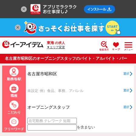
東海
の求人
▼エリア変更
名古屋市昭和区のオープニングスタッフのバイト・アルバイト・パー
トの求人情報一覧
名古屋市昭和区
選択
勤務地/駅
未設定
例）食品、事務、アパレル
選択
職種
オープニングスタッフ
選択
こだわり
を含まない
フリーワード