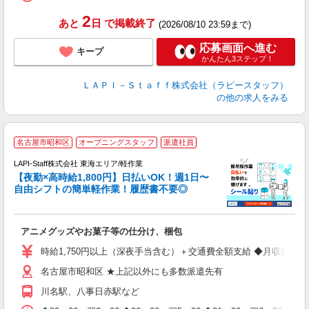
タ
2
あと
日
で掲載終了
(2026/08/10 23:59まで)
応募画面へ進む
キープ
かんたん3ステップ！
ＬＡＰＩ－Ｓｔａｆｆ株式会社（ラピースタッフ）
の他の求人をみる
名古屋市昭和区
オープニングスタッフ
派遣社員
時
LAPI-Staff株式会社 東海エリア/軽作業
【夜勤×高時給1,800円】日払いOK！週1日〜
自由シフトの簡単軽作業！履歴書不要◎
く
アニメグッズやお菓子等の仕分け、梱包
入
量
時給1,750円以上（深夜手当含む）＋交通費全額支給 ◆月収例 308,0
迎
名古屋市昭和区 ★上記以外にも多数派遣先有
給
期
川名駅、八事日赤駅など
休