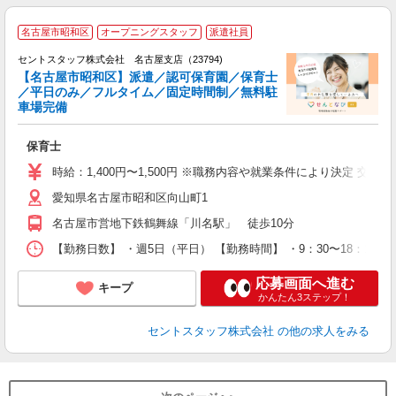
名古屋市昭和区
オープニングスタッフ
派遣社員
セントスタッフ株式会社 名古屋支店（23794)
【名古屋市昭和区】派遣／認可保育園／保育士
／平日のみ／フルタイム／固定時間制／無料駐
こ
車場完備
ミ
み
保育士
結
金
時給：1,400円〜1,500円 ※職務内容や就業条件により決定 交
愛知県名古屋市昭和区向山町1
名古屋市営地下鉄鶴舞線「川名駅」 徒歩10分
【勤務日数】 ・週5日（平日） 【勤務時間】 ・9：30〜18：1
応募画面へ進む
キープ
かんたん3ステップ！
セントスタッフ株式会社
の他の求人をみる