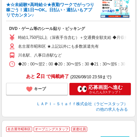
★☆未経験×高時給☆★夜勤ワークでがっつり
稼ごう！週1日〜OK。日払い・週払いもアプ
リでカンタン♪
ン
DVD・ゲーム等のシール貼り・ピッキング
入
量
時給1,750円以上（深夜手当含む）＋交通費全額支給 ◆月収例 308,0
迎
名古屋市昭和区 ★上記以外にも多数派遣先有
給
期
川名駅、八事日赤駅など
休
日
◆20：00〜翌2：00 ◆20：30〜翌5：30 ◆21：30〜
タ
2
あと
日
で掲載終了
(2026/08/10 23:59まで)
応募画面へ進む
キープ
かんたん3ステップ！
ＬＡＰＩ－Ｓｔａｆｆ株式会社（ラピースタッフ）
の他の求人をみる
名古屋市昭和区
オープニングスタッフ
派遣社員