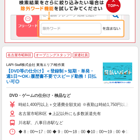
名古屋市昭和区
オープニングスタッフ
派遣社員
LAPI-Staff株式会社 東海エリア/軽作業
【DVD等の仕分け】＜登録制＞短期・単発・
週1日〜OK♪履歴書不要でスピード勤務！日払
い可◎
見
DVD・ゲームの仕分け・検品など
入
量
時給1,400円以上＋交通費全額支給 ※夜勤は時給1,750円以上（深夜手
迎
名古屋市昭和区 ★上記以外にも多数派遣先有
給
期
川名駅、八事日赤駅など
休
日
◆ 8：00〜17：00 ◆ 9：00〜18：00 ◆10：00〜1
タ