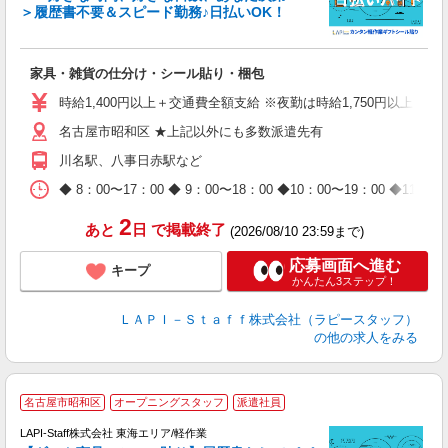
＞履歴書不要＆スピード勤務♪日払いOK！
者
家具・雑貨の仕分け・シール貼り・梱包
入
量
時給1,400円以上＋交通費全額支給 ※夜勤は時給1,750円以上（深夜手
迎
名古屋市昭和区 ★上記以外にも多数派遣先有
給
期
川名駅、八事日赤駅など
休
日
◆ 8：00〜17：00 ◆ 9：00〜18：00 ◆10：00〜1
タ
2
あと
日
で掲載終了
(2026/08/10 23:59まで)
応募画面へ進む
キープ
かんたん3ステップ！
ＬＡＰＩ－Ｓｔａｆｆ株式会社（ラピースタッフ）
の他の求人をみる
名古屋市昭和区
オープニングスタッフ
派遣社員
LAPI-Staff株式会社 東海エリア/軽作業