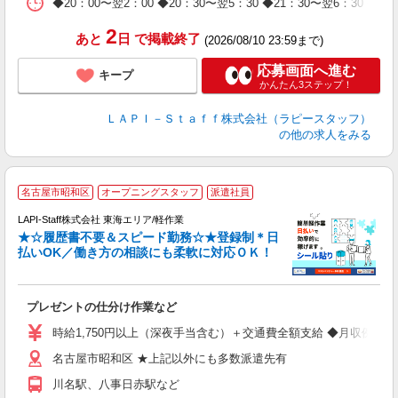
日
◆20：00〜翌2：00 ◆20：30〜翌5：30 ◆21：30〜
タ
2
あと
日
で掲載終了
(2026/08/10 23:59まで)
応募画面へ進む
キープ
かんたん3ステップ！
ＬＡＰＩ－Ｓｔａｆｆ株式会社（ラピースタッフ）
の他の求人をみる
名古屋市昭和区
オープニングスタッフ
派遣社員
LAPI-Staff株式会社 東海エリア/軽作業
★☆履歴書不要＆スピード勤務☆★登録制＊日
払いOK／働き方の相談にも柔軟に対応ＯＫ！
ト
プレゼントの仕分け作業など
入
量
時給1,750円以上（深夜手当含む）＋交通費全額支給 ◆月収例 308,0
迎
名古屋市昭和区 ★上記以外にも多数派遣先有
給
期
川名駅、八事日赤駅など
休