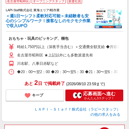
名古屋市昭和区
オープニングスタッフ
派遣社員
LAPI-Staff株式会社 東海エリア/軽作業
＜週1日〜シフト柔軟対応可能＞未経験者も安
心のシンプルワーク！接客なしのモクモク作業
で収入UP◎
を
おもちゃ・玩具のピッキング、梱包
入
量
時給1,750円以上（深夜手当含む）＋交通費全額支給 ◆月収例 308,0
迎
名古屋市昭和区 ★上記以外にも多数派遣先有
給
期
川名駅、八事日赤駅など
休
日
◆20：00〜翌2：00 ◆20：30〜翌5：30 ◆21：30〜
タ
2
あと
日
で掲載終了
(2026/08/10 23:59まで)
応募画面へ進む
キープ
かんたん3ステップ！
ＬＡＰＩ－Ｓｔａｆｆ株式会社（ラピースタッフ）
の他の求人をみる