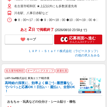
迎
名古屋市昭和区 ★上記以外にも多数派遣先有
給
期
川名駅、八事日赤駅など
休
日
◆ 8：00〜17：00 ◆ 9：00〜18：00 ◆10：00〜1
タ
2
あと
日
で掲載終了
(2026/08/10 23:59まで)
応募画面へ進む
キープ
かんたん3ステップ！
ＬＡＰＩ－Ｓｔａｆｆ株式会社（ラピースタッフ）
の他の求人をみる
名古屋市昭和区
オープニングスタッフ
派遣社員
LAPI-Staff株式会社 東海エリア/軽作業
高時給の深夜に、効率よく稼ごう♪履歴書なし
でパパっと応募OK！日払い・週払い、全部OK
！
を
おもちゃ・玩具などの仕分け・シール貼り・梱包
入