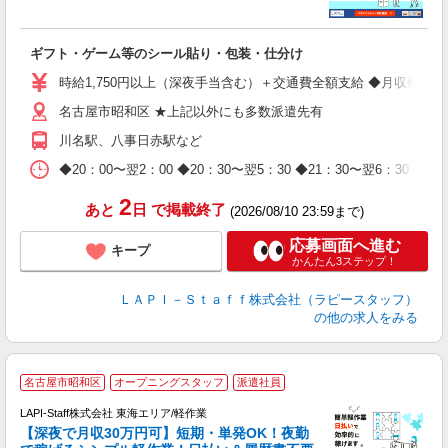
よ
間
入
ギフト・ゲーム等のシール貼り・包装・仕分け
量
迎
時給1,750円以上（深夜手当含む）＋交通費全額支給 ◆月収例 308,0
給
名古屋市昭和区 ★上記以外にも多数派遣先有
期
休
川名駅、八事日赤駅など
日
タ
◆20：00〜翌2：00 ◆20：30〜翌5：30 ◆21：30〜
2
あと
日
で掲載終了
(2026/08/10 23:59まで)
応募画面へ進む
キープ
かんたん3ステップ！
ＬＡＰＩ－Ｓｔａｆｆ株式会社（ラピースタッフ）
の他の求人をみる
名古屋市昭和区
オープニングスタッフ
派遣社員
で
LAPI-Staff株式会社 東海エリア/軽作業
【深夜で月収30万円可】短期・単発OK！夜勤