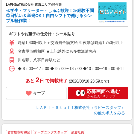
LAPI-Staff株式会社 東海エリア/軽作業
≪学生・フリーター・しゅふ歓迎！≫経験不問
相
◎日払い＆単発OK！自由シフトで働けるシン
プル軽作業！
見
ギフトやお菓子の仕分け・シール貼り
入
量
時給1,400円以上＋交通費全額支給 ※夜勤は時給1,750円以上（深夜手
迎
名古屋市昭和区 ★上記以外にも多数派遣先有
給
期
川名駅、八事日赤駅など
休
日
◆ 8：00〜17：00 ◆ 9：00〜18：00 ◆10：00〜1
タ
2
あと
日
で掲載終了
(2026/08/10 23:59まで)
応募画面へ進む
キープ
かんたん3ステップ！
ＬＡＰＩ－Ｓｔａｆｆ株式会社（ラピースタッフ）
の他の求人をみる
名古屋市昭和区
オープニングスタッフ
派遣社員