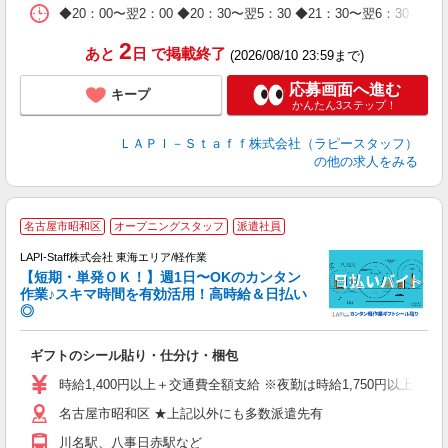
日
◆20：00〜翌2：00 ◆20：30〜翌5：30 ◆21：30〜
タ
2
あと
日
で掲載終了
(2026/08/10 23:59まで)
応募画面へ進む
キープ
かんたん3ステップ！
ＬＡＰＩ－Ｓｔａｆｆ株式会社（ラピースタッフ）
の他の求人をみる
＼
名古屋市昭和区
オープニングスタッフ
派遣社員
LAPI-Staff株式会社 東海エリア/軽作業
【短期・単発ＯＫ！】週1日〜OKのカンタン
作業♪スキマ時間を有効活用！高時給＆日払い
◎
時
ギフトのシール貼り・仕分け・梱包
入
量
時給1,400円以上＋交通費全額支給 ※夜勤は時給1,750円以上（深夜手
迎
名古屋市昭和区 ★上記以外にも多数派遣先有
給
期
川名駅、八事日赤駅など