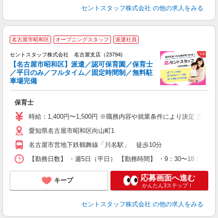
セントスタッフ株式会社
の他の求人をみる
名古屋市昭和区
オープニングスタッフ
派遣社員
セントスタッフ株式会社 名古屋支店（23794)
【名古屋市昭和区】派遣／認可保育園／保育士
／平日のみ／フルタイム／固定時間制／無料駐
こ
車場完備
ミ
み
保育士
結
金
時給：1,400円〜1,500円 ※職務内容や就業条件により決定 交
愛知県名古屋市昭和区向山町1
名古屋市営地下鉄鶴舞線「川名駅」 徒歩10分
【勤務日数】 ・週5日（平日） 【勤務時間】 ・9：30〜18：1
応募画面へ進む
キープ
かんたん3ステップ！
セントスタッフ株式会社
の他の求人をみる