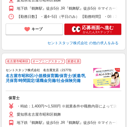
愛知県名古屋市昭和区鶴舞
地下鉄『鶴舞駅』徒歩5分 JR『鶴舞駅』徒歩5分 ※マイカー通勤
【勤務日数】 ・週4~5日（平日のみ） 【勤務時間】 ・08：30~1
応募画面へ進む
キープ
かんたん3ステップ！
セントスタッフ株式会社
の他の求人をみる
名古屋市昭和区
オープニングスタッフ
派遣社員
セントスタッフ株式会社 名古屋支店（21773)
名古屋市昭和区/小規模保育園/保育士/派遣/乳
児保育/時間固定/退職金完備/社会保険完備
こ
ミ
み
保育士
り
・時給：1,400円〜1,500円 ※就業条件や職務内容によって決
愛知県名古屋市昭和区鶴舞
地下鉄『鶴舞駅』徒歩5分 JR『鶴舞駅』徒歩5分 ※マイカー通勤