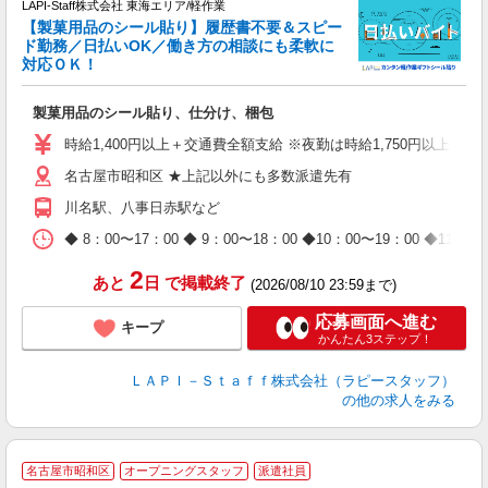
LAPI-Staff株式会社 東海エリア/軽作業
【製菓用品のシール貼り】履歴書不要＆スピー
ド勤務／日払いOK／働き方の相談にも柔軟に
対応ＯＫ！
入
製菓用品のシール貼り、仕分け、梱包
量
迎
時給1,400円以上＋交通費全額支給 ※夜勤は時給1,750円以上（深夜手
給
名古屋市昭和区 ★上記以外にも多数派遣先有
期
休
川名駅、八事日赤駅など
日
タ
◆ 8：00〜17：00 ◆ 9：00〜18：00 ◆10：00〜1
2
あと
日
で掲載終了
(2026/08/10 23:59まで)
応募画面へ進む
キープ
かんたん3ステップ！
ＬＡＰＩ－Ｓｔａｆｆ株式会社（ラピースタッフ）
の他の求人をみる
名古屋市昭和区
オープニングスタッフ
派遣社員