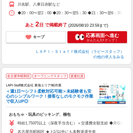
期
川名駅、八事日赤駅など
休
日
◆20：00〜翌2：00 ◆20：30〜翌5：30 ◆21：30〜
タ
2
あと
日
で掲載終了
(2026/08/10 23:59まで)
応募画面へ進む
キープ
かんたん3ステップ！
ＬＡＰＩ－Ｓｔａｆｆ株式会社（ラピースタッフ）
の他の求人をみる
名古屋市昭和区
オープニングスタッフ
派遣社員
LAPI-Staff株式会社 東海エリア/軽作業
＜週1日〜シフト柔軟対応可能＞未経験者も安
心のシンプルワーク！接客なしのモクモク作業
で収入UP◎
を
おもちゃ・玩具のピッキング、梱包
入
量
時給1,750円以上（深夜手当含む）＋交通費全額支給 ◆月収例 308,0
迎
名古屋市昭和区 ★上記以外にも多数派遣先有
給