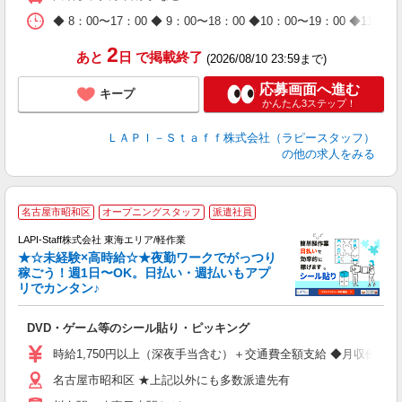
休
日
◆ 8：00〜17：00 ◆ 9：00〜18：00 ◆10：00〜1
タ
2
あと
日
で掲載終了
(2026/08/10 23:59まで)
応募画面へ進む
キープ
かんたん3ステップ！
ＬＡＰＩ－Ｓｔａｆｆ株式会社（ラピースタッフ）
の他の求人をみる
名古屋市昭和区
オープニングスタッフ
派遣社員
LAPI-Staff株式会社 東海エリア/軽作業
★☆未経験×高時給☆★夜勤ワークでがっつり
稼ごう！週1日〜OK。日払い・週払いもアプ
リでカンタン♪
ン
DVD・ゲーム等のシール貼り・ピッキング
入
量
時給1,750円以上（深夜手当含む）＋交通費全額支給 ◆月収例 308,0
迎
名古屋市昭和区 ★上記以外にも多数派遣先有
給
期