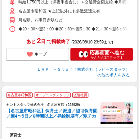
量
時給1,750円以上（深夜手当含む）＋交通費全額支給 ◆月収例 308,0
迎
名古屋市昭和区 ★上記以外にも多数派遣先有
給
期
川名駅、八事日赤駅など
休
日
◆20：00〜翌2：00 ◆20：30〜翌5：30 ◆21：30〜
タ
2
あと
日
で掲載終了
(2026/08/10 23:59まで)
応募画面へ進む
キープ
かんたん3ステップ！
ＬＡＰＩ－Ｓｔａｆｆ株式会社（ラピースタッフ）
の他の求人をみる
名古屋市昭和区
オープニングスタッフ
派遣社員
セントスタッフ株式会社 名古屋支店（228929)
【名古屋市昭和区】保育士／派遣／認可保育園
／週4〜5日／6時間以上／昇給制度有／駅チカ
こ
ミ
ニ
保育士
取