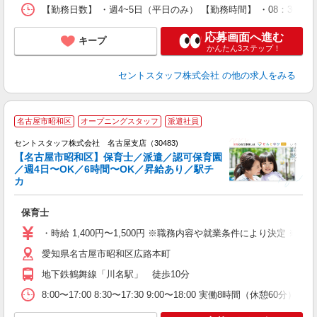
【勤務日数】 ・週4~5日（平日のみ） 【勤務時間】 ・08：30~1
応募画面へ進む
キープ
かんたん3ステップ！
セントスタッフ株式会社
の他の求人をみる
名古屋市昭和区
オープニングスタッフ
派遣社員
セントスタッフ株式会社 名古屋支店（30483)
【名古屋市昭和区】保育士／派遣／認可保育園
／週4日〜OK／6時間〜OK／昇給あり／駅チ
こ
カ
ミ
ニ
保育士
・時給 1,400円〜1,500円 ※職務内容や就業条件により決定 ※交
愛知県名古屋市昭和区広路本町
地下鉄鶴舞線「川名駅」 徒歩10分
8:00〜17:00 8:30〜17:30 9:00〜18:00 実働8時間（休憩6