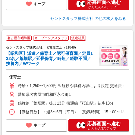
応募画面へ進む
キープ
かんたん3ステップ！
セントスタッフ株式会社
の他の求人をみる
名古屋市昭和区
オープニングスタッフ
派遣社員
セントスタッフ株式会社 名古屋支店（11848)
【昭和区】派遣／保育士／認可保育園／定員1
32名／荒畑駅／延長保育／時短／経験不問／
こ
扶養内／Wワーク
ミ
ニ
保育士
研
時給：1,250〜1,500円 ※経験や職務内容により決定 交通費：
愛知県名古屋市昭和区永金町1
鶴舞線「荒畑駅」徒歩13分 桜通線「桜山駅」徒歩13分
【勤務日数】 ・週3〜5日（平日） 【勤務時間】 15：00〜18：3
応募画面へ進む
キープ
かんたん3ステップ！