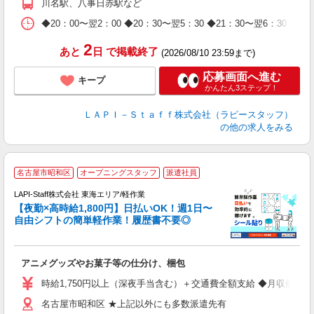
川名駅、八事日赤駅など
休
日
◆20：00〜翌2：00 ◆20：30〜翌5：30 ◆21：30〜
タ
2
あと
日
で掲載終了
(2026/08/10 23:59まで)
応募画面へ進む
キープ
かんたん3ステップ！
ＬＡＰＩ－Ｓｔａｆｆ株式会社（ラピースタッフ）
の他の求人をみる
名古屋市昭和区
オープニングスタッフ
派遣社員
時
LAPI-Staff株式会社 東海エリア/軽作業
【夜勤×高時給1,800円】日払いOK！週1日〜
自由シフトの簡単軽作業！履歴書不要◎
く
アニメグッズやお菓子等の仕分け、梱包
入
量
時給1,750円以上（深夜手当含む）＋交通費全額支給 ◆月収例 308,0
迎
名古屋市昭和区 ★上記以外にも多数派遣先有
給