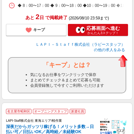
日
◆ 8：00〜17：00 ◆ 9：00〜18：00 ◆10：00〜1
タ
2
あと
日
で掲載終了
(2026/08/10 23:59まで)
応募画面へ進む
キープ
かんたん3ステップ！
ＬＡＰＩ－Ｓｔａｆｆ株式会社（ラピースタッフ）
の他の求人をみる
「キープ」とは？
気になるお仕事をワンクリックで保存
まとめてチェック＆まとめて応募も可能
会員登録無しで今すぐご利用いただけます
お
名古屋市昭和区
オープニングスタッフ
派遣社員
2
LAPI-Staff株式会社 東海エリア/軽作業
深夜だからガッツリ稼げる！メリット多数→日
払い可／日払いOK／高時給／未経験OK