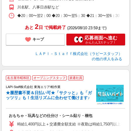
期
川名駅、八事日赤駅など
休
日
◆20：00〜翌2：00 ◆20：30〜翌5：30 ◆21：30〜
タ
2
あと
日
で掲載終了
(2026/08/10 23:59まで)
応募画面へ進む
キープ
かんたん3ステップ！
ＬＡＰＩ－Ｓｔａｆｆ株式会社（ラピースタッフ）
の他の求人をみる
名古屋市昭和区
オープニングスタッフ
派遣社員
LAPI-Staff株式会社 東海エリア/軽作業
★履歴書不要＆日払い可★「サクッと」も「ガ
ッツリ」も！生活リズムに合わせて働けます♪
リ
おもちゃ・玩具などの仕分け・シール貼り・梱包
入
量
時給1,400円以上＋交通費全額支給 ※夜勤は時給1,750円以上（深夜手
迎