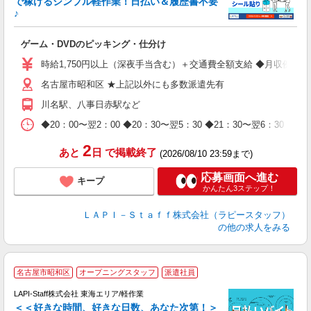
で稼げるシンプル軽作業！日払い＆履歴書不要
♪
か
ゲーム・DVDのピッキング・仕分け
入
量
時給1,750円以上（深夜手当含む）＋交通費全額支給 ◆月収例 308,0
迎
名古屋市昭和区 ★上記以外にも多数派遣先有
給
期
川名駅、八事日赤駅など
休
日
◆20：00〜翌2：00 ◆20：30〜翌5：30 ◆21：30〜
タ
2
あと
日
で掲載終了
(2026/08/10 23:59まで)
応募画面へ進む
キープ
かんたん3ステップ！
ＬＡＰＩ－Ｓｔａｆｆ株式会社（ラピースタッフ）
の他の求人をみる
名古屋市昭和区
オープニングスタッフ
派遣社員
LAPI-Staff株式会社 東海エリア/軽作業
＜＜好きな時間、好きな日数、あなた次第！＞