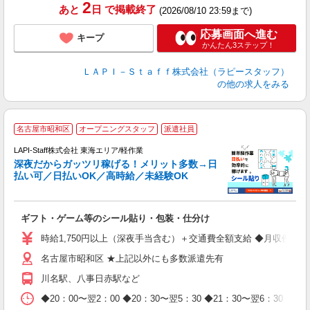
2
あと
日
で掲載終了
(2026/08/10 23:59まで)
応募画面へ進む
キープ
かんたん3ステップ！
ＬＡＰＩ－Ｓｔａｆｆ株式会社（ラピースタッフ）
の他の求人をみる
お
名古屋市昭和区
オープニングスタッフ
派遣社員
2
LAPI-Staff株式会社 東海エリア/軽作業
深夜だからガッツリ稼げる！メリット多数→日
払い可／日払いOK／高時給／未経験OK
よ
間
入
ギフト・ゲーム等のシール貼り・包装・仕分け
量
迎
時給1,750円以上（深夜手当含む）＋交通費全額支給 ◆月収例 308,0
給
名古屋市昭和区 ★上記以外にも多数派遣先有
期
休
川名駅、八事日赤駅など
日
タ
◆20：00〜翌2：00 ◆20：30〜翌5：30 ◆21：30〜