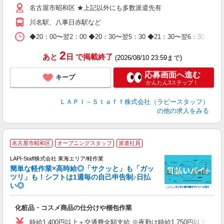
名古屋市昭和区 ★上記以外にも多数派遣先有
給
期
川名駅、八事日赤駅など
休
日
◆20：00〜翌2：00 ◆20：30〜翌5：30 ◆21：30〜
タ
2
あと
日
で掲載終了
(2026/08/10 23:59まで)
応募画面へ進む
キープ
かんたん3ステップ！
ＬＡＰＩ－Ｓｔａｆｆ株式会社（ラピースタッフ）
の他の求人をみる
名古屋市昭和区
オープニングスタッフ
派遣社員
LAPI-Staff株式会社 東海エリア/軽作業
簡単な軽作業×高時給◎「サクッと」も「ガッ
談
ツリ」も！シフトは1週毎の自己申告制♪日払
い◎
こ
化粧品・コスメ商品の仕分けや梱包作業
入
量
時給1,400円以上＋交通費全額支給 ※夜勤は時給1,750円以上（深夜手