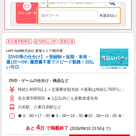
名古屋市昭和区
給与前払いOK
派遣社員
LAPI-Staff株式会社 東海エリア/軽作業
【DVD等の仕分け】＜登録制＞短期・単発・
週1日〜OK♪履歴書不要でスピード勤務！日払
い可◎
見
DVD・ゲームの仕分け・検品など
入
量
時給1,400円以上＋交通費全額支給 ※夜勤は時給1,750円以上（深夜手
迎
名古屋市昭和区 ★上記以外にも多数派遣先有
給
期
川名駅、八事日赤駅など
休
日
◆ 8：00〜17：00 ◆ 9：00〜18：00 ◆10：00〜1
タ
4
あと
日
で掲載終了
(2026/08/10 23:59まで)