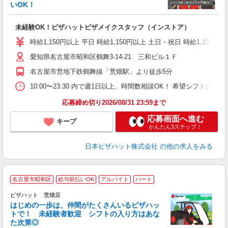
いOK！
う
だ
未経験OK！ピザハットピザメイクスタッフ（インストア）
友
躍
時給1,150円以上 平日 時給1,150円以上 土日・祝日 時給1,150円以
（
愛知県名古屋市昭和区鶴舞3-14-21 三和ビル１Ｆ
中
ル
名古屋市営地下鉄鶴舞線「荒畑駅」より徒歩5分
険
K
10:00〜23:30 内で週1日以上、時間数相談OK！ 希望シフト
（
応募締め切り2026/08/31 23:59まで
応募画面へ進む
キープ
かんたん3ステップ！
日本ピザハット株式会社
の他の求人をみる
名古屋市昭和区
給与前払いOK
アルバイト
パート
♪
ピザハット 荒畑店
はじめの一歩は、仲間がたくさんいるピザハッ
トで！ 未経験者歓迎 シフトの入り方はあな
れ
た次第◎