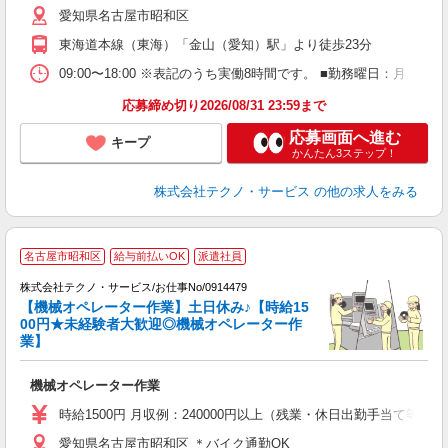
愛知県名古屋市昭和区
東海道本線（東海）「金山（愛知）駅」より徒歩23分
09:00〜18:00 ※表記のうち実働8時間です。 ■勤務曜日：月
応募締め切り2026/08/31 23:59まで
応募画面へ進む
キープ
かんたん3ステップ！
株式会社テクノ・サービス
の他の求人をみる
名古屋市昭和区
給与前払いOK
派遣社員
株式会社テクノ・サービス/お仕事No/0914479
【機械オペレーター作業】土日休み♪【時給15
00円★未経験者大歓迎◎機械オペレーター作
業】
す
機械オペレーター作業
履
高
時給1500円 月収例：240000円以上（残業・休日出勤手当て等が
愛知県名古屋市昭和区 ＊バイク通勤OK