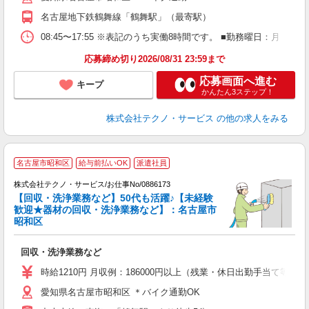
名古屋地下鉄鶴舞線「鶴舞駅」（最寄駅）
08:45〜17:55 ※表記のうち実働8時間です。 ■勤務曜日：月
応募締め切り2026/08/31 23:59まで
応募画面へ進む
キープ
かんたん3ステップ！
株式会社テクノ・サービス
の他の求人をみる
名古屋市昭和区
給与前払いOK
派遣社員
経
株式会社テクノ・サービス/お仕事No/0886173
【回収・洗浄業務など】50代も活躍♪【未経験
歓迎★器材の回収・洗浄業務など】：名古屋市
昭和区
国
回収・洗浄業務など
履
ミ
時給1210円 月収例：186000円以上（残業・休日出勤手当て等が
な
愛知県名古屋市昭和区 ＊バイク通勤OK
り