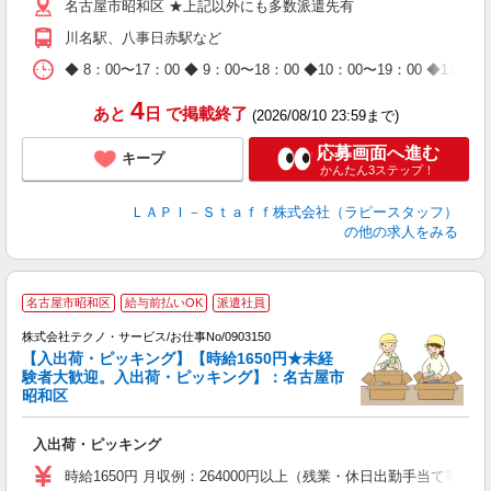
名古屋市昭和区 ★上記以外にも多数派遣先有
期
休
川名駅、八事日赤駅など
日
タ
◆ 8：00〜17：00 ◆ 9：00〜18：00 ◆10：00〜1
4
あと
日
で掲載終了
(2026/08/10 23:59まで)
応募画面へ進む
キープ
かんたん3ステップ！
ＬＡＰＩ－Ｓｔａｆｆ株式会社（ラピースタッフ）
の他の求人をみる
名古屋市昭和区
給与前払いOK
派遣社員
株式会社テクノ・サービス/お仕事No/0903150
【入出荷・ピッキング】【時給1650円★未経
験者大歓迎。入出荷・ピッキング】：名古屋市
昭和区
入出荷・ピッキング
履
ミ
時給1650円 月収例：264000円以上（残業・休日出勤手当て等が
休