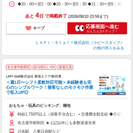
日
◆20：00〜翌2：00 ◆20：30〜翌5：30 ◆21：30〜
タ
4
あと
日
で掲載終了
(2026/08/10 23:59まで)
応募画面へ進む
キープ
かんたん3ステップ！
ＬＡＰＩ－Ｓｔａｆｆ株式会社（ラピースタッフ）
の他の求人をみる
名古屋市昭和区
給与前払いOK
派遣社員
LAPI-Staff株式会社 東海エリア/軽作業
＜週1日〜シフト柔軟対応可能＞未経験者も安
心のシンプルワーク！接客なしのモクモク作業
で収入UP◎
を
おもちゃ・玩具のピッキング、梱包
入
量
時給1,750円以上（深夜手当含む）＋交通費全額支給 ◆月収例 308,0
迎
名古屋市昭和区 ★上記以外にも多数派遣先有
給
期
川名駅、八事日赤駅など