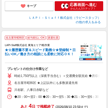
応募画面へ進む
キープ
かんたん3ステップ！
ＬＡＰＩ－Ｓｔａｆｆ株式会社（ラピースタッフ）
の他の求人をみる
名古屋市昭和区
給与前払いOK
派遣社員
LAPI-Staff株式会社 東海エリア/軽作業
★☆履歴書不要＆スピード勤務☆★登録制＊日
払いOK／働き方の相談にも柔軟に対応ＯＫ！
ト
プレゼントの仕分け作業など
入
量
時給1,750円以上（深夜手当含む）＋交通費全額支給 ◆月収例 308,0
迎
名古屋市昭和区 ★上記以外にも多数派遣先有
給
期
川名駅、八事日赤駅など
休
日
◆20：00〜翌2：00 ◆20：30〜翌5：30 ◆21：30〜
タ
4
あと
日
で掲載終了
(2026/08/10 23:59まで)