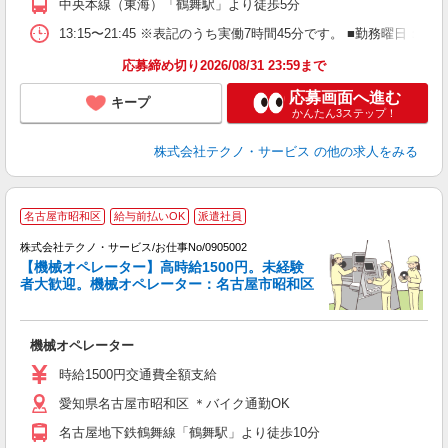
中央本線（東海）「鶴舞駅」より徒歩5分
13:15〜21:45 ※表記のうち実働7時間45分です。 ■勤務曜日
応募締め切り2026/08/31 23:59まで
応募画面へ進む
キープ
かんたん3ステップ！
株式会社テクノ・サービス
の他の求人をみる
名古屋市昭和区
給与前払いOK
派遣社員
株式会社テクノ・サービス/お仕事No/0905002
【機械オペレーター】高時給1500円。未経験
者大歓迎。機械オペレーター：名古屋市昭和区
ー
機械オペレーター
履
高
時給1500円交通費全額支給
愛知県名古屋市昭和区 ＊バイク通勤OK
名古屋地下鉄鶴舞線「鶴舞駅」より徒歩10分