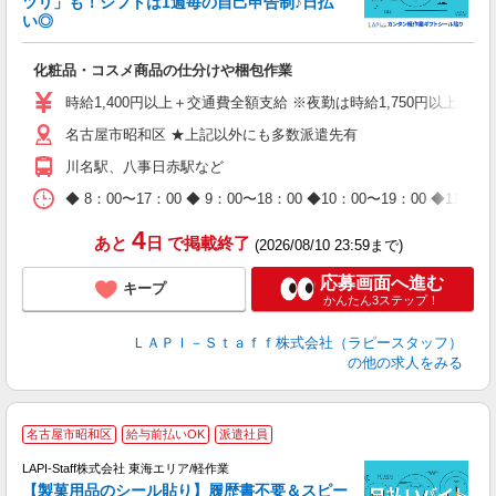
ツリ」も！シフトは1週毎の自己申告制♪日払
い◎
こ
化粧品・コスメ商品の仕分けや梱包作業
入
量
時給1,400円以上＋交通費全額支給 ※夜勤は時給1,750円以上（深夜手
迎
名古屋市昭和区 ★上記以外にも多数派遣先有
給
期
川名駅、八事日赤駅など
休
日
◆ 8：00〜17：00 ◆ 9：00〜18：00 ◆10：00〜1
タ
4
あと
日
で掲載終了
(2026/08/10 23:59まで)
応募画面へ進む
キープ
かんたん3ステップ！
ＬＡＰＩ－Ｓｔａｆｆ株式会社（ラピースタッフ）
の他の求人をみる
名古屋市昭和区
給与前払いOK
派遣社員
LAPI-Staff株式会社 東海エリア/軽作業
【製菓用品のシール貼り】履歴書不要＆スピー