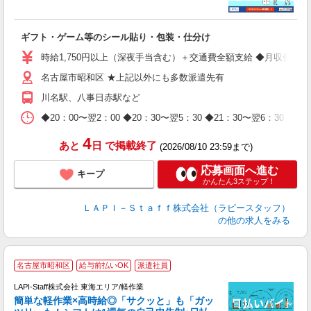
よ
間
入
ギフト・ゲーム等のシール貼り・包装・仕分け
量
迎
時給1,750円以上（深夜手当含む）＋交通費全額支給 ◆月収例 308,0
給
名古屋市昭和区 ★上記以外にも多数派遣先有
期
休
川名駅、八事日赤駅など
日
タ
◆20：00〜翌2：00 ◆20：30〜翌5：30 ◆21：30〜
4
あと
日
で掲載終了
(2026/08/10 23:59まで)
応募画面へ進む
キープ
かんたん3ステップ！
ＬＡＰＩ－Ｓｔａｆｆ株式会社（ラピースタッフ）
の他の求人をみる
名古屋市昭和区
給与前払いOK
派遣社員
LAPI-Staff株式会社 東海エリア/軽作業
簡単な軽作業×高時給◎「サクッと」も「ガッ
談