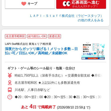
応募画面へ進む
キープ
かんたん3ステップ！
ＬＡＰＩ－Ｓｔａｆｆ株式会社（ラピースタッフ）
の他の求人をみる
お
名古屋市昭和区
給与前払いOK
派遣社員
2
LAPI-Staff株式会社 東海エリア/軽作業
深夜だからガッツリ稼げる！メリット多数→日
払い可／日払いOK／高時給／未経験OK
よ
間
入
ギフト・ゲーム等のシール貼り・包装・仕分け
量
迎
時給1,750円以上（深夜手当含む）＋交通費全額支給 ◆月収例 308,0
給
名古屋市昭和区 ★上記以外にも多数派遣先有
期
休
川名駅、八事日赤駅など
日
タ
◆20：00〜翌2：00 ◆20：30〜翌5：30 ◆21：30〜
4
あと
日
で掲載終了
(2026/08/10 23:59まで)