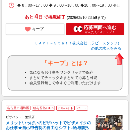
日
◆ 8：00〜17：00 ◆ 9：00〜18：00 ◆10：00〜1
タ
4
あと
日
で掲載終了
(2026/08/10 23:59まで)
応募画面へ進む
キープ
かんたん3ステップ！
ＬＡＰＩ－Ｓｔａｆｆ株式会社（ラピースタッフ）
の他の求人をみる
「キープ」とは？
気になるお仕事をワンクリックで保存
まとめてチェック＆まとめて応募も可能
会員登録無しで今すぐご利用いただけます
名古屋市昭和区
給与前払いOK
アルバイト
パート
ピザハット 荒畑店
メリットいっぱいのピザハットでピザメイクの
お仕事★自己申告制の自由なシフト♪給与前払