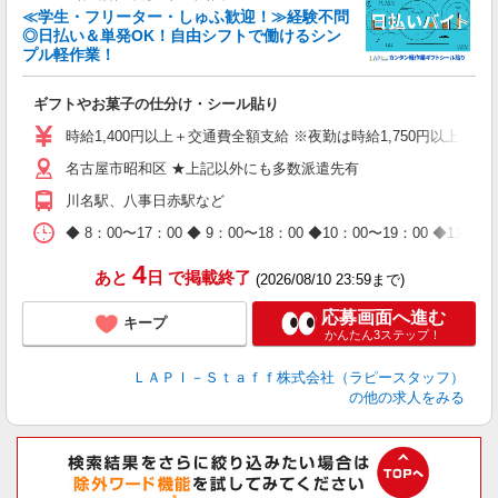
≪学生・フリーター・しゅふ歓迎！≫経験不問
相
◎日払い＆単発OK！自由シフトで働けるシン
プル軽作業！
見
ギフトやお菓子の仕分け・シール貼り
入
量
時給1,400円以上＋交通費全額支給 ※夜勤は時給1,750円以上（深夜手
迎
名古屋市昭和区 ★上記以外にも多数派遣先有
給
期
川名駅、八事日赤駅など
休
日
◆ 8：00〜17：00 ◆ 9：00〜18：00 ◆10：00〜1
タ
4
あと
日
で掲載終了
(2026/08/10 23:59まで)
応募画面へ進む
キープ
かんたん3ステップ！
ＬＡＰＩ－Ｓｔａｆｆ株式会社（ラピースタッフ）
の他の求人をみる