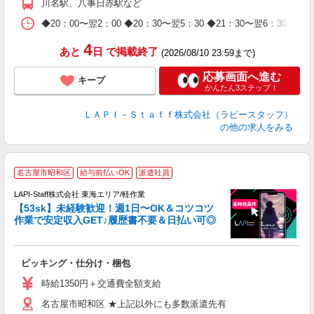
川名駅、八事日赤駅など
休
日
◆20：00〜翌2：00 ◆20：30〜翌5：30 ◆21：30〜
タ
4
あと
日
で掲載終了
(2026/08/10 23:59まで)
応募画面へ進む
キープ
かんたん3ステップ！
ＬＡＰＩ－Ｓｔａｆｆ株式会社（ラピースタッフ）
の他の求人をみる
名古屋市昭和区
給与前払いOK
派遣社員
LAPI-Staff株式会社 東海エリア/軽作業
軟
【53sk】未経験歓迎！週1日〜OK＆コツコツ
作業で安定収入GET♪履歴書不要＆日払い可◎
ま
入
ピッキング・仕分け・梱包
躍
払
時給1350円＋交通費全額支給
限
名古屋市昭和区 ★上記以外にも多数派遣先有
由