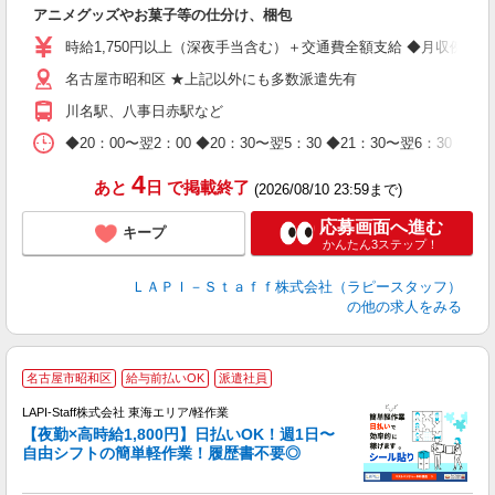
く
アニメグッズやお菓子等の仕分け、梱包
入
量
時給1,750円以上（深夜手当含む）＋交通費全額支給 ◆月収例 308,0
迎
名古屋市昭和区 ★上記以外にも多数派遣先有
給
期
川名駅、八事日赤駅など
休
日
◆20：00〜翌2：00 ◆20：30〜翌5：30 ◆21：30〜
タ
4
あと
日
で掲載終了
(2026/08/10 23:59まで)
応募画面へ進む
キープ
かんたん3ステップ！
ＬＡＰＩ－Ｓｔａｆｆ株式会社（ラピースタッフ）
の他の求人をみる
名古屋市昭和区
給与前払いOK
派遣社員
時
LAPI-Staff株式会社 東海エリア/軽作業
【夜勤×高時給1,800円】日払いOK！週1日〜
自由シフトの簡単軽作業！履歴書不要◎