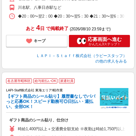
期
川名駅、八事日赤駅など
休
日
◆20：00〜翌2：00 ◆20：30〜翌5：30 ◆21：30〜
タ
4
あと
日
で掲載終了
(2026/08/10 23:59まで)
応募画面へ進む
キープ
かんたん3ステップ！
ＬＡＰＩ－Ｓｔａｆｆ株式会社（ラピースタッフ）
の他の求人をみる
名古屋市昭和区
給与前払いOK
派遣社員
LAPI-Staff株式会社 東海エリア/軽作業
【ギフト商品のシール貼り】履歴書なしでパパ
っと応募OK！スピード勤務可◎日払い・週払
い、全部OK！
入
ギフト商品のシール貼り、仕分け
量
迎
時給1,400円以上＋交通費全額支給 ※夜勤は時給1,750円以上（深夜手
給