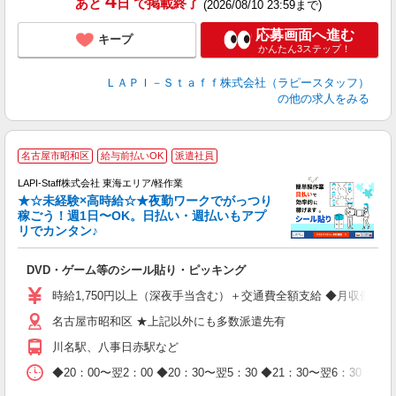
4
あと
日
で掲載終了
(2026/08/10 23:59まで)
応募画面へ進む
キープ
かんたん3ステップ！
ＬＡＰＩ－Ｓｔａｆｆ株式会社（ラピースタッフ）
の他の求人をみる
名古屋市昭和区
給与前払いOK
派遣社員
LAPI-Staff株式会社 東海エリア/軽作業
★☆未経験×高時給☆★夜勤ワークでがっつり
稼ごう！週1日〜OK。日払い・週払いもアプ
リでカンタン♪
ン
DVD・ゲーム等のシール貼り・ピッキング
入
量
時給1,750円以上（深夜手当含む）＋交通費全額支給 ◆月収例 308,0
迎
名古屋市昭和区 ★上記以外にも多数派遣先有
給
期
川名駅、八事日赤駅など
休
日
◆20：00〜翌2：00 ◆20：30〜翌5：30 ◆21：30〜
タ