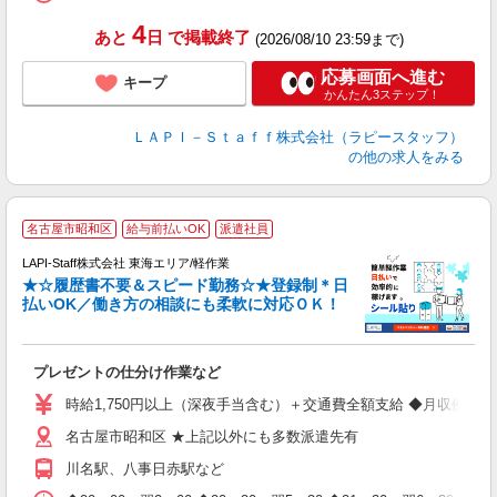
タ
4
あと
日
で掲載終了
(2026/08/10 23:59まで)
応募画面へ進む
キープ
かんたん3ステップ！
ＬＡＰＩ－Ｓｔａｆｆ株式会社（ラピースタッフ）
の他の求人をみる
名古屋市昭和区
給与前払いOK
派遣社員
LAPI-Staff株式会社 東海エリア/軽作業
★☆履歴書不要＆スピード勤務☆★登録制＊日
払いOK／働き方の相談にも柔軟に対応ＯＫ！
ト
プレゼントの仕分け作業など
入
量
時給1,750円以上（深夜手当含む）＋交通費全額支給 ◆月収例 308,0
迎
名古屋市昭和区 ★上記以外にも多数派遣先有
給
期
川名駅、八事日赤駅など
休