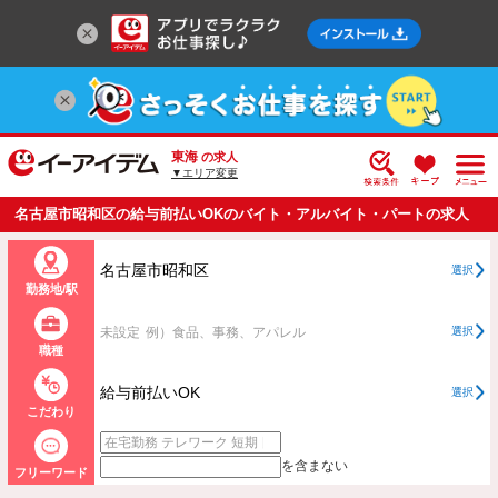
東海
の求人
▼エリア変更
名古屋市昭和区の給与前払いOKのバイト・アルバイト・パートの求人
情報一覧
名古屋市昭和区
選択
勤務地/駅
未設定
例）食品、事務、アパレル
選択
職種
給与前払いOK
選択
こだわり
を含まない
フリーワード