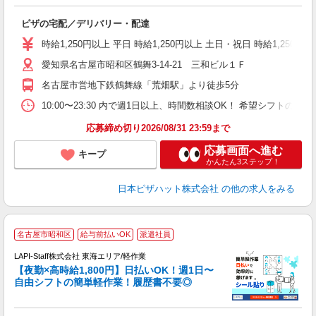
友
躍
ピザの宅配／デリバリー・配達
（
中
時給1,250円以上 平日 時給1,250円以上 土日・祝日 時給1,250円以
ル
愛知県名古屋市昭和区鶴舞3-14-21 三和ビル１Ｆ
険
K
名古屋市営地下鉄鶴舞線「荒畑駅」より徒歩5分
（
10:00〜23:30 内で週1日以上、時間数相談OK！ 希望シフト
応募締め切り2026/08/31 23:59まで
応募画面へ進む
キープ
かんたん3ステップ！
日本ピザハット株式会社
の他の求人をみる
名古屋市昭和区
給与前払いOK
派遣社員
時
LAPI-Staff株式会社 東海エリア/軽作業
【夜勤×高時給1,800円】日払いOK！週1日〜
自由シフトの簡単軽作業！履歴書不要◎