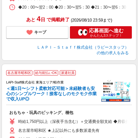
休
日
◆20：00〜翌2：00 ◆20：30〜翌5：30 ◆21：30〜
タ
4
あと
日
で掲載終了
(2026/08/10 23:59まで)
応募画面へ進む
キープ
かんたん3ステップ！
ＬＡＰＩ－Ｓｔａｆｆ株式会社（ラピースタッフ）
の他の求人をみる
名古屋市昭和区
給与前払いOK
派遣社員
LAPI-Staff株式会社 東海エリア/軽作業
＜週1日〜シフト柔軟対応可能＞未経験者も安
心のシンプルワーク！接客なしのモクモク作業
で収入UP◎
を
おもちゃ・玩具のピッキング、梱包
入
量
時給1,750円以上（深夜手当含む）＋交通費全額支給 ◆月収例 308,0
迎
名古屋市昭和区 ★上記以外にも多数派遣先有
給
期