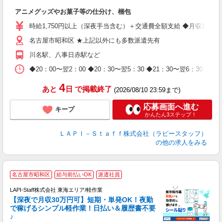
く
アニメグッズやお菓子等の仕分け、梱包
入
量
時給1,750円以上（深夜手当含む）＋交通費全額支給 ◆月収例 308,0
迎
名古屋市昭和区 ★上記以外にも多数派遣先有
給
期
川名駅、八事日赤駅など
休
日
◆20：00〜翌2：00 ◆20：30〜翌5：30 ◆21：30〜
タ
4
あと
日
で掲載終了
(2026/08/10 23:59まで)
応募画面へ進む
キープ
かんたん3ステップ！
ＬＡＰＩ－Ｓｔａｆｆ株式会社（ラピースタッフ）
の他の求人をみる
名古屋市昭和区
給与前払いOK
派遣社員
で
LAPI-Staff株式会社 東海エリア/軽作業
【深夜で月収30万円可】短期・単発OK！夜勤
で稼げるシンプル軽作業！日払い＆履歴書不要
♪