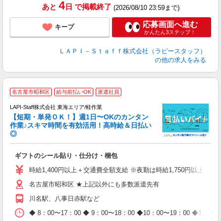
4
あと
日
で掲載終了
(2026/08/10 23:59まで)
応募画面へ進む
キープ
かんたん3ステップ！
ＬＡＰＩ－Ｓｔａｆｆ株式会社（ラピースタッフ）
の他の求人をみる
＼
名古屋市昭和区
給与前払いOK
派遣社員
LAPI-Staff株式会社 東海エリア/軽作業
【短期・単発ＯＫ！】週1日〜OKのカンタン
作業♪スキマ時間を有効活用！高時給＆日払い
◎
時
ギフトのシール貼り・仕分け・梱包
入
量
時給1,400円以上＋交通費全額支給 ※夜勤は時給1,750円以上（深夜手
迎
名古屋市昭和区 ★上記以外にも多数派遣先有
給
期
川名駅、八事日赤駅など
休
日
◆ 8：00〜17：00 ◆ 9：00〜18：00 ◆10：00〜1
タ