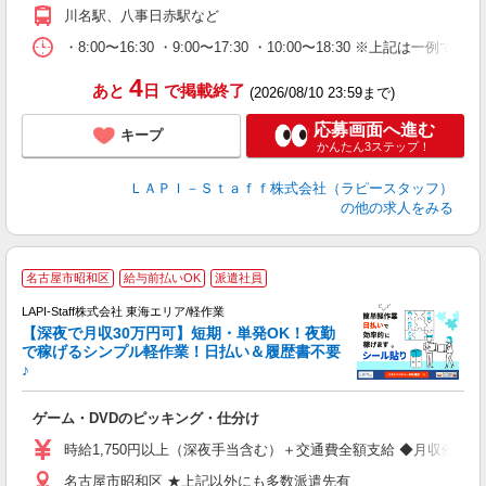
色
川名駅、八事日赤駅など
通
・8:00〜16:30 ・9:00〜17:30 ・10:00〜18:
4
あと
日
で掲載終了
(2026/08/10 23:59まで)
応募画面へ進む
キープ
かんたん3ステップ！
ＬＡＰＩ－Ｓｔａｆｆ株式会社（ラピースタッフ）
の他の求人をみる
名古屋市昭和区
給与前払いOK
派遣社員
で
LAPI-Staff株式会社 東海エリア/軽作業
【深夜で月収30万円可】短期・単発OK！夜勤
で稼げるシンプル軽作業！日払い＆履歴書不要
♪
か
ゲーム・DVDのピッキング・仕分け
入
量
時給1,750円以上（深夜手当含む）＋交通費全額支給 ◆月収例 308,0
迎
名古屋市昭和区 ★上記以外にも多数派遣先有
給