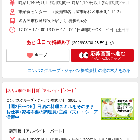
歓
時給1,140円以上 試用期間中 時給1,140円以上(試用期間2ヶ月
～
東給食センター （愛知県名古屋市昭和区車田町1-14-2）
用
務
名古屋市桜通線吹上駅より 徒歩約4分
早
12:00〜17：00 13:00〜17：00 1日4時間〜OK、平日（土日
1
あと
日
で掲載終了
(2026/08/08 23:59まで)
応募画面へ進む
キープ
かんたん3ステップ！
コンパスグループ・ジャパン株式会社
の他の求人をみる
名古屋市昭和区
朝
アルバイト
パート
コンパスグループ・ジャパン株式会社 39615_p
く
【週3日〜OK】日頃の料理スキルをそのまま
お仕事♪資格不要の調理員♪主婦（夫）・シニア
活躍中
大
調理員【アルバイト・パート】
入
歓