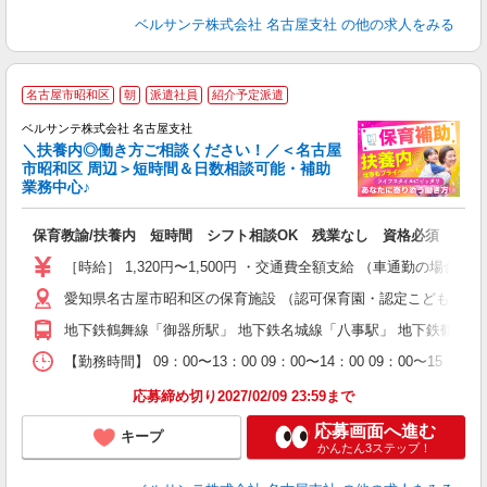
ベルサンテ株式会社 名古屋支社
の他の求人をみる
名古屋市昭和区
朝
派遣社員
紹介予定派遣
迎
ベルサンテ株式会社 名古屋支社
部
＼扶養内◎働き方ご相談ください！／＜名古屋
市昭和区 周辺＞短時間＆日数相談可能・補助
業務中心♪
い
保育教諭/扶養内 短時間 シフト相談OK 残業なし 資格必須
入
り
［時給］ 1,320円〜1,500円 ・交通費全額支給 （車通勤の場
主
愛知県名古屋市昭和区の保育施設 （認可保育園・認定こども園・
中
休
地下鉄鶴舞線「御器所駅」 地下鉄名城線「八事駅」 地下鉄鶴舞
社
K
【勤務時間】 09：00〜13：00 09：00〜14：00 09
応募締め切り2027/02/09 23:59まで
応募画面へ進む
キープ
かんたん3ステップ！