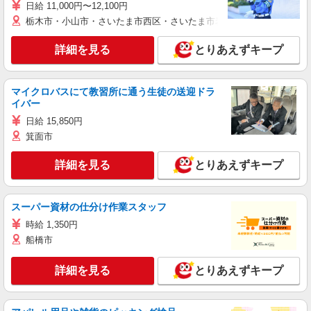
日給 11,000円〜12,100円
栃木市・小山市・さいたま市西区・さいたま市岩槻区・久喜市・蓮田
詳細を見る
とりあえずキープ
マイクロバスにて教習所に通う生徒の送迎ドラ
イバー
日給 15,850円
箕面市
詳細を見る
とりあえずキープ
スーパー資材の仕分け作業スタッフ
時給 1,350円
船橋市
詳細を見る
とりあえずキープ