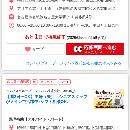
時給1,350円以上 試用期間中 時給1,350円以上(試用期間2ヶ月
～
アリア八雲・山手通 （愛知県名古屋市昭和区八雲町54-2 3階厨
用
O
名古屋市名城線名古屋大学駅より 徒歩約4分
朝
ま
06:00〜15:00 10:00〜19:00 1日4時間〜OK、平日と土日の内
1
あと
日
で掲載終了
(2026/08/08 23:59まで)
応募画面へ進む
キープ
かんたん3ステップ！
コンパスグループ・ジャパン株式会社
の他の求人をみる
名古屋市昭和区
朝
アルバイト
パート
コンパスグループ・ジャパン株式会社 39615_p
く
【週2日〜OK】主婦（夫）・シニアスタッフ
がメインで活躍中♪シフト相談OK♪
大
調理補助【アルバイト・パート】
入
歓
時給1,150円以上 試用期間中 時給1,150円以上(試用期間2ヶ月