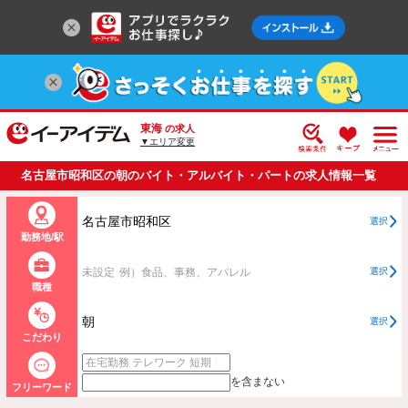
東海
の求人
▼エリア変更
名古屋市昭和区の朝のバイト・アルバイト・パートの求人情報一覧
名古屋市昭和区
選択
勤務地/駅
未設定
例）食品、事務、アパレル
選択
職種
朝
選択
こだわり
を含まない
フリーワード