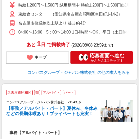
歓
時給1,200円〜1,500円 試用期間中 時給1,200円〜1,500円(
～
東給食センター （愛知県名古屋市昭和区車田町1-14-2）
用
退
名古屋市桜通線吹上駅より 徒歩約4分
煙
04:00〜13:00 5：00〜14:00 1日4時間〜OK、平日（土日除
1
あと
日
で掲載終了
(2026/08/08 23:59まで)
応募画面へ進む
キープ
かんたん3ステップ！
コンパスグループ・ジャパン株式会社
の他の求人をみる
名古屋市昭和区
朝
アルバイト
パート
コンパスグループ・ジャパン株式会社 21543_p
く
【事務／アルバイト・パート】夏休み、冬休み
などの長期休暇あり！プライベートも充実！
大
事務【アルバイト・パート】
入