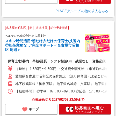
かんたん3ステップ！
PLAGEグループ
の他の求人をみる
名古屋市昭和区
朝
派遣社員
紹介予定派遣
迎
ベルサンテ株式会社 名古屋支社
部
スキマ時間活用*朝だけ夕だけの保育士/扶養内
1
◎担任業務なし*完全サポート＜名古屋市昭和
ン
区 周辺＞
す
入
保育士/扶養内 早朝/延長 シフト相談OK 残業なし 資格必須
り
主
［時給］ 1,320円〜1,500円 ・交通費全額支給 （車通勤の場
中
愛知県名古屋市昭和区の保育施設 （認可保育園・認定こども園・
休
社
地下鉄鶴舞線「御器所駅」 地下鉄名城線「八事駅」 地下鉄鶴舞
K
【勤務時間】 ◎早朝 07：00〜09：00 ◎延長 17：00〜
応募締め切り2027/02/09 23:59まで
応募画面へ進む
キープ
かんたん3ステップ！