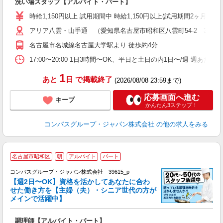
洗い場スタッフ【アルバイト・パート】
入
歓
時給1,150円以上 試用期間中 時給1,150円以上(試用期間2ヶ月
～
アリア八雲・山手通 （愛知県名古屋市昭和区八雲町54-2 3階厨
用
2
名古屋市名城線名古屋大学駅より 徒歩約4分
内
な
17:00〜20:00 1日3時間〜OK、平日と土日の内1日〜/週 週あた
1
あと
日
で掲載終了
(2026/08/08 23:59まで)
応募画面へ進む
キープ
かんたん3ステップ！
コンパスグループ・ジャパン株式会社
の他の求人をみる
名古屋市昭和区
朝
アルバイト
パート
コンパスグループ・ジャパン株式会社 39615_p
く
【週2日〜OK】資格を活かしてあなたに合わ
せた働き方を【主婦（夫）・シニア世代の方が
メインで活躍中】
大
調理師【アルバイト・パート】