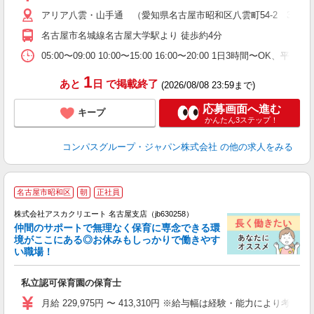
～
アリア八雲・山手通 （愛知県名古屋市昭和区八雲町54-2 3階厨
用
2
名古屋市名城線名古屋大学駅より 徒歩約4分
内
な
05:00〜09:00 10:00〜15:00 16:00〜20:00 1日3時間〜
1
あと
日
で掲載終了
(2026/08/08 23:59まで)
応募画面へ進む
キープ
かんたん3ステップ！
コンパスグループ・ジャパン株式会社
の他の求人をみる
名古屋市昭和区
朝
正社員
株式会社アスカクリエート 名古屋支店（jb630258）
仲間のサポートで無理なく保育に専念できる環
境がここにある◎お休みもしっかりで働きやす
い職場！
面
私立認可保育園の保育士
入
不
月給 229,975円 〜 413,310円 ※給与幅は経験・能力
あ