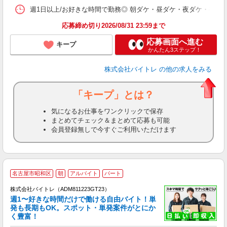
髪
週1日以上/お好きな時間で勤務◎ 朝ダケ・昼ダケ・夜ダケ・夜勤など、 ご自
応募締め切り2026/08/31 23:59まで
応募画面へ進む
キープ
かんたん3ステップ！
株式会社バイトレ
の他の求人をみる
「キープ」とは？
気になるお仕事をワンクリックで保存
まとめてチェック＆まとめて応募も可能
会員登録無しで今すぐご利用いただけます
名古屋市昭和区
朝
アルバイト
パート
株式会社バイトレ（ADM811223GT23）
週1〜好きな時間だけで働ける自由バイト！単
発も長期もOK。スポット・単発案件がとにか
も
く豊富！