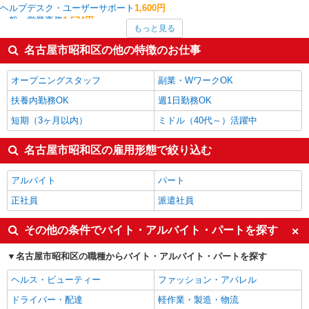
ヘルプデスク・ユーザーサポート
1,600円
一般・営業事務
1,574円
もっと見る
その他販売・サービス
1,550円
経理・人事・労務・総務・法務
1,550円
名古屋市昭和区の他の特徴のお仕事
金融・貿易事務
1,550円
受付・秘書
1,540円
オープニングスタッフ
副業・WワークOK
名古屋市昭和区の他の職種の平均時給を見る
扶養内勤務OK
週1日勤務OK
短期（3ヶ月以内）
ミドル（40代～）活躍中
名古屋市昭和区の雇用形態で絞り込む
アルバイト
パート
正社員
派遣社員
その他の条件でバイト・アルバイト・パートを探す
名古屋市昭和区の職種からバイト・アルバイト・パートを探す
ヘルス・ビューティー
ファッション・アパレル
ドライバー・配達
軽作業・製造・物流