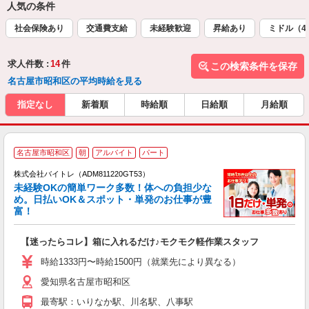
人気の条件
社会保険あり
交通費支給
未経験歓迎
昇給あり
ミドル（4
求人件数 :
14
件
この検索条件を保存
名古屋市昭和区の平均時給を見る
指定なし
新着順
時給順
日給順
月給順
名古屋市昭和区
朝
アルバイト
パート
株式会社バイトレ（ADM811220GT53）
未経験OKの簡単ワーク多数！体への負担少な
め。日払いOK＆スポット・単発のお仕事が豊
富！
ス
ロ
【迷ったらコレ】箱に入れるだけ♪モクモク軽作業スタッフ
即
活
時給1333円〜時給1500円（就業先により異なる）
（
愛知県名古屋市昭和区
短
K
最寄駅：いりなか駅、川名駅、八事駅
日