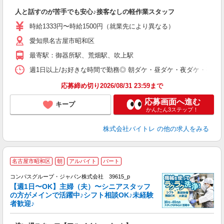
気
人と話すのが苦手でも安心♪接客なしの軽作業スタッフ
即
活
時給1333円〜時給1500円（就業先により異なる）
（
愛知県名古屋市昭和区
短
K
最寄駅：御器所駅、荒畑駅、吹上駅
日
髪
週1日以上/お好きな時間で勤務◎ 朝ダケ・昼ダケ・夜ダケ・夜勤など、 ご自
応募締め切り2026/08/31 23:59まで
応募画面へ進む
キープ
かんたん3ステップ！
株式会社バイトレ
の他の求人をみる
名古屋市昭和区
朝
アルバイト
パート
コンパスグループ・ジャパン株式会社 39615_p
く
【週1日〜OK】主婦（夫）〜シニアスタッフ
の方がメインで活躍中♪シフト相談OK♪未経験
者歓迎♪
大