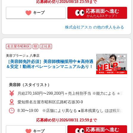
応募締め切り2026/08/18 23:59まで
応募画面へ進む
キープ
かんたん3ステップ！
株式会社アスカ
の他の求人をみる
名古屋市昭和区
朝
正社員
美容プラージュ 八事店
［美容師免許必須］美容師積極採用中★高待遇
＆安定！動画オペレーションマニュアルあり！
募
給
歩
美容師（スタイリスト）
入
資
月給270,160円〜299,200円＋売上特別手当 ※能力による ★
ブ
愛知県名古屋市昭和区広路町石坂30-9
自
ク
8:30〜19:00 ※店舗により異なる ●基本残業なし ほぼ残業
あ
応募締め切り2026/08/31 23:59まで
支
応募画面へ進む
キープ