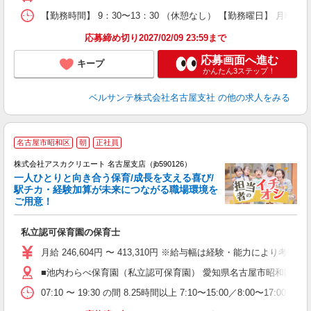
上
【勤務時間】 9：30〜13：30 （休憩なし） 【勤務曜日】 月曜
応募締め切り2027/02/09 23:59まで
応募画面へ進む
キープ
かんたん3ステップ！
ベルサンテ株式会社名古屋支社
の他の求人をみる
名古屋市昭和区
朝
正社員
株式会社アスカクリエート 名古屋支店（jb590126）
一人ひとりと向き合う保育/成長を支える喜び/
駅チカ・経験加算が未来につながる職場環境を
ご用意！
面
私立認可保育園の保育士
入
不
月給 246,604円 〜 413,310円 ※給与幅は経験・能力に
ボ
■池内わらべ保育園（私立認可保育園） 愛知県名古屋市昭和区明月町
ぼ
07:10 〜 19:30 の間 8.25時間以上 7:10〜15:00／8:0
制