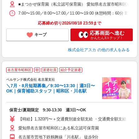
■まつかぜ保育園（私立認可保育園） 愛知県名古屋市昭和区松風町
支
7:00〜15:00／8:00〜17:00／11:00〜19:00 休憩
セ
応募締め切り2026/08/18 23:59まで
応募画面へ進む
キープ
かんたん3ステップ！
株式会社アスカ
の他の求人をみる
名古屋市昭和区
朝
派遣社員
紹介予定派遣
①
ベルサンテ株式会社 名古屋支社
＼7月・8月短期募集／9:30〜13:30｜週3日〜
OK｜保育補助スタッフ｜昭和区・川名駅
る
入
保育士/夏期限定 9:30-13:30 週3日〜OK
活
～
【時給】1,320円〜＋交通費別途全額支給 ・交通費全額支給 （
あ
愛知県名古屋市昭和区にある私立認可保育園
日
扶
名古屋市営地下鉄鶴舞線「川名駅」 徒歩9分