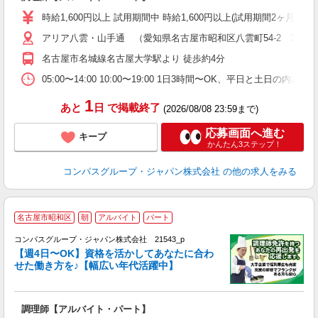
入
歓
時給1,600円以上 試用期間中 時給1,600円以上(試用期間2ヶ月
～
アリア八雲・山手通 （愛知県名古屋市昭和区八雲町54-2 3階厨
用
週
名古屋市名城線名古屋大学駅より 徒歩約4分
内
業
05:00〜14:00 10:00〜19:00 1日3時間〜OK、平日と土日の内
1
あと
日
で掲載終了
(2026/08/08 23:59まで)
応募画面へ進む
キープ
かんたん3ステップ！
コンパスグループ・ジャパン株式会社
の他の求人をみる
名古屋市昭和区
朝
アルバイト
パート
コンパスグループ・ジャパン株式会社 21543_p
く
【週4日〜OK】資格を活かしてあなたに合わ
せた働き方を♪【幅広い年代活躍中】
大
調理師【アルバイト・パート】
入