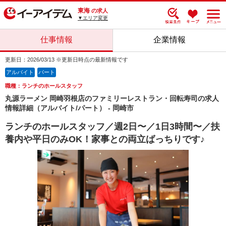
東海
の求人
▼エリア変更
仕事情報
企業情報
更新日：2026/03/13 ※更新日時点の最新情報です
アルバイト
パート
職種：ランチのホールスタッフ
丸源ラーメン 岡崎羽根店のファミリーレストラン・回転寿司の求人
情報詳細（アルバイト/パート） - 岡崎市
ランチのホールスタッフ／週2日〜／1日3時間〜／扶
養内や平日のみOK！家事との両立ばっちりです♪