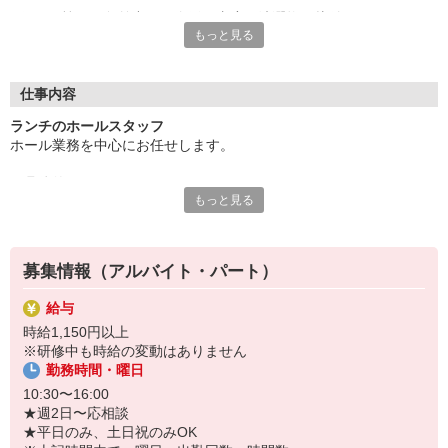
何かと忙しい午前中や、夕飯の支度や洗濯物の片付けがはじまる
もっと見る
夕方はフリー。
平日のみOKなど、家事との兼ね合いばっちりのパート・アルバ
イトがここにあります。
短時間ワークだから、扶養控除内でのお仕事をお考えの方にもお
仕事内容
ススメですよ。
ランチのホールスタッフ
ホール業務を中心にお任せします。
実際に、家のことや子育てを優先しながら活躍する主婦スタッフ
が多数活躍中◎
▼具体的には・・・
あなたも週2日から気軽にチャレンジしてみませんか？
もっと見る
◎接客
面接もお子様と一緒でOKなので、お気軽にお問い合わせくださ
◎お料理提供
い。
◎テーブルの片付け など
もちろん、フリーターさんや土日の休校日に働きたい学生さんも
歓迎です。
募集情報（アルバイト・パート）
▼活躍中のスタッフは？
シングルママやベテランママなど、幅広いメンバーが子育てと両立
給与
しながら活躍しています。
時給1,150円以上
中には長くブランクがあったスタッフも。
※研修中も時給の変動はありません
年齢や経験に関わらず働きやすい職場ですのでご安心ください。
勤務時間・曜日
『丸源ラーメン』について
10:30〜16:00
年齢問わず、多くのお客様に愛されるラーメン店。
★週2日〜応相談
こだわりの本格的なラーメンを提供する『丸源ラーメン』。
★平日のみ、土日祝のみOK