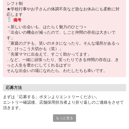
シフト制
★学校行事やお子さんの体調不良など急なお休みにも柔軟に対
応します
備考
＜新しい出会いも、はたらく魅力のひとつ＞
「出会いの機会が減ったので、しごと仲間の存在は大きいで
す」
「家庭のグチも、笑いのネタになったり。そんな場所があるっ
て、けっこう大切かも（笑）」
「先輩ママに出会えて、すごく助かってます」
...など、一緒に頑張ったり、笑ったりできる仲間の存在は、き
っと人生を豊かにしてくれるはず☆
そんな出会いの場になれたら、わたしたちも幸いです。
応募方法
まずは「応募する」ボタンよりエントリーください。
エントリー確認後、店舗採用担当者より折り返しのご連絡をさせて
頂きます。
もっと見る
＜お電話の場合＞
お電話でのご応募・お問合せもお待ちしております。