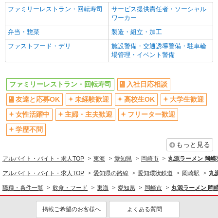
ファミリーレストラン・回転寿司
サービス提供責任者・ソーシャル
ワーカー
弁当・惣菜
製造・組立・加工
ファストフード・デリ
施設警備・交通誘導警備・駐車輪
場管理・イベント警備
ファミリーレストラン・回転寿司
入社日応相談
友達と応募OK
未経験歓迎
高校生OK
大学生歓迎
女性活躍中
主婦・主夫歓迎
フリーター歓迎
学歴不問
もっと見る
アルバイト・バイト・求人TOP
東海
愛知県
岡崎市
丸源ラーメン 岡
アルバイト・バイト・求人TOP
愛知県の路線
愛知環状鉄道
岡崎駅
丸
職種・条件一覧
飲食・フード
東海
愛知県
岡崎市
丸源ラーメン 岡
掲載ご希望のお客様へ
よくある質問