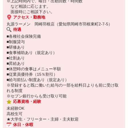
提供している＜肉そば＞は、当店の看板メニューで多くの方に愛さ
※上記時間内で、曜日・出勤回数・時間数
れています。
など相談に応じます。
お座敷・カウンター・テーブル席を用意している店内は、人数・用
面接時にご相談下さい。
途に応じて利用できる仕様となっており、シングル・カップル・フ
アクセス・勤務地
ァミリー層、幅広い客層をお迎えできる体制が万全です。
丸源ラーメン 岡崎羽根店（愛知県岡崎市羽根東町2-7-5）
待遇
■各種社会保険完備
■制服貸与
■研修あり
■食事補助あり（規定あり）
■社割あり
■昇給あり
■休憩時の食事はメニュー半額
■従業員優待券（15％割引）
■給与前払い制度あり（規定あり）
※登録すると既に働いた給与の一部を給料日よりも前に受け取
れる制度
※セブン銀行からも受け取り可能
応募資格・経験
未経験OK
高校生可
★大学生・フリーター・主婦・主夫歓迎
休日・休暇