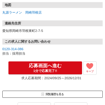
仕事や待遇のこと等、気になる点やご質問がございましたらお気軽
にどうぞ。
地図
丸源ラーメン 岡崎羽根店
【個人情報の取扱いについて】
ご応募にあたってご提供頂いた個人情報は、「採用選考時の判断」
「応募者の方へのご連絡」「採用後の人事・労務業務における使
連絡先住所
用」の目的のためにのみ利用致します。
愛知県岡崎市羽根東町2-7-5
この求人に関するお問い合わせ
0120-314-086
担当：採用担当
応募画面へ進む
1分で応募完了!!
キープ
求人応募期間：2024/09/25～2026/12/31
閲覧履歴を見る