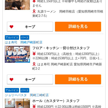
時給1,150円以上 ※研修中も時給の変動はあり
ません
丸源ラーメン 岡崎羽根店（愛知県岡崎市羽根
東町2-7-5）
詳細を見る
キープ
アルバイト
パート
はま寿司 岡崎戸崎新町店
フロア・キッチン・切り付けスタッフ
時給1230円以上（高校生：時給1200円以上）
※22時以降：時給1538円以上 土+70円、日祝+100
円
はま寿司 岡崎戸崎新町店 愛知県岡崎市戸崎新
町2-2
詳細を見る
キープ
アルバイト
パート
ジョリーパスタ 岡崎三崎町店
ホール（カスタマー）スタッフ
時給1200円 ※22:00以降は時給1500円 ※高校