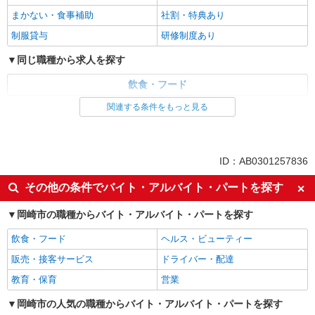
まかない・食事補助
社割・特典あり
制服貸与
研修制度あり
同じ職種から求人を探す
飲食・フード
関連する条件をもっと見る
同じ特徴から求人を探す
未経験歓迎
高校生OK
大学生歓迎
ミドル（40代～）活躍中
ID：AB0301257836
週2～3日勤務OK
短時間勤務（1日4h以内）OK
その他の条件でバイト・アルバイト・パートを探す
上場企業・上場企業のグループ会
扶養内勤務OK
社
岡崎市の職種からバイト・アルバイト・パートを探す
社会保険あり
まかない・食事補助
飲食・フード
ヘルス・ビューティー
販売・接客サービス
ドライバー・配達
教育・保育
営業
岡崎市の人気の職種からバイト・アルバイト・パートを探す