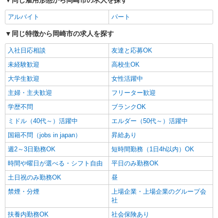
同じ雇用形態から岡崎市の求人を探す
アルバイト
パート
同じ特徴から岡崎市の求人を探す
入社日応相談
友達と応募OK
未経験歓迎
高校生OK
大学生歓迎
女性活躍中
主婦・主夫歓迎
フリーター歓迎
学歴不問
ブランクOK
ミドル（40代～）活躍中
エルダー（50代～）活躍中
国籍不問（jobs in japan）
昇給あり
週2～3日勤務OK
短時間勤務（1日4h以内）OK
時間や曜日が選べる・シフト自由
平日のみ勤務OK
土日祝のみ勤務OK
昼
禁煙・分煙
上場企業・上場企業のグループ会
社
扶養内勤務OK
社会保険あり