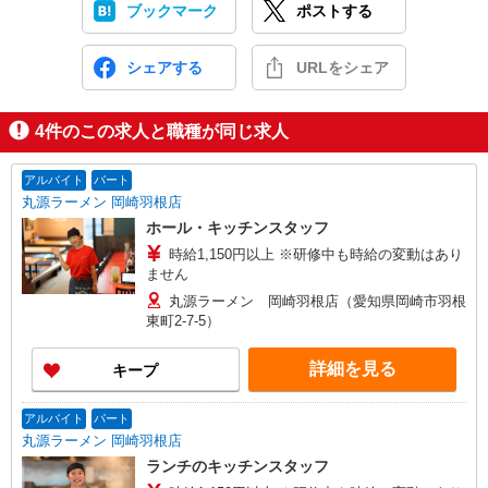
ブックマーク
ポストする
シェアする
URLをシェア
4
件のこの求人と職種が同じ求人
アルバイト
パート
丸源ラーメン 岡崎羽根店
ホール・キッチンスタッフ
時給1,150円以上 ※研修中も時給の変動はあり
ません
丸源ラーメン 岡崎羽根店（愛知県岡崎市羽根
東町2-7-5）
詳細を見る
キープ
アルバイト
パート
丸源ラーメン 岡崎羽根店
ランチのキッチンスタッフ