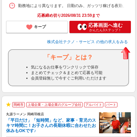
勤務地により異なります。 日勤のみ、ガッツリ稼げる夜勤、シフトによる交
応募締め切り2026/08/31 23:59まで
応募画面へ進む
キープ
かんたん3ステップ！
株式会社テクノ・サービス
の他の求人をみる
「キープ」とは？
気になるお仕事をワンクリックで保存
まとめてチェック＆まとめて応募も可能
会員登録無しで今すぐご利用いただけます
岡崎市
上場企業・上場企業のグループ会社
アルバイト
パート
★
丸源ラーメン 岡崎羽根店
「平日だけ」「短時間」など、家事・育児のス
キマ時間に！お子さんの長期休暇に合わせたお
休みもOKです♪