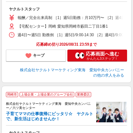
近
ヤクルトスタッフ
未
報酬／完全出来高制 ［1］週5日勤務：月10万円〜 ［2］週4日勤
扶
【宅配センター】岡崎 愛知県岡崎市藪田二丁目1番1
週4日〜週5日 勤務例 ［1］週5日/9:00-14:30 ［2］週4日/9:00-1
応募締め切り2026/08/31 23:59まで
応募画面へ進む
キープ
かんたん3ステップ！
株式会社ヤクルトマーケティング東海 愛知中央カンパニー
の他の求人をみる
岡崎市
上場企業・上場企業のグループ会社
業務委託
株式会社ヤクルトマーケティング東海 愛知中央カンパニ
ー／六ツ美センター
子育てママの仕事復帰にピッタリ☆ ヤクルト
で、新生活はじめませんか！
近
ヤクルトスタッフ