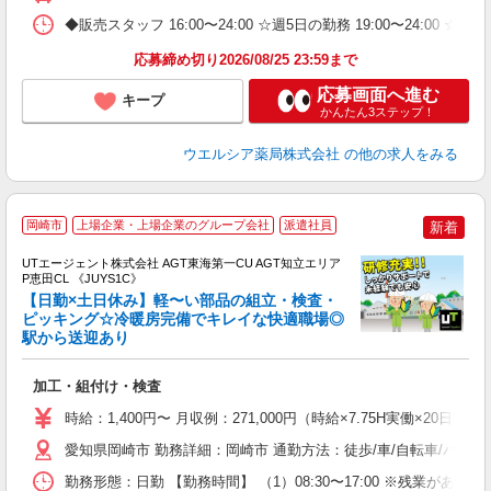
◆販売スタッフ 16:00〜24:00 ☆週5日の勤務 19:00〜24:0
応募締め切り2026/08/25 23:59まで
応募画面へ進む
キープ
かんたん3ステップ！
ウエルシア薬局株式会社
の他の求人をみる
岡崎市
上場企業・上場企業のグループ会社
派遣社員
新着
UTエージェント株式会社 AGT東海第一CU AGT知立エリア
P恵田CL 《JUYS1C》
【日勤×土日休み】軽〜い部品の組立・検査・
ピッキング☆冷暖房完備でキレイな快適職場◎
駅から送迎あり
る
入
加工・組付け・検査
場
タ
時給：1,400円〜 月収例：271,000円（時給×7.75H実働×20日稼
休
愛知県岡崎市 勤務詳細：岡崎市 通勤方法：徒歩/車/自転車/バス/
場
通
勤務形態：日勤 【勤務時間】 （1）08:30〜17:00 ※残業があ
り