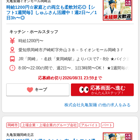
丸亀製麺イオンモール岡崎店
時給1200円☆家庭との両立も柔軟対応◎【シ
フト1週間毎】しゅふさん活躍中！週2日〜／1
日3h〜◎
ル
キッチン・ホールスタッフ
入
者
時給1200円〜
歓
愛知県岡崎市戸崎町字外山３８－５イオンモール岡崎３Ｆ
～
り
JR「岡崎」・名鉄「東岡崎駅」よりバスで7・8分 ★バイク通勤
O
平
8:00〜22:00の間で、週2日〜、1日3時間〜OK！ ★1
煙 
応募締め切り2026/08/31 23:59まで
応募画面へ進む
キープ
かんたん3ステップ！
株式会社丸亀製麺
の他の求人をみる
岡崎市
上場企業・上場企業のグループ会社
アルバイト
パート
丸亀製麺岡崎北店