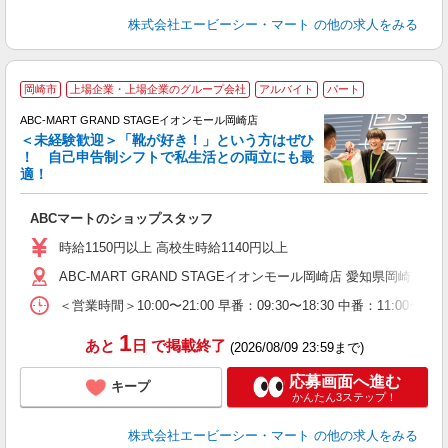
株式会社エービーシー・マート
の他の求人をみる
岡崎市
上場企業・上場企業のグループ会社
アルバイト
パート
ABC-MART GRAND STAGEイオンモール岡崎店
＜未経験歓迎＞「靴が好き！」という方はぜひ
！ 自己申告制シフトで私生活との両立にも最
適！
き
ABCマートのショップスタッフ
未
与
時給1150円以上 高校生時給1140円以上
企
ABC-MART GRAND STAGEイオンモール岡崎店 愛知県岡崎市戸崎町
O
＜営業時間＞10:00〜21:00 早番：09:30〜18:30 中番：
1
あと
日
で掲載終了
(2026/08/09 23:59まで)
応募画面へ進む
キープ
かんたん3ステップ！
株式会社エービーシー・マート
の他の求人をみる