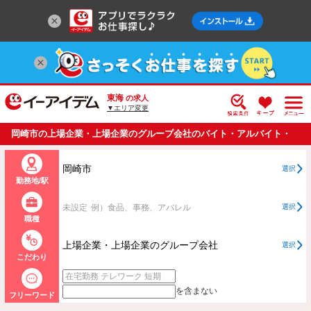
東海
の求人
▼エリア変更
岡崎市の上場企業・上場企業のグループ会社のバイト・アルバイト・
パートの求人情報一覧
岡崎市
選択
勤務地/駅
未設定
例）食品、事務、アパレル
選択
職種
上場企業・上場企業のグループ会社
選択
こだわり
を含まない
フリーワード