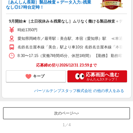
未
［あんしん長期］製品検査＋データ入力♪残業
なし◎17時台定時！
9月開始★［土日祝休み＆残業なし］ムリなく働ける製品検査＋データ
時給1350円
愛知県岡崎市／最寄駅：美合駅、本宿（愛知県）駅 ≪車通勤可≫
名鉄名古屋本線「美合」駅より車10分 名鉄名古屋本線「本宿（愛
8:30〜17:15（実働7時間45分、休憩1時間） 【勤務】 勤務
応募締め切り2026/12/31 23:59まで
応募画面へ進む
キープ
かんたん3ステップ！
パーソルテンプスタッフ株式会社
の他の求人をみる
次のページへ
1／4