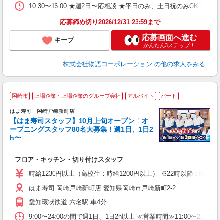
の
10:30〜16:00 ★週2日〜応相談 ★平日のみ、土日祝のみO
グ
割
応募締め切り2026/12/31 23:59まで
応募画面へ進む
キープ
かんたん3ステップ！
株式会社物語コーポレーション
の他の求人をみる
岡崎市
上場企業・上場企業のグループ会社
アルバイト
パート
はま寿司 岡崎戸崎新町店
【はま寿司スタッフ】10月上旬オープン！オ
ープニングスタッフ80名大募集！週1日、1日2
h〜
げ
相
フロア・キッチン・切り付けスタッフ
履
者
時給1230円以上（高校生：時給1200円以上） ※22時以降：時給153
フ
はま寿司 岡崎戸崎新町店 愛知県岡崎市戸崎新町2-2
不
勤
愛知環状鉄道 六名駅 車4分
勤
煙
9:00〜24:00の間で週1日、1日2h以上 ≪営業時間≫11:00〜23: