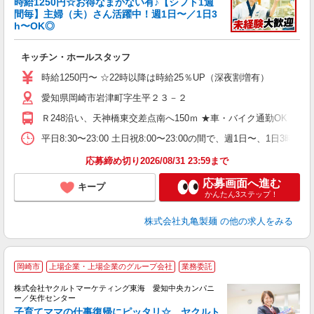
時給1250円☆お得なまかない有♪【シフト1週
間毎】主婦（夫）さん活躍中！週1日〜／1日3
h〜OK◎
ル
キッチン・ホールスタッフ
入
者
時給1250円〜 ☆22時以降は時給25％UP（深夜割増有）
歓
愛知県岡崎市岩津町字生平２３－２
～
り
Ｒ248沿い、天神橋東交差点南へ150ｍ ★車・バイク通勤OK
K
シ
平日8:30〜23:00 土日祝8:00〜23:00の間で、週1日
夕
応募締め切り2026/08/31 23:59まで
応募画面へ進む
キープ
かんたん3ステップ！
株式会社丸亀製麺
の他の求人をみる
岡崎市
上場企業・上場企業のグループ会社
業務委託
株式会社ヤクルトマーケティング東海 愛知中央カンパニ
ー／矢作センター
子育てママの仕事復帰にピッタリ☆ ヤクルト