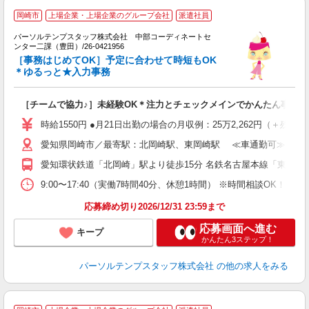
岡崎市
上場企業・上場企業のグループ会社
派遣社員
パーソルテンプスタッフ株式会社 中部コーディネートセ
ンター二課（豊田）/26-0421956
ピ
［事務はじめてOK］予定に合わせて時短もOK
＊ゆるっと★入力事務
会
［チームで協力♪］未経験OK＊注力とチェックメインでかんたん事務＠1
時給1550円 ●月21日出勤の場合の月収例：25万2,262円（＋残業代
愛知県岡崎市／最寄駅：北岡崎駅、東岡崎駅 ≪車通勤可≫ 駐車
愛知環状鉄道「北岡崎」駅より徒歩15分 名鉄名古屋本線「東岡崎」
9:00〜17:40（実働7時間40分、休憩1時間） ※時間相談OK！
応募締め切り2026/12/31 23:59まで
応募画面へ進む
キープ
かんたん3ステップ！
パーソルテンプスタッフ株式会社
の他の求人をみる