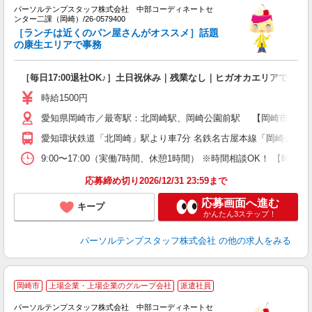
き
パーソルテンプスタッフ株式会社 中部コーディネートセ
ンター二課（岡崎）/26-0579400
外
［ランチは近くのパン屋さんがオススメ］話題
の康生エリアで事務
会
［毎日17:00退社OK♪］土日祝休み｜残業なし｜ヒガオカエリアで入力
時給1500円
愛知県岡崎市／最寄駅：北岡崎駅、岡崎公園前駅 【岡崎市康生エ
愛知環状鉄道「北岡崎」駅より車7分 名鉄名古屋本線「岡崎公園前
9:00〜17:00（実働7時間、休憩1時間） ※時間相談OK！ 【
応募締め切り2026/12/31 23:59まで
応募画面へ進む
キープ
かんたん3ステップ！
パーソルテンプスタッフ株式会社
の他の求人をみる
岡崎市
上場企業・上場企業のグループ会社
派遣社員
務
パーソルテンプスタッフ株式会社 中部コーディネートセ