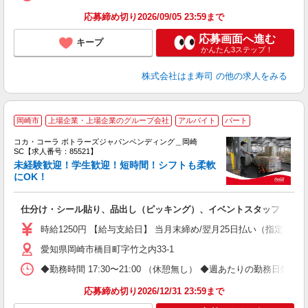
応募締め切り2026/09/05 23:59まで
応募画面へ進む
キープ
かんたん3ステップ！
株式会社はま寿司
の他の求人をみる
岡崎市
上場企業・上場企業のグループ会社
アルバイト
パート
コカ・コーラ ボトラーズジャパンベンディング＿岡崎
SC【求人番号：85521】
未経験歓迎！学生歓迎！短時間！シフトも柔軟
にOK！
未
～
仕分け・シール貼り、品出し（ピッキング）、イベントスタッフ
ル
時給1250円 【給与支給日】 当月末締め/翌月25日払い（指定口座
愛知県岡崎市橋目町字竹之内33-1
◆勤務時間 17:30〜21:00 （休憩無し） ◆週あたりの勤務日数 
応募締め切り2026/12/31 23:59まで