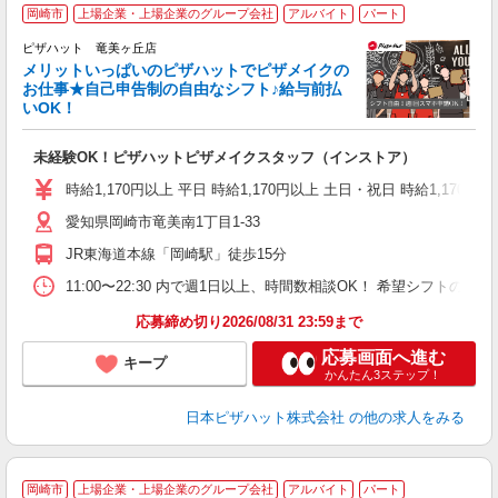
岡崎市
上場企業・上場企業のグループ会社
アルバイト
パート
ピザハット 竜美ヶ丘店
メリットいっぱいのピザハットでピザメイクの
お仕事★自己申告制の自由なシフト♪給与前払
いOK！
う
だ
未経験OK！ピザハットピザメイクスタッフ（インストア）
友
躍
時給1,170円以上 平日 時給1,170円以上 土日・祝日 時給1,170円以
（
愛知県岡崎市竜美南1丁目1-33
中
ル
JR東海道本線「岡崎駅」徒歩15分
険
K
11:00〜22:30 内で週1日以上、時間数相談OK！ 希望シフト
応募締め切り2026/08/31 23:59まで
応募画面へ進む
キープ
かんたん3ステップ！
日本ピザハット株式会社
の他の求人をみる
岡崎市
上場企業・上場企業のグループ会社
アルバイト
パート