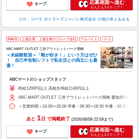
応募画面へ進む
キープ
かんたん3ステップ！
コカ・コーラ ボトラーズジャパン株式会社
の他の求人をみる
岡崎市
上場企業・上場企業のグループ会社
アルバイト
パート
ABC-MART OUTLET 三井アウトレットパーク岡崎
＜未経験歓迎＞「靴が好き！」という方はぜひ
！ 自己申告制シフトで私生活との両立にも最
適！
き
ABCマートのショップスタッフ
未
与
時給1200円以上 高校生時給1140円以上
企
ABC-MART OUTLET 三井アウトレットパーク岡崎 愛知県岡
O
＜営業時間＞10:00〜20:00 早番：09:30〜18:30 中番：
1
あと
日
で掲載終了
(2026/08/09 23:59まで)
応募画面へ進む
キープ
かんたん3ステップ！