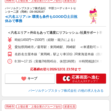
岡崎市
上場企業・上場企業のグループ会社
派遣社員
パーソルテンプスタッフ株式会社 中部コーディネートセ
ンター二課（岡崎）/26-0628167
未
≪六名エリア♪≫ 環境も条件もGOOD◎土日祝
休みで事務
＜六名エリア＞外出もあって適度にリフレッシュ♪社員サポート事務
時給1450円〜1500円（経験・能力による）
愛知県岡崎市／最寄駅：東岡崎駅、岡崎駅 ≪車通勤可≫ 駐車場完
名鉄名古屋本線「東岡崎」駅より車10分 JR東海道本線（熱海－米
8:30〜17:15（実働7時間45分、休憩1時間） ※時間相談OK
応募締め切り2026/12/31 23:59まで
応募画面へ進む
キープ
かんたん3ステップ！
パーソルテンプスタッフ株式会社
の他の求人をみる
岡崎市
上場企業・上場企業のグループ会社
派遣社員