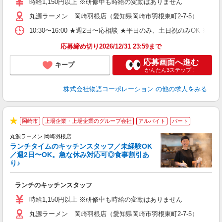
時給1,150円以上 ※研修中も時給の変動はありません
（
丸源ラーメン 岡崎羽根店（愛知県岡崎市羽根東町2-7-5）
n
日
10:30〜16:00 ★週2日〜応相談 ★平日のみ、土日祝のみO
煙
あ
応募締め切り2026/12/31 23:59まで
応募画面へ進む
キープ
かんたん3ステップ！
株式会社物語コーポレーション
の他の求人をみる
岡崎市
上場企業・上場企業のグループ会社
アルバイト
パート
で
★
丸源ラーメン 岡崎羽根店
ランチタイムのキッチンスタッフ／未経験OK
／週2日〜OK。急な休み対応可◎食事割引あ
り♪
お
ランチのキッチンスタッフ
入
活
時給1,150円以上 ※研修中も時給の変動はありません
（
丸源ラーメン 岡崎羽根店（愛知県岡崎市羽根東町2-7-5）
n