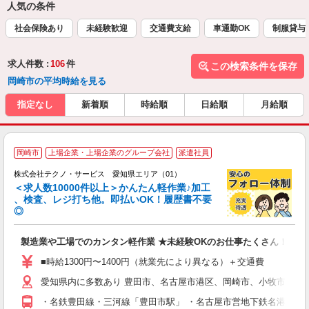
人気の条件
社会保険あり
未経験歓迎
交通費支給
車通勤OK
制服貸与
求人件数 :
106
件
この検索条件を保存
岡崎市の平均時給を見る
指定なし
新着順
時給順
日給順
月給順
≪
岡崎市
上場企業・上場企業のグループ会社
派遣社員
株式会社テクノ・サービス 愛知県エリア（01）
＜求人数10000件以上＞かんたん軽作業♪加工
、検査、レジ打ち他。即払いOK！履歴書不要
◎
お
製造業や工場でのカンタン軽作業 ★未経験OKのお仕事たくさん！
未
ア
■時給1300円〜1400円（就業先により異なる）＋交通費
の
愛知県内に多数あり 豊田市、名古屋市港区、岡崎市、小牧市、稲
・名鉄豊田線・三河線「豊田市駅」 ・名古屋市営地下鉄名港線「名