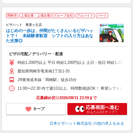
岡崎市
上場企業・上場企業のグループ会社
アルバイト
パート
♪
ピザハット 竜美ヶ丘店
はじめの一歩は、仲間がたくさんいるピザハッ
トで！ 未経験者歓迎 シフトの入り方はあな
れ
た次第◎
友
躍
ピザの宅配／デリバリー・配達
（
中
時給1,200円以上 平日 時給1,200円以上 土日・祝日 時給1,200円以
ル
愛知県岡崎市竜美南1丁目1-33
険
務
JR東海道本線「岡崎駅」徒歩15分
内
11:00〜22:30 内で週1日以上、時間数相談OK！ 希望シフト
応募締め切り2026/08/31 23:59まで
応募画面へ進む
キープ
かんたん3ステップ！
日本ピザハット株式会社
の他の求人をみる