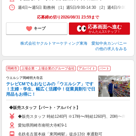
週4日〜週5日 勤務例 ［1］週5日/9:00-14:30 ［2］週4日/9:00-1
応募締め切り2026/08/31 23:59まで
応募画面へ進む
キープ
かんたん3ステップ！
株式会社ヤクルトマーケティング東海 愛知中央カンパニー
の他の求人をみる
岡崎市
上場企業・上場企業のグループ会社
アルバイト
パート
ウエルシア岡崎明大寺店
テレビCMでもおなじみの「ウエルシア」です
！主婦・学生、幅広く活躍中！従業員割引で日
用品もお得に！
プ
◆販売スタッフ【パート・アルバイト】
通
◆販売スタッフ 時給1240円 ※17時〜/時給1260円、20時〜/時
愛知県岡崎市南明大寺町9-1
名鉄名古屋本線「東岡崎駅」徒歩13分 車通勤可