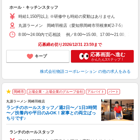
の
ホール・キッチンスタッフ
入
学
時給1,150円以上 ※研修中も時給の変動はありません
活
丸源ラーメン 岡崎羽根店（愛知県岡崎市羽根東町2-7-5）
短
の
8:00〜24:00内で応相談 例／8:00〜15:00、17:00
ル
特
応募締め切り2026/12/31 23:59まで
応募画面へ進む
キープ
かんたん3ステップ！
株式会社物語コーポレーション
の他の求人をみる
岡崎市
上場企業・上場企業のグループ会社
アルバイト
パート
★
丸源ラーメン 岡崎羽根店
ランチのホールスタッフ／週2日〜／1日3時間
〜／扶養内や平日のみOK！家事との両立ばっ
ちりです♪
一
ランチのホールスタッフ
入
活