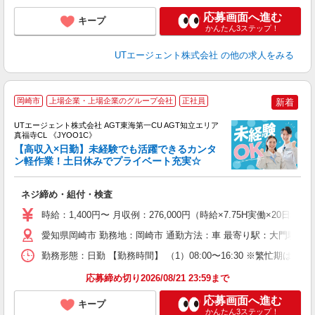
応募画面へ進む
キープ
かんたん3ステップ！
UTエージェント株式会社
の他の求人をみる
岡崎市
上場企業・上場企業のグループ会社
正社員
新着
UTエージェント株式会社 AGT東海第一CU AGT知立エリア
真福寺CL 《JYOO1C》
【高収入×日勤】未経験でも活躍できるカンタ
ン軽作業！土日休みでプライベート充実☆
る
ネジ締め・組付・検査
入
場
時給：1,400円〜 月収例：276,000円（時給×7.75H実働×20日稼
タ
休
愛知県岡崎市 勤務地：岡崎市 通勤方法：車 最寄り駅：大門駅から
場
勤務形態：日勤 【勤務時間】 （1）08:00〜16:30 ※繁忙期は
通
り
応募締め切り2026/08/21 23:59まで
応募画面へ進む
キープ
かんたん3ステップ！