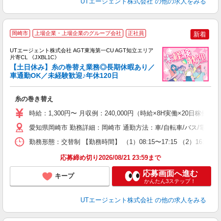
UTエージェント株式会社
の他の求人をみる
岡崎市
上場企業・上場企業のグループ会社
正社員
新着
UTエージェント株式会社 AGT東海第一CU AGT知立エリア
片寄CL 《JXBL1C》
【土日休み】糸の巻替え業務◎長期休暇あり／
車通勤OK／未経験歓迎♪年休120日
る
糸の巻き替え
入
場
時給：1,300円〜 月収例：240,000円（時給×8H実働×20日稼働＋
タ
休
愛知県岡崎市 勤務詳細：岡崎市 通勤方法：車/自転車/バス/電車/
場
勤務形態：交替制 【勤務時間】 （1）08:15〜17:15 （2）16:0
通
り
応募締め切り2026/08/21 23:59まで
応募画面へ進む
キープ
かんたん3ステップ！
UTエージェント株式会社
の他の求人をみる