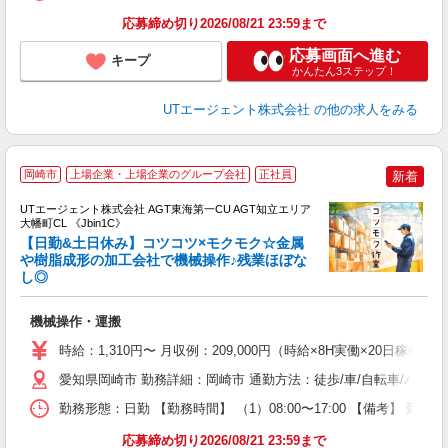
応募締め切り2026/08/21 23:59まで
応募画面へ進む
キープ
かんたん3ステップ！
UTエージェント株式会社
の他の求人をみる
岡崎市
上場企業・上場企業のグループ会社
正社員
新着
UTエージェント株式会社 AGT東海第一CU AGT知立エリア
大幡町CL 《Jbin1C》
【日勤&土日休み】コツコツ×モクモク☆金属
や樹脂成形の加工会社で機械操作♪残業ほぼな
し◎
る
入
機械操作・運搬
場
タ
時給：1,310円〜 月収例：209,000円（時給×8H実働×20日稼働
休
愛知県岡崎市 勤務詳細：岡崎市 通勤方法：徒歩/車/自転車/バイ
場
通
勤務形態：日勤 【勤務時間】 （1）08:00〜17:00 【備考】 
り
応募締め切り2026/08/21 23:59まで