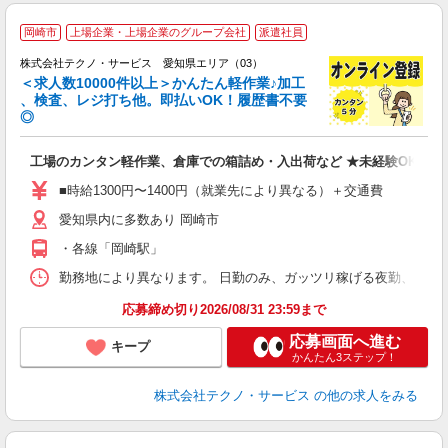
≪
岡崎市
上場企業・上場企業のグループ会社
派遣社員
株式会社テクノ・サービス 愛知県エリア（03）
＜求人数10000件以上＞かんたん軽作業♪加工
、検査、レジ打ち他。即払いOK！履歴書不要
◎
お
工場のカンタン軽作業、倉庫での箱詰め・入出荷など ★未経験OKのお
未
ア
■時給1300円〜1400円（就業先により異なる）＋交通費
の
愛知県内に多数あり 岡崎市
・各線「岡崎駅」
勤務地により異なります。 日勤のみ、ガッツリ稼げる夜勤、シフトによる交
応募締め切り2026/08/31 23:59まで
応募画面へ進む
キープ
かんたん3ステップ！
株式会社テクノ・サービス
の他の求人をみる