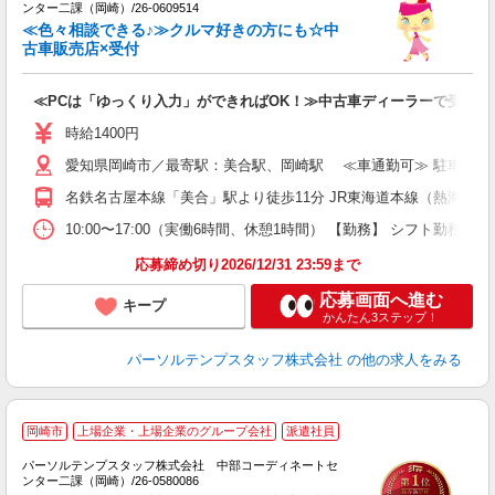
曜
ンター二課（岡崎）/26-0609514
未
≪色々相談できる♪≫クルマ好きの方にも☆中
古車販売店×受付
≪PCは「ゆっくり入力」ができればOK！≫中古車ディーラーで受付事
時給1400円
愛知県岡崎市／最寄駅：美合駅、岡崎駅 ≪車通勤可≫ 駐車場完
名鉄名古屋本線「美合」駅より徒歩11分 JR東海道本線（熱海－米
10:00〜17:00（実働6時間、休憩1時間） 【勤務】 シフト
応募締め切り2026/12/31 23:59まで
応募画面へ進む
キープ
かんたん3ステップ！
パーソルテンプスタッフ株式会社
の他の求人をみる
岡崎市
上場企業・上場企業のグループ会社
派遣社員
パーソルテンプスタッフ株式会社 中部コーディネートセ
適
ンター二課（岡崎）/26-0580086