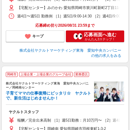
扶
【宅配センター】みのかわ 愛知県岡崎市簔川町新町2丁目11-1
週4日〜週5日 勤務例 ［1］週5日/9:00-14:30 ［2］週4日/9:00-1
応募締め切り2026/08/31 23:59まで
応募画面へ進む
キープ
かんたん3ステップ！
株式会社ヤクルトマーケティング東海 愛知中央カンパニー
の他の求人をみる
岡崎市
上場企業・上場企業のグループ会社
業務委託
株式会社ヤクルトマーケティング東海 愛知中央カンパニ
ー／岡崎南センター
子育てママの仕事復帰にピッタリ☆ ヤクルト
で、新生活はじめませんか！
近
ヤクルトスタッフ
未
報酬／完全出来高制 ［1］週5日勤務：月10万円〜 ［2］週4日勤
扶
【宅配センター】岡崎南 愛知県岡崎市羽根東町1-3-2