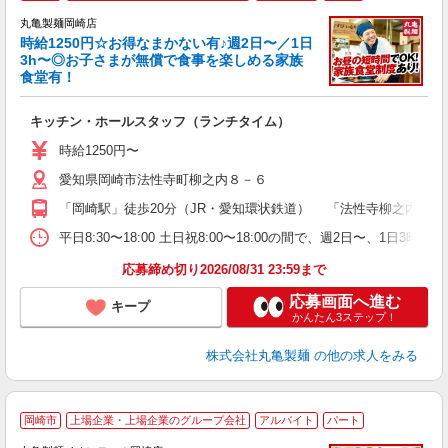
丸亀製麺岡崎店
時給1250円☆お得なまかない有♪週2日〜／1日
3h〜◎お子さまが無償で食事を楽しめる家族
食堂有！
ル
キッチン・ホールスタッフ（ランチタイム）
入
者
時給1250円〜
歓
愛知県岡崎市法性寺町柳之内８－６
～
り
「岡崎駅」徒歩20分（JR・愛知環状鉄道） 「法性寺柳之内交差
勤
べ
平日8:30〜18:00 土日祝8:00〜18:00の間で、週2日
自
応募締め切り2026/08/31 23:59まで
応募画面へ進む
キープ
かんたん3ステップ！
株式会社丸亀製麺
の他の求人をみる
岡崎市
上場企業・上場企業のグループ会社
アルバイト
パート