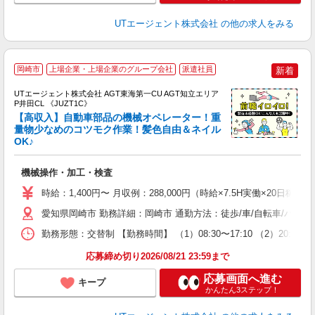
UTエージェント株式会社
の他の求人をみる
岡崎市
上場企業・上場企業のグループ会社
派遣社員
新着
UTエージェント株式会社 AGT東海第一CU AGT知立エリア
P井田CL 《JUZT1C》
【高収入】自動車部品の機械オペレーター！重
量物少なめのコツモク作業！髪色自由＆ネイル
OK♪
パ
入
機械操作・加工・検査
場
タ
時給：1,400円〜 月収例：288,000円（時給×7.5H実働×20日稼
休
愛知県岡崎市 勤務詳細：岡崎市 通勤方法：徒歩/車/自転車/バス/
場
通
勤務形態：交替制 【勤務時間】 （1）08:30〜17:10 （2）2
り
応募締め切り2026/08/21 23:59まで
応募画面へ進む
キープ
かんたん3ステップ！