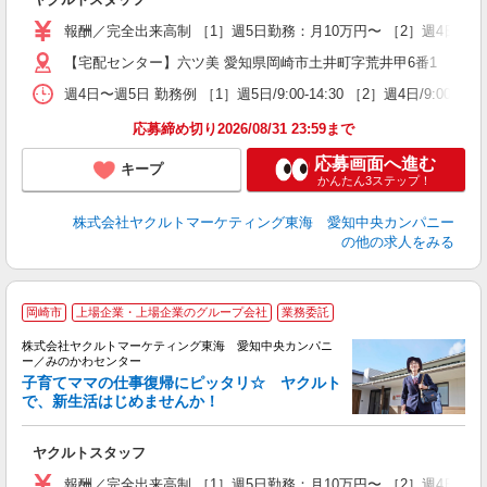
未
報酬／完全出来高制 ［1］週5日勤務：月10万円〜 ［2］週4日勤
扶
【宅配センター】六ツ美 愛知県岡崎市土井町字荒井甲6番1
週4日〜週5日 勤務例 ［1］週5日/9:00-14:30 ［2］週4日/9:00-1
応募締め切り2026/08/31 23:59まで
応募画面へ進む
キープ
かんたん3ステップ！
株式会社ヤクルトマーケティング東海 愛知中央カンパニー
の他の求人をみる
岡崎市
上場企業・上場企業のグループ会社
業務委託
株式会社ヤクルトマーケティング東海 愛知中央カンパニ
ー／みのかわセンター
子育てママの仕事復帰にピッタリ☆ ヤクルト
で、新生活はじめませんか！
近
ヤクルトスタッフ
未
報酬／完全出来高制 ［1］週5日勤務：月10万円〜 ［2］週4日勤