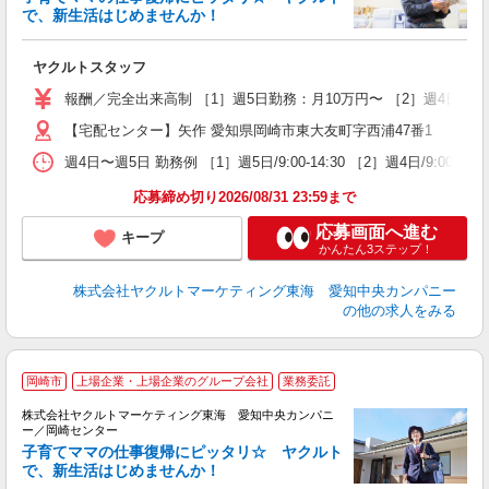
で、新生活はじめませんか！
近
ヤクルトスタッフ
未
報酬／完全出来高制 ［1］週5日勤務：月10万円〜 ［2］週4日勤
扶
【宅配センター】矢作 愛知県岡崎市東大友町字西浦47番1
週4日〜週5日 勤務例 ［1］週5日/9:00-14:30 ［2］週4日/9:00-1
応募締め切り2026/08/31 23:59まで
応募画面へ進む
キープ
かんたん3ステップ！
株式会社ヤクルトマーケティング東海 愛知中央カンパニー
の他の求人をみる
岡崎市
上場企業・上場企業のグループ会社
業務委託
株式会社ヤクルトマーケティング東海 愛知中央カンパニ
ー／岡崎センター
子育てママの仕事復帰にピッタリ☆ ヤクルト
で、新生活はじめませんか！