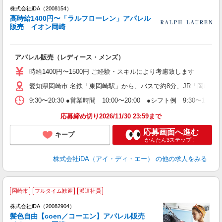
株式会社iDA（2008154）
高時給1400円〜「ラルフローレン」アパレル
研
販売 イオン岡崎
か
アパレル販売（レディース・メンズ）
入
日
時給1400円〜1500円 ご経験・スキルにより考慮致します
歴
愛知県岡崎市 名鉄「東岡崎駅」から、バスで約8分、JR「岡崎駅
婦
る
9:30〜20:30 ●営業時間 10:00〜20:00 ●シフト例 9:
禁
応募締め切り2026/11/30 23:59まで
応募画面へ進む
キープ
かんたん3ステップ！
株式会社iDA（アイ・ディ・エー）
の他の求人をみる
岡崎市
フルタイム歓迎
派遣社員
ョ
株式会社iDA（20082904）
髪色自由【coen／コーエン】アパレル販売
研