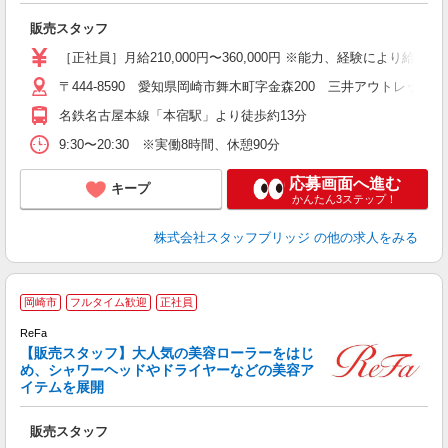
販売スタッフ
［正社員］月給210,000円〜360,000円 ※能力、経験により給与
〒444-8590 愛知県岡崎市舞木町字金森200 三井アウトレットパ
名鉄名古屋本線「本宿駅」より徒歩約13分
9:30〜20:30 ※実働8時間、休憩90分
応募画面へ進む
キープ
かんたん3ステップ！
株式会社スタッフブリッジ
の他の求人をみる
岡崎市
フルタイム歓迎
正社員
ン
ReFa
未
【販売スタッフ】大人気の美容ローラーをはじ
タ
め、シャワーヘッドやドライヤーなどの美容ア
イテムを展開
り
販売スタッフ