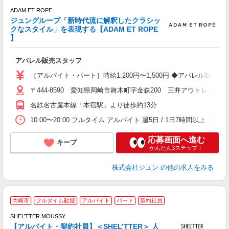
経
ADAM ET ROPE
間
ジュングループ「新時代流に解釈したクラシッ
み
クなスタイル」を表現する【ADAM ET ROPE
】
修
アパレル販売スタッフ
［アルバイト・パート］時給1,200円〜1,500円 ◆アパレル販
〒444-8590 愛知県岡崎市舞木町字金森200 三井アウトレットパ
名鉄名古屋本線「本宿駅」より徒歩約13分
10:00〜20:00 フルタイム アルバイト 週5日 / 1日7時間以上
応募画面へ進む
キープ
かんたん3ステップ！
株式会社ジュン
の他の求人をみる
岡崎市
フルタイム歓迎
アルバイト
パート
契約社員
SHEL’TTER MOUSSY
【アルバイト・契約社員】＜SHEL’TTER＞ 人