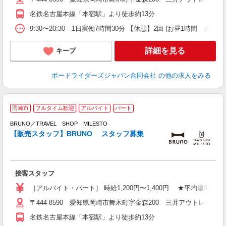
名鉄名古屋本線「本宿駅」より徒歩約13分
9:30〜20:30 1日実働7時間30分 【休憩】2回 (お昼1時間 
詳細を見る
キープ
ボードライダーズジャパン合同会社
の他の求人をみる
キ
岡崎市
フルタイム歓迎
アルバイト
パート
BRUNO／TRAVEL SHOP MILESTO
経
【販売スタッフ】BRUNO スタッフ募集
週
由
ク
接客スタッフ
［アルバイト・パート］ 時給1,200円〜1,400円 ★平均週
〒444-8590 愛知県岡崎市舞木町字金森200 三井アウトレットパ
名鉄名古屋本線「本宿駅」より徒歩約13分