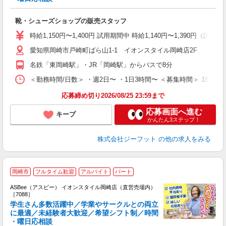
続
履
靴・シューズショップの販売スタッフ
活
j
時給1,150円〜1,400円 試用期間中 時給1,140円〜1,390円（試用
迎
愛知県岡崎市戸崎町ばら山1-1 イオンスタイル岡崎店2F
費
名鉄「東岡崎駅」・JR「岡崎駅」からバスで8分
＜勤務時間/日数＞ ・週2日〜 ・1日3時間〜 ＜募集時間＞ 18:
応募締め切り2026/08/25 23:59まで
応募画面へ進む
キープ
かんたん3ステップ！
株式会社ジーフット
の他の求人をみる
岡崎市
フルタイム歓迎
アルバイト
パート
ASBee（アスビー） イオンスタイル岡崎店（直営売場内）
［7088］
学生さん多数活躍中／学業やサークルとの両立
に最適／未経験者大歓迎／希望シフト制／時間
・曜日応相談