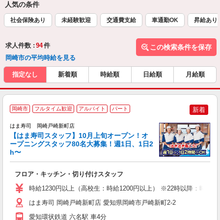
人気の条件
社会保険あり
未経験歓迎
交通費支給
車通勤OK
昇給あり
求人件数 :
94
件
この検索条件を保存
岡崎市の平均時給を見る
指定なし
新着順
時給順
日給順
月給順
岡崎市
フルタイム歓迎
アルバイト
パート
新着
はま寿司 岡崎戸崎新町店
【はま寿司スタッフ】10月上旬オープン！オ
ープニングスタッフ80名大募集！週1日、1日2
h〜
げ
相
フロア・キッチン・切り付けスタッフ
履
者
時給1230円以上（高校生：時給1200円以上） ※22時以降：時給153
フ
不
はま寿司 岡崎戸崎新町店 愛知県岡崎市戸崎新町2-2
勤
愛知環状鉄道 六名駅 車4分
勤