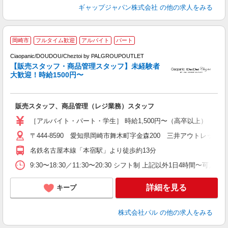
ギャップジャパン株式会社
の他の求人をみる
『
岡崎市
フルタイム歓迎
アルバイト
パート
洋
Ciaopanic/DOUDOU/Cheztoi by PALGROUPOUTLET
【販売スタッフ・商品管理スタッフ】未経験者
大歓迎！時給1500円〜
ス
販売スタッフ、商品管理（レジ業務）スタッフ
未
時
［アルバイト・パート・学生］ 時給1,500円〜（高卒以上） 【給
が
〒444-8590 愛知県岡崎市舞木町字金森200 三井アウトレットパ
勤
名鉄名古屋本線「本宿駅」より徒歩約13分
9:30〜18:30／11:30〜20:30 シフト制 上記以外1日4
詳細を見る
キープ
株式会社パル
の他の求人をみる