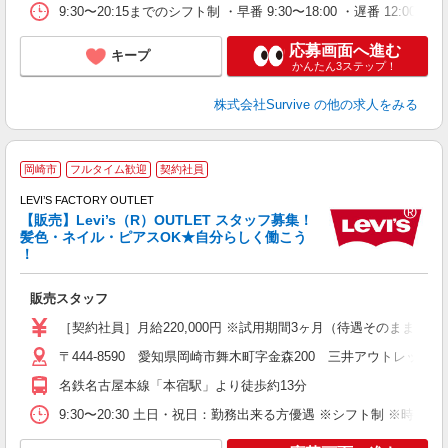
9:30〜20:15までのシフト制 ・早番 9:30〜18:00 ・遅番 12
応募画面へ進む
キープ
かんたん3ステップ！
株式会社Survive
の他の求人をみる
岡崎市
フルタイム歓迎
契約社員
ッ
LEVI’S FACTORY OUTLET
ス
【販売】Levi’s（R）OUTLET スタッフ募集！
0
髪色・ネイル・ピアスOK★自分らしく働こう
！
「
販売スタッフ
未
日
［契約社員］月給220,000円 ※試用期間3ヶ月（待遇そのまま）
由
〒444-8590 愛知県岡崎市舞木町字金森200 三井アウトレットパ
あ
名鉄名古屋本線「本宿駅」より徒歩約13分
9:30〜20:30 土日・祝日：勤務出来る方優遇 ※シフト制 ※時間