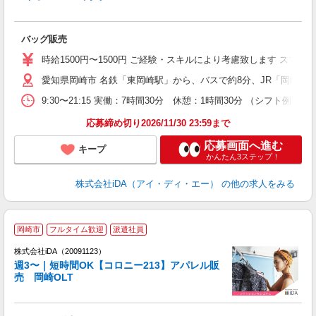
か
バッグ販売
入
交
時給1500円〜1500円 ご経験・スキルにより考慮致します ス
友
愛知県岡崎市 名鉄「東岡崎駅」から、バスで約8分、JR「岡崎駅
り
9:30〜21:15 実働：7時間30分 休憩：1時間30分 （シフト例）
休
し
応募締め切り2026/11/30 23:59まで
応募画面へ進む
キープ
かんたん3ステップ！
株式会社iDA（アイ・ディ・エー）
の他の求人をみる
岡崎市
フルタイム歓迎
派遣社員
ョ
株式会社iDA（20091123）
週3〜｜短時間OK【コロニー213】アパレル販
研
売 岡崎OLT
か