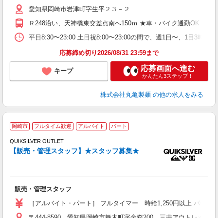
歓
愛知県岡崎市岩津町字生平２３－２
～
り
Ｒ248沿い、天神橋東交差点南へ150ｍ ★車・バイク通勤OK
K
シ
平日8:30〜23:00 土日祝8:00〜23:00の間で、週1日
夕
応募締め切り2026/08/31 23:59まで
応募画面へ進む
キープ
かんたん3ステップ！
株式会社丸亀製麺
の他の求人をみる
2
岡崎市
フルタイム歓迎
アルバイト
パート
QUIKSILVER OUTLET
【販売・管理スタッフ】★スタッフ募集★
染
未
日
髪
販売・管理スタッフ
険
［アルバイト・パート］ フルタイマー 時給1,250円以上 パート
〒444-8590 愛知県岡崎市舞木町字金森200 三井アウトレットパ