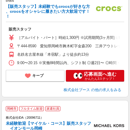
crocs
【販売スタッフ】未経験でもcrocsが好きな方
未
、crocsをオシャレに履きたい方大歓迎です！
タ
！
あ
販売スタッフ
［アルバイト・パート］時給1,300円 ※試用期間(3ヶ月間)：時給1,
〒444-8590 愛知県岡崎市舞木町字金森200 三井アウトレットパ
名鉄名古屋本線「本宿駅」より徒歩約13分
9:00〜20:15 ※実働8時間以内、シフト制 ◎週2日〜 ◎時間・
応募画面へ進む
キープ
かんたん3ステップ！
株式会社ブース
の他の求人をみる
岡崎市
フルタイム歓迎
派遣社員
ョ
株式会社iDA（20096711）
未経験歓迎【マイケル・コース】販売スタッフ
研
イオンモール岡崎