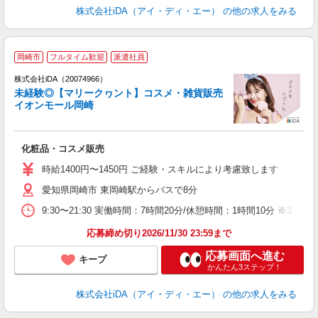
株式会社iDA（アイ・ディ・エー）
の他の求人をみる
岡崎市
フルタイム歓迎
派遣社員
ョ
株式会社iDA（20074966）
未経験◎【マリークヮント】コスメ・雑貨販売
研
イオンモール岡崎
か
化粧品・コスメ販売
入
特
時給1400円〜1450円 ご経験・スキルにより考慮致します
愛知県岡崎市 東岡崎駅からバスで8分
少
9:30〜21:30 実働時間：7時間20分/休憩時間：1時間10分
煙
応募締め切り2026/11/30 23:59まで
応募画面へ進む
キープ
かんたん3ステップ！
株式会社iDA（アイ・ディ・エー）
の他の求人をみる