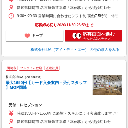
愛知県岡崎市 名古屋鉄道本線「本宿駅」から徒歩約13分
迎
な
9:30〜20:30 営業時間に合わせたシフト制 実働7.5時間 休
勤
高
応募締め切り2026/11/30 23:59まで
応募画面へ進む
キープ
かんたん3ステップ！
株式会社iDA（アイ・ディ・エー）
の他の求人をみる
岡崎市
フルタイム歓迎
派遣社員
株式会社iDA（20099088）
最大1650円【カード入会案内・受付スタッフ
】MOP岡崎
た
受付・レセプション
入
交
時給1550円〜1650円 ご経験・スキルにより考慮致します ス
愛知県岡崎市 名古屋鉄道本線「本宿駅」から徒歩約13分
学
め