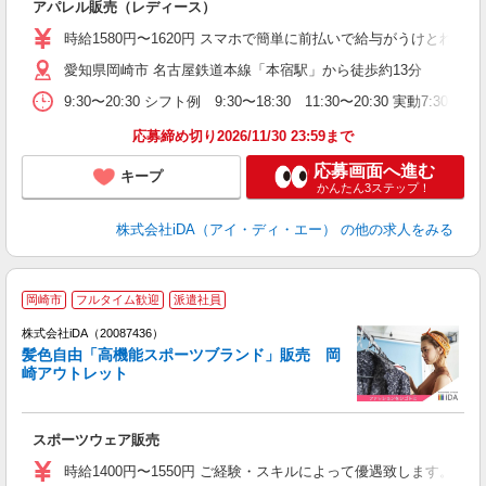
アパレル販売（レディース）
入
勤
時給1580円〜1620円 スマホで簡単に前払いで給与がうけとれま
愛知県岡崎市 名古屋鉄道本線「本宿駅」から徒歩約13分
学
べ
9:30〜20:30 シフト例 9:30〜18:30 11:30〜20
年
O
応募締め切り2026/11/30 23:59まで
応募画面へ進む
キープ
かんたん3ステップ！
株式会社iDA（アイ・ディ・エー）
の他の求人をみる
岡崎市
フルタイム歓迎
派遣社員
ョ
株式会社iDA（20087436）
髪色自由「高機能スポーツブランド」販売 岡
研
崎アウトレット
か
スポーツウェア販売
入
交
時給1400円〜1550円 ご経験・スキルによって優遇致します。
ル