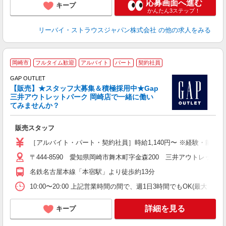
応募画面へ進む
キープ
かんたん3ステップ！
リーバイ・ストラウスジャパン株式会社
の他の求人をみる
岡崎市
フルタイム歓迎
アルバイト
パート
契約社員
休
代
GAP OUTLET
【販売】★スタッフ大募集＆積極採用中★Gap
◎
三井アウトレットパーク 岡崎店で一緒に働い
てみませんか？
中
販売スタッフ
ミ
～
［アルバイト・パート・契約社員］時給1,140円〜 ※経験・能力に
歓
〒444-8590 愛知県岡崎市舞木町字金森200 三井アウトレットパ
名鉄名古屋本線「本宿駅」より徒歩約13分
10:00〜20:00 上記営業時間の間で、週1日3時間でもOK(最大
詳細を見る
キープ