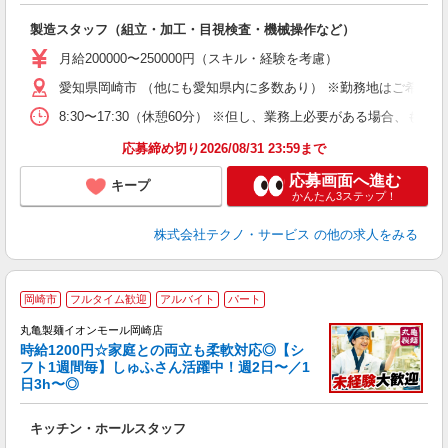
く
入
製造スタッフ（組立・加工・目視検査・機械操作など）
未
あ
月給200000〜250000円（スキル・経験を考慮）
遣
愛知県岡崎市 （他にも愛知県内に多数あり） ※勤務地はご希望を
8:30〜17:30（休憩60分） ※但し、業務上必要がある場合
応募締め切り2026/08/31 23:59まで
応募画面へ進む
キープ
かんたん3ステップ！
株式会社テクノ・サービス
の他の求人をみる
岡崎市
フルタイム歓迎
アルバイト
パート
丸亀製麺イオンモール岡崎店
時給1200円☆家庭との両立も柔軟対応◎【シ
フト1週間毎】しゅふさん活躍中！週2日〜／1
日3h〜◎
ル
キッチン・ホールスタッフ
入