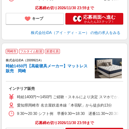
休
あ
応募締め切り2026/11/30 23:59まで
応募画面へ進む
キープ
かんたん3ステップ！
株式会社iDA（アイ・ディ・エー）
の他の求人をみる
岡崎市
フルタイム歓迎
派遣社員
株式会社iDA（20099214）
時給1450円【高級寝具メーカー】マットレス
販売 岡崎
た
インテリア販売
入
交
時給1400円〜1450円 ご経験・スキルにより決定 スマホでか
書
愛知県岡崎市 名古屋鉄道本線「本宿駅」から徒歩約13分
歴
躍
9:30〜20:30 シフト例 早番9:30〜18:30 遅番11:
休
～
応募締め切り2026/11/30 23:59まで