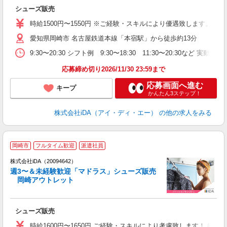
か
シューズ販売
入
勤
時給1500円〜1550円 ※ご経験・スキルにより優遇致します。
面
愛知県岡崎市 名古屋鉄道本線「本宿駅」から徒歩約13分
～
イ
9:30〜20:30 シフト例 9:30〜18:30 11:30〜20:3
休
収
応募締め切り2026/11/30 23:59まで
応募画面へ進む
キープ
かんたん3ステップ！
株式会社iDA（アイ・ディ・エー）
の他の求人をみる
岡崎市
フルタイム歓迎
派遣社員
ョ
株式会社iDA（20094642）
週3〜＆未経験歓迎「マドラス」シューズ販売
研
岡崎アウトレット
か
シューズ販売
入
交
時給1600円〜1650円 ご経験・スキルにより考慮致します！ 給与