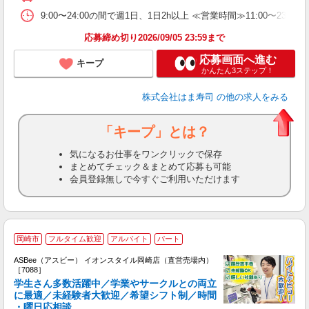
煙
9:00〜24:00の間で週1日、1日2h以上 ≪営業時間≫11:00〜23:
応募締め切り2026/09/05 23:59まで
応募画面へ進む
キープ
かんたん3ステップ！
株式会社はま寿司
の他の求人をみる
「キープ」とは？
気になるお仕事をワンクリックで保存
まとめてチェック＆まとめて応募も可能
会員登録無しで今すぐご利用いただけます
岡崎市
フルタイム歓迎
アルバイト
パート
ASBee（アスビー） イオンスタイル岡崎店（直営売場内）
［7088］
学生さん多数活躍中／学業やサークルとの両立
に最適／未経験者大歓迎／希望シフト制／時間
・曜日応相談