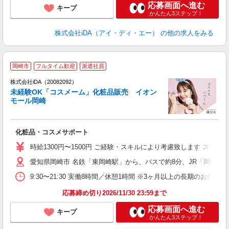
応募画面へ進む
キープ
かんたん3ステップ！
株式会社iDA（アイ・ディ・エー）
の他の求人をみる
岡崎市
フルタイム歓迎
派遣社員
ョ
株式会社iDA（20082092）
未経験OK「コスメーム」化粧品販売 イオン
研
モール岡崎
か
化粧品・コスメサポート
入
交
時給1300円〜1500円 ご経験・スキルにより考慮致します ス
K
愛知県岡崎市 名鉄「東岡崎駅」から、バスで約8分、JR「岡崎駅
歓
取
9:30〜21:30 実働8時間／休憩1時間 ※3ヶ月以上の長期の
応募締め切り2026/11/30 23:59まで
応募画面へ進む
キープ
かんたん3ステップ！