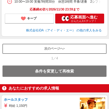
10:00〜19:00 実働7時間30分 休憩1時間 早番/遅番 2シフト
禁
応募締め切り2026/11/30 23:59まで
応募画面へ進む
キープ
かんたん3ステップ！
株式会社iDA（アイ・ディ・エー）
の他の求人をみる
次のページへ
1／4
条件を変更して再検索
あなたにおすすめの求人情報
ホールスタッフ
時給 1,150円