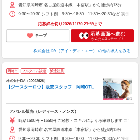
愛知県岡崎市 名古屋鉄道本線「本宿駅」から徒歩約13分
者
勤
9:30〜20:30 シフト例 9:30〜18:30 11:30〜20:
勤
応募締め切り2026/11/30 23:59まで
応募画面へ進む
キープ
かんたん3ステップ！
株式会社iDA（アイ・ディ・エー）
の他の求人をみる
岡崎市
フルタイム歓迎
派遣社員
ョ
株式会社iDA（20092626）
【ジースターロウ】販売スタッフ 岡崎OTL
研
か
アパレル販売（レディース・メンズ）
入
交
時給1600円〜1650円 ご経験・スキルにより考慮致します ス
O
愛知県岡崎市 名古屋鉄道本線「本宿駅」から徒歩約13分
迎
問
9:30〜20:30 シフト例 9:30〜19:00 11:00〜20: