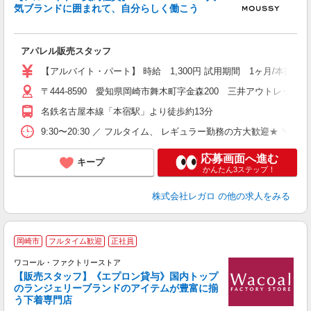
気ブランドに囲まれて、自分らしく働こう
ド
タ
アパレル販売スタッフ
女
朝
【アルバイト・パート】 時給 1,300円 試用期間 1ヶ月/本採用時
〒444-8590 愛知県岡崎市舞木町字金森200 三井アウトレットパ
名鉄名古屋本線「本宿駅」より徒歩約13分
9:30〜20:30 ／ フルタイム、 レギュラー勤務の方大歓迎★ ＼ ○基本
応募画面へ進む
キープ
かんたん3ステップ！
株式会社レガロ
の他の求人をみる
岡崎市
フルタイム歓迎
正社員
は
可
ワコール・ファクトリーストア
未
【販売スタッフ】《エプロン貸与》国内トップ
タ
のランジェリーブランドのアイテムが豊富に揃
う下着専門店