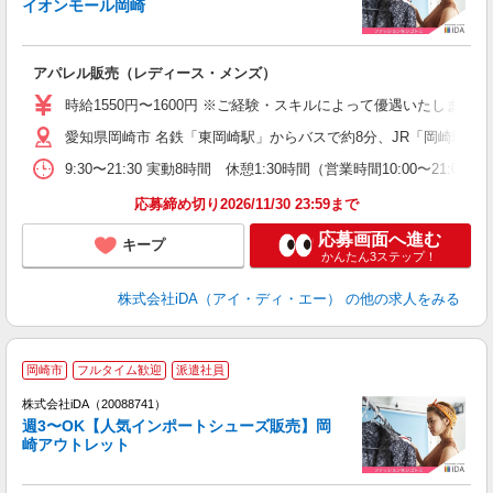
イオンモール岡崎
か
アパレル販売（レディース・メンズ）
入
勤
時給1550円〜1600円 ※ご経験・スキルによって優遇いたし
要
愛知県岡崎市 名鉄「東岡崎駅」からバスで約8分、JR「岡崎駅」
迎
フ
9:30〜21:30 実動8時間 休憩1:30時間（営業時間10:00〜21:
り
応募締め切り2026/11/30 23:59まで
応募画面へ進む
キープ
かんたん3ステップ！
株式会社iDA（アイ・ディ・エー）
の他の求人をみる
岡崎市
フルタイム歓迎
派遣社員
ョ
株式会社iDA（20088741）
週3〜OK【人気インポートシューズ販売】岡
研
崎アウトレット