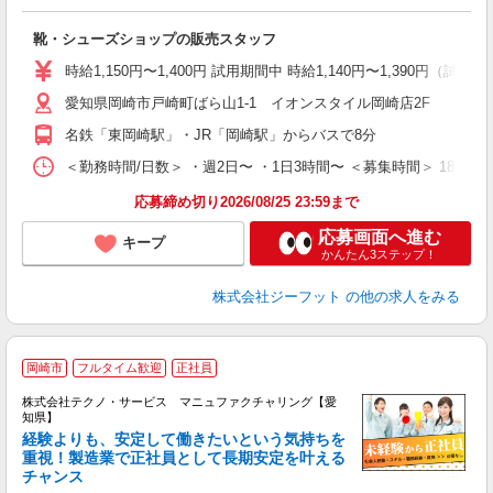
続
履
靴・シューズショップの販売スタッフ
活
j
時給1,150円〜1,400円 試用期間中 時給1,140円〜1,390円（試用
迎
愛知県岡崎市戸崎町ばら山1-1 イオンスタイル岡崎店2F
費
名鉄「東岡崎駅」・JR「岡崎駅」からバスで8分
＜勤務時間/日数＞ ・週2日〜 ・1日3時間〜 ＜募集時間＞ 18:
応募締め切り2026/08/25 23:59まで
応募画面へ進む
キープ
かんたん3ステップ！
株式会社ジーフット
の他の求人をみる
岡崎市
フルタイム歓迎
正社員
株式会社テクノ・サービス マニュファクチャリング【愛
知県】
経験よりも、安定して働きたいという気持ちを
重視！製造業で正社員として長期安定を叶える
チャンス