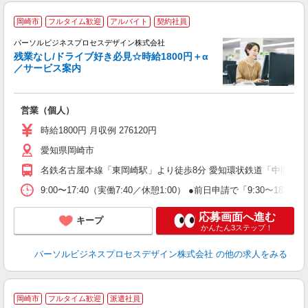
岡崎市
フルタイム歓迎
アルバイト
契約社員
パーソルビジネスプロセスデザイン株式会社
子
残業なし/ドライブ好き必見☆時給1800円＋α
入
／サービス案内
は
学
活
営業（個人）
自
会
時給1800円 月収例 276120円
り
愛知県岡崎市
名鉄名古屋本線「東岡崎駅」より徒歩8分 愛知環状鉄道「中岡崎駅
9:00〜17:40（実働7:40／休憩1:00） ●前日申請で「9:30〜18:10
応募画面へ進む
キープ
かんたん3ステップ！
パーソルビジネスプロセスデザイン株式会社
の他の求人をみる
岡崎市
フルタイム歓迎
派遣社員
ョ