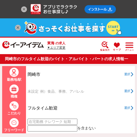
東海
の求人
▼エリア変更
岡崎市のフルタイム歓迎のバイト・アルバイト・パートの求人情報一
覧
岡崎市
選択
勤務地/駅
未設定
例）食品、事務、アパレル
選択
職種
フルタイム歓迎
選択
こだわり
を含まない
フリーワード