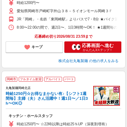
者
時給1200円〜
歓
愛知県岡崎市戸崎町字外山３８－５イオンモール岡崎３Ｆ
～
り
JR「岡崎」・名鉄「東岡崎駅」よりバスで7・8分 ★バイク通勤
O
平
8:00〜22:00の間で、週2日〜、1日3時間〜OK！ ★1
煙 
応募締め切り2026/08/31 23:59まで
応募画面へ進む
キープ
かんたん3ステップ！
株式会社丸亀製麺
の他の求人をみる
岡崎市
フルタイム歓迎
アルバイト
パート
丸亀製麺岡崎北店
時給1250円☆お得なまかない有♪【シフト1週
間毎】主婦（夫）さん活躍中！週1日〜／1日3
h〜OK◎
ル
キッチン・ホールスタッフ
入
者
時給1250円〜 ☆22時以降は時給25％UP（深夜割増有）