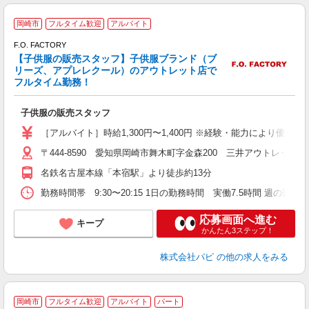
岡崎市
フルタイム歓迎
アルバイト
F.O. FACTORY
未
【子供服の販売スタッフ】子供服ブランド（ブ
髪
リーズ、アプレレクール）のアウトレット店で
フルタイム勤務！
子供服の販売スタッフ
［アルバイト］時給1,300円〜1,400円 ※経験・能力により優遇し
〒444-8590 愛知県岡崎市舞木町字金森200 三井アウトレットパ
名鉄名古屋本線「本宿駅」より徒歩約13分
勤務時間帯 9:30〜20:15 1日の勤務時間 実働7.5時間 週の勤務
応募画面へ進む
キープ
かんたん3ステップ！
株式会社パピ
の他の求人をみる
岡崎市
フルタイム歓迎
アルバイト
パート