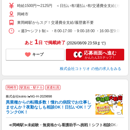
役
時給1500円〜2125円 ＜日払い有/週払い有/交通費全支給(ガソリ
岡崎市
東岡崎駅からスグ！交通費全支給/履歴書不要
＜週3〜シフト制＞ ・8:00-17:00 ・9:00-18:00 ・16:00-
1
あと
日
で掲載終了
(2026/08/09 23:59まで)
応募画面へ進む
キープ
かんたん3ステップ！
株式会社コトリオ
の他の求人をみる
2
岡崎市
駅直結・駅チカ
派遣社員
株式会社kotrio /●NG-H-2029898
女
異業種からの転職多数！憧れの病院でお仕事し
ド
ませんか？夜勤なしも相談OK！日払いOK！ブ
活
ランクOK！
ル
自
≪岡崎駅≫未経験・無資格から看護助手へ挑戦！シフト相談OK♪