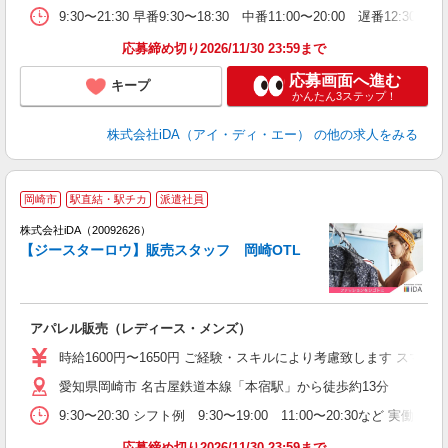
9:30〜21:30 早番9:30〜18:30 中番11:00〜20:00
ワ
あ
応募締め切り2026/11/30 23:59まで
車
応募画面へ進む
キープ
かんたん3ステップ！
株式会社iDA（アイ・ディ・エー）
の他の求人をみる
岡崎市
駅直結・駅チカ
派遣社員
ョ
株式会社iDA（20092626）
【ジースターロウ】販売スタッフ 岡崎OTL
研
か
アパレル販売（レディース・メンズ）
入
交
時給1600円〜1650円 ご経験・スキルにより考慮致します ス
O
愛知県岡崎市 名古屋鉄道本線「本宿駅」から徒歩約13分
迎
問
9:30〜20:30 シフト例 9:30〜19:00 11:00〜20:
休
あ
応募締め切り2026/11/30 23:59まで