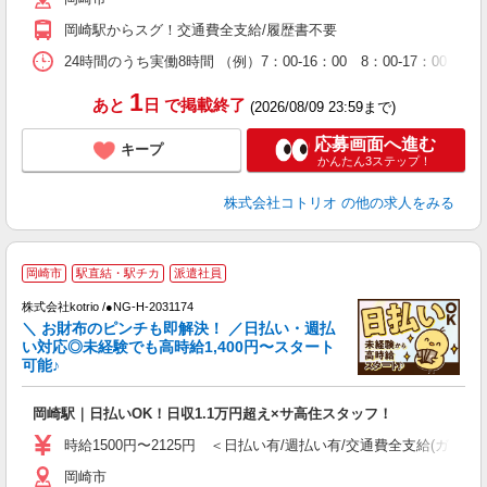
岡崎駅からスグ！交通費全支給/履歴書不要
24時間のうち実働8時間 （例）7：00-16：00 8：00-17：00
1
あと
日
で掲載終了
(2026/08/09 23:59まで)
応募画面へ進む
キープ
かんたん3ステップ！
株式会社コトリオ
の他の求人をみる
岡崎市
駅直結・駅チカ
派遣社員
株式会社kotrio /●NG-H-2031174
女
＼ お財布のピンチも即解決！ ／日払い・週払
ド
い対応◎未経験でも高時給1,400円〜スタート
活
可能♪
ル
自
岡崎駅｜日払いOK！日収1.1万円超え×サ高住スタッフ！
役
時給1500円〜2125円 ＜日払い有/週払い有/交通費全支給(ガソリ
岡崎市