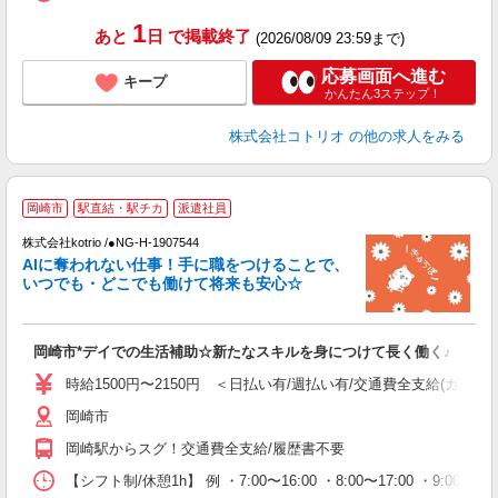
1
あと
日
で掲載終了
(2026/08/09 23:59まで)
応募画面へ進む
キープ
かんたん3ステップ！
株式会社コトリオ
の他の求人をみる
岡崎市
駅直結・駅チカ
派遣社員
株式会社kotrio /●NG-H-1907544
女
AIに奪われない仕事！手に職をつけることで、
ド
いつでも・どこでも働けて将来も安心☆
活
ル
自
岡崎市*デイでの生活補助☆新たなスキルを身につけて長く働く♪
役
時給1500円〜2150円 ＜日払い有/週払い有/交通費全支給(ガソリ
岡崎市
岡崎駅からスグ！交通費全支給/履歴書不要
【シフト制/休憩1h】 例 ・7:00〜16:00 ・8:00〜17:00 ・9:00〜