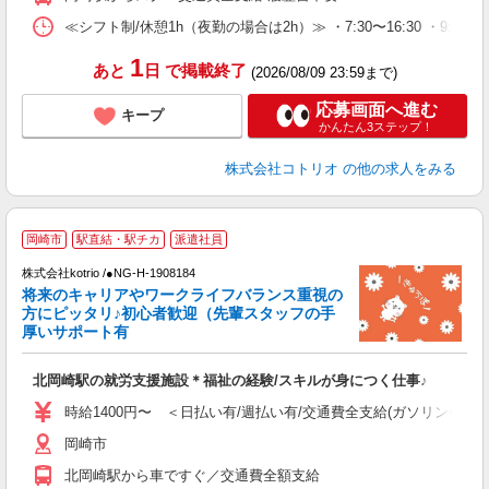
≪シフト制/休憩1h（夜勤の場合は2h）≫ ・7:30〜16:30 ・9:0
1
あと
日
で掲載終了
(2026/08/09 23:59まで)
応募画面へ進む
キープ
かんたん3ステップ！
株式会社コトリオ
の他の求人をみる
2
岡崎市
駅直結・駅チカ
派遣社員
株式会社kotrio /●NG-H-1908184
将来のキャリアやワークライフバランス重視の
女
方にピッタリ♪初心者歓迎（先輩スタッフの手
ド
厚いサポート有
活
ル
北岡崎駅の就労支援施設＊福祉の経験/スキルが身につく仕事♪
自
時給1400円〜 ＜日払い有/週払い有/交通費全支給(ガソリン代含む
役
岡崎市
北岡崎駅から車ですぐ／交通費全額支給