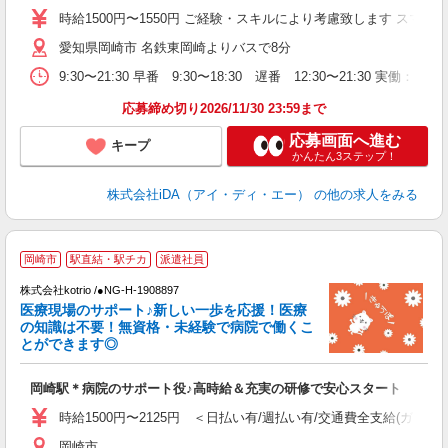
交
時給1500円〜1550円 ご経験・スキルにより考慮致します ス
友
愛知県岡崎市 名鉄東岡崎よりバスで8分
歓
時
9:30〜21:30 早番 9:30〜18:30 遅番 12:30〜21
休
高
応募締め切り2026/11/30 23:59まで
応募画面へ進む
キープ
かんたん3ステップ！
株式会社iDA（アイ・ディ・エー）
の他の求人をみる
岡崎市
駅直結・駅チカ
派遣社員
株式会社kotrio /●NG-H-1908897
女
医療現場のサポート♪新しい一歩を応援！医療
ド
の知識は不要！無資格・未経験で病院で働くこ
活
とができます◎
ル
自
岡崎駅＊病院のサポート役♪高時給＆充実の研修で安心スタート
役
時給1500円〜2125円 ＜日払い有/週払い有/交通費全支給(ガソリ
岡崎市