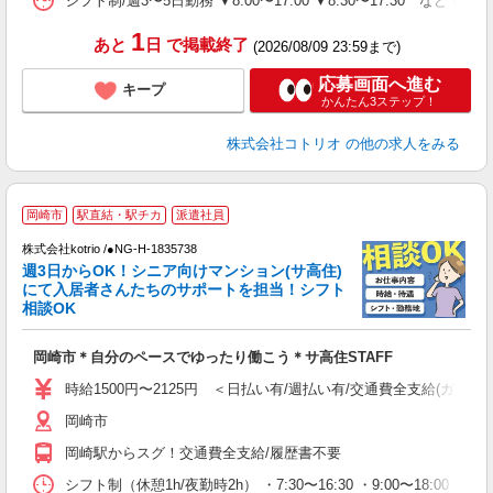
シフト制/週3〜5日勤務 ▼8:00〜17:00 ▼8:30〜17:30 など 休
1
あと
日
で掲載終了
(2026/08/09 23:59まで)
応募画面へ進む
キープ
かんたん3ステップ！
株式会社コトリオ
の他の求人をみる
履
岡崎市
駅直結・駅チカ
派遣社員
で
株式会社kotrio /●NG-H-1835738
女
週3日からOK！シニア向けマンション(サ高住)
ド
にて入居者さんたちのサポートを担当！シフト
活
相談OK
ル
自
岡崎市＊自分のペースでゆったり働こう＊サ高住STAFF
役
時給1500円〜2125円 ＜日払い有/週払い有/交通費全支給(ガソリ
岡崎市
岡崎駅からスグ！交通費全支給/履歴書不要
シフト制（休憩1h/夜勤時2h） ・7:30〜16:30 ・9:00〜18:00 