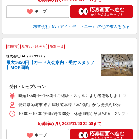
応募画面へ進む
キープ
かんたん3ステップ！
株式会社iDA（アイ・ディ・エー）
の他の求人をみる
岡崎市
駅直結・駅チカ
派遣社員
株式会社iDA（20099088）
最大1650円【カード入会案内・受付スタッフ
】MOP岡崎
た
受付・レセプション
入
交
時給1550円〜1650円 ご経験・スキルにより考慮致します ス
愛知県岡崎市 名古屋鉄道本線「本宿駅」から徒歩約13分
学
め
10:00〜19:00 実働7時間30分 休憩1時間 早番/遅番 2シフト
禁
応募締め切り2026/11/30 23:59まで
応募画面へ進む
キープ
かんたん3ステップ！