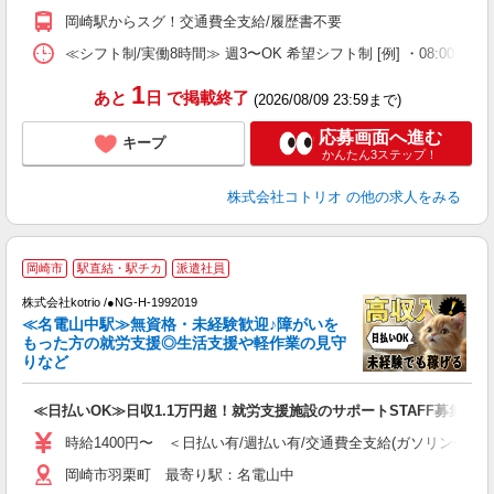
岡崎駅からスグ！交通費全支給/履歴書不要
≪シフト制/実働8時間≫ 週3〜OK 希望シフト制 [例] ・08:00 〜 17:0
1
あと
日
で掲載終了
(2026/08/09 23:59まで)
応募画面へ進む
キープ
かんたん3ステップ！
株式会社コトリオ
の他の求人をみる
岡崎市
駅直結・駅チカ
派遣社員
最
株式会社kotrio /●NG-H-1992019
女
≪名電山中駅≫無資格・未経験歓迎♪障がいを
ド
もった方の就労支援◎生活支援や軽作業の見守
活
りなど
ル
自
≪日払いOK≫日収1.1万円超！就労支援施設のサポートSTAFF募集
役
時給1400円〜 ＜日払い有/週払い有/交通費全支給(ガソリン代含む
岡崎市羽栗町 最寄り駅：名電山中