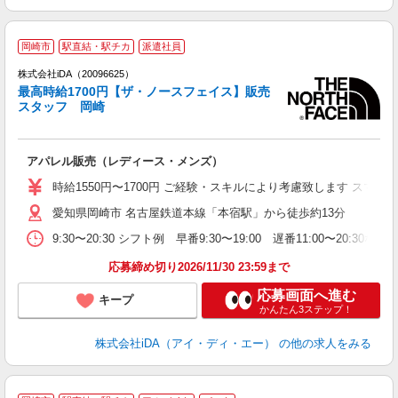
岡崎市
駅直結・駅チカ
派遣社員
ョ
株式会社iDA（20096625）
最高時給1700円【ザ・ノースフェイス】販売
研
スタッフ 岡崎
か
アパレル販売（レディース・メンズ）
入
交
時給1550円〜1700円 ご経験・スキルにより考慮致します ス
ア
愛知県岡崎市 名古屋鉄道本線「本宿駅」から徒歩約13分
格
1
9:30〜20:30 シフト例 早番9:30〜19:00 遅番11:00〜
あ
収
応募締め切り2026/11/30 23:59まで
応募画面へ進む
キープ
かんたん3ステップ！
株式会社iDA（アイ・ディ・エー）
の他の求人をみる