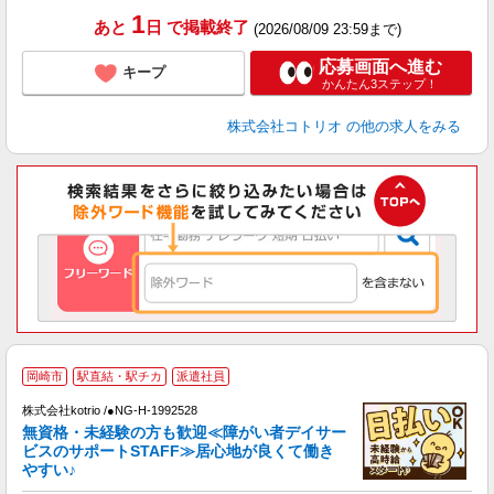
1
あと
日
で掲載終了
(2026/08/09 23:59まで)
応募画面へ進む
キープ
かんたん3ステップ！
株式会社コトリオ
の他の求人をみる
岡崎市
駅直結・駅チカ
派遣社員
先
株式会社kotrio /●NG-H-1992528
女
無資格・未経験の方も歓迎≪障がい者デイサー
ド
ビスのサポートSTAFF≫居心地が良くて働き
活
やすい♪
ル