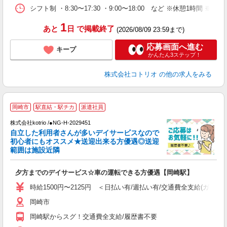
シフト制 ・8:30〜17:30 ・9:00〜18:00 など ※休憩1時間 ※
1
あと
日
で掲載終了
(2026/08/09 23:59まで)
応募画面へ進む
キープ
かんたん3ステップ！
株式会社コトリオ
の他の求人をみる
岡崎市
駅直結・駅チカ
派遣社員
＊
株式会社kotrio /●NG-H-2029451
女
自立した利用者さんが多いデイサービスなので
ド
初心者にもオススメ★送迎出来る方優遇◎送迎
活
範囲は施設近隣
ル
自
夕方までのデイサービス☆車の運転できる方優遇【岡崎駅】
役
時給1500円〜2125円 ＜日払い有/週払い有/交通費全支給(ガソリ
岡崎市
岡崎駅からスグ！交通費全支給/履歴書不要