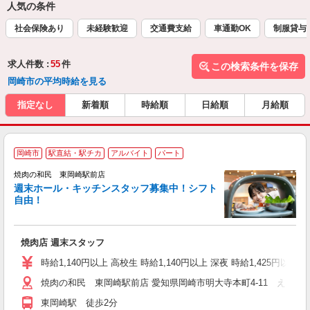
人気の条件
社会保険あり
未経験歓迎
交通費支給
車通勤OK
制服貸与
求人件数 :
55
件
この検索条件を保存
岡崎市の平均時給を見る
指定なし
新着順
時給順
日給順
月給順
岡崎市
駅直結・駅チカ
アルバイト
パート
焼肉の和民 東岡崎駅前店
週末ホール・キッチンスタッフ募集中！シフト
イ
自由！
履
勤
い
焼肉店 週末スタッフ
時給1,140円以上 高校生 時給1,140円以上 深夜 時給1,425円以上 
焼肉の和民 東岡崎駅前店 愛知県岡崎市明大寺本町4-11 えきまえ
東岡崎駅 徒歩2分