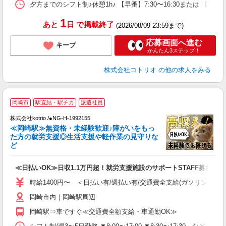
夕方までのシフト制♪休憩1h♪ 【早番】7:30〜16:30または 【日
1
あと
日
で掲載終了
(2026/08/09 23:59まで)
応募画面へ進む
キープ
かんたん3ステップ！
株式会社コトリオ
の他の求人をみる
岡崎市
駅直結・駅チカ
派遣社員
最
株式会社kotrio /●NG-H-1992155
女
≪岡崎駅≫無資格・未経験歓迎♪障がいをもっ
ド
た方の就労支援◎生活支援や軽作業の見守りな
活
ど
ル
自
≪日払いOK≫日収1.1万円超！就労支援施設のサポートSTAFF募集
役
時給1400円〜 ＜日払い有/週払い有/交通費全支給(ガソリン代含む
岡崎市内｜岡崎駅周辺
岡崎駅⇒車ですぐ≪交通費全額支給・車通勤OK≫