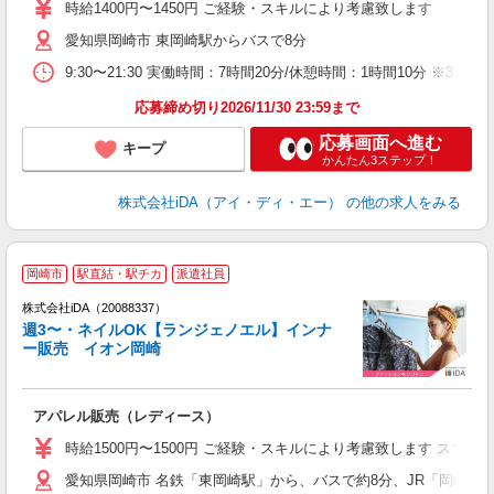
特
時給1400円〜1450円 ご経験・スキルにより考慮致します
愛知県岡崎市 東岡崎駅からバスで8分
少
9:30〜21:30 実働時間：7時間20分/休憩時間：1時間10分
煙
応募締め切り2026/11/30 23:59まで
応募画面へ進む
キープ
かんたん3ステップ！
株式会社iDA（アイ・ディ・エー）
の他の求人をみる
岡崎市
駅直結・駅チカ
派遣社員
ョ
株式会社iDA（20088337）
週3〜・ネイルOK【ランジェノエル】インナ
研
ー販売 イオン岡崎
か
アパレル販売（レディース）
入
交
時給1500円〜1500円 ご経験・スキルにより考慮致します ス
K
愛知県岡崎市 名鉄「東岡崎駅」から、バスで約8分、JR「岡崎駅
第