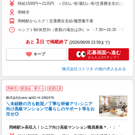
役
時給1500円〜2125円 ＜日払い有/週払い有/交通費全支給(ガソリ
岡崎市
岡崎駅からスグ！交通費全支給/履歴書不要
≪シフト制/休憩1h（夜勤の場合は2h）≫ ・7:30〜16:30 ・9:0
1
あと
日
で掲載終了
(2026/08/09 23:59まで)
応募画面へ進む
キープ
かんたん3ステップ！
株式会社コトリオ
の他の求人をみる
岡崎市
駅直結・駅チカ
派遣社員
齢
株式会社kotrio /●NG-H-1992476
女
＼未経験の方も歓迎／丁寧な研修アリ♪シニア
ド
向け高級マンションで暮らしのサポート等をお
活
任せ◎
ル
自
岡崎駅≫高収入！シニア向け高級マンション職員募集＊.・：゜
役