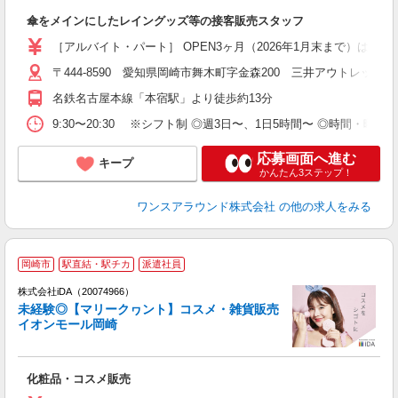
を
傘をメインにしたレイングッズ等の接客販売スタッフ
未
タ
［アルバイト・パート］ OPEN3ヶ月（2026年1月末まで）は、特別時
日
〒444-8590 愛知県岡崎市舞木町字金森200 三井アウトレットパ
プ
交
名鉄名古屋本線「本宿駅」より徒歩約13分
り
9:30〜20:30 ※シフト制 ◎週3日〜、1日5時間〜 ◎時間
応募画面へ進む
キープ
かんたん3ステップ！
ワンスアラウンド株式会社
の他の求人をみる
岡崎市
駅直結・駅チカ
派遣社員
ョ
株式会社iDA（20074966）
未経験◎【マリークヮント】コスメ・雑貨販売
研
イオンモール岡崎
か
化粧品・コスメ販売
入