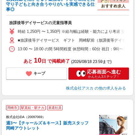
守り子どもと向き合うやりがいを実感できる仕
事◎
面
放課後等デイサービスの児童指導員
入
不
時給 1,250円 〜 1,350円 ※給与幅は経験・能力により考慮 交
務
■放課後等デイサービス ギフト 岡崎駅前（放課後等デイサービス
り
13:00 〜 18:00 の間 5時間程度 休憩時間：60分 祝日：9時〜17
10
あと
日
で掲載終了
(2026/08/18 23:59まで)
応募画面へ進む
キープ
かんたん3ステップ！
株式会社アスカ
の他の求人をみる
岡崎市
駅直結・駅チカ
派遣社員
ョ
株式会社iDA（20097069）
週3〜【チャールズ＆キース】販売スタッフ
研
岡崎アウトレット