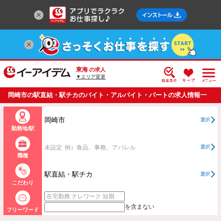
東海
の求人
▼エリア変更
岡崎市の駅直結・駅チカのバイト・アルバイト・パートの求人情報一
覧
岡崎市
選択
勤務地/駅
未設定
例）食品、事務、アパレル
選択
職種
駅直結・駅チカ
選択
こだわり
を含まない
フリーワード