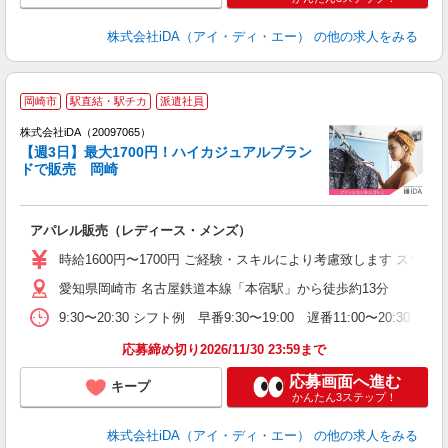
株式会社iDA（アイ・ディ・エー）
の他の求人をみる
岡崎市
駅直結・駅チカ
派遣社員
ョ
株式会社iDA（20097065）
【週3日】最大1700円！ハイカジュアルブラン
研
ドで販売 岡崎
か
アパレル販売（レディース・メンズ）
入
交
時給1600円〜1700円 ご経験・スキルにより考慮致します ス
イ
愛知県岡崎市 名古屋鉄道本線「本宿駅」から徒歩約13分
格
9:30〜20:30 シフト例 早番9:30〜19:00 遅番11:00〜
W
（
応募締め切り2026/11/30 23:59まで
高
応募画面へ進む
キープ
かんたん3ステップ！
株式会社iDA（アイ・ディ・エー）
の他の求人をみる