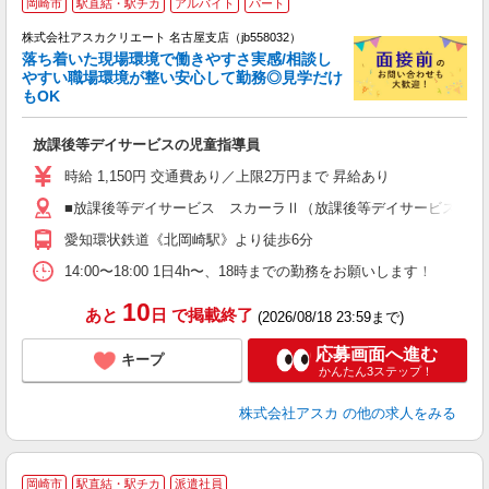
岡崎市
駅直結・駅チカ
アルバイト
パート
株式会社アスカクリエート 名古屋支店（jb558032）
落ち着いた現場環境で働きやすさ実感/相談し
やすい職場環境が整い安心して勤務◎見学だけ
もOK
面
放課後等デイサービスの児童指導員
入
不
時給 1,150円 交通費あり／上限2万円まで 昇給あり
4
■放課後等デイサービス スカーラⅡ（放課後等デイサービス） 愛
ぼ
り
愛知環状鉄道《北岡崎駅》より徒歩6分
14:00〜18:00 1日4h〜、18時までの勤務をお願いします！
10
あと
日
で掲載終了
(2026/08/18 23:59まで)
応募画面へ進む
キープ
かんたん3ステップ！
株式会社アスカ
の他の求人をみる
岡崎市
駅直結・駅チカ
派遣社員