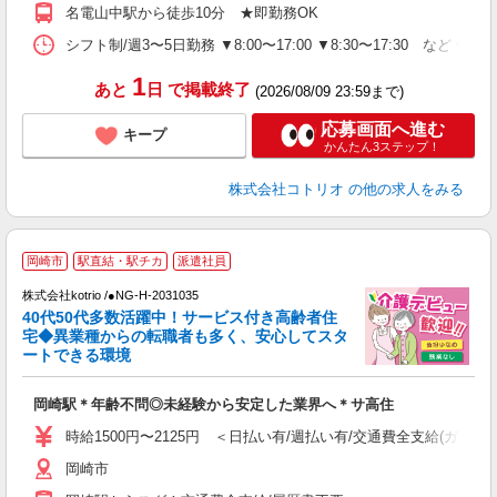
名電山中駅から徒歩10分 ★即勤務OK
シフト制/週3〜5日勤務 ▼8:00〜17:00 ▼8:30〜17:30 など 休
1
あと
日
で掲載終了
(2026/08/09 23:59まで)
応募画面へ進む
キープ
かんたん3ステップ！
株式会社コトリオ
の他の求人をみる
岡崎市
駅直結・駅チカ
派遣社員
株式会社kotrio /●NG-H-2031035
女
40代50代多数活躍中！サービス付き高齢者住
ド
宅◆異業種からの転職者も多く、安心してスタ
活
ートできる環境
ル
自
岡崎駅＊年齢不問◎未経験から安定した業界へ＊サ高住
役
時給1500円〜2125円 ＜日払い有/週払い有/交通費全支給(ガソリ
岡崎市