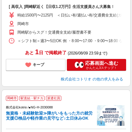
自
[ 高収入 ]岡崎駅近く【日収1.2万円】生活支援員さん大募集！
役
時給1500円〜2125円 ＜日払い有/週払い有/交通費全支給(ガソリ
岡崎市
岡崎駅からスグ！交通費全支給/履歴書不要
＜シフト制＞週3〜5日OK 例 ・8:00〜17:00 ・9:00〜18:00 など
1
あと
日
で掲載終了
(2026/08/09 23:59まで)
応募画面へ進む
キープ
かんたん3ステップ！
株式会社コトリオ
の他の求人をみる
【
岡崎市
駅直結・駅チカ
派遣社員
株式会社kotrio /●NG-H-2030088
女
無資格・未経験歓迎≫障がいをもった方の就労
ド
支援◎検品や軽作業の見守など♪土日休みOK
活
ル