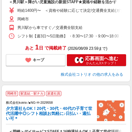
＜男川駅＞障がい児童施設の新規STAFF★資格や経験を活かす
役
時給1400円〜 ＜資格や経験に応じて決定/交通費全支給(ガソリン
岡崎市
男川駅から車ですぐ／交通費全額支給
シフト制【週3日〜5日勤務】 ・8:30〜17:30 ・9:00〜18:00 ・10
1
あと
日
で掲載終了
(2026/08/09 23:59まで)
応募画面へ進む
キープ
かんたん3ステップ！
株式会社コトリオ
の他の求人をみる
岡崎市
駅直結・駅チカ
派遣社員
株式会社kotrio /●NG-H-2029558
女
夕方退社もOK！20代・30代・40代の子育て世
ド
代活躍中◎シフト相談お気軽に♪日払い・週払
活
い可＊
ル
自
＜岡崎＞デイサービスSTAFF＊16時退社もOK！子育て世代活躍中