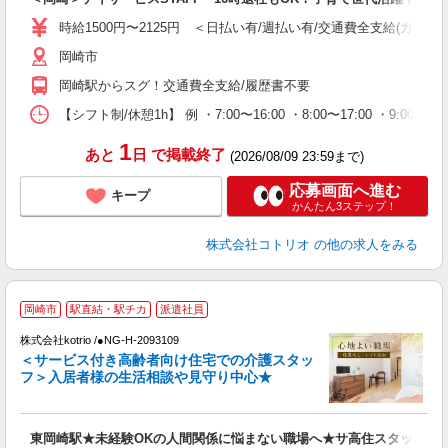
役
時給1500円〜2125円 ＜日払い有/週払い有/交通費全支給(ガソリ
岡崎市
岡崎駅からスグ！交通費全支給/履歴書不要
【シフト制/休憩1h】 例 ・7:00〜16:00 ・8:00〜17:00 ・9:00〜
1
あと
日
で掲載終了
(2026/08/09 23:59まで)
応募画面へ進む
キープ
かんたん3ステップ！
株式会社コトリオ
の他の求人をみる
【
岡崎市
駅直結・駅チカ
派遣社員
株式会社kotrio /●NG-H-2093109
女
＜サービス付き高齢者向け住宅での介護スタッ
ド
フ＞入居者様の生活相談や見守り中心★
活
ル
自
東岡崎駅★未経験OKの人間関係に悩まない職場へ★サ高住スタッフ