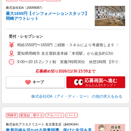
株式会社iDA（20099087）
最大1650円【インフォメーションスタッフ】
岡崎アウトレット
た
受付・レセプション
入
交
時給1550円〜1650円 ご経験・スキルにより考慮致します ス
e
愛知県岡崎市 名古屋鉄道本線「本宿駅」から徒歩約13分
婦
自
9:00〜20:15 2シフト制 実働7時間30分 休憩1時間 【早番】9:
り
収
応募締め切り2026/11/30 23:59まで
応募画面へ進む
キープ
かんたん3ステップ！
株式会社iDA（アイ・ディ・エー）
の他の求人をみる
岡崎市
駅直結・駅チカ
アルバイト
パート
株式会社アスカクリエート 名古屋支店（jb634164）
教員目線を活かせる学童指導。学びと生活を見