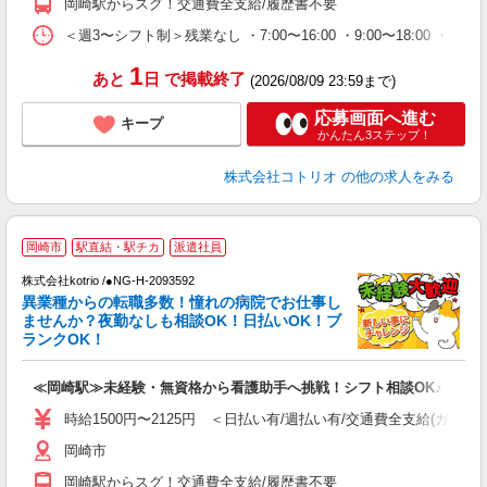
岡崎駅からスグ！交通費全支給/履歴書不要
＜週3〜シフト制＞残業なし ・7:00〜16:00 ・9:00〜18:00 ・
1
あと
日
で掲載終了
(2026/08/09 23:59まで)
応募画面へ進む
キープ
かんたん3ステップ！
株式会社コトリオ
の他の求人をみる
2
岡崎市
駅直結・駅チカ
派遣社員
株式会社kotrio /●NG-H-2093592
女
異業種からの転職多数！憧れの病院でお仕事し
ド
ませんか？夜勤なしも相談OK！日払いOK！ブ
活
ランクOK！
ル
自
≪岡崎駅≫未経験・無資格から看護助手へ挑戦！シフト相談OK♪
役
時給1500円〜2125円 ＜日払い有/週払い有/交通費全支給(ガソリ
岡崎市
岡崎駅からスグ！交通費全支給/履歴書不要