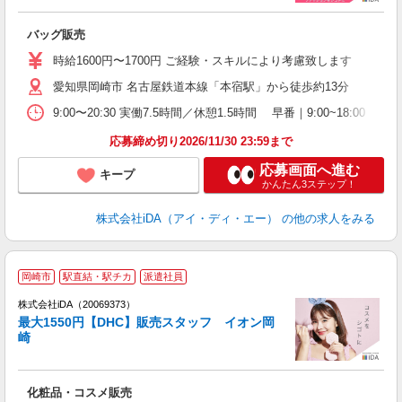
か
バッグ販売
入
時給1600円〜1700円 ご経験・スキルにより考慮致します
髪
愛知県岡崎市 名古屋鉄道本線「本宿駅」から徒歩約13分
者
時
9:00〜20:30 実働7.5時間／休憩1.5時間 早番｜9:00~18
1
社
応募締め切り2026/11/30 23:59まで
応募画面へ進む
キープ
かんたん3ステップ！
株式会社iDA（アイ・ディ・エー）
の他の求人をみる
岡崎市
駅直結・駅チカ
派遣社員
ョ
株式会社iDA（20069373）
最大1550円【DHC】販売スタッフ イオン岡
研
崎
か
化粧品・コスメ販売
入