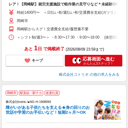
自
レア！【岡崎駅】就労支援施設で軽作業の見守りなど＊未経験OK
役
時給1400円〜 ＜日払い有/週払い有/交通費全支給(ガソリン代含む
岡崎市
岡崎駅からスグ！交通費全支給/履歴書不要
＜シフト制/週3〜＞ ・8:30〜17:30 ・9:00〜18:00 (休憩1h、残
1
あと
日
で掲載終了
(2026/08/09 23:59まで)
応募画面へ進む
キープ
かんたん3ステップ！
株式会社コトリオ
の他の求人をみる
岡崎市
駅直結・駅チカ
派遣社員
好
株式会社kotrio /●NG-H-1908092
女
障がいがある子供たちを支える★身の回りのお
ド
世話や学習のお手伝いなど！短期2ヶ月〜OK
活
ル
自