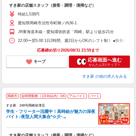
つ
すき家の店舗スタッフ（接客・調理・清掃など）
履
ミ
時給1,538円
～
愛知県岡崎市法性寺町柳ノ内36-1
勤
社
JR東海道本線・愛知環状鉄道「岡崎」駅より徒歩21分
22:00〜翌5:00 1日2時間、週2日からOKのシフト制！ ●扶養内勤務
応募締め切り2026/08/31 23:59まで
応募画面へ進む
キープ
かんたん3ステップ！
すき家
の他の求人をみる
岡崎市
短時間勤務（1日4h以内）OK
アルバイト
パート
すき家 248号岡崎岩津店
学生・フリーター活躍中！高時給が魅力の深夜
バイト♪夜型人間大集合*☆彡･.｡
つ
すき家の店舗スタッフ（接客・調理・清掃など）