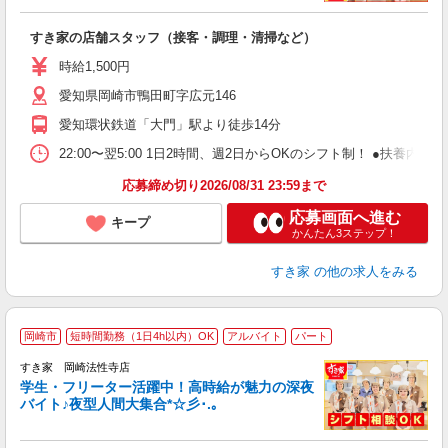
つ
すき家の店舗スタッフ（接客・調理・清掃など）
履
ミ
時給1,500円
～
愛知県岡崎市鴨田町字広元146
勤
社
愛知環状鉄道「大門」駅より徒歩14分
22:00〜翌5:00 1日2時間、週2日からOKのシフト制！ ●扶養内勤務
応募締め切り2026/08/31 23:59まで
応募画面へ進む
キープ
かんたん3ステップ！
すき家
の他の求人をみる
岡崎市
短時間勤務（1日4h以内）OK
アルバイト
パート
すき家 岡崎法性寺店
学生・フリーター活躍中！高時給が魅力の深夜
バイト♪夜型人間大集合*☆彡･.｡