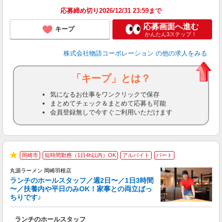
特
応募締め切り2026/12/31 23:59まで
応募画面へ進む
キープ
かんたん3ステップ！
株式会社物語コーポレーション
の他の求人をみる
「キープ」とは？
気になるお仕事をワンクリックで保存
まとめてチェック＆まとめて応募も可能
会員登録無しで今すぐご利用いただけます
岡崎市
短時間勤務（1日4h以内）OK
アルバイト
パート
★
丸源ラーメン 岡崎羽根店
ランチのホールスタッフ／週2日〜／1日3時間
〜／扶養内や平日のみOK！家事との両立ばっ
ちりです♪
一
ランチのホールスタッフ
入