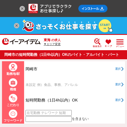
東海
の求人
▼エリア変更
岡崎市の短時間勤務（1日4h以内）OKのバイト・アルバイト・パート
の求人情報一覧
岡崎市
選択
勤務地/駅
未設定
例）食品、事務、アパレル
選択
職種
短時間勤務（1日4h以内）OK
選択
こだわり
を含まない
フリーワード