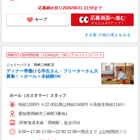
応募締め切り2026/08/31 23:59まで
応募画面へ進む
キープ
かんたん3ステップ！
すき家
の他の求人をみる
岡崎市
短時間勤務（1日4h以内）OK
アルバイト
パート
ジョリーパスタ 岡崎三崎町店
ディナー帯働ける学生さん・フリーターさん大
募集！＜ホール＞未経験OK
ま
ホール（カスタマー）スタッフ
未
（
時給1200円 ※22:00以降は時給1500円 ※高校生時給1160円
給
愛知県岡崎市三崎町3番地1
JR東海道本線「岡崎駅」徒歩20分
9:00〜17:00 17:00〜22:00 22:00〜閉店まで 上記