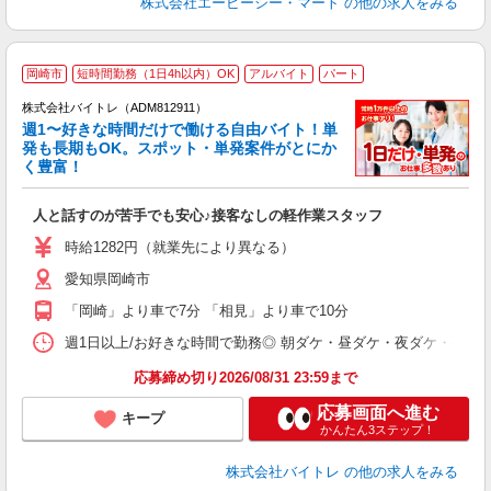
株式会社エービーシー・マート
の他の求人をみる
岡崎市
短時間勤務（1日4h以内）OK
アルバイト
パート
株式会社バイトレ（ADM812911）
週1〜好きな時間だけで働ける自由バイト！単
発も長期もOK。スポット・単発案件がとにか
も
く豊富！
気
人と話すのが苦手でも安心♪接客なしの軽作業スタッフ
即
活
時給1282円（就業先により異なる）
（
愛知県岡崎市
短
K
「岡崎」より車で7分 「相見」より車で10分
日
髪
週1日以上/お好きな時間で勤務◎ 朝ダケ・昼ダケ・夜ダケ・夜勤など、 ご自
応募締め切り2026/08/31 23:59まで
応募画面へ進む
キープ
かんたん3ステップ！
株式会社バイトレ
の他の求人をみる