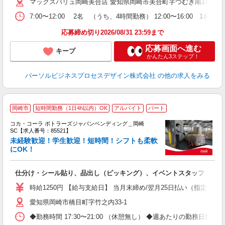
マックスバリュ岡崎美合店 愛知県岡崎市美合町字つむぎ南1番1 美
7:00〜12:00 2名 （うち、4時間勤務） 12:00〜16:00
応募締め切り2026/08/31 23:59まで
応募画面へ進む
キープ
かんたん3ステップ！
パーソルビジネスプロセスデザイン株式会社
の他の求人をみる
岡崎市
短時間勤務（1日4h以内）OK
アルバイト
パート
コカ・コーラ ボトラーズジャパンベンディング＿岡崎
SC【求人番号：85521】
未経験歓迎！学生歓迎！短時間！シフトも柔軟
にOK！
未
～
仕分け・シール貼り、品出し（ピッキング）、イベントスタッフ
ル
時給1250円 【給与支給日】 当月末締め/翌月25日払い（指定口座
愛知県岡崎市橋目町字竹之内33-1
◆勤務時間 17:30〜21:00 （休憩無し） ◆週あたりの勤務日数 