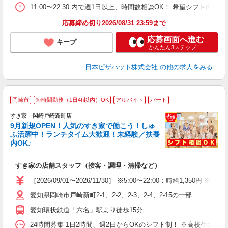
K
11:00〜22:30 内で週1日以上、時間数相談OK！ 希望シフト
応募締め切り2026/08/31 23:59まで
応募画面へ進む
キープ
かんたん3ステップ！
日本ピザハット株式会社
の他の求人をみる
≪
岡崎市
短時間勤務（1日4h以内）OK
アルバイト
パート
すき家 岡崎戸崎新町店
9月新規OPEN！人気のすき家で働こう！しゅ
安
ふ活躍中！ランチタイム大歓迎！未経験／扶養
内OK♪
の
すき家の店舗スタッフ（接客・調理・清掃など）
履
タ
［2026/09/01〜2026/11/30］ ※5:00〜22:00：時給1,350円
（
愛知県岡崎市戸崎新町2-1、2-2、2-3、2-4、2-15の一部
夜
事
愛知環状鉄道「六名」駅より徒歩15分
24時間募集 1日2時間、週2日からOKのシフト制！ ※高校生のシ