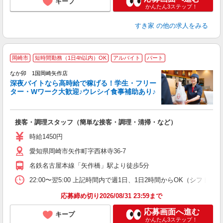
キープ
かんたん3ステップ！
すき家
の他の求人をみる
岡崎市
短時間勤務（1日4h以内）OK
アルバイト
パート
ん
なか卯 1国岡崎矢作店
深夜バイトなら高時給で稼げる！学生・フリー
ター・Wワーク大歓迎♪ウレシイ食事補助あり♪
助
と
接客・調理スタッフ（簡単な接客・調理・清掃・など）
未
日
時給1450円
K
愛知県岡崎市矢作町字西林寺36-7
い
名鉄名古屋本線「矢作橋」駅より徒歩5分
22:00〜翌5:00 上記時間内で週1日、1日2時間からOK（シフト
応募締め切り2026/08/31 23:59まで
応募画面へ進む
キープ
かんたん3ステップ！