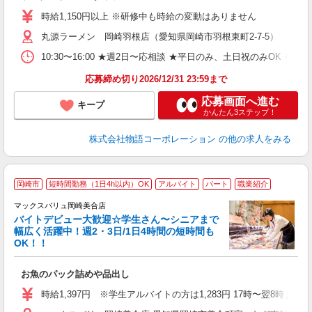
活
時給1,150円以上 ※研修中も時給の変動はありません
（
丸源ラーメン 岡崎羽根店（愛知県岡崎市羽根東町2-7-5）
n
日
10:30〜16:00 ★週2日〜応相談 ★平日のみ、土日祝のみO
煙
あ
応募締め切り2026/12/31 23:59まで
応募画面へ進む
キープ
かんたん3ステップ！
株式会社物語コーポレーション
の他の求人をみる
岡崎市
短時間勤務（1日4h以内）OK
アルバイト
パート
職業紹介
マックスバリュ岡崎美合店
す
バイトデビュー大歓迎☆学生さん〜シニアまで
（
幅広く活躍中！週2・3日/1日4時間の短時間も
OK！！
す
短
お魚のパック詰めや品出し
時給1,397円 ※学生アルバイトの方は1,283円 17時〜翌8時