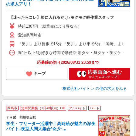
☆
の求人アリ！
験
【迷ったらコレ】箱に入れるだけ♪モクモク軽作業スタッフ
即
活
時給1307円（就業先により異なる）
（
愛知県岡崎市
短
K
「男川」より徒歩で15分 「男川」より車で5分 「岡崎」より車で1
日
髪
週1日以上/お好きな時間で勤務◎ 朝ダケ・昼ダケ・夜ダケ・夜勤など、 ご自
応募締め切り2026/08/31 23:59まで
応募画面へ進む
キープ
かんたん3ステップ！
株式会社バイトレ
の他の求人をみる
岡崎市
短時間勤務（1日4h以内）OK
アルバイト
パート
すき家 岡崎鴨田店
学生・フリーター活躍中！高時給が魅力の深夜
バイト♪夜型人間大集合*☆彡･.｡