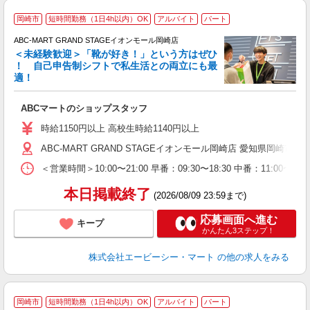
岡崎市
短時間勤務（1日4h以内）OK
アルバイト
パート
ABC-MART GRAND STAGEイオンモール岡崎店
＜未経験歓迎＞「靴が好き！」という方はぜひ
！ 自己申告制シフトで私生活との両立にも最
適！
き
ABCマートのショップスタッフ
未
与
時給1150円以上 高校生時給1140円以上
企
ABC-MART GRAND STAGEイオンモール岡崎店 愛知県岡崎市戸崎町
O
＜営業時間＞10:00〜21:00 早番：09:30〜18:30 中番：
本日掲載終了
(2026/08/09 23:59まで)
応募画面へ進む
キープ
かんたん3ステップ！
株式会社エービーシー・マート
の他の求人をみる
岡崎市
短時間勤務（1日4h以内）OK
アルバイト
パート