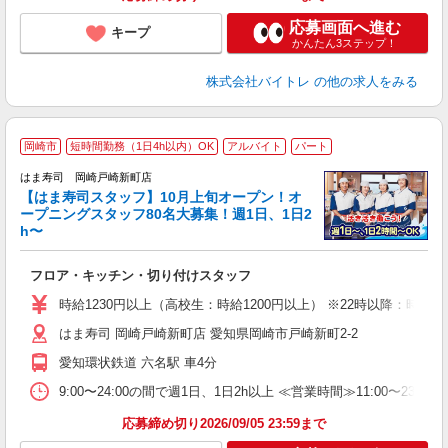
応募画面へ進む
キープ
かんたん3ステップ！
株式会社バイトレ
の他の求人をみる
岡崎市
短時間勤務（1日4h以内）OK
アルバイト
パート
はま寿司 岡崎戸崎新町店
【はま寿司スタッフ】10月上旬オープン！オ
ープニングスタッフ80名大募集！週1日、1日2
h〜
げ
相
フロア・キッチン・切り付けスタッフ
履
者
時給1230円以上（高校生：時給1200円以上） ※22時以降：時給153
フ
はま寿司 岡崎戸崎新町店 愛知県岡崎市戸崎新町2-2
不
勤
愛知環状鉄道 六名駅 車4分
勤
煙
9:00〜24:00の間で週1日、1日2h以上 ≪営業時間≫11:00〜23:
応募締め切り2026/09/05 23:59まで