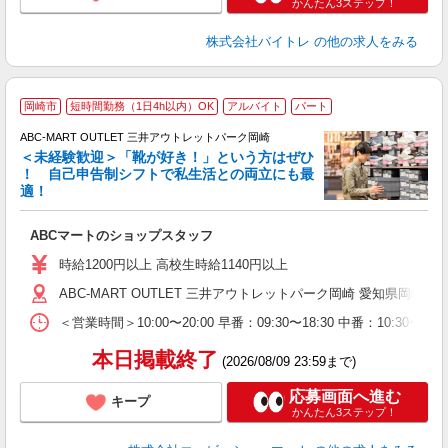
かんたん3ステップ！
株式会社バイトレ
の他の求人をみる
岡崎市
短時間勤務（1日4h以内）OK
アルバイト
パート
ABC-MART OUTLET 三井アウトレットパーク岡崎
＜未経験歓迎＞「靴が好き！」という方はぜひ
！ 自己申告制シフトで私生活との両立にも最
適！
き
ABCマートのショップスタッフ
未
与
時給1200円以上 高校生時給1140円以上
企
ABC-MART OUTLET 三井アウトレットパーク岡崎 愛知県岡
O
＜営業時間＞10:00〜20:00 早番：09:30〜18:30 中番：
本日掲載終了
(2026/08/09 23:59まで)
応募画面へ進む
キープ
かんたん3ステップ！