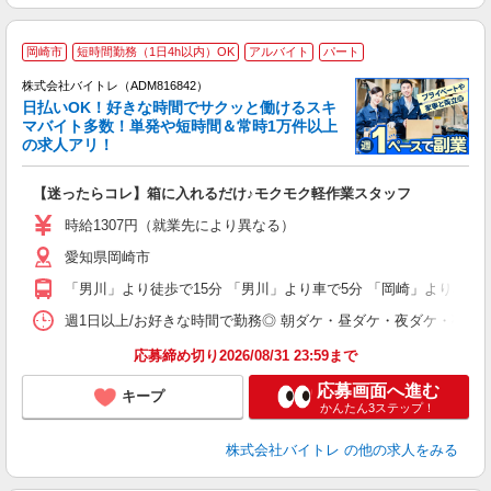
岡崎市
短時間勤務（1日4h以内）OK
アルバイト
パート
株式会社バイトレ（ADM816842）
く
日払いOK！好きな時間でサクッと働けるスキ
マバイト多数！単発や短時間＆常時1万件以上
☆
の求人アリ！
験
【迷ったらコレ】箱に入れるだけ♪モクモク軽作業スタッフ
即
活
時給1307円（就業先により異なる）
（
愛知県岡崎市
短
K
「男川」より徒歩で15分 「男川」より車で5分 「岡崎」より車で1
日
髪
週1日以上/お好きな時間で勤務◎ 朝ダケ・昼ダケ・夜ダケ・夜勤など、 ご自
応募締め切り2026/08/31 23:59まで
応募画面へ進む
キープ
かんたん3ステップ！
株式会社バイトレ
の他の求人をみる