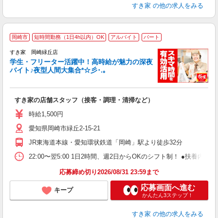
すき家
の他の求人をみる
岡崎市
短時間勤務（1日4h以内）OK
アルバイト
パート
すき家 岡崎緑丘店
学生・フリーター活躍中！高時給が魅力の深夜
バイト♪夜型人間大集合*☆彡･.｡
つ
すき家の店舗スタッフ（接客・調理・清掃など）
履
ミ
時給1,500円
～
愛知県岡崎市緑丘2-15-21
勤
社
JR東海道本線・愛知環状鉄道「岡崎」駅より徒歩32分
22:00〜翌5:00 1日2時間、週2日からOKのシフト制！ ●扶養内勤務
応募締め切り2026/08/31 23:59まで
応募画面へ進む
キープ
かんたん3ステップ！
すき家
の他の求人をみる