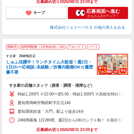
応募締め切り2026/08/31 23:59まで
応募画面へ進む
キープ
かんたん3ステップ！
株式会社ジョリーパスタ
の他の求人をみる
≪
岡崎市
短時間勤務（1日4h以内）OK
アルバイト
パート
すき家 岡崎鴨田店
しゅふ活躍中！ランチタイム大歓迎！週2日・
安
1日2h〜応相談♪未経験／扶養内勤務OK☆履歴
書不要
の
すき家の店舗スタッフ（接客・調理・清掃など）
履
タ
時給1,200円 ※22:00〜翌5:00：時給1,500円 ※高校生時給1,150
（
愛知県岡崎市鴨田町字広元146
夜
事
愛知環状鉄道「大門」駅より徒歩14分
24時間募集 1日2時間、週2日からOKのシフト制！ ※高校生のシ
応募締め切り2026/08/31 23:59まで