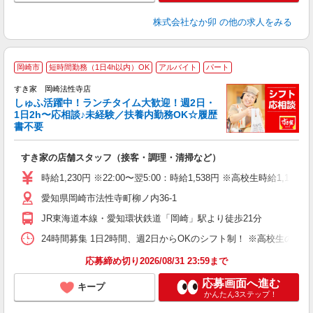
株式会社なか卯
の他の求人をみる
≪
岡崎市
短時間勤務（1日4h以内）OK
アルバイト
パート
すき家 岡崎法性寺店
しゅふ活躍中！ランチタイム大歓迎！週2日・
安
1日2h〜応相談♪未経験／扶養内勤務OK☆履歴
書不要
の
すき家の店舗スタッフ（接客・調理・清掃など）
履
タ
時給1,230円 ※22:00〜翌5:00：時給1,538円 ※高校生時給1,150
（
愛知県岡崎市法性寺町柳ノ内36-1
夜
事
JR東海道本線・愛知環状鉄道「岡崎」駅より徒歩21分
24時間募集 1日2時間、週2日からOKのシフト制！ ※高校生のシ
応募締め切り2026/08/31 23:59まで
応募画面へ進む
キープ
かんたん3ステップ！