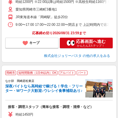
（
時給1200円 ※22:00以降は時給1500円 ※高校生時給1160円
給
愛知県岡崎市三崎町3番地1
JR東海道本線「岡崎駅」徒歩20分
9:00〜17:00 17:00〜22:00 22:00〜閉店まで 上記
応募締め切り2026/08/31 23:59まで
応募画面へ進む
キープ
かんたん3ステップ！
株式会社ジョリーパスタ
の他の求人をみる
岡崎市
短時間勤務（1日4h以内）OK
アルバイト
パート
ん
なか卯 岡崎若松東店
深夜バイトなら高時給で稼げる！学生・フリー
ター・Wワーク大歓迎♪ウレシイ食事補助あり♪
助
と
接客・調理スタッフ（簡単な接客・調理・清掃・など）
未
日
時給1450円
K