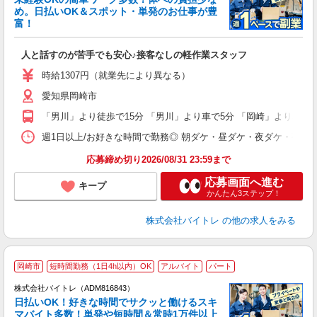
め。日払いOK＆スポット・単発のお仕事が豊
富！
ス
ロ
人と話すのが苦手でも安心♪接客なしの軽作業スタッフ
即
活
時給1307円（就業先により異なる）
（
愛知県岡崎市
短
K
「男川」より徒歩で15分 「男川」より車で5分 「岡崎」より車で1
日
髪
週1日以上/お好きな時間で勤務◎ 朝ダケ・昼ダケ・夜ダケ・夜勤など、 ご自
応募締め切り2026/08/31 23:59まで
応募画面へ進む
キープ
かんたん3ステップ！
株式会社バイトレ
の他の求人をみる
岡崎市
短時間勤務（1日4h以内）OK
アルバイト
パート
株式会社バイトレ（ADM816843）
く
日払いOK！好きな時間でサクッと働けるスキ
マバイト多数！単発や短時間＆常時1万件以上