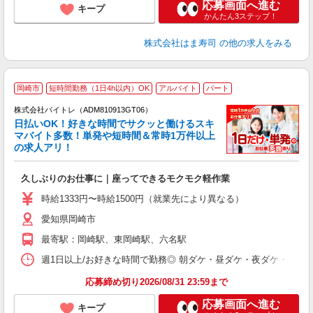
応募画面へ進む
キープ
かんたん3ステップ！
株式会社はま寿司
の他の求人をみる
岡崎市
短時間勤務（1日4h以内）OK
アルバイト
パート
株式会社バイトレ（ADM810913GT06）
く
日払いOK！好きな時間でサクッと働けるスキ
マバイト多数！単発や短時間＆常時1万件以上
☆
の求人アリ！
験
久しぶりのお仕事に｜座ってできるモクモク軽作業
即
活
時給1333円〜時給1500円（就業先により異なる）
（
愛知県岡崎市
短
K
最寄駅：岡崎駅、東岡崎駅、六名駅
日
髪
週1日以上/お好きな時間で勤務◎ 朝ダケ・昼ダケ・夜ダケ・夜勤など、 ご自
応募締め切り2026/08/31 23:59まで
応募画面へ進む
キープ