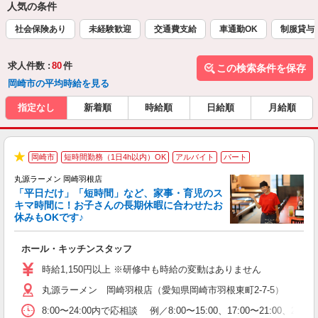
人気の条件
社会保険あり
未経験歓迎
交通費支給
車通勤OK
制服貸与
求人件数 :
80
件
この検索条件を保存
岡崎市の平均時給を見る
指定なし
新着順
時給順
日給順
月給順
岡崎市
短時間勤務（1日4h以内）OK
アルバイト
パート
★
丸源ラーメン 岡崎羽根店
「平日だけ」「短時間」など、家事・育児のス
キマ時間に！お子さんの長期休暇に合わせたお
休みもOKです♪
の
ホール・キッチンスタッフ
入
学
時給1,150円以上 ※研修中も時給の変動はありません
活
丸源ラーメン 岡崎羽根店（愛知県岡崎市羽根東町2-7-5）
短
の
8:00〜24:00内で応相談 例／8:00〜15:00、17:00
ル