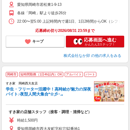
愛知県岡崎市若松東1-9-13
い
各線「岡崎」駅より徒歩26分
22:00〜翌5:00 上記時間内で週1日、1日2時間からOK（シフト
応募締め切り2026/08/31 23:59まで
応募画面へ進む
キープ
かんたん3ステップ！
株式会社なか卯
の他の求人をみる
岡崎市
短時間勤務（1日4h以内）OK
アルバイト
パート
すき家 岡崎西大友店
学生・フリーター活躍中！高時給が魅力の深夜
バイト♪夜型人間大集合*☆彡･.｡
つ
すき家の店舗スタッフ（接客・調理・清掃など）
履
ミ
時給1,500円
～
愛知県岡崎市西大友町字杭穴92番地1
勤