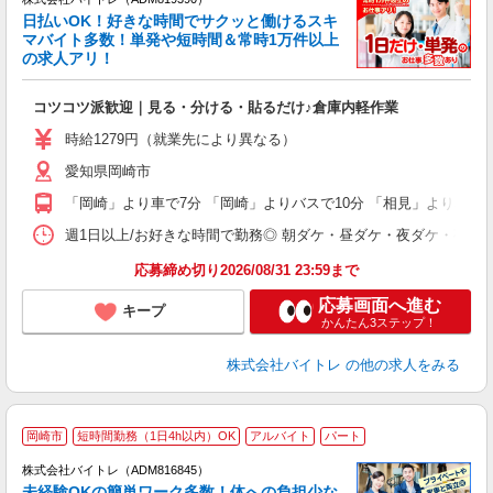
く
日払いOK！好きな時間でサクッと働けるスキ
マバイト多数！単発や短時間＆常時1万件以上
☆
の求人アリ！
験
コツコツ派歓迎｜見る・分ける・貼るだけ♪倉庫内軽作業
即
活
時給1279円（就業先により異なる）
（
愛知県岡崎市
短
K
「岡崎」より車で7分 「岡崎」よりバスで10分 「相見」より車で1
日
髪
週1日以上/お好きな時間で勤務◎ 朝ダケ・昼ダケ・夜ダケ・夜勤など、 ご自
応募締め切り2026/08/31 23:59まで
応募画面へ進む
キープ
かんたん3ステップ！
株式会社バイトレ
の他の求人をみる
岡崎市
短時間勤務（1日4h以内）OK
アルバイト
パート
株式会社バイトレ（ADM816845）
未経験OKの簡単ワーク多数！体への負担少な