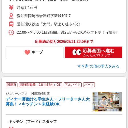
履
ミ
時給1,475円
～
愛知県岡崎市岩津町字新城107-7
勤
社
愛知環状鉄道「大門」駅より徒歩43分
22:00〜翌5:00 1日2時間、週2日からOKのシフト制！ ●扶養内勤務
応募締め切り2026/08/31 23:59まで
応募画面へ進む
キープ
かんたん3ステップ！
すき家
の他の求人をみる
岡崎市
短時間勤務（1日4h以内）OK
アルバイト
パート
ジョリーパスタ 岡崎三崎町店
ディナー帯働ける学生さん・フリーターさん大
募集！＜キッチン＞未経験OK
ピ
キッチン（フード）スタッフ
未