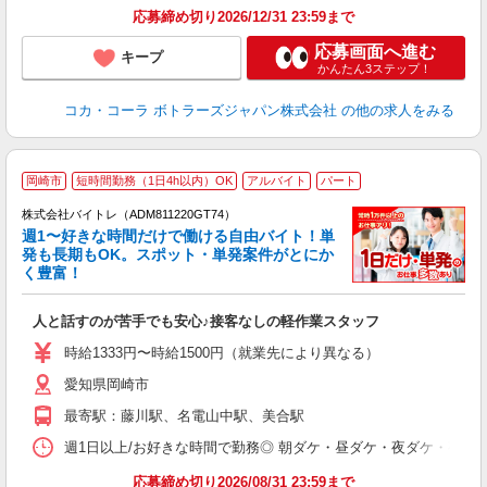
応募締め切り2026/12/31 23:59まで
応募画面へ進む
キープ
かんたん3ステップ！
コカ・コーラ ボトラーズジャパン株式会社
の他の求人をみる
岡崎市
短時間勤務（1日4h以内）OK
アルバイト
パート
株式会社バイトレ（ADM811220GT74）
週1〜好きな時間だけで働ける自由バイト！単
発も長期もOK。スポット・単発案件がとにか
も
く豊富！
気
人と話すのが苦手でも安心♪接客なしの軽作業スタッフ
即
活
時給1333円〜時給1500円（就業先により異なる）
（
愛知県岡崎市
短
K
最寄駅：藤川駅、名電山中駅、美合駅
日
髪
週1日以上/お好きな時間で勤務◎ 朝ダケ・昼ダケ・夜ダケ・夜勤など、 ご自
応募締め切り2026/08/31 23:59まで