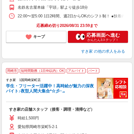
社
名鉄名古屋本線「宇頭」駅より徒歩18分
22:00〜翌5:00 1日2時間、週2日からOKのシフト制！ ●扶養内勤務
応募締め切り2026/08/31 23:59まで
応募画面へ進む
キープ
かんたん3ステップ！
すき家
の他の求人をみる
岡崎市
短時間勤務（1日4h以内）OK
アルバイト
パート
すき家 1国岡崎栄町店
学生・フリーター活躍中！高時給が魅力の深夜
バイト♪夜型人間大集合*☆彡･.｡
つ
すき家の店舗スタッフ（接客・調理・清掃など）
履
ミ
時給1,500円
～
愛知県岡崎市栄町5-2-1
勤
社