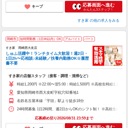
応募画面へ進む
キープ
かんたん3ステップ！
すき家
の他の求人をみる
≪
岡崎市
短時間勤務（1日4h以内）OK
アルバイト
パート
すき家 岡崎西大友店
しゅふ活躍中！ランチタイム大歓迎！週2日・
安
1日2h〜応相談♪未経験／扶養内勤務OK☆履歴
書不要
の
すき家の店舗スタッフ（接客・調理・清掃など）
履
タ
時給1,200円 ※22:00〜翌5:00：時給1,500円 ※高校生時給1,150
（
愛知県岡崎市西大友町字杭穴92番地1
夜
事
名鉄名古屋本線「宇頭」駅より徒歩18分
24時間募集 1日2時間、週2日からOKのシフト制！ ※高校生のシ
応募締め切り2026/08/31 23:59まで
応募画面へ進む