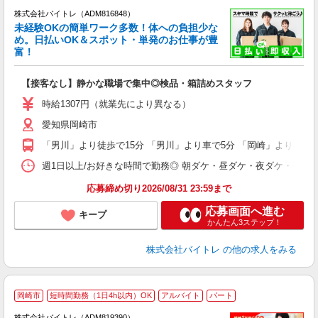
株式会社バイトレ（ADM816848）
未経験OKの簡単ワーク多数！体への負担少な
め。日払いOK＆スポット・単発のお仕事が豊
富！
ス
ロ
【接客なし】静かな職場で集中◎検品・箱詰めスタッフ
即
活
時給1307円（就業先により異なる）
（
愛知県岡崎市
短
K
「男川」より徒歩で15分 「男川」より車で5分 「岡崎」より車で1
日
髪
週1日以上/お好きな時間で勤務◎ 朝ダケ・昼ダケ・夜ダケ・夜勤など、 ご自
応募締め切り2026/08/31 23:59まで
応募画面へ進む
キープ
かんたん3ステップ！
株式会社バイトレ
の他の求人をみる
岡崎市
短時間勤務（1日4h以内）OK
アルバイト
パート
株式会社バイトレ（ADM819390）