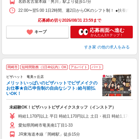
名鉄名古屋本線「男川」駅より徒歩17分
22:00〜翌5:00 1日2時間、週2日からOKのシフト制！ ●扶養内勤務
応募締め切り2026/08/31 23:59まで
応募画面へ進む
キープ
かんたん3ステップ！
すき家
の他の求人をみる
岡崎市
短時間勤務（1日4h以内）OK
アルバイト
パート
ピザハット 竜美ヶ丘店
メリットいっぱいのピザハットでピザメイクの
お仕事★自己申告制の自由なシフト♪給与前払
いOK！
う
だ
未経験OK！ピザハットピザメイクスタッフ（インストア）
友
躍
時給1,170円以上 平日 時給1,170円以上 土日・祝日 時給1,170円以
（
愛知県岡崎市竜美南1丁目1-33
中
ル
JR東海道本線「岡崎駅」徒歩15分
険