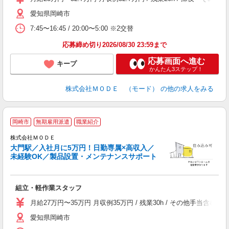
者
愛知県岡崎市
リ
問
7:45〜16:45 / 20:00〜5:00 ※2交替
り
土
応募締め切り2026/08/30 23:59まで
応募画面へ進む
キープ
かんたん3ステップ！
株式会社ＭＯＤＥ （モード）
の他の求人をみる
岡崎市
無期雇用派遣
職業紹介
株式会社ＭＯＤＥ
大門駅／入社月に5万円！日勤専属×高収入／
未経験OK／製品設置・メンテナンスサポート
っ
組立・軽作業スタッフ
入
場
月給27万円〜35万円 月収例35万円 / 残業30h / その他手当
者
愛知県岡崎市
リ
問