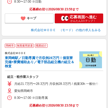
8:30〜17:00 ※日勤
り
土
応募締め切り2026/08/30 23:59まで
応募画面へ進む
キープ
かんたん3ステップ！
株式会社ＭＯＤＥ （モード）
の他の求人をみる
岡崎市
無期雇用派遣
職業紹介
株式会社ＭＯＤＥ
東岡崎駅／日勤専属で月収例28万円！個室寮
完備×寮費補助あり／電子部品組立機の組立＆
検査
っ
組立・軽作業スタッフ
入
場
月給21.7万円〜28.3万円 月収例28.3万円 / 残業30h 一般
者
愛知県岡崎市
リ
問
8:30〜17:00 ※日勤専属
り
土
応募締め切り2026/08/30 23:59まで