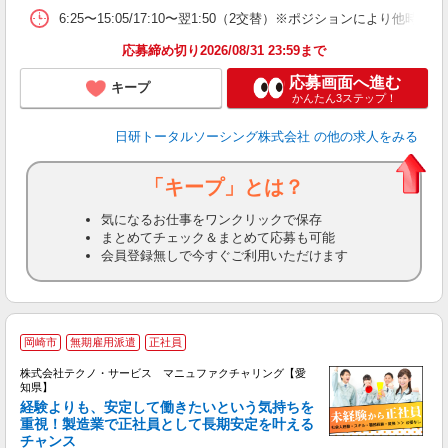
6:25〜15:05/17:10〜翌1:50（2交替）※ポジションにより他時間
応募締め切り2026/08/31 23:59まで
応募画面へ進む
キープ
かんたん3ステップ！
日研トータルソーシング株式会社
の他の求人をみる
「キープ」とは？
気になるお仕事をワンクリックで保存
まとめてチェック＆まとめて応募も可能
会員登録無しで今すぐご利用いただけます
岡崎市
無期雇用派遣
正社員
株式会社テクノ・サービス マニュファクチャリング【愛
知県】
経験よりも、安定して働きたいという気持ちを
重視！製造業で正社員として長期安定を叶える
チャンス