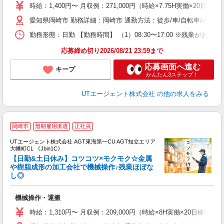
タ
時給：1,400円〜 月収例：271,000円（時給×7.75H実働×20日稼
休
愛知県岡崎市 勤務詳細：岡崎市 通勤方法：徒歩/車/自転車/バス/
場
通
勤務形態：日勤 【勤務時間】 （1）08:30〜17:00 ※残業があ
り
応募締め切り2026/08/21 23:59まで
応募画面へ進む
キープ
かんたん3ステップ！
UTエージェント株式会社
の他の求人をみる
岡崎市
無期雇用派遣
正社員
UTエージェント株式会社 AGT東海第一CU AGT知立エリア
大幡町CL 《Jbin1C》
【日勤&土日休み】コツコツ×モクモク☆金属
や樹脂成形の加工会社で機械操作♪残業ほぼな
し◎
る
入
機械操作・運搬
場
タ
時給：1,310円〜 月収例：209,000円（時給×8H実働×20日稼働
休