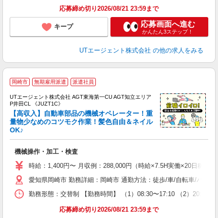
り
応募締め切り2026/08/21 23:59まで
応募画面へ進む
キープ
かんたん3ステップ！
UTエージェント株式会社
の他の求人をみる
岡崎市
無期雇用派遣
派遣社員
UTエージェント株式会社 AGT東海第一CU AGT知立エリア
P井田CL 《JUZT1C》
【高収入】自動車部品の機械オペレーター！重
量物少なめのコツモク作業！髪色自由＆ネイル
OK♪
パ
入
機械操作・加工・検査
場
タ
時給：1,400円〜 月収例：288,000円（時給×7.5H実働×20日稼
休
愛知県岡崎市 勤務詳細：岡崎市 通勤方法：徒歩/車/自転車/バス/
場
通
勤務形態：交替制 【勤務時間】 （1）08:30〜17:10 （2）2
り
応募締め切り2026/08/21 23:59まで