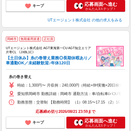
応募画面へ進む
キープ
かんたん3ステップ！
UTエージェント株式会社
の他の求人をみる
岡崎市
無期雇用派遣
正社員
UTエージェント株式会社 AGT東海第一CU AGT知立エリア
片寄CL 《JXBL1C》
【土日休み】糸の巻替え業務◎長期休暇あり／
車通勤OK／未経験歓迎♪年休120日
る
糸の巻き替え
入
場
時給：1,300円〜 月収例：240,000円（時給×8H実働×20日稼働＋
タ
愛知県岡崎市 勤務詳細：岡崎市 通勤方法：車/自転車/バス/電車/
休
場
勤務形態：交替制 【勤務時間】 （1）08:15〜17:15 （2）16:0
通
り
応募締め切り2026/08/21 23:59まで
応募画面へ進む
キープ
かんたん3ステップ！