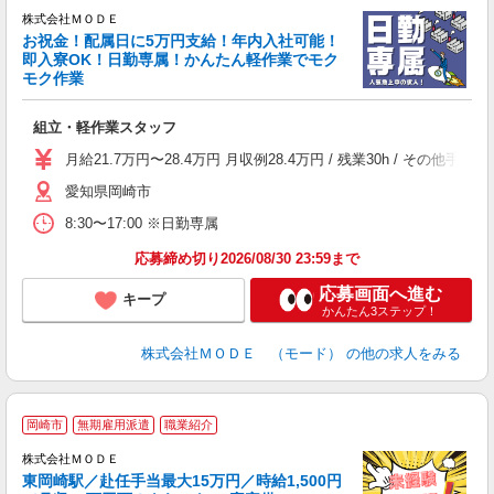
株式会社ＭＯＤＥ
お祝金！配属日に5万円支給！年内入社可能！
即入寮OK！日勤専属！かんたん軽作業でモク
モク作業
っ
組立・軽作業スタッフ
入
場
月給21.7万円〜28.4万円 月収例28.4万円 / 残業30h / 
者
愛知県岡崎市
リ
問
8:30〜17:00 ※日勤専属
り
土
応募締め切り2026/08/30 23:59まで
応募画面へ進む
キープ
かんたん3ステップ！
株式会社ＭＯＤＥ （モード）
の他の求人をみる
岡崎市
無期雇用派遣
職業紹介
株式会社ＭＯＤＥ
東岡崎駅／赴任手当最大15万円／時給1,500円