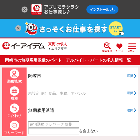
東海
の求人
▼エリア変更
岡崎市の無期雇用派遣のバイト・アルバイト・パートの求人情報一覧
岡崎市
選択
勤務地/駅
未設定
例）食品、事務、アパレル
選択
職種
無期雇用派遣
選択
こだわり
を含まない
フリーワード