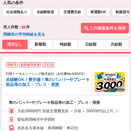
人気の条件
社会保険あり
未経験歓迎
交通費支給
車通勤OK
制服貸与
求人件数 :
16
件
この検索条件を保存
岡崎市の平均時給を見る
指定なし
新着順
時給順
日給順
月給順
◎
岡崎市
無期雇用派遣
正社員
n
日研トータルソーシング株式会社（お仕事No.NS0372）
ー
未経験OK！寮完備！車のバンパーやブレーキ
z
部品等の加工・プレス・溶接
談
W
車のバンパーやブレーキ部品等の加工・プレス・溶接
堂
月給280000円 別途交通費支給 ＜月収＞ 366000円以上可 月給28000
愛知県岡崎市中伊西町
名鉄名古屋本線 東岡崎駅 車22分