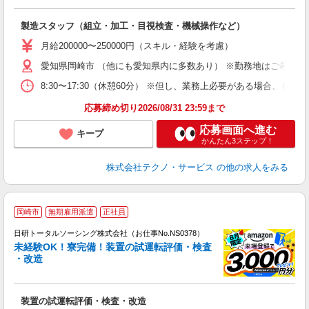
く
入
製造スタッフ（組立・加工・目視検査・機械操作など）
未
あ
月給200000〜250000円（スキル・経験を考慮）
遣
愛知県岡崎市 （他にも愛知県内に多数あり） ※勤務地はご希望を
8:30〜17:30（休憩60分） ※但し、業務上必要がある場合
応募締め切り2026/08/31 23:59まで
応募画面へ進む
キープ
かんたん3ステップ！
株式会社テクノ・サービス
の他の求人をみる
◎
岡崎市
無期雇用派遣
正社員
n
日研トータルソーシング株式会社（お仕事No.NS0378）
ー
未経験OK！寮完備！装置の試運転評価・検査
z
・改造
談
W
装置の試運転評価・検査・改造
堂