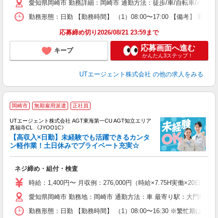
愛知県岡崎市 勤務詳細：岡崎市 通勤方法：徒歩/車/自転車/バイ
場
通
勤務形態：日勤 【勤務時間】 （1）08:00〜17:00 【備考】 
り
応募締め切り2026/08/21 23:59まで
応募画面へ進む
キープ
かんたん3ステップ！
UTエージェント株式会社
の他の求人をみる
岡崎市
無期雇用派遣
正社員
UTエージェント株式会社 AGT東海第一CU AGT知立エリア
真福寺CL 《JYOO1C》
【高収入×日勤】未経験でも活躍できるカンタ
ン軽作業！土日休みでプライベート充実☆
る
ネジ締め・組付・検査
入
場
時給：1,400円〜 月収例：276,000円（時給×7.75H実働×20日稼
タ
愛知県岡崎市 勤務地：岡崎市 通勤方法：車 最寄り駅：大門駅から
休
場
勤務形態：日勤 【勤務時間】 （1）08:00〜16:30 ※繁忙期は
通