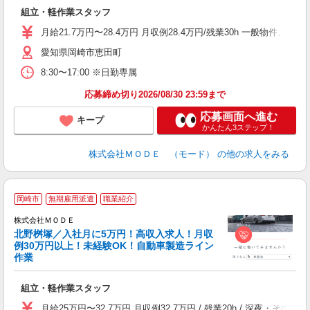
っ
組立・軽作業スタッフ
入
場
月給21.7万円〜28.4万円 月収例28.4万円/残業30h 一般物件
者
愛知県岡崎市恵田町
リ
問
8:30〜17:00 ※日勤専属
り
土
応募締め切り2026/08/30 23:59まで
応募画面へ進む
キープ
かんたん3ステップ！
株式会社ＭＯＤＥ （モード）
の他の求人をみる
岡崎市
無期雇用派遣
職業紹介
株式会社ＭＯＤＥ
北野桝塚／入社月に5万円！高収入求人！月収
例30万円以上！未経験OK！自動車製造ライン
作業
っ
組立・軽作業スタッフ
入
場
月給25万円〜32.7万円 月収例32.7万円 / 残業20h / 深夜