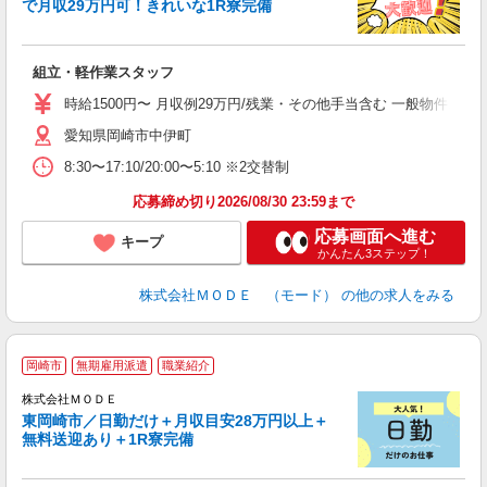
で月収29万円可！きれいな1R寮完備
っ
組立・軽作業スタッフ
入
場
時給1500円〜 月収例29万円/残業・その他手当含む 一般物件、
者
愛知県岡崎市中伊町
リ
問
8:30〜17:10/20:00〜5:10 ※2交替制
り
土
応募締め切り2026/08/30 23:59まで
応募画面へ進む
キープ
かんたん3ステップ！
株式会社ＭＯＤＥ （モード）
の他の求人をみる
岡崎市
無期雇用派遣
職業紹介
株式会社ＭＯＤＥ
東岡崎市／日勤だけ＋月収目安28万円以上＋
無料送迎あり＋1R寮完備