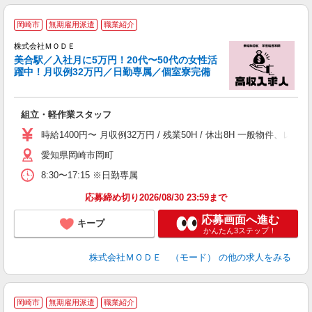
岡崎市
無期雇用派遣
職業紹介
株式会社ＭＯＤＥ
美合駅／入社月に5万円！20代〜50代の女性活
躍中！月収例32万円／日勤専属／個室寮完備
っ
組立・軽作業スタッフ
入
場
時給1400円〜 月収例32万円 / 残業50H / 休出8H 一般物件
者
愛知県岡崎市岡町
リ
問
8:30〜17:15 ※日勤専属
り
土
応募締め切り2026/08/30 23:59まで
応募画面へ進む
キープ
かんたん3ステップ！
株式会社ＭＯＤＥ （モード）
の他の求人をみる
岡崎市
無期雇用派遣
職業紹介