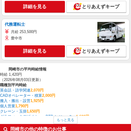
詳細を見る
とりあえずキープ
代務運転士
月給 253,500円
豊中市
詳細を見る
とりあえずキープ
岡崎市の平均時給情報
時給 1,420円
（2026年08月03日更新）
職種別平均時給
英会話・語学関連
2,070円
CADオペレーター・積算
2,000円
搬入・搬出・設営
1,925円
個人営業
1,790円
クレーン・玉掛
1,650円
グラフィックデザイナー・DTPオペレーター
1,600円
もっと見る
フォークリフト
1,573円
データ入力・オペレーター
1,572円
岡崎市の他の特徴のお仕事