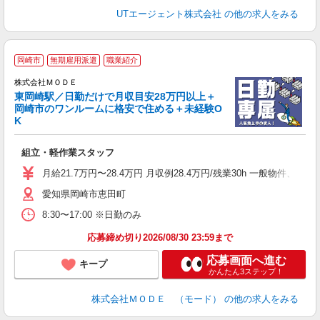
UTエージェント株式会社
の他の求人をみる
岡崎市
無期雇用派遣
職業紹介
株式会社ＭＯＤＥ
東岡崎駅／日勤だけで月収目安28万円以上＋
岡崎市のワンルームに格安で住める＋未経験O
K
っ
組立・軽作業スタッフ
入
場
月給21.7万円〜28.4万円 月収例28.4万円/残業30h 一般物件
者
愛知県岡崎市恵田町
リ
問
8:30〜17:00 ※日勤のみ
り
土
応募締め切り2026/08/30 23:59まで
応募画面へ進む
キープ
かんたん3ステップ！
株式会社ＭＯＤＥ （モード）
の他の求人をみる