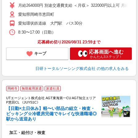
月給264000円 別途交通費支給 ＜月収＞ 322000円以上可 月給26400
愛知県岡崎市恵田町
愛知環状鉄道線 大門駅 バス30分
8:30〜17:00（日勤）
応募締め切り2026/08/31 23:59まで
応募画面へ進む
キープ
かんたん3ステップ！
日研トータルソーシング株式会社
の他の求人をみる
岡崎市
無期雇用派遣
派遣社員
UTエージェント株式会社 AGT東海第一CU AGT知立エリア
P恵田CL 《JUYS1C》
【日勤×土日休み】軽〜い部品の組立・検査・
ピッキング☆冷暖房完備でキレイな快適職場◎
駅から送迎あり
る
入
加工・組付け・検査
場