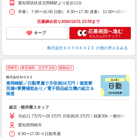
愛知環状鉄道北岡崎駅より徒歩11分
朝
K
早番） 7:00〜16:00 日勤） 8:30〜17:30 遅番） 11:00〜20:
応募締め切り2026/12/31 23:59まで
応募画面へ進む
キープ
かんたん3ステップ！
株式会社ＳＯＹＯＫＡＺＥ
の他の求人をみる
岡崎市
家賃補助・住宅手当有
職業紹介
株式会社ＭＯＤＥ
東岡崎駅／日勤専属で月収例28万円！個室寮
完備×寮費補助あり／電子部品組立機の組立＆
検査
っ
組立・軽作業スタッフ
入
場
月給21.7万円〜28.3万円 月収例28.3万円 / 残業30h 一般
者
愛知県岡崎市
リ
問
8:30〜17:00 ※日勤専属
り