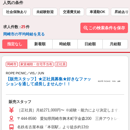
人気の条件
社会保険あり
未経験歓迎
交通費支給
車通勤OK
昇給あり
求人件数 :
25
件
この検索条件を保存
岡崎市の平均時給を見る
指定なし
新着順
時給順
日給順
月給順
岡崎市
家賃補助・住宅手当有
正社員
ROPE PICNIC／VIS／JUN
【販売スタッフ】★正社員募集★好きなファッ
ションを通して成長しませんか！！
き
未
販売スタッフ
［正社員］月給271,000円〜 ※経験・能力により決定します。 ※試
〒444-8590 愛知県岡崎市舞木町字金森200 三井アウトレットパ
名鉄名古屋本線「本宿駅」より徒歩約13分