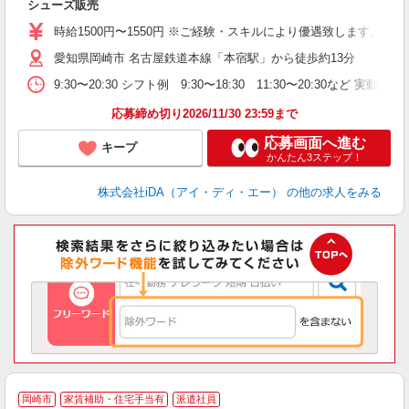
シューズ販売
入
勤
時給1500円〜1550円 ※ご経験・スキルにより優遇致します。
面
愛知県岡崎市 名古屋鉄道本線「本宿駅」から徒歩約13分
～
イ
9:30〜20:30 シフト例 9:30〜18:30 11:30〜20:3
休
収
応募締め切り2026/11/30 23:59まで
応募画面へ進む
キープ
かんたん3ステップ！
株式会社iDA（アイ・ディ・エー）
の他の求人をみる
岡崎市
家賃補助・住宅手当有
派遣社員