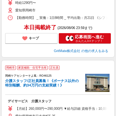
昇
時給1290円〜
イ
愛知県岡崎市
助
得
【勤務時間】 _ 実働：1日8時間 _ 平均出勤：月21日 《シフト時間》 ・
本日掲載終了
(2026/08/06 23:59まで)
応募画面へ進む
キープ
かんたん3ステップ！
GritMate株式会社
の他の求人をみる
岡崎市
家賃補助・住宅手当有
正社員
岡崎ケアセンターそよ風：RO46125
介護スタッフ/正社員募集！《ボーナス以外の
特別報酬、約34万円の支給実績！》
デイサービス 介護スタッフ
入
中
【月給】260,000円〜290,000円 ▼給与詳細 資格手当：10,0
り