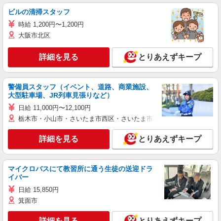
ビルの清掃スタッフ
時給 1,200円〜1,200円
大阪市北区
詳細を見る
とりあえずキープ
警備員スタッフ（イベント、道路、商業施設、
大型駐車場、JR列車見張りなど）
日給 11,000円〜12,100円
栃木市・小山市・さいたま市西区・さいたま市岩槻区・久喜市・蓮田
詳細を見る
とりあえずキープ
マイクロバスにて教習所に通う生徒の送迎ドラ
イバー
日給 15,850円
箕面市
詳細を見る
とりあえずキープ