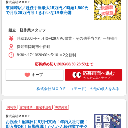
株式会社ＭＯＤＥ
東岡崎駅／赴任手当最大15万円／時給1,500円
で月収29万円可！きれいな1R寮完備
っ
組立・軽作業スタッフ
入
場
時給1500円〜 月収例29万円/残業・その他手当含む 一般物件、
者
愛知県岡崎市中伊町
リ
問
8:30〜17:10/20:00〜5:10 ※2交替制
り
土
応募締め切り2026/08/30 23:59まで
応募画面へ進む
キープ
かんたん3ステップ！
株式会社ＭＯＤＥ （モード）
の他の求人をみる
岡崎市
家賃補助・住宅手当有
職業紹介
株式会社ＭＯＤＥ
お祝金！配属日に5万円支給！年内入社可能！
即入寮OK！日勤専属！かんたん軽作業でモク