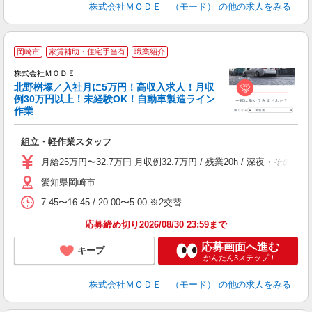
株式会社ＭＯＤＥ （モード）
の他の求人をみる
岡崎市
家賃補助・住宅手当有
職業紹介
株式会社ＭＯＤＥ
北野桝塚／入社月に5万円！高収入求人！月収
例30万円以上！未経験OK！自動車製造ライン
作業
っ
組立・軽作業スタッフ
入
場
月給25万円〜32.7万円 月収例32.7万円 / 残業20h / 深夜
者
愛知県岡崎市
リ
問
7:45〜16:45 / 20:00〜5:00 ※2交替
り
土
応募締め切り2026/08/30 23:59まで
応募画面へ進む
キープ
かんたん3ステップ！
株式会社ＭＯＤＥ （モード）
の他の求人をみる