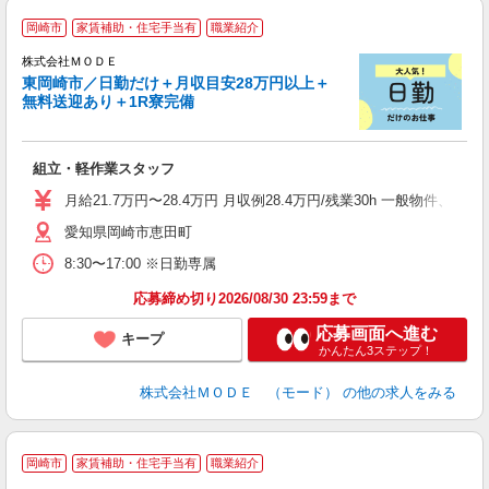
岡崎市
家賃補助・住宅手当有
職業紹介
株式会社ＭＯＤＥ
東岡崎市／日勤だけ＋月収目安28万円以上＋
無料送迎あり＋1R寮完備
っ
組立・軽作業スタッフ
入
場
月給21.7万円〜28.4万円 月収例28.4万円/残業30h 一般物件
者
愛知県岡崎市恵田町
リ
問
8:30〜17:00 ※日勤専属
り
土
応募締め切り2026/08/30 23:59まで
応募画面へ進む
キープ
かんたん3ステップ！
株式会社ＭＯＤＥ （モード）
の他の求人をみる
岡崎市
家賃補助・住宅手当有
職業紹介