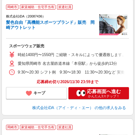
岡崎市
家賃補助・住宅手当有
派遣社員
ョ
株式会社iDA（20087436）
髪色自由「高機能スポーツブランド」販売 岡
研
崎アウトレット
か
スポーツウェア販売
入
交
時給1400円〜1550円 ご経験・スキルによって優遇致します。
ル
愛知県岡崎市 名古屋鉄道本線「本宿駅」から徒歩約13分
者
勤
9:30〜20:30 シフト例 9:30〜18:30 11:30〜20:
勤
応募締め切り2026/11/30 23:59まで
応募画面へ進む
キープ
かんたん3ステップ！
株式会社iDA（アイ・ディ・エー）
の他の求人をみる
岡崎市
家賃補助・住宅手当有
派遣社員
ョ