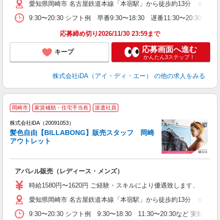
愛知県岡崎市 名古屋鉄道本線「本宿駅」から徒歩約13分 ※車通
登
ム
9:30〜20:30 シフト例 早番9:30〜18:30 遅番11:30〜2
り
高
応募締め切り2026/11/30 23:59まで
応募画面へ進む
キープ
かんたん3ステップ！
株式会社iDA（アイ・ディ・エー）
の他の求人をみる
岡崎市
家賃補助・住宅手当有
派遣社員
ョ
株式会社iDA（20091053）
髪色自由【BILLABONG】販売スタッフ 岡崎
研
アウトレット
か
アパレル販売（レディース・メンズ）
入
勤
時給1580円〜1620円 ご経験・スキルにより優遇致します。 
歓
愛知県岡崎市 名古屋鉄道本線「本宿駅」から徒歩約13分 ※車通
～
休
9:30〜20:30 シフト例 9:30〜18:30 11:30〜20:3
高