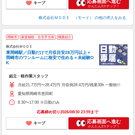
応募画面へ進む
キープ
かんたん3ステップ！
株式会社ＭＯＤＥ （モード）
の他の求人をみる
岡崎市
家賃補助・住宅手当有
職業紹介
株式会社ＭＯＤＥ
東岡崎駅／日勤だけで月収目安28万円以上＋
岡崎市のワンルームに格安で住める＋未経験O
K
っ
組立・軽作業スタッフ
入
場
月給21.7万円〜28.4万円 月収例28.4万円/残業30h 一般物件
者
愛知県岡崎市恵田町
リ
問
8:30〜17:00 ※日勤のみ
り
土
応募締め切り2026/08/30 23:59まで
応募画面へ進む
キープ
かんたん3ステップ！