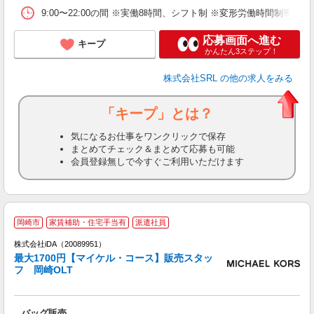
9:00〜22:00の間 ※実働8時間、シフト制 ※変形労働時間制導入
応募画面へ進む
キープ
かんたん3ステップ！
株式会社SRL
の他の求人をみる
「キープ」とは？
気になるお仕事をワンクリックで保存
まとめてチェック＆まとめて応募も可能
会員登録無しで今すぐご利用いただけます
岡崎市
家賃補助・住宅手当有
派遣社員
ョ
株式会社iDA（20089951）
最大1700円【マイケル・コース】販売スタッ
研
フ 岡崎OLT
か
バッグ販売