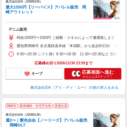
株式会社iDA（20089195）
最大1550円【リーバイス】アパレル販売 岡
研
崎アウトレット
か
デニム販売
入
勤
時給1500円〜1550円 ご経験・スキルによって優遇致します
履
愛知県岡崎市 名古屋鉄道本線「本宿駅」から徒歩約13分 ※車通
歓
9:30〜20:30 シフト例）9:30〜18:30 11:30〜20
ク
禁
応募締め切り2026/11/30 23:59まで
...
応募画面へ進む
キープ
かんたん3ステップ！
株式会社iDA（アイ・ディ・エー）
の他の求人をみる
岡崎市
家賃補助・住宅手当有
派遣社員
ョ
株式会社iDA（20088138）
週3〜｜髪色自由【ノーリーズ】アパレル販売
研
岡崎OLT