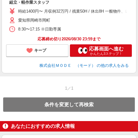
組立・軽作業スタッフ
入
場
時給1400円〜 月収例32万円 / 残業50H / 休出8H 一般物件
者
愛知県岡崎市岡町
リ
問
8:30〜17:15 ※日勤専属
り
土
応募締め切り2026/08/30 23:59まで
応募画面へ進む
キープ
かんたん3ステップ！
株式会社ＭＯＤＥ （モード）
の他の求人をみる
1／1
条件を変更して再検索
あなたにおすすめの求人情報