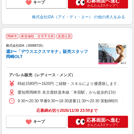
応募画面へ進む
キープ
かんたん3ステップ！
株式会社iDA（アイ・ディ・エー）
の他の求人をみる
岡崎市
家賃補助・住宅手当有
派遣社員
ョ
株式会社iDA（20089725）
週3〜「デウスエクスマキナ」販売スタッフ
研
岡崎OLT
か
アパレル販売（レディース・メンズ）
入
勤
時給1580円〜1620円 ご経験・スキルにより優遇致します。 
要
愛知県岡崎市 名古屋鉄道本線「本宿駅」から徒歩約13分 ※車
迎
イ
9:30〜20:30 早番9:30〜18:30遅番11:30〜20:30
日
家
応募締め切り2026/11/30 23:59まで
応募画面へ進む
キープ
かんたん3ステップ！