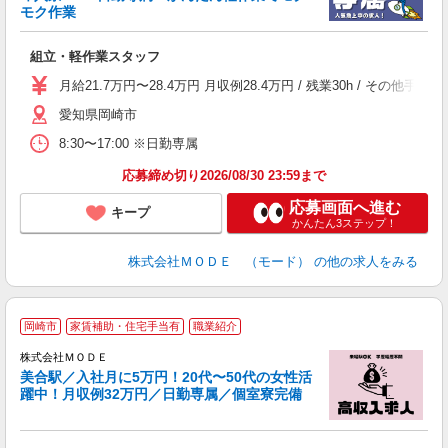
モク作業
っ
組立・軽作業スタッフ
入
場
月給21.7万円〜28.4万円 月収例28.4万円 / 残業30h / 
者
愛知県岡崎市
リ
問
8:30〜17:00 ※日勤専属
り
土
応募締め切り2026/08/30 23:59まで
応募画面へ進む
キープ
かんたん3ステップ！
株式会社ＭＯＤＥ （モード）
の他の求人をみる
岡崎市
家賃補助・住宅手当有
職業紹介
株式会社ＭＯＤＥ
美合駅／入社月に5万円！20代〜50代の女性活
躍中！月収例32万円／日勤専属／個室寮完備
っ