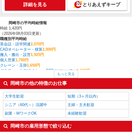
詳細を見る
とりあえずキープ
岡崎市の平均時給情報
時給 1,420円
（2026年08月03日更新）
職種別平均時給
英会話・語学関連
2,070円
CADオペレーター・積算
2,000円
搬入・搬出・設営
1,925円
個人営業
1,790円
クレーン・玉掛
1,650円
グラフィックデザイナー・DTPオペレーター
1,600円
もっと見る
フォークリフト
1,573円
データ入力・オペレーター
1,572円
岡崎市の他の特徴のお仕事
製造・組立・加工
1,518円
経理・人事・労務・総務・法務
1,509円
大学生歓迎
短期（3ヶ月以内）
岡崎市の他の職種の平均時給を見る
シニア（60代～）活躍中
主婦・主夫歓迎
副業・WワークOK
未経験歓迎
岡崎市の雇用形態で絞り込む