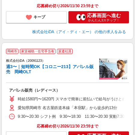
応募締め切り2026/11/30 23:59まで
応募画面へ進む
キープ
かんたん3ステップ！
株式会社iDA（アイ・ディ・エー）
の他の求人をみる
岡崎市
家賃補助・住宅手当有
派遣社員
ョ
株式会社iDA（20091123）
週3〜｜短時間OK【コロニー213】アパレル販
研
売 岡崎OLT
か
アパレル販売（レディース）
入
勤
時給1580円〜1620円 スマホで簡単に前払いで給与がうけとれま
愛知県岡崎市 名古屋鉄道本線「本宿駅」から徒歩約13分
学
べ
9:30〜20:30 シフト例 9:30〜18:30 11:30〜20
年
O
応募締め切り2026/11/30 23:59まで