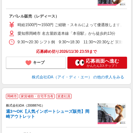
か
アパレル販売（レディース）
入
勤
時給1500円〜1550円 ご経験・スキルによって優遇致します。
履
愛知県岡崎市 名古屋鉄道本線「本宿駅」から徒歩約13分
二
由
9:30〜20:30 シフト例 9:30〜18:30 11:30〜20:3
務
当
応募締め切り2026/11/30 23:59まで
応募画面へ進む
キープ
かんたん3ステップ！
株式会社iDA（アイ・ディ・エー）
の他の求人をみる
岡崎市
家賃補助・住宅手当有
派遣社員
ョ
株式会社iDA（20088741）
週3〜OK【人気インポートシューズ販売】岡
研
崎アウトレット
か