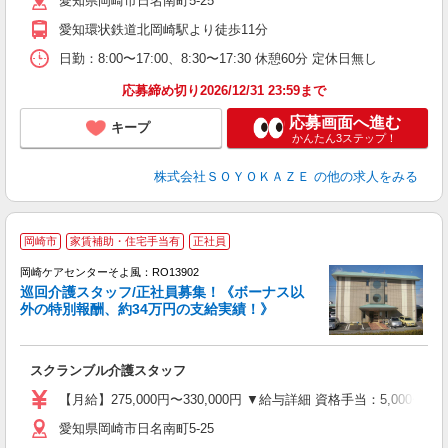
愛知県岡崎市日名南町5-25
愛知環状鉄道北岡崎駅より徒歩11分
昼
勤
日勤：8:00〜17:00、8:30〜17:30 休憩60分 定休日無し
実
応募締め切り2026/12/31 23:59まで
応募画面へ進む
キープ
かんたん3ステップ！
株式会社ＳＯＹＯＫＡＺＥ
の他の求人をみる
岡崎市
家賃補助・住宅手当有
正社員
岡崎ケアセンターそよ風：RO13902
巡回介護スタッフ/正社員募集！《ボーナス以
外の特別報酬、約34万円の支給実績！》
スクランブル介護スタッフ
入
中
【月給】275,000円〜330,000円 ▼給与詳細 資格手当：5,00
り
愛知県岡崎市日名南町5-25