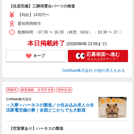
W
【住居完備】三脚用雲台パーツの検査
昇
イ
【時給】1435円〜
助
愛知県岡崎市
得
勤務時間 ・07:30 〜 16:30 （休憩：60分） ・19:30 〜 28:30 （
本日掲載終了
(2026/08/06 23:59まで)
応募画面へ進む
キープ
かんたん3ステップ！
GritMate株式会社
の他の求人をみる
岡崎市
家賃補助・住宅手当有
契約社員
GritMate株式会社
＜入寮＞ハーネスの製造／☆住み込み求人☆生
活家電完備の寮｜全国どこからでも大歓迎
期
絡
【空室寮あり】ハーネスの製造
W