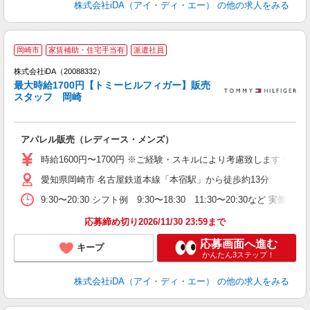
株式会社iDA（アイ・ディ・エー）
の他の求人をみる
岡崎市
家賃補助・住宅手当有
派遣社員
ョ
株式会社iDA（20088332）
最大時給1700円【トミーヒルフィガー】販売
研
スタッフ 岡崎
か
アパレル販売（レディース・メンズ）
入
交
時給1600円〜1700円 ※ご経験・スキルにより考慮致します ※
不
愛知県岡崎市 名古屋鉄道本線「本宿駅」から徒歩約13分
歓
績
9:30〜20:30 シフト例 9:30〜18:30 11:30〜20:3
入
応募締め切り2026/11/30 23:59まで
応募画面へ進む
キープ
かんたん3ステップ！
株式会社iDA（アイ・ディ・エー）
の他の求人をみる