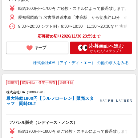
入
勤
時給1600円〜1700円 ご経験・スキルによって優遇致します。
経
愛知県岡崎市 名古屋鉄道本線「本宿駅」から徒歩約13分 ※車通
時
産
9:30〜20:30 シフト例）9:30〜18:30 11:30〜20:3
助
応募締め切り2026/11/30 23:59まで
応募画面へ進む
キープ
かんたん3ステップ！
株式会社iDA（アイ・ディ・エー）
の他の求人をみる
岡崎市
家賃補助・住宅手当有
派遣社員
ョ
株式会社iDA（20089678）
最大時給1800円【ラルフローレン】販売スタ
研
ッフ 岡崎OLT
か
アパレル販売（レディース・メンズ）
入
勤
時給1700円〜1800円 ※ご経験・スキルによって優遇致します
者