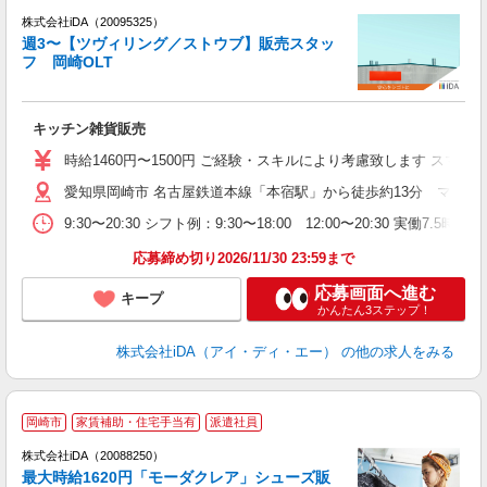
株式会社iDA（20095325）
週3〜【ツヴィリング／ストウブ】販売スタッ
フ 岡崎OLT
た
キッチン雑貨販売
入
交
時給1460円〜1500円 ご経験・スキルにより考慮致します ス
W
愛知県岡崎市 名古屋鉄道本線「本宿駅」から徒歩約13分 マイカ
第
業
9:30〜20:30 シフト例：9:30〜18:00 12:00〜20:
産
あ
応募締め切り2026/11/30 23:59まで
応募画面へ進む
キープ
かんたん3ステップ！
株式会社iDA（アイ・ディ・エー）
の他の求人をみる
岡崎市
家賃補助・住宅手当有
派遣社員
ョ
株式会社iDA（20088250）
最大時給1620円「モーダクレア」シューズ販