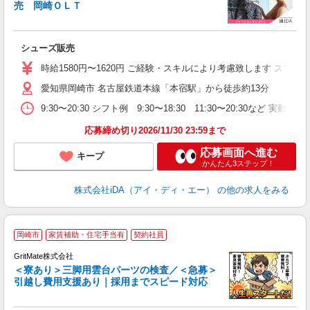
研
売 岡崎ＯＬＴ
か
シューズ販売
入
勤
時給1580円〜1620円 ご経験・スキルにより考慮致します スマ
不
愛知県岡崎市 名古屋鉄道本線「本宿駅」から徒歩約13分
大
（
9:30〜20:30 シフト例 9:30〜18:30 11:30〜20:3
中
有
応募締め切り2026/11/30 23:59まで
応募画面へ進む
キープ
かんたん3ステップ！
株式会社iDA（アイ・ディ・エー）
の他の求人をみる
【
岡崎市
家賃補助・住宅手当有
契約社員
ギ
し
GritMate株式会社
＜寮あり＞三脚用雲台パーツの検査／＜急募＞
引越し費用支援あり｜採用までスピード対応
―
_