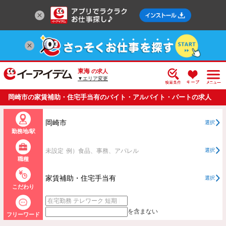
東海
の求人
▼エリア変更
岡崎市の家賃補助・住宅手当有のバイト・アルバイト・パートの求人
情報一覧
岡崎市
選択
勤務地/駅
未設定
例）食品、事務、アパレル
選択
職種
家賃補助・住宅手当有
選択
こだわり
を含まない
フリーワード