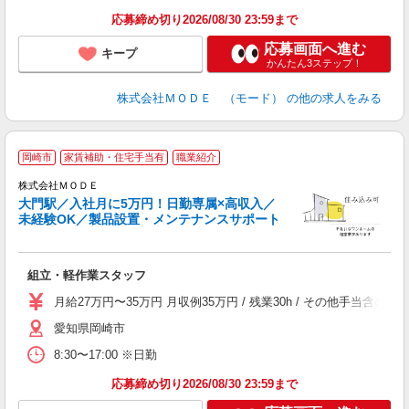
土
応募締め切り2026/08/30 23:59まで
応募画面へ進む
キープ
かんたん3ステップ！
株式会社ＭＯＤＥ （モード）
の他の求人をみる
岡崎市
家賃補助・住宅手当有
職業紹介
株式会社ＭＯＤＥ
大門駅／入社月に5万円！日勤専属×高収入／
未経験OK／製品設置・メンテナンスサポート
っ
組立・軽作業スタッフ
入
場
月給27万円〜35万円 月収例35万円 / 残業30h / その他手当
者
愛知県岡崎市
リ
問
8:30〜17:00 ※日勤
り
土
応募締め切り2026/08/30 23:59まで