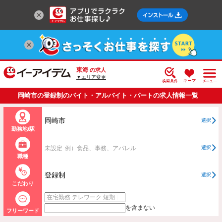
東海
の求人
▼エリア変更
岡崎市の登録制のバイト・アルバイト・パートの求人情報一覧
岡崎市
選択
勤務地/駅
未設定
例）食品、事務、アパレル
選択
職種
登録制
選択
こだわり
を含まない
フリーワード