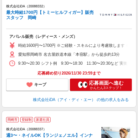
株式会社iDA（20088332）
最大時給1700円【トミーヒルフィガー】販売
研
スタッフ 岡崎
か
アパレル販売（レディース・メンズ）
入
交
時給1600円〜1700円 ※ご経験・スキルにより考慮致します ※
不
愛知県岡崎市 名古屋鉄道本線「本宿駅」から徒歩約13分
歓
績
9:30〜20:30 シフト例 9:30〜18:30 11:30〜20:3
入
応募締め切り2026/11/30 23:59まで
応募画面へ進む
キープ
かんたん3ステップ！
株式会社iDA（アイ・ディ・エー）
の他の求人をみる
岡崎市
登録制
派遣社員
ョ
株式会社iDA（20088337）
週3〜・ネイルOK【ランジェノエル】インナ