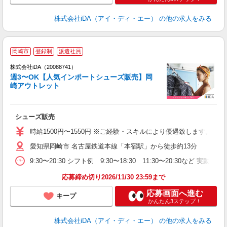
株式会社iDA（アイ・ディ・エー）
の他の求人をみる
岡崎市
登録制
派遣社員
ョ
株式会社iDA（20088741）
週3〜OK【人気インポートシューズ販売】岡
研
崎アウトレット
か
シューズ販売
入
勤
時給1500円〜1550円 ※ご経験・スキルにより優遇致します。
面
愛知県岡崎市 名古屋鉄道本線「本宿駅」から徒歩約13分
～
イ
9:30〜20:30 シフト例 9:30〜18:30 11:30〜20:3
休
収
応募締め切り2026/11/30 23:59まで
応募画面へ進む
キープ
かんたん3ステップ！
株式会社iDA（アイ・ディ・エー）
の他の求人をみる