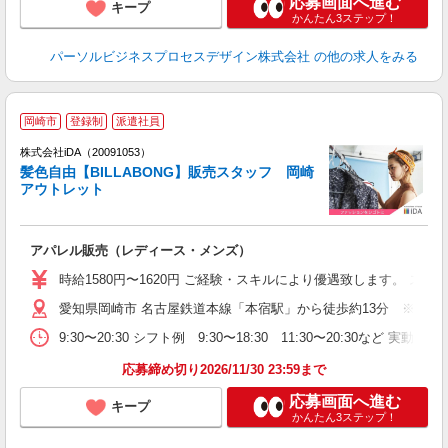
応募画面へ進む
キープ
かんたん3ステップ！
パーソルビジネスプロセスデザイン株式会社
の他の求人をみる
岡崎市
登録制
派遣社員
ョ
株式会社iDA（20091053）
髪色自由【BILLABONG】販売スタッフ 岡崎
研
アウトレット
か
アパレル販売（レディース・メンズ）
入
勤
時給1580円〜1620円 ご経験・スキルにより優遇致します。 
歓
愛知県岡崎市 名古屋鉄道本線「本宿駅」から徒歩約13分 ※車通
～
休
9:30〜20:30 シフト例 9:30〜18:30 11:30〜20:3
高
応募締め切り2026/11/30 23:59まで
応募画面へ進む
キープ
かんたん3ステップ！