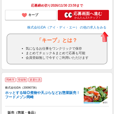
応募締め切り2026/11/30 23:59まで
応募画面へ進む
キープ
かんたん3ステップ！
株式会社iDA（アイ・ディ・エー）
の他の求人をみる
「キープ」とは？
気になるお仕事をワンクリックで保存
まとめてチェック＆まとめて応募も可能
会員登録無しで今すぐご利用いただけます
岡崎市
登録制
派遣社員
株式会社iDA（20090736）
ホッとする味◎煮物や天ぷらなどお惣菜販売！
フードメゾン岡崎
た
販売（惣菜・食品）
入