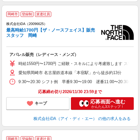
岡崎市
登録制
派遣社員
ョ
株式会社iDA（20096625）
最高時給1700円【ザ・ノースフェイス】販売
研
スタッフ 岡崎
か
アパレル販売（レディース・メンズ）
入
交
時給1550円〜1700円 ご経験・スキルにより考慮致します ス
ア
愛知県岡崎市 名古屋鉄道本線「本宿駅」から徒歩約13分
格
1
9:30〜20:30 シフト例 早番9:30〜19:00 遅番11:00〜
あ
収
応募締め切り2026/11/30 23:59まで
応募画面へ進む
キープ
かんたん3ステップ！
株式会社iDA（アイ・ディ・エー）
の他の求人をみる
岡崎市
登録制
派遣社員