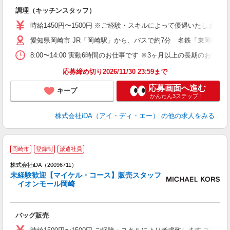
た
調理（キッチンスタッフ）
入
勤
時給1450円〜1500円 ※ご経験・スキルによって優遇いたしま
格
愛知県岡崎市 JR「岡崎駅」から、バスで約7分 名鉄「東岡崎駅
間
ぼ
8:00〜14:00 実動6時間のお仕事です ※3ヶ月以上の長期の
ミ
応募締め切り2026/11/30 23:59まで
応募画面へ進む
キープ
かんたん3ステップ！
株式会社iDA（アイ・ディ・エー）
の他の求人をみる
岡崎市
登録制
派遣社員
ョ
株式会社iDA（20096711）
未経験歓迎【マイケル・コース】販売スタッフ
研
イオンモール岡崎
か
バッグ販売
入
交