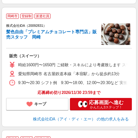
岡崎市
登録制
派遣社員
株式会社iDA（20092831）
髪色自由「プレミアムチョコレート専門店」販
売スタッフ 岡崎
た
販売（スイーツ）
入
交
時給1600円〜1650円 ご経験・スキルにより考慮致します ス
接
愛知県岡崎市 名古屋鉄道本線「本宿駅」から徒歩約13分
卒
務
9:30〜20:30 シフト例 9:30〜18:00、12:00〜20:
O
保
応募締め切り2026/11/30 23:59まで
応募画面へ進む
キープ
かんたん3ステップ！
株式会社iDA（アイ・ディ・エー）
の他の求人をみる