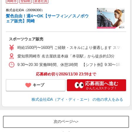
岡崎市
登録制
派遣社員
ョ
株式会社iDA（20096300）
髪色自由！週4〜OK【サーフィン／スノボウ
研
ェア販売】岡崎
か
スポーツウェア販売
入
交
時給1500円〜1600円 ご経験・スキルにより優遇します スマ
ア
愛知県岡崎市 名古屋鉄道本線「本宿駅」から徒歩約13分
新
n
9:30〜20:30 実働8時間、休憩1時間 【シフト例】9:30〜1
業
転
応募締め切り2026/11/30 23:59まで
応募画面へ進む
キープ
かんたん3ステップ！
株式会社iDA（アイ・ディ・エー）
の他の求人をみる
次のページへ