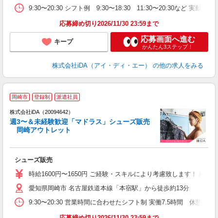
由
9:30〜20:30 シフト例 9:30〜18:30 11:30〜20:3
務
当
応募締め切り2026/11/30 23:59まで
応募画面へ進む
キープ
かんたん3ステップ！
株式会社iDA（アイ・ディ・エー）
の他の求人をみる
岡崎市
登録制
派遣社員
ョ
株式会社iDA（20094642）
週3〜＆未経験歓迎「マドラス」シューズ販売
研
岡崎アウトレット
か
シューズ販売
入
交
時給1600円〜1650円 ご経験・スキルにより考慮致します！ 給与
愛知県岡崎市 名古屋鉄道本線「本宿駅」から徒歩約13分
迎
な
9:30〜20:30 営業時間に合わせたシフト制 実働7.5時間 休
勤
高
応募締め切り2026/11/30 23:59まで