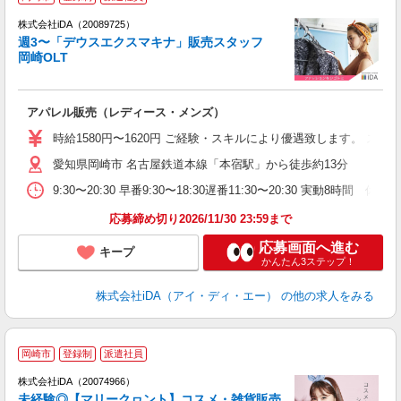
ョ
株式会社iDA（20089725）
週3〜「デウスエクスマキナ」販売スタッフ
研
岡崎OLT
か
アパレル販売（レディース・メンズ）
入
勤
時給1580円〜1620円 ご経験・スキルにより優遇致します。 
要
愛知県岡崎市 名古屋鉄道本線「本宿駅」から徒歩約13分 ※車
迎
イ
9:30〜20:30 早番9:30〜18:30遅番11:30〜20:30
日
家
応募締め切り2026/11/30 23:59まで
応募画面へ進む
キープ
かんたん3ステップ！
株式会社iDA（アイ・ディ・エー）
の他の求人をみる
岡崎市
登録制
派遣社員
ョ
株式会社iDA（20074966）
未経験◎【マリークヮント】コスメ・雑貨販売