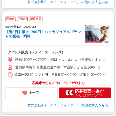
株式会社iDA（アイ・ディ・エー）
の他の求人をみる
岡崎市
登録制
派遣社員
ョ
株式会社iDA（20097065）
【週3日】最大1700円！ハイカジュアルブラン
研
ドで販売 岡崎
か
アパレル販売（レディース・メンズ）
入
交
時給1600円〜1700円 ご経験・スキルにより考慮致します ス
イ
愛知県岡崎市 名古屋鉄道本線「本宿駅」から徒歩約13分
格
9:30〜20:30 シフト例 早番9:30〜19:00 遅番11:00〜
W
（
応募締め切り2026/11/30 23:59まで
高
応募画面へ進む
キープ
かんたん3ステップ！
株式会社iDA（アイ・ディ・エー）
の他の求人をみる