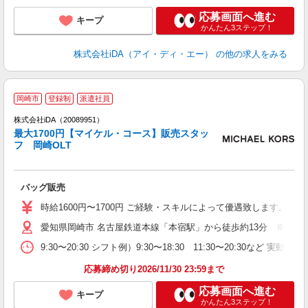
会
応募画面へ進む
キープ
かんたん3ステップ！
株式会社iDA（アイ・ディ・エー）
の他の求人をみる
岡崎市
登録制
派遣社員
ョ
株式会社iDA（20089951）
最大1700円【マイケル・コース】販売スタッ
研
フ 岡崎OLT
か
バッグ販売
入
勤
時給1600円〜1700円 ご経験・スキルによって優遇致します。
経
愛知県岡崎市 名古屋鉄道本線「本宿駅」から徒歩約13分 ※車通
時
産
9:30〜20:30 シフト例）9:30〜18:30 11:30〜20:3
助
応募締め切り2026/11/30 23:59まで
応募画面へ進む
キープ
かんたん3ステップ！