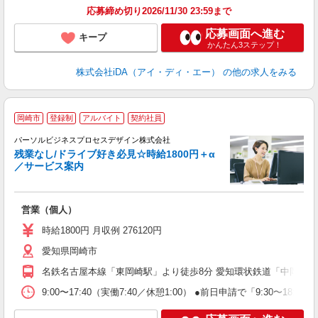
～
応募締め切り2026/11/30 23:59まで
応募画面へ進む
キープ
かんたん3ステップ！
株式会社iDA（アイ・ディ・エー）
の他の求人をみる
岡崎市
登録制
アルバイト
契約社員
パーソルビジネスプロセスデザイン株式会社
子
残業なし/ドライブ好き必見☆時給1800円＋α
入
／サービス案内
は
学
活
営業（個人）
自
会
時給1800円 月収例 276120円
り
愛知県岡崎市
名鉄名古屋本線「東岡崎駅」より徒歩8分 愛知環状鉄道「中岡崎駅
9:00〜17:40（実働7:40／休憩1:00） ●前日申請で「9:30〜18:10