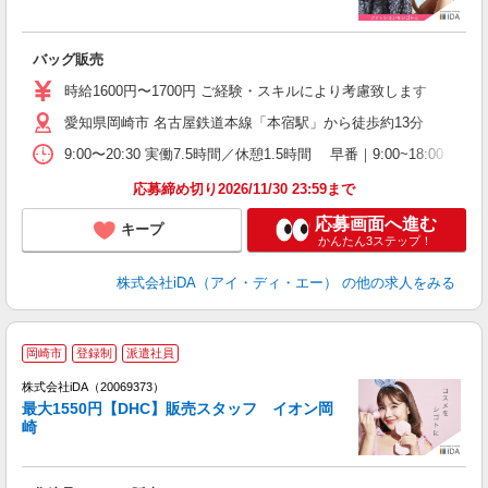
か
バッグ販売
入
時給1600円〜1700円 ご経験・スキルにより考慮致します
髪
愛知県岡崎市 名古屋鉄道本線「本宿駅」から徒歩約13分
者
時
9:00〜20:30 実働7.5時間／休憩1.5時間 早番｜9:00~18
1
社
応募締め切り2026/11/30 23:59まで
応募画面へ進む
キープ
かんたん3ステップ！
株式会社iDA（アイ・ディ・エー）
の他の求人をみる
岡崎市
登録制
派遣社員
ョ
株式会社iDA（20069373）
最大1550円【DHC】販売スタッフ イオン岡
研
崎
か