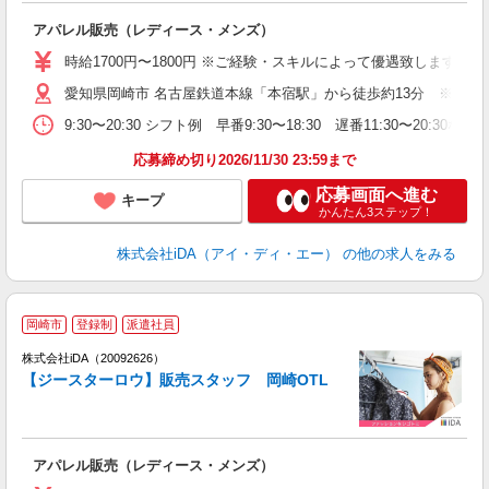
か
アパレル販売（レディース・メンズ）
入
勤
時給1700円〜1800円 ※ご経験・スキルによって優遇致します
者
愛知県岡崎市 名古屋鉄道本線「本宿駅」から徒歩約13分 ※車通
登
ム
9:30〜20:30 シフト例 早番9:30〜18:30 遅番11:30〜2
り
高
応募締め切り2026/11/30 23:59まで
応募画面へ進む
キープ
かんたん3ステップ！
株式会社iDA（アイ・ディ・エー）
の他の求人をみる
岡崎市
登録制
派遣社員
ョ
株式会社iDA（20092626）
【ジースターロウ】販売スタッフ 岡崎OTL
研
か
アパレル販売（レディース・メンズ）
入