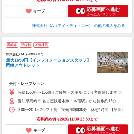
応募画面へ進む
キープ
かんたん3ステップ！
株式会社iDA（アイ・ディ・エー）
の他の求人をみる
岡崎市
登録制
派遣社員
株式会社iDA（20099087）
最大1650円【インフォメーションスタッフ】
岡崎アウトレット
た
受付・レセプション
入
交
時給1550円〜1650円 ご経験・スキルにより考慮致します ス
e
愛知県岡崎市 名古屋鉄道本線「本宿駅」から徒歩約13分
婦
自
9:00〜20:15 2シフト制 実働7時間30分 休憩1時間 【早番】9:
り
収
応募締め切り2026/11/30 23:59まで
応募画面へ進む
キープ
かんたん3ステップ！