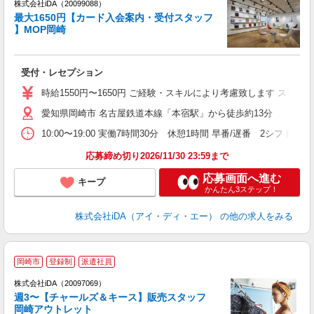
株式会社iDA（20099088）
最大1650円【カード入会案内・受付スタッフ
】MOP岡崎
た
受付・レセプション
入
交
時給1550円〜1650円 ご経験・スキルにより考慮致します ス
愛知県岡崎市 名古屋鉄道本線「本宿駅」から徒歩約13分
学
め
10:00〜19:00 実働7時間30分 休憩1時間 早番/遅番 2シフト
禁
応募締め切り2026/11/30 23:59まで
応募画面へ進む
キープ
かんたん3ステップ！
株式会社iDA（アイ・ディ・エー）
の他の求人をみる
岡崎市
登録制
派遣社員
ョ
株式会社iDA（20097069）
週3〜【チャールズ＆キース】販売スタッフ
研
岡崎アウトレット