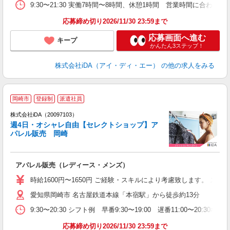
9:30〜21:30 実働7時間〜8時間、休憩1時間 営業時間に合
応募締め切り2026/11/30 23:59まで
応募画面へ進む
キープ
かんたん3ステップ！
株式会社iDA（アイ・ディ・エー）
の他の求人をみる
岡崎市
登録制
派遣社員
ョ
株式会社iDA（20097103）
週4日・オシャレ自由【セレクトショップ】ア
研
パレル販売 岡崎
か
アパレル販売（レディース・メンズ）
入
交
時給1600円〜1650円 ご経験・スキルにより考慮致します。 
（
愛知県岡崎市 名古屋鉄道本線「本宿駅」から徒歩約13分
資
K
9:30〜20:30 シフト例 早番9:30〜19:00 遅番11:00〜
日
0
応募締め切り2026/11/30 23:59まで