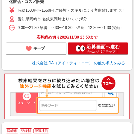
化粧品・コスメ販売
入
交
時給1500円〜1550円 ご経験・スキルにより考慮致します ス
友
愛知県岡崎市 名鉄東岡崎よりバスで8分
歓
時
9:30〜21:30 早番 9:30〜18:30 遅番 12:30〜21
休
高
応募締め切り2026/11/30 23:59まで
応募画面へ進む
キープ
かんたん3ステップ！
株式会社iDA（アイ・ディ・エー）
の他の求人をみる
岡崎市
登録制
派遣社員
ョ