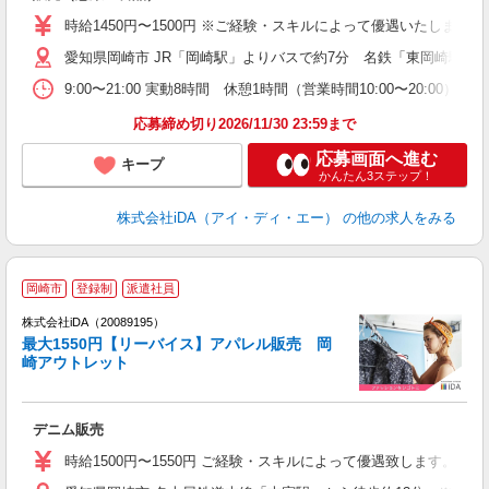
勤
時給1450円〜1500円 ※ご経験・スキルによって優遇いたしま
格
愛知県岡崎市 JR「岡崎駅」よりバスで約7分 名鉄「東岡崎駅」
ル
な
9:00〜21:00 実動8時間 休憩1時間（営業時間10:00〜20
応募締め切り2026/11/30 23:59まで
応募画面へ進む
キープ
かんたん3ステップ！
株式会社iDA（アイ・ディ・エー）
の他の求人をみる
岡崎市
登録制
派遣社員
ョ
株式会社iDA（20089195）
最大1550円【リーバイス】アパレル販売 岡
研
崎アウトレット
か
デニム販売
入
勤
時給1500円〜1550円 ご経験・スキルによって優遇致します
履