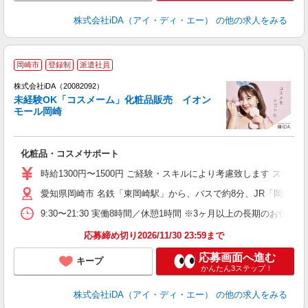
株式会社iDA（アイ・ディ・エー）
の他の求人をみる
岡崎市
登録制
派遣社員
ョ
株式会社iDA（20082092）
未経験OK「コスメーム」化粧品販売 イオン
研
モール岡崎
か
化粧品・コスメサポート
入
交
時給1300円〜1500円 ご経験・スキルにより考慮致します ス
K
愛知県岡崎市 名鉄「東岡崎駅」から、バスで約8分、JR「岡崎駅
歓
取
9:30〜21:30 実働8時間／休憩1時間 ※3ヶ月以上の長期の
応募締め切り2026/11/30 23:59まで
応募画面へ進む
キープ
かんたん3ステップ！
株式会社iDA（アイ・ディ・エー）
の他の求人をみる