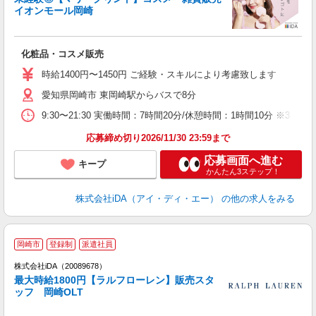
研
イオンモール岡崎
か
化粧品・コスメ販売
入
特
時給1400円〜1450円 ご経験・スキルにより考慮致します
愛知県岡崎市 東岡崎駅からバスで8分
少
9:30〜21:30 実働時間：7時間20分/休憩時間：1時間10分
煙
応募締め切り2026/11/30 23:59まで
応募画面へ進む
キープ
かんたん3ステップ！
株式会社iDA（アイ・ディ・エー）
の他の求人をみる
岡崎市
登録制
派遣社員
ョ
株式会社iDA（20089678）
最大時給1800円【ラルフローレン】販売スタ
研
ッフ 岡崎OLT