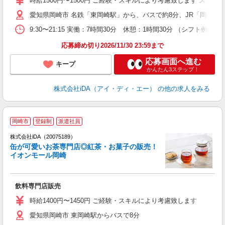
時給1500円〜1500円 ご経験・スキルにより考慮致します ス
友
愛知県岡崎市 名鉄「東岡崎駅」から、バスで約8分、JR「岡崎駅
り
9:30〜21:15 実働：7時間30分 休憩：1時間30分 （シフト例）
休
し
応募締め切り2026/11/30 23:59まで
応募画面へ進む
キープ
かんたん3ステップ！
株式会社iDA（アイ・ディ・エー）
の他の求人をみる
岡崎市
登録制
派遣社員
株式会社iDA（20075189）
缶が可愛いお茶専門店◎紅茶・お菓子の販売！
イオンモール岡崎
た
飲料専門店販売
入
日
時給1400円〜1450円 ご経験・スキルにより考慮致します
婦
愛知県岡崎市 東岡崎駅からバスで8分
が
休