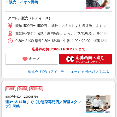
研
ー販売 イオン岡崎
か
アパレル販売（レディース）
入
交
時給1500円〜1500円 ご経験・スキルにより考慮致します ス
K
愛知県岡崎市 名鉄「東岡崎駅」から、バスで約8分、JR「岡崎駅
第
9:30〜21:30 早番9:30〜18:30 中番11:00〜20:00
ワ
あ
応募締め切り2026/11/30 23:59まで
車
応募画面へ進む
キープ
かんたん3ステップ！
株式会社iDA（アイ・ディ・エー）
の他の求人をみる
岡崎市
登録制
派遣社員
株式会社iDA（20090879）
週3〜＆14時まで【お惣菜専門店／調理スタッ
フ】岡崎