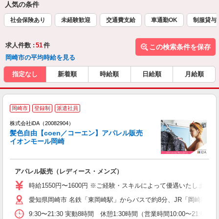
人気の条件
社会保険あり
未経験歓迎
交通費支給
車通勤OK
制服貸与
求人件数 :
51
件
この検索条件を保存
岡崎市の平均時給を見る
指定なし
新着順
時給順
日給順
月給順
岡崎市
登録制
派遣社員
ョ
株式会社iDA（20082904）
髪色自由【coen／コーエン】アパレル販売
研
イオンモール岡崎
か
アパレル販売（レディース・メンズ）
入
勤
時給1550円〜1600円 ※ご経験・スキルによって優遇いたし
要
愛知県岡崎市 名鉄「東岡崎駅」からバスで約8分、JR「岡崎駅」
迎
フ
9:30〜21:30 実動8時間 休憩1:30時間（営業時間10:00〜21:
り