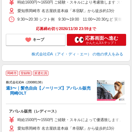
交
時給1600円〜1650円 ご経験・スキルにより考慮致します ス
O
愛知県岡崎市 名古屋鉄道本線「本宿駅」から徒歩約13分
迎
問
9:30〜20:30 シフト例 9:30〜19:00 11:00〜20:
休
あ
応募締め切り2026/11/30 23:59まで
応募画面へ進む
キープ
かんたん3ステップ！
株式会社iDA（アイ・ディ・エー）
の他の求人をみる
岡崎市
登録制
派遣社員
ョ
株式会社iDA（20088138）
週3〜｜髪色自由【ノーリーズ】アパレル販売
研
岡崎OLT
か
アパレル販売（レディース）
入
勤
時給1500円〜1550円 ご経験・スキルによって優遇致します。
履
愛知県岡崎市 名古屋鉄道本線「本宿駅」から徒歩約13分
二