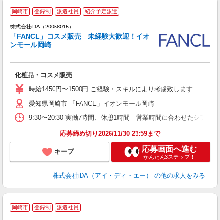
岡崎市
登録制
派遣社員
紹介予定派遣
ョ
株式会社iDA（20058015）
「FANCL」コスメ販売 未経験大歓迎！イオ
研
ンモール岡崎
か
化粧品・コスメ販売
入
日
時給1450円〜1500円 ご経験・スキルにより考慮致します
迎
愛知県岡崎市 「FANCE」イオンモール岡崎
あ
禁
9:30〜20:30 実働7時間、休憩1時間 営業時間に合わせた
応募締め切り2026/11/30 23:59まで
応募画面へ進む
キープ
かんたん3ステップ！
株式会社iDA（アイ・ディ・エー）
の他の求人をみる
岡崎市
登録制
派遣社員