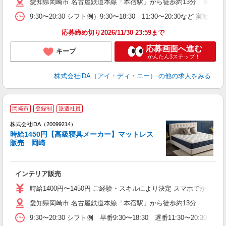
愛知県岡崎市 名古屋鉄道本線「本宿駅」から徒歩約13分 ※車通
歓
9:30〜20:30 シフト例）9:30〜18:30 11:30〜20
ク
禁
応募締め切り2026/11/30 23:59まで
...
応募画面へ進む
キープ
かんたん3ステップ！
株式会社iDA（アイ・ディ・エー）
の他の求人をみる
岡崎市
登録制
派遣社員
株式会社iDA（20099214）
時給1450円【高級寝具メーカー】マットレス
販売 岡崎
た
インテリア販売
入
交
時給1400円〜1450円 ご経験・スキルにより決定 スマホでか
書
愛知県岡崎市 名古屋鉄道本線「本宿駅」から徒歩約13分
歴
躍
9:30〜20:30 シフト例 早番9:30〜18:30 遅番11:
休