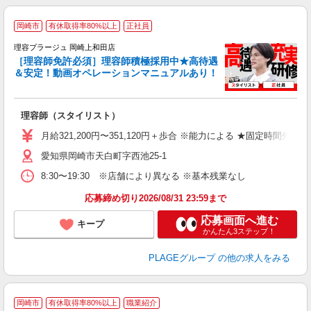
岡崎市
有休取得率80%以上
正社員
理容プラージュ 岡崎上和田店
［理容師免許必須］理容師積極採用中★高待遇
＆安定！動画オペレーションマニュアルあり！
募
給
歩
理容師（スタイリスト）
入
資
月給321,200円〜351,120円＋歩合 ※能力による ★固定時間外
ブ
愛知県岡崎市天白町字西池25-1
自
ク
8:30〜19:30 ※店舗により異なる ※基本残業なし
あ
応募締め切り2026/08/31 23:59まで
支
応募画面へ進む
キープ
かんたん3ステップ！
PLAGEグループ
の他の求人をみる
岡崎市
有休取得率80%以上
職業紹介