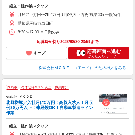
っ
組立・軽作業スタッフ
入
場
月給21.7万円〜28.4万円 月収例28.4万円/残業30h 一般物件
者
愛知県岡崎市恵田町
リ
問
8:30〜17:00 ※日勤のみ
り
土
応募締め切り2026/08/30 23:59まで
応募画面へ進む
キープ
かんたん3ステップ！
株式会社ＭＯＤＥ （モード）
の他の求人をみる
岡崎市
有休取得率80%以上
職業紹介
株式会社ＭＯＤＥ
北野桝塚／入社月に5万円！高収入求人！月収
例30万円以上！未経験OK！自動車製造ライン
作業
っ
組立・軽作業スタッフ
入
場
月給25万円〜32.7万円 月収例32.7万円 / 残業20h / 深夜