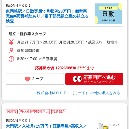
株式会社ＭＯＤＥ
東岡崎駅／日勤専属で月収例28万円！個室寮
完備×寮費補助あり／電子部品組立機の組立＆
検査
っ
組立・軽作業スタッフ
入
場
月給21.7万円〜28.3万円 月収例28.3万円 / 残業30h 一般
者
愛知県岡崎市
リ
問
8:30〜17:00 ※日勤専属
り
土
応募締め切り2026/08/30 23:59まで
応募画面へ進む
キープ
かんたん3ステップ！
株式会社ＭＯＤＥ （モード）
の他の求人をみる
岡崎市
有休取得率80%以上
職業紹介
株式会社ＭＯＤＥ
大門駅／入社月に5万円！日勤専属×高収入／