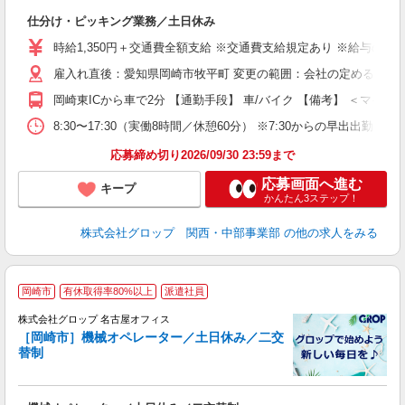
で
仕分け・ピッキング業務／土日休み
履
卒
時給1,350円＋交通費全額支給 ※交通費支給規定あり ※給与の希望日
O
雇入れ直後：愛知県岡崎市牧平町 変更の範囲：会社の定める就業
バ
り
岡崎東ICから車で2分 【通勤手段】 車/バイク 【備考】 ＜マイカ
8:30〜17:30（実働8時間／休憩60分） ※7:30からの早出
応募締め切り2026/09/30 23:59まで
応募画面へ進む
キープ
かんたん3ステップ！
株式会社グロップ 関西・中部事業部
の他の求人をみる
岡崎市
有休取得率80%以上
派遣社員
株式会社グロップ 名古屋オフィス
［岡崎市］機械オペレーター／土日休み／二交
替制
出