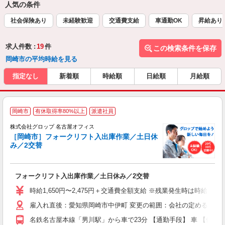
人気の条件
社会保険あり
未経験歓迎
交通費支給
車通勤OK
昇給あり
求人件数 :
19
件
この検索条件を保存
岡崎市の平均時給を見る
指定なし
新着順
時給順
日給順
月給順
岡崎市
有休取得率80%以上
派遣社員
株式会社グロップ 名古屋オフィス
［岡崎市］フォークリフト入出庫作業／土日休
み／2交替
出
フォークリフト入出庫作業／土日休み／2交替
履
婦
時給1,650円〜2,475円＋交通費全額支給 ※残業発生時は時給25％ア
給
雇入れ直後：愛知県岡崎市中伊町 変更の範囲：会社の定める就業
得
服
名鉄名古屋本線「男川駅」から車で23分 【通勤手段】 車 【備考】