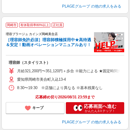
PLAGEグループ
の他の求人をみる
岡崎市
有休取得率80%以上
正社員
理容プラージュ カインズ岡崎美合店
［理容師免許必須］理容師積極採用中★高待遇
＆安定！動画オペレーションマニュアルあり！
募
給
歩
理容師（スタイリスト）
入
資
月給321,200円〜351,120円＋歩合 ※能力による ★固定時間外
ブ
愛知県岡崎市美合町入込13-4
自
ク
8:30〜19:30 ※店舗により異なる ※基本残業なし
ン
応募締め切り2026/08/31 23:59まで
登
応募画面へ進む
キープ
かんたん3ステップ！
PLAGEグループ
の他の求人をみる