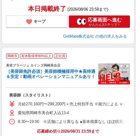
本日掲載終了
(2026/08/06 23:59まで)
応募画面へ進む
キープ
かんたん3ステップ！
GritMate株式会社
の他の求人をみる
岡崎市
有休取得率80%以上
正社員
美容プラージュ カインズ岡崎美合店
［美容師免許必須］美容師積極採用中★高待遇
＆安定！動画オペレーションマニュアルあり！
募
給
歩
美容師（スタイリスト）
入
資
月給270,160円〜299,200円＋売上特別手当 ※能力による ★
ブ
愛知県岡崎市美合町入込13-4
自
ク
8:30〜19:00 ※店舗により異なる ●基本残業なし ほぼ残業
ン
応募締め切り2026/08/31 23:59まで
登