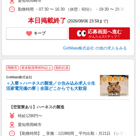
愛知県岡崎市
得
勤務時間 ・07:30 〜 16:30 （休憩：60分） ・19:30 〜 28:30 （
本日掲載終了
(2026/08/06 23:59まで)
応募画面へ進む
キープ
かんたん3ステップ！
GritMate株式会社
の他の求人をみる
岡崎市
有休取得率80%以上
契約社員
GritMate株式会社
＜入寮＞ハーネスの製造／☆住み込み求人☆生
活家電完備の寮｜全国どこからでも大歓迎
期
絡
【空室寮あり】ハーネスの製造
W
昇
時給1290円〜
イ
愛知県岡崎市
助
得
【勤務時間】 _ 実働：1日8時間 _ 平均出勤：月21日 《シフト時間》 ・