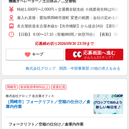
機械オペレーター／土日休み／二交替制
履
婦
時給1,600円〜2,000円＋交通費全額支給 ※残業発生時は時給25
給
雇入れ直後：愛知県岡崎市渡町 変更の範囲：会社の定める就業場
自
り
名古屋鉄道名古屋本線か【矢作橋駅】から徒歩14分 【通勤手段】 
度
【日勤】 8:00〜17:10（実働8時間／休憩70分） 【夜勤】 
応募締め切り2026/09/30 23:59まで
応募画面へ進む
キープ
かんたん3ステップ！
株式会社グロップ 関西・中部事業部
の他の求人をみる
岡崎市
有休取得率80%以上
派遣社員
株式会社グロップ 名古屋オフィス
［岡崎市］フォークリフト／空箱の仕分け／倉
庫内作業
出
フォークリフト／空箱の仕分け／倉庫内作業
履