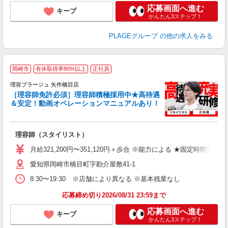
応募画面へ進む
キープ
かんたん3ステップ！
PLAGEグループ
の他の求人をみる
岡崎市
有休取得率80%以上
正社員
理容プラージュ 矢作橋目店
［理容師免許必須］理容師積極採用中★高待遇
＆安定！動画オペレーションマニュアルあり！
募
給
歩
理容師（スタイリスト）
入
資
月給321,200円〜351,120円＋歩合 ※能力による ★固定時間外
ブ
愛知県岡崎市橋目町字勘介屋敷41-1
自
ク
8:30〜19:30 ※店舗により異なる ※基本残業なし
あ
応募締め切り2026/08/31 23:59まで
支
応募画面へ進む
キープ
かんたん3ステップ！