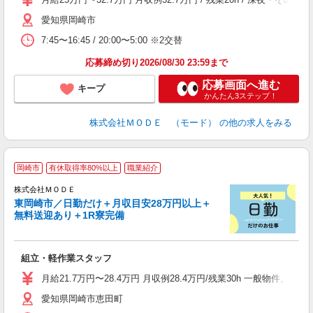
者
愛知県岡崎市
リ
問
7:45〜16:45 / 20:00〜5:00 ※2交替
り
土
応募締め切り2026/08/30 23:59まで
応募画面へ進む
キープ
かんたん3ステップ！
株式会社ＭＯＤＥ （モード）
の他の求人をみる
岡崎市
有休取得率80%以上
職業紹介
株式会社ＭＯＤＥ
東岡崎市／日勤だけ＋月収目安28万円以上＋
無料送迎あり＋1R寮完備
っ
組立・軽作業スタッフ
入
場
月給21.7万円〜28.4万円 月収例28.4万円/残業30h 一般物件
者
愛知県岡崎市恵田町
リ
問