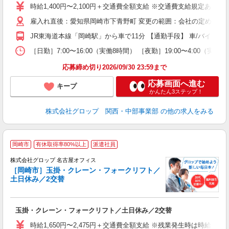
迎
時給1,400円〜2,100円＋交通費全額支給 ※交通費支給規定あり
シ
雇入れ直後：愛知県岡崎市下青野町 変更の範囲：会社の定める就
禁
転
JR東海道本線「岡崎駅」から車で11分 【通勤手段】 車/バイク/自
貯
［日勤］7:00〜16:00（実働8時間） ［夜勤］19:00〜4:
応募締め切り2026/09/30 23:59まで
応募画面へ進む
キープ
かんたん3ステップ！
株式会社グロップ 関西・中部事業部
の他の求人をみる
岡崎市
有休取得率80%以上
派遣社員
境
株式会社グロップ 名古屋オフィス
年
［岡崎市］玉掛・クレーン・フォークリフト／
給
土日休み／2交替
の
玉掛・クレーン・フォークリフト／土日休み／2交替
履
婦
時給1,650円〜2,475円＋交通費全額支給 ※残業発生時は時給25％ア