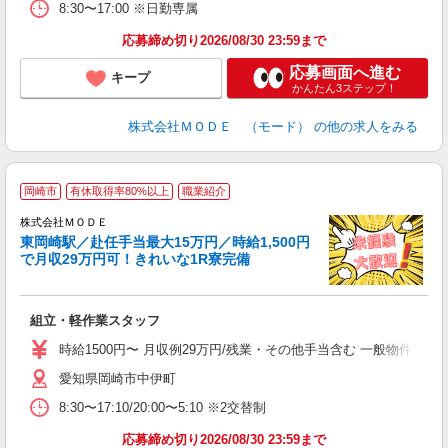
8:30〜17:00 ※日勤専属
り
土
応募締め切り2026/08/30 23:59まで
応募画面へ進む
キープ
かんたん3ステップ！
株式会社ＭＯＤＥ （モード）
の他の求人をみる
岡崎市
有休取得率80%以上
職業紹介
株式会社ＭＯＤＥ
東岡崎駅／赴任手当最大15万円／時給1,500円
で月収29万円可！きれいな1R寮完備
っ
組立・軽作業スタッフ
入
場
時給1500円〜 月収例29万円/残業・その他手当含む 一般物件、
者
愛知県岡崎市中伊町
リ
問
8:30〜17:10/20:00〜5:10 ※2交替制
り
土
応募締め切り2026/08/30 23:59まで