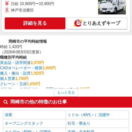
日給 10,900円〜10,900円
神戸市須磨区
詳細を見る
とりあえずキープ
岡崎市の平均時給情報
時給 1,420円
（2026年08月03日更新）
職種別平均時給
英会話・語学関連
2,070円
CADオペレーター・積算
2,000円
搬入・搬出・設営
1,925円
個人営業
1,790円
クレーン・玉掛
1,650円
グラフィックデザイナー・DTPオペレーター
1,600円
もっと見る
フォークリフト
1,573円
データ入力・オペレーター
1,572円
岡崎市の他の特徴のお仕事
製造・組立・加工
1,518円
経理・人事・労務・総務・法務
1,509円
深夜
ミドル（40代～）活躍中
岡崎市の他の職種の平均時給を見る
オープニングスタッフ
社宅・寮あり
エルダー（50代～）活躍中
主婦・主夫歓迎