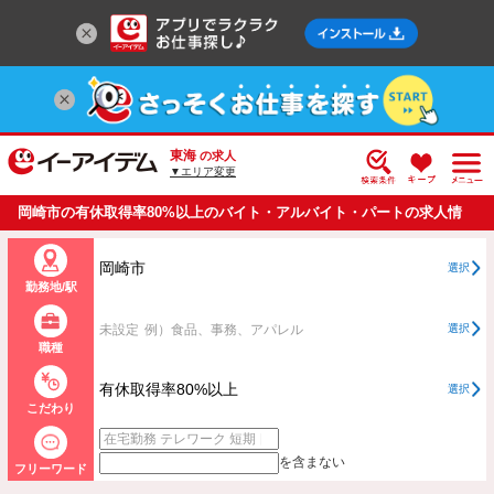
東海
の求人
▼エリア変更
岡崎市の有休取得率80%以上のバイト・アルバイト・パートの求人情
報一覧
岡崎市
選択
勤務地/駅
未設定
例）食品、事務、アパレル
選択
職種
有休取得率80%以上
選択
こだわり
を含まない
フリーワード