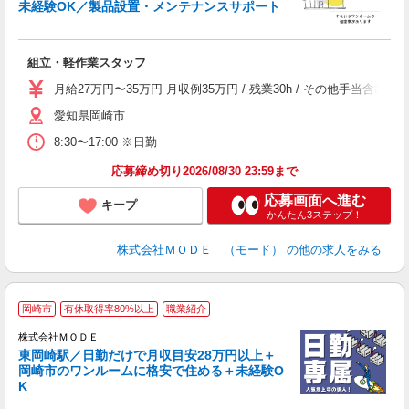
未経験OK／製品設置・メンテナンスサポート
っ
組立・軽作業スタッフ
入
場
月給27万円〜35万円 月収例35万円 / 残業30h / その他手当
者
愛知県岡崎市
リ
問
8:30〜17:00 ※日勤
り
土
応募締め切り2026/08/30 23:59まで
応募画面へ進む
キープ
かんたん3ステップ！
株式会社ＭＯＤＥ （モード）
の他の求人をみる
岡崎市
有休取得率80%以上
職業紹介
株式会社ＭＯＤＥ
東岡崎駅／日勤だけで月収目安28万円以上＋
岡崎市のワンルームに格安で住める＋未経験O
K