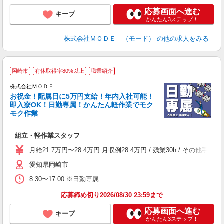
応募画面へ進む
キープ
かんたん3ステップ！
株式会社ＭＯＤＥ （モード）
の他の求人をみる
岡崎市
有休取得率80%以上
職業紹介
株式会社ＭＯＤＥ
お祝金！配属日に5万円支給！年内入社可能！
即入寮OK！日勤専属！かんたん軽作業でモク
モク作業
っ
組立・軽作業スタッフ
入
場
月給21.7万円〜28.4万円 月収例28.4万円 / 残業30h / 
者
愛知県岡崎市
リ
問
8:30〜17:00 ※日勤専属
り
土
応募締め切り2026/08/30 23:59まで
応募画面へ進む
キープ
かんたん3ステップ！