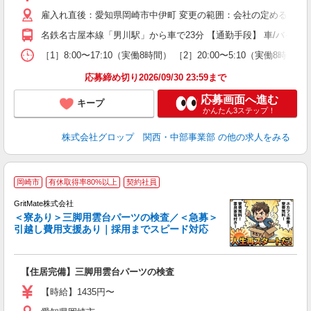
給
雇入れ直後：愛知県岡崎市中伊町 変更の範囲：会社の定める就業
転
貯
名鉄名古屋本線「男川駅」から車で23分 【通勤手段】 車/バイク 
［1］8:00〜17:10（実働8時間） ［2］20:00〜5:10
応募締め切り2026/09/30 23:59まで
応募画面へ進む
キープ
かんたん3ステップ！
株式会社グロップ 関西・中部事業部
の他の求人をみる
【
岡崎市
有休取得率80%以上
契約社員
ギ
し
GritMate株式会社
＜寮あり＞三脚用雲台パーツの検査／＜急募＞
引越し費用支援あり｜採用までスピード対応
―
_
W
【住居完備】三脚用雲台パーツの検査
昇
イ
【時給】1435円〜
助