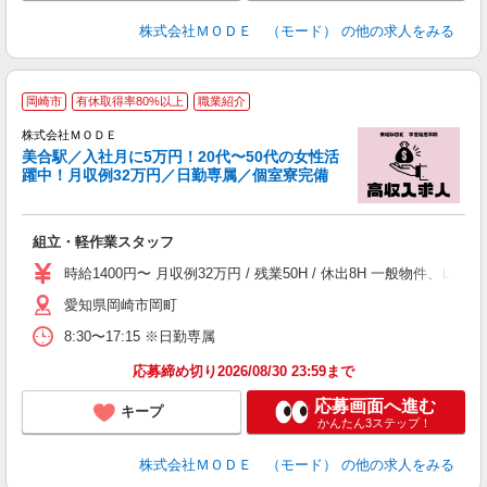
株式会社ＭＯＤＥ （モード）
の他の求人をみる
岡崎市
有休取得率80%以上
職業紹介
株式会社ＭＯＤＥ
美合駅／入社月に5万円！20代〜50代の女性活
躍中！月収例32万円／日勤専属／個室寮完備
っ
組立・軽作業スタッフ
入
場
時給1400円〜 月収例32万円 / 残業50H / 休出8H 一般物件
者
愛知県岡崎市岡町
リ
問
8:30〜17:15 ※日勤専属
り
土
応募締め切り2026/08/30 23:59まで
応募画面へ進む
キープ
かんたん3ステップ！
株式会社ＭＯＤＥ （モード）
の他の求人をみる