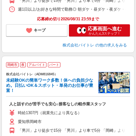
「男川」より徒歩で15分 「男川」より車で5分 「岡崎」より車で1
日
髪
週1日以上/お好きな時間で勤務◎ 朝ダケ・昼ダケ・夜ダケ・夜勤など、 ご自
応募締め切り2026/08/31 23:59まで
応募画面へ進む
キープ
かんたん3ステップ！
株式会社バイトレ
の他の求人をみる
岡崎市
夜
アルバイト
パート
株式会社バイトレ（ADM816845）
未経験OKの簡単ワーク多数！体への負担少な
め。日払いOK＆スポット・単発のお仕事が豊
富！
ス
ロ
人と話すのが苦手でも安心♪接客なしの軽作業スタッフ
即
活
時給1307円（就業先により異なる）
（
愛知県岡崎市
短
K
「男川」より徒歩で15分 「男川」より車で5分 「岡崎」より車で1
日