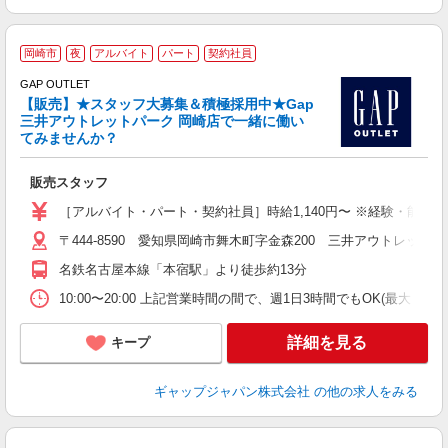
岡崎市
夜
アルバイト
パート
契約社員
休
代
GAP OUTLET
【販売】★スタッフ大募集＆積極採用中★Gap
◎
三井アウトレットパーク 岡崎店で一緒に働い
てみませんか？
中
販売スタッフ
ミ
～
［アルバイト・パート・契約社員］時給1,140円〜 ※経験・能力に
歓
〒444-8590 愛知県岡崎市舞木町字金森200 三井アウトレットパ
名鉄名古屋本線「本宿駅」より徒歩約13分
10:00〜20:00 上記営業時間の間で、週1日3時間でもOK(最大
詳細を見る
キープ
ギャップジャパン株式会社
の他の求人をみる