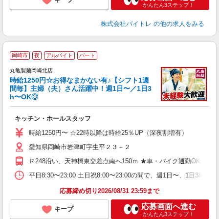
かんたん3ステップ！
株式会社バイトレ
の他の求人をみる
岡崎市
夜
アルバイト
パート
丸亀製麺岡崎北店
時給1250円☆お得なまかない有♪【シフト1週
間毎】主婦（夫）さん活躍中！週1日〜／1日3
h〜OK◎
ル
キッチン・ホールスタッフ
入
者
時給1250円〜 ☆22時以降は時給25％UP（深夜割増有）
歓
愛知県岡崎市岩津町字生平２３－２
～
り
Ｒ248沿い、天神橋東交差点南へ150ｍ ★車・バイク通勤OK
K
シ
平日8:30〜23:00 土日祝8:00〜23:00の間で、週1日
夕
応募締め切り2026/08/31 23:59まで
応募画面へ進む
キープ
かんたん3ステップ！