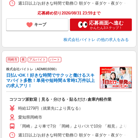
髪
週1日以上/お好きな時間で勤務◎ 朝ダケ・昼ダケ・夜ダケ・夜勤など、 ご自
応募締め切り2026/08/31 23:59まで
応募画面へ進む
キープ
かんたん3ステップ！
株式会社バイトレ
の他の求人をみる
岡崎市
夜
アルバイト
パート
株式会社バイトレ（ADM819390）
く
日払いOK！好きな時間でサクッと働けるスキ
マバイト多数！単発や短時間＆常時1万件以上
☆
の求人アリ！
験
コツコツ派歓迎｜見る・分ける・貼るだけ♪倉庫内軽作業
即
活
時給1279円（就業先により異なる）
（
愛知県岡崎市
短
K
「岡崎」より車で7分 「岡崎」よりバスで10分 「相見」より車で1
日
髪
週1日以上/お好きな時間で勤務◎ 朝ダケ・昼ダケ・夜ダケ・夜勤など、 ご自