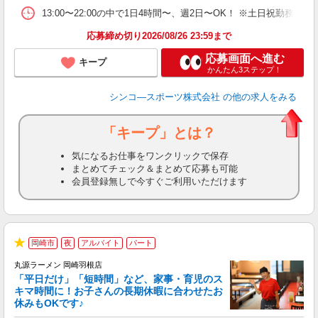
13:00〜22:00の中で1日4時間〜、週2日〜OK！ ※土日祝勤務で
応募締め切り2026/08/26 23:59まで
応募画面へ進む
キープ
かんたん3ステップ！
シンコ―スポーツ株式会社
の他の求人をみる
「キープ」とは？
気になるお仕事をワンクリックで保存
まとめてチェック＆まとめて応募も可能
会員登録無しで今すぐご利用いただけます
岡崎市
夜
アルバイト
パート
★
丸源ラーメン 岡崎羽根店
「平日だけ」「短時間」など、家事・育児のス
キマ時間に！お子さんの長期休暇に合わせたお
休みもOKです♪