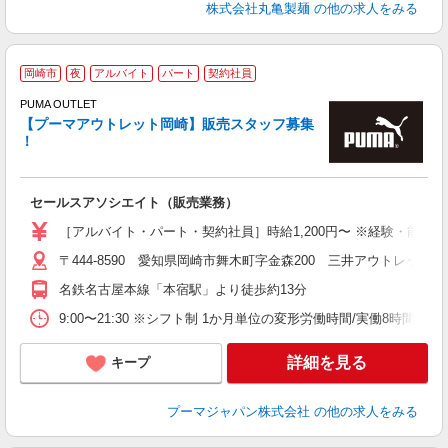
株式会社丸亀製麺
の他の求人をみる
岡崎市
夜
アルバイト
パート
契約社員
PUMA OUTLET
で
【プーマアウトレット岡崎】販売スタッフ募集
未
！
朝
服
セールスアソシエイト（販売業務）
［アルバイト・パート・契約社員］時給1,200円〜 ※経験・能力
〒444-8590 愛知県岡崎市舞木町字金森200 三井アウトレットパ
名鉄名古屋本線「本宿駅」より徒歩約13分
9:00〜21:30 ※シフト制 1か月単位の変形労働時間/実働8時間 曜
詳細を見る
キープ
プーマジャパン株式会社
の他の求人をみる