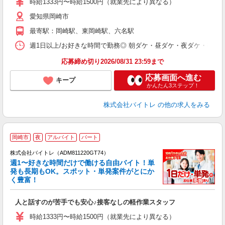
時給1333円〜時給1500円（就業先により異なる）
（
愛知県岡崎市
短
K
最寄駅：岡崎駅、東岡崎駅、六名駅
日
髪
週1日以上/お好きな時間で勤務◎ 朝ダケ・昼ダケ・夜ダケ・夜勤など、 ご自
応募締め切り2026/08/31 23:59まで
応募画面へ進む
キープ
かんたん3ステップ！
株式会社バイトレ
の他の求人をみる
岡崎市
夜
アルバイト
パート
株式会社バイトレ（ADM811220GT74）
週1〜好きな時間だけで働ける自由バイト！単
発も長期もOK。スポット・単発案件がとにか
も
く豊富！
気
人と話すのが苦手でも安心♪接客なしの軽作業スタッフ
即
活
時給1333円〜時給1500円（就業先により異なる）
（