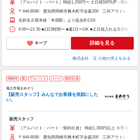
間
［アルバイト・パート］時給1,250円〜 土日祝50円UP：時給1,
残
〒444-8590 愛知県岡崎市舞木町字金森200 三井アウトレットパ
い
名鉄名古屋本線「本宿駅」より徒歩約13分
9:00〜21:30 ■1日3時間〜 ■週1日〜OK ■土日祝入れる方大歓
詳細を見る
キープ
株式会社 玉
の他の求人をみる
岡崎市
夜
アルバイト
パート
契約社員
き
風土市場まめぞう
【販売スタッフ】みんなでお客様を笑顔にした
い。
時
未
販売スタッフ
O
O
［アルバイト・パート・契約社員］ 時給1,300円以上 ※手当 
〒444-8590 愛知県岡崎市舞木町字金森200 三井アウトレットパ