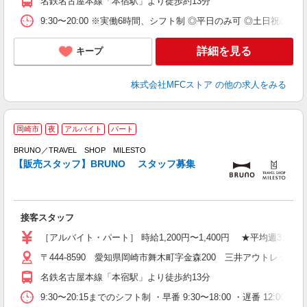
名鉄名古屋本線「本宿駅」より徒歩約13分
9:30〜20:00 ※実働6時間、シフト制 ◎平日のみ可 ◎土日祝の
詳細を見る
キープ
株式会社MFCストア
の他の求人をみる
キ
岡崎市
夜
アルバイト
パート
BRUNO／TRAVEL SHOP MILESTO
経
【販売スタッフ】BRUNO スタッフ募集
週
由
ク
接客スタッフ
［アルバイト・パート］ 時給1,200円〜1,400円 ★平均週
〒444-8590 愛知県岡崎市舞木町字金森200 三井アウトレットパ
名鉄名古屋本線「本宿駅」より徒歩約13分
9:30〜20:15までのシフト制 ・早番 9:30〜18:00 ・遅番 12