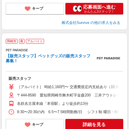
応募画面へ進む
キープ
かんたん3ステップ！
株式会社Survive
の他の求人をみる
岡崎市
夜
アルバイト
PET PARADISE
長
【販売スタッフ】ペットグッズの販売スタッフ
時
募集！
あ
販売スタッフ
［アルバイト］ 時給1,160円〜 交通費規定内支給あり（15,000円
〒444-8590 愛知県岡崎市舞木町字金森200 三井アウトレットパ
名鉄名古屋本線「本宿駅」より徒歩約13分
9:30〜20:30の内 6.5〜7.5時間勤務/日 シフト制 曜日・時間は
詳細を見る
キープ