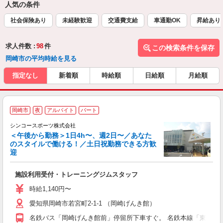
人気の条件
社会保険あり
未経験歓迎
交通費支給
車通勤OK
昇給あり
求人件数 :
98
件
この検索条件を保存
岡崎市の平均時給を見る
指定なし
新着順
時給順
日給順
月給順
岡崎市
夜
アルバイト
パート
シンコースポーツ株式会社
＜午後から勤務＞1日4h〜、週2日〜／あなた
のスタイルで働ける！／土日祝勤務できる方歓
設
迎
方
施設利用受付・トレーニングジムスタッフ
入
中
時給1,140円〜
代
愛知県岡崎市若宮町2-1-1 （岡崎げんき館）
日
勤
名鉄バス「岡崎げんき館前」停留所下車すぐ。 名鉄本線「東岡崎」
服