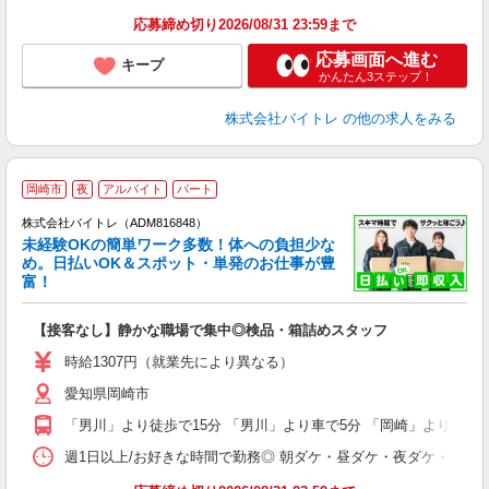
応募締め切り2026/08/31 23:59まで
応募画面へ進む
キープ
かんたん3ステップ！
株式会社バイトレ
の他の求人をみる
岡崎市
夜
アルバイト
パート
株式会社バイトレ（ADM816848）
未経験OKの簡単ワーク多数！体への負担少な
め。日払いOK＆スポット・単発のお仕事が豊
富！
ス
ロ
【接客なし】静かな職場で集中◎検品・箱詰めスタッフ
即
活
時給1307円（就業先により異なる）
（
愛知県岡崎市
短
K
「男川」より徒歩で15分 「男川」より車で5分 「岡崎」より車で1
日
髪
週1日以上/お好きな時間で勤務◎ 朝ダケ・昼ダケ・夜ダケ・夜勤など、 ご自