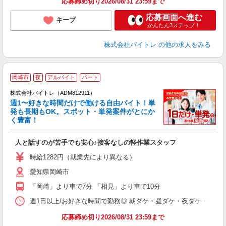
応募締め切り2026/08/31 23:59まで
応募画面へ進む
キープ
かんたん3ステップ！
株式会社バイトレ
の他の求人をみる
岡崎市
夜
アルバイト
パート
株式会社バイトレ（ADM812911）
週1〜好きな時間だけで働ける自由バイト！単
発も長期もOK。スポット・単発案件がとにか
も
く豊富！
気
人と話すのが苦手でも安心♪接客なしの軽作業スタッフ
即
活
時給1282円（就業先により異なる）
（
愛知県岡崎市
短
K
「岡崎」より車で7分 「相見」より車で10分
日
髪
週1日以上/お好きな時間で勤務◎ 朝ダケ・昼ダケ・夜ダケ・夜勤など、 ご自
応募締め切り2026/08/31 23:59まで