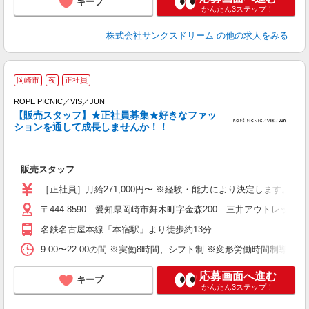
キープ
かんたん3ステップ！
株式会社サンクスドリーム
の他の求人をみる
岡崎市
夜
正社員
ROPE PICNIC／VIS／JUN
【販売スタッフ】★正社員募集★好きなファッ
ションを通して成長しませんか！！
き
未
販売スタッフ
［正社員］月給271,000円〜 ※経験・能力により決定します。 ※試
〒444-8590 愛知県岡崎市舞木町字金森200 三井アウトレットパ
名鉄名古屋本線「本宿駅」より徒歩約13分
9:00〜22:00の間 ※実働8時間、シフト制 ※変形労働時間制導入
応募画面へ進む
キープ
かんたん3ステップ！