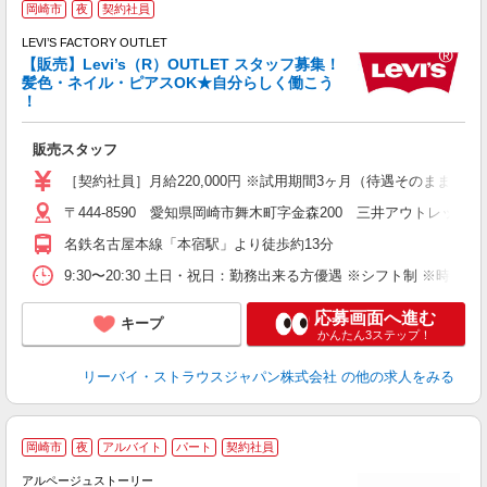
岡崎市
夜
契約社員
ッ
LEVI’S FACTORY OUTLET
ス
【販売】Levi’s（R）OUTLET スタッフ募集！
0
髪色・ネイル・ピアスOK★自分らしく働こう
！
「
販売スタッフ
未
日
［契約社員］月給220,000円 ※試用期間3ヶ月（待遇そのまま）
由
〒444-8590 愛知県岡崎市舞木町字金森200 三井アウトレットパ
あ
名鉄名古屋本線「本宿駅」より徒歩約13分
9:30〜20:30 土日・祝日：勤務出来る方優遇 ※シフト制 ※時間
応募画面へ進む
キープ
かんたん3ステップ！
リーバイ・ストラウスジャパン株式会社
の他の求人をみる
岡崎市
夜
アルバイト
パート
契約社員
アルページュストーリー