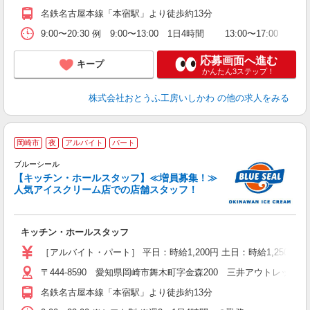
名鉄名古屋本線「本宿駅」より徒歩約13分
9:00〜20:30 例 9:00〜13:00 1日4時間 13:00〜17:0
応募画面へ進む
キープ
かんたん3ステップ！
株式会社おとうふ工房いしかわ
の他の求人をみる
沖
岡崎市
夜
アルバイト
パート
で
ブルーシール
未
【キッチン・ホールスタッフ】≪増員募集！≫
夜
人気アイスクリーム店での店舗スタッフ！
キッチン・ホールスタッフ
［アルバイト・パート］ 平日：時給1,200円 土日：時給1,250円
〒444-8590 愛知県岡崎市舞木町字金森200 三井アウトレットパ
名鉄名古屋本線「本宿駅」より徒歩約13分