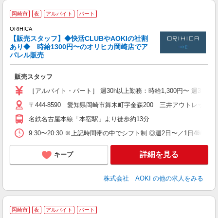
未
岡崎市
夜
アルバイト
パート
ORIHICA
【販売スタッフ】◆快活CLUBやAOKIの社割
か
あり◆ 時給1300円〜のオリヒカ岡崎店でア
履
パレル販売
日
販売スタッフ
ど
［アルバイト・パート］ 週30h以上勤務：時給1,300円〜 週30h
〒444-8590 愛知県岡崎市舞木町字金森200 三井アウトレットパ
名鉄名古屋本線「本宿駅」より徒歩約13分
9:30〜20:30 ※上記時間帯の中でシフト制 ◎週2日〜／1日
詳細を見る
キープ
株式会社 AOKI
の他の求人をみる
岡崎市
夜
アルバイト
パート