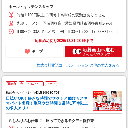
の
ホール・キッチンスタッフ
入
学
時給1,150円以上 ※研修中も時給の変動はありません
活
丸源ラーメン 岡崎羽根店（愛知県岡崎市羽根東町2-7-5）
短
の
8:00〜24:00内で応相談 例／8:00〜15:00、17:00
ル
特
応募締め切り2026/12/31 23:59まで
応募画面へ進む
キープ
かんたん3ステップ！
株式会社物語コーポレーション
の他の求人をみる
岡崎市
夜
アルバイト
パート
株式会社バイトレ（ADM810913GT06）
く
日払いOK！好きな時間でサクッと働けるスキ
マバイト多数！単発や短時間＆常時1万件以上
☆
の求人アリ！
験
久しぶりのお仕事に｜座ってできるモクモク軽作業
即
活