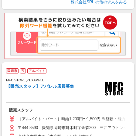
株式会社SRL
の他の求人をみる
岡崎市
夜
アルバイト
未
り
MFC STORE／EXAMPLE
由
【販売スタッフ】アパレル店員募集
髪
販売スタッフ
［アルバイト・パート］時給1,200円〜1,500円 ※経験・能力によ
〒444-8590 愛知県岡崎市舞木町字金森200 三井アウトレットパ