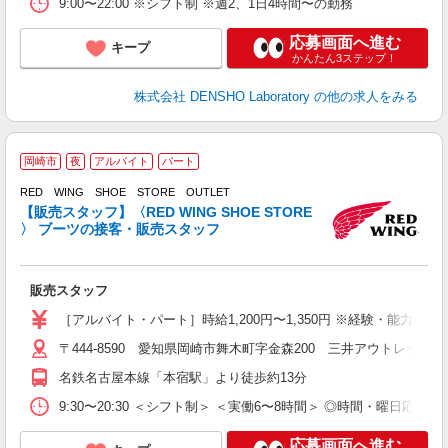
9:00〜22:00 ※シフト制 ※週2、1日4時間〜の勤務
応募画面へ進む
キープ
かんたん3ステップ！
株式会社 DENSHO Laboratory
の他の求人をみる
岡崎市
夜
アルバイト
パート
RED WING SHOE STORE OUTLET
の
【販売スタッフ】〈RED WING SHOE STORE
週
〉 ブーツの接客・販売スタッフ
K
販売スタッフ
［アルバイト・パート］時給1,200円〜1,350円 ※経験・能力に
〒444-8590 愛知県岡崎市舞木町字金森200 三井アウトレットパ
名鉄名古屋本線「本宿駅」より徒歩約13分
9:30〜20:30 ＜シフト制＞ ＜実働6〜8時間＞ ◎時間・曜日応相
応募画面へ進む