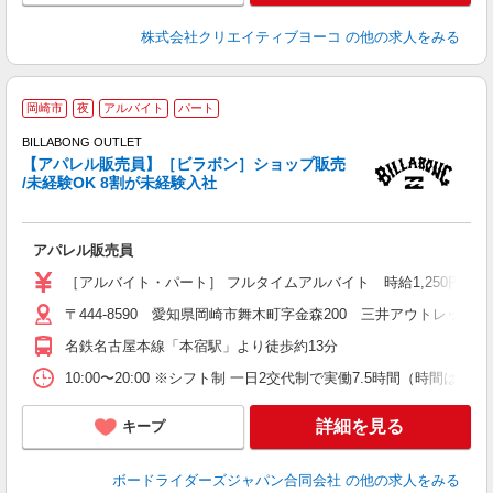
株式会社クリエイティブヨーコ
の他の求人をみる
岡崎市
夜
アルバイト
パート
ブ
BILLABONG OUTLET
【アパレル販売員】［ビラボン］ショップ販売
任
/未経験OK 8割が未経験入社
未
り
が
アパレル販売員
方
ー
［アルバイト・パート］ フルタイムアルバイト 時給1,250円以上
〒444-8590 愛知県岡崎市舞木町字金森200 三井アウトレットパ
名鉄名古屋本線「本宿駅」より徒歩約13分
10:00〜20:00 ※シフト制 一日2交代制で実働7.5時間（時間は
詳細を見る
キープ
ボードライダーズジャパン合同会社
の他の求人をみる