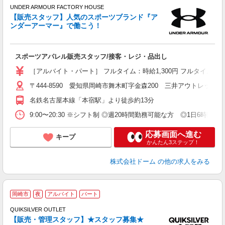
UNDER ARMOUR FACTORY HOUSE
【販売スタッフ】人気のスポーツブランド『ア
ンダーアーマー』で働こう！
以
スポーツアパレル販売スタッフ/接客・レジ・品出し
通
あ
［アルバイト・パート］ フルタイム：時給1,300円 フルタイム以外
〒444-8590 愛知県岡崎市舞木町字金森200 三井アウトレットパ
名鉄名古屋本線「本宿駅」より徒歩約13分
9:00〜20:30 ※シフト制 ◎週20時間勤務可能な方 ◎1日6
応募画面へ進む
キープ
かんたん3ステップ！
株式会社ドーム
の他の求人をみる
2
岡崎市
夜
アルバイト
パート
QUIKSILVER OUTLET
【販売・管理スタッフ】★スタッフ募集★