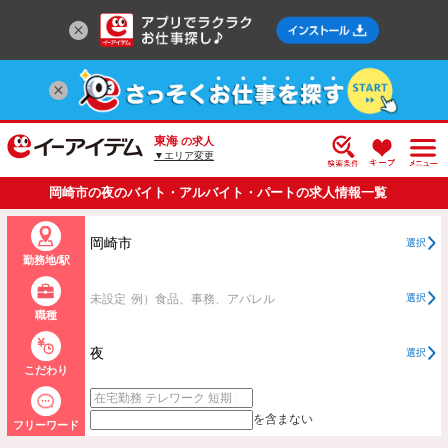
東海
の求人
▼エリア変更
岡崎市の夜のバイト・アルバイト・パートの求人情報一覧
岡崎市
選択
勤務地/駅
未設定
例）食品、事務、アパレル
選択
職種
夜
選択
こだわり
を含まない
フリーワード