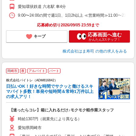
勤
愛知環状鉄道 六名駅 車4分
勤
煙
9:00〜24:00の間で週1日、1日2h以上 ≪営業時間≫11:00〜23:
応募締め切り2026/09/05 23:59まで
応募画面へ進む
キープ
かんたん3ステップ！
株式会社はま寿司
の他の求人をみる
岡崎市
夜
アルバイト
パート
株式会社バイトレ（ADM816842）
く
日払いOK！好きな時間でサクッと働けるスキ
マバイト多数！単発や短時間＆常時1万件以上
☆
の求人アリ！
験
【迷ったらコレ】箱に入れるだけ♪モクモク軽作業スタッフ
即
活
時給1307円（就業先により異なる）
（
愛知県岡崎市
短
K