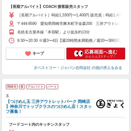
ー
【長期アルバイト】COACH 接客販売スタッフ
イ
修
［長期アルバイト］時給1,330円〜1,400円 販売員：時給1,400
〒444-8590 愛知県岡崎市舞木町字金森200 三井アウトレットパ
名鉄名古屋本線「本宿駅」より徒歩約13分
9:30〜20:30 ※週3〜4日【週20時間未満勤務／週20〜38時間
応募画面へ進む
キープ
かんたん3ステップ！
タペストリー・ジャパン合同会社
の他の求人をみる
岡崎市
夜
アルバイト
パート
玉
【つけめん玉 三井アウトレットパーク 岡崎店
い
】神奈川でトップクラスのつけめん店！スタッ
フ募集！
も
履
フードコート内のキッチンスタッフ
タ