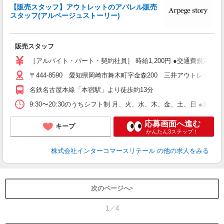
に
【販売スタッフ】アウトレットのアパレル販売
さ
スタッフ(アルページュストーリー)
の
未
販売スタッフ
昼
バ
［アルバイト・パート・契約社員］ 時給1,200円 ●交通費規定支
費
〒444-8590 愛知県岡崎市舞木町字金森200 三井アウトレットパ
名鉄名古屋本線「本宿駅」より徒歩約13分
9:30〜20:30のうちシフト制 月、火、水、木、金、土、日 
応募画面へ進む
キープ
かんたん3ステップ！
株式会社インターコマースリテール
の他の求人をみる
次のページへ
1／4