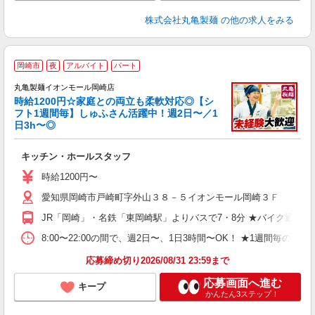
株式会社丸亀製麺
の他の求人をみる
岡崎市
夜
アルバイト
パート
丸亀製麺イオンモール岡崎店
時給1200円☆家庭との両立も柔軟対応◎【シ
フト1週間毎】しゅふさん活躍中！週2日〜／1
日3h〜◎
ル
キッチン・ホールスタッフ
入
者
時給1200円〜
歓
愛知県岡崎市戸崎町字外山３８－５イオンモール岡崎３Ｆ
～
り
JR「岡崎」・名鉄「東岡崎駅」よりバスで7・8分 ★バイク通勤
O
平
8:00〜22:00の間で、週2日〜、1日3時間〜OK！ ★1
煙 
応募締め切り2026/08/31 23:59まで
応募画面へ進む
キープ
かんたん3ステップ！