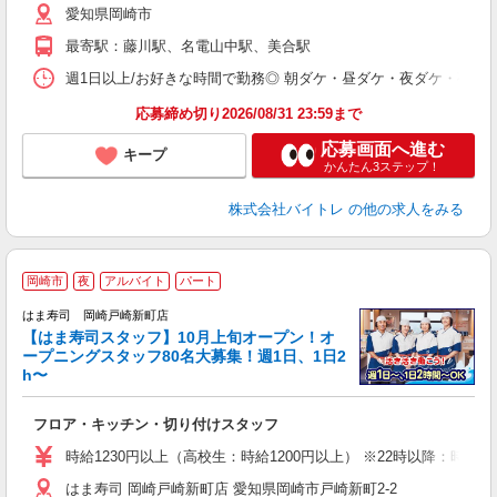
愛知県岡崎市
短
K
最寄駅：藤川駅、名電山中駅、美合駅
日
髪
週1日以上/お好きな時間で勤務◎ 朝ダケ・昼ダケ・夜ダケ・夜勤など、 ご自
応募締め切り2026/08/31 23:59まで
応募画面へ進む
キープ
かんたん3ステップ！
株式会社バイトレ
の他の求人をみる
岡崎市
夜
アルバイト
パート
はま寿司 岡崎戸崎新町店
【はま寿司スタッフ】10月上旬オープン！オ
ープニングスタッフ80名大募集！週1日、1日2
h〜
げ
相
フロア・キッチン・切り付けスタッフ
履
者
時給1230円以上（高校生：時給1200円以上） ※22時以降：時給153
フ
はま寿司 岡崎戸崎新町店 愛知県岡崎市戸崎新町2-2
不