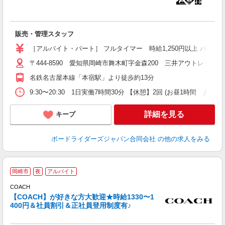
染
未
日
髪
販売・管理スタッフ
険
［アルバイト・パート］ フルタイマー 時給1,250円以上 パート
〒444-8590 愛知県岡崎市舞木町字金森200 三井アウトレットパ
名鉄名古屋本線「本宿駅」より徒歩約13分
9:30〜20:30 1日実働7時間30分 【休憩】2回 (お昼1時間 
詳細を見る
キープ
ボードライダーズジャパン合同会社
の他の求人をみる
岡崎市
夜
アルバイト
COACH
【COACH】が好きな方大歓迎★時給1330〜1
400円＆社員割引＆正社員登用制度有♪
る
経