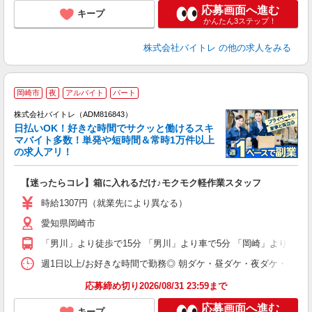
応募画面へ進む
キープ
かんたん3ステップ！
株式会社バイトレ
の他の求人をみる
岡崎市
夜
アルバイト
パート
株式会社バイトレ（ADM816843）
く
日払いOK！好きな時間でサクッと働けるスキ
マバイト多数！単発や短時間＆常時1万件以上
☆
の求人アリ！
験
【迷ったらコレ】箱に入れるだけ♪モクモク軽作業スタッフ
即
活
時給1307円（就業先により異なる）
（
愛知県岡崎市
短
K
「男川」より徒歩で15分 「男川」より車で5分 「岡崎」より車で1
日
髪
週1日以上/お好きな時間で勤務◎ 朝ダケ・昼ダケ・夜ダケ・夜勤など、 ご自
応募締め切り2026/08/31 23:59まで
応募画面へ進む
キープ