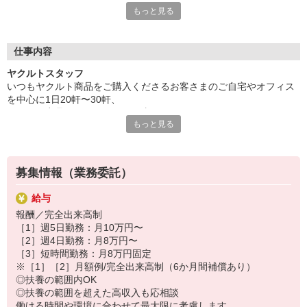
もっと見る
安心ポイントその1 ◆保育所完備◆
保育所の先生やたくさんのお友達と楽しい一日を♪
大切なお子さまをしっかりお預かりいたします。
仕事内容
安心ポイントその2 ◆家計にやさしい保育料◆
ヤクルトスタッフ
2人目からはさらにお安くなるなど、
いつもヤクルト商品をご購入くださるお客さまのご自宅やオフィス
収入をしっかり手元に残すことができるシステムです。
を中心に1日20軒〜30軒、
ヤクルト商品をお届けするお仕事です。
安心ポイントその3 ◆時間も節約できる◆
もっと見る
商品を通じてお客さまとふれあう楽しさ、健康的な生活にお役立ち
保育所はセンターの近くに設置。
できる喜び。
送り迎えの時間も短縮できてとっても効率的◎
ヤクルトスタッフのお仕事は、たくさんのヤリガイにあふれていま
す！
募集情報（業務委託）
〜ヤクルトスタッフの1日〜
給与
2児の母として仕事と家庭の両立をしているHさん。
報酬／完全出来高制
実際のワークスタイルを、一例としてご紹介いたします！
［1］週5日勤務：月10万円〜
※時間は地域によって異なります。
［2］週4日勤務：月8万円〜
8:10 保育所にお子さまをお預け
［3］短時間勤務：月8万円固定
8:20 宅配センターに到着、お届けの準備
※［1］［2］月額例/完全出来高制（6か月間補償あり）
8:30 朝礼が終わったら出発
◎扶養の範囲内OK
13:00 お届け修了、翌日準備、集計作業
◎扶養の範囲を超えた高収入も応相談
14:30お仕事修了
働ける時間や環境に合わせて最大限に考慮します。