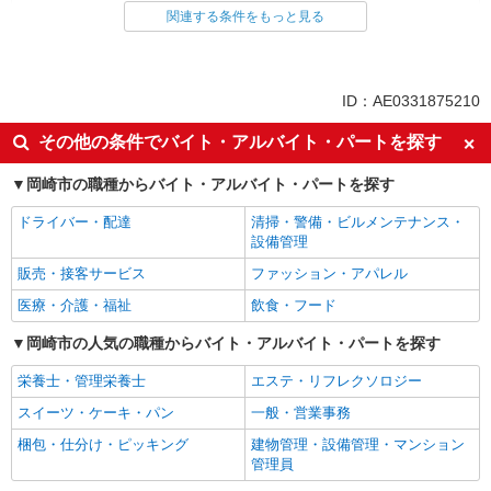
食品・試食販売
関連する条件をもっと見る
ドライバー・配達
同じ特徴から求人を探す
ID：AE0331875210
未経験歓迎
ミドル（40代～）活躍中
その他の条件でバイト・アルバイト・パートを探す
土日祝休み
上場企業・上場企業のグループ会
社
岡崎市の職種からバイト・アルバイト・パートを探す
扶養内勤務OK
交通費支給
ドライバー・配達
清掃・警備・ビルメンテナンス・
社員登用あり
設備管理
販売・接客サービス
ファッション・アパレル
医療・介護・福祉
飲食・フード
岡崎市の人気の職種からバイト・アルバイト・パートを探す
栄養士・管理栄養士
エステ・リフレクソロジー
スイーツ・ケーキ・パン
一般・営業事務
梱包・仕分け・ピッキング
建物管理・設備管理・マンション
管理員