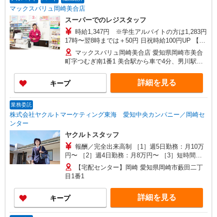
マックスバリュ岡崎美合店
スーパーでのレジスタッフ
時給1,347円 ※学生アルバイトの方は1,283円
17時〜翌8時までは＋50円 日祝時給100円UP 【契
約期間】 試用期間2カ月後、6カ月ごと更新 ※試
マックスバリュ岡崎美合店 愛知県岡崎市美合
用期間中も条件は同じです
町字つむぎ南1番1 美合駅から車で4分、男川駅か
ら車で7分、岡崎駅から車で13分 ※従業員駐車場
あり
詳細を見る
キープ
業務委託
株式会社ヤクルトマーケティング東海 愛知中央カンパニー／岡崎セ
ンター
ヤクルトスタッフ
報酬／完全出来高制 ［1］週5日勤務：月10万
円〜 ［2］週4日勤務：月8万円〜 ［3］短時間勤
務：月8万円固定 ※［1］［2］月額例/完全出来高
【宅配センター】岡崎 愛知県岡崎市藪田二丁
制（6か月間補償あり） ◎扶養の範囲内OK ◎扶養
目1番1
の範囲を超えた高収入も応相談 働ける時間や環境
に合わせて最大限に考慮します。 初めての方・少
詳細を見る
キープ
しでも不安のある方、お気軽にお問い合わせくだ
さい！ ※収入補償/月10万円（週5日勤務） ※収入
補償期間/6か月間 ※研修期間中は日当支払いあり