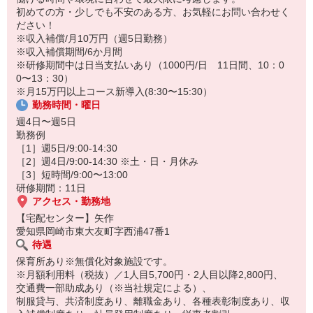
保育所にお子さまを迎えに行って帰宅
初めての方・少しでも不安のある方、お気軽にお問い合わせく
ださい！
☆ココがPoint☆
※収入補償/月10万円（週5日勤務）
・職場の近くに保育所（保育園、幼稚園、託児所）があるから、送
※収入補償期間/6か月間
り迎えの時間の心配がいりません！
※研修期間中は日当支払いあり（1000円/日 11日間、10：0
・家事・夕食の支度なども余裕をもってできます！
0〜13：30）
※月15万円以上コース新導入(8:30〜15:30）
勤務時間・曜日
週4日〜週5日
勤務例
［1］週5日/9:00-14:30
［2］週4日/9:00-14:30 ※土・日・月休み
［3］短時間/9:00〜13:00
研修期間：11日
アクセス・勤務地
【宅配センター】矢作
愛知県岡崎市東大友町字西浦47番1
待遇
保育所あり※無償化対象施設です。
※月額利用料（税抜）／1人目5,700円・2人目以降2,800円、
交通費一部助成あり（※当社規定による）、
制服貸与、共済制度あり、離職金あり、各種表彰制度あり、収