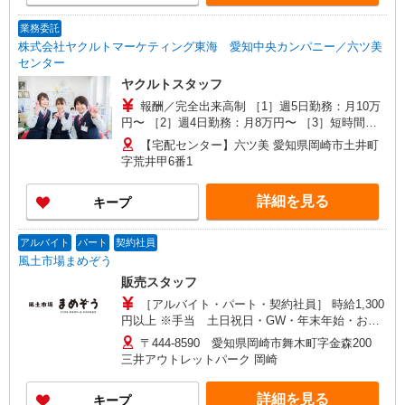
さい！ ※収入補償/月10万円（週5日勤務） ※収入
補償期間/6か月間 ※研修期間中は日当支払いあり
業務委託
（1000円/日 11日間、10：00〜13：30） ※月15
株式会社ヤクルトマーケティング東海 愛知中央カンパニー／六ツ美
万円以上コース新導入(8:30〜15:30）
センター
ヤクルトスタッフ
報酬／完全出来高制 ［1］週5日勤務：月10万
円〜 ［2］週4日勤務：月8万円〜 ［3］短時間勤
務：月8万円固定 ※［1］［2］月額例/完全出来高
【宅配センター】六ツ美 愛知県岡崎市土井町
制（6か月間補償あり） ◎扶養の範囲内OK ◎扶養
字荒井甲6番1
の範囲を超えた高収入も応相談 働ける時間や環境
に合わせて最大限に考慮します。 初めての方・少
詳細を見る
キープ
しでも不安のある方、お気軽にお問い合わせくだ
さい！ ※収入補償/月10万円（週5日勤務） ※収入
補償期間/6か月間 ※研修期間中は日当支払いあり
アルバイト
パート
契約社員
（1000円/日 11日間、10：00〜13：30） ※月15
風土市場まめぞう
万円以上コース新導入(8:30〜15:30）
販売スタッフ
［アルバイト・パート・契約社員］ 時給1,300
円以上 ※手当 土日祝日・GW・年末年始・お盆
などは時給＋50円加給！ ※交通費規定支給（上限
〒444-8590 愛知県岡崎市舞木町字金森200
1万円まで／月） 試用期間は最長3か月の設定です
三井アウトレットパーク 岡崎
が業務の習得状況により、早めに試雇が取れるス
タッフもいらっしゃいます。 試雇期間中は、時給
詳細を見る
キープ
1,250円となります。 また、土日手当も試雇期間