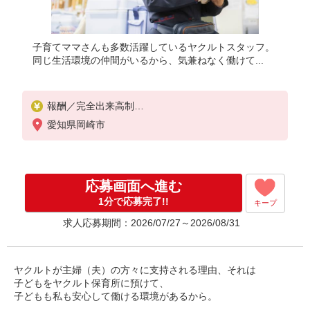
子育てママさんも多数活躍しているヤクルトスタッフ。
同じ生活環境の仲間がいるから、気兼ねなく働けて...
報酬／完全出来高制
［1］週5日勤務：月10万円〜
愛知県岡崎市
［2］週4日勤務：月8万円〜
［3］短時間勤務：月8万円固定
※［1］［2］月額例/完全出来高制（6か月間補償あ
り）
応募画面へ進む
◎扶養の範囲内OK
◎扶養の範囲を超えた高収入も応相談
1分で応募完了!!
キープ
働ける時間や環境に合わせて最大限に考慮します。
求人応募期間：2026/07/27～2026/08/31
初めての方・少しでも不安のある方、お気軽にお問
い合わせください！
※収入補償/月10万円（週5日勤務）
※収入補償期間/6か月間
ヤクルトが主婦（夫）の方々に支持される理由、それは
※研修期間中は日当支払いあり（1000円/日 11日間
子どもをヤクルト保育所に預けて、
、10：00〜13：30）
子どもも私も安心して働ける環境があるから。
※月15万円以上コース新導入(8:30〜15:30）