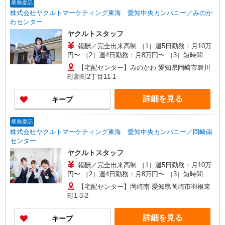
業務委託
（1000円/日 11日間、10：00〜13：30） ※月15
株式会社ヤクルトマーケティング東海 愛知中央カンパニー／みのか
万円以上コース新導入(8:30〜15:30）
わセンター
ヤクルトスタッフ
報酬／完全出来高制 ［1］週5日勤務：月10万
円〜 ［2］週4日勤務：月8万円〜 ［3］短時間勤
務：月8万円固定 ※［1］［2］月額例/完全出来高
【宅配センター】みのかわ 愛知県岡崎市簔川
制（6か月間補償あり） ◎扶養の範囲内OK ◎扶養
町新町2丁目11-1
の範囲を超えた高収入も応相談 働ける時間や環境
に合わせて最大限に考慮します。 初めての方・少
詳細を見る
キープ
しでも不安のある方、お気軽にお問い合わせくだ
さい！ ※収入補償/月10万円（週5日勤務） ※収入
補償期間/6か月間 ※研修期間中は日当支払いあり
業務委託
（1000円/日 11日間、10：00〜13：30） ※月15
株式会社ヤクルトマーケティング東海 愛知中央カンパニー／岡崎南
万円以上コース新導入(8:30〜15:30）
センター
ヤクルトスタッフ
報酬／完全出来高制 ［1］週5日勤務：月10万
円〜 ［2］週4日勤務：月8万円〜 ［3］短時間勤
務：月8万円固定 ※［1］［2］月額例/完全出来高
【宅配センター】岡崎南 愛知県岡崎市羽根東
制（6か月間補償あり） ◎扶養の範囲内OK ◎扶養
町1-3-2
の範囲を超えた高収入も応相談 働ける時間や環境
に合わせて最大限に考慮します。 初めての方・少
詳細を見る
キープ
しでも不安のある方、お気軽にお問い合わせくだ