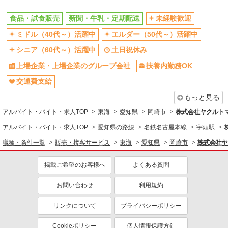
食品・試食販売
新聞・牛乳・定期配送
未経験歓迎
ミドル（40代～）活躍中
エルダー（50代～）活躍中
シニア（60代～）活躍中
土日祝休み
上場企業・上場企業のグループ会社
扶養内勤務OK
交通費支給
もっと見る
アルバイト・バイト・求人TOP
東海
愛知県
岡崎市
株式会社ヤクルト
アルバイト・バイト・求人TOP
愛知県の路線
名鉄名古屋本線
宇頭駅
職種・条件一覧
販売・接客サービス
東海
愛知県
岡崎市
株式会社ヤ
掲載ご希望のお客様へ
よくある質問
お問い合わせ
利用規約
リンクについて
プライバシーポリシー
Cookieポリシー
個人情報保護方針