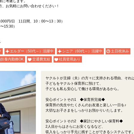
限に考慮します。
方、お気軽にお問い合わせください！
）
0円/日 11日間、10：00〜13：30）
〜15:30）
1
中
エルダー（50代～）活躍中
シニア（60代～）活躍中
土日祝休み
扶養内勤務OK
交通費支給
社員登用あり
ヤクルトが主婦（夫）の方々に支持される理由、それ
子どもをヤクルト保育所に預けて、
子どもも私も安心して働ける環境があるから。
安心ポイントその1 ◆保育所完備◆
保育所の先生やたくさんのお友達と楽しい一日を♪
大切なお子さまをしっかりお預かりいたします。
安心ポイントその2 ◆家計にやさしい保育料◆
2人目からはさらにお安くなるなど、
収入をしっかり手元に残すことができるシステムです