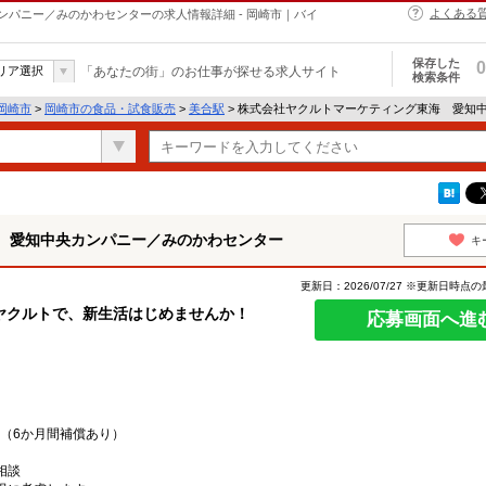
よくある
パニー／みのかわセンターの求人情報詳細 - 岡崎市｜バイ
保存した
0
リア選択
「あなたの街」のお仕事が探せる求人サイト
検索条件
岡崎市
>
岡崎市の食品・試食販売
>
美合駅
> 株式会社ヤクルトマーケティング東海 愛知
 愛知中央カンパニー／みのかわセンター
キ
更新日：2026/07/27 ※更新日時点
ヤクルトで、新生活はじめませんか！
応募画面へ進
制（6か月間補償あり）
相談