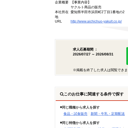
企業概要
【事業内容】
ヤクルト商品の販売
本社所在
愛知県半田市浜田町2丁目1番地の2
地
URL
http://www.aichichuo-yakult.co.jp/
求人応募期間 ：
2026/07/27 ～ 2026/08/31
※掲載を終了した求人は閲覧できま
このお仕事に関連する条件で探す
同じ職種から求人を探す
食品・試食販売
新聞・牛乳・定期配送
同じ特徴から求人を探す