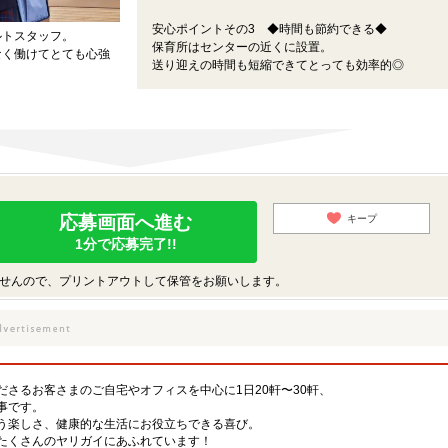
安心ポイントその3 ◆時間も節約できる◆
ルトスタッフ。
保育所はセンターの近くに設置。
なく働けてとても心強
送り迎えの時間も短縮できてとっても効率的◎
応募画面へ進む
キープ
1分で応募完了!!
せんので、プリントアウトして保管をお願いします。
さるお客さまのご自宅やオフィスを中心に1日20軒〜30軒、
事です。
う楽しさ、健康的な生活にお役立ちできる喜び。
たくさんのヤリガイにあふれています！