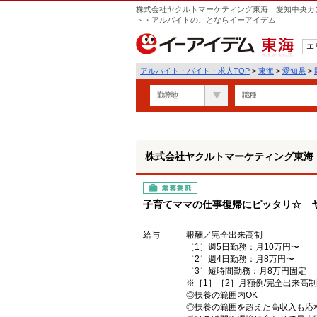
株式会社ヤクルトマーケティング東海 愛知中央カン
ト・アルバイトのことならイーアイデム
エ
東海
アルバイト・バイト・求人TOP
>
東海
>
愛知県
>
勤務地
職種
株式会社ヤクルトマーケティング東海
業務委託
子育てママの仕事復帰にピッタリ☆ 
給与
報酬／完全出来高制
［1］週5日勤務：月10万円〜
［2］週4日勤務：月8万円〜
［3］短時間勤務：月8万円固定
※［1］［2］月額例/完全出来高
◎扶養の範囲内OK
◎扶養の範囲を超えた高収入も応