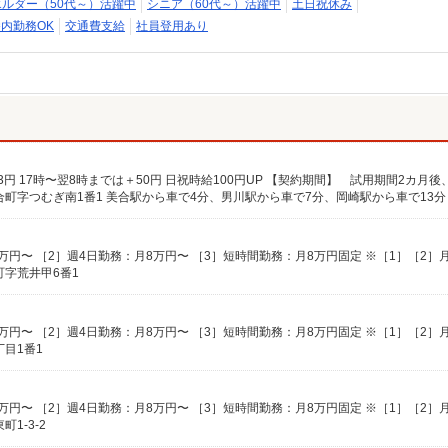
エルダー（50代～）活躍中
シニア（60代～）活躍中
土日祝休み
内勤務OK
交通費支給
社員登用あり
字荒井甲6番1
目1番1
1-3-2