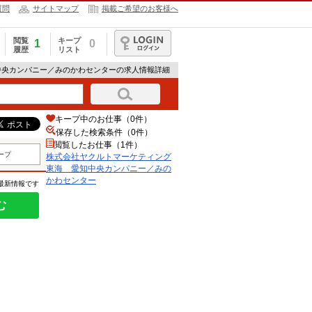
質問
サイトマップ
掲載ご希望のお客様へ
閲覧
キープ
1
0
履歴
リスト
ログイン
中央カンパニー／みのかわセンターの求人情報詳細
キープ中のお仕事（0件）
保存した検索条件（
0
件）
閲覧したお仕事（1件）
ープ
株式会社ヤクルトマーケティング
東海 愛知中央カンパニー／みの
かわセンター
の最新情報です
む