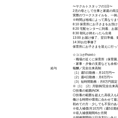
〜ヤクルトスタッフの1日〜
2児の母として仕事と家庭の両
実際のワークスタイルを、一例
※時間は地域によって異なりま
8:10 保育所にお子さまをお預け
8:20 宅配センターに到着、お
8:30 朝礼が終わったら出発
13:00 お届け修了、翌日準備
14:30お仕事修了
保育所にお子さまを迎えに行っ
☆ココがPoint☆
・職場の近くに保育所（保育園
・家事・夕食の支度なども余裕
給与
報酬／完全出来高制
［1］週5日勤務：月10万円〜
［2］週4日勤務：月8万円〜
［3］短時間勤務：月8万円固定
※［1］［2］月額例/完全出来
◎扶養の範囲内OK
◎扶養の範囲を超えた高収入も
働ける時間や環境に合わせて最
初めての方・少しでも不安のあ
※収入補償/月10万円（週5日勤
※収入補償期間/6か月間
※研修期間中は日当支払いあり（10