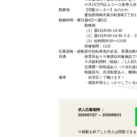
※月15万円以上コース新導入(8:3
勤務地
【宅配センター】みのかわ
愛知県岡崎市簔川町新町2丁目11
勤務時間・曜日
週4日〜週5日
勤務例
［1］週5日/9:00-14:30
［2］週4日/9:00-14:30 ※土
［3］短時間/9:00〜13:00
研修期間：11日
応募資格・経験
原付自転車免許必須、普通自動
待遇
保育所あり※無償化対象施設で
※月額利用料（税抜）／1人目5,7
交通費一部助成あり（※当社規
制服貸与、共済制度あり、離職
備考
・自宅近くで働けます！
・感染対策もしっかりしている
求人応募期間 ：
2026/07/27 ～ 2026/08/31
※掲載を終了した求人は閲覧できま