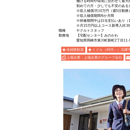
働ける時間や環境に合わせて最大
初めての方・少しでも不安のある
※収入補償/月10万円（週5日勤務
※収入補償期間/6か月間
※研修期間中は日当支払いあり（100
※月15万円以上コース新導入(8:30
職種
ヤクルトスタッフ
勤務地
【宅配センター】みのかわ
愛知県岡崎市簔川町新町2丁目11-
未経験歓迎
ミドル（40代～）活躍
上場企業・上場企業のグループ会社