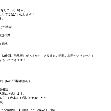
立をしているHさん。
としてご紹介いたします！
す。
届けの準備
、集計作業
て帰宅
、幼稚園、託児所）があるから、送り迎えの時間の心配がいりません！
をもってできます！
高制（6か月間補償あり）
応相談
大限に考慮します。
る方、お気軽にお問い合わせください！
務）
00円/日 11日間、10：00〜13：30）