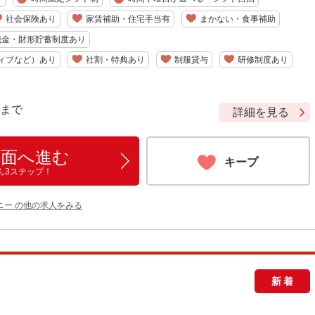
社会保険あり
家賃補助・住宅手当有
まかない・食事補助
職金・財形貯蓄制度あり
ィブなど）あり
社割・特典あり
制服貸与
研修制度あり
9 まで
詳細を見る
画面へ進む
キープ
ん3ステップ！
ニー の他の求人をみる
新着