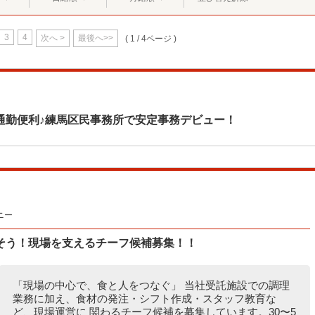
3
4
次へ >
最後へ>>
( 1 / 4ページ )
通勤便利♪練馬区民事務所で安定事務デビュー！
ニー
そう！現場を支えるチーフ候補募集！！
「現場の中心で、食と人をつなぐ」 当社受託施設での調理
業務に加え、食材の発注・シフト作成・スタッフ教育な
ど、現場運営に 関わるチーフ候補を募集しています。30〜5