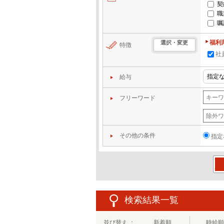
契
職
嘱
福利
選択・変更
特徴
社
給与
フリーワード
その他の条件
指定
この
検索結果一覧
並び替え ：
新着順
時給順