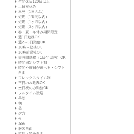
年間休日120日以上
土日祝休み
単発（1日のみ）
短期（1週間以内）
短期（1ヶ月以内）
短期（3ヶ月以内）
春・夏・冬休み期間限定
週1日勤務OK
週2～3日勤務OK
10時～勤務OK
16時前退社OK
短時間勤務（1日4h以内）OK
時間固定シフト制
時間や曜日が選べる・シフト
自由
フレックスタイム制
平日のみ勤務OK
土日祝のみ勤務OK
フルタイム歓迎
早朝
朝
昼
夕方
夜
深夜
服装自由
髪型・髪色自由