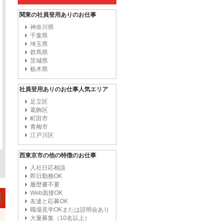
関東の社員登用ありのお仕事
神奈川県
千葉県
埼玉県
群馬県
茨城県
栃木県
社員登用ありのお仕事人気エリア
足立区
葛飾区
町田市
青梅市
江戸川区
西東京市の他の特徴のお仕事
入社日応相談
即日勤務OK
履歴書不要
Web面接OK
友達と応募OK
職場見学OKまたは説明会あり
大量募集（10名以上）