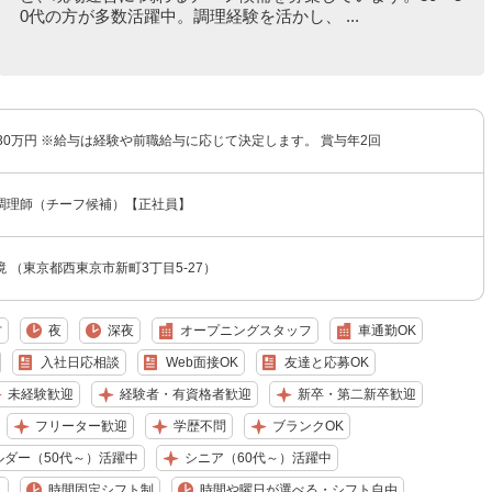
0代の方が多数活躍中。調理経験を活かし、 ...
30万円 ※給与は経験や前職給与に応じて決定します。 賞与年2回
調理師（チーフ候補）【正社員】
 （東京都西東京市新町3丁目5-27）
方
夜
深夜
オープニングスタッフ
車通勤OK
入社日応相談
Web面接OK
友達と応募OK
未経験歓迎
経験者・有資格者歓迎
新卒・第二新卒歓迎
フリーター歓迎
学歴不問
ブランクOK
ルダー（50代～）活躍中
シニア（60代～）活躍中
り
時間固定シフト制
時間や曜日が選べる・シフト自由