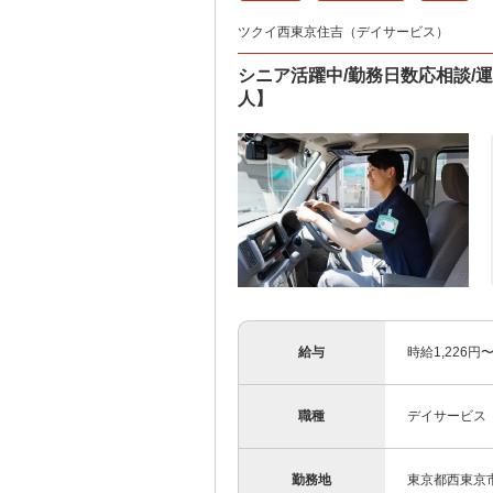
ツクイ西東京住吉（デイサービス）
シニア活躍中/勤務日数応相談/
人】
給与
時給1,226
職種
デイサービス
勤務地
東京都西東京市