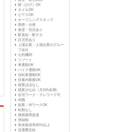
髭（ひげ）OK
ネイルOK
ピアスOK
オープニングスタッフ
禁煙・分煙
食堂・売店あり
駅直結・駅チカ
託児所あり
上場企業・上場企業のグルー
プ会社
公的機関
リゾート
車通勤OK
バイク通勤OK
自転車通勤OK
扶養内勤務OK
残業ほぼなし
残業少なめ（月20h未満）
在宅ワーク・テレワーク可
内職
副業・WワークOK
転勤なし
無期雇用派遣
登録制
有休取得率80%以上
交通費支給