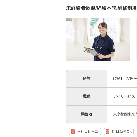
未経験者歓迎/経験不問/研修制
給与
時給1,627
職種
デイサービス
勤務地
東京都西東京市
入社日応相談
即日勤務OK