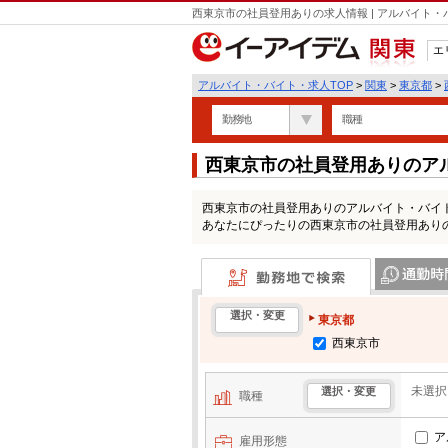
西東京市の社員登用ありの求人情報 | アルバイト
エ
関東
アルバイト・バイト・求人TOP
>
関東
>
東京都
>
勤務地
職種
西東京市の社員登用ありのア
西東京市の社員登用ありのアルバイト・バイ
あなたにぴったりの西東京市の社員登用あり
勤務地で検索
通勤時間・区
選択・変更
東京都
西東京市
未選択
選択・変更
職種
ア
雇用形態