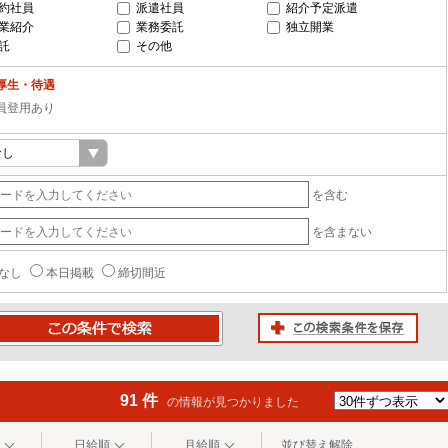
約社員
派遣社員
紹介予定派遣
業紹介
業務委託
独立開業
託
その他
厚生・待遇
員登用あり
を含む
を含まない
なし
本日掲載
締切間近
この検索条件を保存
条件で検索
91 件
の情報が見つかりました
日給順
月給順
並び替え解除