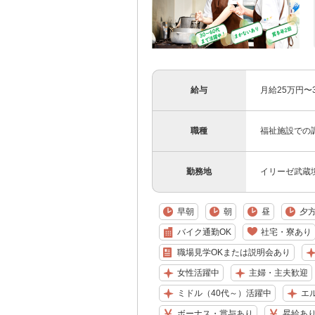
給与
月給25万円〜
職種
福祉施設での
勤務地
イリーゼ武蔵境
早朝
朝
昼
夕
バイク通勤OK
社宅・寮あり
職場見学OKまたは説明会あり
女性活躍中
主婦・主夫歓迎
ミドル（40代～）活躍中
エ
ボーナス・賞与あり
昇給あ