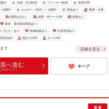
活躍中
主婦・主夫歓迎
フリーター歓迎
学歴不問
）活躍中
エルダー（50代～）活躍中
昇給あり
禁煙・分煙
残業ほぼなし
副業・WワークOK
転勤なし
産休・育休取得実績あり
ィブなど）あり
研修制度あり
社員登用あり
・髪色自由
髭(ひげ)OK
ネイルOK
9 まで
詳細を見る
画面へ進む
キープ
ん3ステップ！
新着