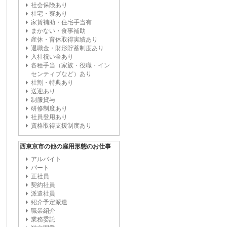
社会保険あり
社宅・寮あり
家賃補助・住宅手当有
まかない・食事補助
産休・育休取得実績あり
退職金・財形貯蓄制度あり
入社祝い金あり
各種手当（家族・役職・イン
センティブなど）あり
社割・特典あり
送迎あり
制服貸与
研修制度あり
社員登用あり
資格取得支援制度あり
西東京市の他の雇用形態のお仕事
アルバイト
パート
正社員
契約社員
派遣社員
紹介予定派遣
職業紹介
業務委託