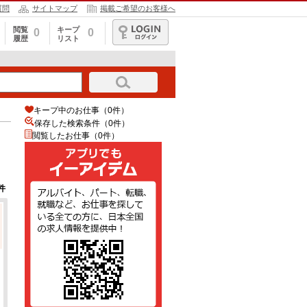
質問
サイトマップ
掲載ご希望のお客様へ
閲覧
キープ
0
0
履歴
リスト
ログイン
キープ中のお仕事（0件）
保存した検索条件（
0
件）
閲覧したお仕事（0件）
件