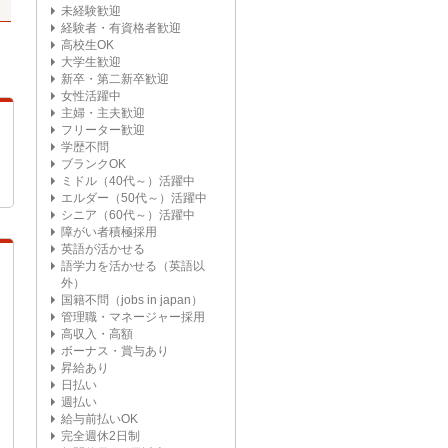
未経験歓迎
経験者・有資格者歓迎
高校生OK
大学生歓迎
新卒・第二新卒歓迎
女性活躍中
主婦・主夫歓迎
フリーター歓迎
学歴不問
ブランクOK
ミドル（40代～）活躍中
エルダー（50代～）活躍中
シニア（60代～）活躍中
障がい者積極採用
英語が活かせる
語学力を活かせる（英語以
外）
国籍不問（jobs in japan）
管理職・マネージャー採用
高収入・高額
ボーナス・賞与あり
昇給あり
日払い
週払い
給与前払いOK
完全週休2日制