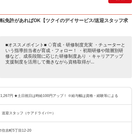
運転免許があればOK【ツクイのデイサービス/送迎スタッフ求
■オススメポイント■ ◇育成・研修制度充実 ・チューターと
いう指導担当者が育成・フォロー！ ・初期研修や階層別研
修など、成長段階に応じた研修制度あり ・キャリアアップ
支援制度を活用して働きながら資格取得が...
円〜1,267円 ★土日祝日は時給100円アップ！ ※給与幅は資格・経験等による
 送迎スタッフ（ケアドライバー）
住吉町5丁目12-20