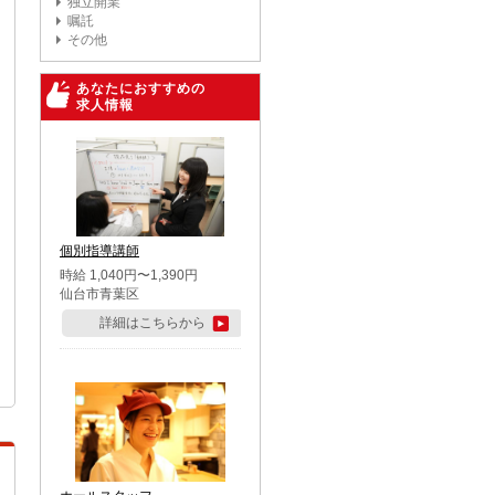
独立開業
嘱託
その他
あなたにおすすめの
求人情報
個別指導講師
時給 1,040円〜1,390円
仙台市青葉区
詳細はこちらから