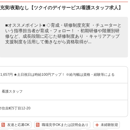
度充実/夜勤なし【ツクイのデイサービス/看護スタッフ求人】
■オススメポイント■ ◇育成・研修制度充実 ・チューターと
いう指導担当者が育成・フォロー！ ・初期研修や階層別研
修など、成長段階に応じた研修制度あり ・キャリアアップ
支援制度を活用して働きながら資格取得が...
円〜1,657円 ★土日祝日は時給100円アップ！ ※給与幅は資格・経験等による
 看護スタッフ
住吉町5丁目12-20
友達と応募OK
職場見学OKまたは説明会あり
未経験歓迎