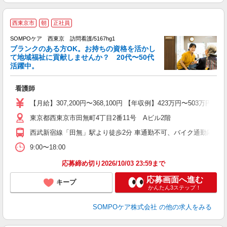
西東京市
朝
正社員
SOMPOケア 西東京 訪問看護/5167hg1
ブランクのある方OK。お持ちの資格を活かし
て地域福祉に貢献しませんか？ 20代〜50代
活躍中。
し
看護師
未
分
【月給】307,200円〜368,100円 【年収例】423万円〜
社
東京都西東京市田無町4丁目2番11号 Aビル2階
西武新宿線「田無」駅より徒歩2分 車通勤不可、バイク通勤応相談
9:00〜18:00
応募締め切り2026/10/03 23:59まで
応募画面へ進む
キープ
かんたん3ステップ！
SOMPOケア株式会社
の他の求人をみる