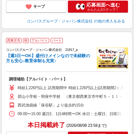
応募画面へ進む
キープ
かんたん3ステップ！
コンパスグループ・ジャパン株式会社
の他の求人をみる
西東京市
朝
アルバイト
パート
コンパスグループ・ジャパン株式会社 21817_p
く
【週3日〜OK】盛付けメインなので未経験の
方も安心♪教育体制も充実♪
大
調理補助【アルバイト・パート】
入
歓
時給1,226円以上 試用期間中 時給1,226円以上(試用期間2ヶ月
～
碧山小学校・明保中学校 （東京都西東京市中町５－１１－４）
用
K
西武池袋線「保谷駅」より徒歩約15分
み
業
09:00〜15:00 週2日、1日4時間〜OK 休日：土曜日、日曜日、
本日掲載終了
(2026/08/08 23:59まで)