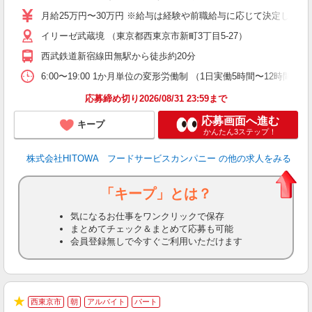
O
月給25万円〜30万円 ※給与は経験や前職給与に応じて決定します。
O
イリーゼ武蔵境 （東京都西東京市新町3丁目5-27）
卒
ク
西武鉄道新宿線田無駅から徒歩約20分
0
や
6:00〜19:00 1か月単位の変形労働制 （1日実働5時間〜12時間） シフト例
賃
応募締め切り2026/08/31 23:59まで
応募画面へ進む
キープ
かんたん3ステップ！
株式会社HITOWA フードサービスカンパニー
の他の求人をみる
「キープ」とは？
気になるお仕事をワンクリックで保存
まとめてチェック＆まとめて応募も可能
会員登録無しで今すぐご利用いただけます
西東京市
朝
アルバイト
パート