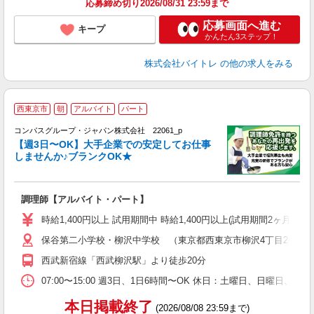
応募締め切り2026/08/31 23:59まで
応募画面へ進む
キープ
かんたん3ステップ！
株式会社バイトレ
の他の求人をみる
西東京市
朝
アルバイト
パート
コンパスグループ・ジャパン株式会社 22061_p
く
【週3日〜OK】大手企業での安定してお仕事
しませんか♪ブランクOK★
大
調理師【アルバイト・パート】
入
歓
時給1,400円以上 試用期間中 時給1,400円以上(試用期間2ヶ月
～
保谷第二小学校・柳沢中学校 （東京都西東京市柳沢4丁目2番11
用
務
西武新宿線「西武柳沢駅」より徒歩20分
煙
07:00〜15:00 週3日、1日6時間〜OK 休日：土曜日、日曜日、
本日掲載終了
(2026/08/08 23:59まで)