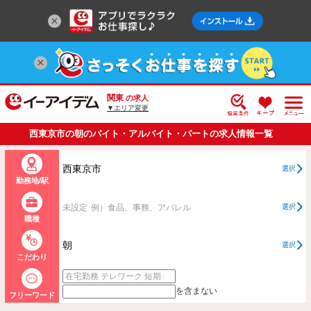
関東
の求人
▼エリア変更
西東京市の朝のバイト・アルバイト・パートの求人情報一覧
西東京市
選択
勤務地/駅
未設定
例）食品、事務、アパレル
選択
職種
朝
選択
こだわり
を含まない
フリーワード