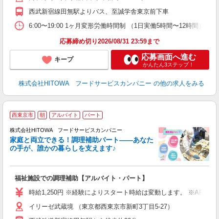
ル
西武新宿線田無駅よりバス、至誠学舎東京前下車
り
煙
6:00〜19:00 1ヶ月変形労働時間制 （1日実働5時間〜12時間） シフト例 月
食
応募締め切り2026/08/31 23:59まで
応募画面へ進む
キープ
かんたん3ステップ！
株式会社HITOWA フードサービスカンパニー
の他の求人をみる
西東京市
朝
アルバイト
パート
調
株式会社HITOWA フードサービスカンパニー
家庭と両立できる！調理補助パート――あなた
の手が、誰かの暮らしを支えます♪
し
ン
福祉施設での調理補助【アルバイト・パート】
朝
K
時給1,250円 ※経験によりスタート時給は変動します。 ※AP
あ
イリーゼ武蔵境 （東京都西東京市新町3丁目5-27）
中
代