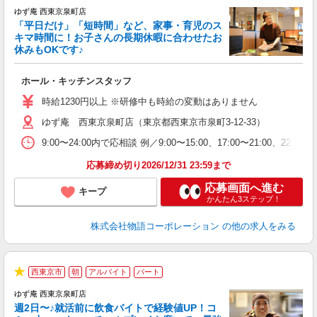
★
ゆず庵 西東京泉町店
「平日だけ」「短時間」など、家事・育児のス
キマ時間に！お子さんの長期休暇に合わせたお
休みもOKです♪
の
ホール・キッチンスタッフ
入
学
時給1230円以上 ※研修中も時給の変動はありません
活
ゆず庵 西東京泉町店（東京都西東京市泉町3-12-33）
短
の
9:00〜24:00内で応相談 例／9:00〜15:00、17:00〜
ル
補
応募締め切り2026/12/31 23:59まで
応募画面へ進む
キープ
かんたん3ステップ！
株式会社物語コーポレーション
の他の求人をみる
西東京市
朝
アルバイト
パート
★
ゆず庵 西東京泉町店
週2日〜♪就活前に飲食バイトで経験値UP！コ