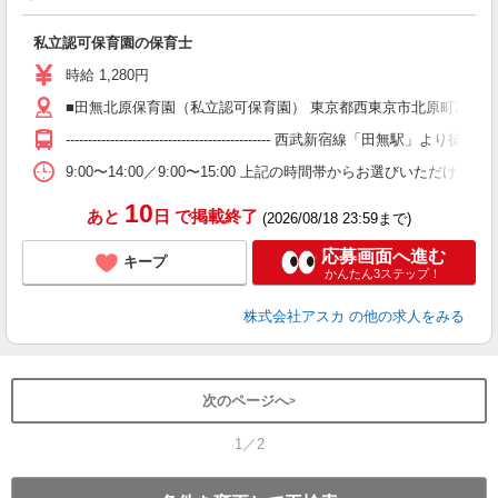
面
私立認可保育園の保育士
入
不
時給 1,280円
カ
■田無北原保育園（私立認可保育園） 東京都西東京市北原町2丁目1
（
り
---------------------------------------------- 西武新宿線「田無駅」より徒歩1
9:00〜14:00／9:00〜15:00 上記の時間帯からお選びいただけ
10
あと
日
で掲載終了
(2026/08/18 23:59まで)
応募画面へ進む
キープ
かんたん3ステップ！
株式会社アスカ
の他の求人をみる
次のページへ
1／2