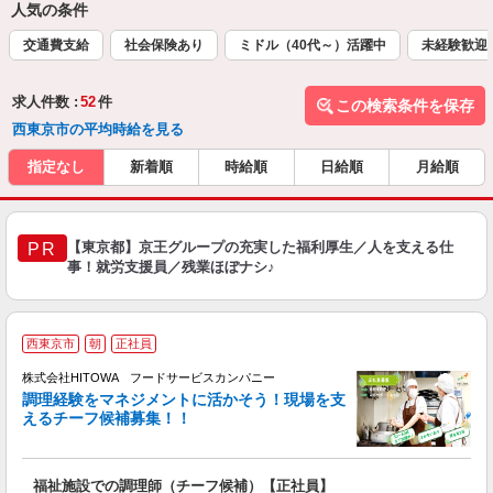
人気の条件
交通費支給
社会保険あり
ミドル（40代～）活躍中
未経験歓迎
求人件数 :
52
件
この検索条件を保存
西東京市の平均時給を見る
指定なし
新着順
時給順
日給順
月給順
【東京都】京王グループの充実した福利厚生／人を支える仕
PR
事！就労支援員／残業ほぼナシ♪
西東京市
朝
正社員
株式会社HITOWA フードサービスカンパニー
調理経験をマネジメントに活かそう！現場を支
えるチーフ候補募集！！
の
福祉施設での調理師（チーフ候補）【正社員】
早