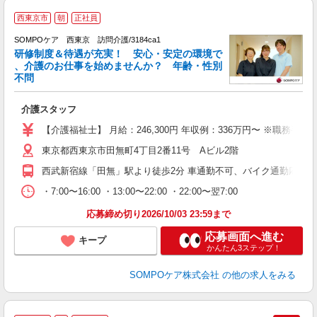
【
西東京市
朝
正社員
SOMPOケア 西東京 訪問介護/3184ca1
研修制度＆待遇が充実！ 安心・安定の環境で
、介護のお仕事を始めませんか？ 年齢・性別
不問
い
介護スタッフ
経
ー
【介護福祉士】 月給：246,300円 年収例：336万円〜 ※
東京都西東京市田無町4丁目2番11号 Aビル2階
O
西武新宿線「田無」駅より徒歩2分 車通勤不可、バイク通勤応相談
・7:00〜16:00 ・13:00〜22:00 ・22:00〜翌7:00
応募締め切り2026/10/03 23:59まで
応募画面へ進む
キープ
かんたん3ステップ！
SOMPOケア株式会社
の他の求人をみる