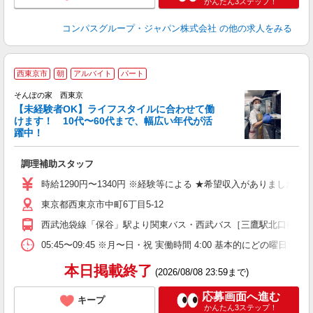
かんたん3ステップ！
コンパスグループ・ジャパン株式会社
の他の求人をみる
西東京市
朝
アルバイト
パート
そんぽの家 西東京
【未経験者OK】ライフスタイルに合わせて働
けます！ 10代〜60代まで、幅広い年代が活
躍中！
を
調理補助スタッフ
週
（
時給1290円〜1340円 ※経験等による ★希望収入がありまし
東京都西東京市中町6丁目5-12
西武池袋線「保谷」駅より関東バス・西武バス［三鷹駅北口行き（
05:45〜09:45 ※月〜日・祝 実働時間 4:00 基本
本日掲載終了
(2026/08/08 23:59まで)
応募画面へ進む
キープ
かんたん3ステップ！