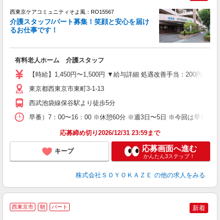
西東京ケアコミュニティそよ風：RO15567
介護スタッフ/パート募集！笑顔と安心を届け
るお仕事です！
す
入
有料老人ホーム 介護スタッフ
中
り
【時給】1,450円〜1,500円 ▼給与詳細 処遇改善手当：200円
ー
髭
東京都西東京市東町3-1-13
h
西武池袋線保谷駅より徒歩5分
早番）7：00〜16：00 ※休憩60分 ※週3日〜5日 ※今回は早番の
応募締め切り2026/12/31 23:59まで
応募画面へ進む
キープ
かんたん3ステップ！
株式会社ＳＯＹＯＫＡＺＥ
の他の求人をみる
西東京市
朝
パート
新着