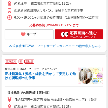
尚和緑寿 （東京都西東京市新町1-11-25）
迎
ル
西武新宿線田無駅よりバス、至誠学舎東京前下車
り
煙
6:00〜19:00 1ヶ月変形労働時間制 （1日実働5時間〜12時間） シフト例 月
食
応募締め切り2026/08/31 23:59まで
応募画面へ進む
キープ
かんたん3ステップ！
株式会社HITOWA フードサービスカンパニー
の他の求人をみる
西東京市
朝
正社員
務
株式会社HITOWA フードサービスカンパニー
正社員募集！資格・経験を活かして安定して働
ける調理師のお仕事
食
の
福祉施設での調理師【正社員】
朝
e
月給23万円〜26万円 ※給与は経験や前職給与に応じて決定します。
尚和緑寿 （東京都西東京市新町1-11-25）
迎