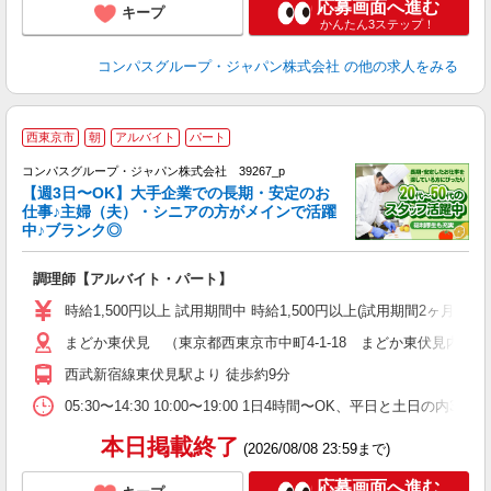
応募画面へ進む
キープ
かんたん3ステップ！
コンパスグループ・ジャパン株式会社
の他の求人をみる
西東京市
朝
アルバイト
パート
コンパスグループ・ジャパン株式会社 39267_p
く
【週3日〜OK】大手企業での長期・安定のお
仕事♪主婦（夫）・シニアの方がメインで活躍
中♪ブランク◎
大
調理師【アルバイト・パート】
入
歓
時給1,500円以上 試用期間中 時給1,500円以上(試用期間2ヶ月
～
まどか東伏見 （東京都西東京市中町4-1-18 まどか東伏見内）
用
週
西武新宿線東伏見駅より 徒歩約9分
内
W
05:30〜14:30 10:00〜19:00 1日4時間〜OK、平日と土日の内
本日掲載終了
(2026/08/08 23:59まで)
応募画面へ進む