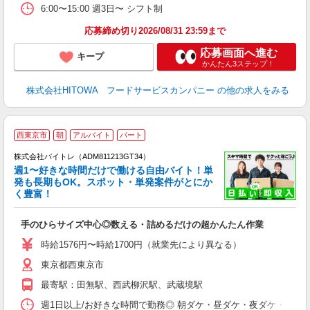
る
6:00〜15:00 週3日〜 シフト制
手
応募締め切り2026/08/31 23:59まで
応募画面へ進む
キープ
かんたん3ステップ！
株式会社HITOWA フードサービスカンパニー
の他の求人をみる
西東京市
朝
アルバイト
パート
株式会社バイトレ（ADM811213GT34）
週1〜好きな時間だけで働ける自由バイト！単
発も長期もOK。スポット・単発案件がとにか
も
く豊富！
気
手のひらサイズ中心◎数える・詰めるだけの超かんたん作業
即
活
時給1576円〜時給1700円（就業先により異なる）
（
東京都西東京市
短
K
最寄駅：田無駅、西武柳沢駅、武蔵境駅
日
髪
週1日以上/お好きな時間で勤務◎ 朝ダケ・昼ダケ・夜ダケ・夜勤など、 ご自