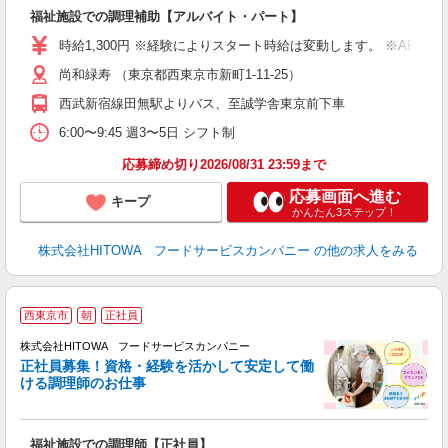
ン
福祉施設での調理補助【アルバイト・パート】
朝
接
時給1,300円 ※経験によりスタート時給は変動します。 ※AP
者
尚和緑寿 （東京都西東京市新町1-11-25）
リ
ー
西武新宿線田無駅よりバス、至誠学舎東京前下車
煙
6:00〜9:45 週3〜5日 シフト制
助
応募締め切り2026/08/31 23:59まで
応募画面へ進む
キープ
かんたん3ステップ！
株式会社HITOWA フードサービスカンパニー
の他の求人をみる
西東京市
朝
正社員
務
株式会社HITOWA フードサービスカンパニー
正社員募集！資格・経験を活かして安定して働
ける調理師のお仕事
食
の
福祉施設での調理師【正社員】