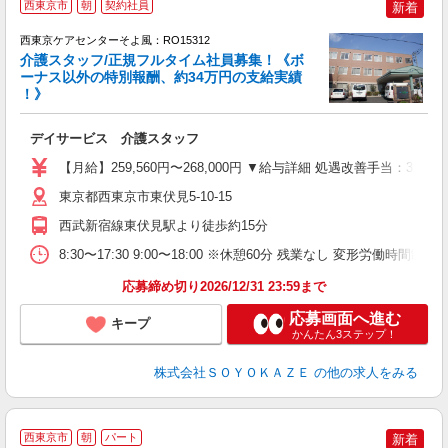
西東京市
朝
契約社員
新着
西東京ケアセンターそよ風：RO15312
介護スタッフ/正規フルタイム社員募集！《ボ
ーナス以外の特別報酬、約34万円の支給実績
！》
す
入
デイサービス 介護スタッフ
中
り
【月給】259,560円〜268,000円 ▼給与詳細 処遇改善手当：3
夕
し
東京都西東京市東伏見5-10-15
西武新宿線東伏見駅より徒歩約15分
8:30〜17:30 9:00〜18:00 ※休憩60分 残業なし 変形労働時間制(
応募締め切り2026/12/31 23:59まで
応募画面へ進む
キープ
かんたん3ステップ！
株式会社ＳＯＹＯＫＡＺＥ
の他の求人をみる
西東京市
朝
パート
新着