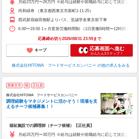
月給23万円〜26万円 ※給与は経験や前職給与に応じて決定します。
ル
尚和緑寿 （東京都西東京市新町1-11-25）
り
煙
西武新宿線田無駅よりバス、至誠学舎東京前下車
食
6:00〜19:00 1ヶ月変形労働時間制 （1日実働5時間〜12時間） シフト例 月
応募締め切り2026/08/31 23:59まで
応募画面へ進む
キープ
かんたん3ステップ！
株式会社HITOWA フードサービスカンパニー
の他の求人をみる
西東京市
朝
正社員
株式会社HITOWA フードサービスカンパニー
調理経験をマネジメントに活かそう！現場を支
えるチーフ候補募集！！
の
福祉施設での調理師（チーフ候補）【正社員】
朝
e
月給25万円〜30万円 ※給与は経験や前職給与に応じて決定します。