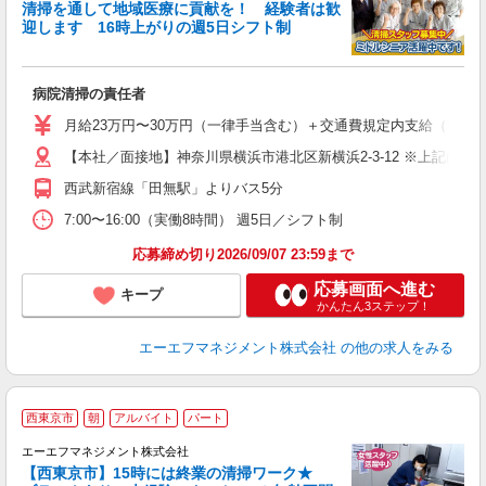
清掃を通して地域医療に貢献を！ 経験者は歓
迎します 16時上がりの週5日シフト制
入
病院清掃の責任者
未
ラ
月給23万円〜30万円（一律手当含む）＋交通費規定内支給（30,0
ア
【本社／面接地】神奈川県横浜市港北区新横浜2-3-12 ※上記は
西武新宿線「田無駅」よりバス5分
7:00〜16:00（実働8時間） 週5日／シフト制
応募締め切り2026/09/07 23:59まで
応募画面へ進む
キープ
かんたん3ステップ！
エーエフマネジメント株式会社
の他の求人をみる
西東京市
朝
アルバイト
パート
エーエフマネジメント株式会社
【西東京市】15時には終業の清掃ワーク★