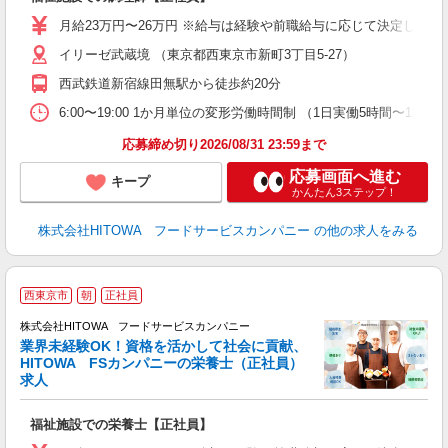
早
O
月給23万円〜26万円 ※給与は経験や前職給与に応じて決定します。
O
イリーゼ武蔵境 （東京都西東京市新町3丁目5-27）
卒
ク
西武鉄道新宿線田無駅から徒歩約20分
0
や
6:00〜19:00 1か月単位の変形労働時間制 （1日実働5時間〜12時
賃
応募締め切り2026/08/31 23:59まで
応募画面へ進む
キープ
かんたん3ステップ！
株式会社HITOWA フードサービスカンパニー
の他の求人をみる
私
西東京市
朝
正社員
株式会社HITOWA フードサービスカンパニー
業界未経験OK！資格を活かして社会に貢献、
HITOWA FSカンパニーの栄養士（正社員）
う
求人
朝
e
福祉施設での栄養士【正社員】
迎