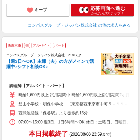
応募画面へ進む
キープ
かんたん3ステップ！
コンパスグループ・ジャパン株式会社
の他の求人をみる
西東京市
朝
アルバイト
パート
コンパスグループ・ジャパン株式会社 21817_p
く
【週3日〜OK】主婦（夫）の方がメインで活
躍中♪シフト相談OK♪
大
調理師【アルバイト・パート】
入
歓
時給1,600円以上 試用期間中 時給1,600円以上(試用期間2ヶ月
～
碧山小学校・明保中学校 （東京都西東京市中町５－１１－４）
用
O
西武池袋線「保谷駅」より徒歩約15分
早
食
07:00〜15:00 週3日、1日6時間〜OK 休日：土曜日、日曜日、
本日掲載終了
(2026/08/08 23:59まで)