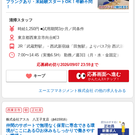
ブランクあり・未経験スタートOK！年齢不問
！
メ
清掃スタッフ
未
ラ
時給1,250円 ■試用期間3か月／同条件
ア
東京都西東京市向台町3
JR「武蔵野駅」・西武新宿線「田無駅」よりバス7分 西武新宿線
7:00〜14:45（実働6.5H） 勤務／週3日（月・水・金固定）
応募締め切り2026/09/07 23:59まで
応募画面へ進む
キープ
かんたん3ステップ！
エーエフマネジメント株式会社
の他の求人をみる
西東京市
朝
正社員
株式会社アスカ 八王子支店（jb615916）
仲間のサポートで無理なく保育に専念できる環
境がここにある◎お休みもしっかりで働きやす