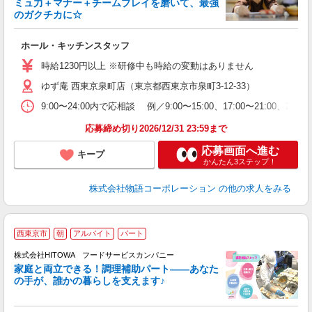
ミュ力＋マナー＋チームプレイを磨いて、最強
のガクチカに☆
す
ホール・キッチンスタッフ
入
活
時給1230円以上 ※研修中も時給の変動はありません
O
ゆず庵 西東京泉町店（東京都西東京市泉町3-12-33）
務
企
9:00〜24:00内で応相談 例／9:00〜15:00、17:00〜
ま
応募締め切り2026/12/31 23:59まで
応募画面へ進む
キープ
かんたん3ステップ！
株式会社物語コーポレーション
の他の求人をみる
西東京市
朝
アルバイト
パート
調
株式会社HITOWA フードサービスカンパニー
家庭と両立できる！調理補助パート――あなた
の手が、誰かの暮らしを支えます♪
し