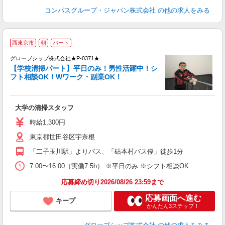
コンパスグループ・ジャパン株式会社
の他の求人をみる
西東京市
朝
パート
グローブシップ株式会社★P-0371★
【学校清掃パート】平日のみ！男性活躍中！シ
フト相談OK！Wワーク・副業OK！
ン
未
歴
大学の清掃スタッフ
躍
ム
時給1,300円
保
東京都世田谷区宇奈根
「二子玉川駅」よりバス、「砧本村バス停」徒歩1分
7:00〜16:00（実働7.5h） ※平日のみ ※シフト相談OK
応募締め切り2026/08/26 23:59まで
応募画面へ進む
キープ
かんたん3ステップ！