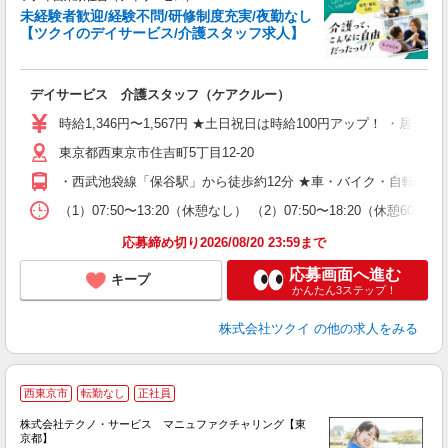
未経験者歓迎/経験不問/研修制度充実/夜勤なし
【ツクイのデイサービス/介護スタッフ求人】
各
デイサービス 介護スタッフ（ケアクルー）
入
り
時給1,346円〜1,567円 ★土日祝日は時給100円アップ！ ・居
リ
東京都西東京市住吉町5丁目12-20
ー
O
・西武池袋線「保谷駅」から徒歩約12分 ★車・バイク・自転車通
な
（1）07:50〜13:20（休憩なし） （2）07:50〜18:20（
髪
応募締め切り2026/08/20 23:59まで
応募画面へ進む
キープ
かんたん3ステップ！
株式会社ツクイ
の他の求人をみる
西東京市
転勤なし
正社員
株式会社テクノ・サービス マニュファクチャリング【東
京都】