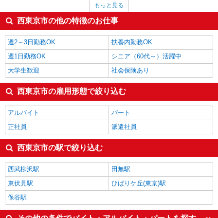
もっと見る
栄養士・管理栄養士
1,600円
イベント・キャンペーン
1,600円
西東京市の他の特徴のお仕事
介護職・ヘルパー
1,575円
一般・営業事務
1,567円
週2～3日勤務OK
扶養内勤務OK
西東京市の他の職種の平均時給を見る
週1日勤務OK
シニア（60代～）活躍中
大学生歓迎
社会保険あり
西東京市の雇用形態で絞り込む
アルバイト
パート
正社員
派遣社員
西東京市の駅で絞り込む
西武柳沢駅
田無駅
東伏見駅
ひばりケ丘(東京)駅
保谷駅