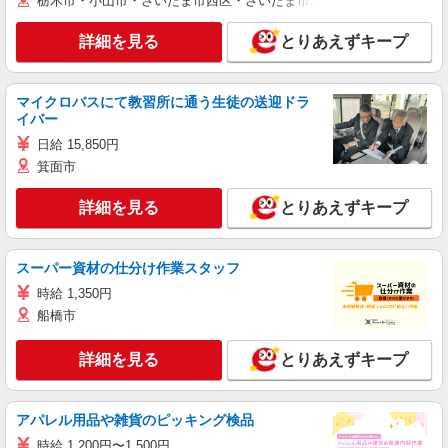
栃木市・小山市・さいたま市西区・さいたま市岩槻区・久喜市・蓮田
詳細を見る
とりあえずキープ
マイクロバスにて教習所に通う生徒の送迎ドラ
イバー
日給 15,850円
箕面市
詳細を見る
とりあえずキープ
スーパー資材の仕分け作業スタッフ
時給 1,350円
船橋市
詳細を見る
とりあえずキープ
アパレル用品や雑貨のピッキング検品
時給 1,200円〜1,500円