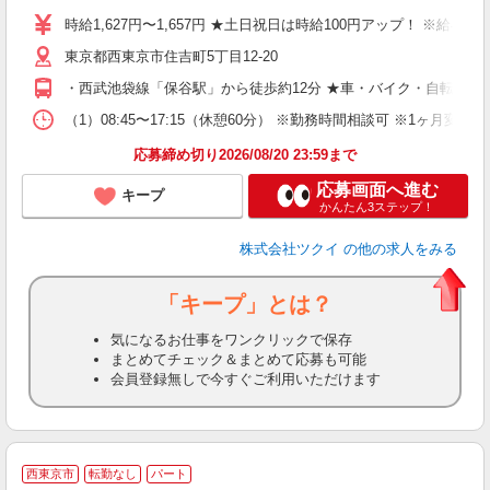
り
時給1,627円〜1,657円 ★土日祝日は時給100円アップ！ ※給
リ
東京都西東京市住吉町5丁目12-20
ー
O
・西武池袋線「保谷駅」から徒歩約12分 ★車・バイク・自転車通
な
（1）08:45〜17:15（休憩60分） ※勤務時間相談可 ※1ヶ月変
髪
応募締め切り2026/08/20 23:59まで
応募画面へ進む
キープ
かんたん3ステップ！
株式会社ツクイ
の他の求人をみる
「キープ」とは？
気になるお仕事をワンクリックで保存
まとめてチェック＆まとめて応募も可能
会員登録無しで今すぐご利用いただけます
西東京市
転勤なし
パート