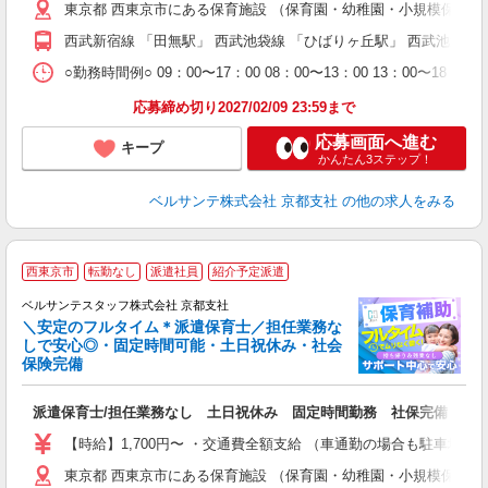
東京都 西東京市にある保育施設 （保育園・幼稚園・小規模保育
通
西武新宿線 「田無駅」 西武池袋線 「ひばりヶ丘駅」 西武池袋線
研
○勤務時間例○ 09：00〜17：00 08：00〜13：00 13
応募締め切り2027/02/09 23:59まで
応募画面へ進む
キープ
かんたん3ステップ！
ベルサンテ株式会社 京都支社
の他の求人をみる
西東京市
転勤なし
派遣社員
紹介予定派遣
ベルサンテスタッフ株式会社 京都支社
＼安定のフルタイム＊派遣保育士／担任業務な
しで安心◎・固定時間可能・土日祝休み・社会
保険完備
人
派遣保育士/担任業務なし 土日祝休み 固定時間勤務 社保完備
入
卒
【時給】1,700円〜 ・交通費全額支給 （車通勤の場合も駐車場
ク
東京都 西東京市にある保育施設 （保育園・幼稚園・小規模保育
0