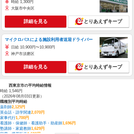
時給 1,300円
大阪市中央区
詳細を見る
とりあえずキープ
マイクロバスによる施設利用者送迎ドライバー
日給 10,900円〜10,900円
神戸市須磨区
詳細を見る
とりあえずキープ
西東京市の平均時給情報
時給 1,546円
（2026年08月03日更新）
職種別平均時給
薬剤師
2,125円
英会話・語学関連
2,070円
家事代行
1,700円
看護師・保健師・看護助手・助産師
1,696円
塾講師・家庭教師
1,629円
家電・携帯販売
1,620円