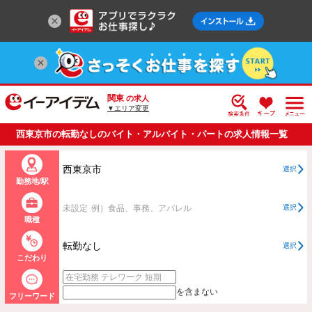
関東
の求人
▼エリア変更
西東京市の転勤なしのバイト・アルバイト・パートの求人情報一覧
西東京市
選択
勤務地/駅
未設定
例）食品、事務、アパレル
選択
職種
転勤なし
選択
こだわり
を含まない
フリーワード