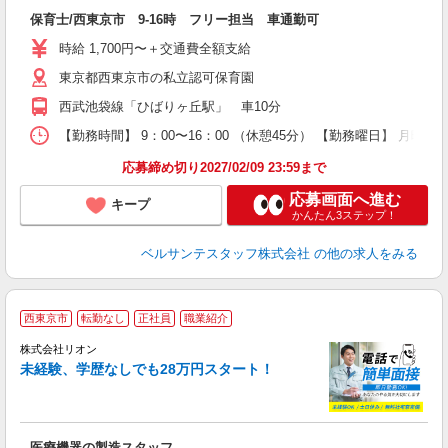
入
保育士/西東京市 9-16時 フリー担当 車通勤可
卒
ク
時給 1,700円〜＋交通費全額支給
0
東京都西東京市の私立認可保育園
フ
副
西武池袋線「ひばりヶ丘駅」 車10分
率
【勤務時間】 9：00〜16：00 （休憩45分） 【勤務曜日】 月曜日
応募締め切り2027/02/09 23:59まで
応募画面へ進む
キープ
かんたん3ステップ！
ベルサンテスタッフ株式会社
の他の求人をみる
西東京市
転勤なし
正社員
職業紹介
株式会社リオン
未経験、学歴なしでも28万円スタート！
家
社
医療機器の製造スタッフ