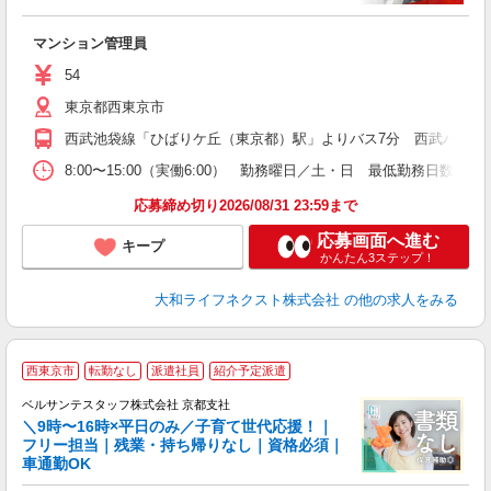
い
入
マンション管理員
躍
エ
54
東京都西東京市
ほ
与
西武池袋線「ひばりケ丘（東京都）駅」よりバス7分 西武バス 都
8:00〜15:00（実働6:00） 勤務曜日／土・日 最低勤務
応募締め切り2026/08/31 23:59まで
応募画面へ進む
キープ
かんたん3ステップ！
大和ライフネクスト株式会社
の他の求人をみる
西東京市
転勤なし
派遣社員
紹介予定派遣
て
ベルサンテスタッフ株式会社 京都支社
＼9時〜16時×平日のみ／子育て世代応援！｜
フリー担当｜残業・持ち帰りなし｜資格必須｜
車通勤OK
相