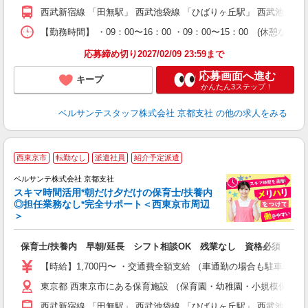
フ
西武新宿線 「田無駅」 西武池袋線 「ひばりヶ丘駅」 西武池袋線
副
【勤務時間】 ・09：00〜16：00 ・09：00〜15：00
率
応募締め切り2027/02/09 23:59まで
応募画面へ進む
キープ
かんたん3ステップ！
ベルサンテスタッフ株式会社 京都支社
の他の求人をみる
西東京市
転勤なし
派遣社員
紹介予定派遣
迎
ベルサンテ株式会社 京都支社
部
スキマ時間活用*朝だけ夕だけの保育士/扶養内
1
◎担任業務なし*完全サポート＜西東京市周辺
ン
＞
す
入
保育士/扶養内 早朝/延長 シフト相談OK 残業なし 資格必須
活
～
【時給】1,700円〜 ・交通費全額支給 （車通勤の場合も駐車場
あ
東京都 西東京市にある保育施設 （保育園・幼稚園・小規模保育
通
西武新宿線 「田無駅」 西武池袋線 「ひばりヶ丘駅」 西武池袋線