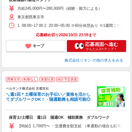
入
場
月給245,000円〜280,000円（経験・能力による）
タ
東京都西東京市
額
業
1. 08:00~17:00 2. 20:00~05:00 ※60分休憩あり ※1週間ごとの2
あ
応募締め切り2026/10/31 23:59まで
応募画面へ進む
キープ
かんたん3ステップ！
株式会社リオン
の他の求人をみる
西東京市
転勤なし
派遣社員
紹介予定派遣
ベルサンテ株式会社 京都支社
メ
＼週1回＊土曜保育のお手伝い／資格を活かし
てダブルワークOK！・隔週勤務も相談可能◎
入
保育士/土曜日 週1日 隔週OK 補助業務 ダブルワーク
活
～
【時給】1,700円〜 ・交通費全額支給 （車通勤の場合も駐車場
あ