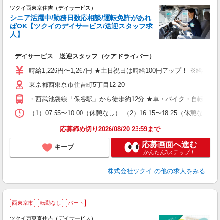
ツクイ西東京住吉（デイサービス）
シニア活躍中/勤務日数応相談/運転免許があれ
ばOK【ツクイのデイサービス/送迎スタッフ求
人】
各
デイサービス 送迎スタッフ（ケアドライバー）
入
り
時給1,226円〜1,267円 ★土日祝日は時給100円アップ！ ※給
リ
東京都西東京市住吉町5丁目12-20
ー
O
・西武池袋線「保谷駅」から徒歩約12分 ★車・バイク・自転車通
な
（1）07:55〜10:00（休憩なし） （2）16:15〜18:25
髪
応募締め切り2026/08/20 23:59まで
応募画面へ進む
キープ
かんたん3ステップ！
株式会社ツクイ
の他の求人をみる
西東京市
転勤なし
パート
ツクイ西東京住吉（デイサービス）