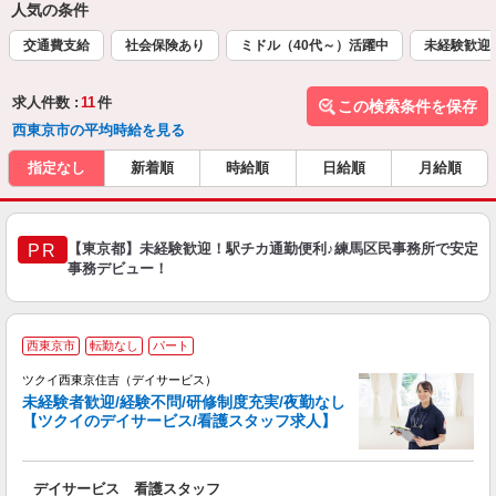
人気の条件
交通費支給
社会保険あり
ミドル（40代～）活躍中
未経験歓迎
求人件数 :
11
件
この検索条件を保存
西東京市の平均時給を見る
指定なし
新着順
時給順
日給順
月給順
【東京都】未経験歓迎！駅チカ通勤便利♪練馬区民事務所で安定
PR
事務デビュー！
西東京市
転勤なし
パート
ツクイ西東京住吉（デイサービス）
未経験者歓迎/経験不問/研修制度充実/夜勤なし
【ツクイのデイサービス/看護スタッフ求人】
各
デイサービス 看護スタッフ
入