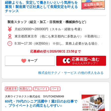
経験よりも、安定して働きたいという気持ちを
重視！製造業で正社員として長期安定を叶える
チャンス
く
入
製造スタッフ（組立・加工・目視検査・機械操作など）
未
あ
月給230000〜280000円（スキル・経験を考慮）
遣
東京都西東京市 （他にも東京都内に多数あり） ※勤務地はご希望
8:30〜17:30（休憩60分） ※但し、業務上必要がある場合
応募締め切り2026/08/31 23:59まで
応募画面へ進む
キープ
かんたん3ステップ！
株式会社テクノ・サービス
の他の求人をみる
西東京市
転勤なし
アルバイト
パート
大和ライフネクスト株式会社 SYUTOKEN8049
60代・70代のシニア活躍中！週2日のお仕事で
、プライベートとの両立もしやすい♪