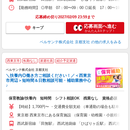
研
【勤務時間】 ◎早朝 07：00〜09：00 ◎延長 17：00〜
応募締め切り2027/02/09 23:59まで
応募画面へ進む
キープ
かんたん3ステップ！
ベルサンテ株式会社 京都支社
の他の求人をみる
西東京市
転勤なし
派遣社員
紹介予定派遣
迎
ベルサンテ株式会社 京都支社
部
＼扶養内◎働き方ご相談ください！／＜西東京
市周辺＞短時間＆日数相談可能・補助業務中心
♪
い
保育教諭/扶養内 短時間 シフト相談OK 残業なし 資格必須
入
活
【時給】1,700円〜 ・交通費全額支給 （車通勤の場合も駐車場
～
東京都 西東京市にある保育施設 （保育園・幼稚園・小規模保育
あ
通
西武新宿線 「田無駅」 西武池袋線 「ひばりヶ丘駅」 西武池袋線