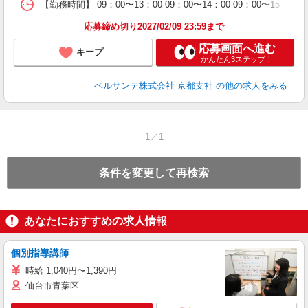
研
【勤務時間】 09：00〜13：00 09：00〜14：00 09
応募締め切り2027/02/09 23:59まで
応募画面へ進む
キープ
かんたん3ステップ！
ベルサンテ株式会社 京都支社
の他の求人をみる
1／1
条件を変更して再検索
あなたにおすすめの求人情報
個別指導講師
時給 1,040円〜1,390円
仙台市青葉区