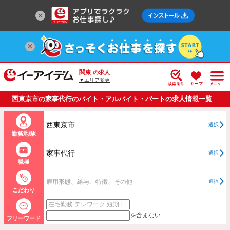
関東
の求人
▼エリア変更
西東京市の家事代行のバイト・アルバイト・パートの求人情報一覧
西東京市
選択
勤務地/駅
家事代行
選択
職種
雇用形態、給与、特徴、その他
選択
こだわり
を含まない
フリーワード