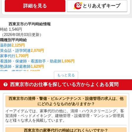
詳細を見る
とりあえずキープ
西東京市の平均時給情報
時給 1,546円
（2026年08月03日更新）
職種別平均時給
薬剤師
2,125円
英会話・語学関連
2,070円
家事代行
1,700円
看護師・保健師・看護助手・助産師
1,696円
塾講師・家庭教師
1,629円
家電・携帯販売
1,620円
もっと見る
栄養士・管理栄養士
1,600円
イベント・キャンペーン
1,600円
西東京市のお仕事を探している方からよくある質問
介護職・ヘルパー
1,575円
一般・営業事務
1,567円
西東京市の他の職種の平均時給を見る
西東京市の清掃・警備・ビルメンテナンス・設備管理の求人は、他
にどのようなものがありますか？
イーアイデムでは、家事代行の他に、清掃・ハウスクリーニング、客
室清掃・ベッドメイキング、建物管理・設備管理・マンション管理員
など様々な求人を掲載しています。
西東京市の家事代行の時給はどれくらいですか？