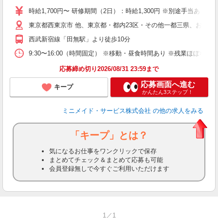
ミ
時給1,700円〜 研修期間（2日）：時給1,300円 ※別途手当あり
勤
東京都西東京市 他、東京都・都内23区・その他一都三県、お住ま
み
西武新宿線「田無駅」より徒歩10分
取
9:30〜16:00（時間固定） ※移動・昼食時間あり ※残業ほぼ
応募締め切り2026/08/31 23:59まで
応募画面へ進む
キープ
かんたん3ステップ！
ミニメイド・サービス株式会社
の他の求人をみる
「キープ」とは？
気になるお仕事をワンクリックで保存
まとめてチェック＆まとめて応募も可能
会員登録無しで今すぐご利用いただけます
1／1