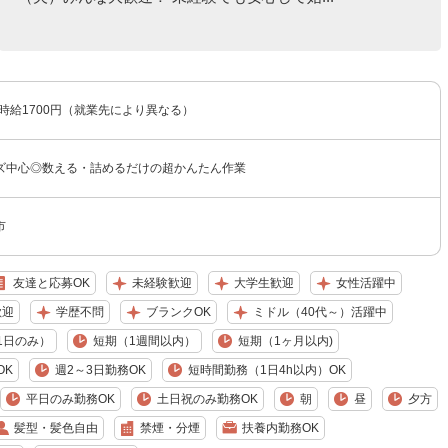
〜時給1700円（就業先により異なる）
ズ中心◎数える・詰めるだけの超かんたん作業
市
友達と応募OK
未経験歓迎
大学生歓迎
女性活躍中
歓迎
学歴不問
ブランクOK
ミドル（40代～）活躍中
1日のみ）
短期（1週間以内）
短期（1ヶ月以内)
OK
週2～3日勤務OK
短時間勤務（1日4h以内）OK
平日のみ勤務OK
土日祝のみ勤務OK
朝
昼
夕方
髪型・髪色自由
禁煙・分煙
扶養内勤務OK