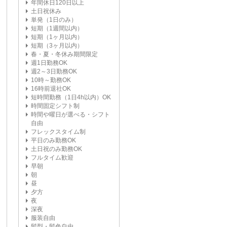
年間休日120日以上
土日祝休み
単発（1日のみ）
短期（1週間以内）
短期（1ヶ月以内）
短期（3ヶ月以内）
春・夏・冬休み期間限定
週1日勤務OK
週2～3日勤務OK
10時～勤務OK
16時前退社OK
短時間勤務（1日4h以内）OK
時間固定シフト制
時間や曜日が選べる・シフト
自由
フレックスタイム制
平日のみ勤務OK
土日祝のみ勤務OK
フルタイム歓迎
早朝
朝
昼
夕方
夜
深夜
服装自由
髪型・髪色自由