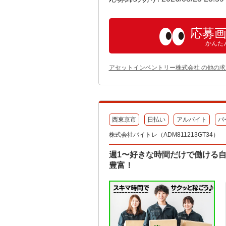
応募
かんた
アセットインベントリー株式会社 の他の求
西東京市
日払い
アルバイト
パ
株式会社バイトレ（ADM811213GT34）
週1〜好きな時間だけで働ける
豊富！