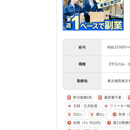
給与
時給1576円
職種
【平日のみ・
勤務地
東京都西東京
即日勤務OK
履歴書不要
主婦・主夫歓迎
フリーター
日払い
週払い
単発（
短期（3ヶ月以内)
週1日勤務