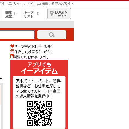
質問
サイトマップ
掲載ご希望のお客様へ
閲覧
キープ
0
0
履歴
リスト
ログイン
キープ中のお仕事（0件）
保存した検索条件（
0
件）
閲覧したお仕事（0件）
件