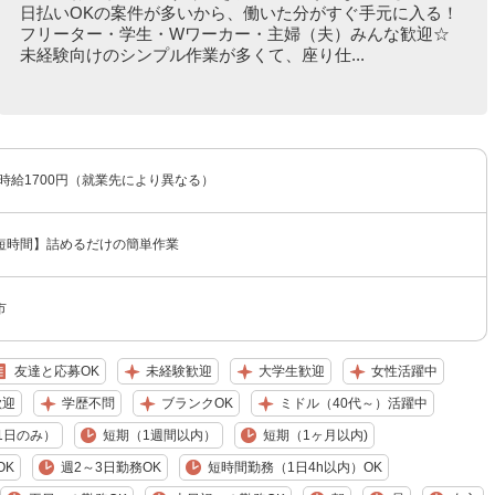
日払いOKの案件が多いから、働いた分がすぐ手元に入る！
フリーター・学生・Wワーカー・主婦（夫）みんな歓迎☆
未経験向けのシンプル作業が多くて、座り仕...
〜時給1700円（就業先により異なる）
短時間】詰めるだけの簡単作業
市
友達と応募OK
未経験歓迎
大学生歓迎
女性活躍中
歓迎
学歴不問
ブランクOK
ミドル（40代～）活躍中
1日のみ）
短期（1週間以内）
短期（1ヶ月以内)
OK
週2～3日勤務OK
短時間勤務（1日4h以内）OK