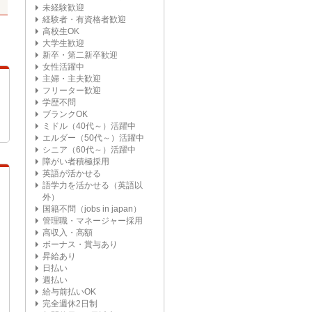
未経験歓迎
経験者・有資格者歓迎
高校生OK
大学生歓迎
新卒・第二新卒歓迎
女性活躍中
主婦・主夫歓迎
フリーター歓迎
学歴不問
ブランクOK
ミドル（40代～）活躍中
エルダー（50代～）活躍中
シニア（60代～）活躍中
障がい者積極採用
英語が活かせる
語学力を活かせる（英語以
外）
国籍不問（jobs in japan）
管理職・マネージャー採用
高収入・高額
ボーナス・賞与あり
昇給あり
日払い
週払い
給与前払いOK
完全週休2日制