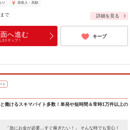
あり
高収入・高額
9 まで
詳細を見る
画面へ進む
キープ
ん3ステップ！
ート
ッと働けるスキマバイト多数！単発や短時間＆常時1万件以上の
「急にお金が必要…すぐ稼ぎたい！」 そんな時でも安心！