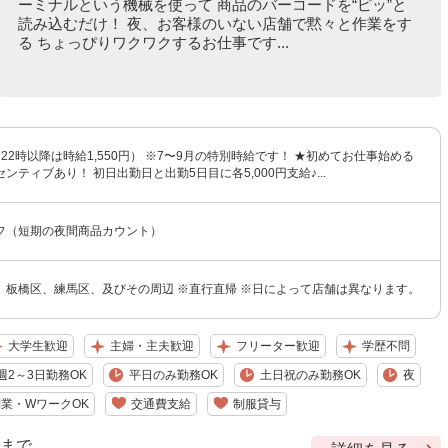
ーミナルという機械を使って 商品のバーコードを“ピッ”と
読み込むだけ！ 夜、お客様のいない店舗で黙々と作業をす
る ちょっぴりワクワクするお仕事です...
円（22時以降は時給1,550円） ※7〜9月の特別時給です！ ★初めてお仕事始める
ンティブあり！ 初日出勤日と出勤5日目に各5,000円支給♪...
フ（短期の夜間商品カウント）
、板橋区、練馬区、及びその周辺 ※直行直帰 ※日によって店舗は異なります。
大学生歓迎
主婦・主夫歓迎
フリーター歓迎
学歴不問
週2～3日勤務OK
平日のみ勤務OK
土日祝のみ勤務OK
夜
業・WワークOK
交通費支給
制服貸与
9 まで