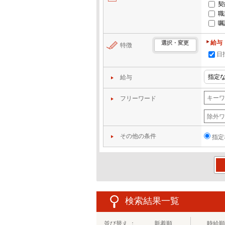
契
職
嘱
給与
選択・変更
特徴
日
給与
フリーワード
その他の条件
指定
この
検索結果一覧
並び替え ：
新着順
時給順