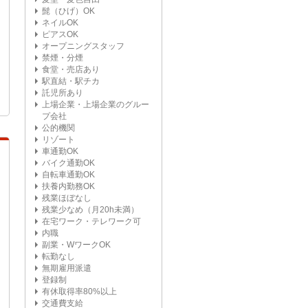
髭（ひげ）OK
ネイルOK
ピアスOK
オープニングスタッフ
禁煙・分煙
食堂・売店あり
駅直結・駅チカ
託児所あり
上場企業・上場企業のグルー
プ会社
公的機関
リゾート
車通勤OK
バイク通勤OK
自転車通勤OK
扶養内勤務OK
残業ほぼなし
残業少なめ（月20h未満）
在宅ワーク・テレワーク可
内職
副業・WワークOK
転勤なし
無期雇用派遣
登録制
有休取得率80%以上
交通費支給