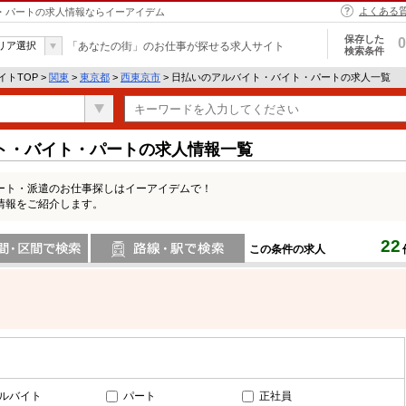
よくある
ト・パートの求人情報ならイーアイデム
保存した
0
リア選択
「あなたの街」のお仕事が探せる求人サイト
検索条件
トTOP >
関東
>
東京都
>
西東京市
> 日払いのアルバイト・バイト・パートの求人一覧
ト・バイト・パートの求人情報一覧
ート・派遣のお仕事探しはイーアイデムで！
情報をご紹介します。
22
この条件の求人
間で検索
路線・駅・駅で検索
ルバイト
パート
正社員