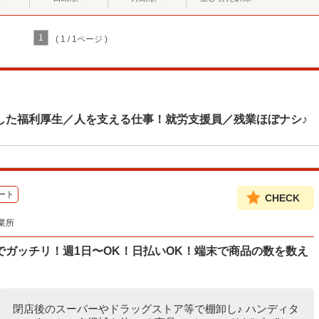
1
( 1 / 1ページ )
した福利厚生／人を支える仕事！就労支援員／残業ほぼナシ♪
ート
CHECK
業所
ガッチリ！週1日〜OK！日払いOK！端末で商品の数を数え
閉店後のスーパーやドラッグストア等で棚卸し♪ ハンディタ