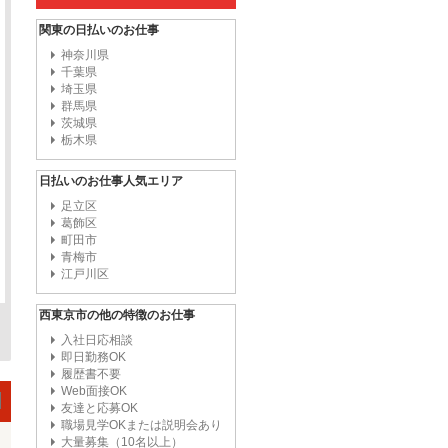
関東の日払いのお仕事
神奈川県
千葉県
埼玉県
群馬県
茨城県
栃木県
日払いのお仕事人気エリア
足立区
葛飾区
町田市
青梅市
江戸川区
西東京市の他の特徴のお仕事
入社日応相談
即日勤務OK
履歴書不要
Web面接OK
友達と応募OK
職場見学OKまたは説明会あり
大量募集（10名以上）