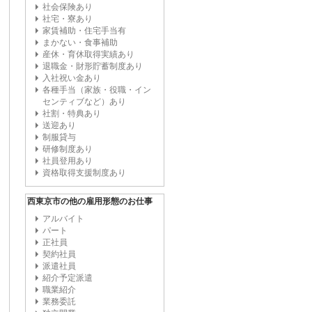
社会保険あり
社宅・寮あり
家賃補助・住宅手当有
まかない・食事補助
産休・育休取得実績あり
退職金・財形貯蓄制度あり
入社祝い金あり
各種手当（家族・役職・イン
センティブなど）あり
社割・特典あり
送迎あり
制服貸与
研修制度あり
社員登用あり
資格取得支援制度あり
西東京市の他の雇用形態のお仕事
アルバイト
パート
正社員
契約社員
派遣社員
紹介予定派遣
職業紹介
業務委託