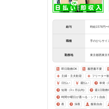
給与
時給1576円
職種
手のひらサイ
勤務地
東京都西東京
即日勤務OK
履歴書不要
主婦・主夫歓迎
フリーター
日払い
週払い
単発（
短期（3ヶ月以内)
週1日勤務
時間や曜日が選べる・シフト自由
夜
深夜
服装自由