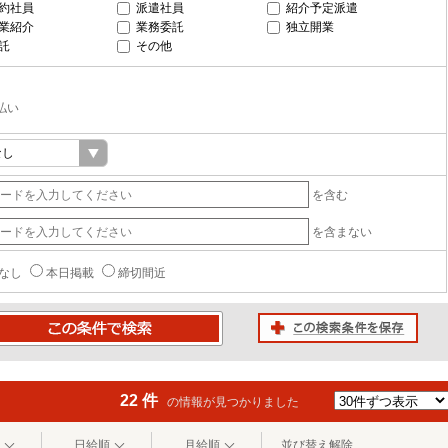
約社員
派遣社員
紹介予定派遣
業紹介
業務委託
独立開業
託
その他
払い
を含む
を含まない
なし
本日掲載
締切間近
この検索条件を保存
条件で検索
22 件
の情報が見つかりました
日給順
月給順
並び替え解除