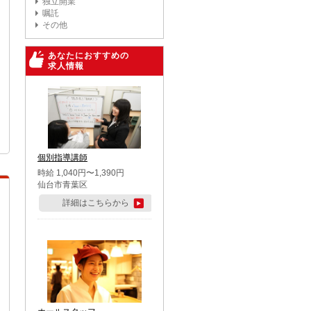
独立開業
嘱託
その他
あなたにおすすめの
求人情報
個別指導講師
時給 1,040円〜1,390円
仙台市青葉区
詳細はこちらから