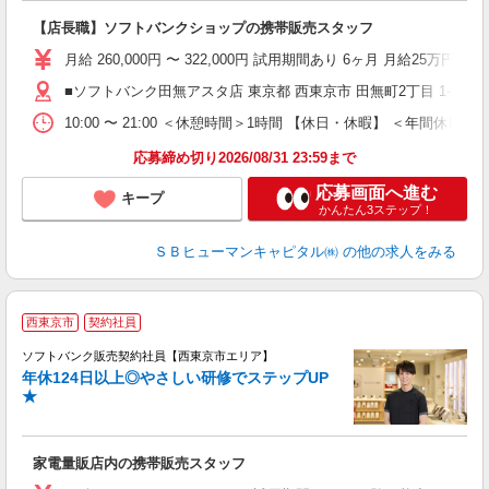
【店長職】ソフトバンクショップの携帯販売スタッフ
月給 260,000円 〜 322,000円 試用期間あり 6ヶ月 月給25万円以
■ソフトバンク田無アスタ店 東京都 西東京市 田無町2丁目 1‐1
10:00 〜 21:00 ＜休憩時間＞1時間 【休日・休暇】 ＜
応募締め切り2026/08/31 23:59まで
応募画面へ進む
キープ
かんたん3ステップ！
ＳＢヒューマンキャピタル㈱
の他の求人をみる
西東京市
契約社員
ソフトバンク販売契約社員【西東京市エリア】
年休124日以上◎やさしい研修でステップUP
で
★
ボ
ン
家電量販店内の携帯販売スタッフ