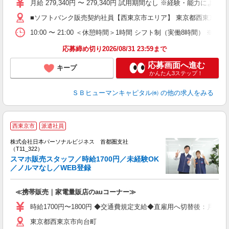
月給 279,340円 〜 279,340円 試用期間なし ※経験・能力による 
■ソフトバンク販売契約社員【西東京市エリア】 東京都西東京市
10:00 〜 21:00 ＜休憩時間＞1時間 シフト制（実働8時間） 
応募締め切り2026/08/31 23:59まで
応募画面へ進む
キープ
かんたん3ステップ！
ＳＢヒューマンキャピタル㈱
の他の求人をみる
西東京市
派遣社員
す
株式会社日本パーソナルビジネス 首都圏支社
0
（T11_322）
スマホ販売スタッフ／時給1700円／未経験OK
／ノルマなし／WEB登録
場
≪携帯販売｜家電量販店のauコーナー≫
時給1700円〜1800円 ◆交通費規定支給◆直雇用へ切替後：月給286
東京都西東京市向台町