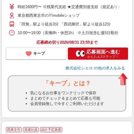
ー
時給1600円〜 ※残業代支給 ★交通費別途支給（規定あり） ゜+゜
自
東京都西東京市のY!mobileショップ
ン
「田無」駅より徒歩3分 「西武柳沢」駅より徒歩12分
10:00〜19:00（実働8h・休憩1h） ※土日祝含む週5日勤務
応募締め切り2026/08/31 23:59まで
応募画面へ進む
キープ
かんたん3ステップ！
株式会社シエロ
の他の求人をみる
「キープ」とは？
気になるお仕事をワンクリックで保存
まとめてチェック＆まとめて応募も可能
会員登録無しで今すぐご利用いただけます
★
西東京市
派遣社員
紹介予定派遣
♪