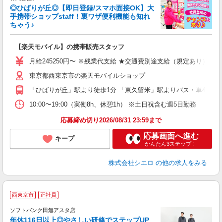
◎ひばりが丘◎【即日登録/スマホ面接OK】大
手携帯ショップstaff！裏ワザ便利機能も知れ
ちゃう♪
理
【楽天モバイル】の携帯販売スタッフ
即
月給245250円〜 ※残業代支給 ★交通費別途支給（規定あり） ゜
あ
東京都西東京市の楽天モバイルショップ
通
「ひばりが丘」駅より徒歩1分 「東久留米」駅よりバス・車4分
あ
10:00〜19:00（実働8h、休憩1h） ※土日祝含む週5日勤務
応募締め切り2026/08/31 23:59まで
応募画面へ進む
キープ
かんたん3ステップ！
株式会社シエロ
の他の求人をみる
西東京市
正社員
ば
ソフトバンク田無アスタ店
年休116日以上◎やさしい研修でステップUP