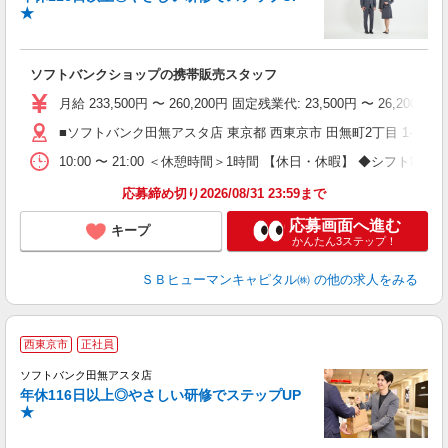
★
ソフトバンクショップの携帯販売スタッフ
月給 233,500円 〜 260,200円 固定残業代: 23,500円 〜 26
■ソフトバンク田無アスタ店 東京都 西東京市 田無町2丁目 1‐1
10:00 〜 21:00 ＜休憩時間＞1時間 【休日・休暇】 ◆
応募締め切り2026/08/31 23:59まで
応募画面へ進む
キープ
かんたん3ステップ！
ＳＢヒューマンキャピタル㈱
の他の求人をみる
西東京市
正社員
ば
ソフトバンク田無アスタ店
年休116日以上◎やさしい研修でステップUP
★