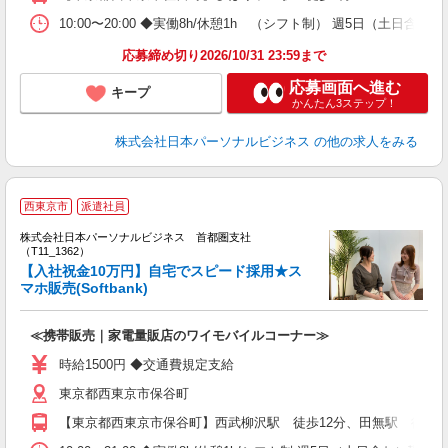
10:00〜20:00 ◆実働8h/休憩1h （シフト制） 週5日（土
応募締め切り2026/10/31 23:59まで
応募画面へ進む
キープ
かんたん3ステップ！
株式会社日本パーソナルビジネス
の他の求人をみる
西東京市
派遣社員
◆
株式会社日本パーソナルビジネス 首都圏支社
（T11_1362）
【入社祝金10万円】自宅でスピード採用★ス
マホ販売(Softbank)
れ
≪携帯販売｜家電量販店のワイモバイルコーナー≫
時給1500円 ◆交通費規定支給
東京都西東京市保谷町
【東京都西東京市保谷町】西武柳沢駅 徒歩12分、田無駅 徒歩1