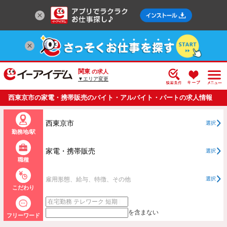
関東
の求人
▼エリア変更
西東京市の家電・携帯販売のバイト・アルバイト・パートの求人情報
一覧
西東京市
選択
勤務地/駅
家電・携帯販売
選択
職種
雇用形態、給与、特徴、その他
選択
こだわり
を含まない
フリーワード