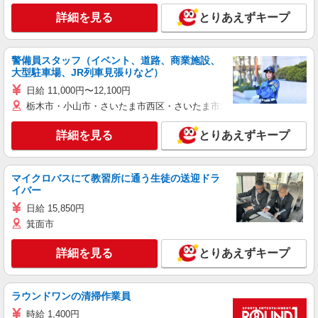
詳細を見る
とりあえずキープ
警備員スタッフ（イベント、道路、商業施設、
大型駐車場、JR列車見張りなど）
日給 11,000円〜12,100円
栃木市・小山市・さいたま市西区・さいたま市岩槻区・久喜市・蓮田
詳細を見る
とりあえずキープ
マイクロバスにて教習所に通う生徒の送迎ドラ
イバー
日給 15,850円
箕面市
詳細を見る
とりあえずキープ
ラウンドワンの清掃作業員
時給 1,400円