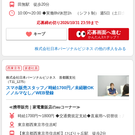
田無駅 徒歩20分
10:00〜20:00 ◆実働8h/休憩1h （シフト制） 週5日（土
応募締め切り2026/10/31 23:59まで
応募画面へ進む
キープ
かんたん3ステップ！
株式会社日本パーソナルビジネス
の他の求人をみる
西東京市
派遣社員
す
株式会社日本パーソナルビジネス 首都圏支社
0
（T11_1275）
スマホ販売スタッフ／時給1700円／未経験OK
／ノルマなし／WEB登録
場
≪携帯販売｜家電量販店のauコーナー≫
時給1700円〜1800円 ◆交通費規定支給◆直雇用へ切替後：月給286
東京都西東京市住吉町
【東京都西東京市住吉町】ひばりヶ丘駅 徒歩2分