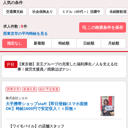
人気の条件
交通費支給
社会保険あり
ミドル（40代～）活躍中
未経験歓迎
求人件数 :
9
件
この検索条件を保存
西東京市の平均時給を見る
指定なし
新着順
時給順
日給順
月給順
【東京都】京王グループの充実した福利厚生／人を支える仕
PR
事！就労支援員／残業ほぼナシ♪
★
西東京市
派遣社員
紹介予定派遣
♪
株式会社シエロ
大手携帯ショップstaff【即日登録/スマホ面接
OK】時給1600円で安定収入！＜田無＞
務
即
【ワイモバイル】の店舗スタッフ
躍