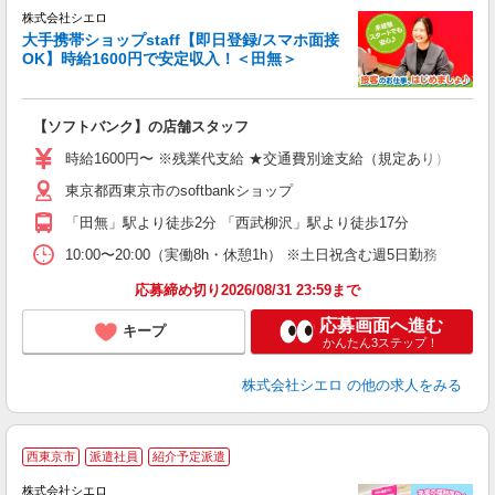
株式会社シエロ
大手携帯ショップstaff【即日登録/スマホ面接
OK】時給1600円で安定収入！＜田無＞
務
即
【ソフトバンク】の店舗スタッフ
躍
ー
時給1600円〜 ※残業代支給 ★交通費別途支給（規定あり） ゜+゜
自
東京都西東京市のsoftbankショップ
ン
「田無」駅より徒歩2分 「西武柳沢」駅より徒歩17分
10:00〜20:00（実働8h・休憩1h） ※土日祝含む週5日勤務
応募締め切り2026/08/31 23:59まで
応募画面へ進む
キープ
かんたん3ステップ！
株式会社シエロ
の他の求人をみる
★
西東京市
派遣社員
紹介予定派遣
♪
株式会社シエロ