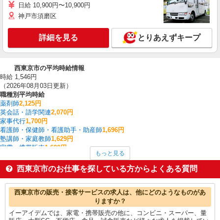
日給 10,900円〜10,900円
神戸市須磨区
詳細を見る
とりあえずキープ
西東京市の平均時給情報
時給 1,546円
（2026年08月03日更新）
職種別平均時給
薬剤師
2,125円
英会話・語学関連
2,070円
家事代行
1,700円
看護師・保健師・看護助手・助産師
1,696円
塾講師・家庭教師
1,629円
家電・携帯販売
1,620円
もっと見る
栄養士・管理栄養士
1,600円
イベント・キャンペーン
1,600円
西東京市のお仕事を探している方からよくある質問
介護職・ヘルパー
1,575円
一般・営業事務
1,567円
西東京市の他の職種の平均時給を見る
西東京市の販売・接客サービスの求人は、他にどのようなものがあ
りますか？
イーアイデムでは、家電・携帯販売の他に、コンビニ・スーパー、量