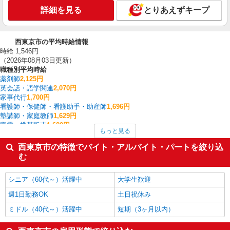
詳細を見る
とりあえずキープ
西東京市の平均時給情報
時給 1,546円
（2026年08月03日更新）
職種別平均時給
薬剤師
2,125円
英会話・語学関連
2,070円
家事代行
1,700円
看護師・保健師・看護助手・助産師
1,696円
塾講師・家庭教師
1,629円
家電・携帯販売
1,620円
もっと見る
栄養士・管理栄養士
1,600円
イベント・キャンペーン
1,600円
西東京市の特徴でバイト・アルバイト・パートを絞り込
介護職・ヘルパー
1,575円
む
一般・営業事務
1,567円
西東京市の他の職種の平均時給を見る
シニア（60代～）活躍中
大学生歓迎
週1日勤務OK
土日祝休み
ミドル（40代～）活躍中
短期（3ヶ月以内）