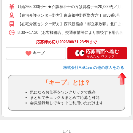
格
月給265,000円〜 ★介護福祉士の方は資格手当20,000円／月 
週
【在宅介護センター野方】東京都中野区野方六丁目53番8号 【在宅
り
【在宅介護センター野方】西武新宿線「都立家政駅」北口より約7分
8:30〜17:30（お客様都合、交通事情等により前後する場合あり）
応募締め切り2026/08/31 23:59まで
応募画面へ進む
キープ
かんたん3ステップ！
株式会社ASCare
の他の求人をみる
「キープ」とは？
気になるお仕事をワンクリックで保存
まとめてチェック＆まとめて応募も可能
会員登録無しで今すぐご利用いただけます
1／1