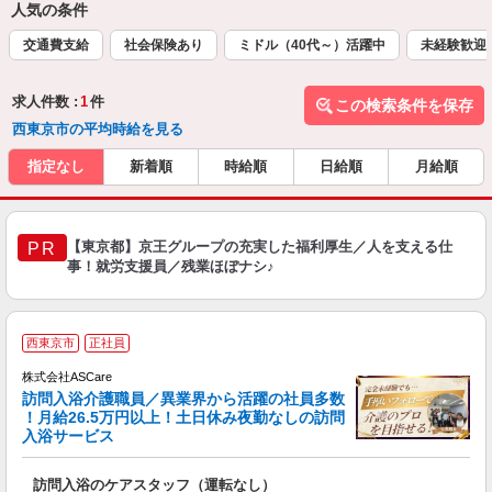
人気の条件
交通費支給
社会保険あり
ミドル（40代～）活躍中
未経験歓迎
求人件数 :
1
件
この検索条件を保存
西東京市の平均時給を見る
指定なし
新着順
時給順
日給順
月給順
【東京都】京王グループの充実した福利厚生／人を支える仕
PR
事！就労支援員／残業ほぼナシ♪
ア
西東京市
正社員
リ
れ
株式会社ASCare
訪問入浴介護職員／異業界から活躍の社員多数
！月給26.5万円以上！土日休み夜勤なしの訪問
業
入浴サービス
ま
訪問入浴のケアスタッフ（運転なし）
入