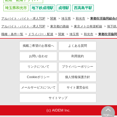
埼玉県和光市
地下鉄成増駅
成増駅
西高島平駅
アルバイト・バイト・求人TOP
関東
埼玉県
和光市
東都生活協同組合
アルバイト・バイト・求人TOP
東京都の路線
東京メトロ有楽町線
地下鉄
職種・条件一覧
ドライバー・配達
関東
埼玉県
和光市
東都生活協同
掲載ご希望のお客様へ
よくある質問
お問い合わせ
利用規約
リンクについて
プライバシーポリシー
Cookieポリシー
個人情報保護方針
メールサービスについて
サイト運営会社
サイトマップ
(c) AIDEM Inc.
TOPへ