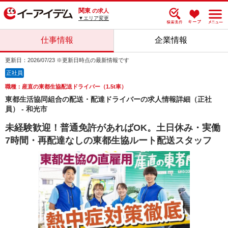
関東
の求人
▼エリア変更
仕事情報
企業情報
更新日：2026/07/23 ※更新日時点の最新情報です
正社員
職種：産直の東都生協配送ドライバー（1.5t車）
東都生活協同組合の配送・配達ドライバーの求人情報詳細（正社
員） - 和光市
未経験歓迎！普通免許があればOK。土日休み・実働
7時間・再配達なしの東都生協ルート配送スタッフ