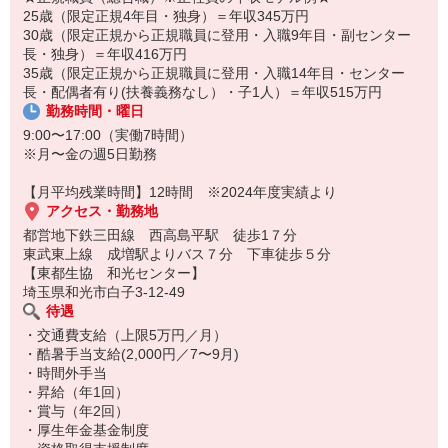
分の成長につながります。
25歳（限定正規4年目・独身）＝年収345万円
30歳（限定正規から正規職員に登用・入職9年目・副センター
入社日につきましてもご希望をお聞かせ下さい
長・独身）＝年収416万円
例）『今の勤務先で賞与が支給されてから、転居に伴って落ち着い
35歳（限定正規から正規職員に登用・入職14年目・センター
てから』など、
長・配偶者有り(扶養義務なし）・子1人）＝年収515万円
柔軟に対応出来ればと考えております。
勤務時間・曜日
9:00〜17:00（実働7時間）
※月〜金の週5日勤務
【月平均残業時間】12時間 ※2024年度実績より
アクセス・勤務地
都営地下鉄三田線 西高島平駅 徒歩1７分
東武東上線 成増駅よりバス７分 下車徒歩５分
【東都生協 和光センター】
埼玉県和光市白子3-12-49
待遇
・交通費支給（上限5万円／月）
・酷暑手当支給(2,000円／7〜9月)
・時間外手当
・昇給（年1回）
・賞与（年2回）
・厚生年金基金制度