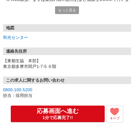
す。
もっと見る
〈3.職場見学〉実際の職場を見学し、トラックの試乗をして頂きま
す。
〈4.最終選考〉対面で面接し、即日採用の合否をお知らせいたしま
す。
地図
和光センター
＜入社後の流れ＞
・新人研修
就業規則説明、東都生協理念、安全運転講習など行います。
連絡先住所
【東都生協 本部】
・配属先センター
東京都多摩市関戸1-7-5 ６階
先輩スタッフに付いて、同乗研修及び引継ぎ開始です。
運転や配送時に業務の流れや組合員様とのコミュニケーションを学
びます。
この求人に関するお問い合わせ
個人差はありますが、目安として4〜5週間程度で独り立ちとなりま
0800-100-5200
す。
担当：採用担当
応募画面へ進む
1分で応募完了!!
キープ