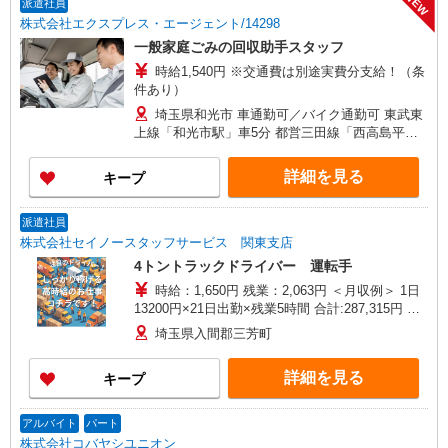
NEW
派遣社員
株式会社エクスプレス・エージェント/14298
一般家庭ごみの回収助手スタッフ
時給1,540円 ※交通費は別途実費分支給！（条
件あり）
埼玉県和光市 車通勤可／バイク通勤可 東武東
上線「和光市駅」車5分 都営三田線「西高島平
駅」車7分
詳細を見る
キープ
派遣社員
株式会社セイノースタッフサービス 関東支店
4トントラックドライバー 運転手
時給：1,650円 残業：2,063円 ＜月収例＞ 1日
13200円×21日出勤×残業5時間 合計:287,315円 ※
交通費は別途支給します！ 〜給料日〜 〇月払い
埼玉県入間郡三芳町
給与日：18日（月末締め） 〇日払い・週払い 勤
務終了のあと、指定銀行振込となります！ ※手数
詳細を見る
キープ
料 165円／1回
アルバイト
パート
株式会社コバヤシユニオン