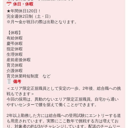
休日・休暇
★年間休日120日！
完全週休2日制（土・日）
※月〜金が祝日の際は出勤となります。
【休暇】
有給休暇
慶弔休暇
指定休暇
生理休暇
産前産後休暇
育児休暇
介護休暇
育児休業時短制度 など
備考
＜エリア限定正規職員として安定の一歩。2年後、総合職への挑
戦もできます＞
今回の採用は、異動のないエリア限定正規職員。自宅から通い
やすいセンターで腰を据えて働くことができます。
2年以上勤務した方には総合職への登用試験にエントリーする道
も用意されています。実際にここ数年で挑戦する方は増えてお
り、対象者の約1/3がチャレンジしています。配送のチームリー