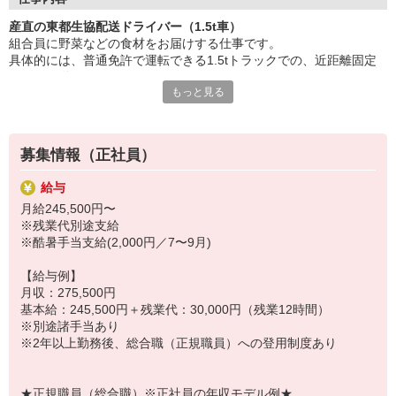
年収515万円
産直の東都生協配送ドライバー（1.5t車）
■働きやすさ◎
組合員に野菜などの食材をお届けする仕事です。
土日休みの完全週休2日制で年間休日は120日
具体的には、普通免許で運転できる1.5tトラックでの、近距離固定
その他豊富な休暇制度あり。
ルート配送となります。
もっと見る
毎週同じルートのため、組合員様と顔見知りになることが多々。
日常会話から新しい商品のご提案まで、コミュニケーションを楽し
気負わず会話を楽しみながら、地域の暮らしを支えていきましょ
みながら働けるのが魅力です。
う！
※再配達なし！留守の場合は「置き配」となります。
募集情報（正社員）
【ある職員の1日の仕事の流れ】
現職の賞与受取後や引越し後など、入社日相談は柔軟に対応しま
9:00〜／朝礼・体操・積込
す♪気軽にご応募ください！
給与
9:40〜／最終確認し、出発準備
月給245,500円〜
9:45〜／安全点検後、出発
※残業代別途支給
10:00〜／配送
※酷暑手当支給(2,000円／7〜9月)
お昼休憩はしっかりとります。
16:00〜／帰着。空のコンテナ、発泡スチロール箱などの片づけ
【給与例】
16:30〜／事務作業。翌日配送する注文書の確認など
月収：275,500円
17:00〜／退勤。後片付けと明日の準備をして報告書を提出し退勤で
基本給：245,500円＋残業代：30,000円（残業12時間）
す
※別途諸手当あり
※2年以上勤務後、総合職（正規職員）への登用制度あり
自信を持って商品のおススメができるように試食学習をおこなった
り、野菜や牛乳などの産地研修へ行ったり、生産者と交流したりと
知識を広げることも可能なお仕事です。「ありがとう」の数だけ自
★正規職員（総合職）※正社員の年収モデル例★