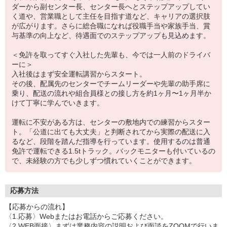
ダーから副センター長、センター長へとステップアップしてい
く道や、営業職として主任を目指す道など、キャリアの選択肢
が広がります。さらに総合職になれば役職手当や家族手当、賞
与基準の向上など、待遇面でのステップアップも見込めます。
＜免許を取ってすぐ入社した先輩も、今では一人前のドライバ
ーに＞
入社後はまず安全運転講習からスタート。
その後、配属先のセンターでチームリーダーや先輩の助手席に
乗り、配送の流れや組合員様との接し方を約1ヶ月〜1ヶ月半か
けて丁寧に学んでいきます。
運転に不安がある方は、センターの敷地内での練習からスター
ト。「公道に出ても大丈夫」と判断されてから実際の配送に入
るなど、段階を踏んだ指導を行っています。使用するのは普通
免許で運転できる1.5tトラック。バックモニターも付いているの
で、未経験の方でも少しずつ慣れていくことができます。
応募方法
【応募からの流れ】
〈1.応募〉Webまたはお電話からご応募ください。
〈2.WEB面接〉まずは業務内容の説明および面談をZOOMで行いま