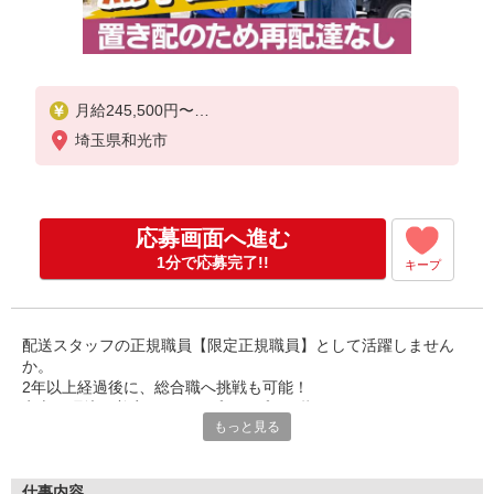
月給245,500円〜
※残業代別途支給
埼玉県和光市
※酷暑手当支給(2,000円／7〜9月)
【給与例】
月収：275,500円
応募画面へ進む
基本給：245,500円＋残業代：30,000円（残業12時
間）
1分で応募完了!!
キープ
※別途諸手当あり
※2年以上勤務後、総合職（正規職員）への登用制度
あり
配送スタッフの正規職員【限定正規職員】として活躍しません
か。
★正規職員（総合職）※正社員の年収モデル例★
2年以上経過後に、総合職へ挑戦も可能！
25歳（限定正規4年目・独身）＝年収345万円
安心の環境で着実にステップアップを目指せます。
30歳（限定正規から正規職員に登用・入職9年目・副
もっと見る
センター長・独身）＝年収416万円
■福利厚生充実！
35歳（限定正規から正規職員に登用・入職14年目・
基本の待遇ほか、補助金制度などが手厚い福利厚生サービス＜れ
センター長・配偶者有り(扶養義務なし）・子1人）＝
いんぼーくらぶ＞を利用可。
仕事内容