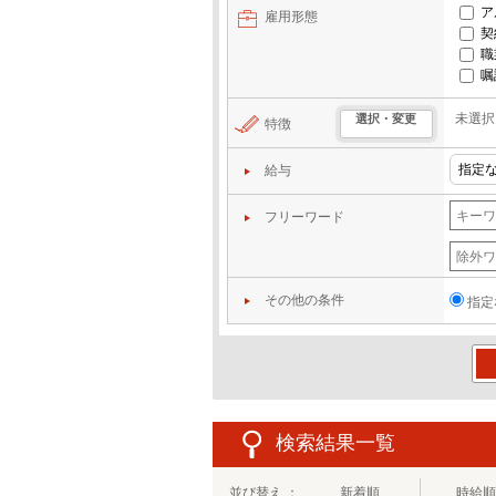
ア
雇用形態
契
職
嘱
未選択
選択・変更
特徴
給与
フリーワード
その他の条件
指定
この
検索結果一覧
並び替え ：
新着順
時給順