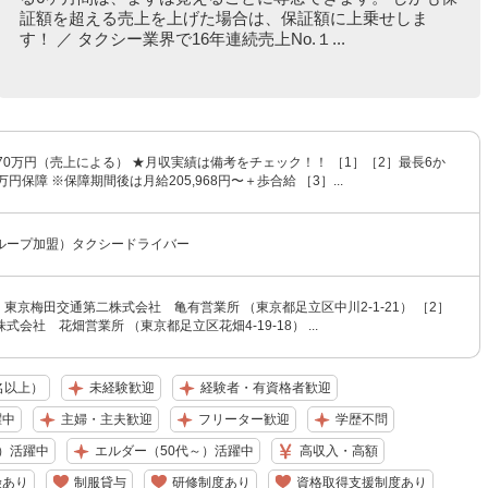
証額を超える売上を上げた場合は、保証額に上乗せしま
す！ ／ タクシー業界で16年連続売上No.１...
70万円（売上による） ★月収実績は備考をチェック！！ ［1］［2］最長6か
円保障 ※保障期間後は月給205,968円〜＋歩合給 ［3］...
ループ加盟）タクシードライバー
］東京梅田交通第二株式会社 亀有営業所 （東京都足立区中川2-1-21） ［2］
会社 花畑営業所 （東京都足立区花畑4-19-18） ...
名以上）
未経験歓迎
経験者・有資格者歓迎
躍中
主婦・主夫歓迎
フリーター歓迎
学歴不問
）活躍中
エルダー（50代～）活躍中
高収入・高額
険あり
制服貸与
研修制度あり
資格取得支援制度あり