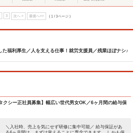
3
次へ >
最後へ>>
( 1 / 3ページ )
した福利厚生／人を支える仕事！就労支援員／残業ほぼナシ♪
タクシー正社員募集】幅広い世代男女OK／6ヶ月間の給与保
＼入社時、売上を気にせず研修に集中可能／ 給与保証があ
る6ヶ月間は、まずは覚えることに専念できます。 しかも保