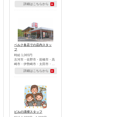
詳細はこちらから
ベルク各店での店内スタッ
フ
時給 1,065円
古河市・佐野市・前橋市・高
崎市・伊勢崎市・太田市・館
林市・藤岡市・大泉町・さい
詳細はこちらから
たま市北区・川越市・熊谷
市・行田市・秩父市・所沢
市・飯能市・東松山市・坂戸
市・鶴ケ島市・千葉市中央
区・市川市・松戸市・習志野
市・柏市・流山市・八千代
市・足立区・江戸川区・八王
子市・町田市
ビルの清掃スタッフ