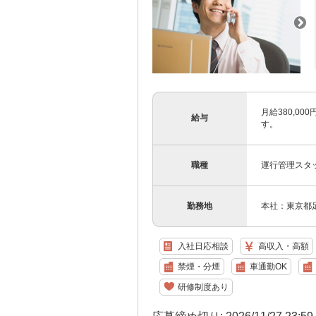
月給380,0
給与
す。
職種
運行管理スタ
勤務地
本社：東京都足
入社日応相談
高収入・高額
禁煙・分煙
車通勤OK
研修制度あり