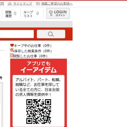
質問
サイトマップ
掲載ご希望のお客様へ
閲覧
キープ
0
0
履歴
リスト
ログイン
キープ中のお仕事（0件）
保存した検索条件（
0
件）
閲覧したお仕事（0件）
件