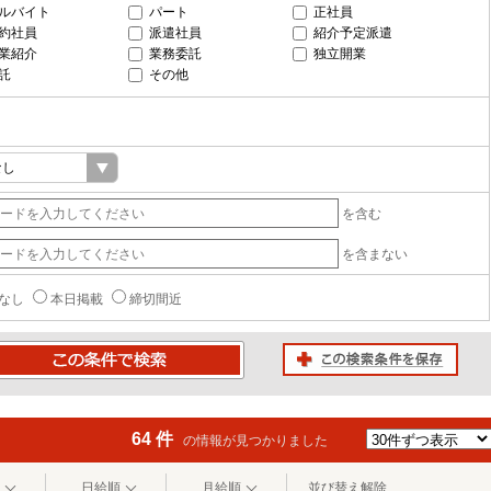
ルバイト
パート
正社員
約社員
派遣社員
紹介予定派遣
業紹介
業務委託
独立開業
託
その他
を含む
を含まない
なし
本日掲載
締切間近
この検索条件を保存
条件で検索
64 件
の情報が見つかりました
日給順
月給順
並び替え解除