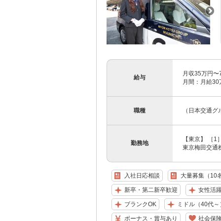
月収35万円〜
給与
月間：月給30万
職種
（日本交通グ
【東京】 ［1
勤務地
東京梅田交通株式
入社日応相談
大量募集（10
新卒・第二新卒歓迎
女性活
ブランクOK
ミドル（40代～
ボーナス・賞与あり
社会保