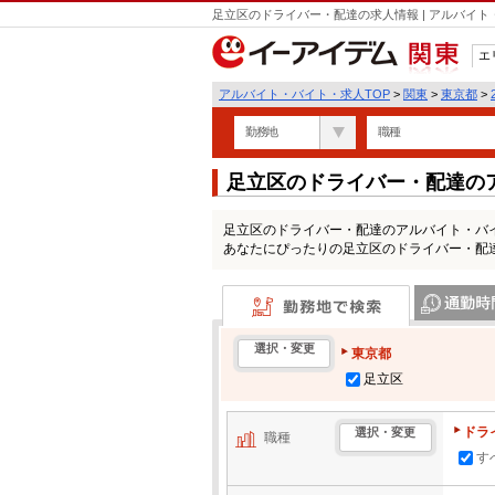
足立区のドライバー・配達の求人情報 | アルバイ
エ
関東
アルバイト・バイト・求人TOP
>
関東
>
東京都
>
勤務地
職種
足立区のドライバー・配達の
足立区のドライバー・配達のアルバイト・バ
あなたにぴったりの足立区のドライバー・配
勤務地で検索
通勤時間・区
選択・変更
東京都
足立区
ドラ
選択・変更
職種
す