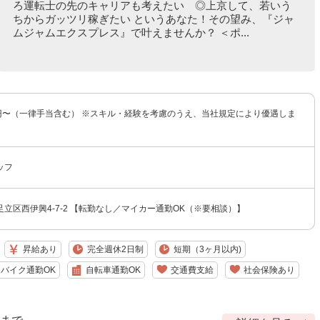
ろ運転士の先のキャリアも考えたい ◎上京して、若いう
ちからガッツリ稼ぎたい というあなた！その望み、『ジャ
ムジャムエクスプレス』で叶えませんか？ ＜ポ...
00円〜（一律手当含む） ※スキル・経験を考慮のうえ、当社規定により優遇しま
ッフ
立区西伊興4-7-2 【転勤なし／マイカー通勤OK（※要相談）】
昇給あり
完全週休2日制
短期（3ヶ月以内)
バイク通勤OK
自転車通勤OK
交通費支給
社会保険あり