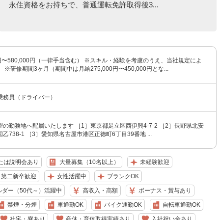
永住資格をお持ちで、普通運転免許取得後3...
00円〜580,000円（一律手当含む） ※スキル・経験を考慮のうえ、当社規定によ
※研修期間3ヶ月（期間中は月給275,000円〜450,000円とな...
乗務員（ドライバー）
の勤務地へ配属いたします ［1］東京都足立区西伊興4-7-2 ［2］長野県北安
738-1 ［3］愛知県名古屋市港区正徳町6丁目39番地 ...
たは説明会あり
大量募集（10名以上）
未経験歓迎
・第二新卒歓迎
女性活躍中
ブランクOK
ルダー（50代～）活躍中
高収入・高額
ボーナス・賞与あり
禁煙・分煙
車通勤OK
バイク通勤OK
自転車通勤OK
社宅・寮あり
産休・育休取得実績あり
入社祝い金あり