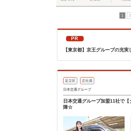
1
2
PR
【東京都】京王グループの充実
足立区
正社員
日本交通グループ
日本交通グループ加盟11社で【
障☆