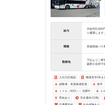
月給450,0
給与
り優遇します。 
職種
高速路線バス
下記よりご希望
勤務地
曇郡小谷村千国乙
入社日応相談
職場見学OKま
経験者・有資格者歓迎
新卒
ミドル（40代～）活躍中
エ
昇給あり
完全週休2日制
交通費支給
社会保険あり