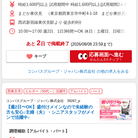
歓
時給1,600円以上 試用期間中 時給1,600円以上(試用期間2ヶ月
～
まどか東伏見 （東京都西東京市中町4-1-18 まどか東伏見内）
用
シ
西武新宿線東伏見駅より 徒歩約9分
迎
助
10:00〜17:00 週2日、1日3時間〜OK 休日：土曜日、日曜日、
2
あと
日
で掲載終了
(2026/08/08 23:59まで)
応募画面へ進む
キープ
かんたん3ステップ！
コンパスグループ・ジャパン株式会社
の他の求人をみる
西東京市
エルダー（50代～）活躍中
アルバイト
パート
コンパスグループ・ジャパン株式会社 39267_p
く
【週2日〜OK】盛付けメインなので未経験の
方も安心♪主婦（夫）・シニアスタッフがメイ
ンで活躍中♪
大
調理補助【アルバイト・パート】
入