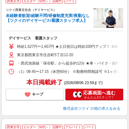
西東京市
エルダー（50代～）活躍中
パート
ツクイ西東京住吉（デイサービス）
未経験者歓迎/経験不問/研修制度充実/夜勤なし
【ツクイのデイサービス/看護スタッフ求人】
各
デイサービス 看護スタッフ
入
り
時給1,627円〜1,657円 ★土日祝日は時給100円アップ！ ※給
リ
東京都西東京市住吉町5丁目12-20
ー
O
・西武池袋線「保谷駅」から徒歩約12分 ★車・バイク・自転車通
な
（1）08:45〜17:15（休憩60分） ※勤務時間相談可 ※1ヶ月変
髪
本日掲載終了
(2026/08/06 23:59まで)
応募画面へ進む
キープ
かんたん3ステップ！
株式会社ツクイ
の他の求人をみる
西東京市
エルダー（50代～）活躍中
アルバイト
パート