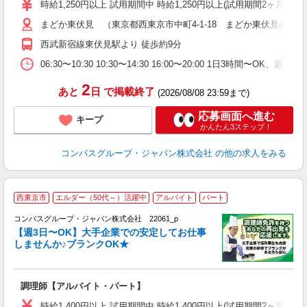
歓
時給1,250円以上 試用期間中 時給1,250円以上(試用期間2ヶ月
～
まどか東伏見 （東京都西東京市中町4-1-18 まどか東伏見内）
用
2
西武新宿線東伏見駅より 徒歩約9分
内
W
06:30〜10:30 10:30〜14:30 16:00〜20:00 1日3時間〜O
2
あと
日
で掲載終了
(2026/08/08 23:59まで)
応募画面へ進む
キープ
かんたん3ステップ！
コンパスグループ・ジャパン株式会社
の他の求人をみる
西東京市
エルダー（50代～）活躍中
アルバイト
パート
コンパスグループ・ジャパン株式会社 22061_p
く
【週3日〜OK】大手企業での安定してお仕事
しませんか♪ブランクOK★
大
調理師【アルバイト・パート】
入
歓
時給1,400円以上 試用期間中 時給1,400円以上(試用期間2ヶ月