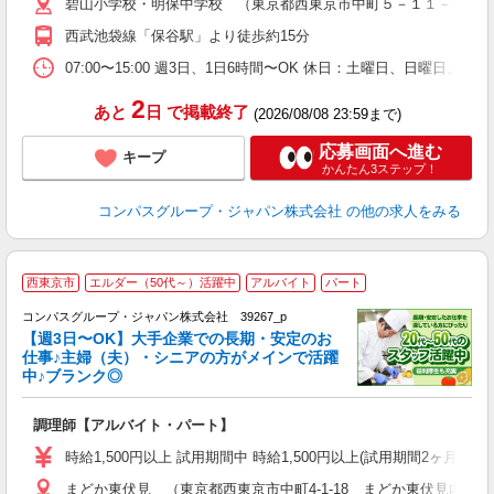
碧山小学校・明保中学校 （東京都西東京市中町５－１１－４）
用
O
西武池袋線「保谷駅」より徒歩約15分
早
食
07:00〜15:00 週3日、1日6時間〜OK 休日：土曜日、日曜日、
2
あと
日
で掲載終了
(2026/08/08 23:59まで)
応募画面へ進む
キープ
かんたん3ステップ！
コンパスグループ・ジャパン株式会社
の他の求人をみる
西東京市
エルダー（50代～）活躍中
アルバイト
パート
コンパスグループ・ジャパン株式会社 39267_p
く
【週3日〜OK】大手企業での長期・安定のお
仕事♪主婦（夫）・シニアの方がメインで活躍
中♪ブランク◎
大
調理師【アルバイト・パート】
入
歓
時給1,500円以上 試用期間中 時給1,500円以上(試用期間2ヶ月
～
まどか東伏見 （東京都西東京市中町4-1-18 まどか東伏見内）
用