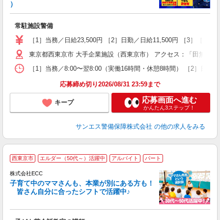
ン
）
年
の
常駐施設警備
入
不
［1］当務／日給23,500円 ［2］日勤／日給11,500円 ［3］
代
東京都西東京市 大手企業施設（西東京市） アクセス：「田無駅」
制
［1］当務／8:00〜翌8:00（実働16時間・休憩8時間） ［2］日
応募締め切り2026/08/31 23:59まで
応募画面へ進む
キープ
かんたん3ステップ！
サンエス警備保障株式会社
の他の求人をみる
＞
西東京市
エルダー（50代～）活躍中
アルバイト
パート
り
株式会社ECC
子育て中のママさんも、本業が別にある方も！
皆さん自分に合ったシフトで活躍中♪
に