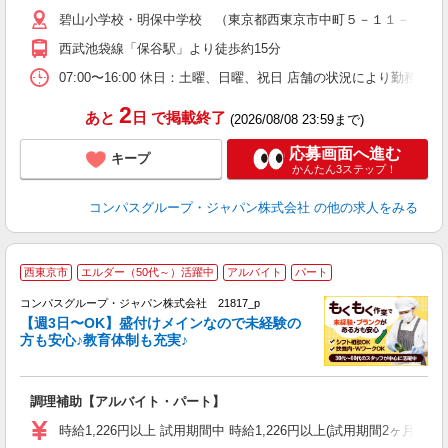
ミ
碧山小学校・明保中学校 （東京都西東京市中町５－１１－４）
あ
休
西武池袋線「保谷駅」より徒歩約15分
助
07:00〜16:00 休日：土曜、日曜、祝日 店舗の状況により勤務時
2
あと
日
で掲載終了
(2026/08/08 23:59まで)
応募画面へ進む
キープ
かんたん3ステップ！
コンパスグループ・ジャパン株式会社
の他の求人をみる
西東京市
エルダー（50代～）活躍中
アルバイト
パート
コンパスグループ・ジャパン株式会社 21817_p
く
【週3日〜OK】盛付けメインなので未経験の
方も安心♪教育体制も充実♪
大
調理補助【アルバイト・パート】
入
歓
時給1,226円以上 試用期間中 時給1,226円以上(試用期間2ヶ月
～