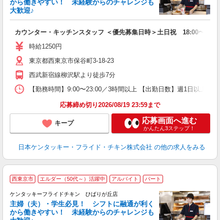
から働きやすい！ 未経験からのチャレンジも
大歓迎♪
見
カウンター・キッチンスタッフ ＜優先募集日時＞土日祝 18:00〜23:0
未
～
時給1250円
1
東京都西東京市保谷町3-18-23
業
ま
西武新宿線柳沢駅より徒歩7分
【勤務時間】9:00〜23:00／3時間以上 【出勤日数】週1日以
応募締め切り2026/08/19 23:59まで
応募画面へ進む
キープ
かんたん3ステップ！
日本ケンタッキー・フライド・チキン株式会社
の他の求人をみる
西東京市
エルダー（50代～）活躍中
アルバイト
パート
ケンタッキーフライドチキン ひばりが丘店
主婦（夫）・学生必見！ シフトに融通が利く
から働きやすい！ 未経験からのチャレンジも