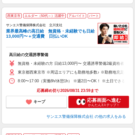
西東京市
エルダー（50代～）活躍中
アルバイト
パート
K
サンエス警備保障株式会社 立川支社
業界最高峰の高日給 無資格・未経験でも日給
13,000円〜＋交通費 日払いOK
員
高日給の交通誘導警備
未
～
無資格・未経験の方 日給13,000円〜 交通誘導警備2級資格者 日
り
東京都西東京市 ※周辺エリアにも勤務地多数♪ ※勤務地充足の際
扶
あ
8:00〜17:00（実働8h/休憩1h） ※週2日〜OK！ ※土日
応募締め切り2026/08/31 23:59まで
応募画面へ進む
キープ
かんたん3ステップ！
サンエス警備保障株式会社
の他の求人をみる