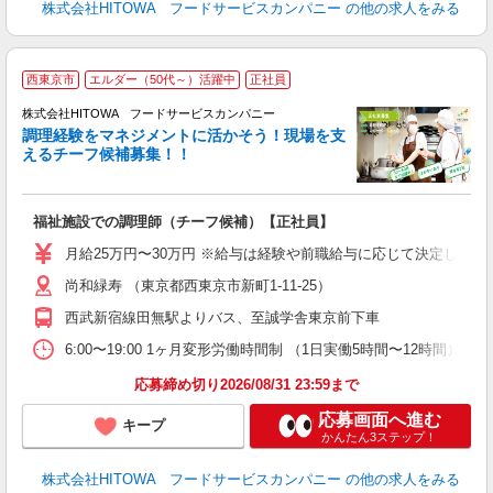
株式会社HITOWA フードサービスカンパニー
の他の求人をみる
西東京市
エルダー（50代～）活躍中
正社員
株式会社HITOWA フードサービスカンパニー
調理経験をマネジメントに活かそう！現場を支
えるチーフ候補募集！！
の
福祉施設での調理師（チーフ候補）【正社員】
朝
e
月給25万円〜30万円 ※給与は経験や前職給与に応じて決定します。
尚和緑寿 （東京都西東京市新町1-11-25）
迎
ル
西武新宿線田無駅よりバス、至誠学舎東京前下車
り
煙
6:00〜19:00 1ヶ月変形労働時間制 （1日実働5時間〜12時間） シフト例 月
食
応募締め切り2026/08/31 23:59まで
応募画面へ進む
キープ
かんたん3ステップ！
株式会社HITOWA フードサービスカンパニー
の他の求人をみる