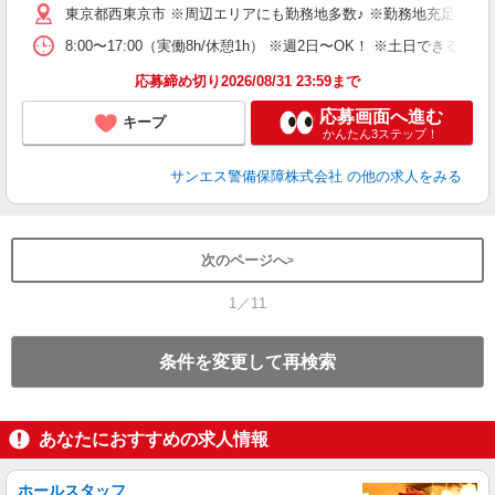
東京都西東京市 ※周辺エリアにも勤務地多数♪ ※勤務地充足の際
扶
あ
8:00〜17:00（実働8h/休憩1h） ※週2日〜OK！ ※土日
応募締め切り2026/08/31 23:59まで
応募画面へ進む
キープ
かんたん3ステップ！
サンエス警備保障株式会社
の他の求人をみる
次のページへ
1／11
条件を変更して再検索
あなたにおすすめの求人情報
ホールスタッフ