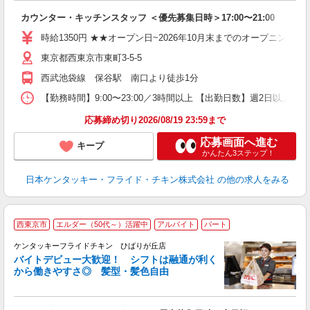
見
カウンター・キッチンスタッフ ＜優先募集日時＞17:00〜21:00
未
ダ
時給1350円 ★★オープン日~2026年10月末までのオープニング時給 ---------
昇
東京都西東京市東町3-5-5
上
か
西武池袋線 保谷駅 南口より徒歩1分
【勤務時間】9:00〜23:00／3時間以上 【出勤日数】週2日以
応募締め切り2026/08/19 23:59まで
応募画面へ進む
キープ
かんたん3ステップ！
日本ケンタッキー・フライド・チキン株式会社
の他の求人をみる
西東京市
エルダー（50代～）活躍中
アルバイト
パート
ケンタッキーフライドチキン ひばりが丘店
バイトデビュー大歓迎！ シフトは融通が利く
から働きやすさ◎ 髪型・髪色自由
立