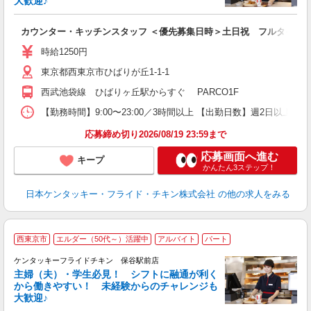
大歓迎♪
見
カウンター・キッチンスタッフ ＜優先募集日時＞土日祝 フルタイム
未
～
時給1250円
2
東京都西東京市ひばりが丘1-1-1
ル
補
西武池袋線 ひばりヶ丘駅からすぐ PARCO1F
【勤務時間】9:00〜23:00／3時間以上 【出勤日数】週2日以
応募締め切り2026/08/19 23:59まで
応募画面へ進む
キープ
かんたん3ステップ！
日本ケンタッキー・フライド・チキン株式会社
の他の求人をみる
西東京市
エルダー（50代～）活躍中
アルバイト
パート
ケンタッキーフライドチキン 保谷駅前店
主婦（夫）・学生必見！ シフトに融通が利く
から働きやすい！ 未経験からのチャレンジも
大歓迎♪