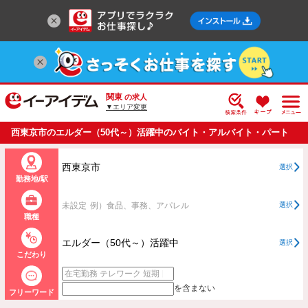
関東
の求人
▼エリア変更
西東京市のエルダー（50代～）活躍中のバイト・アルバイト・パート
の求人情報一覧
西東京市
選択
勤務地/駅
未設定
例）食品、事務、アパレル
選択
職種
エルダー（50代～）活躍中
選択
こだわり
を含まない
フリーワード