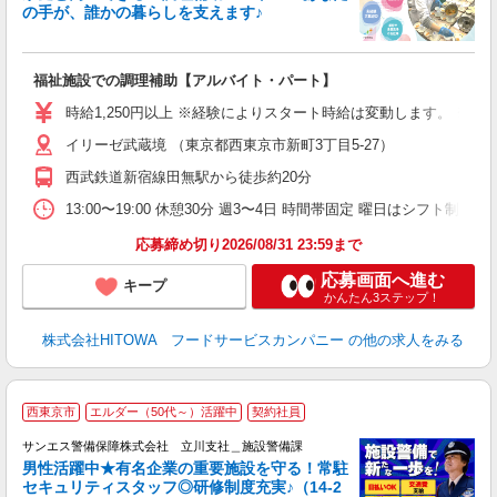
の手が、誰かの暮らしを支えます♪
し
ン
福祉施設での調理補助【アルバイト・パート】
昼
ワ
時給1,250円以上 ※経験によりスタート時給は変動します。 ※
イリーゼ武蔵境 （東京都西東京市新町3丁目5-27）
女
ド
西武鉄道新宿線田無駅から徒歩約20分
活
選
13:00〜19:00 休憩30分 週3〜4日 時間帯固定 曜日はシフト制
住
応募締め切り2026/08/31 23:59まで
応募画面へ進む
キープ
かんたん3ステップ！
株式会社HITOWA フードサービスカンパニー
の他の求人をみる
西東京市
エルダー（50代～）活躍中
契約社員
給
サンエス警備保障株式会社 立川支社＿施設警備課
備
男性活躍中★有名企業の重要施設を守る！常駐
セキュリティスタッフ◎研修制度充実♪（14-2