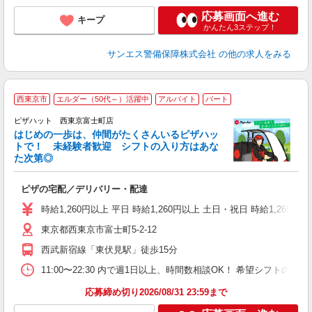
応募画面へ進む
キープ
かんたん3ステップ！
サンエス警備保障株式会社
の他の求人をみる
西東京市
エルダー（50代～）活躍中
アルバイト
パート
♪
ピザハット 西東京富士町店
はじめの一歩は、仲間がたくさんいるピザハッ
トで！ 未経験者歓迎 シフトの入り方はあな
れ
た次第◎
友
躍
ピザの宅配／デリバリー・配達
（
中
時給1,260円以上 平日 時給1,260円以上 土日・祝日 時給1,260円以
ル
東京都西東京市富士町5-2-12
険
務
西武新宿線「東伏見駅」徒歩15分
11:00〜22:30 内で週1日以上、時間数相談OK！ 希望シフト
応募締め切り2026/08/31 23:59まで