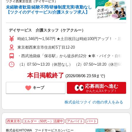
ツクイ西東京住吉（デイサービス）
未経験者歓迎/経験不問/研修制度充実/夜勤なし
【ツクイのデイサービス/介護スタッフ求人】
各
デイサービス 介護スタッフ（ケアクルー）
入
り
時給1,346円〜1,567円 ★土日祝日は時給100円アップ！ ・居
リ
東京都西東京市住吉町5丁目12-20
ー
O
・西武池袋線「保谷駅」から徒歩約12分 ★車・バイク・自転車通
な
（1）07:50〜13:20（休憩なし） （2）07:50〜18:20（
髪
本日掲載終了
(2026/08/06 23:59まで)
応募画面へ進む
キープ
かんたん3ステップ！
株式会社ツクイ
の他の求人をみる
西東京市
エルダー（50代～）活躍中
アルバイト
パート
ー
株式会社HITOWA フードサービスカンパニー