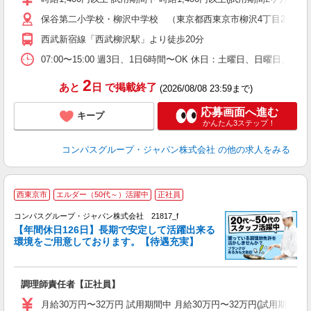
～
保谷第二小学校・柳沢中学校 （東京都西東京市柳沢4丁目2番11
用
務
西武新宿線「西武柳沢駅」より徒歩20分
煙
07:00〜15:00 週3日、1日6時間〜OK 休日：土曜日、日曜日、
2
あと
日
で掲載終了
(2026/08/08 23:59まで)
応募画面へ進む
キープ
かんたん3ステップ！
コンパスグループ・ジャパン株式会社
の他の求人をみる
西東京市
エルダー（50代～）活躍中
正社員
コンパスグループ・ジャパン株式会社 21817_f
【年間休日126日】長期で安定して活躍出来る
環境をご用意しております。【待遇充実】
目
調理師責任者【正社員】
入
卒
月給30万円〜32万円 試用期間中 月給30万円〜32万円(試用期