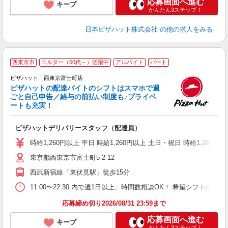
応募画面へ進む
キープ
かんたん3ステップ！
日本ピザハット株式会社
の他の求人をみる
西東京市
エルダー（50代～）活躍中
アルバイト
パート
ピザハット 西東京富士町店
ピザハットの配達バイトのシフトはスマホで週
ごと自己申告／給与の前払い制度も♪プライベ
ートも充実！
な
友
ピザハットデリバリースタッフ（配達員）
躍
（
時給1,260円以上 平日 時給1,260円以上 土日・祝日 時給1,260円以
中
東京都西東京市富士町5-2-12
ル
典
西武新宿線「東伏見駅」徒歩15分
勤
11:00〜22:30 内で週1日以上、時間数相談OK！ 希望シフト
応募締め切り2026/08/31 23:59まで
応募画面へ進む
キープ
かんたん3ステップ！