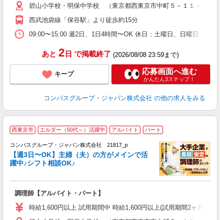
碧山小学校・明保中学校 （東京都西東京市中町５－１１－４）
用
K
西武池袋線「保谷駅」より徒歩約15分
み
業
09:00〜15:00 週2日、1日4時間〜OK 休日：土曜日、日曜日、
2
あと
日
で掲載終了
(2026/08/08 23:59まで)
応募画面へ進む
キープ
かんたん3ステップ！
コンパスグループ・ジャパン株式会社
の他の求人をみる
西東京市
エルダー（50代～）活躍中
アルバイト
パート
コンパスグループ・ジャパン株式会社 21817_p
く
【週3日〜OK】主婦（夫）の方がメインで活
躍中♪シフト相談OK♪
大
調理師【アルバイト・パート】
入
歓
時給1,600円以上 試用期間中 時給1,600円以上(試用期間2ヶ月
～