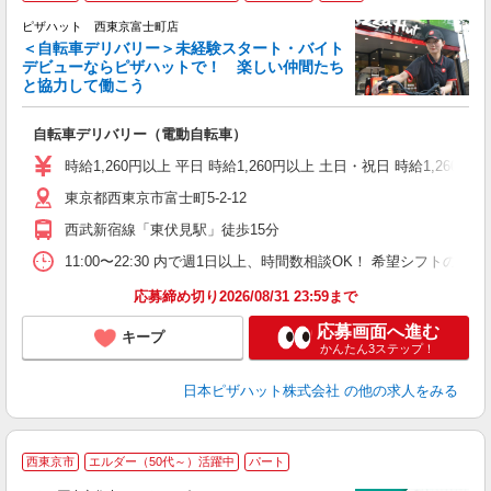
ピザハット 西東京富士町店
＜自転車デリバリー＞未経験スタート・バイト
デビューならピザハットで！ 楽しい仲間たち
と協力して働こう
♪
自転車デリバリー（電動自転車）
友
躍
時給1,260円以上 平日 時給1,260円以上 土日・祝日 時給1,260円以
（
東京都西東京市富士町5-2-12
中
ル
西武新宿線「東伏見駅」徒歩15分
支
あ
11:00〜22:30 内で週1日以上、時間数相談OK！ 希望シフト
内
応募締め切り2026/08/31 23:59まで
応募画面へ進む
キープ
かんたん3ステップ！
日本ピザハット株式会社
の他の求人をみる
西東京市
エルダー（50代～）活躍中
パート