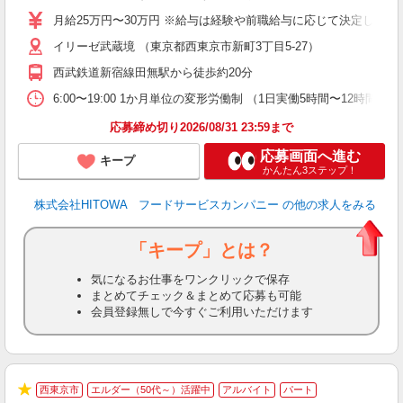
O
月給25万円〜30万円 ※給与は経験や前職給与に応じて決定します。
O
イリーゼ武蔵境 （東京都西東京市新町3丁目5-27）
卒
ク
西武鉄道新宿線田無駅から徒歩約20分
0
や
6:00〜19:00 1か月単位の変形労働制 （1日実働5時間〜12時間） シフト例
賃
応募締め切り2026/08/31 23:59まで
応募画面へ進む
キープ
かんたん3ステップ！
株式会社HITOWA フードサービスカンパニー
の他の求人をみる
「キープ」とは？
気になるお仕事をワンクリックで保存
まとめてチェック＆まとめて応募も可能
会員登録無しで今すぐご利用いただけます
西東京市
エルダー（50代～）活躍中
アルバイト
パート