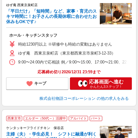
★
ゆず庵 西東京泉町店
「平日だけ」「短時間」など、家事・育児のス
キマ時間に！お子さんの長期休暇に合わせたお
休みもOKです♪
の
ホール・キッチンスタッフ
入
学
時給1230円以上 ※研修中も時給の変動はありません
活
ゆず庵 西東京泉町店（東京都西東京市泉町3-12-33）
短
の
9:00〜24:00内で応相談 例／9:00〜15:00、17:00〜
ル
補
応募締め切り2026/12/31 23:59まで
応募画面へ進む
キープ
かんたん3ステップ！
株式会社物語コーポレーション
の他の求人をみる
西東京市
エルダー（50代～）活躍中
アルバイト
パート
ケンタッキーフライドチキン 保谷店
主婦（夫）・学生必見！ シフトに融通が利く