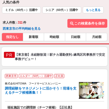
人気の条件
ミドル（40代～）活躍中
シニア（60代～）活躍中
もっと見る
求人件数 :
311
件
この検索条件を保存
西東京市の平均時給を見る
指定なし
新着順
時給順
日給順
月給順
【東京都】未経験歓迎！駅チカ通勤便利♪練馬区民事務所で安定
PR
事務デビュー！
西東京市
エルダー（50代～）活躍中
正社員
株式会社HITOWA フードサービスカンパニー
調理経験をマネジメントに活かそう！現場を支
えるチーフ候補募集！！
の
福祉施設での調理師（チーフ候補）【正社員】
早