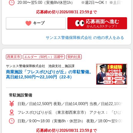
20:00〜翌5:00（実働8h/休憩1h） ※週2日〜OK！ ※
応募締め切り2026/08/31 23:59まで
応募画面へ進む
キープ
かんたん3ステップ！
サンエス警備保障株式会社
の他の求人をみる
西東京市
エルダー（50代～）活躍中
契約社員
給
サンエス警備保障株式会社 池袋支社＿施設課
備
商業施設「フレスポひばりが丘」の常駐警備。
高日給12,500円〜22,100円（22-8）
ン
年
の
常駐施設警備
入
不
日勤／日給12,500円 夜勤／日給14,000円 当務／日給22,1
代
フレスポひばりが丘 （東京都西東京市） アクセス： 「ひばりケ丘
制
日勤／9:00〜18:00（実働8h・休憩1h） 夜勤／18:00〜翌9:
応募締め切り2026/08/31 23:59まで