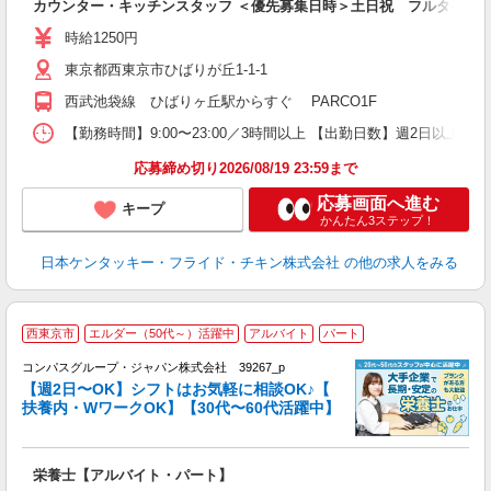
カウンター・キッチンスタッフ ＜優先募集日時＞土日祝 フルタイム
未
～
時給1250円
2
東京都西東京市ひばりが丘1-1-1
ル
補
西武池袋線 ひばりヶ丘駅からすぐ PARCO1F
【勤務時間】9:00〜23:00／3時間以上 【出勤日数】週2日以
応募締め切り2026/08/19 23:59まで
応募画面へ進む
キープ
かんたん3ステップ！
日本ケンタッキー・フライド・チキン株式会社
の他の求人をみる
西東京市
エルダー（50代～）活躍中
アルバイト
パート
コンパスグループ・ジャパン株式会社 39267_p
く
【週2日〜OK】シフトはお気軽に相談OK♪【
扶養内・WワークOK】【30代〜60代活躍中】
大
栄養士【アルバイト・パート】
入