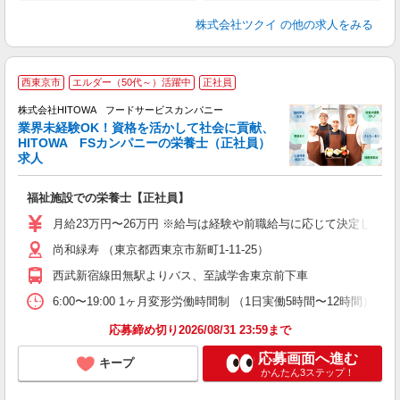
株式会社ツクイ
の他の求人をみる
私
西東京市
エルダー（50代～）活躍中
正社員
株式会社HITOWA フードサービスカンパニー
業界未経験OK！資格を活かして社会に貢献、
HITOWA FSカンパニーの栄養士（正社員）
う
求人
朝
e
福祉施設での栄養士【正社員】
迎
月給23万円〜26万円 ※給与は経験や前職給与に応じて決定します。
ル
尚和緑寿 （東京都西東京市新町1-11-25）
り
煙
西武新宿線田無駅よりバス、至誠学舎東京前下車
食
6:00〜19:00 1ヶ月変形労働時間制 （1日実働5時間〜12時間） シフト例 月
応募締め切り2026/08/31 23:59まで
応募画面へ進む
キープ
かんたん3ステップ！