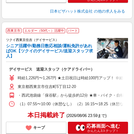
日本ピザハット株式会社
の他の求人をみる
西東京市
エルダー（50代～）活躍中
パート
ツクイ西東京住吉（デイサービス）
シニア活躍中/勤務日数応相談/運転免許があれ
ばOK【ツクイのデイサービス/送迎スタッフ求
人】
各
デイサービス 送迎スタッフ（ケアドライバー）
入
り
時給1,226円〜1,267円 ★土日祝日は時給100円アップ！ ※給
リ
東京都西東京市住吉町5丁目12-20
ー
O
・西武池袋線「保谷駅」から徒歩約12分 ★車・バイク・自転車通
な
（1）07:55〜10:00（休憩なし） （2）16:15〜18:25
髪
本日掲載終了
(2026/08/06 23:59まで)
応募画面へ進む
キープ
かんたん3ステップ！