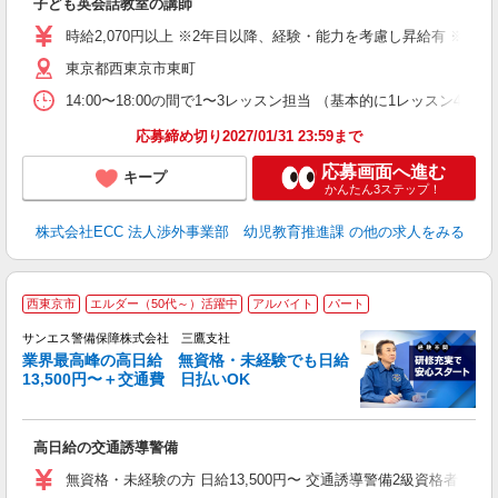
子ども英会話教室の講師
職
活
時給2,070円以上 ※2年目以降、経験・能力を考慮し昇給有 ※他手
活
東京都西東京市東町
昼
セ
14:00〜18:00の間で1〜3レッスン担当 （基本的に1レッス
応募締め切り2027/01/31 23:59まで
応募画面へ進む
キープ
かんたん3ステップ！
株式会社ECC 法人渉外事業部 幼児教育推進課
の他の求人をみる
西東京市
エルダー（50代～）活躍中
アルバイト
パート
K
サンエス警備保障株式会社 三鷹支社
業界最高峰の高日給 無資格・未経験でも日給
13,500円〜＋交通費 日払いOK
員
高日給の交通誘導警備
未
～
無資格・未経験の方 日給13,500円〜 交通誘導警備2級資格者 日
り