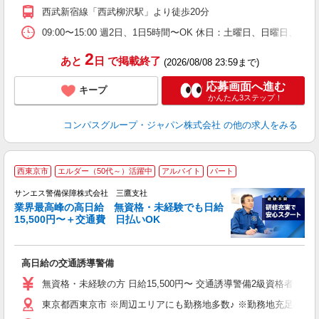
K
西武新宿線「西武柳沢駅」より徒歩20分
朝
事
09:00〜15:00 週2日、1日5時間〜OK 休日：土曜日、日
2
あと
日
で掲載終了
(2026/08/08 23:59まで)
応募画面へ進む
キープ
かんたん3ステップ！
コンパスグループ・ジャパン株式会社
の他の求人をみる
西東京市
エルダー（50代～）活躍中
アルバイト
パート
K
サンエス警備保障株式会社 三鷹支社
業界最高峰の高日給 無資格・未経験でも日給
15,500円〜＋交通費 日払いOK
員
高日給の交通誘導警備
未
～
無資格・未経験の方 日給15,500円〜 交通誘導警備2級資格者 日
り
東京都西東京市 ※周辺エリアにも勤務地多数♪ ※勤務地充足の際
深
登