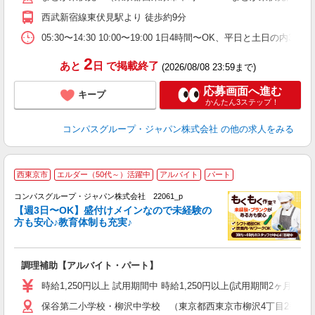
週
西武新宿線東伏見駅より 徒歩約9分
内
W
05:30〜14:30 10:00〜19:00 1日4時間〜OK、平日と土日の内
2
あと
日
で掲載終了
(2026/08/08 23:59まで)
応募画面へ進む
キープ
かんたん3ステップ！
コンパスグループ・ジャパン株式会社
の他の求人をみる
西東京市
エルダー（50代～）活躍中
アルバイト
パート
コンパスグループ・ジャパン株式会社 22061_p
く
【週3日〜OK】盛付けメインなので未経験の
方も安心♪教育体制も充実♪
大
調理補助【アルバイト・パート】
入
歓
時給1,250円以上 試用期間中 時給1,250円以上(試用期間2ヶ月
～
保谷第二小学校・柳沢中学校 （東京都西東京市柳沢4丁目2番11
用