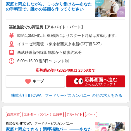
家庭と両立しながら、しっかり働ける―あなた
の手料理で、誰かの笑顔を作ってください
て
福祉施設での調理員【アルバイト・パート】
朝
O
時給1,350円以上 ※経験によりスタート時給は変動します。 ※
会
イリーゼ武蔵境 （東京都西東京市新町3丁目5-27）
躍
（
西武鉄道新宿線田無駅から徒歩約20分
中
る
6:00〜15:00 週3日〜 シフト制
手
応募締め切り2026/08/31 23:59まで
応募画面へ進む
キープ
かんたん3ステップ！
株式会社HITOWA フードサービスカンパニー
の他の求人をみる
西東京市
エルダー（50代～）活躍中
アルバイト
パート
調
株式会社HITOWA フードサービスカンパニー
家庭と両立できる！調理補助パート――あなた