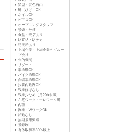
髪型・髪色自由
髭（ひげ）OK
ネイルOK
ピアスOK
オープニングスタッフ
禁煙・分煙
食堂・売店あり
駅直結・駅チカ
託児所あり
上場企業・上場企業のグルー
プ会社
公的機関
リゾート
車通勤OK
バイク通勤OK
自転車通勤OK
扶養内勤務OK
残業ほぼなし
残業少なめ（月20h未満）
在宅ワーク・テレワーク可
内職
副業・WワークOK
転勤なし
無期雇用派遣
登録制
有休取得率80%以上