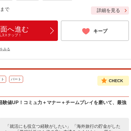
9 まで
詳細を見る
画面へ進む
キープ
ん3ステップ！
をみる
イト
パート
CHECK
経験値UP！コミュ力＋マナー＋チームプレイを磨いて、最強
「就活にも役立つ経験がしたい」 「海外旅行の貯金がした