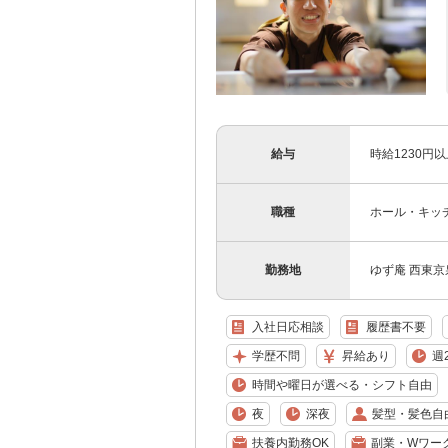
給与
時給1230円
職種
ホール・キッ
勤務地
ゆず庵 西東京
入社日応相談
履歴書不要
学歴不問
昇給あり
週
時間や曜日が選べる・シフト自由
夜
深夜
髪型・髪色自
扶養内勤務OK
副業・Wワー