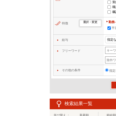
契
職
嘱
勤務
選択・変更
特徴
平
給与
フリーワード
その他の条件
指定
この
検索結果一覧
並び替え ：
新着順
時給順