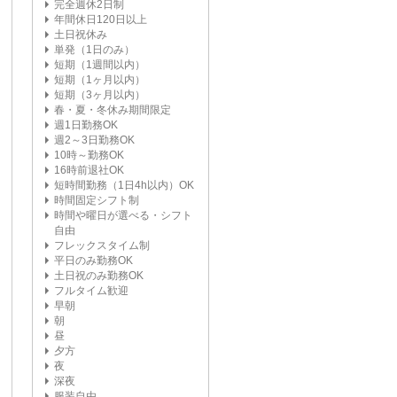
完全週休2日制
年間休日120日以上
土日祝休み
単発（1日のみ）
短期（1週間以内）
短期（1ヶ月以内）
短期（3ヶ月以内）
春・夏・冬休み期間限定
週1日勤務OK
週2～3日勤務OK
10時～勤務OK
16時前退社OK
短時間勤務（1日4h以内）OK
時間固定シフト制
時間や曜日が選べる・シフト
自由
フレックスタイム制
平日のみ勤務OK
土日祝のみ勤務OK
フルタイム歓迎
早朝
朝
昼
夕方
夜
深夜
服装自由