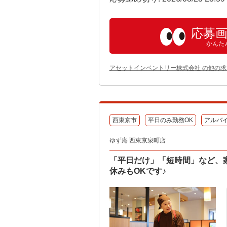
応募
かんた
アセットインベントリー株式会社 の他の求
西東京市
平日のみ勤務OK
アルバ
ゆず庵 西東京泉町店
「平日だけ」「短時間」など、
休みもOKです♪