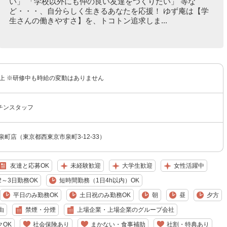
い」 「学校以外にも仲の良い友達をつくりたい」 等な
ど・・・、自分らしく生きるあなたを応援！ ゆず庵は【学
生さんの働きやすさ】を、トコトン追求しま...
以上 ※研修中も時給の変動はありません
チンスタッフ
泉町店（東京都西東京市泉町3-12-33）
友達と応募OK
未経験歓迎
大学生歓迎
女性活躍中
2～3日勤務OK
短時間勤務（1日4h以内）OK
平日のみ勤務OK
土日祝のみ勤務OK
朝
昼
夕方
由
禁煙・分煙
上場企業・上場企業のグループ会社
クOK
社会保険あり
まかない・食事補助
社割・特典あり