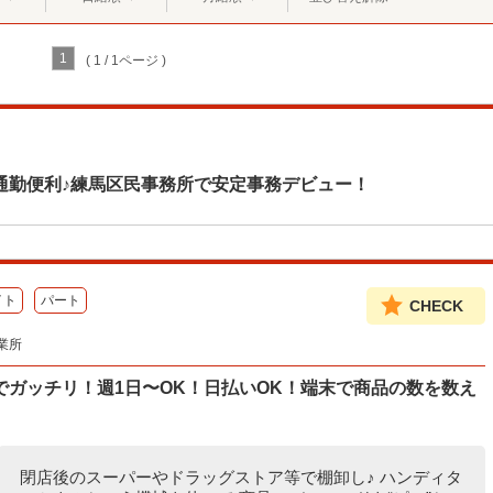
1
( 1 / 1ページ )
通勤便利♪練馬区民事務所で安定事務デビュー！
イト
パート
CHECK
業所
ガッチリ！週1日〜OK！日払いOK！端末で商品の数を数え
閉店後のスーパーやドラッグストア等で棚卸し♪ ハンディタ