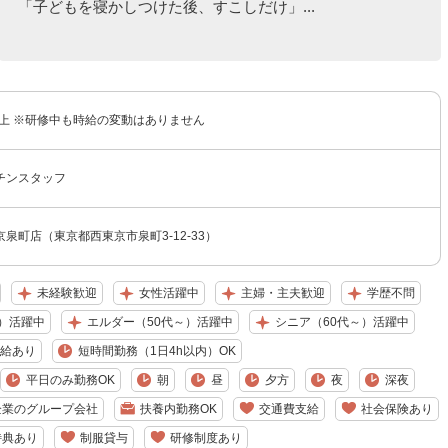
「子どもを寝かしつけた後、すこしだけ」...
以上 ※研修中も時給の変動はありません
チンスタッフ
泉町店（東京都西東京市泉町3-12-33）
未経験歓迎
女性活躍中
主婦・主夫歓迎
学歴不問
）活躍中
エルダー（50代～）活躍中
シニア（60代～）活躍中
給あり
短時間勤務（1日4h以内）OK
平日のみ勤務OK
朝
昼
夕方
夜
深夜
企業のグループ会社
扶養内勤務OK
交通費支給
社会保険あり
特典あり
制服貸与
研修制度あり