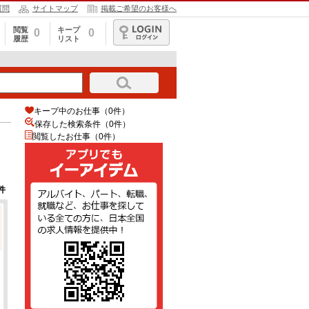
質問
サイトマップ
掲載ご希望のお客様へ
閲覧
キープ
0
0
履歴
リスト
ログイン
キープ中のお仕事（0件）
保存した検索条件（
0
件）
閲覧したお仕事（0件）
件