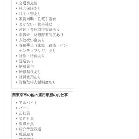
交通費支給
社会保険あり
社宅・寮あり
家賃補助・住宅手当有
まかない・食事補助
産休・育休取得実績あり
退職金・財形貯蓄制度あり
入社祝い金あり
各種手当（家族・役職・イン
センティブなど）あり
社割・特典あり
送迎あり
制服貸与
研修制度あり
社員登用あり
資格取得支援制度あり
西東京市の他の雇用形態のお仕事
アルバイト
パート
正社員
契約社員
派遣社員
紹介予定派遣
職業紹介