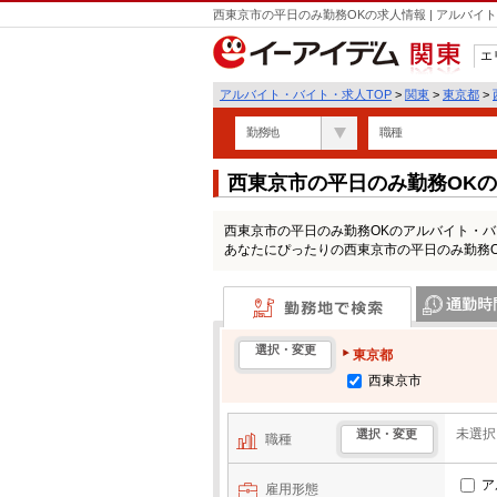
西東京市の平日のみ勤務OKの求人情報 | アルバ
エ
関東
アルバイト・バイト・求人TOP
>
関東
>
東京都
>
勤務地
職種
西東京市の平日のみ勤務OK
西東京市の平日のみ勤務OKのアルバイト・
あなたにぴったりの西東京市の平日のみ勤務
勤務地で検索
通勤時間・区
選択・変更
東京都
西東京市
未選択
選択・変更
職種
ア
雇用形態