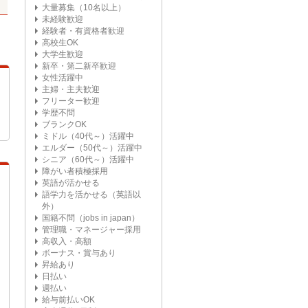
大量募集（10名以上）
未経験歓迎
経験者・有資格者歓迎
高校生OK
大学生歓迎
新卒・第二新卒歓迎
女性活躍中
主婦・主夫歓迎
フリーター歓迎
学歴不問
ブランクOK
ミドル（40代～）活躍中
エルダー（50代～）活躍中
シニア（60代～）活躍中
障がい者積極採用
英語が活かせる
語学力を活かせる（英語以
外）
国籍不問（jobs in japan）
管理職・マネージャー採用
高収入・高額
ボーナス・賞与あり
昇給あり
日払い
週払い
給与前払いOK