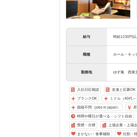
給与
時給1230円
職種
ホール・キッ
勤務地
ゆず庵 西東京
入社日応相談
友達と応募OK
ブランクOK
ミドル（40代～
国籍不問（jobs in japan）
昇
時間や曜日が選べる・シフト自由
禁煙・分煙
上場企業・上場
まかない・食事補助
社割・