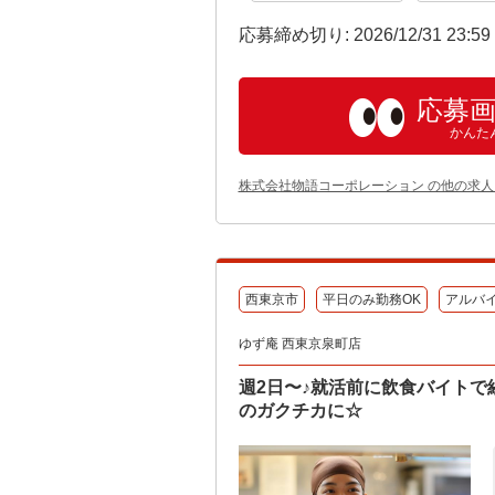
応募締め切り: 2026/12/31 23:5
応募
かんた
株式会社物語コーポレーション の他の求人
西東京市
平日のみ勤務OK
アルバ
ゆず庵 西東京泉町店
週2日〜♪就活前に飲食バイトで
のガクチカに☆