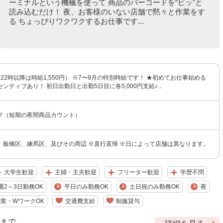
ーミナルという機械を使って 商品のバーコードを“ピッ”と
読み込むだけ！ 夜、お客様のいない店舗で黙々と作業をす
る ちょっぴりワクワクするお仕事です...
円（22時以降は時給1,550円） ※7〜9月の特別時給です！ ★初めてお仕事始める
ンティブあり！ 初日出勤日と出勤5日目に各5,000円支給♪...
フ（短期の夜間商品カウント）
、板橋区、練馬区、及びその周辺 ※直行直帰 ※日によって店舗は異なります。
大学生歓迎
主婦・主夫歓迎
フリーター歓迎
学歴不問
週2～3日勤務OK
平日のみ勤務OK
土日祝のみ勤務OK
夜
業・WワークOK
交通費支給
制服貸与
9 まで