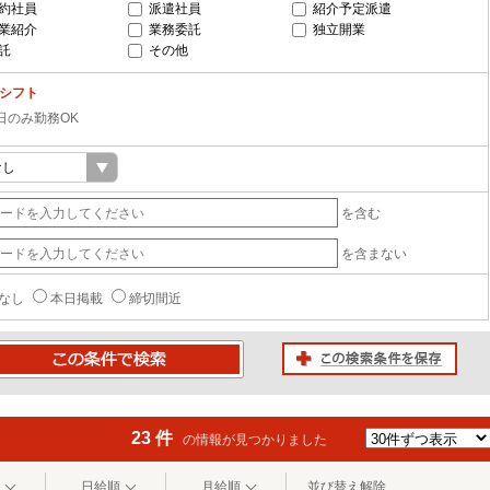
約社員
派遣社員
紹介予定派遣
業紹介
業務委託
独立開業
託
その他
-シフト
日のみ勤務OK
を含む
を含まない
なし
本日掲載
締切間近
この検索条件を保存
条件で検索
23 件
の情報が見つかりました
日給順
月給順
並び替え解除