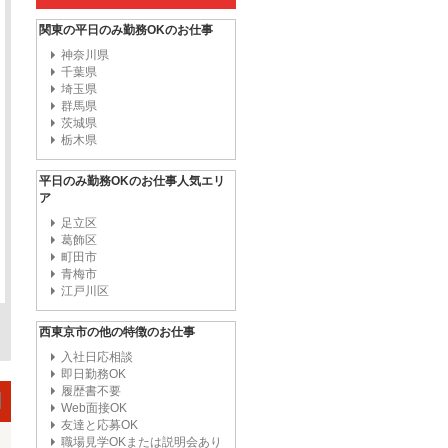
関東の平日のみ勤務OKのお仕事
神奈川県
千葉県
埼玉県
群馬県
茨城県
栃木県
平日のみ勤務OKのお仕事人気エリ
ア
足立区
葛飾区
町田市
青梅市
江戸川区
西東京市の他の特徴のお仕事
入社日応相談
即日勤務OK
履歴書不要
Web面接OK
友達と応募OK
職場見学OKまたは説明会あり