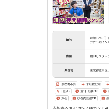
時給1,240
給与
方に出勤インセ
職種
棚卸しスタッ
勤務地
東京都豊島区
履歴書不要
未経験歓迎
日払い
週1日勤務OK
深夜
扶養内勤務OK
副
応募締め切り: 2026/08/23 23:5