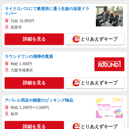
マイクロバスにて教習所に通う生徒の送迎ドラ
イバー
日給 15,850円
箕面市
詳細を見る
とりあえずキープ
ラウンドワンの清掃作業員
時給 1,400円
大阪市城東区
詳細を見る
とりあえずキープ
アパレル用品や雑貨のピッキング検品
時給 1,200円〜1,500円
柏市
詳細を見る
とりあえずキープ