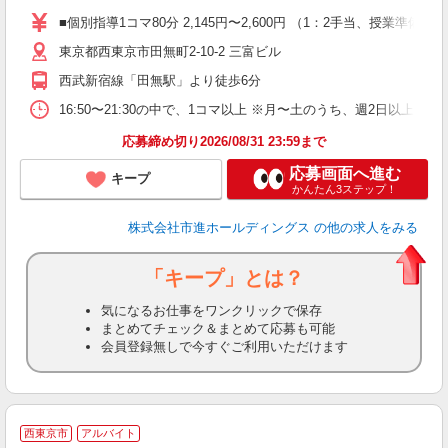
O
■個別指導1コマ80分 2,145円〜2,600円 （1：2手当、授
東京都西東京市田無町2-10-2 三富ビル
西武新宿線「田無駅」より徒歩6分
16:50〜21:30の中で、1コマ以上 ※月〜土のうち、週2日以上
応募締め切り2026/08/31 23:59まで
応募画面へ進む
キープ
かんたん3ステップ！
株式会社市進ホールディングス
の他の求人をみる
「キープ」とは？
気になるお仕事をワンクリックで保存
まとめてチェック＆まとめて応募も可能
会員登録無しで今すぐご利用いただけます
西東京市
アルバイト
来