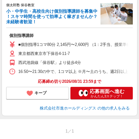
中
個太郎塾 保谷教室
小・中学生・高校生向け個別指導講師を募集中
！スキマ時間を使って効率よく稼ぎませんか？
未経験者歓迎！
を
個別指導講師
未
O
■個別指導1コマ80分 2,145円〜2,600円 （1：2手当、授
東京都西東京市下保谷4-11-7
西武池袋線「保谷駅」より徒歩4分
16:50〜21:30の中で、1コマ以上 ※月〜土のうち、週2日以上
応募締め切り2026/08/31 23:59まで
応募画面へ進む
キープ
かんたん3ステップ！
株式会社市進ホールディングス
の他の求人をみる
1／1