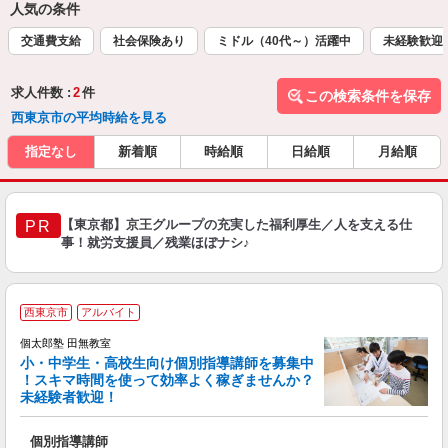
人気の条件
交通費支給
社会保険あり
ミドル（40代～）活躍中
未経験歓迎
求人件数 :
2
件
この検索条件を保存
西東京市の平均時給を見る
指定なし
新着順
時給順
日給順
月給順
【東京都】京王グループの充実した福利厚生／人を支える仕
PR
事！就労支援員／残業ほぼナシ♪
西東京市
アルバイト
来
中
個太郎塾 田無教室
小・中学生・高校生向け個別指導講師を募集中
！スキマ時間を使って効率よく稼ぎませんか？
未経験者歓迎！
を
個別指導講師
未