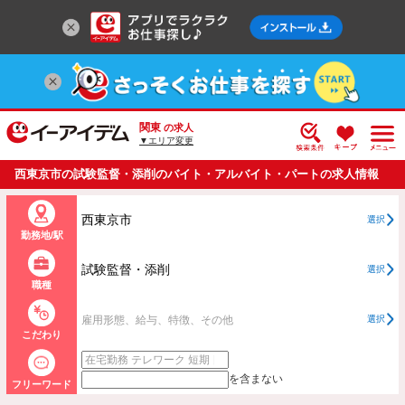
関東
の求人
▼エリア変更
西東京市の試験監督・添削のバイト・アルバイト・パートの求人情報
一覧
西東京市
選択
勤務地/駅
試験監督・添削
選択
職種
雇用形態、給与、特徴、その他
選択
こだわり
を含まない
フリーワード