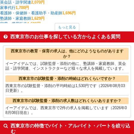
英会話・語学関連
2,070円
家事代行
1,700円
看護師・保健師・看護助手・助産師
1,696円
塾講師・家庭教師
1,629円
家電・携帯販売
1,620円
もっと見る
栄養士・管理栄養士
1,600円
イベント・キャンペーン
1,600円
西東京市のお仕事を探している方からよくある質問
介護職・ヘルパー
1,575円
一般・営業事務
1,567円
西東京市の他の職種の平均時給を見る
西東京市の教育・保育の求人は、他にどのようなものがあります
か？
イーアイデムでは、試験監督・添削の他に、塾講師・家庭教師、英会
話・語学関連、インストラクターなど様々な求人を掲載しています。
西東京市の試験監督・添削の時給はどれくらいですか？
西東京市の試験監督・添削の平均時給は1,530円です（2026年08月03
日更新）。
西東京市の試験監督・添削の求人数はどれくらいありますか？
イーアイデムでは、西東京市で2件の求人を掲載しています（2026年0
8月08日現在）。
西東京市の特徴でバイト・アルバイト・パートを絞り込
む