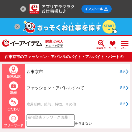
関東
の求人
▼エリア変更
西東京市のファッション・アパレルのバイト・アルバイト・パートの
求人情報一覧
西東京市
選択
勤務地/駅
ファッション・アパレルすべて
選択
職種
雇用形態、給与、特徴、その他
選択
こだわり
を含まない
フリーワード