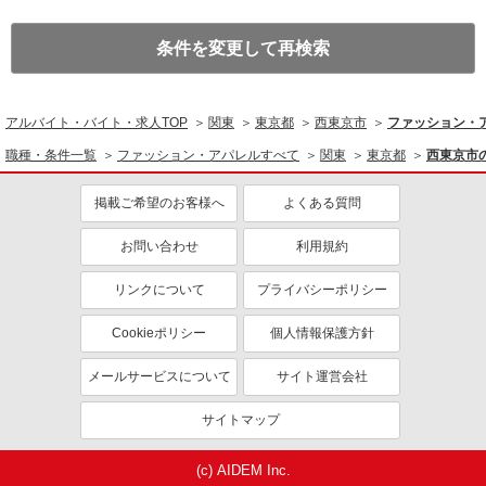
条件を変更して再検索
アルバイト・バイト・求人TOP
関東
東京都
西東京市
ファッション・
職種・条件一覧
ファッション・アパレルすべて
関東
東京都
西東京市
掲載ご希望のお客様へ
よくある質問
お問い合わせ
利用規約
リンクについて
プライバシーポリシー
Cookieポリシー
個人情報保護方針
メールサービスについて
サイト運営会社
サイトマップ
(c) AIDEM Inc.