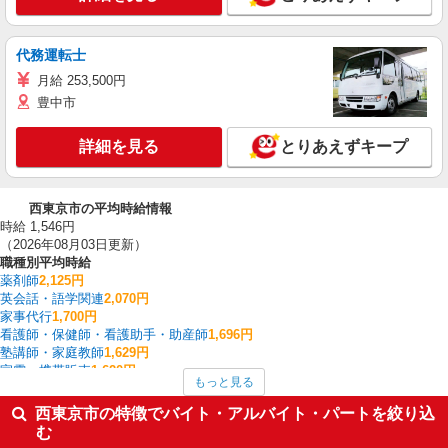
代務運転士
月給 253,500円
豊中市
詳細を見る
とりあえずキープ
西東京市の平均時給情報
時給 1,546円
（2026年08月03日更新）
職種別平均時給
薬剤師
2,125円
英会話・語学関連
2,070円
家事代行
1,700円
看護師・保健師・看護助手・助産師
1,696円
塾講師・家庭教師
1,629円
家電・携帯販売
1,620円
もっと見る
栄養士・管理栄養士
1,600円
イベント・キャンペーン
1,600円
西東京市の特徴でバイト・アルバイト・パートを絞り込
介護職・ヘルパー
1,575円
む
一般・営業事務
1,567円