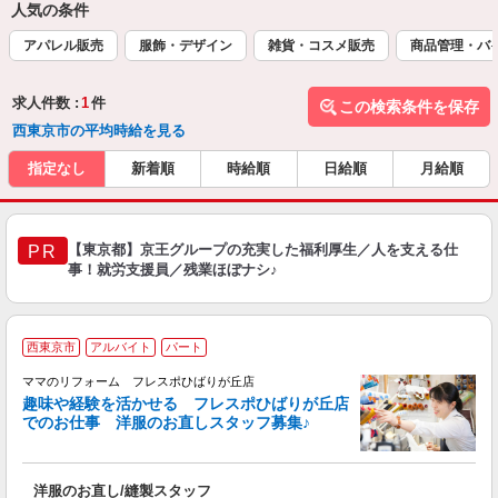
人気の条件
アパレル販売
服飾・デザイン
雑貨・コスメ販売
商品管理・バ
求人件数 :
1
件
この検索条件を保存
西東京市の平均時給を見る
指定なし
新着順
時給順
日給順
月給順
【東京都】京王グループの充実した福利厚生／人を支える仕
PR
事！就労支援員／残業ほぼナシ♪
西東京市
アルバイト
パート
ママのリフォーム フレスポひばりが丘店
趣味や経験を活かせる フレスポひばりが丘店
でのお仕事 洋服のお直しスタッフ募集♪
に
ル
洋服のお直し/縫製スタッフ