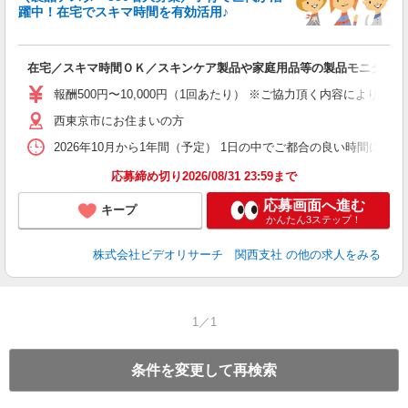
躍中！在宅でスキマ時間を有効活用♪
募
在宅／スキマ時間ＯＫ／スキンケア製品や家庭用品等の製品モニター／
報酬500円〜10,000円（1回あたり） ※ご協力頂く内容により異
西東京市にお住まいの方
2026年10月から1年間（予定） 1日の中でご都合の良い時間に行
応募締め切り2026/08/31 23:59まで
応募画面へ進む
キープ
かんたん3ステップ！
株式会社ビデオリサーチ 関西支社
の他の求人をみる
1／1
条件を変更して再検索