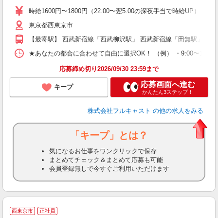
リ
時給1600円〜1800円（22:00〜翌5:00の深夜手当で時給UP） 
～
東京都西東京市
り
以
【最寄駅】 西武新宿線「西武柳沢駅」 西武新宿線「田無駅」 西
勤
バ
★あなたの都合に合わせて自由に選択OK！ （例） ・9:00〜12:00 ・9:0
通
応募締め切り2026/09/30 23:59まで
応募画面へ進む
キープ
かんたん3ステップ！
株式会社フルキャスト
の他の求人をみる
「キープ」とは？
気になるお仕事をワンクリックで保存
まとめてチェック＆まとめて応募も可能
会員登録無しで今すぐご利用いただけます
西東京市
正社員