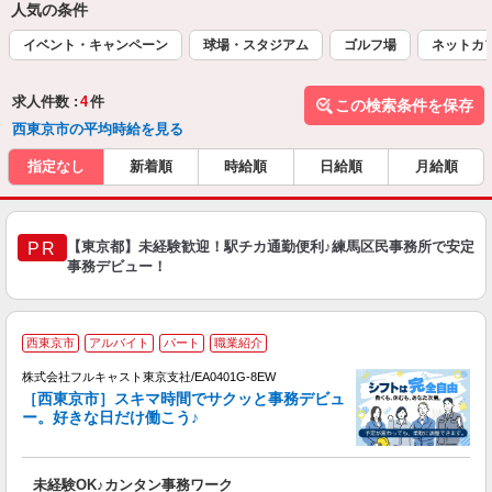
人気の条件
イベント・キャンペーン
球場・スタジアム
ゴルフ場
ネットカ
求人件数 :
4
件
この検索条件を保存
西東京市の平均時給を見る
指定なし
新着順
時給順
日給順
月給順
【東京都】未経験歓迎！駅チカ通勤便利♪練馬区民事務所で安定
PR
事務デビュー！
西東京市
アルバイト
パート
職業紹介
株式会社フルキャスト東京支社/EA0401G-8EW
［西東京市］スキマ時間でサクッと事務デビュ
で
ー。好きな日だけ働こう♪
定
未経験OK♪カンタン事務ワーク
友