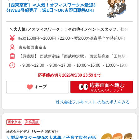
［西東京市］≪人気！オフィスワーク≫最短3
分WEB登録完了！週1日〜OK★即日勤務OK♪
フ
＼大人気♪／オフィスワーク！！その他イメベントスタッフ、仕分け等
友
リ
時給1600円〜1800円（22:00〜翌5:00の深夜手当で時給UP） 
～
東京都西東京市
り
以
【最寄駅】 西武新宿線「西武柳沢駅」 西武新宿線「田無駅」 西
勤
バ
・9:00〜12:00 ・9:00〜17:00 ・10:00〜16:00 ・10
通
応募締め切り2026/09/30 23:59まで
応募画面へ進む
キープ
かんたん3ステップ！
株式会社フルキャスト
の他の求人をみる
西東京市
業務委託
株式会社ビデオリサーチ 関西支社
＼製品テスター350名大募集／子育て世代が活