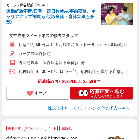
カーブス保谷駅前【91348】
運動経験不問/日曜・祝日お休み/事前研修、キ
ャリアアップ制度も充実/産休・育休実績も多
数♪
て
女性専用フィットネスの接客スタッフ
ボ
月給28万438円以上 固定残業時間（トータル） 25.00時間/月 固定
カーブス保谷駅前
西武池袋線 保谷駅南口下車徒歩1分
勤務時間 9：30〜19：30 ※一部、勤務時間が異なる店舗がございま
応募締め切り2026/08/31 23:59まで
応募画面へ進む
キープ
かんたん3ステップ！
株式会社カーブスジャパン
の他の求人をみる
西東京市
アルバイト
パート
職業紹介
株式会社フルキャスト東京支社/EA0401G-8BV