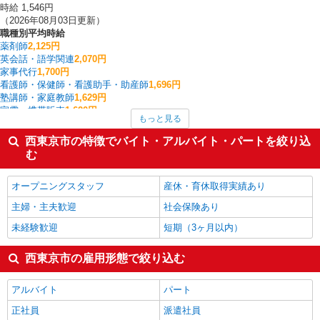
時給 1,546円
（2026年08月03日更新）
職種別平均時給
薬剤師
2,125円
英会話・語学関連
2,070円
家事代行
1,700円
看護師・保健師・看護助手・助産師
1,696円
塾講師・家庭教師
1,629円
家電・携帯販売
1,620円
もっと見る
栄養士・管理栄養士
1,600円
イベント・キャンペーン
1,600円
西東京市の特徴でバイト・アルバイト・パートを絞り込
介護職・ヘルパー
1,575円
む
一般・営業事務
1,567円
西東京市の他の職種の平均時給を見る
オープニングスタッフ
産休・育休取得実績あり
主婦・主夫歓迎
社会保険あり
未経験歓迎
短期（3ヶ月以内）
西東京市の雇用形態で絞り込む
アルバイト
パート
正社員
派遣社員