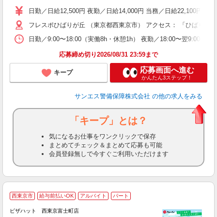
不
日勤／日給12,500円 夜勤／日給14,000円 当務／日給22,1
代
フレスポひばりが丘 （東京都西東京市） アクセス： 「ひばりケ丘
制
日勤／9:00〜18:00（実働8h・休憩1h） 夜勤／18:00〜翌9:
応募締め切り2026/08/31 23:59まで
応募画面へ進む
キープ
かんたん3ステップ！
サンエス警備保障株式会社
の他の求人をみる
「キープ」とは？
気になるお仕事をワンクリックで保存
まとめてチェック＆まとめて応募も可能
会員登録無しで今すぐご利用いただけます
西東京市
給与前払いOK
アルバイト
パート
♪
ピザハット 西東京富士町店