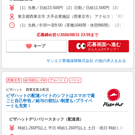
入
不
［1］当務／日給23,500円 ［2］日勤／日給11,500円 ［3］
代
東京都西東京市 大手企業施設（西東京市） アクセス：「田無駅」
制
［1］当務／8:00〜翌8:00（実働16時間・休憩8時間） ［2］日
応募締め切り2026/08/31 23:59まで
応募画面へ進む
キープ
かんたん3ステップ！
サンエス警備保障株式会社
の他の求人をみる
西東京市
給与前払いOK
アルバイト
パート
ピザハット 西東京富士町店
ピザハットの配達バイトのシフトはスマホで週
ごと自己申告／給与の前払い制度も♪プライベ
ートも充実！
な
友
ピザハットデリバリースタッフ（配達員）
躍
（
時給1,260円以上 平日 時給1,260円以上 土日・祝日 時給1,260円以
中