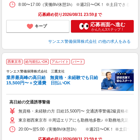
あ
8:00〜17:00（実働8h/休憩1h） ※週2日〜OK！ ※土日
応募締め切り2026/08/31 23:59まで
応募画面へ進む
キープ
かんたん3ステップ！
サンエス警備保障株式会社
の他の求人をみる
西東京市
給与前払いOK
アルバイト
パート
K
サンエス警備保障株式会社 三鷹支社
業界最高峰の高日給 無資格・未経験でも日給
15,500円〜＋交通費 日払いOK
員
高日給の交通誘導警備
未
～
無資格・未経験の方 日給15,500円〜 交通誘導警備2級資格者 日
り
東京都西東京市 ※周辺エリアにも勤務地多数♪ ※勤務地充足の際
深
登
20:00〜翌5:00（実働8h/休憩1h） ※週2日〜OK！ ※
応募締め切り2026/08/31 23:59まで