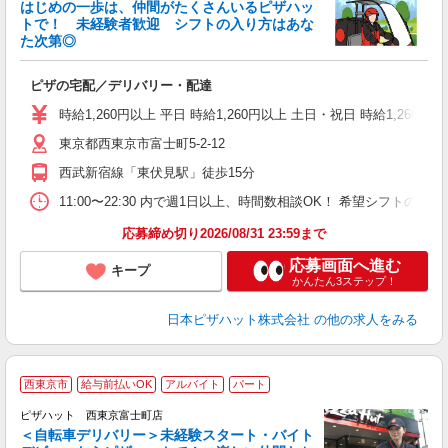
はじめの一歩は、仲間がたくさんいるピザハッ
トで！ 未経験者歓迎 シフトの入り方はあな
れ
た次第◎
友
躍
ピザの宅配／デリバリー・配達
（
中
時給1,260円以上 平日 時給1,260円以上 土日・祝日 時給1,260円以
ル
東京都西東京市富士町5-2-12
険
務
西武新宿線「東伏見駅」徒歩15分
11:00〜22:30 内で週1日以上、時間数相談OK！ 希望シフト
応募締め切り2026/08/31 23:59まで
応募画面へ進む
キープ
かんたん3ステップ！
日本ピザハット株式会社
の他の求人をみる
西東京市
給与前払いOK
アルバイト
パート
ピザハット 西東京富士町店
＜自転車デリバリー＞未経験スタート・バイト