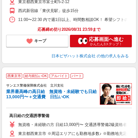
東京都西東京市富士町5-2-12
ル
典
西武新宿線「東伏見駅」徒歩15分
勤
11:00〜22:30 内で週1日以上、時間数相談OK！ 希望シフト
応募締め切り2026/08/31 23:59まで
応募画面へ進む
キープ
かんたん3ステップ！
日本ピザハット株式会社
の他の求人をみる
西東京市
給与前払いOK
アルバイト
パート
K
サンエス警備保障株式会社 立川支社
業界最高峰の高日給 無資格・未経験でも日給
13,000円〜＋交通費 日払いOK
員
高日給の交通誘導警備
未
～
無資格・未経験の方 日給13,000円〜 交通誘導警備2級資格者 日
り
東京都西東京市 ※周辺エリアにも勤務地多数♪ ※勤務地充足の際
扶