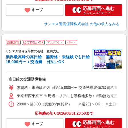
応募画面へ進む
キープ
かんたん3ステップ！
サンエス警備保障株式会社
の他の求人をみる
西東京市
給与前払いOK
アルバイト
パート
K
サンエス警備保障株式会社 立川支社
業界最高峰の高日給 無資格・未経験でも日給
15,000円〜＋交通費 日払いOK
員
高日給の交通誘導警備
未
～
無資格・未経験の方 日給15,000円〜 交通誘導警備2級資格者 日
り
東京都西東京市 ※周辺エリアにも勤務地多数♪ ※勤務地充足の際
深
登
20:00〜翌5:00（実働8h/休憩1h） ※週2日〜OK！ ※
応募締め切り2026/08/31 23:59まで
応募画面へ進む
キープ
かんたん3ステップ！