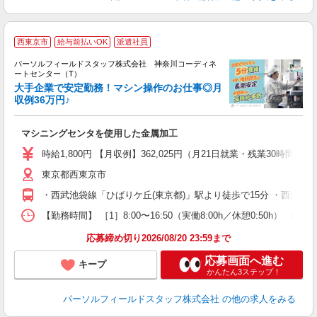
◆
西東京市
給与前払いOK
派遣社員
パーソルフィールドスタッフ株式会社 神奈川コーディネ
ク
ートセンター（T）
食
大手企業で安定勤務！マシン操作のお仕事◎月
就
収例36万円♪
プ
マシニングセンタを使用した金属加工
履
祝
時給1,800円 【月収例】362,025円（月21日就業・残業30時間
険
東京都西東京市
・西武池袋線「ひばりケ丘(東京都)」駅より徒歩で15分 ・西武新
【勤務時間】 ［1］8:00〜16:50（実働8:00h／休憩0:50h
応募締め切り2026/08/20 23:59まで
応募画面へ進む
キープ
かんたん3ステップ！
パーソルフィールドスタッフ株式会社
の他の求人をみる