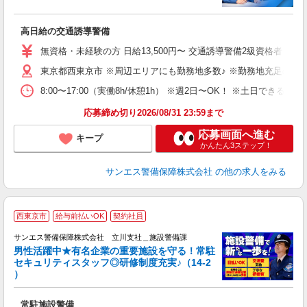
員
高日給の交通誘導警備
未
～
無資格・未経験の方 日給13,500円〜 交通誘導警備2級資格者 日
り
東京都西東京市 ※周辺エリアにも勤務地多数♪ ※勤務地充足の際
扶
あ
8:00〜17:00（実働8h/休憩1h） ※週2日〜OK！ ※土日
応募締め切り2026/08/31 23:59まで
応募画面へ進む
キープ
かんたん3ステップ！
サンエス警備保障株式会社
の他の求人をみる
西東京市
給与前払いOK
契約社員
給
サンエス警備保障株式会社 立川支社＿施設警備課
備
男性活躍中★有名企業の重要施設を守る！常駐
セキュリティスタッフ◎研修制度充実♪（14-2
ン
）
年
の
常駐施設警備