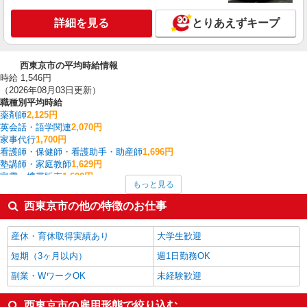
詳細を見る
とりあえずキープ
西東京市の平均時給情報
時給 1,546円
（2026年08月03日更新）
職種別平均時給
薬剤師
2,125円
英会話・語学関連
2,070円
家事代行
1,700円
看護師・保健師・看護助手・助産師
1,696円
塾講師・家庭教師
1,629円
家電・携帯販売
1,620円
もっと見る
栄養士・管理栄養士
1,600円
イベント・キャンペーン
1,600円
西東京市の他の特徴のお仕事
介護職・ヘルパー
1,575円
一般・営業事務
1,567円
産休・育休取得実績あり
大学生歓迎
西東京市の他の職種の平均時給を見る
短期（3ヶ月以内）
週1日勤務OK
副業・WワークOK
未経験歓迎
西東京市の雇用形態で絞り込む