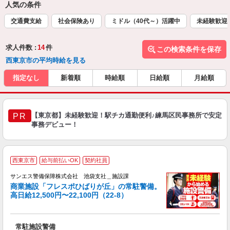
人気の条件
交通費支給
社会保険あり
ミドル（40代～）活躍中
未経験歓迎
求人件数 :
14
件
この検索条件を保存
西東京市の平均時給を見る
指定なし
新着順
時給順
日給順
月給順
【東京都】未経験歓迎！駅チカ通勤便利♪練馬区民事務所で安定
PR
事務デビュー！
西東京市
給与前払いOK
契約社員
給
サンエス警備保障株式会社 池袋支社＿施設課
備
商業施設「フレスポひばりが丘」の常駐警備。
高日給12,500円〜22,100円（22-8）
ン
年
の
常駐施設警備
入