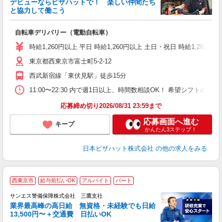
デビューならピザハットで！ 楽しい仲間たち
と協力して働こう
♪
自転車デリバリー（電動自転車）
友
躍
時給1,260円以上 平日 時給1,260円以上 土日・祝日 時給1,260円以
（
東京都西東京市富士町5-2-12
中
ル
西武新宿線「東伏見駅」徒歩15分
支
あ
11:00〜22:30 内で週1日以上、時間数相談OK！ 希望シフト
内
応募締め切り2026/08/31 23:59まで
応募画面へ進む
キープ
かんたん3ステップ！
日本ピザハット株式会社
の他の求人をみる
西東京市
給与前払いOK
アルバイト
パート
K
サンエス警備保障株式会社 三鷹支社
業界最高峰の高日給 無資格・未経験でも日給
13,500円〜＋交通費 日払いOK