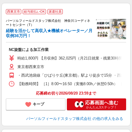
◆
西東京市
給与前払いOK
派遣社員
パーソルフィールドスタッフ株式会社 神奈川コーディネ
ク
ートセンター（T）
食
経験を活かして高収入★機械オペレーター／月
就
収例36万円！
プ
NC旋盤による加工作業
履
堂
時給1,800円 【月収例】362,025円（月21日就業・残業30時間
服
東京都西東京市
・西武池袋線「ひばりケ丘(東京都)」駅より徒歩で15分 ・西武新
【勤務時間】 ［1］8:00〜16:50（実働8:00h／休憩0:50h）
応募締め切り2026/08/20 23:59まで
応募画面へ進む
キープ
かんたん3ステップ！
パーソルフィールドスタッフ株式会社
の他の求人をみる