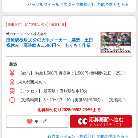
パーソルフィールドスタッフ株式会社
の他の求人をみる
西東京市
給与前払いOK
派遣社員
戦力エージェント株式会社
田無駅徒歩10分◎大手メーカー 製造 土日
祝休み 高時給★1,500円〜 もくもく作業
い
製造
履
ブ
【給与】 時給1,500円 月収例：1,500円×8時間×21日＝252,
東京都西東京市
あ
【アクセス】 最寄駅：田無駅徒歩10分
【勤務時間】 8：10〜17：10（実働8時間00分） 【勤務曜日】
応募締め切り2026/09/02 23:59まで
応募画面へ進む
キープ
かんたん3ステップ！
戦力エージェント株式会社
の他の求人をみる