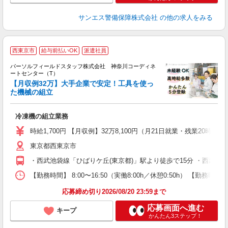
サンエス警備保障株式会社
の他の求人をみる
西東京市
給与前払いOK
派遣社員
パーソルフィールドスタッフ株式会社 神奈川コーディネ
♪
ートセンター（T）
＜
【月収例32万】大手企業で安定！工具を使っ
た機械の組立
事
履
冷凍機の組立業務
週
車
時給1,700円 【月収例】32万8,100円（月21日就業・残業20時
東京都西東京市
・西武池袋線「ひばりケ丘(東京都)」駅より徒歩で15分 ・西武
【勤務時間】 8:00〜16:50（実働8:00h／休憩0:50h） 
応募締め切り2026/08/20 23:59まで
応募画面へ進む
キープ
かんたん3ステップ！