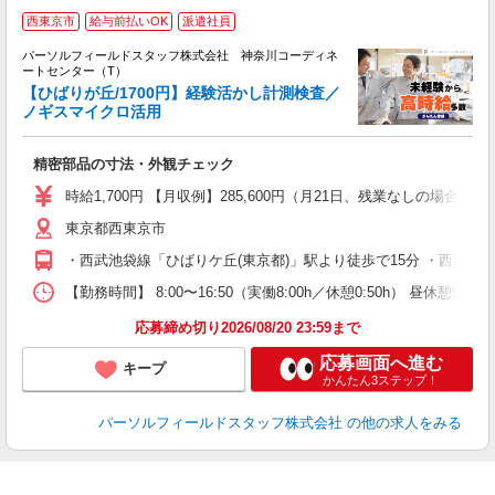
西東京市
給与前払いOK
派遣社員
パーソルフィールドスタッフ株式会社 神奈川コーディネ
G
ートセンター（T）
【ひばりが丘/1700円】経験活かし計測検査／
ノギスマイクロ活用
活
履
精密部品の寸法・外観チェック
中
K
時給1,700円 【月収例】285,600円（月21日、残業なしの場合）
東京都西東京市
・西武池袋線「ひばりケ丘(東京都)」駅より徒歩で15分 ・西武新
【勤務時間】 8:00〜16:50（実働8:00h／休憩0:50h）
応募締め切り2026/08/20 23:59まで
応募画面へ進む
キープ
かんたん3ステップ！
パーソルフィールドスタッフ株式会社
の他の求人をみる