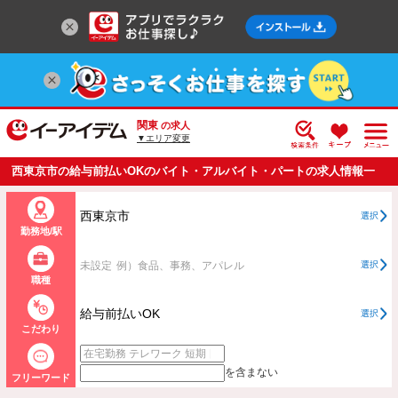
関東
の求人
▼エリア変更
西東京市の給与前払いOKのバイト・アルバイト・パートの求人情報一
覧
西東京市
選択
勤務地/駅
未設定
例）食品、事務、アパレル
選択
職種
給与前払いOK
選択
こだわり
を含まない
フリーワード