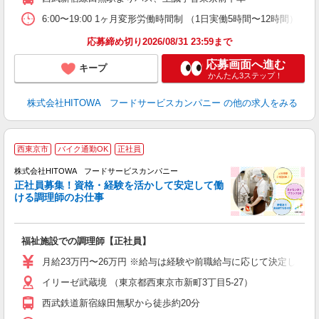
り
煙
6:00〜19:00 1ヶ月変形労働時間制 （1日実働5時間〜12時間） シフト例 月
食
応募締め切り2026/08/31 23:59まで
応募画面へ進む
キープ
かんたん3ステップ！
株式会社HITOWA フードサービスカンパニー
の他の求人をみる
西東京市
バイク通勤OK
正社員
務
株式会社HITOWA フードサービスカンパニー
正社員募集！資格・経験を活かして安定して働
ける調理師のお仕事
食
の
福祉施設での調理師【正社員】
早
O
月給23万円〜26万円 ※給与は経験や前職給与に応じて決定します。
O
イリーゼ武蔵境 （東京都西東京市新町3丁目5-27）
卒
ク
西武鉄道新宿線田無駅から徒歩約20分
0