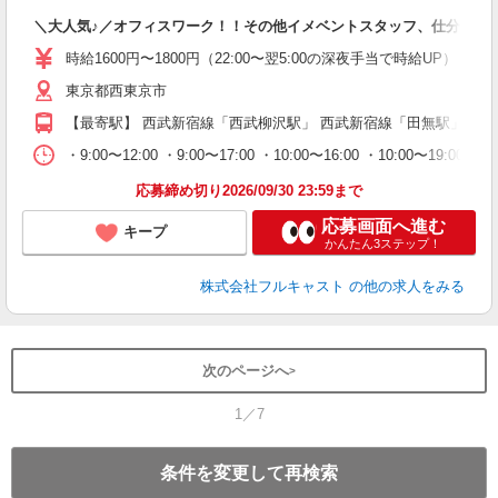
フ
＼大人気♪／オフィスワーク！！その他イメベントスタッフ、仕分け等
友
リ
時給1600円〜1800円（22:00〜翌5:00の深夜手当で時給UP） 
～
東京都西東京市
り
以
【最寄駅】 西武新宿線「西武柳沢駅」 西武新宿線「田無駅」 西
勤
バ
・9:00〜12:00 ・9:00〜17:00 ・10:00〜16:00 ・10
通
応募締め切り2026/09/30 23:59まで
応募画面へ進む
キープ
かんたん3ステップ！
株式会社フルキャスト
の他の求人をみる
次のページへ
1／7
条件を変更して再検索