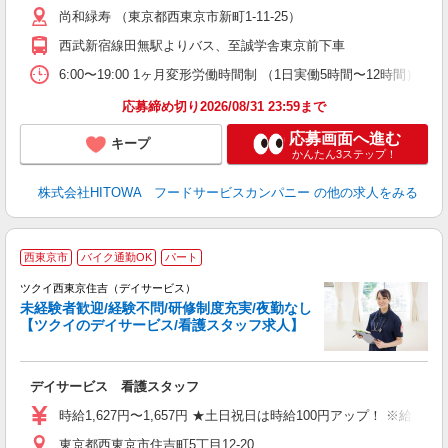
尚和緑寿 （東京都西東京市新町1-11-25）
迎
ル
西武新宿線田無駅よりバス、至誠学舎東京前下車
り
煙
6:00〜19:00 1ヶ月変形労働時間制 （1日実働5時間〜12時間） シフト例 月
食
応募締め切り2026/08/31 23:59まで
応募画面へ進む
キープ
かんたん3ステップ！
株式会社HITOWA フードサービスカンパニー
の他の求人をみる
西東京市
バイク通勤OK
パート
ツクイ西東京住吉（デイサービス）
未経験者歓迎/経験不問/研修制度充実/夜勤なし
【ツクイのデイサービス/看護スタッフ求人】
各
デイサービス 看護スタッフ
入
り
時給1,627円〜1,657円 ★土日祝日は時給100円アップ！ ※給
リ
東京都西東京市住吉町5丁目12-20
ー