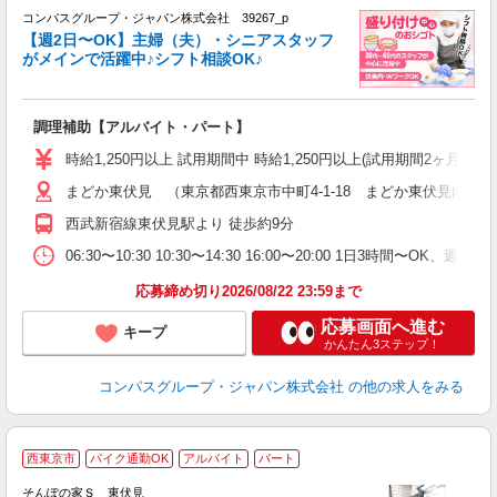
コンパスグループ・ジャパン株式会社 39267_p
く
【週2日〜OK】主婦（夫）・シニアスタッフ
がメインで活躍中♪シフト相談OK♪
大
調理補助【アルバイト・パート】
入
歓
時給1,250円以上 試用期間中 時給1,250円以上(試用期間2ヶ月
～
まどか東伏見 （東京都西東京市中町4-1-18 まどか東伏見内）
用
2
西武新宿線東伏見駅より 徒歩約9分
内
W
06:30〜10:30 10:30〜14:30 16:00〜20:00 1日3時間〜O
応募締め切り2026/08/22 23:59まで
応募画面へ進む
キープ
かんたん3ステップ！
コンパスグループ・ジャパン株式会社
の他の求人をみる
西東京市
バイク通勤OK
アルバイト
パート
そんぽの家Ｓ 東伏見