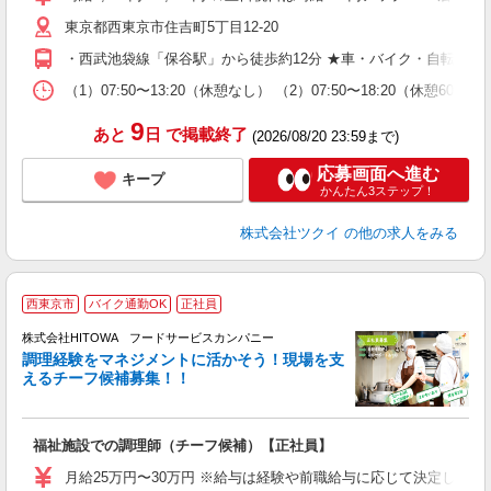
リ
東京都西東京市住吉町5丁目12-20
ー
O
・西武池袋線「保谷駅」から徒歩約12分 ★車・バイク・自転車通
な
（1）07:50〜13:20（休憩なし） （2）07:50〜18:20（
髪
9
あと
日
で掲載終了
(2026/08/20 23:59まで)
応募画面へ進む
キープ
かんたん3ステップ！
株式会社ツクイ
の他の求人をみる
西東京市
バイク通勤OK
正社員
株式会社HITOWA フードサービスカンパニー
調理経験をマネジメントに活かそう！現場を支
えるチーフ候補募集！！
の
福祉施設での調理師（チーフ候補）【正社員】
朝
e
月給25万円〜30万円 ※給与は経験や前職給与に応じて決定します。