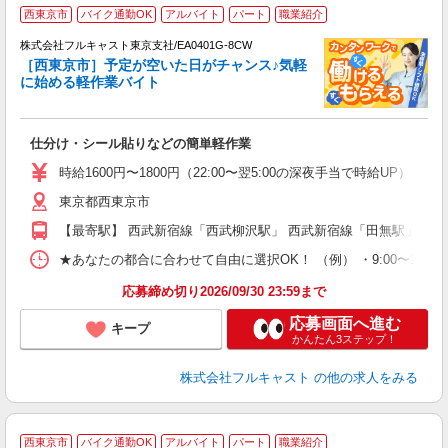
西東京市
バイク通勤OK
アルバイト
パート
職業紹介
株式会社フルキャスト東京支社/EA0401G-8CW
［西東京市］予定が空いた日がチャンス♪気軽
1
に始める軽作業バイト
G
る
友
仕分け・シール貼りなどの簡単軽作業
リ
～
時給1600円〜1800円（22:00〜翌5:00の深夜手当で時給UP） 
り
東京都西東京市
以
勤
【最寄駅】 西武新宿線「西武柳沢駅」 西武新宿線「田無駅」 西
車
支
★あなたの都合に合わせて自由に選択OK！ （例） ・9:00〜12:00 ・9:0
応募締め切り2026/09/30 23:59まで
応募画面へ進む
キープ
かんたん3ステップ！
株式会社フルキャスト
の他の求人をみる
西東京市
バイク通勤OK
アルバイト
パート
職業紹介