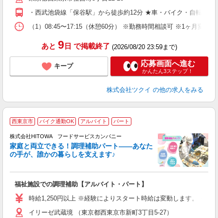
O
・西武池袋線「保谷駅」から徒歩約12分 ★車・バイク・自転車通
な
（1）08:45〜17:15（休憩60分） ※勤務時間相談可 ※1ヶ月変
髪
9
あと
日
で掲載終了
(2026/08/20 23:59まで)
応募画面へ進む
キープ
かんたん3ステップ！
株式会社ツクイ
の他の求人をみる
西東京市
バイク通勤OK
アルバイト
パート
調
株式会社HITOWA フードサービスカンパニー
家庭と両立できる！調理補助パート――あなた
の手が、誰かの暮らしを支えます♪
し
ン
福祉施設での調理補助【アルバイト・パート】
昼
ワ
時給1,250円以上 ※経験によりスタート時給は変動します。 ※
イリーゼ武蔵境 （東京都西東京市新町3丁目5-27）
女