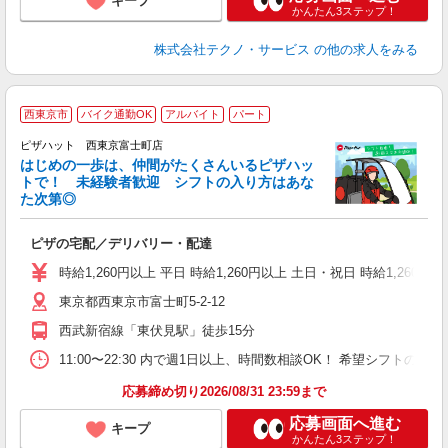
キープ
かんたん3ステップ！
株式会社テクノ・サービス
の他の求人をみる
西東京市
バイク通勤OK
アルバイト
パート
♪
ピザハット 西東京富士町店
はじめの一歩は、仲間がたくさんいるピザハッ
トで！ 未経験者歓迎 シフトの入り方はあな
れ
た次第◎
友
躍
ピザの宅配／デリバリー・配達
（
中
時給1,260円以上 平日 時給1,260円以上 土日・祝日 時給1,260円以
ル
東京都西東京市富士町5-2-12
険
務
西武新宿線「東伏見駅」徒歩15分
11:00〜22:30 内で週1日以上、時間数相談OK！ 希望シフト
応募締め切り2026/08/31 23:59まで
応募画面へ進む
キープ
かんたん3ステップ！