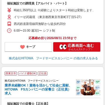
て
福祉施設での調理員【アルバイト・パート】
朝
O
時給1,350円以上 ※経験によりスタート時給は変動します。 ※
会
イリーゼ武蔵境 （東京都西東京市新町3丁目5-27）
躍
（
西武鉄道新宿線田無駅から徒歩約20分
中
る
6:00〜15:00 週3日〜 シフト制
手
応募締め切り2026/08/31 23:59まで
応募画面へ進む
キープ
かんたん3ステップ！
株式会社HITOWA フードサービスカンパニー
の他の求人をみる
私
西東京市
バイク通勤OK
正社員
株式会社HITOWA フードサービスカンパニー
業界未経験OK！資格を活かして社会に貢献、
HITOWA FSカンパニーの栄養士（正社員）
う
求人
朝
e
福祉施設での栄養士【正社員】