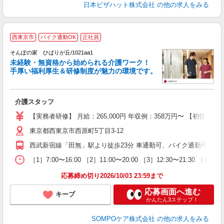
日本ピザハット株式会社
の他の求人をみる
西東京市
バイク通勤OK
正社員
そんぽの家 ひばりが丘/1021aa1
未経験・無資格から始められる介護ワーク！
手厚い福利厚生＆研修制度が魅力の環境です。
る
介護スタッフ
未
グ
【実務者研修】 月給：265,000円 年収例：358万円〜 【
会
東京都西東京市西原町5丁目3-12
西武新宿線「田無」駅より徒歩23分 車通勤可、バイク通勤可
［1］7:00〜16:00 ［2］11:00〜20:00 ［3］12:30〜21:30 ［
応募締め切り2026/10/03 23:59まで
応募画面へ進む
キープ
かんたん3ステップ！
SOMPOケア株式会社
の他の求人をみる