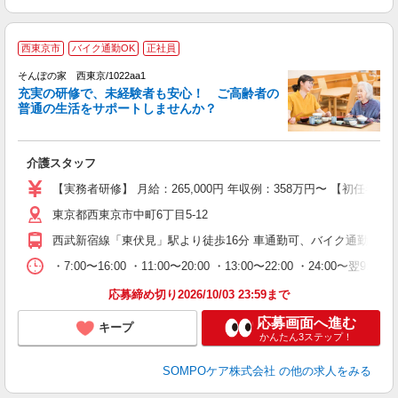
【
西東京市
バイク通勤OK
正社員
そんぽの家 西東京/1022aa1
充実の研修で、未経験者も安心！ ご高齢者の
普通の生活をサポートしませんか？
能
出
介護スタッフ
未
グ
【実務者研修】 月給：265,000円 年収例：358万円〜 【初
会
東京都西東京市中町6丁目5-12
西武新宿線「東伏見」駅より徒歩16分 車通勤可、バイク通勤可
・7:00〜16:00 ・11:00〜20:00 ・13:00〜22:00 ・24:00〜翌9:00 ・
応募締め切り2026/10/03 23:59まで
応募画面へ進む
キープ
かんたん3ステップ！
SOMPOケア株式会社
の他の求人をみる