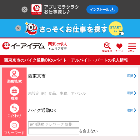
関東
の求人
▼エリア変更
西東京市のバイク通勤OKのバイト・アルバイト・パートの求人情報一
覧
西東京市
選択
勤務地/駅
未設定
例）食品、事務、アパレル
選択
職種
バイク通勤OK
選択
こだわり
を含まない
フリーワード