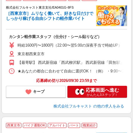
株式会社フルキャスト東京支社/EA0401G-8FS
［西東京市］ムリなく働いて、好きな日だけで
1
しっかり稼げる自由シフトの軽作業バイト
G
る
友
カンタン軽作業スタッフ（仕分け・シール貼りなど）
リ
～
時給1600円〜1800円（22:00〜翌5:00の深夜手当で時給UP） 
り
東京都西東京市
以
勤
【最寄駅】 西武新宿線「西武柳沢駅」 西武新宿線「田無駅」 西
車
支
★あなたの都合に合わせて自由に選択OK！ （例） ・9:00〜12:00 ・9:0
応募締め切り2026/09/30 23:59まで
応募画面へ進む
キープ
かんたん3ステップ！
株式会社フルキャスト
の他の求人をみる
西東京市
バイク通勤OK
アルバイト
パート
職業紹介