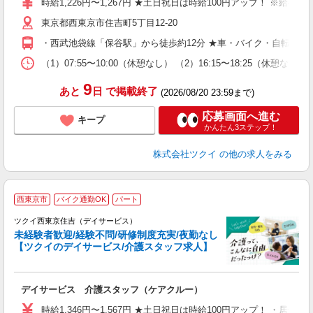
時給1,226円〜1,267円 ★土日祝日は時給100円アップ！ ※給
リ
東京都西東京市住吉町5丁目12-20
ー
O
・西武池袋線「保谷駅」から徒歩約12分 ★車・バイク・自転車通
な
（1）07:55〜10:00（休憩なし） （2）16:15〜18:25
髪
9
あと
日
で掲載終了
(2026/08/20 23:59まで)
応募画面へ進む
キープ
かんたん3ステップ！
株式会社ツクイ
の他の求人をみる
西東京市
バイク通勤OK
パート
ツクイ西東京住吉（デイサービス）
未経験者歓迎/経験不問/研修制度充実/夜勤なし
【ツクイのデイサービス/介護スタッフ求人】
各
デイサービス 介護スタッフ（ケアクルー）
入
り
時給1,346円〜1,567円 ★土日祝日は時給100円アップ！ ・居