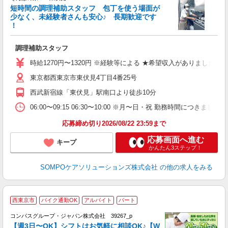
短時間の調理補助スタッフ 包丁を使う場面が
少なく、未経験者さんも安心♪ 長期歓迎です
策
！
土
フ
調理補助スタッフ
勤
り
時給1270円〜1320円 ※経験等による ★希望収入がありまし
東京都西東京市東伏見4丁目4番25号
西武新宿線「東伏見」駅南口より徒歩10分
06:00〜09:15 06:30〜10:00 ※月〜日・祝 勤
応募締め切り2026/08/22 23:59まで
応募画面へ進む
キープ
かんたん3ステップ！
SOMPOケアソリューションズ株式会社
の他の求人をみる
西東京市
バイク通勤OK
アルバイト
パート
コンパスグループ・ジャパン株式会社 39267_p
く
【週3日〜OK】シフトはお気軽に相談OK♪【W