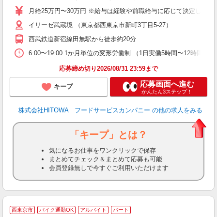
O
月給25万円〜30万円 ※給与は経験や前職給与に応じて決定します。
O
イリーゼ武蔵境 （東京都西東京市新町3丁目5-27）
卒
ク
西武鉄道新宿線田無駅から徒歩約20分
0
や
6:00〜19:00 1か月単位の変形労働制 （1日実働5時間〜12時間） シフト例
賃
応募締め切り2026/08/31 23:59まで
応募画面へ進む
キープ
かんたん3ステップ！
株式会社HITOWA フードサービスカンパニー
の他の求人をみる
「キープ」とは？
気になるお仕事をワンクリックで保存
まとめてチェック＆まとめて応募も可能
会員登録無しで今すぐご利用いただけます
西東京市
バイク通勤OK
アルバイト
パート