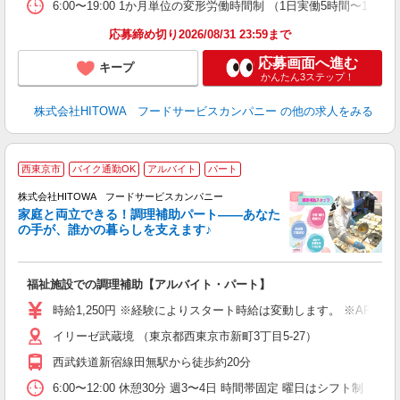
や
6:00〜19:00 1か月単位の変形労働時間制 （1日実働5時間〜12時
賃
応募締め切り2026/08/31 23:59まで
応募画面へ進む
キープ
かんたん3ステップ！
株式会社HITOWA フードサービスカンパニー
の他の求人をみる
西東京市
バイク通勤OK
アルバイト
パート
調
株式会社HITOWA フードサービスカンパニー
家庭と両立できる！調理補助パート――あなた
の手が、誰かの暮らしを支えます♪
し
ン
福祉施設での調理補助【アルバイト・パート】
朝
K
時給1,250円 ※経験によりスタート時給は変動します。 ※AP
あ
イリーゼ武蔵境 （東京都西東京市新町3丁目5-27）
中
代
西武鉄道新宿線田無駅から徒歩約20分
シ
6:00〜12:00 休憩30分 週3〜4日 時間帯固定 曜日はシフト制