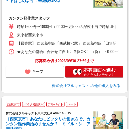
イトはじめよう！未経験OK◎
「
友
カンタン軽作業スタッフ
リ
～
時給1600円〜1800円（22:00〜翌5:00の深夜手当で時給UP） 
り
東京都西東京市
以
勤
【最寄駅】 西武新宿線「西武柳沢駅」 西武新宿線「田無駅」 西
車
支
★あなたの都合に合わせて自由に選択OK！ （例） ・9:00〜12:00 ・9:0
応募締め切り2026/09/30 23:59まで
応募画面へ進む
キープ
かんたん3ステップ！
株式会社フルキャスト
の他の求人をみる
西東京市
バイク通勤OK
アルバイト
パート
株式会社フルキャスト東京支社/EA0401G-8AV
［西東京市］あなたにピッタリの働き方で、カ
ンタン軽作業始めませんか？ ミドル・シニア
層活躍中