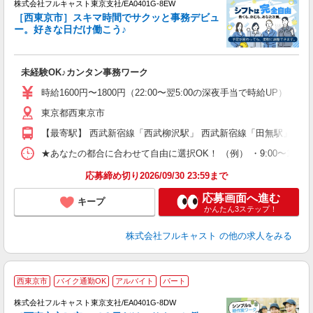
株式会社フルキャスト東京支社/EA0401G-8EW
［西東京市］スキマ時間でサクッと事務デビュ
で
ー。好きな日だけ働こう♪
定
未経験OK♪カンタン事務ワーク
友
リ
時給1600円〜1800円（22:00〜翌5:00の深夜手当で時給UP） 
～
東京都西東京市
り
以
【最寄駅】 西武新宿線「西武柳沢駅」 西武新宿線「田無駅」 西
勤
バ
★あなたの都合に合わせて自由に選択OK！ （例） ・9:00〜12:00 ・9:0
通
応募締め切り2026/09/30 23:59まで
応募画面へ進む
キープ
かんたん3ステップ！
株式会社フルキャスト
の他の求人をみる
西東京市
バイク通勤OK
アルバイト
パート
株式会社フルキャスト東京支社/EA0401G-8DW