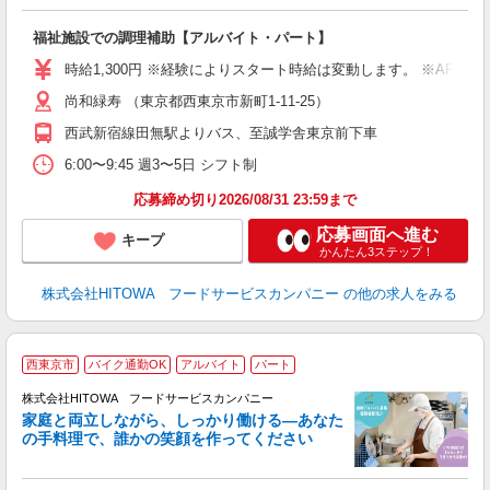
し
ン
福祉施設での調理補助【アルバイト・パート】
朝
接
時給1,300円 ※経験によりスタート時給は変動します。 ※AP
者
尚和緑寿 （東京都西東京市新町1-11-25）
リ
ー
西武新宿線田無駅よりバス、至誠学舎東京前下車
煙
6:00〜9:45 週3〜5日 シフト制
助
応募締め切り2026/08/31 23:59まで
応募画面へ進む
キープ
かんたん3ステップ！
株式会社HITOWA フードサービスカンパニー
の他の求人をみる
西東京市
バイク通勤OK
アルバイト
パート
ー
株式会社HITOWA フードサービスカンパニー
家庭と両立しながら、しっかり働ける―あなた
の手料理で、誰かの笑顔を作ってください