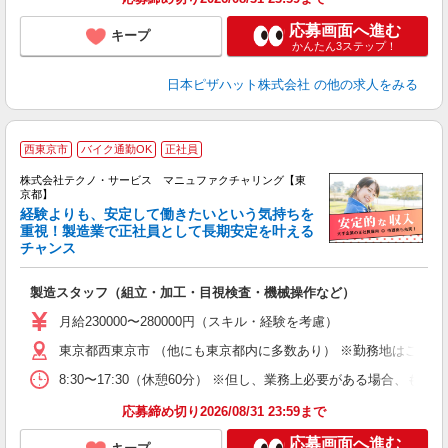
応募画面へ進む
キープ
かんたん3ステップ！
日本ピザハット株式会社
の他の求人をみる
西東京市
バイク通勤OK
正社員
株式会社テクノ・サービス マニュファクチャリング【東
京都】
経験よりも、安定して働きたいという気持ちを
重視！製造業で正社員として長期安定を叶える
チャンス
く
入
製造スタッフ（組立・加工・目視検査・機械操作など）
未
あ
月給230000〜280000円（スキル・経験を考慮）
遣
東京都西東京市 （他にも東京都内に多数あり） ※勤務地はご希望
8:30〜17:30（休憩60分） ※但し、業務上必要がある場合
応募締め切り2026/08/31 23:59まで
応募画面へ進む