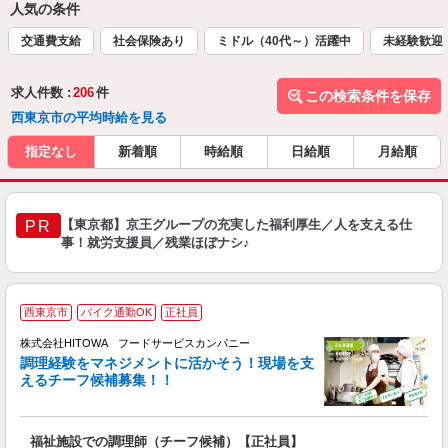
人気の条件
交通費支給
社会保険あり
ミドル（40代～）活躍中
未経験歓迎
求人件数 :
206
件
この検索条件を保存
西東京市の平均時給を見る
指定なし
新着順
時給順
日給順
月給順
【東京都】京王グループの充実した福利厚生／人を支える仕
PR
事！就労支援員／残業ほぼナシ♪
西東京市
バイク通勤OK
正社員
株式会社HITOWA フードサービスカンパニー
調理経験をマネジメントに活かそう！現場を支
えるチーフ候補募集！！
の
福祉施設での調理師（チーフ候補）【正社員】
早