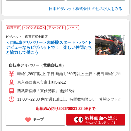
日本ピザハット株式会社
の他の求人をみる
西東京市
バイク通勤OK
アルバイト
パート
ピザハット 西東京富士町店
＜自転車デリバリー＞未経験スタート・バイト
デビューならピザハットで！ 楽しい仲間たち
と協力して働こう
♪
自転車デリバリー（電動自転車）
友
躍
時給1,260円以上 平日 時給1,260円以上 土日・祝日 時給1,260円以
（
東京都西東京市富士町5-2-12
中
ル
西武新宿線「東伏見駅」徒歩15分
支
あ
11:00〜22:30 内で週1日以上、時間数相談OK！ 希望シフト
内
応募締め切り2026/08/31 23:59まで
応募画面へ進む
キープ
かんたん3ステップ！