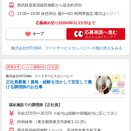
ド
西武鉄道新宿線田無駅から徒歩約20分
活
選
13:00〜19:00 休憩30分 週3〜4日 時間帯固定 曜日はシフト制
住
応募締め切り2026/08/31 23:59まで
応募画面へ進む
キープ
かんたん3ステップ！
株式会社HITOWA フードサービスカンパニー
の他の求人をみる
西東京市
バイク通勤OK
正社員
務
株式会社HITOWA フードサービスカンパニー
正社員募集！資格・経験を活かして安定して働
ける調理師のお仕事
食
の
福祉施設での調理師【正社員】
朝
e
月給23万円〜26万円 ※給与は経験や前職給与に応じて決定します。
尚和緑寿 （東京都西東京市新町1-11-25）
迎
ル
西武新宿線田無駅よりバス、至誠学舎東京前下車