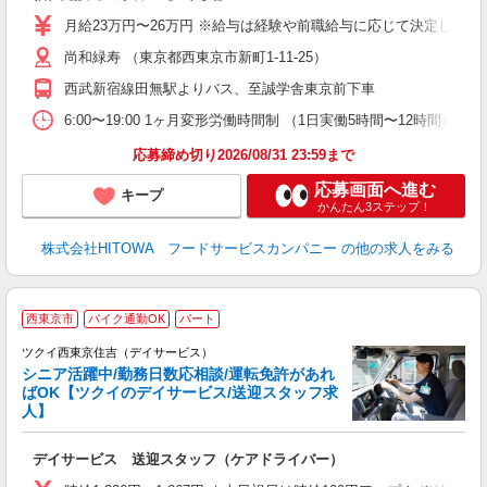
迎
月給23万円〜26万円 ※給与は経験や前職給与に応じて決定します。
ル
尚和緑寿 （東京都西東京市新町1-11-25）
り
煙
西武新宿線田無駅よりバス、至誠学舎東京前下車
食
6:00〜19:00 1ヶ月変形労働時間制 （1日実働5時間〜12時間） シフト例 月
応募締め切り2026/08/31 23:59まで
応募画面へ進む
キープ
かんたん3ステップ！
株式会社HITOWA フードサービスカンパニー
の他の求人をみる
西東京市
バイク通勤OK
パート
ツクイ西東京住吉（デイサービス）
シニア活躍中/勤務日数応相談/運転免許があれ
ばOK【ツクイのデイサービス/送迎スタッフ求
人】
各
デイサービス 送迎スタッフ（ケアドライバー）
入
り