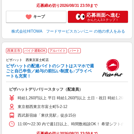
有
応募締め切り2026/08/31 23:59まで
応募画面へ進む
キープ
かんたん3ステップ！
株式会社HITOWA フードサービスカンパニー
の他の求人をみる
西東京市
バイク通勤OK
アルバイト
パート
ピザハット 西東京富士町店
ピザハットの配達バイトのシフトはスマホで週
ごと自己申告／給与の前払い制度も♪プライベ
ートも充実！
な
友
ピザハットデリバリースタッフ（配達員）
躍
（
時給1,260円以上 平日 時給1,260円以上 土日・祝日 時給1,260円以
中
東京都西東京市富士町5-2-12
ル
典
西武新宿線「東伏見駅」徒歩15分
勤
11:00〜22:30 内で週1日以上、時間数相談OK！ 希望シフト
応募締め切り2026/08/31 23:59まで