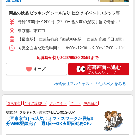
フ
商品の検品 ピッキング シール貼り 仕分け イベントスタッフ等
友
リ
時給1600円〜1800円（22:00〜翌5:00の深夜手当で時給UP） 
～
東京都西東京市
り
以
【最寄駅】 西武新宿線「西武柳沢駅」 西武新宿線「田無駅」 西
勤
車
★完全自由な勤務時間！ ・9:00〜12:00 ・9:00〜17:00 ・10
支
応募締め切り2026/09/30 23:59まで
応募画面へ進む
キープ
かんたん3ステップ！
株式会社フルキャスト
の他の求人をみる
西東京市
バイク通勤OK
アルバイト
パート
職業紹介
株式会社フルキャスト東京支社/EA0401G-8BV
［西東京市］≪人気！オフィスワーク≫最短3
分WEB登録完了！週1日〜OK★即日勤務OK♪