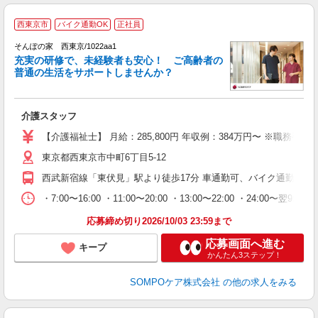
【
西東京市
バイク通勤OK
正社員
そんぽの家 西東京/1022aa1
充実の研修で、未経験者も安心！ ご高齢者の
普通の生活をサポートしませんか？
ッ
ブ
介護スタッフ
経
上
【介護福祉士】 月給：285,800円 年収例：384万円〜 ※
通
東京都西東京市中町6丁目5-12
西武新宿線「東伏見」駅より徒歩17分 車通勤可、バイク通勤可、
・7:00〜16:00 ・11:00〜20:00 ・13:00〜22:00 ・24:00〜翌9:00 ・
応募締め切り2026/10/03 23:59まで
応募画面へ進む
キープ
かんたん3ステップ！
SOMPOケア株式会社
の他の求人をみる