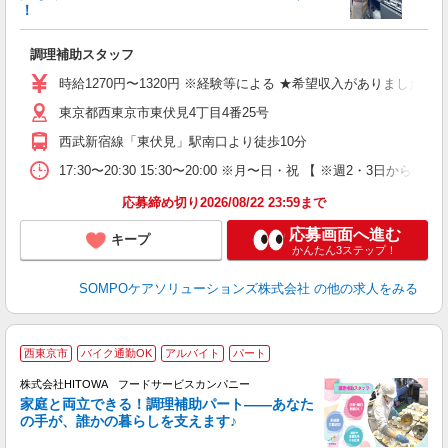
策
！
週
リ
調理補助スタッフ
務
時給1270円〜1320円 ※経験等による ★希望収入がありまし
東京都西東京市東伏見4丁目4番25号
西武新宿線「東伏見」駅南口より徒歩10分
17:30〜20:30 15:30〜20:00 ※月〜日・祝 【 ※週2・3日からOK
応募締め切り2026/08/22 23:59まで
応募画面へ進む
キープ
かんたん3ステップ！
SOMPOケアソリューションズ株式会社
の他の求人をみる
西東京市
バイク通勤OK
アルバイト
パート
調
株式会社HITOWA フードサービスカンパニー
家庭と両立できる！調理補助パート――あなた
の手が、誰かの暮らしを支えます♪