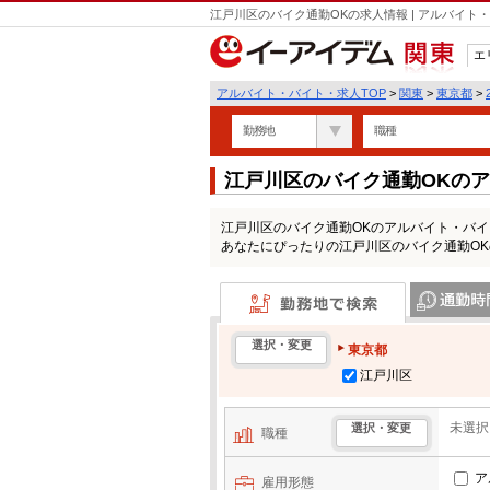
江戸川区のバイク通勤OKの求人情報 | アルバイ
エ
関東
アルバイト・バイト・求人TOP
>
関東
>
東京都
>
勤務地
職種
江戸川区のバイク通勤OKの
江戸川区のバイク通勤OKのアルバイト・バ
あなたにぴったりの江戸川区のバイク通勤O
勤務地で検索
通勤時間・区
選択・変更
東京都
江戸川区
未選択
選択・変更
職種
ア
雇用形態