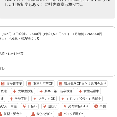
しい社販制度もあり！ ◎社内食堂も格安で...
1,875円 ＜日給例＞12,000円（時給1,500円×8H） ＜月給例＞264,000円
×22日） ※経験・能力等による
包装・仕分け作業
東砂
履歴書不要
友達と応募OK
職場見学OKまたは説明会あり
者歓迎
大学生歓迎
新卒・第二新卒歓迎
女性活躍中
歓迎
学歴不問
ブランクOK
ミドル（40代～）活躍中
高収入・高額
日払い
週払い
給与前払いOK
早朝
髪型・髪色自由
髭(ひげ)OK
バイク通勤OK