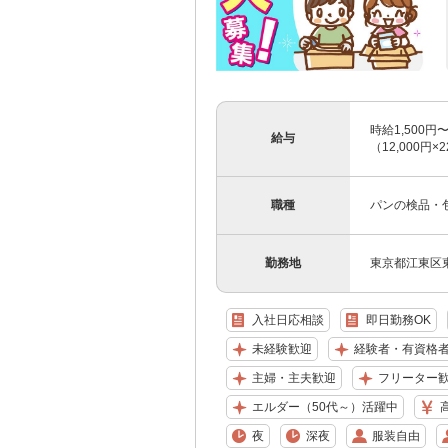
時給1,500円〜
給与
（12,000円
職種
パンの検品・
勤務地
東京都江東区
入社日応相談
即日勤務OK
未経験歓迎
経験者・有資格
主婦・主夫歓迎
フリーター
エルダー（50代～）活躍中
夜
深夜
服装自由