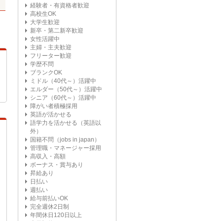
経験者・有資格者歓迎
高校生OK
大学生歓迎
新卒・第二新卒歓迎
女性活躍中
主婦・主夫歓迎
フリーター歓迎
学歴不問
ブランクOK
ミドル（40代～）活躍中
エルダー（50代～）活躍中
シニア（60代～）活躍中
障がい者積極採用
英語が活かせる
語学力を活かせる（英語以
外）
国籍不問（jobs in japan）
管理職・マネージャー採用
高収入・高額
ボーナス・賞与あり
昇給あり
日払い
週払い
給与前払いOK
完全週休2日制
年間休日120日以上