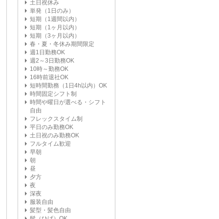
土日祝休み
単発（1日のみ）
短期（1週間以内）
短期（1ヶ月以内）
短期（3ヶ月以内）
春・夏・冬休み期間限定
週1日勤務OK
週2～3日勤務OK
10時～勤務OK
16時前退社OK
短時間勤務（1日4h以内）OK
時間固定シフト制
時間や曜日が選べる・シフト
自由
フレックスタイム制
平日のみ勤務OK
土日祝のみ勤務OK
フルタイム歓迎
早朝
朝
昼
夕方
夜
深夜
服装自由
髪型・髪色自由
髭（ひげ）OK