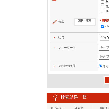
契
職
嘱
職場
選択・変更
特徴
バ
給与
フリーワード
その他の条件
指定
この
検索結果一覧
並び替え ：
新着順
時給順