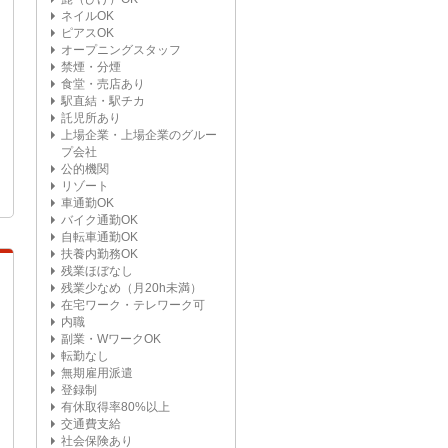
ネイルOK
ピアスOK
オープニングスタッフ
禁煙・分煙
食堂・売店あり
駅直結・駅チカ
託児所あり
上場企業・上場企業のグルー
プ会社
公的機関
リゾート
車通勤OK
バイク通勤OK
自転車通勤OK
扶養内勤務OK
残業ほぼなし
残業少なめ（月20h未満）
在宅ワーク・テレワーク可
内職
副業・WワークOK
転勤なし
無期雇用派遣
登録制
有休取得率80%以上
交通費支給
社会保険あり