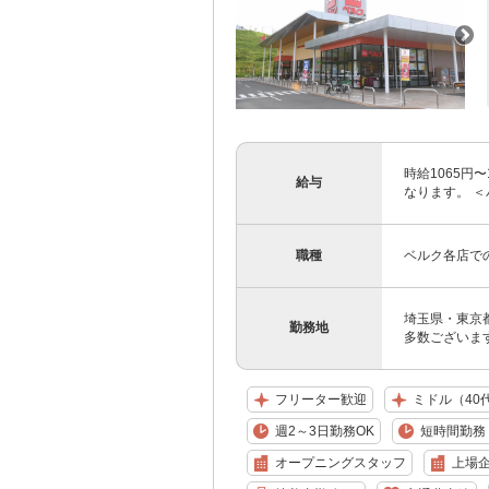
時給1065円
給与
なります。 ＜
職種
ベルク各店で
埼玉県・東京
勤務地
多数ございます
フリーター歓迎
ミドル（40
週2～3日勤務OK
短時間勤務（
オープニングスタッフ
上場