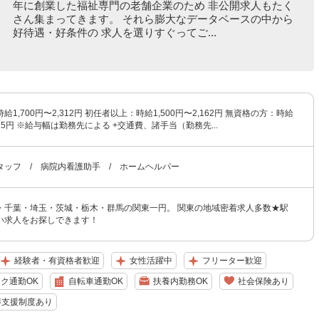
年に創業した福祉専門の老舗企業のため 非公開求人もたく
さん集まってきます。 それら膨大なデータベースの中から
好待遇・好条件の 求人を選りすぐってご...
1,700円〜2,312円 初任者以上：時給1,500円〜2,162円 無資格の方：時給
,925円 ※給与幅は勤務先による +交通費、諸手当（勤務先...
タッフ / 病院内看護助手 / ホームヘルパー
・千葉・埼玉・茨城・栃木・群馬の関東一円。 関東の地域密着求人多数★駅
い求人をお探しできます！
経験者・有資格者歓迎
女性活躍中
フリーター歓迎
ク通勤OK
自転車通勤OK
扶養内勤務OK
社会保険あり
得支援制度あり