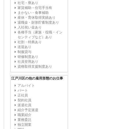
社宅・寮あり
家賃補助・住宅手当有
まかない・食事補助
産休・育休取得実績あり
退職金・財形貯蓄制度あり
入社祝い金あり
各種手当（家族・役職・イン
センティブなど）あり
社割・特典あり
送迎あり
制服貸与
研修制度あり
社員登用あり
資格取得支援制度あり
江戸川区の他の雇用形態のお仕事
アルバイト
パート
正社員
契約社員
派遣社員
紹介予定派遣
職業紹介
業務委託
独立開業