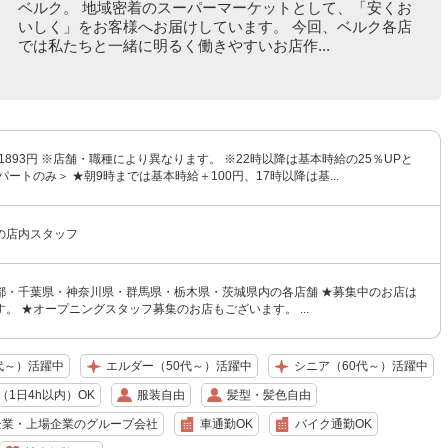
ベルク。 地域密着のスーパーマーケットとして、「安くお
いしく」をお客様へお届けしています。 今回、ベルク各店
では私たちと一緒に明るく働きやすいお店作...
〜1893円 ※店舗・職種により異なります。 ※22時以降は基本時給の25％UPと
パートのみ＞ ★朝9時までは基本時給＋100円、17時以降は基...
の店内スタッフ
都・千葉県・神奈川県・群馬県・栃木県・茨城県内の各店舗 ★募集中のお店は
。 ★オープニングスタッフ募集のお店もございます。 ...
代～）活躍中
エルダー（50代～）活躍中
シニア（60代～）活躍中
1日4h以内）OK
服装自由
髪型・髪色自由
企業・上場企業のグループ会社
車通勤OK
バイク通勤OK