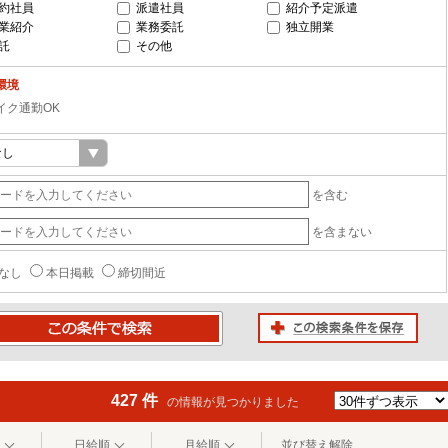
約社員
派遣社員
紹介予定派遣
業紹介
業務委託
独立開業
託
その他
環境
イク通勤OK
を含む
を含まない
なし
本日掲載
締切間近
この検索条件を保存
条件で検索
427 件
の情報が見つかりました
日給順
月給順
並び替え解除