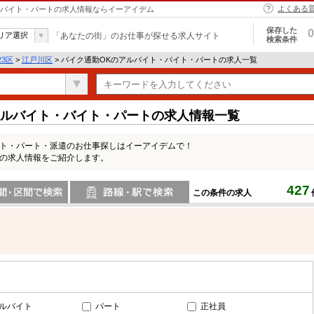
よくある
ト・バイト・パートの求人情報ならイーアイデム
保存した
0
リア選択
「あなたの街」のお仕事が探せる求人サイト
検索条件
23区
>
江戸川区
> バイク通勤OKのアルバイト・バイト・パートの求人一覧
アルバイト・バイト・パートの求人情報一覧
イト・パート・派遣のお仕事探しはイーアイデムで！
Kの求人情報をご紹介します。
427
この条件の求人
間で検索
路線・駅・駅で検索
ルバイト
パート
正社員