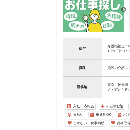
介護福祉士：時給
給与
1,350円〜1
職種
施設内介護ス
東京・神奈川
勤務地
近・家から近
入社日応相談
未経験歓迎
日払い
車通勤OK
バイ
まかない・食事補助
資格取