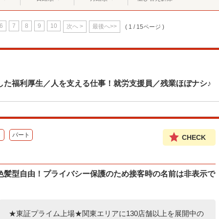
6
7
8
9
10
次へ >
最後へ>>
( 1 / 15ページ )
した福利厚生／人を支える仕事！就労支援員／残業ほぼナシ♪
ト
パート
CHECK
色髪型自由！プライバシー保護のため接客時の名前は非表示で
★東証プライム上場★関東エリアに130店舗以上を展開中の