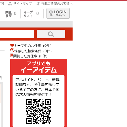
質問
サイトマップ
掲載ご希望のお客様へ
閲覧
キープ
0
0
履歴
リスト
ログイン
キープ中のお仕事（0件）
保存した検索条件（
0
件）
閲覧したお仕事（0件）
件