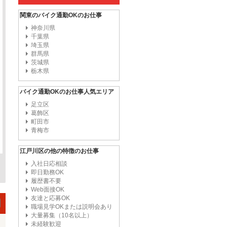
関東のバイク通勤OKのお仕事
神奈川県
千葉県
埼玉県
群馬県
茨城県
栃木県
バイク通勤OKのお仕事人気エリア
足立区
葛飾区
町田市
青梅市
江戸川区の他の特徴のお仕事
入社日応相談
即日勤務OK
履歴書不要
Web面接OK
友達と応募OK
職場見学OKまたは説明会あり
大量募集（10名以上）
未経験歓迎