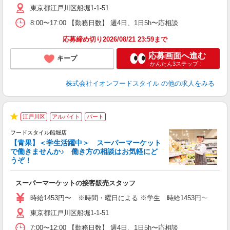
東京都江戸川区船堀1-1-51
8:00〜17:00 【勤務日数】 週4日、1日5h〜応相談
応募締め切り2026/08/21 23:59まで
応募画面へ進む
キープ
かんたん3ステップ！
株式会社イオンフードスタイル
の他の求人をみる
江戸川区
アルバイト
パート
★
フードスタイル船堀店
【青果】＜学生活躍中＞ スーパーマーケット
で働きませんか♪ 働き方の相談はお気軽にど
うぞ！
型
スーパーマーケットの接客販売スタッフ
未
～
時給1453円〜 ※時間・曜日による ※学生 時給1453円〜 【土日】歓迎
東京都江戸川区船堀1-1-51
7:00〜12:00 【勤務日数】 週4日、1日5h〜応相談