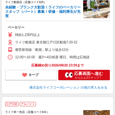
ライフ船堀店（店舗コード825）
未経験・ブランク大歓迎！ライフのベーカリー
スタッフ（パート）募集！研修・福利厚生が充
実
ベーカリー
未
～
時給1,235円以上
2
ライフ船堀店 東京都江戸川区船堀7-20-22
都営新宿線「船堀」駅より徒歩12分
12:00〜16:00 週3〜4日程度 曜日、時間は応相談
応募締め切り2026/08/20 23:59まで
応募画面へ進む
キープ
かんたん3ステップ！
株式会社ライフコーポレーション
の他の求人をみる
江戸川区
アルバイト
ライフ本一色店（店舗コード641）