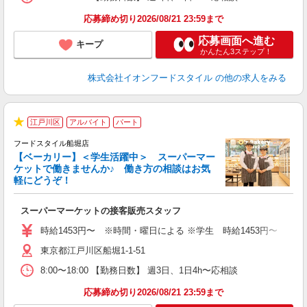
応募締め切り2026/08/21 23:59まで
応募画面へ進む
キープ
かんたん3ステップ！
株式会社イオンフードスタイル
の他の求人をみる
江戸川区
アルバイト
パート
★
フードスタイル船堀店
【ベーカリー】＜学生活躍中＞ スーパーマー
ケットで働きませんか♪ 働き方の相談はお気
軽にどうぞ！
型
スーパーマーケットの接客販売スタッフ
未
～
時給1453円〜 ※時間・曜日による ※学生 時給1453円〜 【土日】歓迎
日
東京都江戸川区船堀1-1-51
あ
8:00〜18:00 【勤務日数】 週3日、1日4h〜応相談
応募締め切り2026/08/21 23:59まで