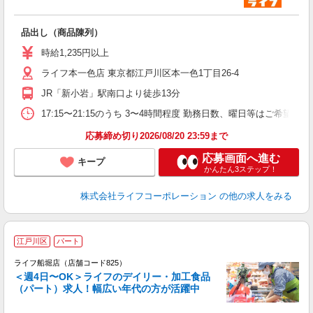
品出し（商品陳列）
未
ダ
時給1,235円以上
昇
ライフ本一色店 東京都江戸川区本一色1丁目26-4
K
JR「新小岩」駅南口より徒歩13分
17:15〜21:15のうち 3〜4時間程度 勤務日数、曜日等はご希望を
応募締め切り2026/08/20 23:59まで
応募画面へ進む
キープ
かんたん3ステップ！
株式会社ライフコーポレーション
の他の求人をみる
江戸川区
パート
ライフ船堀店（店舗コード825）
＜週4日〜OK＞ライフのデイリー・加工食品
（パート）求人！幅広い年代の方が活躍中