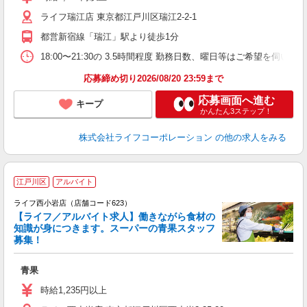
昇
ライフ瑞江店 東京都江戸川区瑞江2-2-1
K
都営新宿線「瑞江」駅より徒歩1分
18:00〜21:30の 3.5時間程度 勤務日数、曜日等はご希望を伺います
応募締め切り2026/08/20 23:59まで
応募画面へ進む
キープ
かんたん3ステップ！
株式会社ライフコーポレーション
の他の求人をみる
江戸川区
アルバイト
ライフ西小岩店（店舗コード623）
【ライフ／アルバイト求人】働きながら食材の
ア
知識が身につきます。スーパーの青果スタッフ
未
募集！
～
2
青果
給
時給1,235円以上