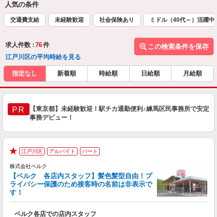
人気の条件
交通費支給
未経験歓迎
社会保険あり
ミドル（40代～）活躍中
求人件数 :
76
件
この検索条件を保存
江戸川区の平均時給を見る
指定なし
新着順
時給順
日給順
月給順
【東京都】未経験歓迎！駅チカ通勤便利♪練馬区民事務所で安定
PR
事務デビュー！
江戸川区
アルバイト
パート
★
株式会社ベルク
【ベルク 各店内スタッフ】髪色髪型自由！プ
ライバシー保護のため接客時の名前は非表示で
す！
た
ベルク各店での店内スタッフ
フ