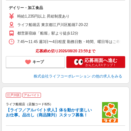
デイリー・加工食品
未
～
時給1,235円以上 昇給制度あり
2
ライフ船堀店 東京都江戸川区船堀7-20-22
都営新宿線「船堀」駅より徒歩12分
7:45〜11:45 週3日〜4日程度 勤務日数・時間、曜日等はご希
応募締め切り2026/08/20 23:59まで
応募画面へ進む
キープ
かんたん3ステップ！
株式会社ライフコーポレーション
の他の求人をみる
江戸川区
アルバイト
ライフ船堀店（店舗コード825）
【ライフ／アルバイト求人】体を動かす楽しい
お仕事。品出し（商品陳列）スタッフ募集！