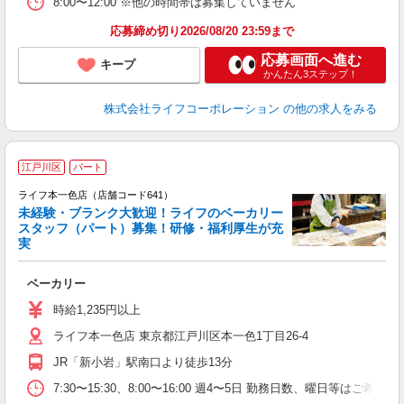
8:00〜12:00 ※他の時間帯は募集していません
応募締め切り2026/08/20 23:59まで
応募画面へ進む
キープ
かんたん3ステップ！
株式会社ライフコーポレーション
の他の求人をみる
江戸川区
パート
ライフ本一色店（店舗コード641）
未経験・ブランク大歓迎！ライフのベーカリー
スタッフ（パート）募集！研修・福利厚生が充
実
ベーカリー
未
～
時給1,235円以上
2
ライフ本一色店 東京都江戸川区本一色1丁目26-4
JR「新小岩」駅南口より徒歩13分
7:30〜15:30、8:00〜16:00 週4〜5日 勤務日数、曜日等はご希望