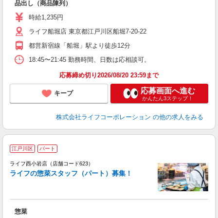
品出し（商品陳列）
未
ダ
時給1,235円
昇
ライフ船堀店 東京都江戸川区船堀7-20-22
K
都営新宿線「船堀」駅より徒歩12分
18:45〜21:45 勤務時間、日数は応相談可。
応募締め切り2026/08/20 23:59まで
応募画面へ進む
キープ
かんたん3ステップ！
株式会社ライフコーポレーション
の他の求人をみる
江戸川区
パート
ライフ西小岩店（店舗コード623）
ライフの惣菜スタッフ（パート）募集！
惣菜
未