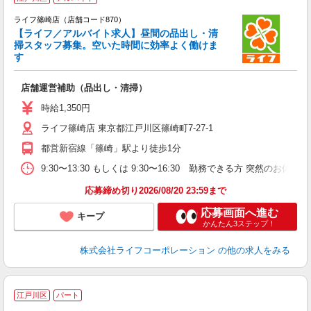
ライフ篠崎店（店舗コード870）
未
【ライフ／アルバイト求人】昼間の品出し・清
～
掃スタッフ募集。空いた時間に効率よく働けま
2
す
店舗運営補助（品出し・清掃）
時給1,350円
ライフ篠崎店 東京都江戸川区篠崎町7-27-1
都営新宿線「篠崎」駅より徒歩1分
9:30〜13:30 もしくは 9:30〜16:30 勤務できる方 突
応募締め切り2026/08/20 23:59まで
応募画面へ進む
キープ
かんたん3ステップ！
株式会社ライフコーポレーション
の他の求人をみる
江戸川区
パート