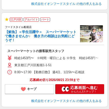
株式会社イオンフードスタイル
の他の求人をみる
江戸川区
アルバイト
パート
★
フードスタイル船堀店
【鮮魚】＜学生活躍中＞ スーパーマーケット
で働きませんか♪ 働き方の相談はお気軽にど
うぞ！
型
スーパーマーケットの接客販売スタッフ
未
～
時給1453円〜 ※時間・曜日による ※学生 時給1453円〜 【土日】歓迎
東京都江戸川区船堀1-1-51
8:00〜17:00 【勤務日数】 週4日、1日5h〜応相談
応募締め切り2026/08/21 23:59まで
応募画面へ進む
キープ
かんたん3ステップ！
株式会社イオンフードスタイル
の他の求人をみる