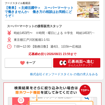
フードスタイル船堀店
【青果】＜主婦活躍中＞ スーパーマーケット
で働きませんか♪ 働き方の相談はお気軽にど
うぞ！
ー
スーパーマーケットの接客販売スタッフ
未
～
時給1453円〜 ※時間・曜日による ※学生 時給1453円〜 【土日】歓迎
東京都江戸川区船堀1-1-51
7:00〜12:00 【勤務日数】 週4日、1日5h〜応相談
応募締め切り2026/08/21 23:59まで
応募画面へ進む
キープ
かんたん3ステップ！
株式会社イオンフードスタイル
の他の求人をみる