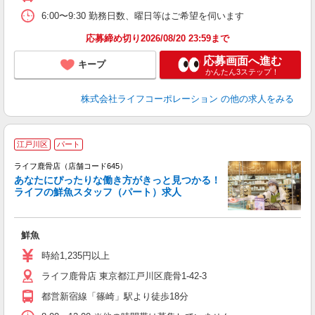
6:00〜9:30 勤務日数、曜日等はご希望を伺います
応募締め切り2026/08/20 23:59まで
応募画面へ進む
キープ
かんたん3ステップ！
株式会社ライフコーポレーション
の他の求人をみる
江戸川区
パート
ライフ鹿骨店（店舗コード645）
あなたにぴったりな働き方がきっと見つかる！
ライフの鮮魚スタッフ（パート）求人
鮮魚
未
～
時給1,235円以上
養
ライフ鹿骨店 東京都江戸川区鹿骨1-42-3
都営新宿線「篠崎」駅より徒歩18分