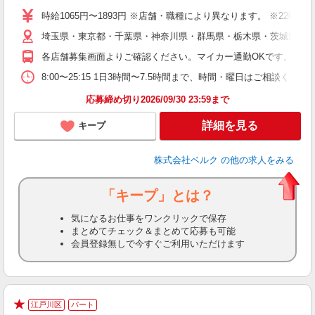
シ
時給1065円〜1893円 ※店舗・職種により異なります。 ※22
O
埼玉県・東京都・千葉県・神奈川県・群馬県・栃木県・茨城県内の
企
支
各店舗募集画面よりご確認ください。マイカー通勤OKです。
8:00〜25:15 1日3時間〜7.5時間まで、時間・曜日はご相談
応募締め切り2026/09/30 23:59まで
詳細を見る
キープ
株式会社ベルク
の他の求人をみる
「キープ」とは？
気になるお仕事をワンクリックで保存
まとめてチェック＆まとめて応募も可能
会員登録無しで今すぐご利用いただけます
江戸川区
パート