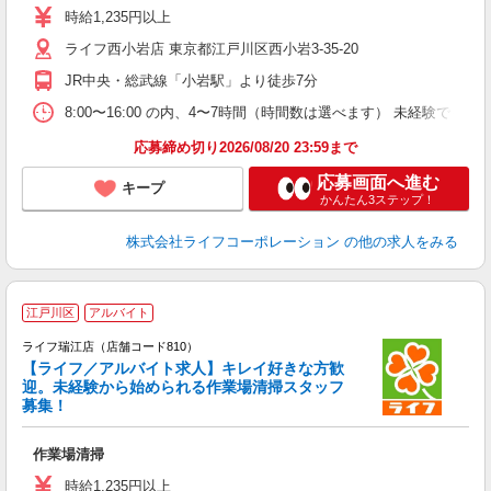
～
時給1,235円以上
養
ライフ西小岩店 東京都江戸川区西小岩3-35-20
JR中央・総武線「小岩駅」より徒歩7分
8:00〜16:00 の内、4〜7時間（時間数は選べます） 未経験
応募締め切り2026/08/20 23:59まで
応募画面へ進む
キープ
かんたん3ステップ！
株式会社ライフコーポレーション
の他の求人をみる
江戸川区
アルバイト
ライフ瑞江店（店舗コード810）
【ライフ／アルバイト求人】キレイ好きな方歓
迎。未経験から始められる作業場清掃スタッフ
募集！
作業場清掃
未
ダ
時給1,235円以上