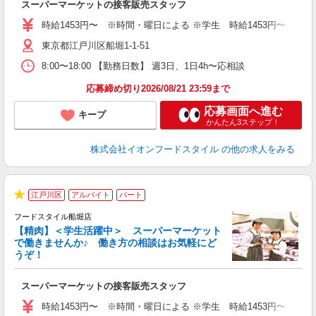
スーパーマーケットの接客販売スタッフ
未
～
時給1453円〜 ※時間・曜日による ※学生 時給1453円〜 【土日】歓迎
日
東京都江戸川区船堀1-1-51
あ
8:00〜18:00 【勤務日数】 週3日、1日4h〜応相談
応募締め切り2026/08/21 23:59まで
応募画面へ進む
キープ
かんたん3ステップ！
株式会社イオンフードスタイル
の他の求人をみる
江戸川区
アルバイト
パート
★
フードスタイル船堀店
【精肉】＜学生活躍中＞ スーパーマーケット
で働きませんか♪ 働き方の相談はお気軽にど
うぞ！
型
スーパーマーケットの接客販売スタッフ
未
～
時給1453円〜 ※時間・曜日による ※学生 時給1453円〜 【土日】歓迎