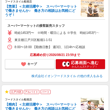
フードスタイル船堀店
【惣菜】＜主婦活躍中＞ スーパーマーケット
で働きませんか♪ 働き方の相談はお気軽にど
うぞ！
ー
スーパーマーケットの接客販売スタッフ
未
～
時給1453円〜 ※時間・曜日による ※学生 時給1453円〜 【土日】歓迎
日
東京都江戸川区船堀1-1-51
あ
8:00〜18:00 【勤務日数】 週3日、1日4h〜応相談
応募締め切り2026/08/21 23:59まで
応募画面へ進む
キープ
かんたん3ステップ！
株式会社イオンフードスタイル
の他の求人をみる
江戸川区
アルバイト
パート
★
フードスタイル船堀店
【精肉】＜主婦活躍中＞ スーパーマーケット
で働きませんか♪ 働き方の相談はお気軽にど