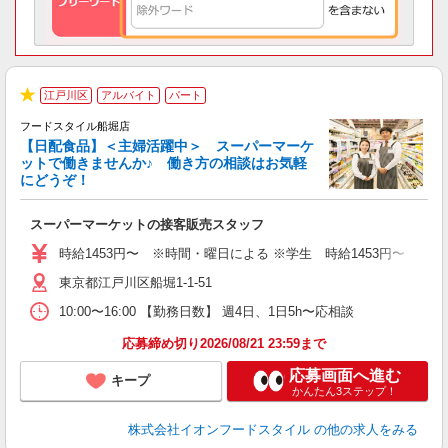
江戸川区
アルバイト
パート
★
フードスタイル船堀店
【日配食品】＜主婦活躍中＞ スーパーマーケ
ットで働きませんか♪ 働き方の相談はお気軽
にどうぞ！
ー
スーパーマーケットの接客販売スタッフ
未
～
時給1453円〜 ※時間・曜日による ※学生 時給1453円〜 【土日】歓迎
東京都江戸川区船堀1-1-51
10:00〜16:00 【勤務日数】 週4日、1日5h〜応相談
応募締め切り2026/08/21 23:59まで
応募画面へ進む
キープ
かんたん3ステップ！
株式会社イオンフードスタイル
の他の求人をみる