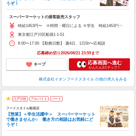
うぞ！
ー
スーパーマーケットの接客販売スタッフ
未
～
時給1453円〜 ※時間・曜日による ※学生 時給1453円〜 【土日】歓迎
東京都江戸川区船堀1-1-51
8:00〜17:00 【勤務日数】 週4日、1日5h〜応相談
応募締め切り2026/08/21 23:59まで
応募画面へ進む
キープ
かんたん3ステップ！
株式会社イオンフードスタイル
の他の求人をみる
江戸川区
アルバイト
パート
★
フードスタイル船堀店
【惣菜】＜学生活躍中＞ スーパーマーケット
で働きませんか♪ 働き方の相談はお気軽にど
うぞ！
型