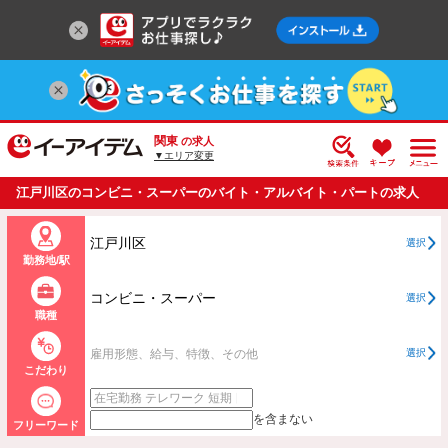
関東
の求人
▼エリア変更
江戸川区のコンビニ・スーパーのバイト・アルバイト・パートの求人
情報一覧
江戸川区
選択
勤務地/駅
コンビニ・スーパー
選択
職種
雇用形態、給与、特徴、その他
選択
こだわり
を含まない
フリーワード