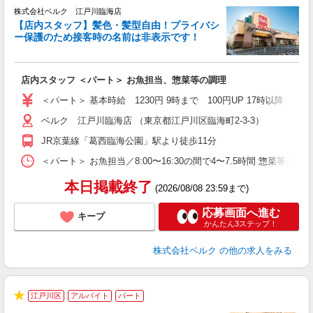
★
株式会社ベルク 江戸川臨海店
【店内スタッフ】髪色・髪型自由！プライバシ
ー保護のため接客時の名前は非表示です！
の
は
り
店内スタッフ ＜パート＞ お魚担当、惣菜等の調理
未
髪
＜パート＞ 基本時給 1230円 9時まで 100円UP 17時以
通
ベルク 江戸川臨海店 （東京都江戸川区臨海町2-3-3）
JR京葉線「葛西臨海公園」駅より徒歩11分
＜パート＞ お魚担当／8:00〜16:30の間で4〜7.5時間 惣菜等の
本日掲載終了
(2026/08/08 23:59まで)
応募画面へ進む
キープ
かんたん3ステップ！
株式会社ベルク
の他の求人をみる
江戸川区
アルバイト
パート
★