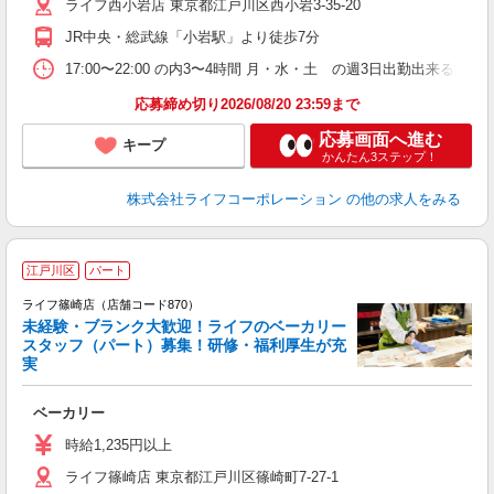
ライフ西小岩店 東京都江戸川区西小岩3-35-20
JR中央・総武線「小岩駅」より徒歩7分
17:00〜22:00 の内3〜4時間 月・水・土 の週3日出勤出来る
応募締め切り2026/08/20 23:59まで
応募画面へ進む
キープ
かんたん3ステップ！
株式会社ライフコーポレーション
の他の求人をみる
江戸川区
パート
ライフ篠崎店（店舗コード870）
未経験・ブランク大歓迎！ライフのベーカリー
スタッフ（パート）募集！研修・福利厚生が充
実
ベーカリー
未
～
時給1,235円以上
2
ライフ篠崎店 東京都江戸川区篠崎町7-27-1