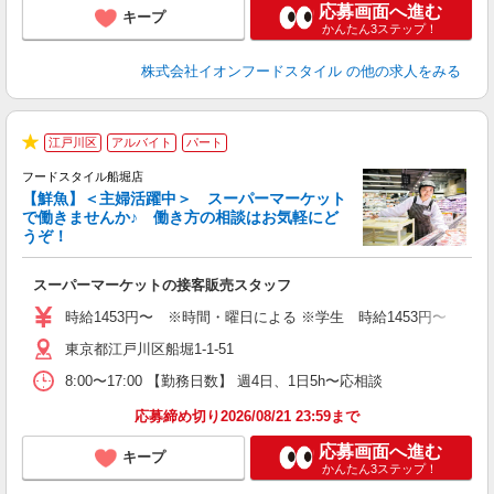
応募画面へ進む
キープ
かんたん3ステップ！
株式会社イオンフードスタイル
の他の求人をみる
江戸川区
アルバイト
パート
★
フードスタイル船堀店
【鮮魚】＜主婦活躍中＞ スーパーマーケット
で働きませんか♪ 働き方の相談はお気軽にど
うぞ！
ー
スーパーマーケットの接客販売スタッフ
未
～
時給1453円〜 ※時間・曜日による ※学生 時給1453円〜 【土日】歓迎
東京都江戸川区船堀1-1-51
8:00〜17:00 【勤務日数】 週4日、1日5h〜応相談
応募締め切り2026/08/21 23:59まで
応募画面へ進む
キープ
かんたん3ステップ！