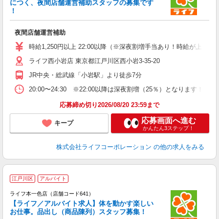
につく、夜間店舗運営補助スタッフの募集です
未
！
～
2
夜間店舗運営補助
時給1,250円以上 22:00以降（※深夜割増手当あり！時給が上が
ライフ西小岩店 東京都江戸川区西小岩3-35-20
JR中央・総武線「小岩駅」より徒歩7分
20:00〜24:30 ※22:00以降は深夜割増（25％）となり
応募締め切り2026/08/20 23:59まで
応募画面へ進む
キープ
かんたん3ステップ！
株式会社ライフコーポレーション
の他の求人をみる
江戸川区
アルバイト
ライフ本一色店（店舗コード641）
【ライフ／アルバイト求人】体を動かす楽しい
お仕事。品出し（商品陳列）スタッフ募集！