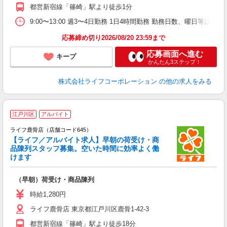
都営新宿線「篠崎」駅より徒歩1分
9:00〜13:00 週3〜4日勤務 1日4時間勤務 勤務日数、曜日等はご
応募締め切り2026/08/20 23:59まで
応募画面へ進む
キープ
かんたん3ステップ！
株式会社ライフコーポレーション
の他の求人をみる
江戸川区
アルバイト
ライフ鹿骨店（店舗コード645）
【ライフ／アルバイト求人】早朝の荷受け・商
品陳列スタッフ募集。空いた時間に効率よく働
けます
（早朝）荷受け・商品陳列
未
～
時給1,280円
2
ライフ鹿骨店 東京都江戸川区鹿骨1-42-3
給
都営新宿線「篠崎」駅より徒歩18分