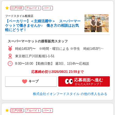
江戸川区
アルバイト
パート
★
フードスタイル船堀店
【ベーカリー】＜主婦活躍中＞ スーパーマー
ケットで働きませんか♪ 働き方の相談はお気
軽にどうぞ！
ー
スーパーマーケットの接客販売スタッフ
未
～
時給1453円〜 ※時間・曜日による ※学生 時給1453円〜 【土日】歓迎
日
東京都江戸川区船堀1-1-51
あ
8:00〜18:00 【勤務日数】 週3日、1日4h〜応相談
応募締め切り2026/08/21 23:59まで
応募画面へ進む
キープ
かんたん3ステップ！
株式会社イオンフードスタイル
の他の求人をみる
江戸川区
アルバイト
パート
★