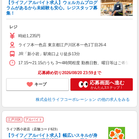
【ライフ／アルバイト求人】ウェルカムプログ
ラムがあるから未経験も安心。レジスタッフ募
集！
レジ
未
ダ
時給1,235円
昇
ライフ本一色店 東京都江戸川区本一色1丁目26-4
K
JR「新小岩」駅南口より徒歩13分
17:15〜21:15のうち 3〜4時間程度 勤務日数、曜日等はご希望を
応募締め切り2026/08/20 23:59まで
応募画面へ進む
キープ
かんたん3ステップ！
株式会社ライフコーポレーション
の他の求人をみる
江戸川区
アルバイト
ライフ西小岩店（店舗コード623）
【ライフ／アルバイト求人】幅広いスキルが身
の