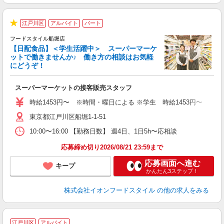
江戸川区
アルバイト
パート
★
フードスタイル船堀店
【日配食品】＜学生活躍中＞ スーパーマーケ
ットで働きませんか♪ 働き方の相談はお気軽
にどうぞ！
型
スーパーマーケットの接客販売スタッフ
未
～
時給1453円〜 ※時間・曜日による ※学生 時給1453円〜 【土日】歓迎
東京都江戸川区船堀1-1-51
10:00〜16:00 【勤務日数】 週4日、1日5h〜応相談
応募締め切り2026/08/21 23:59まで
応募画面へ進む
キープ
かんたん3ステップ！
株式会社イオンフードスタイル
の他の求人をみる
江戸川区
アルバイト