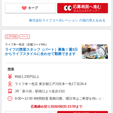
応募画面へ進む
キープ
かんたん3ステップ！
株式会社ライフコーポレーション
の他の求人をみる
江戸川区
パート
ライフ本一色店（店舗コード641）
ライフの惣菜スタッフ（パート）募集！週3日
からライフスタイルに合わせて勤務できます
惣菜
未
～
時給1,235円以上
2
ライフ本一色店 東京都江戸川区本一色1丁目26-4
JR「新小岩」駅南口より徒歩13分
8:00〜12:00 4時間程度 勤務日数、曜日等はご希望を伺います
応募締め切り2026/08/20 23:59まで