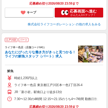
応募締め切り2026/08/20 23:59まで
応募画面へ進む
キープ
かんたん3ステップ！
株式会社ライフコーポレーション
の他の求人をみる
江戸川区
パート
ライフ本一色店（店舗コード641）
あなたにぴったりな働き方がきっと見つかる！
ライフの鮮魚スタッフ（パート）求人
鮮魚
未
～
時給1,235円以上
2
ライフ本一色店 東京都江戸川区本一色1丁目26-4
JR「新小岩」駅南口より徒歩13分
7:30〜12:30の4時間 12:15〜21:15のうち4〜7時間 勤務日
応募締め切り2026/08/20 23:59まで