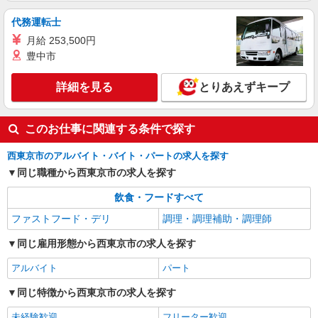
福祉施設での調理師（チーフ候補）【正社員】
月給25万円〜30万円 ※給与は経験や前職給与
代務運転士
に応じて決定します。 賞与年2回
月給 253,500円
尚和緑寿 （東京都西東京市新町1-11-25）
豊中市
詳細を見る
キープ
詳細を見る
とりあえずキープ
アルバイト
パート
このお仕事に関連する条件で探す
株式会社HITOWA フードサービスカンパニー
福祉施設での調理補助【アルバイト・パート】
西東京市のアルバイト・バイト・パートの求人を探す
時給1,250円以上 ※経験によりスタート時給は
同じ職種から西東京市の求人を探す
変動します。 ※AP評価制度：あり 年1回の評価
により時給を見直します。 ※アルバイト賞与（寸
イリーゼ武蔵境 （東京都西東京市新町3丁目5-
飲食・フードすべて
志）：あり 年2回。勤続年数により金額UP。
27）
ファストフード・デリ
調理・調理補助・調理師
詳細を見る
キープ
同じ雇用形態から西東京市の求人を探す
アルバイト
パート
同じ特徴から西東京市の求人を探す
未経験歓迎
フリーター歓迎