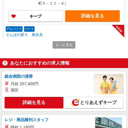
前職給与に応じて決定します。
町５－１１－４）
詳細を見る
キープ
NEW
アルバイト
パート
そんぽの家Ｓ 東伏見
調理補助スタッフ
もっと見る
時給1270円〜1320円 ※経験等による ★希望収
入がありましたら、ご相談いただければ希望条件
に合うかの確認もいたします。 ★時間外手当別途
東京都西東京市東伏見4丁目4番25号
あなたにおすすめの求人情報
支給 ★上記金額は働きがい向上手当を含みます。
★働きがい向上手当※26年6月改定（地域により異
詳細を見る
キープ
なる） 社会保険加入者は更に＋50円
総合病院の清掃
月給 257,400円
NEW
アルバイト
パート
港区
コンパスグループ・ジャパン株式会社 22061_p
調理師【アルバイト・パート】
詳細を見る
とりあえずキープ
時給1,400円以上 試用期間中 時給1,400円以上
(試用期間2ヶ月) 残業が発生した場合、残業代を1
分単位で別途支給します。
保谷第二小学校・柳沢中学校 （東京都西東京
レジ・商品陳列スタッフ
市柳沢4丁目2番11号）
時給 1,180円