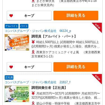
まどか東伏見 （東京都西東京市中町4-1-18
まどか東伏見内）
詳細を見る
キープ
NEW
アルバイト
パート
コンパスグループ・ジャパン株式会社 66124_p
調理員【アルバイト・パート】
時給1,500円以上 試用期間中 時給1,500円以上
(試用期間2ヶ月) 残業が発生した場合、残業代を1
分単位で別途支給します。
西東京ケアコミュニティそよ風 （東京都西東
京市東町3-1-13）
詳細を見る
キープ
NEW
正社員
コンパスグループ・ジャパン株式会社 21817_f
調理師責任者【正社員】
月給30万円〜32万円 試用期間中 月給30万円〜
32万円(試用期間3ヶ月) 残業が発生した場合、残業
代を1分単位で別途支給します。 ※給与は経験や
碧山小学校・明保中学校 （東京都西東京市中