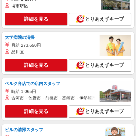
堺市堺区
詳細を見る
キープ
詳細を見る
とりあえずキープ
NEW
アルバイト
パート
コンパスグループ・ジャパン株式会社 22061_p
調理補助【アルバイト・パート】
大学病院の清掃
時給1,250円以上 試用期間中 時給1,250円以上
月給 273,650円
(試用期間2ヶ月) 残業が発生した場合、残業代を1
品川区
分単位で別途支給します。
保谷第二小学校・柳沢中学校 （東京都西東京
市柳沢4丁目2番11号）
詳細を見る
とりあえずキープ
詳細を見る
キープ
ベルク各店での店内スタッフ
NEW
アルバイト
パート
時給 1,065円
そんぽの家Ｓ 東伏見
古河市・佐野市・前橋市・高崎市・伊勢崎市・太田市・館林市・
調理補助スタッフ
時給1270円〜1320円 ※経験等による ★希望収
詳細を見る
とりあえずキープ
入がありましたら、ご相談いただければ希望条件
に合うかの確認もいたします。 ★時間外手当別途
東京都西東京市東伏見4丁目4番25号
支給 ★上記金額は働きがい向上手当を含みます。
ビルの清掃スタッフ
★働きがい向上手当※26年6月改定（地域により異
詳細を見る