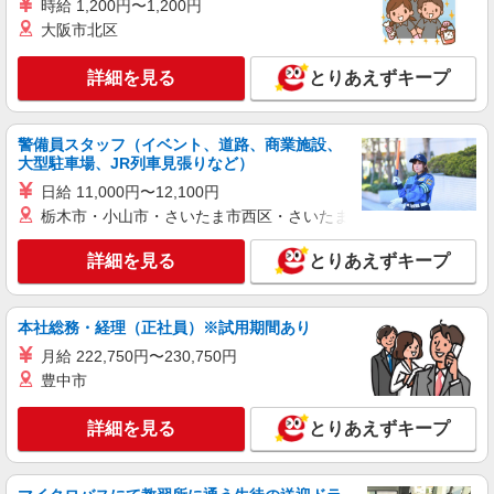
キープ
なる） 社会保険加入者は更に＋50円
時給 1,200円〜1,200円
大阪市北区
NEW
パート
社会福祉法人さくらの園
詳細を見る
とりあえずキープ
施設での給食調理スタッフ
時給1,250円
警備員スタッフ（イベント、道路、商業施設、
東京都西東京市西原町4丁目5番6号 西東京市西
大型駐車場、JR列車見張りなど）
原総合教育施設内
日給 11,000円〜12,100円
栃木市・小山市・さいたま市西区・さいたま市岩槻区・久喜市・
詳細を見る
キープ
詳細を見る
とりあえずキープ
NEW
アルバイト
パート
コンパスグループ・ジャパン株式会社 21817_p
調理師【アルバイト・パート】
本社総務・経理（正社員）※試用期間あり
時給1,600円以上 試用期間中 時給1,600円以上
月給 222,750円〜230,750円
(試用期間2ヶ月) 残業が発生した場合、残業代を1
豊中市
分単位で別途支給します。
碧山小学校・明保中学校 （東京都西東京市中
町５－１１－４）
詳細を見る
とりあえずキープ
詳細を見る
キープ