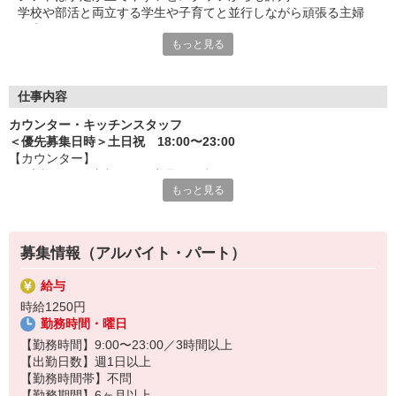
学校や部活と両立する学生や子育てと並行しながら頑張る主婦
（夫）など、
もっと見る
みんなから「働きやすい！」という声が上がっています♪
毎週希望を遠慮なくご相談ください！
＜ 未経験でも心配ナシ ＞
仕事内容
タブレットで動画や画像を見せながら丁寧に指導します！
カウンター・キッチンスタッフ
先輩によるレクチャーもあるので、
＜優先募集日時＞土日祝 18:00〜23:00
久しぶりのお仕事のパートさんや初アルバイトの学生さんも安心
【カウンター】
です♪
■お客様からの注文伺い、商品の用意
もっと見る
■サンド・ポテトの調理
オトクな従業員割引があるのも必見！まずは気軽にご応募を☆
■定期的な店内チェック・清掃
カフェ感覚で楽しく働けます♪
募集情報（アルバイト・パート）
【キッチン】 ※対面や接客はなし！
■チキンの調理
給与
こだわりの詰まったKFCのチキンをつくるお仕事です。
時給1250円
ひとつひとつ丁寧に粉をまぶして揚げる作業をお任せします。
勤務時間・曜日
カンタンな作業なので初めての方もスグに覚えられますし、
作業については丁寧に教えるから心配はいりません
【勤務時間】9:00〜23:00／3時間以上
【出勤日数】週1日以上
【勤務時間帯】不問
【勤務期間】6ヶ月以上