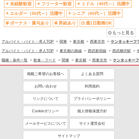
未経験歓迎
フリーター歓迎
ミドル（40代～）活躍中
ボーナス・賞与あり
週1日勤務OK
エルダー（50代～）活躍中
シニア（60代～）活躍中
週2～3日勤務OK
短時間勤務（1日4h以内）OK
ボーナス・賞与あり
昇給あり
週1日勤務OK
上場企業・上場企業のグループ会
扶養内勤務OK
社
もっと見る
交通費支給
社会保険あり
アルバイト・バイト・求人TOP
関東
東京都
西東京市
ケンタッキーフ
まかない・食事補助
社員登用あり
アルバイト・バイト・求人TOP
東京都の路線
西武新宿線
西武柳沢駅
職種・条件一覧
飲食・フード
関東
東京都
西東京市
ケンタッキーフ
掲載ご希望のお客様へ
よくある質問
お問い合わせ
利用規約
リンクについて
プライバシーポリシー
Cookieポリシー
個人情報保護方針
メールサービスについて
サイト運営会社
サイトマップ