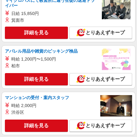
マイクロバスにて教習所に通う生徒の送迎ドラ
NEW
イバー
アルバイト
パート
そんぽの家 西東京
日給 15,850円
調理補助スタッフ
箕面市
時給1290円〜1340円 ※経験等による ★希望収
入がありましたら、ご相談いただければ希望条件
詳細を見る
とりあえずキープ
に合うかの確認もいたします。 ★時間外手当別途
東京都西東京市中町6丁目5-12
支給 ★上記金額は働きがい向上手当を含みます。
★働きがい向上手当※26年6月改定（地域により異
アパレル用品や雑貨のピッキング検品
詳細を見る
キープ
なる） 社会保険加入者は更に＋50円
時給 1,200円〜1,500円
NEW
柏市
アルバイト
パート
そんぽの家Ｓ 保谷駅前
詳細を見る
とりあえずキープ
調理補助スタッフ
時給1270円〜1320円 ※経験等による ★希望収
入がありましたら、ご相談いただければ希望条件
マンションの受付・案内スタッフ
に合うかの確認もいたします。 ★時間外手当別途
東京都西東京市東町3丁目5-2
支給 ★上記金額は働きがい向上手当を含みます。
時給 2,000円
★働きがい向上手当※26年6月改定（地域により異
渋谷区
詳細を見る
キープ
なる） 社会保険加入者は更に＋50円
詳細を見る
とりあえずキープ
アルバイト
パート
株式会社HITOWA フードサービスカンパニー