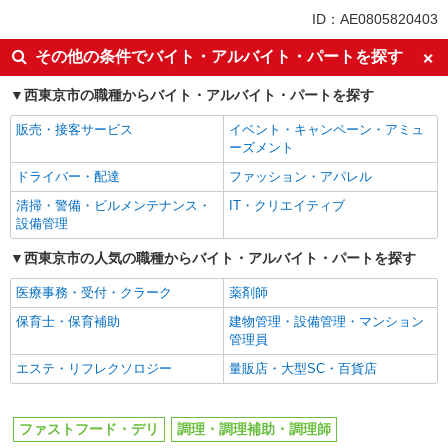
同じ特徴から西武柳沢駅の求人を探す
ID：AE0805820403
未経験歓迎
フリーター歓迎
その他の条件でバイト・アルバイト・パートを探す
ミドル（40代～）活躍中
エルダー（50代～）活躍中
西東京市の職種からバイト・アルバイト・パートを探す
シニア（60代～）活躍中
ボーナス・賞与あり
販売・接客サービス
イベント・キャンペーン・アミュ
昇給あり
週1日勤務OK
ーズメント
週2～3日勤務OK
短時間勤務（1日4h以内）OK
ドライバー・配達
ファッション・アパレル
上場企業・上場企業のグループ会
扶養内勤務OK
清掃・警備・ビルメンテナンス・
IT・クリエイティブ
社
設備管理
交通費支給
社会保険あり
西東京市の人気の職種からバイト・アルバイト・パートを探す
まかない・食事補助
社員登用あり
医療事務・受付・クラーク
薬剤師
同じ職種から求人を探す
保育士・保育補助
建物管理・設備管理・マンション
飲食・フード
管理員
ファストフード・デリ
調理・調理補助・調理師
エステ・リフレクソロジー
量販店・大型SC・百貨店
同じ特徴から求人を探す
ファストフード・デリ
調理・調理補助・調理師
未経験歓迎
ミドル（40代～）活躍中