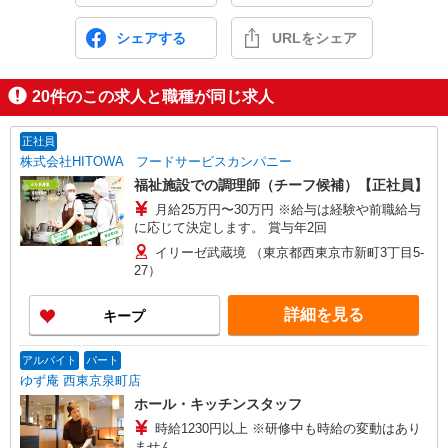
シェアする
URLをシェア
20
件のこの求人と職種が同じ求人
正社員
株式会社HITOWA フードサービスカンパニー
福祉施設での調理師（チーフ候補）【正社員】
月給25万円〜30万円 ※給与は経験や前職給与
に応じて決定します。 賞与年2回
イリーゼ武蔵境 （東京都西東京市新町3丁目5-
27）
詳細を見る
キープ
アルバイト
パート
ゆず庵 西東京泉町店
ホール・キッチンスタッフ
時給1230円以上 ※研修中も時給の変動はあり
ません