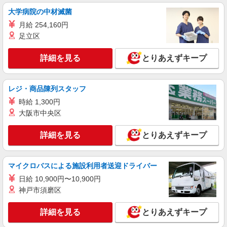
福祉施設での調理補助【アルバイト・パート】
大学病院の中材滅菌
時給1,250円 ※経験によりスタート時給は変動
月給 254,160円
します。 ※AP評価制度：あり 年1回の評価によ
足立区
り時給を見直します。 ※アルバイト賞与（寸
イリーゼ武蔵境 （東京都西東京市新町3丁目5-
志）：あり 年2回。勤続年数により金額UP。
27）
詳細を見る
とりあえずキープ
詳細を見る
キープ
レジ・商品陳列スタッフ
正社員
時給 1,300円
株式会社HITOWA フードサービスカンパニー
大阪市中央区
福祉施設での調理師【正社員】
月給23万円〜26万円 ※給与は経験や前職給与
詳細を見る
とりあえずキープ
に応じて決定します。 賞与年2回
イリーゼ武蔵境 （東京都西東京市新町3丁目5-
27）
マイクロバスによる施設利用者送迎ドライバー
日給 10,900円〜10,900円
詳細を見る
キープ
神戸市須磨区
正社員
詳細を見る
とりあえずキープ
株式会社HITOWA フードサービスカンパニー