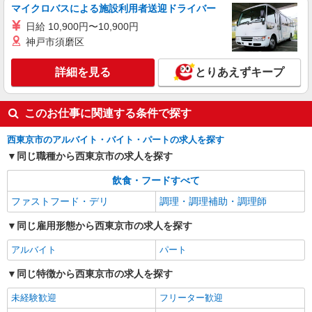
マイクロバスによる施設利用者送迎ドライバー
東京都西東京市富士町5-2-12
日給 10,900円〜10,900円
神戸市須磨区
詳細を見る
キープ
詳細を見る
とりあえずキープ
アルバイト
パート
株式会社HITOWA フードサービスカンパニー
福祉施設での調理補助【アルバイト・パート】
このお仕事に関連する条件で探す
時給1,250円以上 ※経験によりスタート時給は
変動します。 ※AP評価制度：あり 年1回の評価
西東京市のアルバイト・バイト・パートの求人を探す
により時給を見直します。 ※アルバイト賞与（寸
イリーゼ武蔵境 （東京都西東京市新町3丁目5-
同じ職種から西東京市の求人を探す
志）：あり 年2回。勤続年数により金額UP。
27）
飲食・フードすべて
詳細を見る
キープ
ファストフード・デリ
調理・調理補助・調理師
同じ雇用形態から西東京市の求人を探す
アルバイト
パート
同じ特徴から西東京市の求人を探す
未経験歓迎
フリーター歓迎