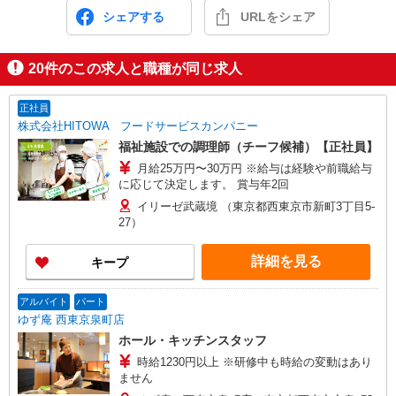
シェアする
URLをシェア
20
件のこの求人と職種が同じ求人
正社員
株式会社HITOWA フードサービスカンパニー
福祉施設での調理師（チーフ候補）【正社員】
月給25万円〜30万円 ※給与は経験や前職給与
に応じて決定します。 賞与年2回
イリーゼ武蔵境 （東京都西東京市新町3丁目5-
27）
詳細を見る
キープ
アルバイト
パート
ゆず庵 西東京泉町店
ホール・キッチンスタッフ
時給1230円以上 ※研修中も時給の変動はあり
ません