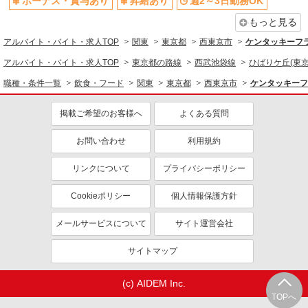
ボーナス・賞与あり
昇給あり
週2～3日勤務OK
短時間勤務（1日4h以内）OK
上場企業・上場企業のグループ会
もっと見る
社
アルバイト・バイト・求人TOP
関東
東京都
西東京市
ケンタッキーフ
扶養内勤務OK
交通費支給
アルバイト・バイト・求人TOP
東京都の路線
西武池袋線
ひばりケ丘(東京
社会保険あり
まかない・食事補助
職種・条件一覧
飲食・フード
関東
東京都
西東京市
ケンタッキーフ
社員登用あり
掲載ご希望のお客様へ
よくある質問
お問い合わせ
利用規約
リンクについて
プライバシーポリシー
Cookieポリシー
個人情報保護方針
メールサービスについて
サイト運営会社
サイトマップ
(c) AIDEM Inc.
TOPへ