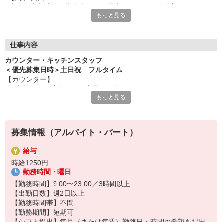
実際、高校生から大学生まで、学生さんが多く活躍中です。
もっと見る
安心して活躍できる環境を整えているから、気軽に飛び込んで来
てくださいね。
＜ お仕事はしっかりお伝えします ＞
仕事内容
業務は動画や画像を用いて先輩がきちんとレクチャーするから安
カウンター・キッチンスタッフ
心です！
＜優先募集日時＞土日祝 フルタイム
【カウンター】
＜ 融通の利くシフトがポイント ＞
■お客様からの注文伺い、商品の用意
シフトは予定が立てやすいとスタッフからも評判！
もっと見る
■サンド・ポテトの調理
学業と両立できる、理想のシフトで活躍くださいね。
■定期的な店内チェック・清掃
カフェ感覚で楽しく働けます♪
＜ 髪型・髪色自由 ＞
飲食店としての常識的な範囲内で、自分色を出せますよ。
募集情報（アルバイト・パート）
【キッチン】 ※対面や接客はなし！
■チキンの調理
給与
こだわりの詰まったKFCのチキンをつくるお仕事です。
時給1250円
ひとつひとつ丁寧に粉をまぶして揚げる作業をお任せします。
勤務時間・曜日
カンタンな作業なので初めての方もスグに覚えられますし、
作業については丁寧に教えるから心配はいりません
【勤務時間】9:00〜23:00／3時間以上
【出勤日数】週2日以上
【勤務時間帯】不問
【勤務期間】短期可
【シフト提出】毎月（または毎週）勤務日・時間の希望を提出