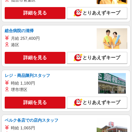
仙台市青葉区
アルバイト
パート
コンパスグループ・ジャパン株式会社 21817_p
詳細を見る
とりあえずキープ
調理師【アルバイト・パート】
時給1,600円以上 試用期間中 時給1,600円以上
(試用期間2ヶ月) 残業が発生した場合、残業代を1
総合病院の清掃
分単位で別途支給します。
碧山小学校・明保中学校 （東京都西東京市中
月給 257,400円
町５－１１－４）
港区
詳細を見る
キープ
詳細を見る
とりあえずキープ
アルバイト
パート
そんぽの家S 東伏見
レジ・商品陳列スタッフ
調理補助スタッフ
時給 1,180円
時給1270円〜1320円 ※経験等による ★希望収
堺市堺区
入がありましたら、ご相談いただければ希望条件
に合うかの確認もいたします。 ★時間外手当別途
東京都西東京市東伏見4丁目4番25号
支給 ★上記金額は働きがい向上手当を含みます。
詳細を見る
とりあえずキープ
★働きがい向上手当※26年6月改定（地域により異
詳細を見る
キープ
なる） 社会保険加入者は更に＋50円
ベルク各店での店内スタッフ
アルバイト
パート
時給 1,065円
コンパスグループ・ジャパン株式会社 22061_p