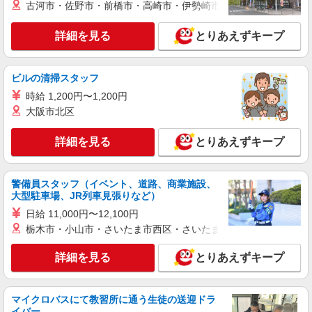
古河市・佐野市・前橋市・高崎市・伊勢崎市・太田市・館林市・
調理補助【アルバイト・パート】
時給1,250円以上 試用期間中 時給1,250円以上
詳細を見る
とりあえずキープ
(試用期間2ヶ月) 残業が発生した場合、残業代を1
分単位で別途支給します。
保谷第二小学校・柳沢中学校 （東京都西東京
市柳沢4丁目2番11号）
ビルの清掃スタッフ
時給 1,200円〜1,200円
詳細を見る
キープ
大阪市北区
アルバイト
パート
詳細を見る
とりあえずキープ
コンパスグループ・ジャパン株式会社 22061_p
調理師【アルバイト・パート】
時給1,400円以上 試用期間中 時給1,400円以上
警備員スタッフ（イベント、道路、商業施設、
大型駐車場、JR列車見張りなど）
(試用期間2ヶ月) 残業が発生した場合、残業代を1
分単位で別途支給します。
保谷第二小学校・柳沢中学校 （東京都西東京
日給 11,000円〜12,100円
市柳沢4丁目2番11号）
栃木市・小山市・さいたま市西区・さいたま市岩槻区・久喜市・
詳細を見る
詳細を見る
キープ
とりあえずキープ
正社員
マイクロバスにて教習所に通う生徒の送迎ドラ
コンパスグループ・ジャパン株式会社 21817_f
イバー