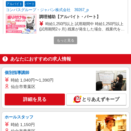
アルバイト
パート
コンパスグループ・ジャパン株式会社 39267_p
調理補助【アルバイト・パート】
時給1,250円以上 試用期間中 時給1,250円以上
(試用期間2ヶ月) 残業が発生した場合、残業代を1
分単位で別途支給します。
まどか東伏見 （東京都西東京市中町4-1-18
もっと見る
まどか東伏見内）
詳細を見る
キープ
あなたにおすすめの求人情報
アルバイト
パート
個別指導講師
コンパスグループ・ジャパン株式会社 39267_p
時給 1,040円〜1,390円
調理師【アルバイト・パート】
仙台市青葉区
時給1,500円以上 試用期間中 時給1,500円以上
(試用期間2ヶ月) 残業が発生した場合、残業代を1
分単位で別途支給します。
詳細を見る
とりあえずキープ
まどか東伏見 （東京都西東京市中町4-1-18
まどか東伏見内）
ホールスタッフ
詳細を見る
キープ
時給 1,150円