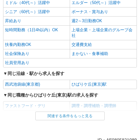
ミドル（40代～）活躍中
エルダー（50代～）活躍中
シニア（60代～）活躍中
ボーナス・賞与あり
昇給あり
週2～3日勤務OK
短時間勤務（1日4h以内）OK
上場企業・上場企業のグループ会
社
扶養内勤務OK
交通費支給
社会保険あり
まかない・食事補助
社員登用あり
同じ沿線・駅から求人を探す
西武池袋線(東京都)
ひばりケ丘(東京)駅
同じ職種からひばりケ丘(東京)駅の求人を探す
ファストフード・デリ
調理・調理補助・調理師
関連する条件をもっと見る
同じ雇用形態からひばりケ丘(東京)駅の求人を探す
アルバイト
パート
同じ特徴からひばりケ丘(東京)駅の求人を探す