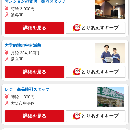
マンションの受付・案内スタッフ
時給1,300円 ※経験によりスタート時給は変動
時給 2,000円
します。 ※AP評価制度：あり 年1回の評価によ
渋谷区
り時給を見直します。 ※アルバイト賞与（寸
尚和緑寿 （東京都西東京市新町1-11-25）
志）：あり 年2回。勤続年数により金額UP。
詳細を見る
とりあえずキープ
詳細を見る
キープ
大学病院の中材滅菌
正社員
株式会社HITOWA フードサービスカンパニー
月給 254,160円
福祉施設での栄養士【正社員】
足立区
月給23万円〜26万円 ※給与は経験や前職給与
に応じて決定します。 賞与年2回
詳細を見る
とりあえずキープ
尚和緑寿 （東京都西東京市新町1-11-25）
レジ・商品陳列スタッフ
詳細を見る
キープ
時給 1,300円
大阪市中央区
アルバイト
パート
ピザハット 西東京富士町店
詳細を見る
とりあえずキープ
ピザハットデリバリースタッフ（配達員）
時給1,260円以上 平日 時給1,260円以上 土日・
祝日 時給1,260円以上