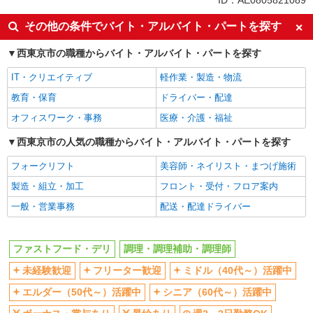
ID：AE0805821089
未経験歓迎
フリーター歓迎
その他の条件でバイト・アルバイト・パートを探す
ミドル（40代～）活躍中
エルダー（50代～）活躍中
西東京市の職種からバイト・アルバイト・パートを探す
シニア（60代～）活躍中
ボーナス・賞与あり
IT・クリエイティブ
軽作業・製造・物流
昇給あり
週2～3日勤務OK
教育・保育
ドライバー・配達
短時間勤務（1日4h以内）OK
上場企業・上場企業のグループ会
社
オフィスワーク・事務
医療・介護・福祉
扶養内勤務OK
交通費支給
西東京市の人気の職種からバイト・アルバイト・パートを探す
社会保険あり
まかない・食事補助
フォークリフト
美容師・ネイリスト・まつげ施術
社員登用あり
製造・組立・加工
フロント・受付・フロア案内
同じ職種から求人を探す
一般・営業事務
配送・配達ドライバー
飲食・フード
ファストフード・デリ
調理・調理補助・調理師
ファストフード・デリ
調理・調理補助・調理師
同じ特徴から求人を探す
未経験歓迎
フリーター歓迎
ミドル（40代～）活躍中
エルダー（50代～）活躍中
シニア（60代～）活躍中
未経験歓迎
ミドル（40代～）活躍中
ボーナス・賞与あり
週2～3日勤務OK