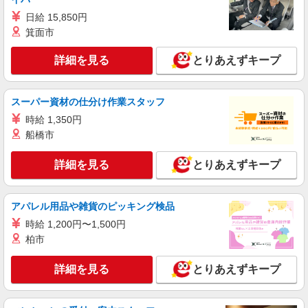
調理師責任者【正社員】
日給 15,850円
月給30万円〜32万円 試用期間中 月給30万円〜
箕面市
32万円(試用期間3ヶ月) 残業が発生した場合、残業
代を1分単位で別途支給します。 ※給与は経験や
碧山小学校・明保中学校 （東京都西東京市中
詳細を見る
とりあえずキープ
前職給与に応じて決定します。
町５－１１－４）
詳細を見る
キープ
スーパー資材の仕分け作業スタッフ
時給 1,350円
アルバイト
パート
船橋市
コンパスグループ・ジャパン株式会社 21817_p
調理補助【アルバイト・パート】
詳細を見る
とりあえずキープ
時給1,226円以上 試用期間中 時給1,226円以上
(試用期間2ヶ月) 残業が発生した場合、残業代を1
分単位で別途支給します。
碧山小学校・明保中学校 （東京都西東京市中
アパレル用品や雑貨のピッキング検品
町５－１１－４）
時給 1,200円〜1,500円
柏市
詳細を見る
キープ
詳細を見る
とりあえずキープ
アルバイト
パート
株式会社HITOWA フードサービスカンパニー
福祉施設での調理補助【アルバイト・パート】