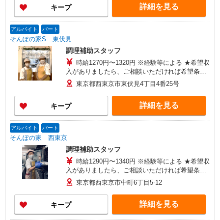
詳細を見る
キープ
アルバイト
パート
そんぽの家S 東伏見
調理補助スタッフ
時給1270円〜1320円 ※経験等による ★希望収
入がありましたら、ご相談いただければ希望条件
に合うかの確認もいたします。 ★時間外手当別途
東京都西東京市東伏見4丁目4番25号
支給 ★上記金額は働きがい向上手当を含みます。
★働きがい向上手当※26年6月改定（地域により異
詳細を見る
キープ
なる） 社会保険加入者は更に＋50円
アルバイト
パート
そんぽの家 西東京
調理補助スタッフ
時給1290円〜1340円 ※経験等による ★希望収
入がありましたら、ご相談いただければ希望条件
に合うかの確認もいたします。 ★時間外手当別途
東京都西東京市中町6丁目5-12
支給 ★上記金額は働きがい向上手当を含みます。
★働きがい向上手当※26年6月改定（地域により異
詳細を見る
キープ
なる） 社会保険加入者は更に＋50円