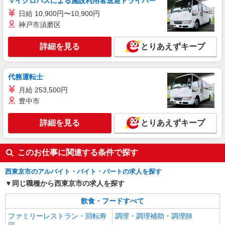
マイクロバスによる施設利用者送迎ドライバー
イリーゼ武蔵境 （東京都西東京市新町3丁目5-
27）
日給 10,900円〜10,900円
神戸市須磨区
詳細を見る
キープ
詳細を見る
とりあえずキープ
アルバイト
パート
株式会社HITOWA フードサービスカンパニー
代務運転士
福祉施設での調理補助【アルバイト・パート】
月給 253,500円
時給1,250円 ※経験によりスタート時給は変動
豊中市
します。 ※AP評価制度：あり 年1回の評価によ
り時給を見直します。 ※アルバイト賞与（寸
イリーゼ武蔵境 （東京都西東京市新町3丁目5-
志）：あり 年2回。勤続年数により金額UP。
詳細を見る
27）
とりあえずキープ
詳細を見る
キープ
このお仕事に関連する条件で探す
西東京市のアルバイト・バイト・パートの求人を探す
同じ職種から西東京市の求人を探す
飲食・フードすべて
ファミリーレストラン・回転寿
調理・調理補助・調理師