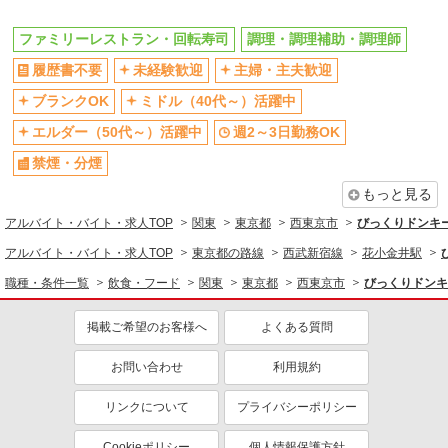
同じ特徴から求人を探す
未経験歓迎
ミドル（40代～）活躍中
ファミリーレストラン・回転寿司
調理・調理補助・調理師
週2～3日勤務OK
扶養内勤務OK
履歴書不要
未経験歓迎
主婦・主夫歓迎
副業・WワークOK
交通費支給
ブランクOK
ミドル（40代～）活躍中
社会保険あり
まかない・食事補助
エルダー（50代～）活躍中
週2～3日勤務OK
禁煙・分煙
もっと見る
アルバイト・バイト・求人TOP
関東
東京都
西東京市
びっくりドンキ
アルバイト・バイト・求人TOP
東京都の路線
西武新宿線
花小金井駅
職種・条件一覧
飲食・フード
関東
東京都
西東京市
びっくりドンキ
掲載ご希望のお客様へ
よくある質問
お問い合わせ
利用規約
リンクについて
プライバシーポリシー
Cookieポリシー
個人情報保護方針