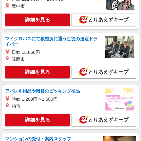
調理補助【アルバイト・パート】
豊中市
時給1,250円以上 試用期間中 時給1,250円以上
(試用期間2ヶ月) 残業が発生した場合、残業代を1
詳細を見る
とりあえずキープ
分単位で別途支給します。
まどか東伏見 （東京都西東京市中町4-1-18
まどか東伏見内）
マイクロバスにて教習所に通う生徒の送迎ドラ
イバー
詳細を見る
キープ
日給 15,850円
NEW
箕面市
アルバイト
パート
そんぽの家 西東京
詳細を見る
とりあえずキープ
調理補助スタッフ
時給1290円〜1340円 ※経験等による ★希望収
入がありましたら、ご相談いただければ希望条件
アパレル用品や雑貨のピッキング検品
に合うかの確認もいたします。 ★時間外手当別途
東京都西東京市中町6丁目5-12
支給 ★上記金額は働きがい向上手当を含みます。
時給 1,200円〜1,500円
★働きがい向上手当※26年6月改定（地域により異
柏市
詳細を見る
キープ
なる） 社会保険加入者は更に＋50円
詳細を見る
とりあえずキープ
正社員
株式会社HITOWA フードサービスカンパニー
福祉施設での調理師【正社員】
マンションの受付・案内スタッフ