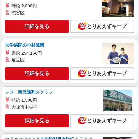
月給23万円〜26万円 ※給与は経験や前職給与
時給 2,000円
に応じて決定します。 賞与年2回
渋谷区
尚和緑寿 （東京都西東京市新町1-11-25）
詳細を見る
とりあえずキープ
詳細を見る
キープ
アルバイト
パート
大学病院の中材滅菌
株式会社HITOWA フードサービスカンパニー
月給 254,160円
福祉施設での調理補助【アルバイト・パート】
足立区
時給1,300円 ※経験によりスタート時給は変動
します。 ※AP評価制度：あり 年1回の評価によ
詳細を見る
とりあえずキープ
り時給を見直します。 ※アルバイト賞与（寸
尚和緑寿 （東京都西東京市新町1-11-25）
志）：あり 年2回。勤続年数により金額UP。
レジ・商品陳列スタッフ
詳細を見る
キープ
時給 1,300円
正社員
大阪市中央区
株式会社HITOWA フードサービスカンパニー
福祉施設での調理師【正社員】
詳細を見る
とりあえずキープ
月給23万円〜26万円 ※給与は経験や前職給与
に応じて決定します。 賞与年2回