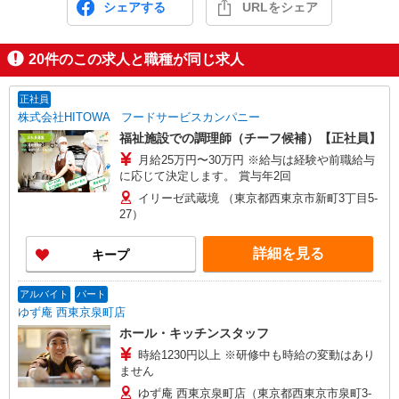
シェアする
URLをシェア
20
件のこの求人と職種が同じ求人
正社員
株式会社HITOWA フードサービスカンパニー
福祉施設での調理師（チーフ候補）【正社員】
月給25万円〜30万円 ※給与は経験や前職給与
に応じて決定します。 賞与年2回
イリーゼ武蔵境 （東京都西東京市新町3丁目5-
27）
詳細を見る
キープ
アルバイト
パート
ゆず庵 西東京泉町店
ホール・キッチンスタッフ
時給1230円以上 ※研修中も時給の変動はあり
ません
ゆず庵 西東京泉町店（東京都西東京市泉町3-