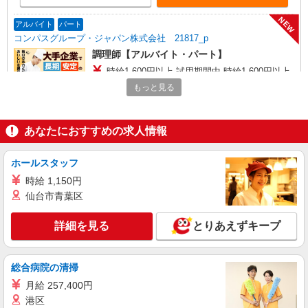
NEW
アルバイト
パート
コンパスグループ・ジャパン株式会社 21817_p
調理師【アルバイト・パート】
時給1,600円以上 試用期間中 時給1,600円以上
(試用期間2ヶ月) 残業が発生した場合、残業代を1
もっと見る
分単位で別途支給します。
碧山小学校・明保中学校 （東京都西東京市中
町５－１１－４）
あなたにおすすめの求人情報
詳細を見る
キープ
ホールスタッフ
NEW
アルバイト
パート
時給 1,150円
コンパスグループ・ジャパン株式会社 22061_p
仙台市青葉区
調理補助【アルバイト・パート】
時給1,250円以上 試用期間中 時給1,250円以上
詳細を見る
とりあえずキープ
(試用期間2ヶ月) 残業が発生した場合、残業代を1
分単位で別途支給します。
保谷第二小学校・柳沢中学校 （東京都西東京
市柳沢4丁目2番11号）
総合病院の清掃
月給 257,400円
詳細を見る
キープ
港区