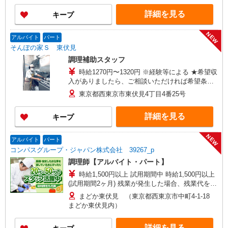
★働きがい向上手当※26年6月改定（地域により異
詳細を見る
キープ
なる） 社会保険加入者は更に＋50円
NEW
アルバイト
パート
そんぽの家Ｓ 東伏見
調理補助スタッフ
時給1270円〜1320円 ※経験等による ★希望収
入がありましたら、ご相談いただければ希望条件
に合うかの確認もいたします。 ★時間外手当別途
東京都西東京市東伏見4丁目4番25号
支給 ★上記金額は働きがい向上手当を含みます。
★働きがい向上手当※26年6月改定（地域により異
詳細を見る
キープ
なる） 社会保険加入者は更に＋50円
NEW
アルバイト
パート
コンパスグループ・ジャパン株式会社 39267_p
調理師【アルバイト・パート】
時給1,500円以上 試用期間中 時給1,500円以上
(試用期間2ヶ月) 残業が発生した場合、残業代を1
分単位で別途支給します。
まどか東伏見 （東京都西東京市中町4-1-18
まどか東伏見内）
詳細を見る