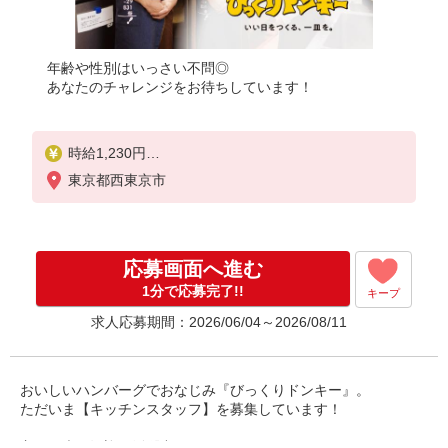
年齢や性別はいっさい不問◎
あなたのチャレンジをお待ちしています！
時給1,230円
18歳未満（高校生含む）時給1,230円
東京都西東京市
深夜（22時以降 年少者不可）時給1,538円
☆土日祝日手当：時給＋100円
☆12月31日〜1月3日まで年末年始手当有（時給アッ
プ）
応募画面へ進む
1分で応募完了!!
キープ
求人応募期間：2026/06/04～2026/08/11
おいしいハンバーグでおなじみ『びっくりドンキー』。
ただいま【キッチンスタッフ】を募集しています！
主婦（夫）歓迎・活躍中！