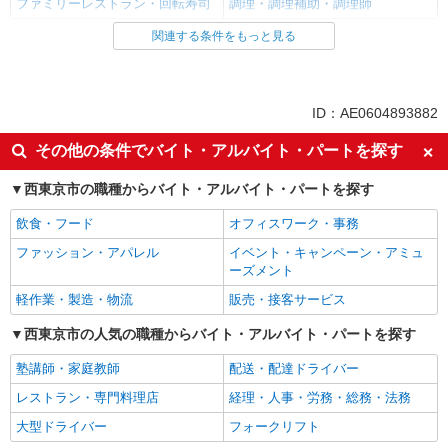
ファミリーレストラン・回転寿司
調理・調理補助・調理師
関連する条件をもっと見る
同じ雇用形態から花小金井駅の求人を探す
アルバイト
パート
同じ特徴から花小金井駅の求人を探す
ID：AE0604893882
履歴書不要
未経験歓迎
その他の条件でバイト・アルバイト・パートを探す
主婦・主夫歓迎
ブランクOK
西東京市の職種からバイト・アルバイト・パートを探す
ミドル（40代～）活躍中
エルダー（50代～）活躍中
飲食・フード
オフィスワーク・事務
週2～3日勤務OK
禁煙・分煙
ファッション・アパレル
イベント・キャンペーン・アミュ
扶養内勤務OK
副業・WワークOK
ーズメント
交通費支給
社会保険あり
軽作業・製造・物流
販売・接客サービス
まかない・食事補助
西東京市の人気の職種からバイト・アルバイト・パートを探す
同じ職種から求人を探す
塾講師・家庭教師
配送・配達ドライバー
飲食・フード
レストラン・専門料理店
経理・人事・労務・総務・法務
調理・調理補助・調理師
大型ドライバー
フォークリフト