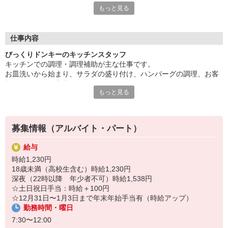
もっと見る
「子供が手を離れたから、そろそろ復職したいな」
そんな主婦（夫）の皆様を強力サポートします！
同世代のママも働いているので安心です☆
仕事内容
「幼稚園や保育園のお迎えの時間まで」
びっくりドンキーのキッチンスタッフ
「子供が小学校に行っている間だけ」
キッチンでの調理・調理補助が主な仕事です。
など、シフト勤務制でしっかり調整ができます♪
お皿洗いから始まり、サラダの盛り付け、ハンバーグの調理、お客
家事や子育てと両立して働くことができますよ！
様へ提供される商品の最終チェックなど。
もっと見る
マニュアルに基づきひとつひとつ丁寧に教えていきます。未経験の
＜履歴書不要＞
方でも心配無用です。
応募にあたって、面倒な履歴書を書く必要はなし。
紙ではなくあなた自身のお人柄を見たいので、面接では自分らし
くのびのびとお話してみてくださいね！
募集情報（アルバイト・パート）
＜未経験OK＞
給与
調理経験がなくても問題なし！
時給1,230円
業務はイチから丁寧にお教えするので、経験の有無に関わらず安
18歳未満（高校生含む）時給1,230円
心してご応募ください。
深夜（22時以降 年少者不可）時給1,538円
☆土日祝日手当：時給＋100円
＜嬉しい割引特典あり＞
☆12月31日〜1月3日まで年末年始手当有（時給アップ）
飲食20％オフチケットを、毎月5枚プレゼント！
勤務時間・曜日
さらに勤務中の休憩時間には、全メニューを50%オフで食べられ
7:30〜12:00
ます♪