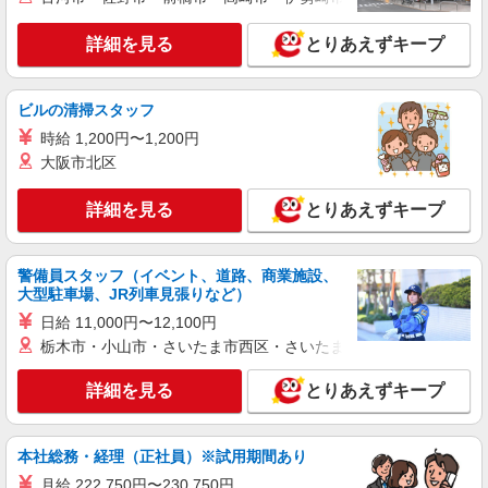
コンパスグループ・ジャパン株式会社 22061_p
詳細を見る
とりあえずキープ
調理師【アルバイト・パート】
時給1,400円以上 試用期間中 時給1,400円以上
(試用期間2ヶ月) 残業が発生した場合、残業代を1
ビルの清掃スタッフ
分単位で別途支給します。
保谷第二小学校・柳沢中学校 （東京都西東京
時給 1,200円〜1,200円
市柳沢4丁目2番11号）
大阪市北区
詳細を見る
キープ
詳細を見る
とりあえずキープ
NEW
パート
社会福祉法人さくらの園
警備員スタッフ（イベント、道路、商業施設、
施設での給食調理スタッフ
大型駐車場、JR列車見張りなど）
時給1,250円
日給 11,000円〜12,100円
東京都西東京市西原町4丁目5番6号 西東京市西
栃木市・小山市・さいたま市西区・さいたま市岩槻区・久喜市・
原総合教育施設内
詳細を見る
とりあえずキープ
詳細を見る
キープ
NEW
本社総務・経理（正社員）※試用期間あり
アルバイト
パート
コンパスグループ・ジャパン株式会社 39267_p
月給 222,750円〜230,750円