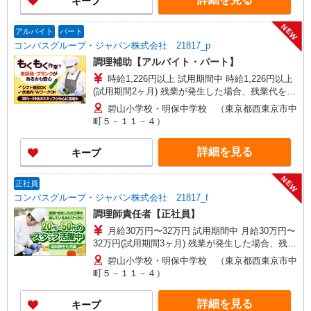
キープ
NEW
アルバイト
パート
コンパスグループ・ジャパン株式会社 21817_p
調理補助【アルバイト・パート】
時給1,226円以上 試用期間中 時給1,226円以上
(試用期間2ヶ月) 残業が発生した場合、残業代を1
分単位で別途支給します。
碧山小学校・明保中学校 （東京都西東京市中
町５－１１－４）
詳細を見る
キープ
NEW
正社員
コンパスグループ・ジャパン株式会社 21817_f
調理師責任者【正社員】
月給30万円〜32万円 試用期間中 月給30万円〜
32万円(試用期間3ヶ月) 残業が発生した場合、残業
代を1分単位で別途支給します。 ※給与は経験や
碧山小学校・明保中学校 （東京都西東京市中
前職給与に応じて決定します。
町５－１１－４）
詳細を見る
キープ