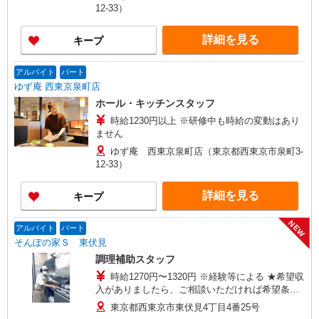
12-33）
詳細を見る
キープ
アルバイト
パート
ゆず庵 西東京泉町店
ホール・キッチンスタッフ
時給1230円以上 ※研修中も時給の変動はあり
ません
ゆず庵 西東京泉町店（東京都西東京市泉町3-
12-33）
詳細を見る
キープ
NEW
アルバイト
パート
そんぽの家Ｓ 東伏見
調理補助スタッフ
時給1270円〜1320円 ※経験等による ★希望収
入がありましたら、ご相談いただければ希望条件
に合うかの確認もいたします。 ★時間外手当別途
東京都西東京市東伏見4丁目4番25号
支給 ★上記金額は働きがい向上手当を含みます。