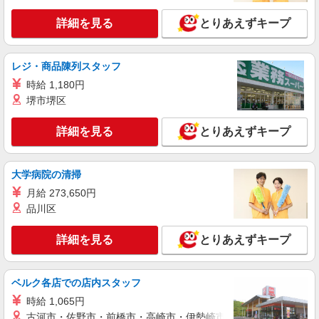
NEW
アルバイト
パート
詳細を見る
とりあえずキープ
コンパスグループ・ジャパン株式会社 66124_p
調理員【アルバイト・パート】
レジ・商品陳列スタッフ
時給1,500円以上 試用期間中 時給1,500円以上
(試用期間2ヶ月) 残業が発生した場合、残業代を1
時給 1,180円
分単位で別途支給します。
西東京ケアコミュニティそよ風 （東京都西東
堺市堺区
京市東町3-1-13）
詳細を見る
とりあえずキープ
詳細を見る
キープ
NEW
大学病院の清掃
アルバイト
パート
そんぽの家Ｓ 保谷駅前
月給 273,650円
調理補助スタッフ
品川区
時給1270円〜1320円 ※経験等による ★希望収
入がありましたら、ご相談いただければ希望条件
詳細を見る
とりあえずキープ
に合うかの確認もいたします。 ★時間外手当別途
東京都西東京市東町3丁目5-2
支給 ★上記金額は働きがい向上手当を含みます。
★働きがい向上手当※26年6月改定（地域により異
ベルク各店での店内スタッフ
詳細を見る
キープ
なる） 社会保険加入者は更に＋50円
時給 1,065円
NEW
古河市・佐野市・前橋市・高崎市・伊勢崎市・太田市・館林市・
アルバイト
パート