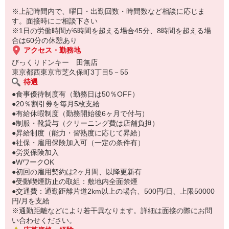
※上記時間内で、曜日・出勤回数・時間数など相談に応じま
す。面接時にご相談下さい
※1日の労働時間が6時間を超える場合45分、8時間を超える場
合は60分の休憩あり
アクセス・勤務地
びっくりドンキー 田無店
東京都西東京市芝久保町3丁目5－55
待遇
●食事優待制度有（勤務日は50％OFF）
●20％割引券を毎月5枚支給
●有給休暇制度（勤務開始後6ヶ月で付与）
●制服・靴貸与（クリーニング費は店舗負担）
●昇給制度（能力・習熟度に応じて昇給）
●社保・雇用保険加入可（一定の条件有）
●労災保険加入
●WワークOK
●初回の雇用契約は2ヶ月間、以降更新有
●受動喫煙防止の取組：敷地内全面禁煙
●交通費：通勤距離片道2km以上の場合、500円/日、上限50000
円/月を支給
※通勤距離などにより若干異なります。詳細は面接の際にお問
い合わせください。