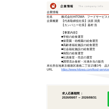
企業情報
社名
株式会社HITOWA フードサービ
企業概要
【代表取締役社長】須原 清貴
【カンパニー社長】嘉村 浩
【事業内容】
■学校の給食運営
■保育園・幼稚園の給食運営
■高齢者福祉施設の給食運営
■社会福祉施設の給食運営
■病院の給食運営
■社員食堂・売店の運営
■調理済み食材・冷凍弁当の販売
本社所在地
東京都港区港南二丁目15番3号 品
URL
https://www.hitowa.com/food-service
求人応募期間 ：
2026/08/07 ～ 2026/08/31