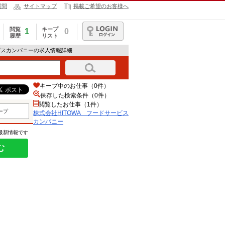
質問
サイトマップ
掲載ご希望のお客様へ
閲覧
キープ
1
0
履歴
リスト
ログイン
ービスカンパニーの求人情報詳細
キープ中のお仕事（0件）
保存した検索条件（
0
件）
閲覧したお仕事（1件）
ープ
株式会社HITOWA フードサービス
カンパニー
の最新情報です
む