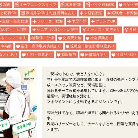
深夜
オープニングスタッフ
車通勤OK
バイク通勤OK
社宅・寮
と応募OK
職場見学OKまたは説明会あり
未経験歓迎
経験者・有資格
主婦・主夫歓迎
フリーター歓迎
学歴不問
ブランクOK
（50代～）活躍中
シニア（60代～）活躍中
ボーナス・賞与あり
昇給
べる・シフト自由
禁煙・分煙
交通費支給
社会保険あり
食事補助
産休・育休取得実績あり
退職金・財形貯蓄制度あり
など）あり
社割・特典あり
制服貸与
研修制度あり
社員登用あ
「現場の中心で、食と人をつなぐ」
当社受託施設での調理業務に加え、食材の発注・シフ
成・スタッフ教育など、現場運営に
関わるチーフ候補を募集しています。30〜50代の方が
活躍中。調理経験を活かし、
マネジメントにも挑戦できるポジションです。
調理だけでなく、職場の運営にも関われるやりがいあ
事。
現場のリーダーとして、チームをまとめ、円滑な運営
えます。