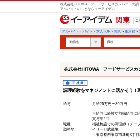
株式会社HITOWA フードサービスカンパニーの調
アルバイトのことならイーアイデム
エ
関東
アルバイト・バイト・求人TOP
>
関東
>
東京都
>
勤務地
職種
株式会社HITOWA フードサービスカ
正社員
調理経験をマネジメントに活かそう！
給与
月給25万円〜30万円
※給与は経験や前職給与に
賞与年2回
職種
福祉施設での調理師（チー
勤務地
イリーゼ武蔵境
（東京都西東京市新町3丁目5