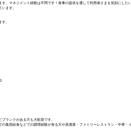
ます。マネジメント経験は不問です！食事の提供を通して利用者さまを笑顔にした
ています。
ます。
0
どブランクがある方も大歓迎です。
での集団給食などでの調理経験が有る方や居酒屋・ファミリーレストラン・中華・