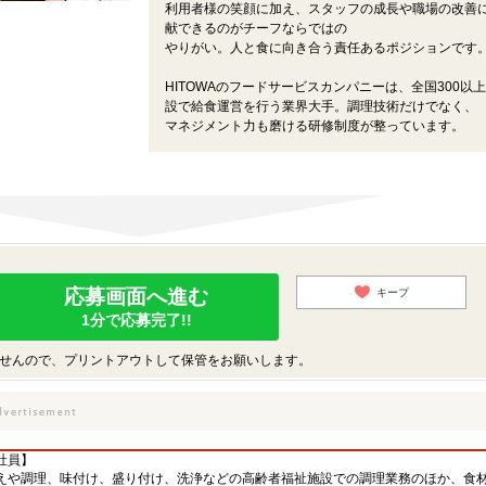
利用者様の笑顔に加え、スタッフの成長や職場の改善
献できるのがチーフならではの
やりがい。人と食に向き合う責任あるポジションです
HITOWAのフードサービスカンパニーは、全国300以
設で給食運営を行う業界大手。調理技術だけでなく、
マネジメント力も磨ける研修制度が整っています。
応募画面へ進む
キープ
1分で応募完了!!
せんので、プリントアウトして保管をお願いします。
社員】
えや調理、味付け、盛り付け、洗浄などの高齢者福祉施設での調理業務のほか、食