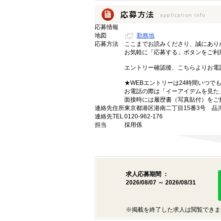
応募情報
地図
勤務地
応募方法
ここまでお読みくださり、誠にあり
お気軽に「応募する」ボタンをご利
エントリー確認後、こちらよりお電
★WEBエントリーは24時間いつで
お電話の際は「イーアイデムを見た
面接時には履歴書（写真貼付）をご
連絡先住所
東京都港区港南二丁目15番3号 品
連絡先TEL
0120-962-176
担当
採用係
求人応募期間 ：
2026/08/07 ～ 2026/08/31
※掲載を終了した求人は閲覧できま