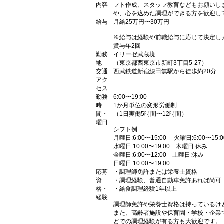
内容
フト作成、スタッフ教育などもお願いし
や、心を込めた調理ができる方を歓迎し
給与
月給25万円〜30万円
※給与は経験や前職給与に応じて決定し
賞与年2回
勤務
イリーゼ武蔵境
地
（東京都西東京市新町3丁目5-27）
交通
西武鉄道新宿線田無駅から徒歩約20分
アク
セス
勤務
6:00〜19:00
時
1か月単位の変形労働制
間・
（1日実働5時間〜12時間）
曜日
シフト例
月曜日:6:00〜15:00 火曜日:6:00〜15:0
水曜日:10:00〜19:00 木曜日:休み
金曜日:6:00〜12:00 土曜日:休み
日曜日:10:00〜19:00
応募
・調理師免許または栄養士資格
資
・調理経験、普通自動車免許あれば尚可
格・
・給食調理経験1年以上
経験
調理師免許や栄養士資格は持っているけ
また、高齢者施設や保育園・学校・企業
どでの調理経験が有る方も大歓迎です。