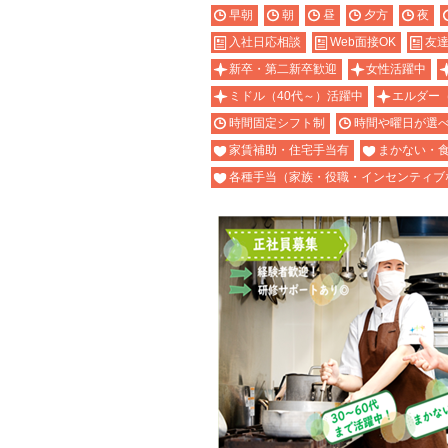
早朝
朝
昼
夕方
夜
入社日応相談
Web面接OK
友達
新卒・第二新卒歓迎
女性活躍中
ミドル（40代～）活躍中
エルダー
時間固定シフト制
時間や曜日が選
家賃補助・住宅手当有
まかない・
各種手当（家族・役職・インセンティブ