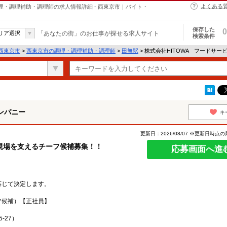
よくある
理・調理補助・調理師の求人情報詳細 - 西東京市｜バイト・
保存した
0
リア選択
「あなたの街」のお仕事が探せる求人サイト
検索条件
西東京市
>
西東京市の調理・調理補助・調理師
>
田無駅
> 株式会社HITOWA フードサ
ンパニー
キ
更新日：2026/08/07 ※更新日時点
現場を支えるチーフ候補募集！！
応募画面へ進
応じて決定します。
フ候補）【正社員】
-27）