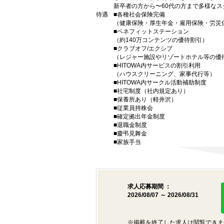
新卒者の方から〜60代の方まで多様な
待遇
■各種社会保険完備
（健康保険・厚生年金・雇用保険・労災
■ベネフィットステーション
（約140万コンテンツの優待割引）
■クラブオフ/エクシブ
（レジャー施設やリゾートホテル等の優
■HITOWA内サービスの割引利用
（ハウスクリーニング、家事代行等）
■HITOWA内サークル活動補助制度
■社宅制度（社内規定あり）
■保養所あり（軽井沢）
■従業員持株会
■確定拠出年金制度
■退職金制度
■慶弔見舞金
■家族手当
求人応募期間 ：
2026/08/07 ～ 2026/08/31
※掲載を終了した求人は閲覧できま