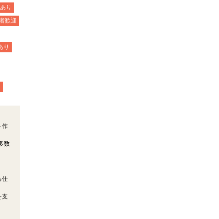
あり
者歓迎
あり
り
ト作
多数
る仕
を支