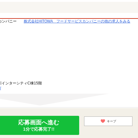
スカンパニー
株式会社HITOWA フードサービスカンパニーの他の求人をみる
川インターシティC棟15階
/
応募画面へ進む
キープ
1分で応募完了!!