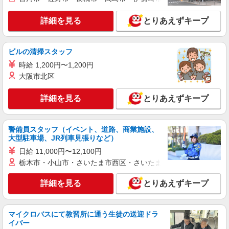
コンパスグループ・ジャパン株式会社 21817_p
調理師【アルバイト・パート】
詳細を見る
とりあえずキープ
時給1,600円以上 試用期間中 時給1,600円以上
(試用期間2ヶ月) 残業が発生した場合、残業代を1
分単位で別途支給します。
碧山小学校・明保中学校 （東京都西東京市中
ビルの清掃スタッフ
町５－１１－４）
時給 1,200円〜1,200円
大阪市北区
詳細を見る
キープ
詳細を見る
とりあえずキープ
アルバイト
パート
コンパスグループ・ジャパン株式会社 21817_p
調理補助【アルバイト・パート】
警備員スタッフ（イベント、道路、商業施設、
大型駐車場、JR列車見張りなど）
時給1,226円以上 試用期間中 時給1,226円以上
(試用期間2ヶ月) 残業が発生した場合、残業代を1
日給 11,000円〜12,100円
分単位で別途支給します。
碧山小学校・明保中学校 （東京都西東京市中
栃木市・小山市・さいたま市西区・さいたま市岩槻区・久喜市・
町５－１１－４）
詳細を見る
とりあえずキープ
詳細を見る
キープ
マイクロバスにて教習所に通う生徒の送迎ドラ
アルバイト
パート
イバー
そんぽの家S 東伏見