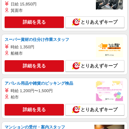
日給 15,850円
調理補助スタッフ
箕面市
時給1270円〜1320円 ※経験等による ★希望収
入がありましたら、ご相談いただければ希望条件
詳細を見る
とりあえずキープ
に合うかの確認もいたします。 ★時間外手当別途
東京都西東京市東伏見4丁目4番25号
支給 ★上記金額は働きがい向上手当を含みます。
★働きがい向上手当※26年6月改定（地域により異
詳細を見る
キープ
なる） 社会保険加入者は更に＋50円
スーパー資材の仕分け作業スタッフ
時給 1,350円
アルバイト
パート
船橋市
そんぽの家 西東京
調理補助スタッフ
詳細を見る
とりあえずキープ
時給1290円〜1340円 ※経験等による ★希望収
入がありましたら、ご相談いただければ希望条件
に合うかの確認もいたします。 ★時間外手当別途
東京都西東京市中町6丁目5-12
アパレル用品や雑貨のピッキング検品
支給 ★上記金額は働きがい向上手当を含みます。
時給 1,200円〜1,500円
★働きがい向上手当※26年6月改定（地域により異
詳細を見る
キープ
なる） 社会保険加入者は更に＋50円
柏市
正社員
詳細を見る
とりあえずキープ
コンパスグループ・ジャパン株式会社 21817_f
調理師責任者【正社員】
マンションの受付・案内スタッフ
月給30万円〜32万円 試用期間中 月給30万円〜