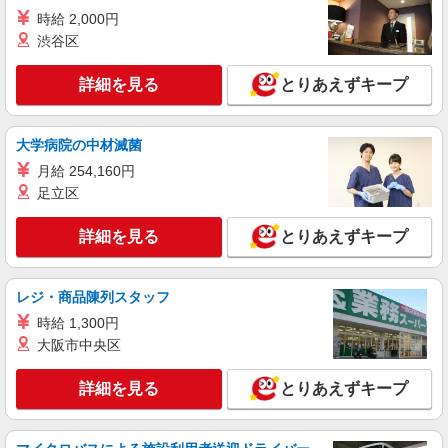
32万円(試用期間3ヶ月) 残業が発生した場合、残業
時給 2,000円
代を1分単位で別途支給します。 ※給与は経験や
碧山小学校・明保中学校 （東京都西東京市中
渋谷区
前職給与に応じて決定します。
町５－１１－４）
詳細を見る
とりあえずキープ
詳細を見る
キープ
大学病院の中材滅菌
アルバイト
パート
株式会社HITOWA フードサービスカンパニー
月給 254,160円
福祉施設での調理員【アルバイト・パート】
足立区
時給1,350円以上 ※経験によりスタート時給は
変動します。 ※AP評価制度：あり 年1回の評価
詳細を見る
とりあえずキープ
により時給を見直します。 ※アルバイト賞与（寸
イリーゼ武蔵境 （東京都西東京市新町3丁目5-
志）：あり 年2回。勤続年数により金額UP。
27）
レジ・商品陳列スタッフ
詳細を見る
キープ
時給 1,300円
大阪市中央区
正社員
株式会社HITOWA フードサービスカンパニー
詳細を見る
とりあえずキープ
福祉施設での調理師【正社員】
月給23万円〜26万円 ※給与は経験や前職給与