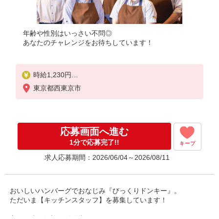
年齢や性別はいっさい不問◎
あなたのチャレンジをお待ちしています！
時給1,230円
18歳未満（高校生含む）時給1,230円
東京都西東京市
深夜（22時以降 年少者不可）時給1,538円
☆土日祝日手当：時給＋100円
☆12月31日〜1月3日まで年末年始手当有（時給アッ
プ）
応募画面へ進む
1分で応募完了!!
キープ
求人応募期間：2026/06/04～2026/08/11
おいしいハンバーグでおなじみ『びっくりドンキー』。
ただいま【キッチンスタッフ】を募集しています！
主婦（夫）歓迎・活躍中！