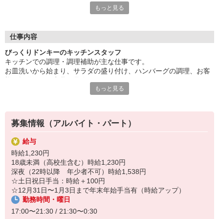
もっと見る
「子供が手を離れたから、そろそろ復職したいな」
そんな主婦（夫）の皆様を強力サポートします！
同世代のママも働いているので安心です☆
仕事内容
「幼稚園や保育園のお迎えの時間まで」
びっくりドンキーのキッチンスタッフ
「子供が小学校に行っている間だけ」
キッチンでの調理・調理補助が主な仕事です。
など、シフト勤務制でしっかり調整ができます♪
お皿洗いから始まり、サラダの盛り付け、ハンバーグの調理、お客
家事や子育てと両立して働くことができますよ！
様へ提供される商品の最終チェックなど。
もっと見る
マニュアルに基づきひとつひとつ丁寧に教えていきます。未経験の
＜履歴書不要＞
方でも心配無用です。
応募にあたって、面倒な履歴書を書く必要はなし。
紙ではなくあなた自身のお人柄を見たいので、面接では自分らし
くのびのびとお話してみてくださいね！
募集情報（アルバイト・パート）
＜未経験OK＞
給与
調理経験がなくても問題なし！
時給1,230円
業務はイチから丁寧にお教えするので、経験の有無に関わらず安
18歳未満（高校生含む）時給1,230円
心してご応募ください。
深夜（22時以降 年少者不可）時給1,538円
☆土日祝日手当：時給＋100円
＜嬉しい割引特典あり＞
☆12月31日〜1月3日まで年末年始手当有（時給アップ）
飲食20％オフチケットを、毎月5枚プレゼント！
勤務時間・曜日
さらに勤務中の休憩時間には、全メニューを50%オフで食べられ
17:00〜21:30 / 21:30〜0:30
ます♪