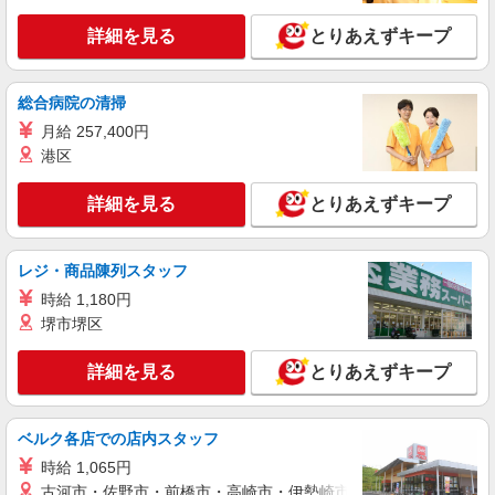
アルバイト
パート
そんぽの家S 東伏見
詳細を見る
とりあえずキープ
調理補助スタッフ
時給1270円〜1320円 ※経験等による ★希望収
総合病院の清掃
入がありましたら、ご相談いただければ希望条件
に合うかの確認もいたします。 ★時間外手当別途
月給 257,400円
東京都西東京市東伏見4丁目4番25号
支給 ★上記金額は働きがい向上手当を含みます。
港区
★働きがい向上手当※26年6月改定（地域により異
詳細を見る
キープ
なる） 社会保険加入者は更に＋50円
詳細を見る
とりあえずキープ
アルバイト
パート
コンパスグループ・ジャパン株式会社 39267_p
レジ・商品陳列スタッフ
調理補助【アルバイト・パート】
時給 1,180円
時給1,250円以上 試用期間中 時給1,250円以上
堺市堺区
(試用期間2ヶ月) 残業が発生した場合、残業代を1
分単位で別途支給します。
まどか東伏見 （東京都西東京市中町4-1-18
詳細を見る
とりあえずキープ
まどか東伏見内）
詳細を見る
キープ
ベルク各店での店内スタッフ
時給 1,065円
アルバイト
パート
古河市・佐野市・前橋市・高崎市・伊勢崎市・太田市・館林市・