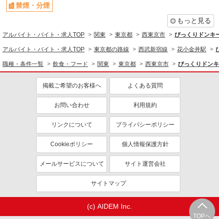
禁煙・分煙
もっと見る
アルバイト・バイト・求人TOP
関東
東京都
西東京市
びっくりドンキ
アルバイト・バイト・求人TOP
東京都の路線
西武新宿線
花小金井駅
職種・条件一覧
飲食・フード
関東
東京都
西東京市
びっくりドンキ
掲載ご希望のお客様へ
よくある質問
お問い合わせ
利用規約
リンクについて
プライバシーポリシー
Cookieポリシー
個人情報保護方針
メールサービスについて
サイト運営会社
サイトマップ
(c) AIDEM Inc.
TOPへ