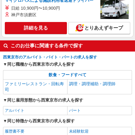
マイクロバスによる施設利用者送迎ドライバー
に応じて決定します。 賞与年2回
日給 10,900円〜10,900円
尚和緑寿 （東京都西東京市新町1-11-25）
神戸市須磨区
詳細を見る
キープ
詳細を見る
とりあえずキープ
正社員
株式会社HITOWA フードサービスカンパニー
このお仕事に関連する条件で探す
福祉施設での栄養士【正社員】
月給23万円〜26万円 ※給与は経験や前職給与
西東京市のアルバイト・バイト・パートの求人を探す
に応じて決定します。 賞与年2回
同じ職種から西東京市の求人を探す
尚和緑寿 （東京都西東京市新町1-11-25）
飲食・フードすべて
詳細を見る
キープ
ファミリーレストラン・回転寿
調理・調理補助・調理師
司
同じ雇用形態から西東京市の求人を探す
アルバイト
パート
同じ特徴から西東京市の求人を探す
履歴書不要
未経験歓迎