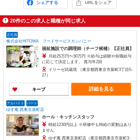
シェアする
URLをシェア
20
件のこの求人と職種が同じ求人
正社員
株式会社HITOWA フードサービスカンパニー
福祉施設での調理師（チーフ候補）【正社員】
月給25万円〜30万円 ※給与は経験や前職給与
に応じて決定します。 賞与年2回
イリーゼ武蔵境 （東京都西東京市新町3丁目5-
27）
詳細を見る
キープ
アルバイト
パート
ゆず庵 西東京泉町店
ホール・キッチンスタッフ
時給1230円以上 ※研修中も時給の変動はあり
ません
ゆず庵 西東京泉町店（東京都西東京市泉町3-