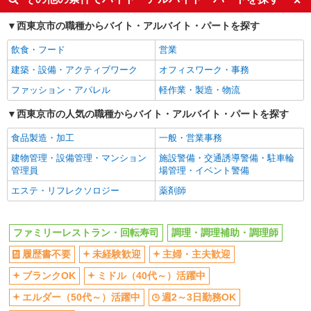
主婦・主夫歓迎
ブランクOK
西東京市の職種からバイト・アルバイト・パートを探す
ミドル（40代～）活躍中
エルダー（50代～）活躍中
飲食・フード
営業
週2～3日勤務OK
禁煙・分煙
建築・設備・アクティブワーク
オフィスワーク・事務
扶養内勤務OK
副業・WワークOK
ファッション・アパレル
軽作業・製造・物流
交通費支給
社会保険あり
まかない・食事補助
西東京市の人気の職種からバイト・アルバイト・パートを探す
同じ職種から求人を探す
食品製造・加工
一般・営業事務
建物管理・設備管理・マンション
施設警備・交通誘導警備・駐車輪
飲食・フード
管理員
場管理・イベント警備
調理・調理補助・調理師
エステ・リフレクソロジー
薬剤師
同じ特徴から求人を探す
未経験歓迎
ミドル（40代～）活躍中
ファミリーレストラン・回転寿司
調理・調理補助・調理師
週2～3日勤務OK
扶養内勤務OK
履歴書不要
未経験歓迎
主婦・主夫歓迎
副業・WワークOK
交通費支給
ブランクOK
ミドル（40代～）活躍中
社会保険あり
まかない・食事補助
エルダー（50代～）活躍中
週2～3日勤務OK