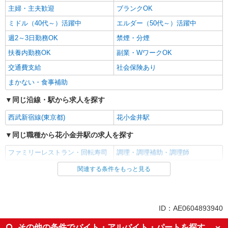
主婦・主夫歓迎
ブランクOK
ミドル（40代～）活躍中
エルダー（50代～）活躍中
週2～3日勤務OK
禁煙・分煙
扶養内勤務OK
副業・WワークOK
交通費支給
社会保険あり
まかない・食事補助
同じ沿線・駅から求人を探す
西武新宿線(東京都)
花小金井駅
同じ職種から花小金井駅の求人を探す
ファミリーレストラン・回転寿司
調理・調理補助・調理師
関連する条件をもっと見る
同じ雇用形態から花小金井駅の求人を探す
アルバイト
パート
同じ特徴から花小金井駅の求人を探す
ID：AE0604893940
履歴書不要
未経験歓迎
その他の条件でバイト・アルバイト・パートを探す