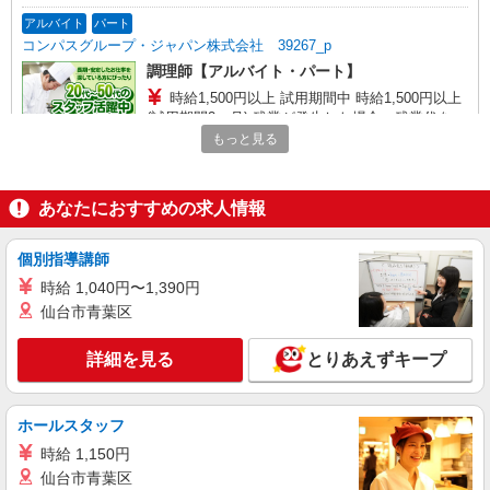
アルバイト
パート
コンパスグループ・ジャパン株式会社 39267_p
調理師【アルバイト・パート】
時給1,500円以上 試用期間中 時給1,500円以上
(試用期間2ヶ月) 残業が発生した場合、残業代を1
分単位で別途支給します。
もっと見る
まどか東伏見 （東京都西東京市中町4-1-18
まどか東伏見内）
あなたにおすすめの求人情報
詳細を見る
キープ
個別指導講師
アルバイト
パート
コンパスグループ・ジャパン株式会社 22061_p
時給 1,040円〜1,390円
調理師【アルバイト・パート】
仙台市青葉区
時給1,400円以上 試用期間中 時給1,400円以上
(試用期間2ヶ月) 残業が発生した場合、残業代を1
詳細を見る
とりあえずキープ
分単位で別途支給します。
保谷第二小学校・柳沢中学校 （東京都西東京
市柳沢4丁目2番11号）
ホールスタッフ
詳細を見る
時給 1,150円
キープ
仙台市青葉区