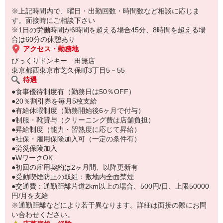
※上記時間内で、曜日・出勤回数・時間数など相談に応じま
す。面接時にご相談下さい
※1日の労働時間が6時間を超える場合45分、8時間を超える場
合は60分の休憩あり
アクセス・勤務地
びっくりドンキー 田無店
東京都西東京市芝久保町3丁目5－55
待遇
●食事優待制度有（勤務日は50％OFF）
●20％割引券を毎月5枚支給
●有給休暇制度（勤務開始後6ヶ月で付与）
●制服・靴貸与（クリーニング費は店舗負担）
●昇給制度（能力・習熟度に応じて昇給）
●社保・雇用保険加入可（一定の条件有）
●労災保険加入
●WワークOK
●初回の雇用契約は2ヶ月間、以降更新有
●受動喫煙防止の取組：敷地内全面禁煙
●交通費：通勤距離片道2km以上の場合、500円/日、上限50000
円/月を支給
※通勤距離などにより若干異なります。詳細は面接の際にお問
い合わせください。