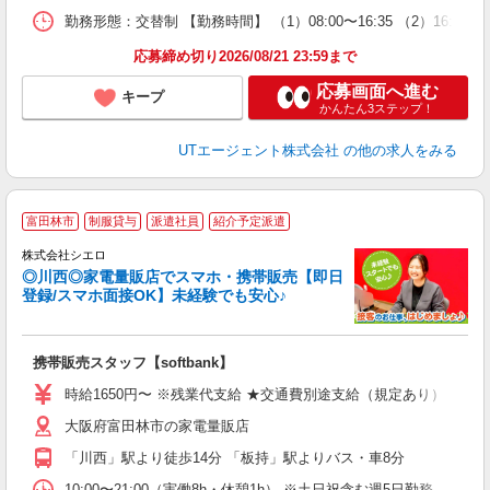
場
勤務形態：交替制 【勤務時間】 （1）08:00〜16:35 （2）16:
通
り
応募締め切り2026/08/21 23:59まで
応募画面へ進む
キープ
かんたん3ステップ！
UTエージェント株式会社
の他の求人をみる
★
富田林市
制服貸与
派遣社員
紹介予定派遣
♪
株式会社シエロ
◎川西◎家電量販店でスマホ・携帯販売【即日
登録/スマホ面接OK】未経験でも安心♪
理
携帯販売スタッフ【softbank】
即
躍
時給1650円〜 ※残業代支給 ★交通費別途支給（規定あり） ゜+゜
ー
大阪府富田林市の家電量販店
自
「川西」駅より徒歩14分 「板持」駅よりバス・車8分
ど
10:00〜21:00（実働8h・休憩1h） ※土日祝含む週5日勤務