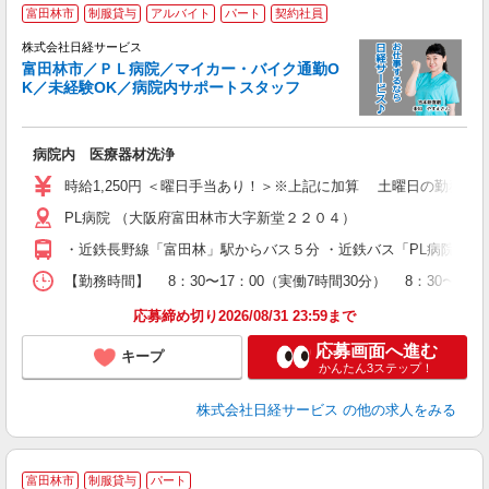
富田林市
制服貸与
アルバイト
パート
契約社員
株式会社日経サービス
富田林市／ＰＬ病院／マイカー・バイク通勤O
K／未経験OK／病院内サポートスタッフ
を
病院内 医療器材洗浄
W
学
時給1,250円 ＜曜日手当あり！＞※上記に加算 土曜日の勤務は 時
活
PL病院 （大阪府富田林市大字新堂２２０４）
ぼ
実
・近鉄長野線「富田林」駅からバス５分 ・近鉄バス「PL病院正面
【勤務時間】 8：30〜17：00（実働7時間30分） 8：3
応募締め切り2026/08/31 23:59まで
応募画面へ進む
キープ
かんたん3ステップ！
株式会社日経サービス
の他の求人をみる
富田林市
制服貸与
パート