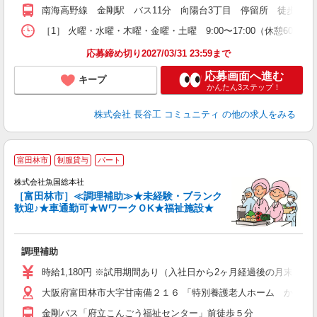
南海高野線 金剛駅 バス11分 向陽台3丁目 停留所 徒歩4分
［1］ 火曜・水曜・木曜・金曜・土曜 9:00〜17:00（休憩60分/1
応募締め切り2027/03/31 23:59まで
応募画面へ進む
キープ
かんたん3ステップ！
株式会社 長谷工 コミュニティ
の他の求人をみる
富田林市
制服貸与
パート
株式会社魚国総本社
［富田林市］≪調理補助≫★未経験・ブランク
の
歓迎♪★車通勤可★WワークＯK★福祉施設★
未
内
O
調理補助
時給1,180円 ※試用期間あり（入社日から2ヶ月経過後の月末まで
大阪府富田林市大字甘南備２１６ 「特別養護老人ホーム かんな
金剛バス「府立こんごう福祉センター」前徒歩５分