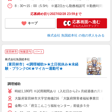
8：30〜15：00（5.5H） ※週2日から勤務相談可 ※勤務時間相談
応募締め切り2027/02/28 23:59まで
応募画面へ進む
キープ
かんたん3ステップ！
株式会社 魚国総本社
の他の求人をみる
富田林市
制服貸与
パート
株式会社魚国総本社
［富田林市］≪調理補助≫★土日祝休み★未経
験・ブランクOK★マイカー通勤可★
ア
未
調理補助
勤
時給1,180円 ※試用期間あり（入社日から2ヶ月経過後の月末まで
大阪府富田林市大字甘南備216 「大阪府障害者福祉事業団 にじ
金剛バス「府立こんごう福祉センター」前徒歩５分