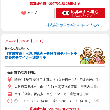
応募締め切り2027/02/28 23:59まで
応募画面へ進む
キープ
かんたん3ステップ！
株式会社 魚国総本社
の他の求人をみる
富田林市
制服貸与
パート
株式会社魚国総本社
［富田林市］≪調理補助≫◆保育園◆パート◆
扶養内◆マイカー通勤可◆
◆
保育園での調理補助
未
時
時給1,180円 ※試用期間あり（入社日から2ヶ月経過後の月末まで
K
大阪府富田林市廿山1-12-4 (社福)菊水保育園 厨房内魚国総本社
南海「金剛」駅徒歩１８分 ※マイカー通勤可能です
①9：00〜13：30（4.0H） ②9：30〜14：00（4.0Ｈ） ※週
応募締め切り2027/02/28 23:59まで