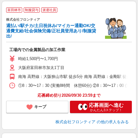
富田林市
制服貸与
派遣社員
株式会社フロンティア
し
週払い/駅チカ/土日祝休み/マイカー通勤OK/交
入
通費支給/社会保険完備/正社員登用あり/制服貸
り
出/
主
～
工場内での金属製品の加工作業
K
ス
時給1,500円〜1,700円
車
大阪府富田林市加太1丁目
り
南海 高野線：大阪狭山市駅 徒歩5分 南海 高野線：金剛駅 徒歩1
①8：30〜17：30 (実働8時間 休憩60分) ②8：30〜17：00 
応募締め切り2026/09/30 23:59まで
応募画面へ進む
キープ
かんたん3ステップ！
株式会社フロンティア
の他の求人をみる