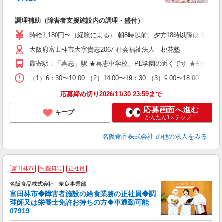
職
調理補助（障害者支援施設内の調理・盛付）
未
～
時給1,180円〜（経験による） 朝8時以前、夕方18時以降は 時給1
大阪府富田林市大字貴志2067 社会福祉法人 桃花塾
最寄駅：「喜志」駅 ★喜志中学校、PL学園の近くです ★外環状
（1）6：30〜10:00 （2）14:00〜19：30 （3）9:00
応募締め切り2026/11/30 23:59まで
応募画面へ進む
キープ
かんたん3ステップ！
名阪食品株式会社
の他の求人をみる
富田林市
制服貸与
正社員
名阪食品株式会社 奈良事業部
富田林市◆障害者施設の給食業務の正社員◆調
理師又は栄養士免許お持ちの方◆車通勤可能
07919