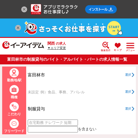
関西
の求人
▼エリア変更
富田林市の制服貸与のバイト・アルバイト・パートの求人情報一覧
富田林市
選択
勤務地/駅
未設定
例）食品、事務、アパレル
選択
職種
制服貸与
選択
こだわり
を含まない
フリーワード