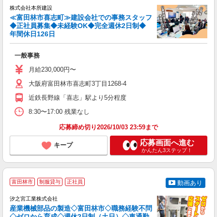
株式会社本所建設
≪富田林市喜志町≫建設会社での事務スタッフ
◆正社員募集◆未経験OK◆完全週休2日制◆
年間休日126日
制
一般事務
経
年
月給230,000円〜
残
大阪府富田林市喜志町3丁目1268-4
種
近鉄長野線「喜志」駅より5分程度
8:30〜17:00 残業なし
応募締め切り2026/10/03 23:59まで
応募画面へ進む
キープ
かんたん3ステップ！
富田林市
制服貸与
正社員
動画あり
汐之宮工業株式会社
産業機械部品の製造◇富田林市◇職務経験不問
◇ゼロから育成◇週休2日制（土日）◇車通勤