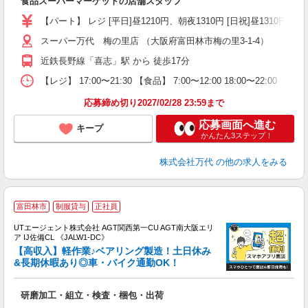
食品スーパーマーケットの店舗スタッフ
活
（
【パート】 レジ [平日]昼1210円、朝夜1310円 [日祝]昼1310円、朝夜
シ
スーパー万代 梅の里店 （大阪府富田林市梅の里3-1-4）
務
近鉄長野線「喜志」駅 から 徒歩17分
【レジ】 17:00〜21:30 【食品】 7:00〜12:00 18:00〜22
応募締め切り2027/02/28 23:59まで
応募画面へ進む
キープ
かんたん3ステップ！
株式会社万代
の他の求人をみる
富田林市
制服貸与
正社員
UTエージェント株式会社 AGT関西第一CU AGT南大阪エリ
ア IJ佐備CL 《JALW1-DC》
【高収入】軽作業♪ベアリング製造！土日休み
&長期休暇あり◎車・バイク通勤OK！
る
研磨加工・組立・検査・梱包・出荷
入