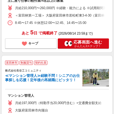
主に座り仕事の軽作業/4名以上の募集
未
年
月給210,000円〜260,000円 ※経験・能力による ※試用期間
勤
＜富田林第一工場＞ 大阪府富田林市若松町東3-4-30（富田林企業
あ
8:45〜17:45 ※休憩12:00〜12:45、14:45〜15:00
5
あと
日
で掲載終了
(2026/08/14 23:59まで)
応募画面へ進む
キープ
かんたん3ステップ！
富田林市
制服貸与
契約社員
株式会社長谷工コミュニティ
≪マンション管理人≫経験不問！シニアのお仕
事探しを応援！定年後の再就職にピッタリ！
ア
マンション管理人
シ
度
月給197,000円（特勤手当20,000円含む）+交通費全額支給
大阪府富田林市向陽台