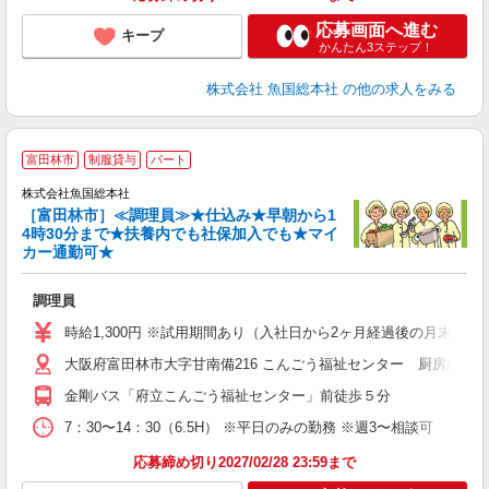
応募画面へ進む
キープ
かんたん3ステップ！
株式会社 魚国総本社
の他の求人をみる
富田林市
制服貸与
パート
株式会社魚国総本社
［富田林市］≪調理員≫★仕込み★早朝から1
4時30分まで★扶養内でも社保加入でも★マイ
け
カー通勤可★
未
勤
調理員
時給1,300円 ※試用期間あり（入社日から2ヶ月経過後の月末まで
大阪府富田林市大字甘南備216 こんごう福祉センター 厨房内魚
金剛バス「府立こんごう福祉センター」前徒歩５分
7：30〜14：30（6.5H） ※平日のみの勤務 ※週3〜相談可
応募締め切り2027/02/28 23:59まで