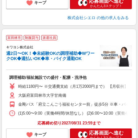
応募画面へ進む
キープ
かんたん3ステップ！
株式会社シエロ
の他の求人をみる
富田林市
制服貸与
派遣社員
キワヨシ株式会社
週2日〜OK！◆未経験OKの調理補助◆Wワー
クOK◆週払いOK◆車・バイク通勤OK
事
調理補助/福祉施設での盛付・配膳・洗浄他
入
は
時給1180円〜 ※交通費支給（月1万2000円まで） 【月収例】 ■5万5
ブ
大阪府富田林市大字甘南備
ニ
シ
金剛バス「府立こんごう福祉センター前」徒歩5分 ※車・バイク・
扶
(1)5:00〜9:00（実働4時間/休憩なし） (2)6:00〜10:00（実働4時
応募締め切り2027/08/31 23:59まで
応募画面へ進む
キープ
かんたん3ステップ！