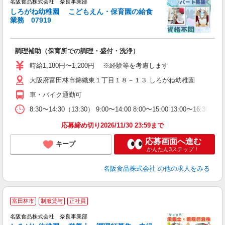
名阪食品株式会社 奈良事業部
しろがね幼稚園 こどもえん・保育園の給食
業務 07919
推
調理補助（保育所での調理・盛付・洗浄）
未
～
時給1,180円〜1,200円 ※経験等を考慮します
大阪府富田林市錦織東１丁目１８－１３ しろがね幼稚園
車・バイク通勤可
8:30〜14:30（13:30） 9:00〜14:00 8:00〜1
応募締め切り2026/11/30 23:59まで
応募画面へ進む
キープ
かんたん3ステップ！
名阪食品株式会社
の他の求人をみる
富田林市
制服貸与
正社員
名阪食品株式会社 奈良事業部