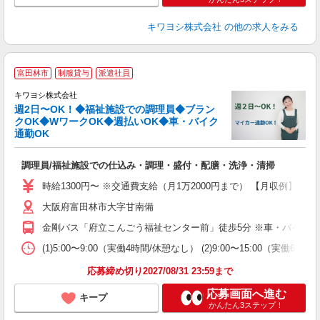
キワヨシ株式会社
の他の求人をみる
富田林市
制服貸与
派遣社員
キワヨシ株式会社
週2日〜OK！◆福祉施設での調理員◆ブラン
クOK◆WワークOK◆週払いOK◆車・バイク
通勤OK
す
週
調理員/福祉施設での仕込み・調理・盛付・配膳・洗浄・清掃
入
時給1300円〜 ※交通費支給（月1万2000円まで） 【月収例】 ■6万2
学
大阪府富田林市大字甘南備
活
時
金剛バス「府立こんごう福祉センター前」徒歩5分 ※車・バイク・
通
貸
(1)5:00〜9:00（実働4時間/休憩なし） (2)9:00〜15:00（実働6.
応募締め切り2027/08/31 23:59まで
応募画面へ進む
キープ
かんたん3ステップ！