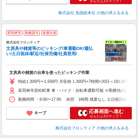
かんたん3ステップ！
株式会社 魚国総本社
の他の求人をみる
富田林市
制服貸与
派遣社員
株式会社フロンティア
で
文房具や雑貨等のピッキング/車通勤OK/週払
未
い/土日祝休/駅近/社保完備/社員登用/
禁
保
文房具や雑貨の台車を使ったピッキング作業
時給1,300円〜1,500円 月収例 1,300円×7時間×20日＝191,000
富田林市若松町東 車・バイク・自転車通勤可能 ※勤務地の詳細
勤務時間 ・9:00〜17:00 休憩 1時間 残業なし 土日祝日休
応募画面へ進む
キープ
かんたん3ステップ！
株式会社フロンティア
の他の求人をみる