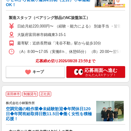
OK！
代
製造スタッフ（ベアリング部品のNC旋盤加工）
未
早
日給月給220,000円〜 （経験・能力による） 別途手当 ・皆勤手
資
大阪府富田林市錦織東3-15-1
最寄駅：近鉄長野線「滝谷不動」駅から徒歩10分
（A）8:00〜17:05（実働8ｈ、休憩65分） （B）20:00〜翌5
応募締め切り2026/08/28 23:59まで
応募画面へ進む
キープ
かんたん3ステップ！
富田林市
制服貸与
正社員
株式会社小林製作所
空調完備の軽作業◆未経験歓迎◆年間休日120
日◆年間有給取得日数11.5日◆働く女性を積極
応援！
ス