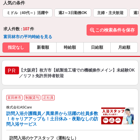
人気の条件
ミドル（40代～）活躍中
週2～3日勤務OK
主婦・主夫歓迎
週1
求人件数 :
107
件
この検索条件を保存
富田林市の平均時給を見る
指定なし
新着順
時給順
日給順
月給順
【大阪府】枚方市【紙製造工場での機械操作メイン】未経験OK
PR
／リフト免許所持者歓迎
ア
富田林市
制服貸与
正社員
リ
れ
株式会社ASCare
訪問入浴介護職員／異業界から活躍の社員多数
！キャリアアップも！土日休み・夜勤なしの訪
業
問入浴サービス
ま
訪問入浴のケアスタッフ（運転なし）
入