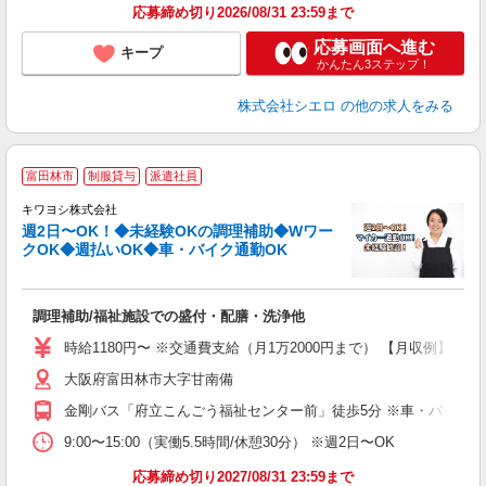
応募締め切り2026/08/31 23:59まで
応募画面へ進む
キープ
かんたん3ステップ！
株式会社シエロ
の他の求人をみる
富田林市
制服貸与
派遣社員
キワヨシ株式会社
週2日〜OK！◆未経験OKの調理補助◆Wワー
クOK◆週払いOK◆車・バイク通勤OK
事
調理補助/福祉施設での盛付・配膳・洗浄他
入
は
時給1180円〜 ※交通費支給（月1万2000円まで） 【月収例】 ■7万
ブ
大阪府富田林市大字甘南備
ニ
シ
金剛バス「府立こんごう福祉センター前」徒歩5分 ※車・バイク・
扶
9:00〜15:00（実働5.5時間/休憩30分） ※週2日〜OK
応募締め切り2027/08/31 23:59まで