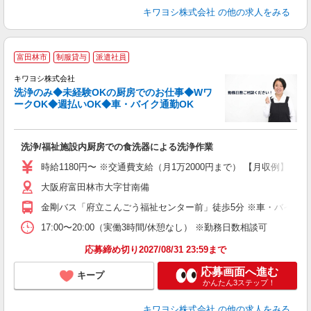
キワヨシ株式会社
の他の求人をみる
富田林市
制服貸与
派遣社員
キワヨシ株式会社
洗浄のみ◆未経験OKの厨房でのお仕事◆Wワ
ークOK◆週払いOK◆車・バイク通勤OK
事
洗浄/福祉施設内厨房での食洗器による洗浄作業
入
は
時給1180円〜 ※交通費支給（月1万2000円まで） 【月収例】 ■7万
ブ
大阪府富田林市大字甘南備
ニ
シ
金剛バス「府立こんごう福祉センター前」徒歩5分 ※車・バイク・
扶
17:00〜20:00（実働3時間/休憩なし） ※勤務日数相談可
応募締め切り2027/08/31 23:59まで
応募画面へ進む
キープ
かんたん3ステップ！
キワヨシ株式会社
の他の求人をみる