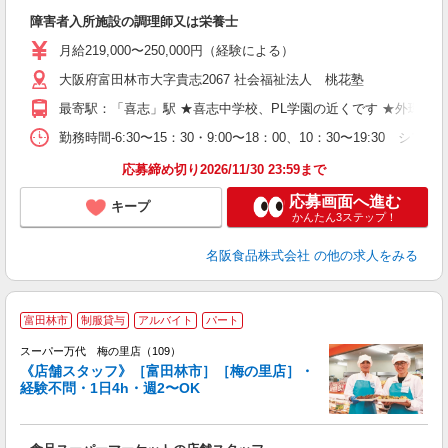
品
障害者入所施設の調理師又は栄養士
未
ク
月給219,000〜250,000円（経験による）
大阪府富田林市大字貴志2067 社会福祉法人 桃花塾
最寄駅：「喜志」駅 ★喜志中学校、PL学園の近くです ★外環状
勤務時間-6:30〜15：30・9:00〜18：00、10：30〜19:30
応募締め切り2026/11/30 23:59まで
応募画面へ進む
キープ
かんたん3ステップ！
名阪食品株式会社
の他の求人をみる
富田林市
制服貸与
アルバイト
パート
スーパー万代 梅の里店（109）
《店舗スタッフ》［富田林市］［梅の里店］・
経験不問・1日4h・週2〜OK
く
入