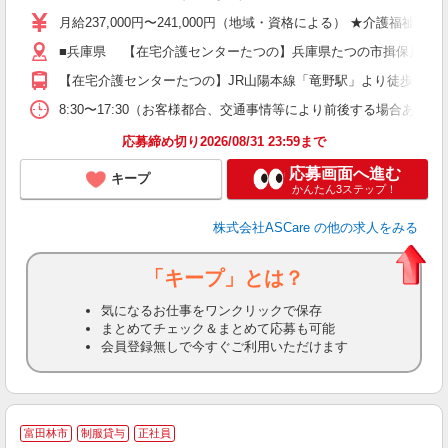
格
月給237,000円〜241,000円（地域・資格による） ★介護福祉
週
■兵庫県 【在宅介護センターたつの】兵庫県たつの市揖保川町黍田50
り
【在宅介護センターたつの】JR山陽本線「竜野駅」より徒歩3分 
8:30〜17:30（お客様都合、交通事情等により前後する場合あり）
応募締め切り2026/08/31 23:59まで
応募画面へ進む
キープ
かんたん3ステップ！
株式会社ASCare
の他の求人をみる
「キープ」とは？
気になるお仕事をワンクリックで保存
まとめてチェック＆まとめて応募も可能
会員登録無しで今すぐご利用いただけます
1
富田林市
制服貸与
正社員