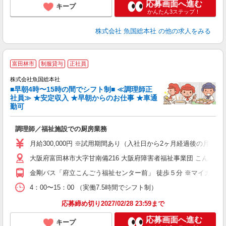
応募画面へ進む
キープ
かんたん3ステップ！
株式会社 魚国総本社
の他の求人をみる
富田林市
制服貸与
正社員
株式会社魚国総本社
■早朝4時〜15時の間でシフト制■ ≪調理師正
社員≫ ★安定収入 ★早朝からのお仕事 ★車通
勤可
り
調理師／福祉施設での厨房業務
入
主
月給300,000円 ※試用期間あり（入社日から2ヶ月経過後の月末ま
躍
大阪府富田林市大字甘南備216 大阪府障害者福祉事業団 こんご
O
金剛バス「府立こんごう福祉センター前」 徒歩５分 ※マイカー通
4：00〜15：00 （実働7.5時間でシフト制）
応募締め切り2027/02/28 23:59まで
応募画面へ進む
キープ