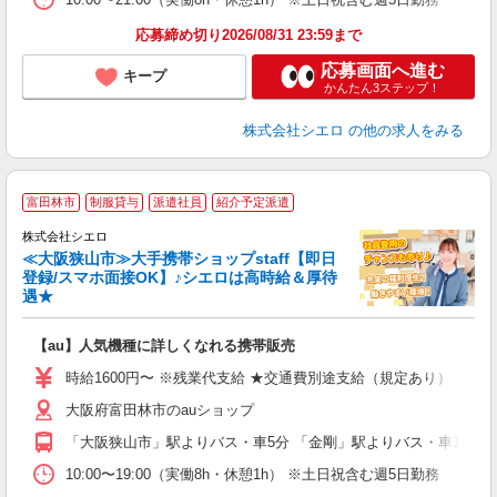
応募締め切り2026/08/31 23:59まで
応募画面へ進む
キープ
かんたん3ステップ！
株式会社シエロ
の他の求人をみる
★
富田林市
制服貸与
派遣社員
紹介予定派遣
♪
株式会社シエロ
≪大阪狭山市≫大手携帯ショップstaff【即日
登録/スマホ面接OK】♪シエロは高時給＆厚待
遇★
い
即
【au】人気機種に詳しくなれる携帯販売
躍
ー
時給1600円〜 ※残業代支給 ★交通費別途支給（規定あり） ゜+゜
自
大阪府富田林市のauショップ
ど
「大阪狭山市」駅よりバス・車5分 「金剛」駅よりバス・車10分
10:00〜19:00（実働8h・休憩1h） ※土日祝含む週5日勤務