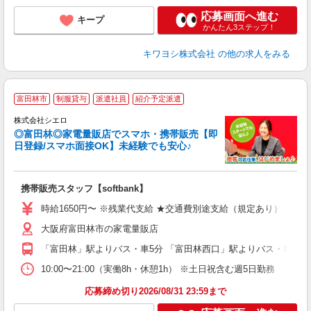
応募画面へ進む
キープ
かんたん3ステップ！
キワヨシ株式会社
の他の求人をみる
★
富田林市
制服貸与
派遣社員
紹介予定派遣
♪
株式会社シエロ
◎富田林◎家電量販店でスマホ・携帯販売【即
日登録/スマホ面接OK】未経験でも安心♪
理
携帯販売スタッフ【softbank】
即
躍
時給1650円〜 ※残業代支給 ★交通費別途支給（規定あり） ゜+゜
ー
大阪府富田林市の家電量販店
自
「富田林」駅よりバス・車5分 「富田林西口」駅よりバス・車5分
ど
10:00〜21:00（実働8h・休憩1h） ※土日祝含む週5日勤務
応募締め切り2026/08/31 23:59まで