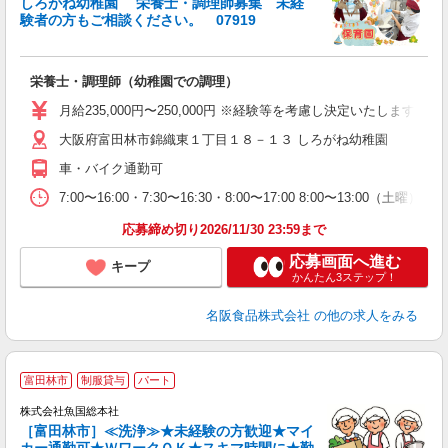
しろがね幼稚園 栄養士・調理師募集 未経
験者の方もご相談ください。 07919
推
栄養士・調理師（幼稚園での調理）
未
～
月給235,000円〜250,000円 ※経験等を考慮し決定いたします。
大阪府富田林市錦織東１丁目１８－１３ しろがね幼稚園
車・バイク通勤可
7:00〜16:00・7:30〜16:30・8:00〜17:00 8:00〜13:00（土曜
応募締め切り2026/11/30 23:59まで
応募画面へ進む
キープ
かんたん3ステップ！
名阪食品株式会社
の他の求人をみる
富田林市
制服貸与
パート
株式会社魚国総本社
［富田林市］≪洗浄≫★未経験の方歓迎★マイ