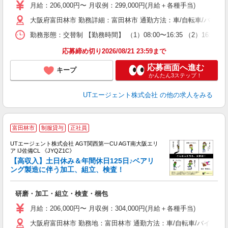
場
月給：206,000円〜 月収例：299,000円(月給＋各種手当)
タ
大阪府富田林市 勤務詳細：富田林市 通勤方法：車/自転車/バイク
休
場
勤務形態：交替制 【勤務時間】 （1）08:00〜16:35 （2）16
通
り
応募締め切り2026/08/21 23:59まで
応募画面へ進む
キープ
かんたん3ステップ！
UTエージェント株式会社
の他の求人をみる
富田林市
制服貸与
正社員
UTエージェント株式会社 AGT関西第一CU AGT南大阪エリ
ア IJ佐備CL 《JYQZ1C》
【高収入】土日休み＆年間休日125日♪ベアリ
ング製造に伴う加工、組立、検査！
る
研磨・加工・組立・検査・梱包
入
場
月給：206,000円〜 月収例：304,000円(月給＋各種手当)
タ
大阪府富田林市 勤務地：富田林市 通勤方法：車/自転車/バイク 
休