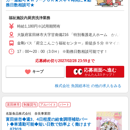
カー通勤可★ＷワークＯＫ★スキマ時間に★勤
ご
務日数相談可★
未
ワ
福祉施設内厨房洗浄業務
時給1,180円※試用期間有
大阪府富田林市大字甘南備216 「特別養護老人ホーム かんなび
金剛バス「府立こんごう福祉センター」前徒歩５分 ※マイカー通
17：00〜20：00（3.0Ｈ） ※勤務日数相談可能です！
応募締め切り2027/02/28 23:59まで
応募画面へ進む
キープ
かんたん3ステップ！
株式会社 魚国総本社
の他の求人をみる
富田林市
制服貸与
アルバイト
パート
選
名阪食品株式会社 奈良事業部
富田林市◆週3、4日程度の給食調理補助パー
ク
ト◆車通勤可能◆短い日数で効率よく働けます
07919