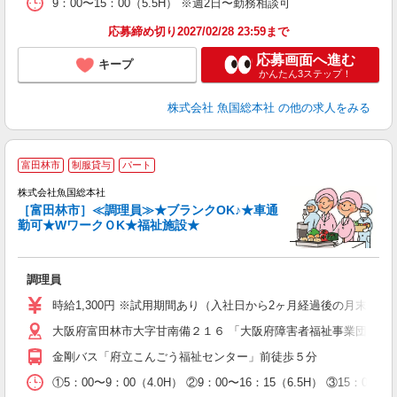
9：00〜15：00（5.5H） ※週2日〜勤務相談可
応募締め切り2027/02/28 23:59まで
応募画面へ進む
キープ
かんたん3ステップ！
株式会社 魚国総本社
の他の求人をみる
富田林市
制服貸与
パート
株式会社魚国総本社
の
［富田林市］≪調理員≫★ブランクOK♪★車通
未
勤可★WワークＯK★福祉施設★
内
O
調理員
時給1,300円 ※試用期間あり（入社日から2ヶ月経過後の月末まで
大阪府富田林市大字甘南備２１６ 「大阪府障害者福祉事業団 に
金剛バス「府立こんごう福祉センター」前徒歩５分
①5：00〜9：00（4.0H） ②9：00〜16：15（6.5H） ③15：0