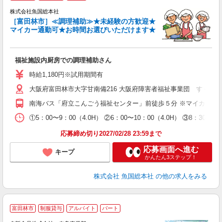
株式会社魚国総本社
［富田林市］≪調理補助≫★未経験の方歓迎★
マイカー通勤可★お時間お選びいただけます★
ト
未
福祉施設内厨房での調理補助さん
ト
与
時給1,180円※試用期間有
大阪府富田林市大字甘南備216 大阪府障害者福祉事業団 すくよ
南海バス「府立こんごう福祉センター」前徒歩５分 ※マイカー通
①5：00〜9：00（4.0H） ②6：00〜10：00（4.0H） ③8：30〜
応募締め切り2027/02/28 23:59まで
応募画面へ進む
キープ
かんたん3ステップ！
株式会社 魚国総本社
の他の求人をみる
富田林市
制服貸与
アルバイト
パート